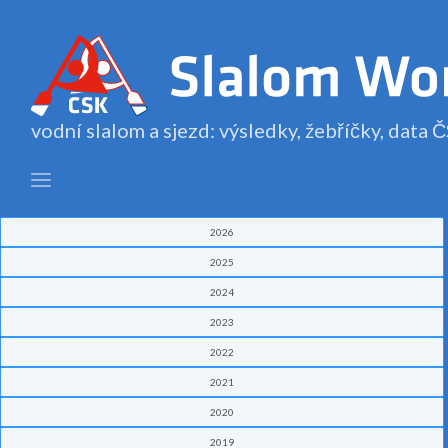
vodní slalom a sjezd: výsledky, žebříčky, data
2026
2025
2024
2023
2022
2021
2020
2019