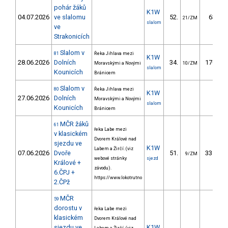
pohár žáků
K1W
04.07.2026
ve slalomu
52.
63.03
21/ZM
slalom
ve
Strakonicích
Slalom v
81
Řeka Jihlava mezi
K1W
28.06.2026
Dolních
34.
170.40
Moravskými a Novými
10/ZM
slalom
Kounicích
Bránicem
Slalom v
80
Řeka Jihlava mezi
K1W
27.06.2026
Dolních
Moravskými a Novými
slalom
Kounicích
Bránicem
MČR žáků
61
řeka Labe mezi
v klasickém
Dvorem Králové nad
sjezdu ve
K1W
Labem a Žirčí. (viz
07.06.2026
Dvoře
51.
334.46
9/ZM
webové stránky
sjezd
Králové +
závodu).
6.ČPJ +
https://www.lokotrutno
2.ČPž
MČR
59
dorostu v
řeka Labe mezi
klasickém
Dvorem Králové nad
sjezdu ve
K1W