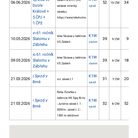
Labem a Žirčí. (viz
06.06.2026
52.
341.37
10/ZM
Dvoře
webové stránky
sjezd
Králové +
závodu).
5.ČPJ +
https://www.lokotrutno
1.ČPž
61. ročník
45
K1W
řeka Sázava u loděnice
10.05.2026
Slalomu v
39.
96.50
9/ZM
VS Zábřeh
slalom
Zábřehu
61. ročník
43
K1W
řeka Sázava u loděnice
09.05.2026
Slalomu v
39.
188.10
9/ZM
VS Zábřeh
slalom
Zábřehu
Sjezd v
K1W
2
21.03.2026
31.
203.70
viz. závod č.1
7/ZM
Brně
sjezd
Řeka Svratka u
loděnice KK Spoj Brno
Sjezd v
K1W
1
21.03.2026
32.
526.30
- Jundrov závod č. 1 -
8/ZM
Brně
sjezd
3000m , závod č. 2 -
1500 m obtížnost