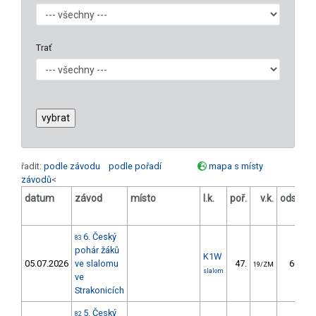
Trať
řadit:
podle závodu
podle pořadí
mapa s místy
závodů
<
datum
závod
místo
l.k.
poř.
v.k.
odstup
[s]
6. Český
83
pohár žáků
K1W
05.07.2026
ve slalomu
47.
60.26
19/ZM
slalom
ve
Strakonicích
5. Český
82