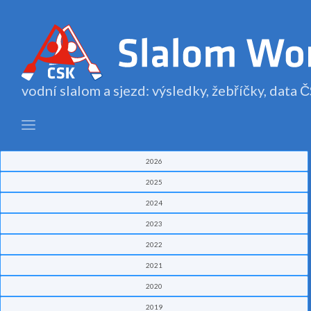
vodní slalom a sjezd: výsledky, žebříčky, data
2026
2025
2024
2023
2022
2021
2020
2019