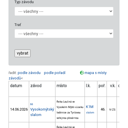
Typ závodu
Trať
řadit:
podle závodu
podle pořadí
mapa s místy
závodů
<
datum
závod
místo
l.k.
poř.
v.k.
odst
[
Řeka Loučná ve
66
K1M
Vysokém Mýtě v úseku
14.06.2026
Vysokomýtský
46.
46.
9/ZS
loděnice za Tyršovou
slalom
slalom
veřejnou plovárnou
Řeka Loučná ve