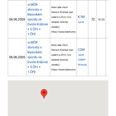
MČR
59
řeka Labe mezi
dorostu v
Dvorem Králové nad
klasickém
K1M
Labem a Žirčí. (viz
06.06.2026
sjezdu ve
72.
317.
19/ZS
webové stránky
sjezd
Dvoře Králové
závodu).
+ 5.ČPJ +
https://www.lokotrutno
1.ČPž
MČR
59
řeka Labe mezi
dorostu v
C2M
Dvorem Králové nad
klasickém
Labem a Žirčí. (viz
sjezd
06.06.2026
sjezdu ve
webové stránky
ČERNÝ
Dvoře Králové
závodu).
Mikuláš
+ 5.ČPJ +
https://www.lokotrutno
1.ČPž