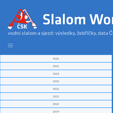
vodní slalom a sjezd: výsledky, žebříčky, data
2026
2025
2024
2023
2022
2021
2020
2019