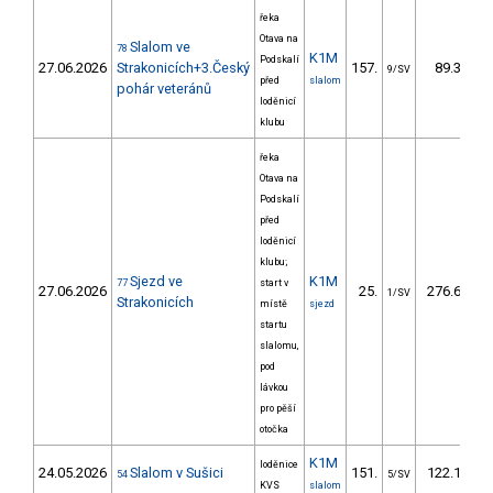
řeka
Otava na
Slalom ve
78
K1M
Podskalí
27.06.2026
Strakonicích+3.Český
157.
89.32
9/SV
před
slalom
pohár veteránů
loděnicí
klubu
řeka
Otava na
Podskalí
před
loděnicí
klubu;
Sjezd ve
K1M
77
start v
27.06.2026
25.
276.60
1/SV
Strakonicích
místě
sjezd
startu
slalomu,
pod
lávkou
pro pěší
otočka
K1M
loděnice
24.05.2026
Slalom v Sušici
151.
122.19
54
5/SV
KVS
slalom