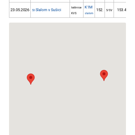
K1M
loděnice
23.05.2026
Slalom v Sušici
152.
153.45
53
5/SV
KVS
slalom