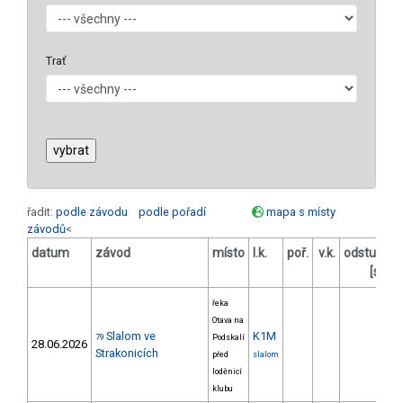
Trať
řadit:
podle závodu
podle pořadí
mapa s místy
závodů
<
datum
závod
místo
l.k.
poř.
v.k.
odstup
o
[s]
řeka
Otava na
Slalom ve
K1M
79
Podskalí
28.06.2026
Strakonicích
před
slalom
loděnicí
klubu