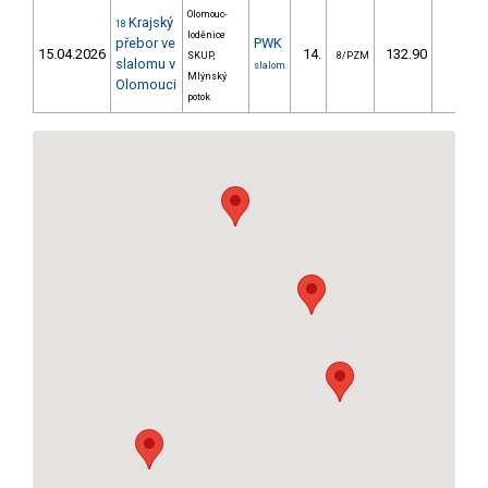
Olomouc-
Krajský
18
loděnice
přebor ve
PWK
15.04.2026
14.
132.90
99,8
SKUP,
8/PZM
slalomu v
slalom
Mlýnský
Olomouci
potok