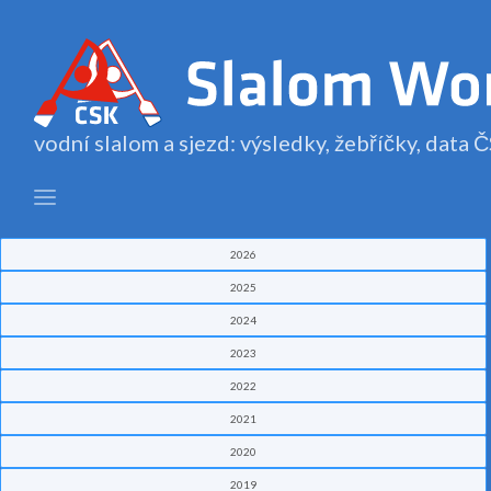
vodní slalom a sjezd: výsledky, žebříčky, data
2026
2025
2024
2023
2022
2021
2020
2019