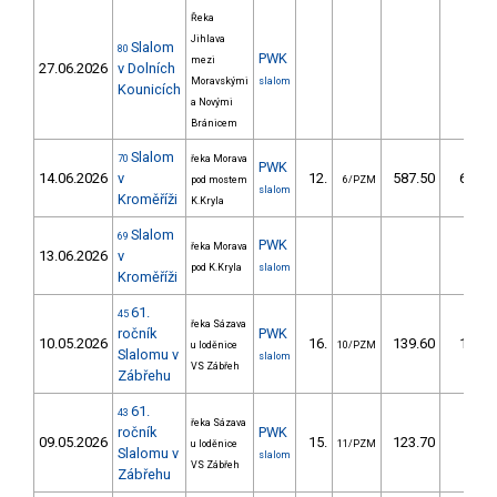
Řeka
Jihlava
Slalom
80
PWK
mezi
27.06.2026
v Dolních
Moravskými
slalom
Kounicích
a Novými
Bránicem
Slalom
70
řeka Morava
PWK
14.06.2026
v
12.
587.50
605,0
pod mostem
6/PZM
slalom
Kroměříži
K.Kryla
Slalom
69
PWK
řeka Morava
13.06.2026
v
pod K.Kryla
slalom
Kroměříži
61.
45
řeka Sázava
ročník
PWK
10.05.2026
16.
139.60
115,4
u loděnice
10/PZM
Slalomu v
slalom
VS Zábřeh
Zábřehu
61.
43
řeka Sázava
ročník
PWK
09.05.2026
15.
123.70
91,2
u loděnice
11/PZM
Slalomu v
slalom
VS Zábřeh
Zábřehu