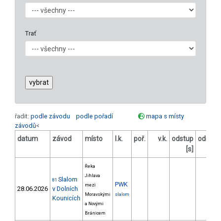
Trať
řadit:
podle závodu
podle pořadí
mapa s místy
závodů
<
datum
závod
místo
l.k.
poř.
v.k.
odstup
odstup
[s]
[%]
Řeka
Jihlava
Slalom
81
PWK
mezi
28.06.2026
v Dolních
Moravskými
slalom
Kounicích
a Novými
Bránicem