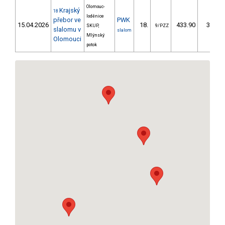
Olomouc-
Krajský
18
loděnice
přebor ve
PWK
15.04.2026
18.
433.90
326,0
SKUP,
9/PZZ
slalomu v
slalom
Mlýnský
Olomouci
potok