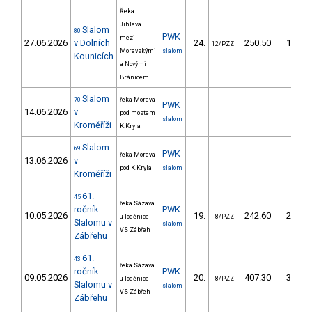
Řeka
Jihlava
Slalom
80
PWK
mezi
27.06.2026
v Dolních
24.
250.50
186,8
12/PZZ
Moravskými
slalom
Kounicích
a Novými
Bránicem
Slalom
70
řeka Morava
PWK
14.06.2026
v
pod mostem
slalom
Kroměříži
K.Kryla
Slalom
69
PWK
řeka Morava
13.06.2026
v
pod K.Kryla
slalom
Kroměříži
61.
45
řeka Sázava
ročník
PWK
10.05.2026
19.
242.60
200,5
u loděnice
8/PZZ
Slalomu v
slalom
VS Zábřeh
Zábřehu
61.
43
řeka Sázava
ročník
PWK
09.05.2026
20.
407.30
300,1
u loděnice
8/PZZ
Slalomu v
slalom
VS Zábřeh
Zábřehu