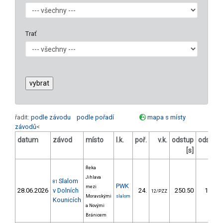
Trať
řadit:
podle závodu
podle pořadí
mapa s místy
závodů
<
datum
závod
místo
l.k.
poř.
v.k.
odstup
odstup
[s]
[%]
Řeka
Jihlava
Slalom
81
PWK
mezi
28.06.2026
v Dolních
24.
250.50
186,8
12/PZZ
Moravskými
slalom
Kounicích
a Novými
Bránicem