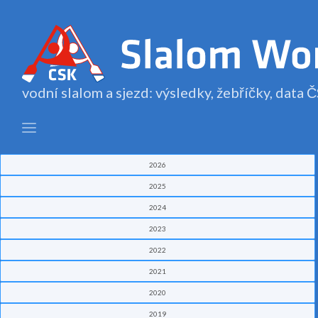
vodní slalom a sjezd: výsledky, žebříčky, data
2026
2025
2024
2023
2022
2021
2020
2019