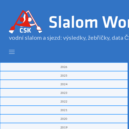
vodní slalom a sjezd: výsledky, žebříčky, data
2026
2025
2024
2023
2022
2021
2020
2019