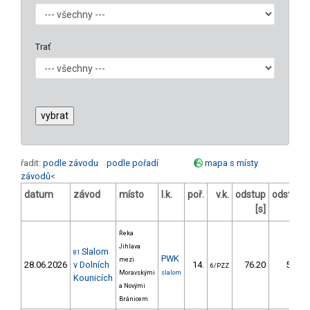
Trať
řadit:
podle závodu
podle pořadí
mapa s místy
závodů
<
datum
závod
místo
l.k.
poř.
v.k.
odstup
odstup
[s]
[%]
Řeka
Jihlava
Slalom
81
PWK
mezi
28.06.2026
v Dolních
14.
76.20
56,8
6/PZZ
Moravskými
slalom
Kounicích
a Novými
Bránicem