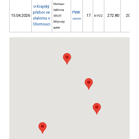
Olomouc-
Krajský
18
loděnice
přebor ve
PWK
15.04.2026
17.
272.80
205,0
SKUP,
8/PZZ
slalomu v
slalom
Mlýnský
Olomouci
potok