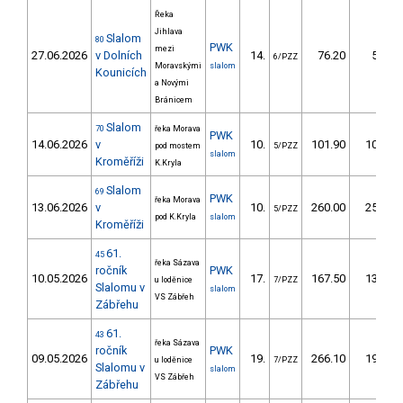
Řeka
Jihlava
Slalom
80
PWK
mezi
27.06.2026
v Dolních
14.
76.20
56,8
6/PZZ
Moravskými
slalom
Kounicích
a Novými
Bránicem
Slalom
70
řeka Morava
PWK
14.06.2026
v
10.
101.90
104,9
pod mostem
5/PZZ
slalom
Kroměříži
K.Kryla
Slalom
69
PWK
řeka Morava
13.06.2026
v
10.
260.00
251,7
5/PZZ
pod K.Kryla
slalom
Kroměříži
61.
45
řeka Sázava
ročník
PWK
10.05.2026
17.
167.50
138,4
u loděnice
7/PZZ
Slalomu v
slalom
VS Zábřeh
Zábřehu
61.
43
řeka Sázava
ročník
PWK
09.05.2026
19.
266.10
196,1
u loděnice
7/PZZ
Slalomu v
slalom
VS Zábřeh
Zábřehu