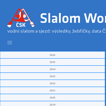
vodní slalom a sjezd: výsledky, žebříčky, data
2026
2025
2024
2023
2022
2021
2020
2019