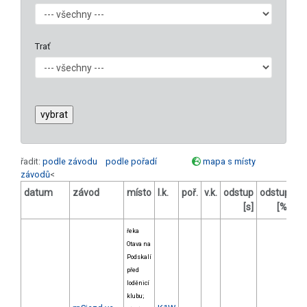
Trať
řadit:
podle závodu
podle pořadí
mapa s místy
závodů
<
datum
závod
místo
l.k.
poř.
v.k.
odstup
odstup
bo
[s]
[%]
řeka
Otava na
Podskalí
před
loděnicí
klubu;