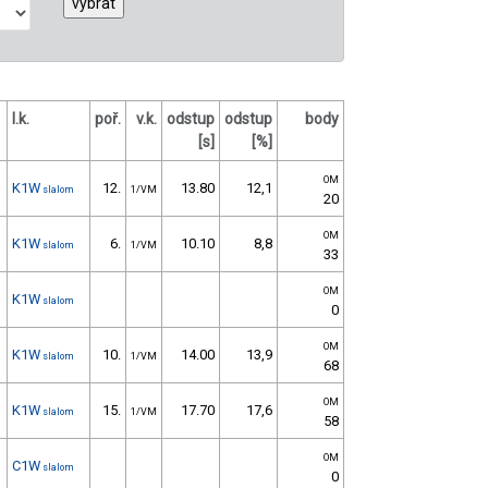
l.k.
poř.
v.k.
odstup
odstup
body
[s]
[%]
OM
K1W
12.
13.80
12,1
slalom
1/VM
20
OM
K1W
6.
10.10
8,8
slalom
1/VM
33
OM
K1W
slalom
0
OM
K1W
10.
14.00
13,9
slalom
1/VM
68
OM
K1W
15.
17.70
17,6
slalom
1/VM
58
OM
C1W
slalom
0