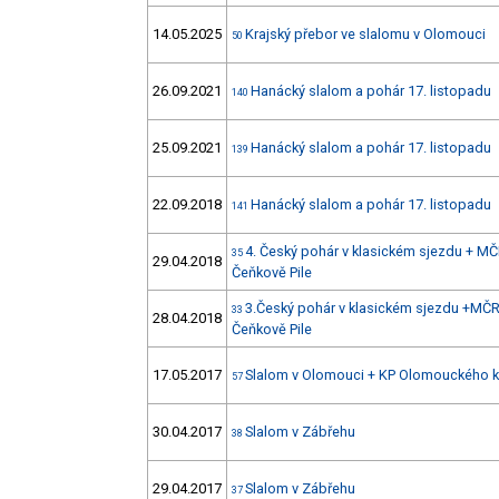
14.05.2025
Krajský přebor ve slalomu v Olomouci
50
26.09.2021
Hanácký slalom a pohár 17. listopadu
140
25.09.2021
Hanácký slalom a pohár 17. listopadu
139
22.09.2018
Hanácký slalom a pohár 17. listopadu
141
4. Český pohár v klasickém sjezdu + M
35
29.04.2018
Čeňkově Pile
3.Český pohár v klasickém sjezdu +MČR
33
28.04.2018
Čeňkově Pile
17.05.2017
Slalom v Olomouci + KP Olomouckého k
57
30.04.2017
Slalom v Zábřehu
38
29.04.2017
Slalom v Zábřehu
37