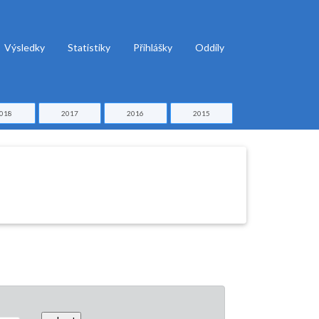
Výsledky
Statistiky
Přihlášky
Oddíly
018
2017
2016
2015