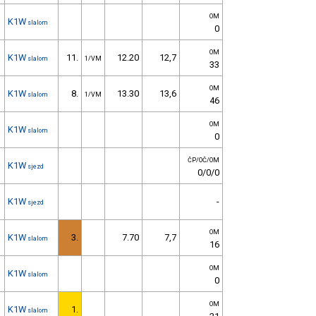
OM
K1W
slalom
0
OM
K1W
11.
12.20
12,7
slalom
1/VM
33
OM
K1W
8.
13.30
13,6
slalom
1/VM
46
OM
K1W
slalom
0
ČP/OČ/OM
K1W
sjezd
0/0/0
K1W
-
sjezd
OM
K1W
3.
7.70
7,7
slalom
16
OM
K1W
slalom
0
OM
K1W
1.
slalom