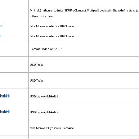
Mlýnský náhon u loděnice SKUP v Olomouci. V případě dostatečného vodního stavu je
náhradní tratí ram
ci
řeka Morava u loděnice UP Olomouc
i
řeka Morava u loděnice UP Olomouc
Olomouc - loděnice SKUP
USD Troja
USD Troja
kuláši
USD Liptovký Mikuláš
kuláši
USD Liptovký Mikuláš
řeka Morava v Hynkově u Olomouce