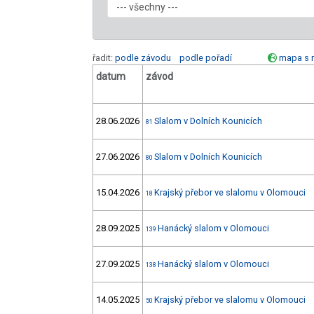
řadit:
podle závodu
podle pořadí
mapa s 
datum
závod
28.06.2026
Slalom v Dolních Kounicích
81
27.06.2026
Slalom v Dolních Kounicích
80
15.04.2026
Krajský přebor ve slalomu v Olomouci
18
28.09.2025
Hanácký slalom v Olomouci
139
27.09.2025
Hanácký slalom v Olomouci
138
14.05.2025
Krajský přebor ve slalomu v Olomouci
50