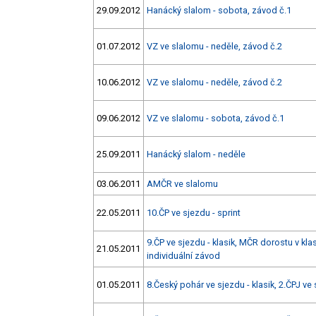
29.09.2012
Hanácký slalom - sobota, závod č.1
01.07.2012
VZ ve slalomu - neděle, závod č.2
10.06.2012
VZ ve slalomu - neděle, závod č.2
09.06.2012
VZ ve slalomu - sobota, závod č.1
25.09.2011
Hanácký slalom - neděle
03.06.2011
AMČR ve slalomu
22.05.2011
10.ČP ve sjezdu - sprint
9.ČP ve sjezdu - klasik, MČR dorostu v kla
21.05.2011
individuální závod
01.05.2011
8.Český pohár ve sjezdu - klasik, 2.ČPJ ve