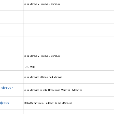
řeka Morava v Hynkově u Olomouce
řeka Morava v Hynkově u Olomouce
USD Troja
řeka Moravice v Hradci nad Moravicí
s.sjezdu -
řeka Moravice v úseku Hradec nad Moravicí - Kylešovice
 sjezdu
Řeka Otava v úseku Radešov - kemp Městečko