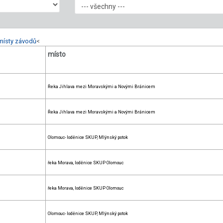
místy závodů
<
místo
Řeka Jihlava mezi Moravskými a Novými Bránicem
Řeka Jihlava mezi Moravskými a Novými Bránicem
Olomouc- loděnice SKUP, Mlýnský potok
řeka Morava, loděnice SKUP Olomouc
řeka Morava, loděnice SKUP Olomouc
Olomouc- loděnice SKUP, Mlýnský potok