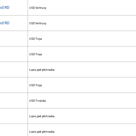
vod RD
USD Veltrusy
vod RD
USD Veltrusy
USD Troja
USD Troja
Lipno, pod přehradou
USD Troja
USD Trnávka
Lipno, pod přehradou
Lipno, pod přehradou