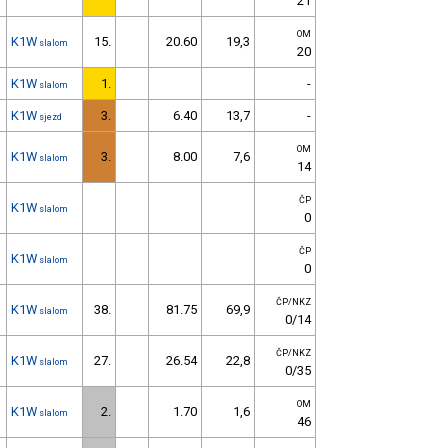
21
OM
K1W
15.
20.60
19,3
slalom
20
K1W
1.
-
slalom
K1W
3.
6.40
13,7
-
sjezd
OM
K1W
3.
8.00
7,6
slalom
14
ČP
K1W
slalom
0
ČP
K1W
slalom
0
ČP/NKZ
K1W
38.
81.75
69,9
slalom
0/14
ČP/NKZ
K1W
27.
26.54
22,8
slalom
0/35
OM
K1W
2.
1.70
1,6
slalom
46