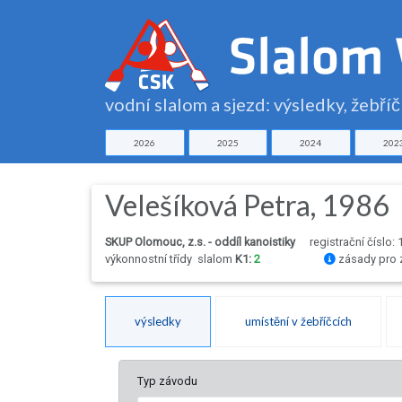
vodní slalom a sjezd: výsledky, žebří
2026
2025
2024
202
Velešíková Petra, 1986
SKUP Olomouc, z.s. - oddíl kanoistiky
registrační číslo:
výkonnostní třídy
slalom
K1:
2
zásady pro 
výsledky
umístění v žebříčcích
Typ závodu