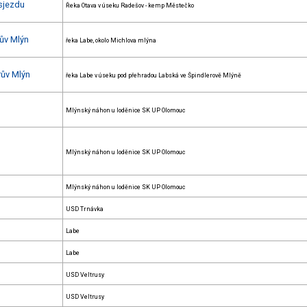
 sjezdu
Řeka Otava v úseku Radešov - kemp Městečko
rův Mlýn
řeka Labe, okolo Michlova mlýna
rův Mlýn
řeka Labe v úseku pod přehradou Labská ve Špindlerově Mlýně
Mlýnský náhon u loděnice SK UP Olomouc
Mlýnský náhon u loděnice SK UP Olomouc
Mlýnský náhon u loděnice SK UP Olomouc
USD Trnávka
Labe
Labe
USD Veltrusy
USD Veltrusy