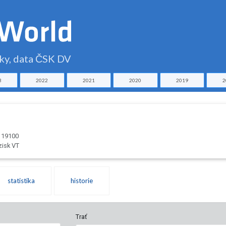
čky, data ČSK DV
3
2022
2021
2020
2019
2
 119100
zisk VT
statistika
historie
Trať