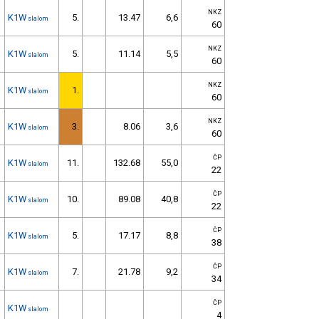
NKZ
K1W
5.
13.47
6,6
slalom
60
NKZ
K1W
5.
11.14
5,5
slalom
60
NKZ
K1W
1.
slalom
60
NKZ
K1W
3.
8.06
3,6
slalom
60
ČP
K1W
11.
132.68
55,0
slalom
22
ČP
K1W
10.
89.08
40,8
slalom
22
ČP
K1W
5.
17.17
8,8
slalom
38
ČP
K1W
7.
21.78
9,2
slalom
34
ČP
K1W
slalom
4