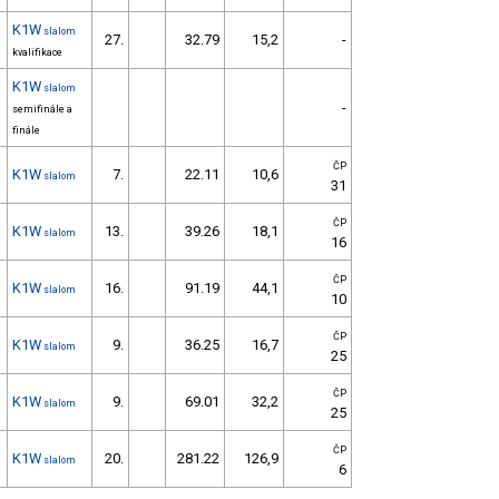
K1W
slalom
27.
32.79
15,2
-
kvalifikace
K1W
slalom
-
semifinále a
finále
ČP
K1W
7.
22.11
10,6
slalom
31
ČP
K1W
13.
39.26
18,1
slalom
16
ČP
K1W
16.
91.19
44,1
slalom
10
ČP
K1W
9.
36.25
16,7
slalom
25
ČP
K1W
9.
69.01
32,2
slalom
25
ČP
K1W
20.
281.22
126,9
slalom
6