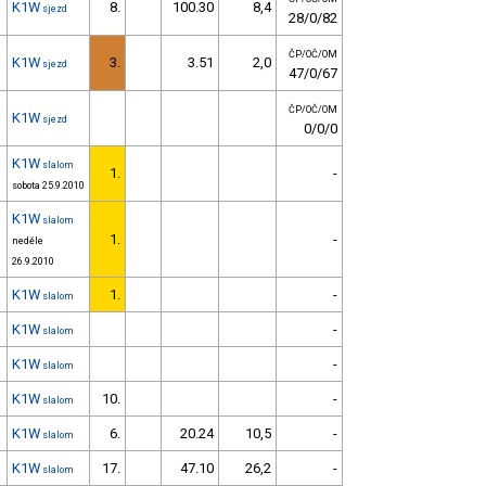
K1W
8.
100.30
8,4
sjezd
28/0/82
ČP/OČ/OM
K1W
3.
3.51
2,0
sjezd
47/0/67
ČP/OČ/OM
K1W
sjezd
0/0/0
K1W
slalom
1.
-
sobota 25.9.2010
K1W
slalom
1.
-
neděle
26.9.2010
K1W
1.
-
slalom
K1W
-
slalom
K1W
-
slalom
K1W
10.
-
slalom
K1W
6.
20.24
10,5
-
slalom
K1W
17.
47.10
26,2
-
slalom