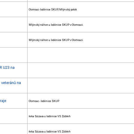
Olomouc- loděnice SKUP, Mlýnský potok
Mlýnský náhon u loděnice SKUP v Olomouci.
Mlýnský náhon u loděnice SKUP v Olomouci.
ČR U23 na
 veteránů na
raje
Olomouc - loděnice SKUP
řeka Sázava u loděnice VS Zábřeh
řeka Sázava u loděnice VS Zábřeh