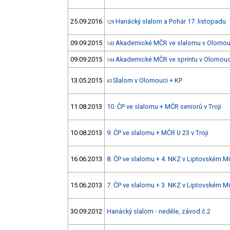
25.09.2016
Hanácký slalom a Pohár 17. listopadu
129
09.09.2015
Akademické MČR ve slalomu v Olomou
143
09.09.2015
Akademické MČR ve sprintu v Olomouc
144
13.05.2015
Slalom v Olomouci + KP
45
11.08.2013
10. ČP ve slalomu + MČR seniorů v Troji
10.08.2013
9. ČP ve slalomu + MČR U 23 v Troji
16.06.2013
8. ČP ve slalomu + 4. NKZ v Liptovském Mi
15.06.2013
7. ČP ve slalomu + 3. NKZ v Liptovském Mi
30.09.2012
Hanácký slalom - neděle, závod č.2