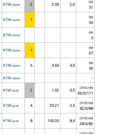
OM
K1W
2.
2.00
2,0
slalom
51
OM
K1W
1.
slalom
36
OM
K1W
slalom
0
OM
K1W
1.
slalom
67
OM
K1W
6.
4.60
4,0
slalom
50
K1W
-
slalom
ČP/OČ/OM
K1W
2.
1.02
0,5
sjezd
53/0/111
ČP/OČ/OM
K1W
4.
35.21
3,3
sjezd
42/0/88
ČP/OČ/OM
K1W
8.
100.30
8,4
sjezd
28/0/82
ČP/OČ/OM