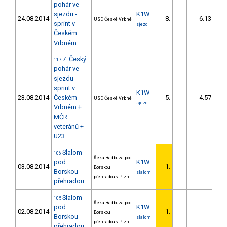
pohár ve
sjezdu -
K1W
24.08.2014
8.
6.13
USD České Vrbné
sprint v
sjezd
Českém
Vrbném
7. Český
117
pohár ve
sjezdu -
sprint v
K1W
23.08.2014
Českém
5.
4.57
USD České Vrbné
sjezd
Vrbném +
MČR
veteránů +
U23
Slalom
106
Řeka Radbuza pod
pod
K1W
03.08.2014
1.
Borskou
Borskou
slalom
přehradou v Plzni
přehradou
Slalom
105
Řeka Radbuza pod
pod
K1W
02.08.2014
1.
Borskou
Borskou
slalom
přehradou v Plzni
přehradou