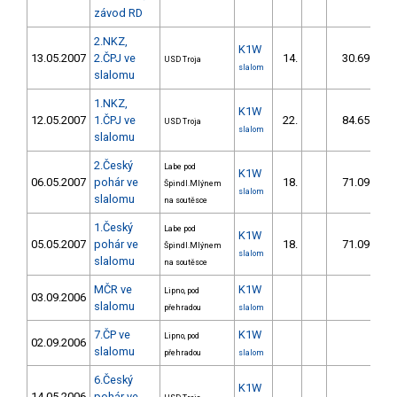
závod RD
2.NKZ,
K1W
13.05.2007
2.ČPJ ve
14.
30.69
USD Troja
slalom
slalomu
1.NKZ,
K1W
12.05.2007
1.ČPJ ve
22.
84.65
USD Troja
slalom
slalomu
2.Český
Labe pod
K1W
06.05.2007
pohár ve
18.
71.09
Špindl.Mlýnem
slalom
slalomu
na soutěsce
1.Český
Labe pod
K1W
05.05.2007
pohár ve
18.
71.09
Špindl.Mlýnem
slalom
slalomu
na soutěsce
MČR ve
K1W
Lipno, pod
03.09.2006
slalomu
přehradou
slalom
7.ČP ve
K1W
Lipno, pod
02.09.2006
slalomu
přehradou
slalom
6.Český
K1W
14.05.2006
pohár ve