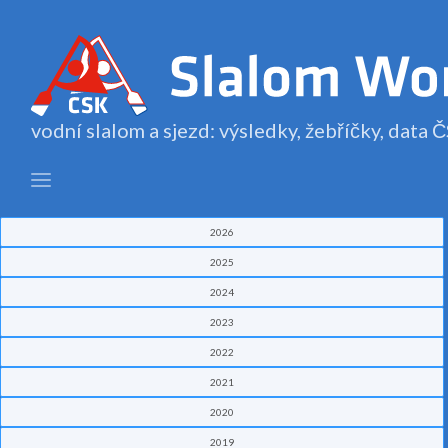
vodní slalom a sjezd: výsledky, žebříčky, data
2026
2025
2024
2023
2022
2021
2020
2019