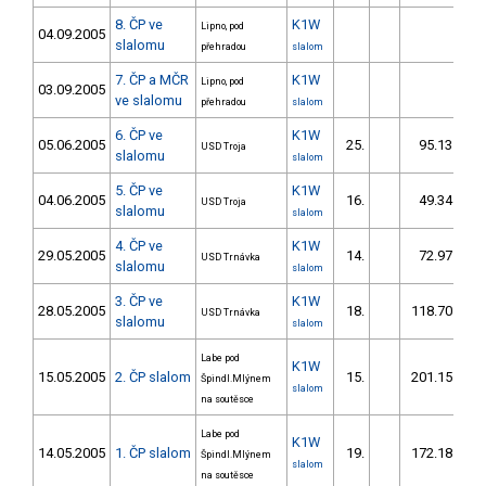
8. ČP ve
K1W
Lipno, pod
04.09.2005
slalomu
přehradou
slalom
7. ČP a MČR
K1W
Lipno, pod
03.09.2005
ve slalomu
přehradou
slalom
6. ČP ve
K1W
05.06.2005
25.
95.13
USD Troja
slalomu
slalom
5. ČP ve
K1W
04.06.2005
16.
49.34
USD Troja
slalomu
slalom
4. ČP ve
K1W
29.05.2005
14.
72.97
USD Trnávka
slalomu
slalom
3. ČP ve
K1W
28.05.2005
18.
118.70
USD Trnávka
slalomu
slalom
Labe pod
K1W
15.05.2005
2. ČP slalom
15.
201.15
Špindl.Mlýnem
slalom
na soutěsce
Labe pod
K1W
14.05.2005
1. ČP slalom
19.
172.18
Špindl.Mlýnem
slalom
na soutěsce