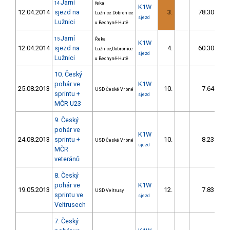
Jarní
14
řeka
K1W
12.04.2014
sjezd na
3.
78.30
Lužnice.Dobronice
sjezd
Lužnici
u Bechyně-Hutě
Jarní
15
Řeka
K1W
12.04.2014
sjezd na
4.
60.30
Lužnice,Dobronice
sjezd
Lužnici
u Bechyně-Hutě
10. Český
pohár ve
K1W
25.08.2013
10.
7.64
USD České Vrbné
sprintu +
sjezd
MČR U23
9. Český
pohár ve
K1W
24.08.2013
sprintu +
10.
8.23
USD České Vrbné
sjezd
MČR
veteránů
8. Český
pohár ve
K1W
19.05.2013
12.
7.83
USD Veltrusy
sprintu ve
sjezd
Veltrusech
7. Český