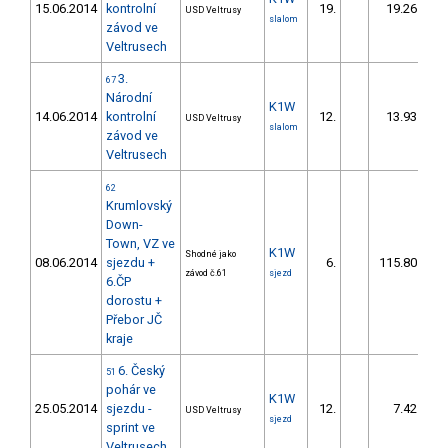
15.06.2014
kontrolní
19.
19.26
USD Veltrusy
slalom
závod ve
Veltrusech
3.
67
Národní
K1W
14.06.2014
kontrolní
12.
13.93
USD Veltrusy
slalom
závod ve
Veltrusech
62
Krumlovský
Down-
Town, VZ ve
K1W
Shodné jako
08.06.2014
sjezdu +
6.
115.80
závod č.61
sjezd
6.ČP
dorostu +
Přebor JČ
kraje
6. Český
51
pohár ve
K1W
25.05.2014
sjezdu -
12.
7.42
USD Veltrusy
sjezd
sprint ve
Veltrusech