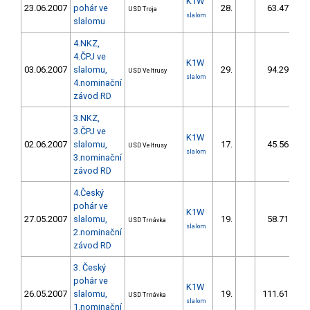
K1W
23.06.2007
pohár ve
28.
63.47
USD Troja
slalom
slalomu
4.NKZ,
4.ČPJ ve
K1W
03.06.2007
slalomu,
29.
94.29
USD Veltrusy
slalom
4.nominační
závod RD
3.NKZ,
3.ČPJ ve
K1W
02.06.2007
slalomu,
17.
45.56
USD Veltrusy
slalom
3.nominační
závod RD
4.Český
pohár ve
K1W
27.05.2007
slalomu,
19.
58.71
USD Trnávka
slalom
2.nominační
závod RD
3. Český
pohár ve
K1W
26.05.2007
slalomu,
19.
111.61
USD Trnávka
slalom
1.nominační