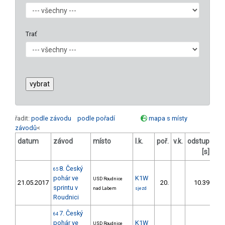
Trať
řadit:
podle závodu
podle pořadí
mapa s místy
závodů
<
datum
závod
místo
l.k.
poř.
v.k.
odstup
ods
[s]
8. Český
65
pohár ve
K1W
USD Roudnice
21.05.2017
20.
10.39
sprintu v
nad Labem
sjezd
Roudnici
7. Český
64
pohár ve
K1W
USD Roudnice