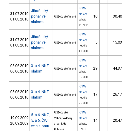
K1W
Jihočeský
31.07.2010
slalom
pohár ve
10.
30.40
USD České Vrbné
01.08.2010
sobota
slalomu
31.7.201
K1W
Jihočeský
31.07.2010
slalom
pohár ve
5.
15.03
USD České Vrbné
01.08.2010
neděle
slalomu
1.8.2010
K1W
05.06.2010
3. a 4. NKZ
slalom
29.
44.37
USD České Vrbné
06.06.2010
slalom
sobota
5.6.2010
K1W
05.06.2010
3. a 4. NKZ
slalom
17.
26.17
USD České Vrbné
06.06.2010
slalom
neděle
6.6.2010
K1W
USD České
5. a 6. NKZ,
19.09.2009
Vrbné, Vodácký
slalom
5. a 6. ČPJ
14.
20.47
20.09.2009
areál Lídy
sobota,
ve slalomu
Polesné
5.NKZ