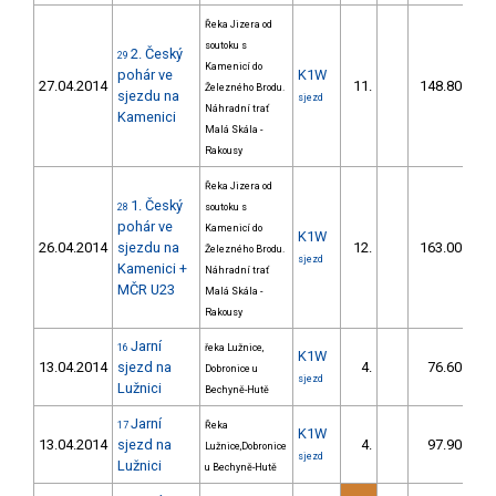
Řeka Jizera od
soutoku s
2. Český
29
Kamenicí do
pohár ve
K1W
27.04.2014
11.
148.80
Železného Brodu.
sjezdu na
sjezd
Náhradní trať
Kamenici
Malá Skála -
Rakousy
Řeka Jizera od
1. Český
28
soutoku s
pohár ve
Kamenicí do
K1W
26.04.2014
sjezdu na
12.
163.00
Železného Brodu.
sjezd
Kamenici +
Náhradní trať
MČR U23
Malá Skála -
Rakousy
Jarní
16
řeka Lužnice,
K1W
13.04.2014
sjezd na
4.
76.60
Dobronice u
sjezd
Lužnici
Bechyně-Hutě
Jarní
17
Řeka
K1W
13.04.2014
sjezd na
4.
97.90
Lužnice,Dobronice
sjezd
Lužnici
u Bechyně-Hutě