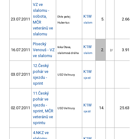
VZ ve
slalomu -
sobota,
K1W
Ohře peřej
23.07.2011
5.
2.66
MČR
Hubertus
slalom
veteránů ve
slalomu
Písecký
K1W
řeka Otava,
16.07.2011
Venouš - VZ
2.
3.91
2/
slalomová dráha
slalom
ve slalomu
12.Český
pohár ve
K1W
03.07.2011
USD Veltrusy
sjezdu -
sjezd
sprint
11.Český
pohár ve
sjezdu -
K1W
02.07.2011
14.
25.63
USD Veltrusy
sprint, MČR
sjezd
veteránů ve
sprintu
4.NKZ ve
slalomu,
K1W