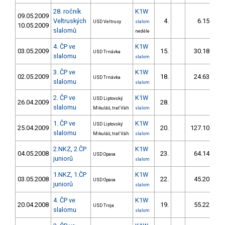
28. ročník
K1W
09.05.2009
Veltruských
4.
6.15
USD Veltrusy
slalom
10.05.2009
slalomů
neděle
4. ČP ve
K1W
03.05.2009
15.
30.18
USD Trnávka
slalomu
slalom
3. ČP ve
K1W
02.05.2009
18.
24.63
USD Trnávka
slalomu
slalom
2. ČP ve
K1W
USD Liptovský
26.04.2009
28.
slalomu
Mikuláš, trať Váh
slalom
1. ČP ve
K1W
USD Liptovský
25.04.2009
20.
127.10
1
slalomu
Mikuláš, trať Váh
slalom
2.NKZ, 2.ČP
K1W
04.05.2008
23.
64.14
USD Opava
juniorů
slalom
1.NKZ, 1.ČP
K1W
03.05.2008
22.
45.20
USD Opava
juniorů
slalom
4. ČP ve
K1W
20.04.2008
19.
55.22
USD Troja
slalomu
slalom