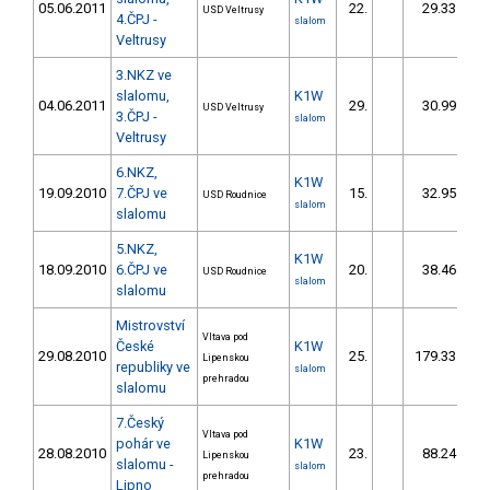
05.06.2011
22.
29.33
USD Veltrusy
4.ČPJ -
slalom
Veltrusy
3.NKZ ve
slalomu,
K1W
04.06.2011
29.
30.99
USD Veltrusy
3.ČPJ -
slalom
Veltrusy
6.NKZ,
K1W
19.09.2010
7.ČPJ ve
15.
32.95
USD Roudnice
slalom
slalomu
5.NKZ,
K1W
18.09.2010
6.ČPJ ve
20.
38.46
USD Roudnice
slalom
slalomu
Mistrovství
Vltava pod
České
K1W
29.08.2010
25.
179.33
1
Lipenskou
republiky ve
slalom
prehradou
slalomu
7.Český
Vltava pod
pohár ve
K1W
28.08.2010
23.
88.24
Lipenskou
slalomu -
slalom
prehradou
Lipno