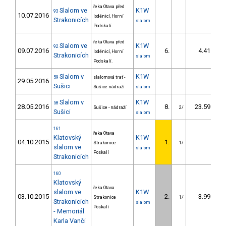
řeka Otava před
Slalom ve
K1W
93
10.07.2016
loděnicí, Horní
Strakonicích
slalom
Podskalí.
řeka Otava před
Slalom ve
K1W
92
09.07.2016
6.
4.41
loděnicí, Horní
Strakonicích
slalom
Podskalí.
Slalom v
K1W
59
slalomová trať -
29.05.2016
Sušici
Sušice nádraží
slalom
Slalom v
K1W
58
28.05.2016
8.
23.59
Sušice - nádraží
2/
Sušici
slalom
161
řeka Otava
Klatovský
K1W
04.10.2015
1.
Strakonice
1/
slalom ve
slalom
Poskalí
Strakonicích
160
Klatovský
řeka Otava
slalom ve
K1W
03.10.2015
2.
3.99
Strakonice
1/
Strakonicích
slalom
Poskalí
- Memoriál
Karla Vanči