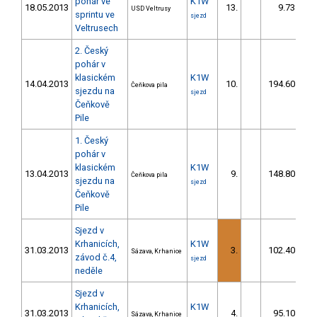
pohár ve
K1W
18.05.2013
13.
9.73
USD Veltrusy
sprintu ve
sjezd
Veltrusech
2. Český
pohár v
klasickém
K1W
14.04.2013
10.
194.60
Čeňkova pila
sjezdu na
sjezd
Čeňkově
Pile
1. Český
pohár v
klasickém
K1W
13.04.2013
9.
148.80
Čeňkova pila
sjezdu na
sjezd
Čeňkově
Pile
Sjezd v
Krhanicích,
K1W
31.03.2013
3.
102.40
Sázava, Krhanice
závod č.4,
sjezd
neděle
Sjezd v
Krhanicích,
K1W
31.03.2013
4.
95.10
Sázava, Krhanice