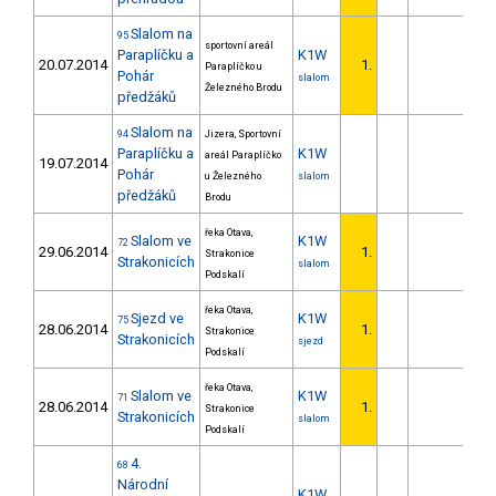
Slalom na
95
sportovní areál
Paraplíčku a
K1W
20.07.2014
1.
Paraplíčko u
Pohár
slalom
Železného Brodu
předžáků
Slalom na
94
Jizera, Sportovní
Paraplíčku a
K1W
areál Paraplíčko
19.07.2014
Pohár
u Železného
slalom
předžáků
Brodu
řeka Otava,
Slalom ve
K1W
72
29.06.2014
1.
Strakonice
Strakonicích
slalom
Podskalí
řeka Otava,
Sjezd ve
K1W
75
28.06.2014
1.
Strakonice
Strakonicích
sjezd
Podskalí
řeka Otava,
Slalom ve
K1W
71
28.06.2014
1.
Strakonice
Strakonicích
slalom
Podskalí
4.
68
Národní
K1W