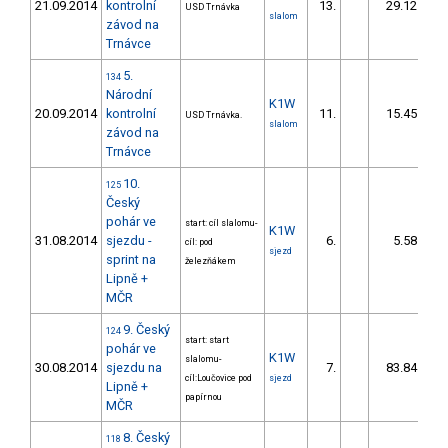
21.09.2014
kontrolní
13.
29.12
USD Trnávka
slalom
závod na
Trnávce
5.
134
Národní
K1W
20.09.2014
kontrolní
11.
15.45
USD Trnávka.
slalom
závod na
Trnávce
10.
125
Český
pohár ve
start: cíl slalomu-
K1W
31.08.2014
sjezdu -
6.
5.58
cíl: pod
sjezd
sprint na
železňákem
Lipně +
MČR
9. Český
124
start: start
pohár ve
K1W
slalomu-
30.08.2014
sjezdu na
7.
83.84
cíl:Loučovice pod
sjezd
Lipně +
papírnou
MČR
8. Český
118