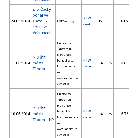
5. Český
50
pohár ve
K1W
24.05.2014
sjezdu -
12.
8.02
USD Veltrusy
sjezd
sprint ve
Veltrusech
Lužnice pod
Táborem, u
restaurace
O štít
44
K1W
Harrachovka.
11.05.2014
města
4.
3.66
2/
Mapu naleznete
slalom
Tábora
na
www.kanoistika-
vstabor.cz
Lužnice pod
Táborem, u
restaurace
O štít
43
K1W
Harrachovka.
10.05.2014
města
4.
5.76
2/
Mapu naleznete
slalom
Tábora + KP
na
www.kanoistika-
vstabor.cz