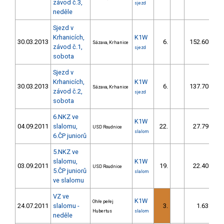
závod č.3,
sjezd
neděle
Sjezd v
Krhanicích,
K1W
30.03.2013
6.
152.60
Sázava, Krhanice
závod č.1,
sjezd
sobota
Sjezd v
Krhanicích,
K1W
30.03.2013
6.
137.70
Sázava, Krhanice
závod č.2,
sjezd
sobota
6.NKZ ve
K1W
04.09.2011
slalomu,
22.
27.79
USD Roudnice
slalom
6.ČP juniorů
5.NKZ ve
slalomu,
K1W
03.09.2011
19.
22.40
USD Roudnice
5.ČP juniorů
slalom
ve slalomu
VZ ve
K1W
Ohře peřej
24.07.2011
slalomu -
3.
1.63
Hubertus
slalom
neděle