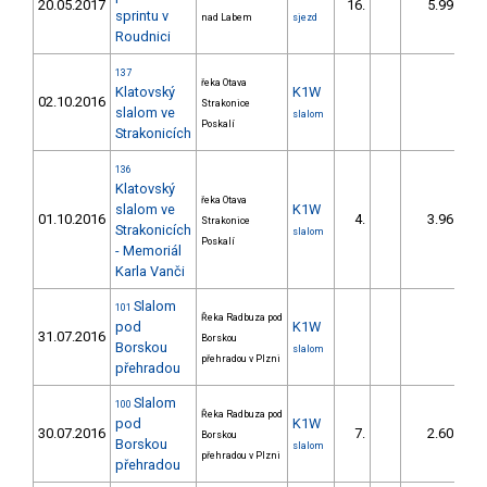
20.05.2017
16.
5.99
sprintu v
nad Labem
sjezd
Roudnici
137
řeka Otava
Klatovský
K1W
02.10.2016
Strakonice
slalom ve
slalom
Poskalí
Strakonicích
136
Klatovský
řeka Otava
slalom ve
K1W
01.10.2016
4.
3.96
Strakonice
Strakonicích
slalom
Poskalí
- Memoriál
Karla Vanči
Slalom
101
Řeka Radbuza pod
pod
K1W
31.07.2016
Borskou
Borskou
slalom
přehradou v Plzni
přehradou
Slalom
100
Řeka Radbuza pod
pod
K1W
30.07.2016
7.
2.60
Borskou
Borskou
slalom
přehradou v Plzni
přehradou