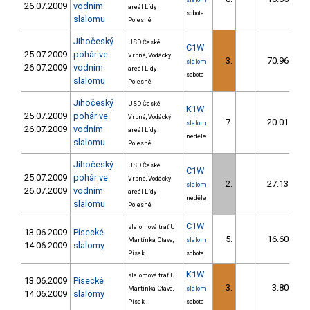
slalom
26.07.2009
vodním
areál Lídy
sobota
slalomu
Polesné
Jihočeský
USD České
C1W
25.07.2009
pohár ve
Vrbné, Vodácký
3.
70.96
slalom
26.07.2009
vodním
areál Lídy
sobota
slalomu
Polesné
Jihočeský
USD České
K1W
25.07.2009
pohár ve
Vrbné, Vodácký
7.
20.01
slalom
26.07.2009
vodním
areál Lídy
neděle
slalomu
Polesné
Jihočeský
USD České
C1W
25.07.2009
pohár ve
Vrbné, Vodácký
2.
27.13
slalom
26.07.2009
vodním
areál Lídy
neděle
slalomu
Polesné
C1W
slalomová trať U
13.06.2009
Písecké
5.
16.60
Martínka, Otava,
slalom
14.06.2009
slalomy
Písek
sobota
K1W
slalomová trať U
13.06.2009
Písecké
3.
3.80
Martínka, Otava,
slalom
14.06.2009
slalomy
Písek
sobota