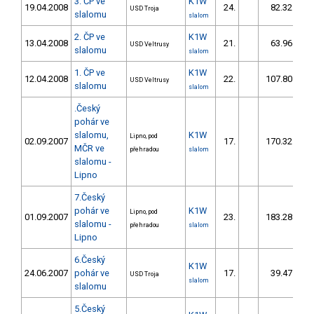
3. ČP ve
K1W
19.04.2008
24.
82.32
USD Troja
slalomu
slalom
2. ČP ve
K1W
13.04.2008
21.
63.96
USD Veltrusy
slalomu
slalom
1. ČP ve
K1W
12.04.2008
22.
107.80
USD Veltrusy
slalomu
slalom
.Český
pohár ve
slalomu,
K1W
Lipno, pod
02.09.2007
17.
170.32
MČR ve
přehradou
slalom
slalomu -
Lipno
7.Český
pohár ve
K1W
Lipno, pod
01.09.2007
23.
183.28
slalomu -
přehradou
slalom
Lipno
6.Český
K1W
24.06.2007
pohár ve
17.
39.47
USD Troja
slalom
slalomu
5.Český