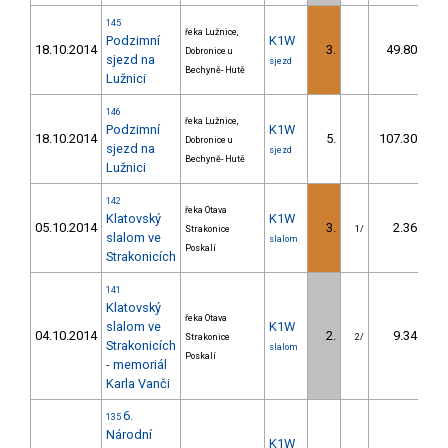
145
řeka Lužnice,
Podzimní
K1W
18.10.2014
3.
49.80
Dobronice u
sjezd na
sjezd
Bechyně- Hutě
Lužnici
146
řeka Lužnice,
Podzimní
K1W
18.10.2014
5.
107.30
Dobronice u
sjezd na
sjezd
Bechyně- Hutě
Lužnici
142
řeka Otava
Klatovský
K1W
05.10.2014
3.
2.36
Strakonice
1/
slalom ve
slalom
Poskalí
Strakonicích
141
Klatovský
řeka Otava
slalom ve
K1W
04.10.2014
2.
9.34
Strakonice
2/
Strakonicích
slalom
Poskalí
- memoriál
Karla Vanči
6.
135
Národní
K1W