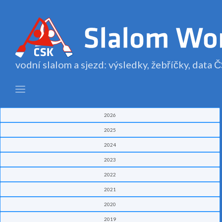
vodní slalom a sjezd: výsledky, žebříčky, data
2026
2025
2024
2023
2022
2021
2020
2019