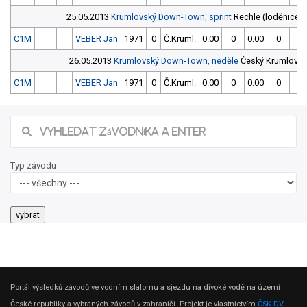
25.05.2013
Krumlovský Down-Town, sprint
Rechle (loděnice Č
C1M
VEBER Jan
1971
0
Č.Kruml.
0.00
0
0.00
0
26.05.2013
Krumlovský Down-Town, neděle
Český Krumlov, ř
C1M
VEBER Jan
1971
0
Č.Kruml.
0.00
0
0.00
0
Typ závodu
Portál výsledků závodů ve vodním slalomu a sjezdu na divoké vodě na území
České republiky a vybraných závodů v zahraničí. Projekt je vlastnictvím
ČSK DV
.