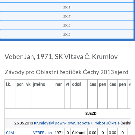
2018
2017
2016
2015
Veber Jan, 1971, SK Vltava Č. Krumlov
Závody pro Oblastní žebříček Čechy 2013 sjezd
l.k.
por.
vk
jméno
nar.
vt
oddíl
čas
pen
čas
pen
výs
SJEZD
25.05.2013
Krumlovský Down-Town, sobota + Přebor JČ kraje
Český Kr
C1M
VEBER Jan
1971
0
Č.Kruml.
0.00
0
0.00
0