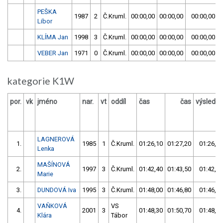
PEŠKA
1987
2
Č.Kruml.
00:00,00
00:00,00
00:00,00
Libor
KLÍMA Jan
1998
3
Č.Kruml.
00:00,00
00:00,00
00:00,00
VEBER Jan
1971
0
Č.Kruml.
00:00,00
00:00,00
00:00,00
kategorie K1W
por.
vk
jméno
nar.
vt
oddíl
čas
čas
výsledek
LAGNEROVÁ
1.
1985
1
Č.Kruml.
01:26,10
01:27,20
01:26,10
Lenka
MAŠÍNOVÁ
2.
1997
3
Č.Kruml.
01:42,40
01:43,50
01:42,40
Marie
3.
DUNDOVÁ Iva
1995
3
Č.Kruml.
01:48,00
01:46,80
01:46,80
VAŇKOVÁ
VS
4.
2001
3
01:48,30
01:50,70
01:48,30
Klára
Tábor