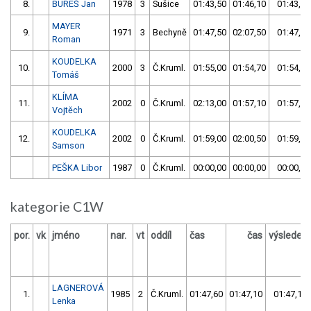
8.
BUREŠ Jan
1978
3
Sušice
01:43,50
01:46,10
01:43,50
MAYER
9.
1971
3
Bechyně
01:47,50
02:07,50
01:47,50
Roman
KOUDELKA
10.
2000
3
Č.Kruml.
01:55,00
01:54,70
01:54,70
Tomáš
KLÍMA
11.
2002
0
Č.Kruml.
02:13,00
01:57,10
01:57,10
Vojtěch
KOUDELKA
12.
2002
0
Č.Kruml.
01:59,00
02:00,50
01:59,00
Samson
PEŠKA Libor
1987
0
Č.Kruml.
00:00,00
00:00,00
00:00,00
kategorie C1W
por.
vk
jméno
nar.
vt
oddíl
čas
čas
výsledek
LAGNEROVÁ
1.
1985
2
Č.Kruml.
01:47,60
01:47,10
01:47,10
Lenka