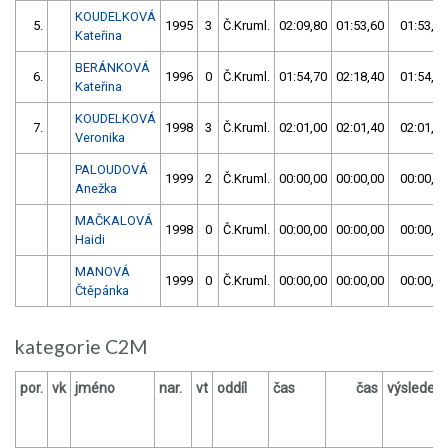
KOUDELKOVÁ
5.
1995
3
Č.Kruml.
02:09,80
01:53,60
01:53,60
Kateřina
BERÁNKOVÁ
6.
1996
0
Č.Kruml.
01:54,70
02:18,40
01:54,70
Kateřina
KOUDELKOVÁ
7.
1998
3
Č.Kruml.
02:01,00
02:01,40
02:01,00
Veronika
PALOUDOVÁ
1999
2
Č.Kruml.
00:00,00
00:00,00
00:00,00
Anežka
MAČKALOVÁ
1998
0
Č.Kruml.
00:00,00
00:00,00
00:00,00
Haidi
MANOVÁ
1999
0
Č.Kruml.
00:00,00
00:00,00
00:00,00
Čtěpánka
kategorie C2M
por.
vk
jméno
nar.
vt
oddíl
čas
čas
výsledek