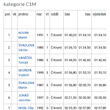
kategorie C1M
por.
vk
jméno
nar.
vt
oddíl
čas
čas
výsledek
NOVÁK
1.
1991
1
Č.Kruml.
01:40,20
01:34,10
01:34,10
Martin
ŠVADLENA
2.
1985
1
Č.Kruml.
01:36,10
01:34,50
01:34,50
Václav
VANĚČEK
3.
1986
3
Č.Kruml.
01:44,30
01:42,60
01:42,60
Tomáš
SKOŘEPA
4.
1999
3
Č.Kruml.
01:56,80
01:55,10
01:55,10
2
Vojtěch
ŠVADLENA
5.
1987
3
Č.Kruml.
01:56,80
02:00,70
01:56,80
2
Martin
JONÁŠ
6.
1997
0
Č.Kruml.
02:21,50
02:00,50
02:00,50
2
Jaroslav
7.
MUSIL Filip
1992
0
Č.Kruml.
02:35,50
02:07,80
02:07,80
3