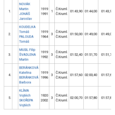
NOVÁK
Martin
1919
Č.Kruml.
1.
1
01:43,90
01:44,00
01:43,90
JONÁŠ
1991
Č.Kruml.
Jaroslav
KOUDELKA
Tomáš
1919
Č.Kruml.
2.
3
01:50,00
01:49,00
01:49,00
PALOUDA
1964
Č.Kruml.
Tomáš
MUSIL Filip
1919
Č.Kruml.
3.
ŠVADLENA
3
01:52,40
01:51,70
01:51,70
1992
Č.Kruml.
Martin
BERÁNKOVÁ
Kateřina
1919
Č.Kruml.
4.
3
01:57,60
02:00,40
01:57,60
BERÁNKOVÁ
1996
Č.Kruml.
Barbora
KLÍMA
Vojtěch
1920
Č.Kruml.
5.
3
02:00,70
01:57,80
01:57,80
SKOŘEPA
2002
Č.Kruml.
Vojtěch