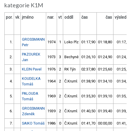
kategorie K1M
por.
vk
jméno
nar.
vt
oddíl
čas
čas
výsledek
GROSSMANN
1.
1974
1
Loko Plz
01:17,90
01:18,80
01:17,90
Petr
PAZOUREK
2.
1973
3
Bechyně
01:26,10
01:24,90
01:24,90
Jan
3.
KLEIN Pavel
1976
2
RK Týn
02:37,80
01:25,60
01:25,60
KOUDELKA
4.
1964
2
Č.Kruml.
01:38,90
01:34,10
01:34,10
Tomáš
PALOUDA
5.
1969
2
Č.Kruml.
01:35,30
01:39,10
01:35,30
Tomáš
GROSSMANN
6.
1939
2
Č.Kruml.
01:40,50
01:39,40
01:39,40
Zdeněk
7.
SAIKO Tomáš
1986
0
Č.Kruml.
01:41,70
00:00,00
01:41,70