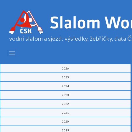
vodní slalom a sjezd: výsledky, žebříčky, data
2026
2025
2024
2023
2022
2021
2020
2019