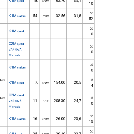
K1M
18.
163.70
35,1
sjezd
4/DM
10
OČ
K1M
54.
32.56
31,8
slalom
7/DM
52
OČ
K1M
sjezd
0
C2M
sjezd
OČ
VAŇKOVÁ
0
Michaela
OČ
K1M
slalom
0
l cca
OČ
K1M
7.
154.00
20,5
sjezd
4/DM
4
C2M
sjezd
l cca
OČ
11.
208.30
24,7
VAŇKOVÁ
1/DS
0
Michaela
OČ
K1M
16.
26.00
23,6
slalom
3/DM
13
OČ
K1M
35.
20.10
22,7