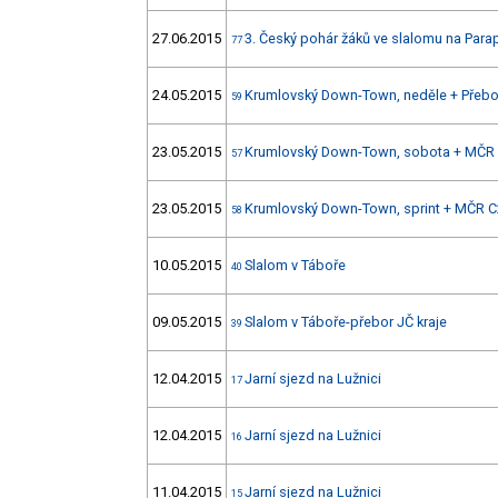
27.06.2015
3. Český pohár žáků ve slalomu na Parap
77
24.05.2015
Krumlovský Down-Town, neděle + Přebor
59
23.05.2015
Krumlovský Down-Town, sobota + MČR 
57
23.05.2015
Krumlovský Down-Town, sprint + MČR C
58
10.05.2015
Slalom v Táboře
40
09.05.2015
Slalom v Táboře-přebor JČ kraje
39
12.04.2015
Jarní sjezd na Lužnici
17
12.04.2015
Jarní sjezd na Lužnici
16
11.04.2015
Jarní sjezd na Lužnici
15