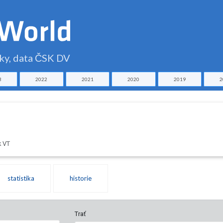
čky, data ČSK DV
3
2022
2021
2020
2019
2
k VT
statistika
historie
Trať