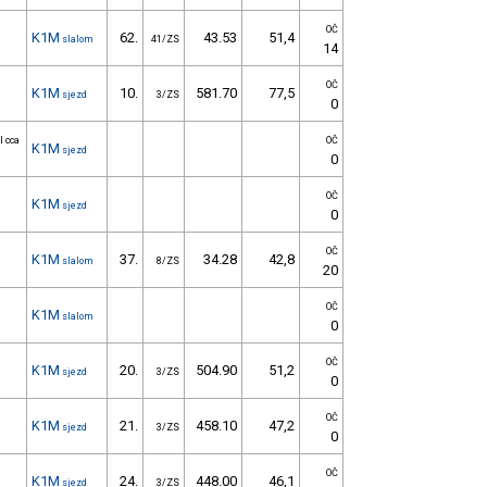
OČ
K1M
62.
43.53
51,4
slalom
41/ZS
14
OČ
K1M
10.
581.70
77,5
sjezd
3/ZS
0
l cca
OČ
K1M
sjezd
0
OČ
K1M
sjezd
0
OČ
K1M
37.
34.28
42,8
slalom
8/ZS
20
OČ
K1M
slalom
0
OČ
K1M
20.
504.90
51,2
sjezd
3/ZS
0
OČ
K1M
21.
458.10
47,2
sjezd
3/ZS
0
OČ
K1M
24.
448.00
46,1
sjezd
3/ZS