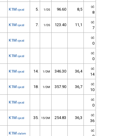
OČ
K1M
5.
96.60
8,5
sjezd
1/DS
8
OČ
K1M
7.
123.40
11,1
sjezd
1/DS
7
OČ
K1M
sjezd
0
OČ
K1M
sjezd
0
OČ
K1M
14.
346.30
36,4
sjezd
1/DM
14
OČ
K1M
18.
357.90
36,7
sjezd
1/DM
10
OČ
K1M
sjezd
0
OČ
K1M
35.
254.83
36,3
sjezd
15/DM
36
OČ
K1M
slalom