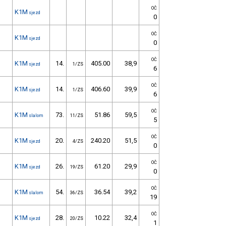
OČ
K1M
sjezd
0
OČ
K1M
sjezd
0
OČ
K1M
14.
405.00
38,9
sjezd
1/ZS
6
OČ
K1M
14.
406.60
39,9
sjezd
1/ZS
6
OČ
K1M
73.
51.86
59,5
slalom
11/ZS
5
OČ
K1M
20.
240.20
51,5
sjezd
4/ZS
0
OČ
K1M
26.
61.20
29,9
sjezd
19/ZS
0
OČ
K1M
54.
36.54
39,2
slalom
36/ZS
19
OČ
K1M
28.
10.22
32,4
sjezd
20/ZS
1