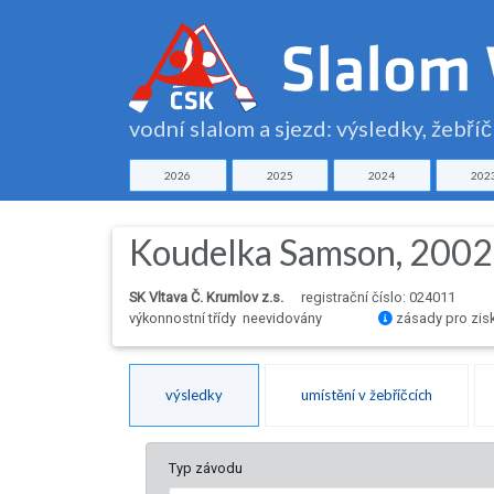
vodní slalom a sjezd: výsledky, žebří
2026
2025
2024
202
Koudelka Samson, 2002
SK Vltava Č. Krumlov z.s.
registrační číslo: 024011
výkonnostní třídy neevidovány
zásady pro zis
výsledky
umístění v žebříčcích
Typ závodu