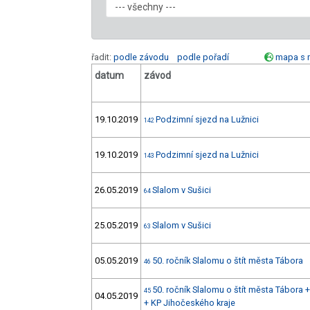
řadit:
podle závodu
podle pořadí
mapa s 
datum
závod
19.10.2019
Podzimní sjezd na Lužnici
142
19.10.2019
Podzimní sjezd na Lužnici
143
26.05.2019
Slalom v Sušici
64
25.05.2019
Slalom v Sušici
63
05.05.2019
50. ročník Slalomu o štít města Tábora
46
50. ročník Slalomu o štít města Tábora 
45
04.05.2019
+ KP Jihočeského kraje