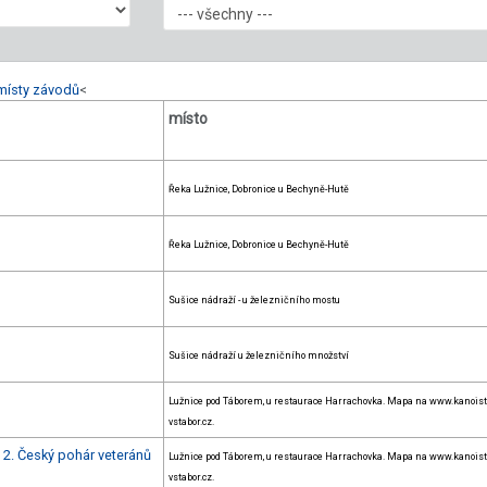
místy závodů
<
místo
Řeka Lužnice, Dobronice u Bechyně-Hutě
Řeka Lužnice, Dobronice u Bechyně-Hutě
Sušice nádraží - u železničního mostu
Sušice nádraží u železničního množství
Lužnice pod Táborem, u restaurace Harrachovka. Mapa na www.kanoist
vstabor.cz.
+ 2. Český pohár veteránů
Lužnice pod Táborem, u restaurace Harrachovka. Mapa na www.kanoist
vstabor.cz.