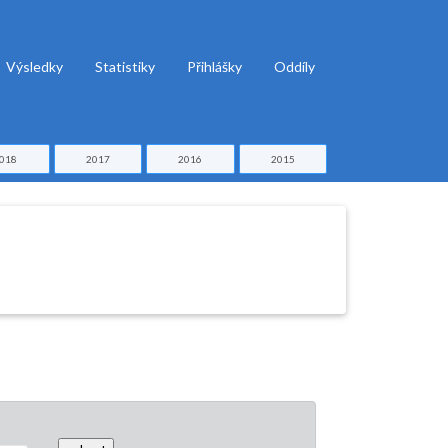
Výsledky
Statistiky
Přihlášky
Oddíly
018
2017
2016
2015