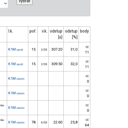
l.k.
poř.
v.k.
odstup
odstup
body
[s]
[%]
OČ
K1M
15.
307.20
31,0
sjezd
2/DS
11
OČ
K1M
15.
309.50
32,0
sjezd
2/DS
11
OČ
K1M
slalom
0
OČ
K1M
slalom
0
ika-
OČ
K1M
slalom
0
ika-
OČ
K1M
78.
22.60
25,8
slalom
6/DS
64