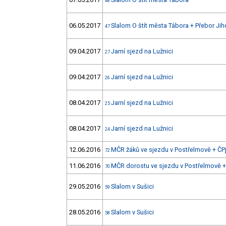
48
06.05.2017
Slalom O štít města Tábora + Přebor Ji
47
09.04.2017
Jarní sjezd na Lužnici
27
09.04.2017
Jarní sjezd na Lužnici
26
08.04.2017
Jarní sjezd na Lužnici
25
08.04.2017
Jarní sjezd na Lužnici
24
12.06.2016
MČR žáků ve sjezdu v Postřelmově + ČPj
72
11.06.2016
MČR dorostu ve sjezdu v Postřelmově + 
70
29.05.2016
Slalom v Sušici
59
28.05.2016
Slalom v Sušici
58