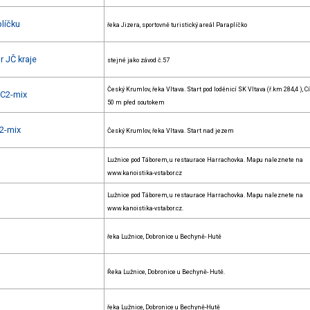
líčku
řeka Jizera, sportovně turistický areál Paraplíčko
 JČ kraje
stejné jako závod č.57
Český Krumlov, řeka Vltava. Start pod loděnicí SK Vltava (ř.km 284,4 ), Cí
C2-mix
50 m před soutokem
2-mix
Český Krumlov, řeka Vltava. Start nad jezem
Lužnice pod Táborem, u restaurace Harrachovka. Mapu naleznete na
www.kanoistika-vstabor.cz
Lužnice pod Táborem, u restaurace Harrachovka. Mapu naleznete na
www.kanoistika-vstabor.cz.
řeka Lužnice, Dobronice u Bechyně- Hutě
Řeka Lužnice, Dobronice u Bechyně- Hutě.
řeka Lužnice, Dobronice u Bechyně-Hutě