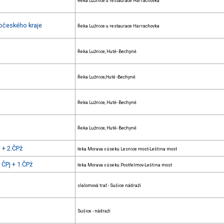
Řeka Lužnice u restaurace Harrachovka
hočeského kraje
Řeka Lužnice u restaurace Harrachovka
Řeka Lužnice, Hutě- Bechyně
Řeka Lužnice,Hutě -Bechyně
Řeka Lužnice, Hutě- Bechyně
Řeka Lužnice, Hutě- Bechyně
 + 2.ČPž
řeka Morava v úseku Lesnice most-Leština most
ČPj + 1.ČPž
řeka Morava v úseku Postřelmov-Leština most
slalomová trať - Sušice nádraží
Sušice - nádraží