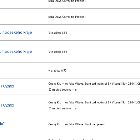
řeka Otava, Ostrov na Podskalí
řeka Otava, Ostrov na Podskalí
Jihočeského kraje
Viz. závod č.66
Jihočeského kraje
Viz. závod č.66
viz. závod č.70
Český Krumlov, řeka Vltava. Start pod loděnicí SK Vltava (ř.km 284,4 ), Cí
R C2mix
50 m před soutokem s
Český Krumlov, řeka Vltava. Start pod loděnicí SK Vltava (ř.km 284,4 ), Cí
R C2mix
50 m před soutokem s
da"
Český Krumlov, řeka Vltava. Start nad jezem