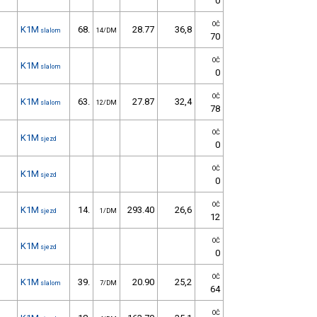
0
OČ
K1M
68.
28.77
36,8
slalom
14/DM
70
OČ
K1M
slalom
0
OČ
K1M
63.
27.87
32,4
slalom
12/DM
78
OČ
K1M
sjezd
0
OČ
K1M
sjezd
0
OČ
K1M
14.
293.40
26,6
sjezd
1/DM
12
OČ
K1M
sjezd
0
OČ
K1M
39.
20.90
25,2
slalom
7/DM
64
OČ