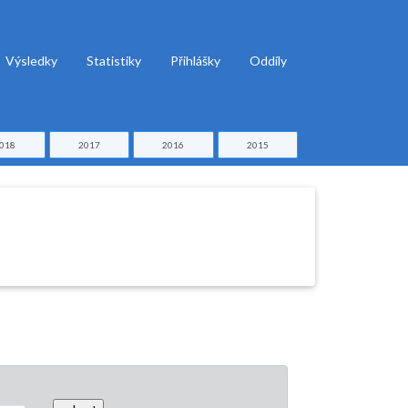
Výsledky
Statistiky
Přihlášky
Oddíly
018
2017
2016
2015