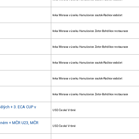
řeka Morava v úseku Hanušovice soutok-Raškov vodočet
řeka Morava v úseku Hanušovice Zetor-Bohdíkov restaurace
řeka Morava v úseku Hanušovice Zetor-Bohdíkov restaurace
řeka Morava v úseku Hanušovice soutok-Raškov vodočet
řeka Morava v úseku Hanušovice soutok-Raškov vodočet
řeka Morava v úseku Hanušovice Zetor-Bohdíkov restaurace
ělých + 3. ECA CUP v
USD České Vrbné
Vrbném + MČR U23, MČR
USD České Vrbné