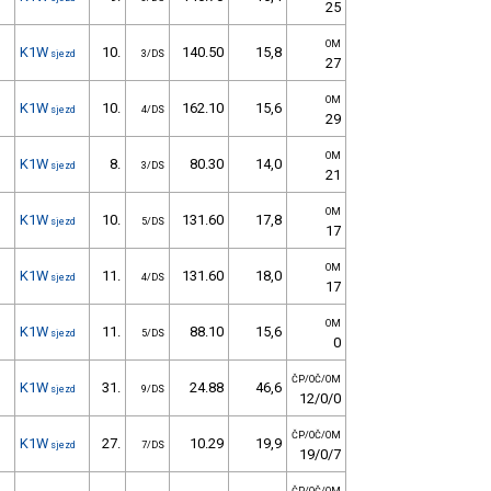
25
OM
K1W
10.
140.50
15,8
sjezd
3/DS
27
OM
K1W
10.
162.10
15,6
sjezd
4/DS
29
OM
K1W
8.
80.30
14,0
sjezd
3/DS
21
OM
K1W
10.
131.60
17,8
sjezd
5/DS
17
OM
K1W
11.
131.60
18,0
sjezd
4/DS
17
OM
K1W
11.
88.10
15,6
sjezd
5/DS
0
ČP/OČ/OM
K1W
31.
24.88
46,6
sjezd
9/DS
12/0/0
ČP/OČ/OM
K1W
27.
10.29
19,9
sjezd
7/DS
19/0/7