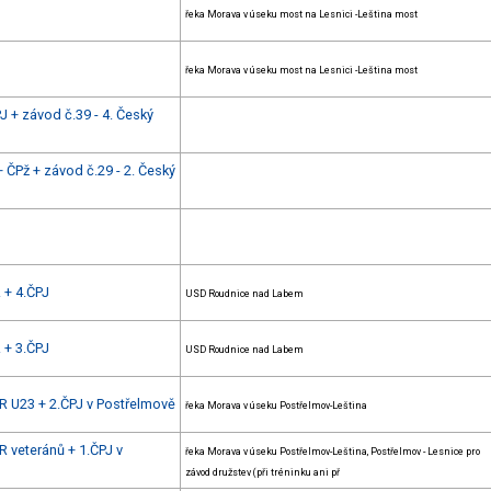
řeka Morava v úseku most na Lesnici -Leština most
řeka Morava v úseku most na Lesnici -Leština most
 + závod č.39 - 4. Český
 ČPž + závod č.29 - 2. Český
. + 4.ČPJ
USD Roudnice nad Labem
. + 3.ČPJ
USD Roudnice nad Labem
R U23 + 2.ČPJ v Postřelmově
řeka Morava v úseku Postřelmov-Leština
R veteránů + 1.ČPJ v
řeka Morava v úseku Postřelmov-Leština, Postřelmov - Lesnice pro
závod družstev (při tréninku ani př