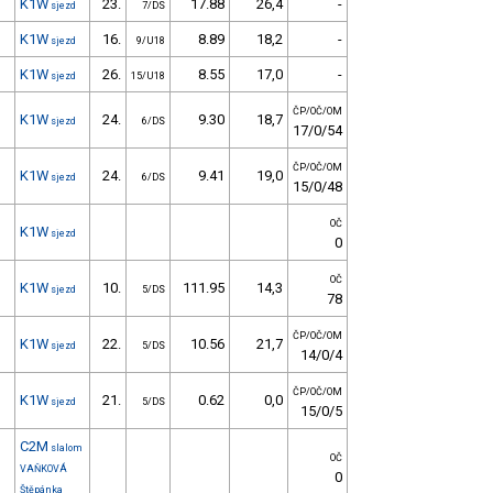
K1W
23.
17.88
26,4
-
sjezd
7/DS
K1W
16.
8.89
18,2
-
sjezd
9/U18
K1W
26.
8.55
17,0
-
sjezd
15/U18
ČP/OČ/OM
K1W
24.
9.30
18,7
sjezd
6/DS
17/0/54
ČP/OČ/OM
K1W
24.
9.41
19,0
sjezd
6/DS
15/0/48
OČ
K1W
sjezd
0
OČ
K1W
10.
111.95
14,3
sjezd
5/DS
78
ČP/OČ/OM
K1W
22.
10.56
21,7
sjezd
5/DS
14/0/4
ČP/OČ/OM
K1W
21.
0.62
0,0
sjezd
5/DS
15/0/5
C2M
slalom
OČ
VAŇKOVÁ
0
Štěpánka