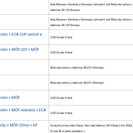
řeka Morava v Hynkově u Olomouce, náhradní trať Mlýnský náhon u
loděnice SK UP Olomouc
řeka Morava v Hynkově u Olomouce, náhradní trať Mlýnský náhon u
loděnice SK UP Olomouc
bném + ECA CUP senioři a
USD České Vrbné
Vrbném + MČR U23 + MČR
USD České Vrbné
Mlýnský náhon u loděnice SKUP v Olomouci.
Mlýnský náhon u loděnice SKUP v Olomouci.
rbném + MČR
USD České Vrbné
rbném + MČR veteránů + ECA
USD České Vrbné
zdu + MČR C2mix + KP
Český Krumlov, řeka Vltava. Start pod loděnicí SK Vltava (ř.km 284,4 
Cíl cca 50 m před soutokem s