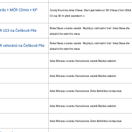
zdu + MČR C2mix + KP
Český Krumlov, řeka Vltava. Start pod loděnicí SK Vltava (ř.km 284,4 
Cíl cca 50 m před soutokem s
Řeka Otava v úseku soutok - Rejštejn, náhradní trať - řeka Otava dle
R U23 na Čeňkově Pile
aktuálního vodního stavu
Řeka Otava v úseku soutok - Rejštejn, náhradní trať - řeka Otava dle
R veteránů na Čeňkově Pile
aktuálního vodního stavu
řeka Morava v úseku Hanušovice soutok-Raškov vodočet
řeka Morava v úseku Hanušovice soutok-Raškov vodočet
řeka Morava v úseku Hanušovice Zetor-Bohdíkov restaurace
řeka Morava v úseku Hanušovice soutok-Raškov vodočet
řeka Morava v úseku Hanušovice Zetor-Bohdíkov restaurace