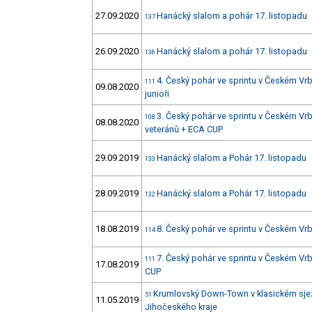
27.09.2020
Hanácký slalom a pohár 17. listopadu
137
26.09.2020
Hanácký slalom a pohár 17. listopadu
136
4. Český pohár ve sprintu v Českém Vr
111
09.08.2020
junioři
3. Český pohár ve sprintu v Českém 
108
08.08.2020
veteránů + ECA CUP
29.09.2019
Hanácký slalom a Pohár 17. listopadu
133
28.09.2019
Hanácký slalom a Pohár 17. listopadu
132
18.08.2019
8. Český pohár ve sprintu v Českém V
114
7. Český pohár ve sprintu v Českém V
111
17.08.2019
CUP
Krumlovský Down-Town v klasickém sje
51
11.05.2019
Jihočeského kraje