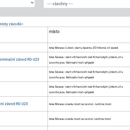
místy závodů
<
místo
řeka Morava v Litovli; start u bazénu ZŠ Vítězná- cíl soutok
řeka Sázava - start v Krhanicích nad Krhanickým jízkem, cíl u
nominační závod RD U23
Lesního jezu. Náhradní trať v případě
řeka Sázava - start v Krhanicích nad Krhanickým jízkem, cíl u
Lesního jezu. Náhradní trať v případě
řeka Sázava - start v Krhanicích nad Krhanickým jízkem, cíl u
Lesního jezu. Náhradní trať v případě
ační závod RD U23
řeka Morava v úseku most na Lesnici - Leština most.
řeka Morava v úseku most na Lesnici -Leština most.