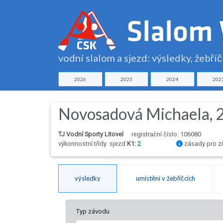
vodní slalom a sjezd: výsledky, žebří
2026
2025
2024
202
Novosadová Michaela, 
TJ Vodní Sporty Litovel
registrační číslo: 106080
výkonnostní třídy
sjezd
K1:
2
zásady pro zi
výsledky
umístění v žebříčcích
Typ závodu