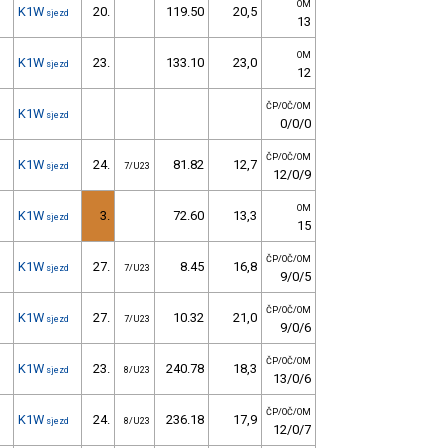
OM
K1W
20.
119.50
20,5
sjezd
13
OM
K1W
23.
133.10
23,0
sjezd
12
ČP/OČ/OM
K1W
sjezd
0/0/0
ČP/OČ/OM
K1W
24.
81.82
12,7
sjezd
7/U23
12/0/9
OM
K1W
3.
72.60
13,3
sjezd
15
ČP/OČ/OM
K1W
27.
8.45
16,8
sjezd
7/U23
9/0/5
ČP/OČ/OM
K1W
27.
10.32
21,0
sjezd
7/U23
9/0/6
ČP/OČ/OM
K1W
23.
240.78
18,3
sjezd
8/U23
13/0/6
ČP/OČ/OM
K1W
24.
236.18
17,9
sjezd
8/U23
12/0/7