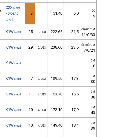
C2X
sjezd
),
OČ
3.
51.40
6,0
NOVOSAD
9
Lukáš
ČP/OČ/OM
K1W
25.
222.65
21,5
sjezd
8/U23
11/0/33
ČP/OČ/OM
K1W
29.
238.60
23,5
sjezd
9/U23
7/0/21
OM
K1W
sjezd
0
OM
K1W
7.
139.50
17,3
sjezd
3/U23
30
OM
K1W
11.
153.70
16,5
sjezd
4/U23
38
OM
K1W
10.
172.10
17,9
sjezd
4/U23
43
OM
K1W
10.
149.40
18,4
sjezd
4/U23
39