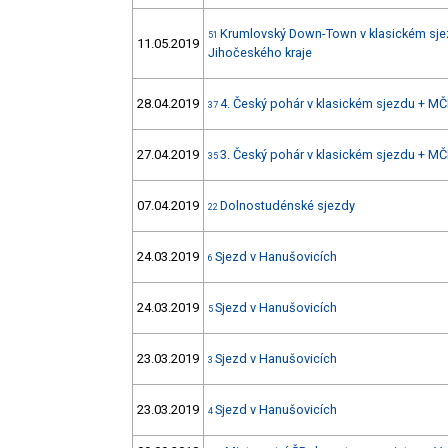
Krumlovský Down-Town v klasickém sje
51
11.05.2019
Jihočeského kraje
28.04.2019
4. Český pohár v klasickém sjezdu + MČ
37
27.04.2019
3. Český pohár v klasickém sjezdu + MČ
35
07.04.2019
Dolnostudénské sjezdy
22
24.03.2019
Sjezd v Hanušovicích
6
24.03.2019
Sjezd v Hanušovicích
5
23.03.2019
Sjezd v Hanušovicích
3
23.03.2019
Sjezd v Hanušovicích
4