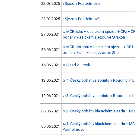
22.03.2025
Sjezd v Postřelmově
4
22.03.2025
Sjezd v Postřelmově
3
MČR žáků v klasickém sjezdu + ČPž + ČPJ
92
27.06.2021
pohár v klasickém sjezdu ve Strakon
MČR dorostu v klasickém sjezdu + ČPJ +
89
26.06.2021
pohár v klasickém sjezdu ve Stra
16.06.2021
Sjezd v Litovli
80
13.06.2021
4. Český pohár ve sprintu v Roudnici n.L
78
12.06.2021
3. Český pohár ve sprintu v Roudnici n.L
77
06.06.2021
2. Český pohár v klasickém sjezdu + MČ
46
1. Český pohár v klasickém sjezdu + MČ
44
05.06.2021
Postřelmově