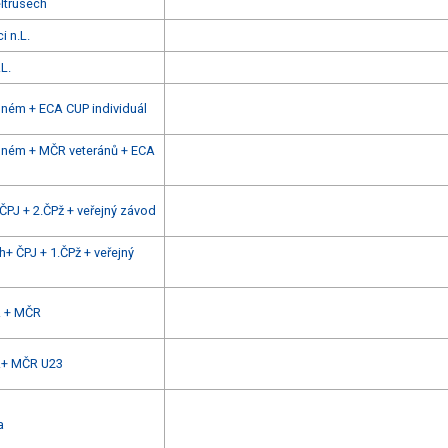
eltrusech
i n.L.
L.
bném + ECA CUP individuál
rbném + MČR veteránů + ECA
ČPJ + 2.ČPž + veřejný závod
+ ČPJ + 1.ČPž + veřejný
L. + MČR
L.+ MČR U23
a