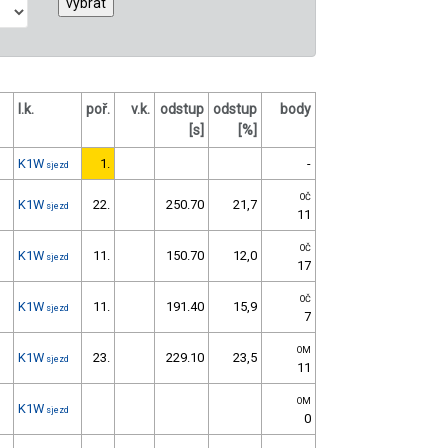
l.k.
poř.
v.k.
odstup
odstup
body
[s]
[%]
K1W
1.
-
sjezd
OČ
K1W
22.
250.70
21,7
sjezd
11
OČ
K1W
11.
150.70
12,0
sjezd
17
OČ
K1W
11.
191.40
15,9
sjezd
7
OM
K1W
23.
229.10
23,5
sjezd
11
OM
K1W
sjezd
0