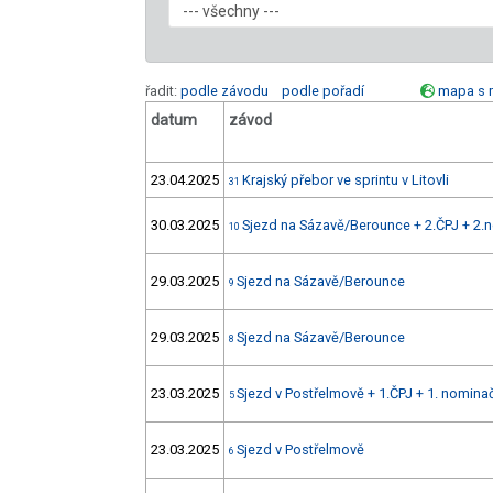
řadit:
podle závodu
podle pořadí
mapa s 
datum
závod
23.04.2025
Krajský přebor ve sprintu v Litovli
31
30.03.2025
Sjezd na Sázavě/Berounce + 2.ČPJ + 2.
10
29.03.2025
Sjezd na Sázavě/Berounce
9
29.03.2025
Sjezd na Sázavě/Berounce
8
23.03.2025
Sjezd v Postřelmově + 1.ČPJ + 1. nomin
5
23.03.2025
Sjezd v Postřelmově
6