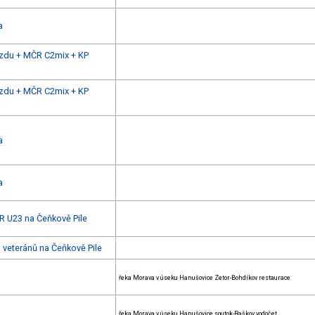
a
zdu + MČR C2mix + KP
zdu + MČR C2mix + KP
a
a
R U23 na Čeňkově Pile
 veteránů na Čeňkově Pile
řeka Morava v úseku Hanušovice Zetor-Bohdíkov restaurace
řeka Morava v úseku Hanušovice soutok-Raškov vodočet