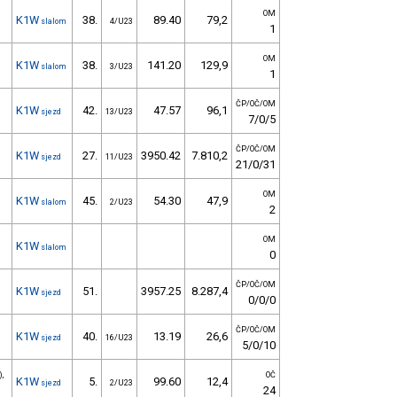
OM
K1W
38.
89.40
79,2
slalom
4/U23
1
OM
K1W
38.
141.20
129,9
slalom
3/U23
1
ČP/OČ/OM
K1W
42.
47.57
96,1
sjezd
13/U23
7/0/5
ČP/OČ/OM
K1W
27.
3950.42
7.810,2
sjezd
11/U23
21/0/31
OM
K1W
45.
54.30
47,9
slalom
2/U23
2
OM
K1W
slalom
0
ČP/OČ/OM
K1W
51.
3957.25
8.287,4
sjezd
0/0/0
ČP/OČ/OM
K1W
40.
13.19
26,6
sjezd
16/U23
5/0/10
),
OČ
K1W
5.
99.60
12,4
sjezd
2/U23
24