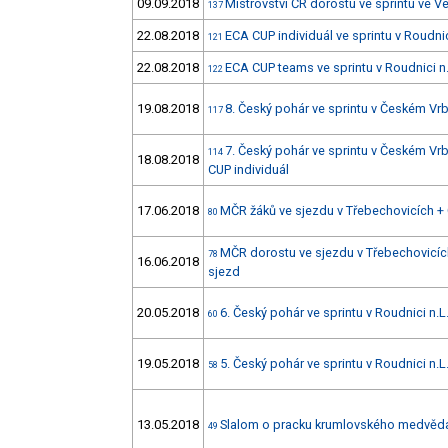
09.09.2018
Mistrovství ČR dorostu ve sprintu ve V
137
22.08.2018
ECA CUP individuál ve sprintu v Roudnic
121
22.08.2018
ECA CUP teams ve sprintu v Roudnici n.
122
19.08.2018
8. Český pohár ve sprintu v Českém Vr
117
7. Český pohár ve sprintu v Českém V
114
18.08.2018
CUP individuál
17.06.2018
MČR žáků ve sjezdu v Třebechovicích + 
80
MČR dorostu ve sjezdu v Třebechovicích
78
16.06.2018
sjezd
20.05.2018
6. Český pohár ve sprintu v Roudnici n.
60
19.05.2018
5. Český pohár ve sprintu v Roudnici n.
58
13.05.2018
Slalom o pracku krumlovského medvěd
49