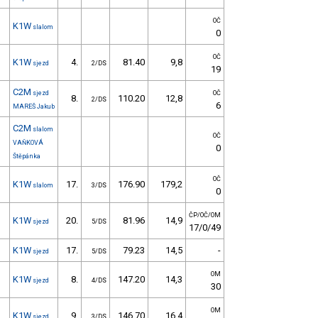
OČ
K1W
slalom
0
OČ
K1W
4.
81.40
9,8
sjezd
2/DS
19
C2M
sjezd
OČ
8.
110.20
12,8
2/DS
6
MAREŠ Jakub
C2M
slalom
OČ
VAŇKOVÁ
0
Štěpánka
OČ
K1W
17.
176.90
179,2
slalom
3/DS
0
ČP/OČ/OM
K1W
20.
81.96
14,9
sjezd
5/DS
17/0/49
K1W
17.
79.23
14,5
-
sjezd
5/DS
OM
K1W
8.
147.20
14,3
sjezd
4/DS
30
OM
K1W
9.
146.70
16,4
sjezd
3/DS