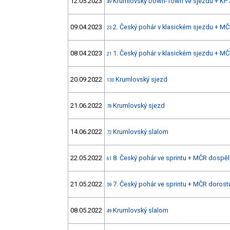
12.05.2023
Krumlovský Down-Town ve sjezdu + KP
49
09.04.2023
2. Český pohár v klasickém sjezdu + MČ
23
08.04.2023
1. Český pohár v klasickém sjezdu + MČ
21
20.09.2022
Krumlovský sjezd
130
21.06.2022
Krumlovský sjezd
78
14.06.2022
Krumlovský slalom
72
22.05.2022
8. Český pohár ve sprintu + MČR dospělý
61
21.05.2022
7. Český pohár ve sprintu + MČR dorostu
59
08.05.2022
Krumlovský slalom
49