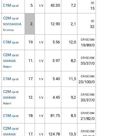
OČ
C1M
5.
43.30
7,2
sjezd
1/V
15
C2M
sjezd
OČ
2.
12.90
2,1
NOVOSADOVÁ
32
Kristina
ČP/OČ/OM
C1M
19.
5.56
12,0
sjezd
1/V
19/89/0
C2M
sjezd
ČP/OČ/OM
11.
3.97
8,2
ŠIMÁNEK
1/V
35/37/0
Robert
ČP/OČ/OM
C1M
17.
5.40
11,5
sjezd
1/V
23/100/0
C2M
sjezd
ČP/OČ/OM
12.
4.45
9,2
ŠIMÁNEK
1/V
33/37/0
Robert
ČP/OČ/OM
C1M
18.
81.75
8,5
sjezd
1/V
21/82/0
C2M
sjezd
ČP/OČ/OM
17.
124.78
13,5
ŠIMÁNEK
1/V