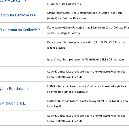
 JČ + MČR C2mix
Cíl cca 50 m před soutokem s
Stejně jako v sobotu - Podle stavu vodočtu v Rejštejně - nad 85cm
R U23 na Čeňkově Pile
(včetně) trať Čeňkova Pila soutok
Podle stavu vodočtu v Rejštejně - nad 85cm (včetně) trať Čeňkova Pila
R veteránů na Čeňkově Pile
soutok - Rejštejn, do 84cm (v
Řeka Vltava. Start nad jezem ve Větřní (ř.km 288,3 ), Cíl 300m pod
jezem s lávkou
Řeka Vltava. Start pod jezem ve Větřní (ř.km 288,1 ), Cíl nad jezem
Český Krumlov, řeka Vltava pod jezem s krytou lávkou Rechle (před
loděnicí SK Vltava) ř.km 284,8
USD Roudnice nad Labem - start při odbočce z hlavního koryta Labe
ch v Roudnici n.L.
do přívodního ramene ke kanálu, cí
USD Roudnice nad Labem - start klasicky při vstupu do kanálu, cíl na
 v Roudnici n.L.
konci kanálu
Český Krumlov, řeka Vltava pod jezem s krytou lávkou Rechle (před
loděnicí SK Vltava) ř.km 284,8