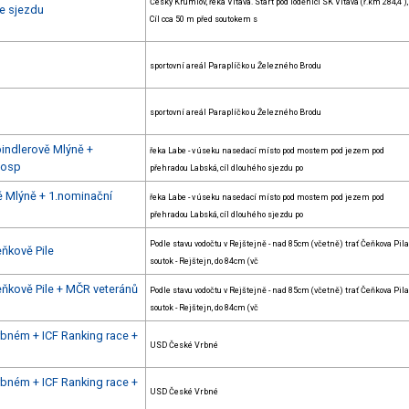
Český Krumlov, řeka Vltava. Start pod loděnicí SK Vltava (ř.km 284,4 ),
e sjezdu
Cíl cca 50 m před soutokem s
sportovní areál Paraplíčko u Železného Brodu
sportovní areál Paraplíčko u Železného Brodu
pindlerově Mlýně +
řeka Labe - v úseku nasedací místo pod mostem pod jezem pod
dosp
přehradou Labská, cíl dlouhého sjezdu po
vě Mlýně + 1.nominační
řeka Labe - v úseku nasedací místo pod mostem pod jezem pod
přehradou Labská, cíl dlouhého sjezdu po
Podle stavu vodočtu v Rejštejně - nad 85cm (včetně) trať Čeňkova Pila
eňkově Pile
soutok - Rejštejn, do 84cm (vč
eňkově Pile + MČR veteránů
Podle stavu vodočtu v Rejštejně - nad 85cm (včetně) trať Čeňkova Pila
soutok - Rejštejn, do 84cm (vč
rbném + ICF Ranking race +
USD České Vrbné
rbném + ICF Ranking race +
USD České Vrbné