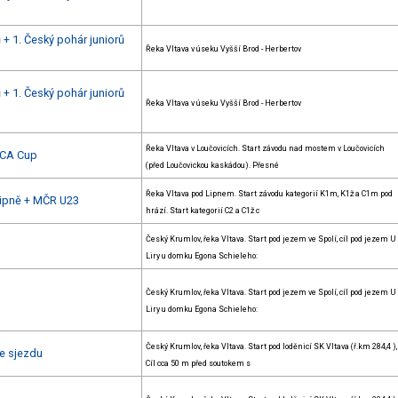
 + 1. Český pohár juniorů
Řeka Vltava v úseku Vyšší Brod - Herbertov
 + 1. Český pohár juniorů
Řeka Vltava v úseku Vyšší Brod - Herbertov
Řeka Vltava v Loučovicích. Start závodu nad mostem v Loučovicích
 ECA Cup
(před Loučovickou kaskádou). Přesné
Řeka Vltava pod Lipnem. Start závodu kategorií K1m, K1ž a C1m pod
Lipně + MČR U23
hrází. Start kategorií C2 a C1ž c
Český Krumlov, řeka Vltava. Start pod jezem ve Spolí, cíl pod jezem U
Liry u domku Egona Schieleho:
Český Krumlov, řeka Vltava. Start pod jezem ve Spolí, cíl pod jezem U
Liry u domku Egona Schieleho:
Český Krumlov, řeka Vltava. Start pod loděnicí SK Vltava (ř.km 284,4 ),
e sjezdu
Cíl cca 50 m před soutokem s