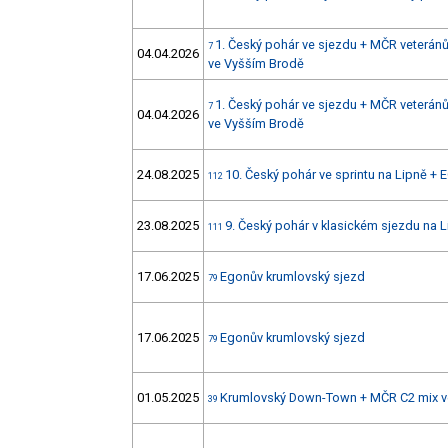
1. Český pohár ve sjezdu + MČR veteránů
7
04.04.2026
ve Vyšším Brodě
1. Český pohár ve sjezdu + MČR veteránů
7
04.04.2026
ve Vyšším Brodě
24.08.2025
10. Český pohár ve sprintu na Lipně +
112
23.08.2025
9. Český pohár v klasickém sjezdu na 
111
17.06.2025
Egonův krumlovský sjezd
79
17.06.2025
Egonův krumlovský sjezd
79
01.05.2025
Krumlovský Down-Town + MČR C2 mix v
39