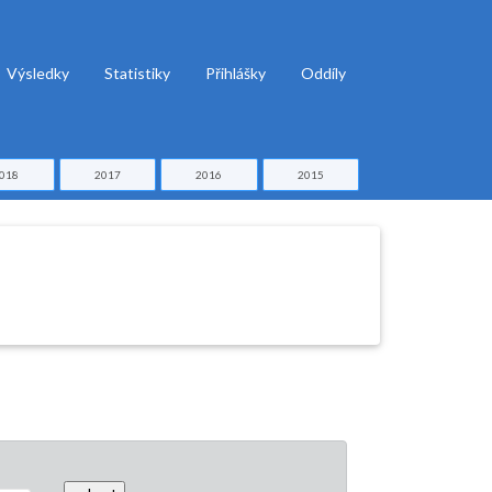
Výsledky
Statistiky
Přihlášky
Oddíly
018
2017
2016
2015