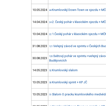
10.05.2024
Krumlovský Down-Town ve sjezdu + MČ
44
14.04.2024
2. Český pohár v klasickém sjezdu + MČ
24
13.04.2024
1.Český pohár v klasickém sjezdu + MČ
22
31.08.2023
Veřejný závod ve sprintu v Českých Bu
121
Světový pohár ve sprintu +veřejný závo
120
30.08.2023
Budějovicích
14.05.2023
Krumlovský slalom
52
13.05.2023
Krumlovský sprint + KP JČ
50
13.05.2023
Slalom O pracku krumlovského medvěd
51