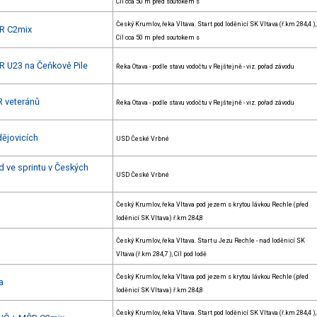
Cíl cca 50 m před soutokem s
Český Krumlov, řeka Vltava. Start pod loděnicí SK Vltava (ř.km 284,4 ),
R C2mix
Cíl cca 50 m před soutokem s
R U23 na Čeňkově Pile
Řeka Otava - podle stavu vodočtu v Rejštejně - viz. pořad závodu
R veteránů
Řeka Otava - podle stavu vodočtu v Rejštejně - viz. pořad závodu
dějovicích
USD České Vrbné
d ve sprintu v Českých
USD České Vrbné
Český Krumlov, řeka Vltava pod jezem s krytou lávkou Rechle (před
loděnicí SK Vltava) ř.km 284,8
Český Krumlov, řeka Vltava. Start u Jezu Rechle - nad loděnicí SK
Vltava (ř.km 284,7 ), Cíl pod lodě
Český Krumlov, řeka Vltava pod jezem s krytou lávkou Rechle (před
a
loděnicí SK Vltava) ř.km 284,8
Český Krumlov, řeka Vltava. Start pod loděnicí SK Vltava (ř.km 284,4 ),