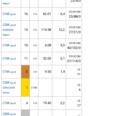
23/9/0
Robert
ČP/OČ/OM
C1M
16.
62.01
6,4
sjezd
1/V
25/88/0
C2M
sjezd
ČP/OČ/OM
15.
114.58
12,2
ŠIMÁNEK
1/V
27/21/0
Robert
ČP/OČ/OM
C1M
10.
6.08
9,3
sjezd
1/V
40/132/0
ČP/OČ/OM
C1M
11.
52.03
6,1
sjezd
1/V
37/114/0
OČ
C1M
3.
9.50
1,4
sjezd
1/V
11
C2M
sjezd
OČ
1.
ŠVADLENA
1/VM
6
Václav
OČ
C1M
4.
19.40
2,2
sjezd
1/V
17
C2M
sjezd