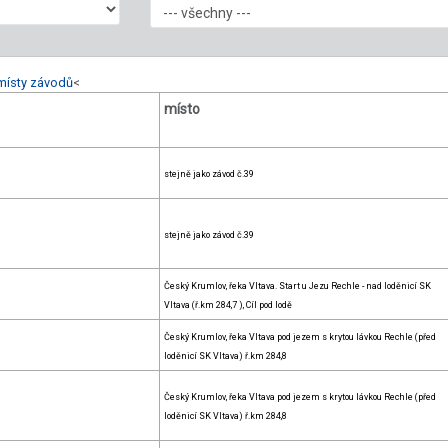
místy závodů
<
místo
stejně jako závod č.39
stejně jako závod č.39
Český Krumlov, řeka Vltava. Start u Jezu Rechle - nad loděnicí SK
Vltava (ř.km 284,7 ), Cíl pod lodě
Český Krumlov, řeka Vltava pod jezem s krytou lávkou Rechle (před
loděnicí SK Vltava) ř.km 284,8
Český Krumlov, řeka Vltava pod jezem s krytou lávkou Rechle (před
loděnicí SK Vltava) ř.km 284,8