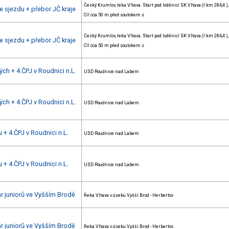
Český Krumlov, řeka Vltava. Start pod loděnicí SK Vltava (ř.km 284,4 ),
 sjezdu + přebor JČ kraje
Cíl cca 50 m před soutokem s
Český Krumlov, řeka Vltava. Start pod loděnicí SK Vltava (ř.km 284,4 ),
 sjezdu + přebor JČ kraje
Cíl cca 50 m před soutokem s
ch + 4.ČPJ v Roudnici n.L.
USD Roudnice nad Labem
ch + 4.ČPJ v Roudnici n.L.
USD Roudnice nad Labem
 + 4.ČPJ v Roudnici n.L.
USD Roudnice nad Labem
 + 4.ČPJ v Roudnici n.L.
USD Roudnice nad Labem
ár juniorů ve Vyšším Brodě
Řeka Vltava v úseku Vyšší Brod - Herbertov
ár juniorů ve Vyšším Brodě
Řeka Vltava v úseku Vyšší Brod - Herbertov