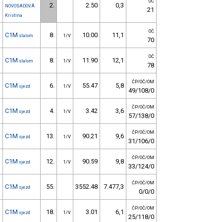
OČ
2.
2.50
0,3
NOVOSADOVÁ
21
Kristina
OČ
C1M
8.
10.00
11,1
slalom
1/V
70
OČ
C1M
8.
11.90
12,1
slalom
1/V
78
ČP/OČ/OM
C1M
6.
55.47
5,8
sjezd
1/V
49/108/0
ČP/OČ/OM
C1M
4.
3.42
3,6
sjezd
1/V
57/138/0
ČP/OČ/OM
C1M
13.
90.21
9,6
sjezd
1/V
31/106/0
ČP/OČ/OM
C1M
12.
90.59
9,8
sjezd
1/V
33/124/0
ČP/OČ/OM
C1M
55.
3552.48
7.477,3
sjezd
0/0/0
ČP/OČ/OM
C1M
18.
3.01
6,1
sjezd
1/V
25/118/0