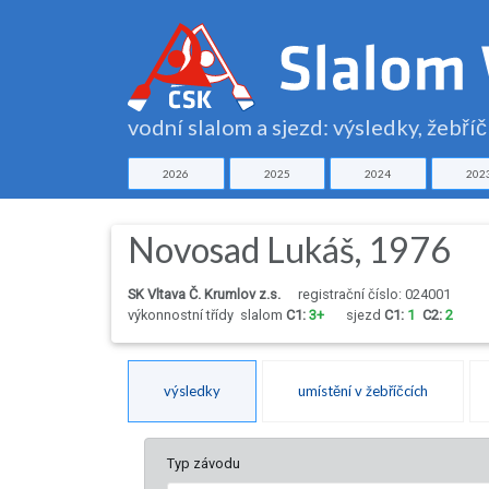
vodní slalom a sjezd: výsledky, žebří
2026
2025
2024
202
Novosad Lukáš, 1976
SK Vltava Č. Krumlov z.s.
registrační číslo: 024001
výkonnostní třídy
slalom
C1:
3+
sjezd
C1:
1
C2:
2
výsledky
umístění v žebříčcích
Typ závodu