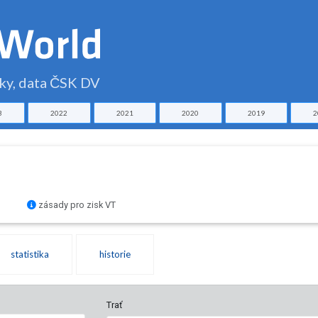
čky, data ČSK DV
3
2022
2021
2020
2019
2
zásady pro zisk VT
statistika
historie
Trať