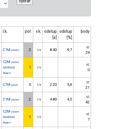
l.k.
poř.
v.k.
odstup
odstup
body
[s]
[%]
OČ
C1M
2.
8.40
9,7
slalom
1/V
29
C2M
slalom
OČ
1.
ŠIMÁNEK
1/V
0
Robert
OČ
C1M
5.
2.20
5,6
sjezd
1/V
21
OČ
C1M
2.
4.80
4,5
slalom
1/V
42
C2M
slalom
OČ
1.
ŠIMÁNEK
1/V
7
Robert