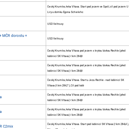
Český Krumlov, řeka Vltava. Start pod jezem ve Spolí, cíl pod jezem U
Liry u domku Egona Schieleho:
USD Veltrusy
h + MČR dorostu +
USD Veltrusy
Český Krumlov, řeka Vltava pod jezem s krytou lávkou Rechle (před
loděnicí SK Vltava) ř.km 284,8
Český Krumlov, řeka Vltava pod jezem s krytou lávkou Rechle (před
loděnicí SK Vltava) ř.km 284,8
Český Krumlov, řeka Vltava. Start u Jezu Rechle - nad loděnicí SK
Vltava (ř.km 284,7 ), Cíl pod lodě
Český Krumlov, řeka Vltava pod jezem s krytou lávkou Rechle (před
a
loděnicí SK Vltava) ř.km 284,8
Český Krumlov, řeka Vltava pod jezem s krytou lávkou Rechle (před
a
loděnicí SK Vltava) ř.km 284,8
Český Krumlov, řeka Vltava. Start pod loděnicí SK Vltava (ř.km 284,4 ),
R C2mix