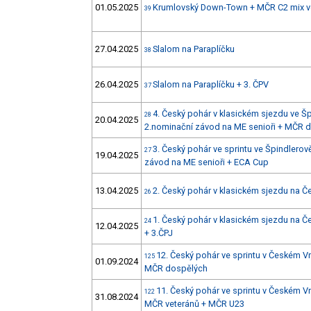
01.05.2025
Krumlovský Down-Town + MČR C2 mix v
39
27.04.2025
Slalom na Paraplíčku
38
26.04.2025
Slalom na Paraplíčku + 3. ČPV
37
4. Český pohár v klasickém sjezdu ve Š
28
20.04.2025
2.nominační závod na ME senioři + MČR 
3. Český pohár ve sprintu ve Špindlero
27
19.04.2025
závod na ME senioři + ECA Cup
13.04.2025
2. Český pohár v klasickém sjezdu na Č
26
1. Český pohár v klasickém sjezdu na Č
24
12.04.2025
+ 3.ČPJ
12. Český pohár ve sprintu v Českém V
125
01.09.2024
MČR dospělých
11. Český pohár ve sprintu v Českém V
122
31.08.2024
MČR veteránů + MČR U23