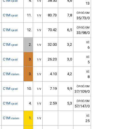
C1M
4.
38.50
4,6
sjezd
1/V
13
ČP/OČ/OM
C1M
11.
83.73
7,8
sjezd
1/V
35/73/0
ČP/OČ/OM
C1M
12.
70.42
6,5
sjezd
1/V
33/98/0
OČ
C1M
2.
32.00
3,2
sjezd
1/V
6
OČ
C1M
3.
26.20
3,0
sjezd
1/V
5
OČ
C1M
3.
4.10
4,2
slalom
1/V
8
ČP/OČ/OM
C1M
10.
7.19
9,9
sjezd
1/V
37/109/0
ČP/OČ/OM
C1M
4.
2.59
5,3
sjezd
1/V
57/147/0
OČ
C1M
1.
slalom
1/V
25