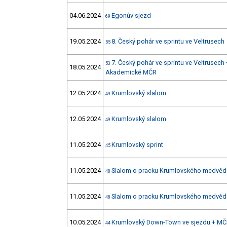
04.06.2024
Egonův sjezd
69
19.05.2024
8. Český pohár ve sprintu ve Veltrusech
55
7. Český pohár ve sprintu ve Veltrusec
53
18.05.2024
Akademické MČR
12.05.2024
Krumlovský slalom
49
12.05.2024
Krumlovský slalom
49
11.05.2024
Krumlovský sprint
45
11.05.2024
Slalom o pracku Krumlovského medvěd
48
11.05.2024
Slalom o pracku Krumlovského medvěd
48
10.05.2024
Krumlovský Down-Town ve sjezdu + MČ
44