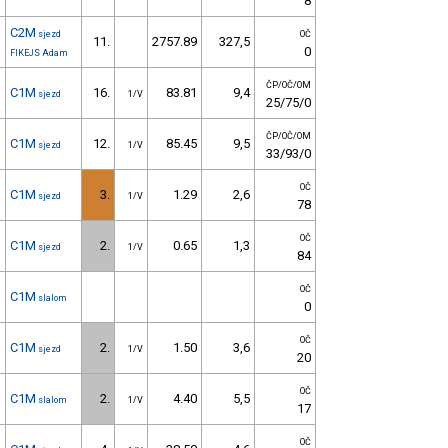
8
C2M
sjezd
OČ
11.
2757.89
327,5
0
FIKEJS Adam
ČP/OČ/OM
C1M
16.
83.81
9,4
sjezd
1/V
25/75/0
ČP/OČ/OM
C1M
12.
85.45
9,5
sjezd
1/V
33/93/0
OČ
C1M
3.
1.29
2,6
sjezd
1/V
78
OČ
C1M
2.
0.65
1,3
sjezd
1/V
84
OČ
C1M
slalom
0
OČ
C1M
2.
1.50
3,6
sjezd
1/V
20
OČ
C1M
2.
4.40
5,5
slalom
1/V
17
OČ