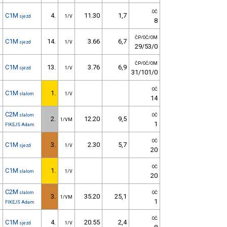
OČ
C1M
4.
11.30
1,7
sjezd
1/V
8
ČP/OČ/OM
C1M
14.
3.66
6,7
sjezd
1/V
29/53/0
ČP/OČ/OM
C1M
13.
3.76
6,9
sjezd
1/V
31/101/0
OČ
C1M
1.
slalom
1/V
14
C2M
slalom
OČ
2.
12.20
9,5
1/VM
1
FIKEJS Adam
OČ
C1M
3.
2.30
5,7
sjezd
1/V
20
OČ
C1M
1.
slalom
1/V
20
C2M
slalom
OČ
3.
35.20
25,1
1/VM
1
FIKEJS Adam
OČ
C1M
4.
20.55
2,4
sjezd
1/V