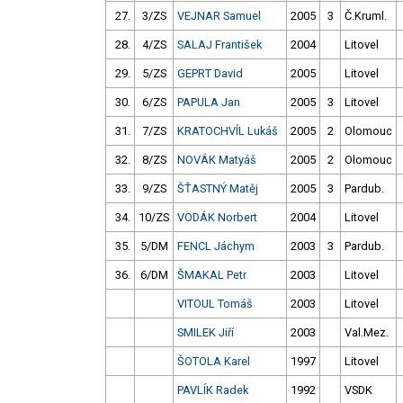
27.
3/ZS
VEJNAR Samuel
2005
3
Č.Kruml.
28.
4/ZS
SALAJ František
2004
Litovel
29.
5/ZS
GEPRT David
2005
Litovel
30.
6/ZS
PAPULA Jan
2005
3
Litovel
31.
7/ZS
KRATOCHVÍL Lukáš
2005
2
Olomouc
32.
8/ZS
NOVÁK Matyáš
2005
2
Olomouc
33.
9/ZS
ŠŤASTNÝ Matěj
2005
3
Pardub.
34.
10/ZS
VODÁK Norbert
2004
Litovel
35.
5/DM
FENCL Jáchym
2003
3
Pardub.
36.
6/DM
ŠMAKAL Petr
2003
Litovel
VITOUL Tomáš
2003
Litovel
SMILEK Jiří
2003
Val.Mez.
ŠOTOLA Karel
1997
Litovel
PAVLÍK Radek
1992
VSDK