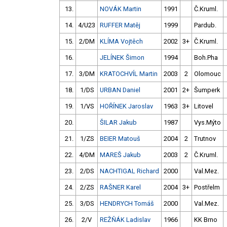
13.
NOVÁK Martin
1991
Č.Kruml.
14.
4/U23
RUFFER Matěj
1999
Pardub.
15.
2/DM
KLÍMA Vojtěch
2002
3+
Č.Kruml.
16.
JELÍNEK Šimon
1994
Boh.Pha
17.
3/DM
KRATOCHVÍL Martin
2003
2
Olomouc
18.
1/DS
URBAN Daniel
2001
2+
Šumperk
19.
1/VS
HOŘÍNEK Jaroslav
1963
3+
Litovel
20.
ŠILAR Jakub
1987
Vys.Mýto
21.
1/ZS
BEIER Matouš
2004
2
Trutnov
22.
4/DM
MAREŠ Jakub
2003
2
Č.Kruml.
23.
2/DS
NACHTIGAL Richard
2000
Val.Mez.
24.
2/ZS
RAŠNER Karel
2004
3+
Postřelm
25.
3/DS
HENDRYCH Tomáš
2000
Val.Mez.
26.
2/V
REŽŇÁK Ladislav
1966
KK Brno