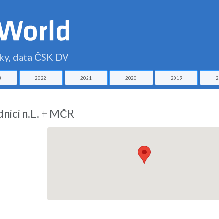
čky, data ČSK DV
3
2022
2021
2020
2019
2
dnici n.L. + MČR