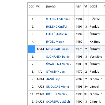
por.
vk
jméno
nar.
vt
oddíl
1.
SLANINA Vladimír
1994
L.Žatec
2.
ROLENC Ondřej
1991
3
Pardub.
3.
HALEŠ Antonín
1992
Č.Kruml.
4.
RYGEL Marek
1989
KK Brno
5.
1/VM
NOVOSAD Lukáš
1976
2
Č.Kruml.
6.
SUCHÁNEK Daniel
1993
3
Vys.Mýto
7.
ŠVADLENA Václav
1985
3
Č.Kruml.
8.
1/V
ŠŤASTNÝ Jan
1970
2
Pardub.
9.
1/DM
JANŮ Filip
2002
2
Olomouc
10.
1/U23
ŠMOLDAS Michal
1998
3+
Litovel
11.
2/U23
KRISTEK Václav
1996
3+
Olomouc
12.
3/U23
SKOŘEPA Vojtěch
1999
3
Č.Kruml.