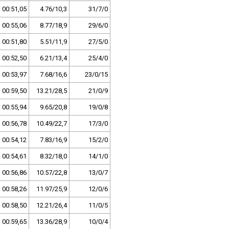
00:51,05
4.76/10,3
31/7/0
00:55,06
8.77/18,9
29/6/0
00:51,80
5.51/11,9
27/5/0
00:52,50
6.21/13,4
25/4/0
00:53,97
7.68/16,6
23/0/15
00:59,50
13.21/28,5
21/0/9
00:55,94
9.65/20,8
19/0/8
00:56,78
10.49/22,7
17/3/0
00:54,12
7.83/16,9
15/2/0
00:54,61
8.32/18,0
14/1/0
00:56,86
10.57/22,8
13/0/7
00:58,26
11.97/25,9
12/0/6
00:58,50
12.21/26,4
11/0/5
00:59,65
13.36/28,9
10/0/4