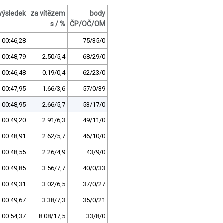
výsledek
za vítězem
body
s / %
ČP/OČ/OM
00:46,28
75/35/0
00:48,79
2.50/5,4
68/29/0
00:46,48
0.19/0,4
62/23/0
00:47,95
1.66/3,6
57/0/39
00:48,95
2.66/5,7
53/17/0
00:49,20
2.91/6,3
49/11/0
00:48,91
2.62/5,7
46/10/0
00:48,55
2.26/4,9
43/9/0
00:49,85
3.56/7,7
40/0/33
00:49,31
3.02/6,5
37/0/27
00:49,67
3.38/7,3
35/0/21
00:54,37
8.08/17,5
33/8/0