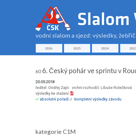
vodní slalom a sjezd: výsledky, žebří
2026
2025
2024
202
6. Český pohár ve sprintu v Rou
60
20.05.2018
ředitel: Ondřej Zajíc vrchní rozhodčí: Libuše Rolečková
výsledky ke stažení:
absolutní pořadí
J
kompletní výsledky závodu
kategorie C1M