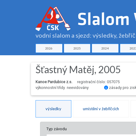
vodní slalom a sjezd: výsledky, žebří
2026
2025
2024
202
Šťastný Matěj, 2005
Kanoe Pardubice z.s.
registrační číslo: 057075
výkonnostní třídy neevidovány
zásady pro zis
výsledky
umístění v žebříčcích
Typ závodu