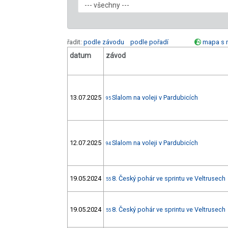
řadit:
podle závodu
podle pořadí
mapa s 
datum
závod
13.07.2025
Slalom na voleji v Pardubicích
95
12.07.2025
Slalom na voleji v Pardubicích
94
19.05.2024
8. Český pohár ve sprintu ve Veltrusech
55
19.05.2024
8. Český pohár ve sprintu ve Veltrusech
55