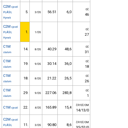
C2M
sjezd
OČ
5.
56.51
6,0
PLÁŠIL
3/DS
46
Hynek
C2M
sjezd
OČ
1.
PLÁŠIL
1/DS
27
Hynek
C1M
OČ
14.
40.29
48,6
8/DS
31
slalom
C1M
OČ
19.
30.14
36,0
9/DS
18
slalom
C1M
OČ
18.
21.22
26,5
8/DS
26
slalom
C1M
OČ
29.
227.06
283,8
9/DS
1
slalom
ČP/OČ/OM
C1M
22.
165.89
15,4
sjezd
4/DS
14/13/0
C2M
sjezd
ČP/OČ/OM
11.
90.80
8,6
PLÁŠIL
3/DS
35/52/0