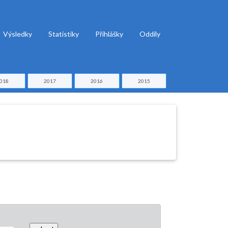
Výsledky
Statistiky
Přihlášky
Oddíly
018
2017
2016
2015