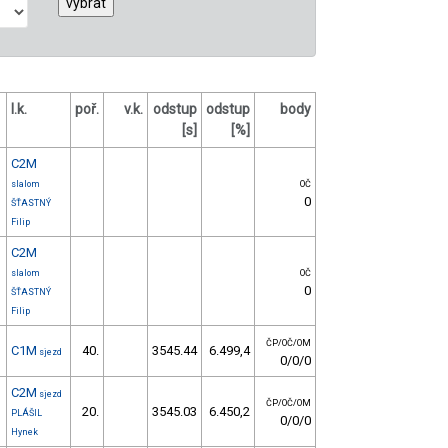
l.k.
poř.
v.k.
odstup
odstup
body
[s]
[%]
C2M
slalom
OČ
0
ŠŤASTNÝ
Filip
C2M
slalom
OČ
0
ŠŤASTNÝ
Filip
ČP/OČ/OM
C1M
40.
3545.44
6.499,4
sjezd
0/0/0
C2M
sjezd
ČP/OČ/OM
20.
3545.03
6.450,2
PLÁŠIL
0/0/0
Hynek