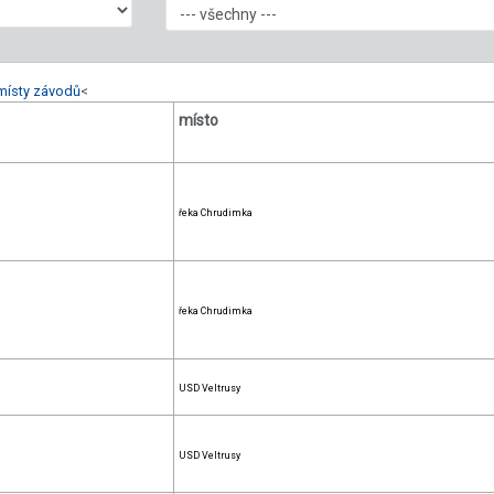
místy závodů
<
místo
řeka Chrudimka
řeka Chrudimka
USD Veltrusy
USD Veltrusy