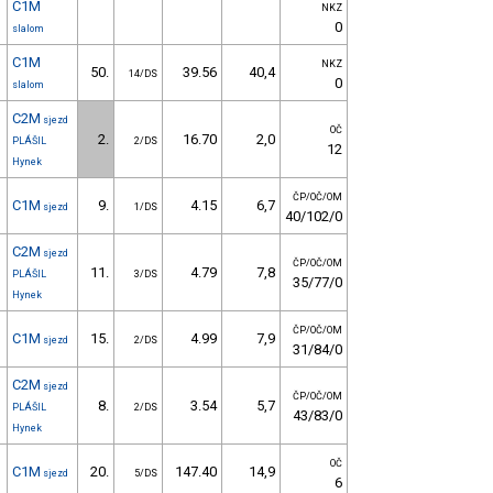
C1M
NKZ
0
slalom
C1M
NKZ
50.
39.56
40,4
14/DS
0
slalom
C2M
sjezd
OČ
2.
16.70
2,0
PLÁŠIL
2/DS
12
Hynek
ČP/OČ/OM
C1M
9.
4.15
6,7
sjezd
1/DS
40/102/0
C2M
sjezd
ČP/OČ/OM
11.
4.79
7,8
PLÁŠIL
3/DS
35/77/0
Hynek
ČP/OČ/OM
C1M
15.
4.99
7,9
sjezd
2/DS
31/84/0
C2M
sjezd
ČP/OČ/OM
8.
3.54
5,7
PLÁŠIL
2/DS
43/83/0
Hynek
OČ
C1M
20.
147.40
14,9
sjezd
5/DS
6