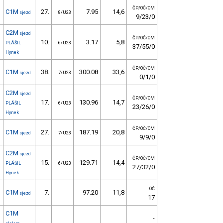
ČP/OČ/OM
C1M
27.
7.95
14,6
sjezd
8/U23
9/23/0
C2M
sjezd
ČP/OČ/OM
10.
3.17
5,8
PLÁŠIL
6/U23
37/55/0
Hynek
ČP/OČ/OM
C1M
38.
300.08
33,6
sjezd
7/U23
0/1/0
C2M
sjezd
ČP/OČ/OM
17.
130.96
14,7
PLÁŠIL
6/U23
23/26/0
Hynek
ČP/OČ/OM
C1M
27.
187.19
20,8
sjezd
7/U23
9/9/0
C2M
sjezd
ČP/OČ/OM
15.
129.71
14,4
PLÁŠIL
6/U23
27/32/0
Hynek
OČ
C1M
7.
97.20
11,8
sjezd
17
C1M
-