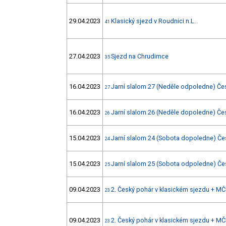
29.04.2023
Klasický sjezd v Roudnici n.L.
41
27.04.2023
Sjezd na Chrudimce
35
16.04.2023
Jarní slalom 27 (Neděle odpoledne) Če
27
16.04.2023
Jarní slalom 26 (Neděle dopoledne) Če
26
15.04.2023
Jarní slalom 24 (Sobota dopoledne) Če
24
15.04.2023
Jarní slalom 25 (Sobota odpoledne) Če
25
09.04.2023
2. Český pohár v klasickém sjezdu + MČ
23
09.04.2023
2. Český pohár v klasickém sjezdu + MČ
23