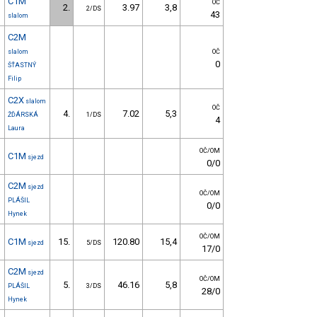
C1M
OČ
2.
3.97
3,8
2/DS
43
slalom
C2M
slalom
OČ
0
ŠŤASTNÝ
Filip
C2X
slalom
OČ
4.
7.02
5,3
ŽĎÁRSKÁ
1/DS
4
Laura
OČ/OM
C1M
sjezd
0/0
C2M
sjezd
OČ/OM
PLÁŠIL
0/0
Hynek
OČ/OM
C1M
15.
120.80
15,4
sjezd
5/DS
17/0
C2M
sjezd
OČ/OM
5.
46.16
5,8
PLÁŠIL
3/DS
28/0
Hynek