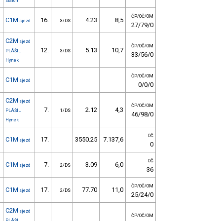
slalom
ČP/OČ/OM
C1M
16.
4.23
8,5
sjezd
3/DS
27/79/0
C2M
sjezd
ČP/OČ/OM
12.
5.13
10,7
PLÁŠIL
3/DS
33/56/0
Hynek
ČP/OČ/OM
C1M
sjezd
0/0/0
C2M
sjezd
ČP/OČ/OM
7.
2.12
4,3
PLÁŠIL
1/DS
46/98/0
Hynek
OČ
C1M
17.
3550.25
7.137,6
sjezd
0
OČ
C1M
7.
3.09
6,0
sjezd
2/DS
36
ČP/OČ/OM
C1M
17.
77.70
11,0
sjezd
2/DS
25/24/0
C2M
sjezd
ČP/OČ/OM
PLÁŠIL