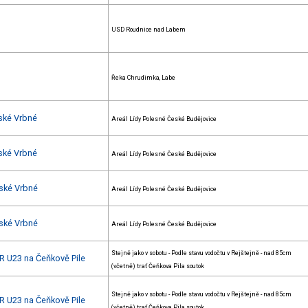
USD Roudnice nad Labem
Řeka Chrudimka, Labe
ské Vrbné
Areál Lídy Polesné České Budějovice
ské Vrbné
Areál Lídy Polesné České Budějovice
ské Vrbné
Areál Lídy Polesné České Budějovice
ské Vrbné
Areál Lídy Polesné České Budějovice
Stejně jako v sobotu - Podle stavu vodočtu v Rejštejně - nad 85cm
R U23 na Čeňkově Pile
(včetně) trať Čeňkova Pila soutok
Stejně jako v sobotu - Podle stavu vodočtu v Rejštejně - nad 85cm
R U23 na Čeňkově Pile
(včetně) trať Čeňkova Pila soutok