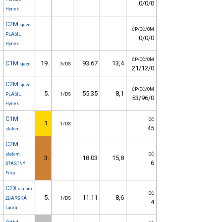
0/0/0
Hynek
C2M
sjezd
ČP/OČ/OM
PLÁŠIL
0/0/0
Hynek
ČP/OČ/OM
C1M
19.
93.67
13,4
sjezd
3/DS
21/12/0
C2M
sjezd
ČP/OČ/OM
5.
55.35
8,1
PLÁŠIL
1/DS
53/96/0
Hynek
C1M
OČ
1.
1/DS
45
slalom
C2M
slalom
OČ
3.
18.03
15,8
6
ŠŤASTNÝ
Filip
C2X
slalom
OČ
5.
11.11
8,6
ŽĎÁRSKÁ
1/DS
4
Laura