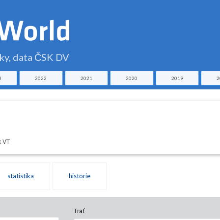
čky, data ČSK DV
3
2022
2021
2020
2019
2
k VT
statistika
historie
Trať