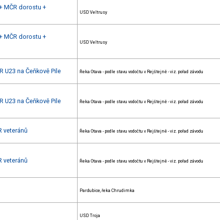
h + MČR dorostu +
USD Veltrusy
h + MČR dorostu +
USD Veltrusy
R U23 na Čeňkově Pile
Řeka Otava - podle stavu vodočtu v Rejštejně - viz. pořad závodu
R U23 na Čeňkově Pile
Řeka Otava - podle stavu vodočtu v Rejštejně - viz. pořad závodu
R veteránů
Řeka Otava - podle stavu vodočtu v Rejštejně - viz. pořad závodu
R veteránů
Řeka Otava - podle stavu vodočtu v Rejštejně - viz. pořad závodu
Pardubice, řeka Chrudimka
USD Troja