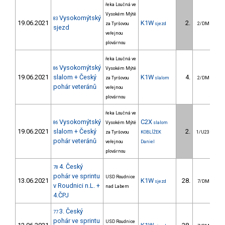
řeka Loučná ve
Vysokém Mýtě
Vysokomýtský
83
19.06.2021
K1W
2.
5
za Tyršovou
sjezd
2/DM
sjezd
veřejnou
plovárnou
řeka Loučná ve
Vysokomýtský
86
Vysokém Mýtě
19.06.2021
slalom + Český
K1W
4.
za Tyršovou
slalom
2/DM
pohár veteránů
veřejnou
plovárnou
řeka Loučná ve
Vysokomýtský
C2X
86
Vysokém Mýtě
slalom
19.06.2021
slalom + Český
2.
za Tyršovou
KOBLÍŽEK
1/U23
pohár veteránů
veřejnou
Daniel
plovárnou
4. Český
78
pohár ve sprintu
USD Roudnice
13.06.2021
K1W
28.
sjezd
7/DM
v Roudnici n.L. +
nad Labem
4.ČPJ
3. Český
77
pohár ve sprintu
USD Roudnice