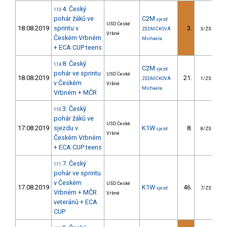
4. Český
113
pohár žáků ve
C2M
sjezd
USD České
18.08.2019
sprintu v
3.
ZEDNÍČKOVÁ
3/ZS
Vrbné
Českém Vrbném
Michaela
+ ECA CUP teens
8. Český
114
C2M
sjezd
pohár ve sprintu
USD České
18.08.2019
21.
2
ZEDNÍČKOVÁ
1/ZS
v Českém
Vrbné
Michaela
Vrbném + MČR
3. Český
110
pohár žáků ve
USD České
17.08.2019
sjezdu v
K1W
8.
4
sjezd
8/ZS
Vrbné
Českém Vrbném
+ ECA CUP teens
7. Český
111
pohár ve sprintu
v Českém
USD České
17.08.2019
K1W
46.
4
sjezd
7/ZS
Vrbném + MČR
Vrbné
veteránů + ECA
CUP