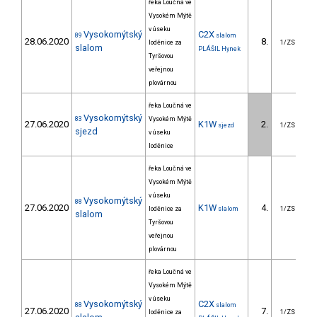
řeka Loučná ve
Vysokém Mýtě
v úseku
Vysokomýtský
C2X
89
slalom
28.06.2020
8.
1
loděnice za
1/ZS
slalom
PLÁŠIL Hynek
Tyršovou
veřejnou
plovárnou
řeka Loučná ve
Vysokomýtský
83
Vysokém Mýtě
27.06.2020
K1W
2.
1
sjezd
1/ZS
sjezd
v úseku
loděnice
řeka Loučná ve
Vysokém Mýtě
v úseku
Vysokomýtský
88
27.06.2020
K1W
4.
loděnice za
slalom
1/ZS
slalom
Tyršovou
veřejnou
plovárnou
řeka Loučná ve
Vysokém Mýtě
v úseku
Vysokomýtský
C2X
88
slalom
27.06.2020
7.
1
loděnice za
1/ZS