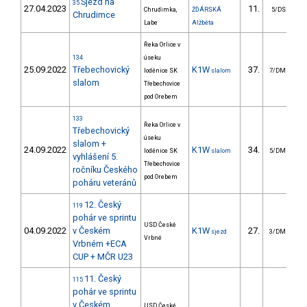
Sjezd na
35
27.04.2023
11.
58
Chrudimka,
ŽĎÁRSKÁ
5/DS
Chrudimce
Labe
Alžběta
Řeka Orlice v
134
úseku
25.09.2022
Třebechovický
K1W
37.
4
loděnice SK
slalom
7/DM
slalom
Třebechovice
pod Orebem
133
Řeka Orlice v
Třebechovický
úseku
slalom +
24.09.2022
K1W
34.
3
loděnice SK
slalom
5/DM
vyhlášení 5.
Třebechovice
ročníku Českého
pod Orebem
poháru veteránů
12. Český
119
pohár ve sprintu
USD České
04.09.2022
v Českém
K1W
27.
1
sjezd
3/DM
Vrbné
Vrbném +ECA
CUP + MČR U23
11. Český
115
pohár ve sprintu
v Českém
USD České