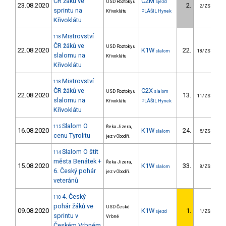
ČR žáků ve
C2M
USD Roztoky u
sjezd
23.08.2020
2.
2/ZS
sprintu na
Křivoklátu
PLÁŠIL Hynek
Křivoklátu
Mistrovství
118
ČR žáků ve
USD Roztoky u
22.08.2020
K1W
22.
3
slalom
18/ZS
slalomu na
Křivoklátu
Křivoklátu
Mistrovství
118
ČR žáků ve
C2X
USD Roztoky u
slalom
22.08.2020
13.
19
11/ZS
slalomu na
Křivoklátu
PLÁŠIL Hynek
Křivoklátu
Slalom O
115
Řeka Jizera,
16.08.2020
K1W
24.
1
slalom
5/ZS
cenu Tyrolitu
jez v Obodři.
Slalom O štít
114
města Benátek +
Řeka Jizera,
15.08.2020
K1W
33.
2
slalom
8/ZS
6. Český pohár
jez v Obodři.
veteránů
4. Český
110
pohár žáků ve
USD České
09.08.2020
K1W
1.
sjezd
1/ZS
sprintu v
Vrbné
Českém Vrbném