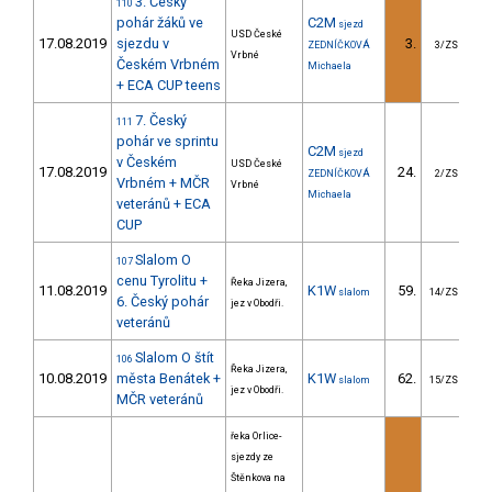
3. Český
110
pohár žáků ve
C2M
sjezd
USD České
17.08.2019
sjezdu v
3.
2
ZEDNÍČKOVÁ
3/ZS
Vrbné
Českém Vrbném
Michaela
+ ECA CUP teens
7. Český
111
pohár ve sprintu
C2M
sjezd
v Českém
USD České
17.08.2019
24.
2
ZEDNÍČKOVÁ
2/ZS
Vrbném + MČR
Vrbné
Michaela
veteránů + ECA
CUP
Slalom O
107
cenu Tyrolitu +
Řeka Jizera,
11.08.2019
K1W
59.
3
slalom
14/ZS
6. Český pohár
jez v Obodři.
veteránů
Slalom O štít
106
Řeka Jizera,
10.08.2019
města Benátek +
K1W
62.
4
slalom
15/ZS
jez v Obodři.
MČR veteránů
řeka Orlice-
sjezdy ze
Štěnkova na