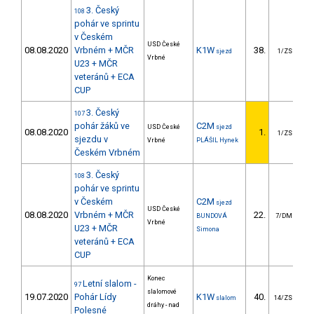
3. Český
108
pohár ve sprintu
v Českém
USD České
08.08.2020
Vrbném + MČR
K1W
38.
1
sjezd
1/ZS
Vrbné
U23 + MČR
veteránů + ECA
CUP
3. Český
107
pohár žáků ve
C2M
USD České
sjezd
08.08.2020
1.
1/ZS
sjezdu v
Vrbné
PLÁŠIL Hynek
Českém Vrbném
3. Český
108
pohár ve sprintu
v Českém
C2M
sjezd
USD České
08.08.2020
Vrbném + MČR
22.
BUNDOVÁ
7/DM
Vrbné
U23 + MČR
Simona
veteránů + ECA
CUP
Konec
Letní slalom -
97
slalomové
19.07.2020
Pohár Lídy
K1W
40.
2
slalom
14/ZS
dráhy - nad
Polesné