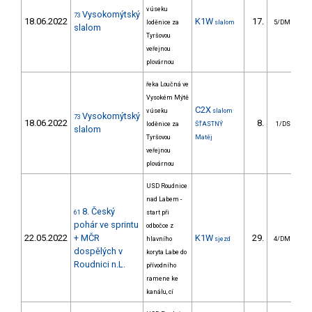
v úseku
Vysokomýtský
73
18.06.2022
K1W
17.
2
loděnice za
slalom
5/DM
slalom
Tyršovou
veřejnou
plovárnou
řeka Loučná ve
Vysokém Mýtě
C2X
v úseku
slalom
Vysokomýtský
73
18.06.2022
8.
2
loděnice za
ŠŤASTNÝ
1/DS
slalom
Tyršovou
Matěj
veřejnou
plovárnou
USD Roudnice
nad Labem -
8. Český
61
start při
pohár ve sprintu
odbočce z
22.05.2022
+ MČR
K1W
29.
1
hlavního
sjezd
4/DM
dospělých v
koryta Labe do
Roudnici n.L.
přívodního
ramene ke
kanálu, cí