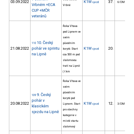
03.09.2022
K1W
37.
1
sjezd
6/DM
Vrbném +ECA
Vrbné
CUP +MČR
veteránů
Řeka Vltava
pod Lipnem ve
svém
10. Český
110
původním
21.08.2022
pohár ve sprintu
K1W
20.
354
korytě. Start
sjezd
na Lipně
cca 500 m pod
slalomovou
tratí na Lipně
( ř.km
Řeka Vltava ve
svém
původním
9. Český
109
korytě pod
pohár v
20.08.2022
K1W
12.
35
Lipnem. Start
sjezd
3/DM
klasickém
pro všechny
sjezdu na Lipně
kategorie v
místě startu
slalomový