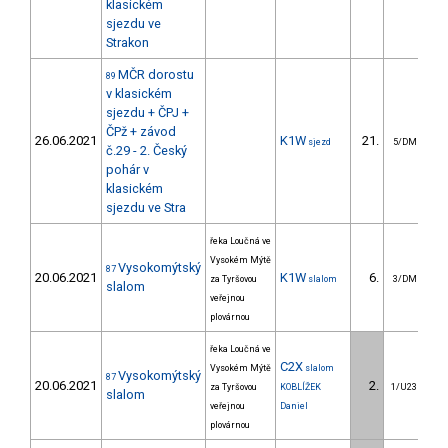
klasickém
sjezdu ve
Strakon
MČR dorostu
89
v klasickém
sjezdu + ČPJ +
ČPž + závod
26.06.2021
K1W
21.
7
sjezd
5/DM
č.29 - 2. Český
pohár v
klasickém
sjezdu ve Stra
řeka Loučná ve
Vysokém Mýtě
Vysokomýtský
87
20.06.2021
K1W
6.
za Tyršovou
slalom
3/DM
slalom
veřejnou
plovárnou
řeka Loučná ve
C2X
Vysokém Mýtě
slalom
Vysokomýtský
87
20.06.2021
2.
za Tyršovou
KOBLÍŽEK
1/U23
slalom
veřejnou
Daniel
plovárnou