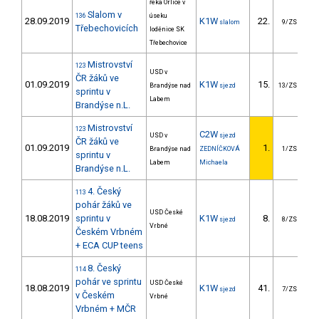
řeka Orlice v
Slalom v
136
úseku
28.09.2019
K1W
22.
2
slalom
9/ZS
Třebechovicích
loděnice SK
Třebechovice
Mistrovství
123
USD v
ČR žáků ve
01.09.2019
K1W
15.
1
Brandýse nad
sjezd
13/ZS
sprintu v
Labem
Brandýse n.L.
Mistrovství
123
C2W
USD v
sjezd
ČR žáků ve
01.09.2019
1.
Brandýse nad
ZEDNÍČKOVÁ
1/ZS
sprintu v
Labem
Michaela
Brandýse n.L.
4. Český
113
pohár žáků ve
USD České
18.08.2019
sprintu v
K1W
8.
sjezd
8/ZS
Vrbné
Českém Vrbném
+ ECA CUP teens
8. Český
114
pohár ve sprintu
USD České
18.08.2019
K1W
41.
2
sjezd
7/ZS
v Českém
Vrbné
Vrbném + MČR