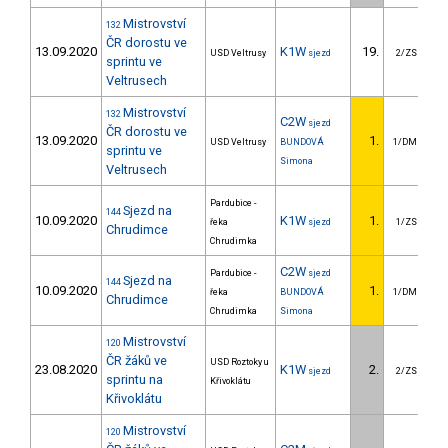
Mistrovství
132
ČR dorostu ve
13.09.2020
K1W
19.
1
USD Veltrusy
sjezd
2/ZS
sprintu ve
Veltrusech
Mistrovství
132
C2W
sjezd
ČR dorostu ve
13.09.2020
1.
USD Veltrusy
BUNDOVÁ
1/DM
sprintu ve
Simona
Veltrusech
Pardubice -
Sjezd na
144
10.09.2020
K1W
1.
řeka
sjezd
1/ZS
Chrudimce
Chrudimka
C2W
Pardubice -
sjezd
Sjezd na
144
10.09.2020
1.
řeka
BUNDOVÁ
1/DM
Chrudimce
Chrudimka
Simona
Mistrovství
120
ČR žáků ve
USD Roztoky u
23.08.2020
K1W
2.
sjezd
2/ZS
sprintu na
Křivoklátu
Křivoklátu
Mistrovství
120