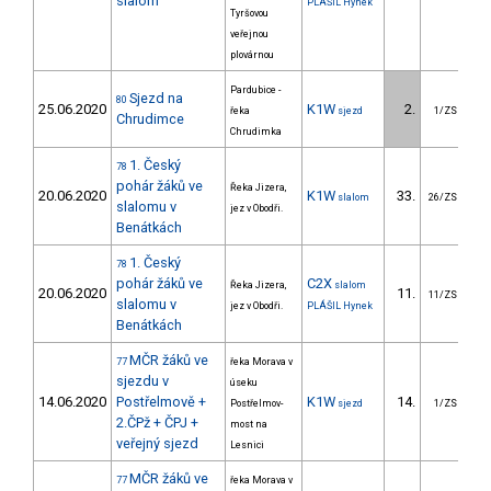
slalom
PLÁŠIL Hynek
Tyršovou
veřejnou
plovárnou
Pardubice -
Sjezd na
80
25.06.2020
K1W
2.
2
řeka
sjezd
1/ZS
Chrudimce
Chrudimka
1. Český
78
pohár žáků ve
Řeka Jizera,
20.06.2020
K1W
33.
3
slalom
26/ZS
slalomu v
jez v Obodři.
Benátkách
1. Český
78
pohár žáků ve
C2X
Řeka Jizera,
slalom
20.06.2020
11.
6
11/ZS
slalomu v
jez v Obodři.
PLÁŠIL Hynek
Benátkách
MČR žáků ve
77
řeka Morava v
sjezdu v
úseku
14.06.2020
Postřelmově +
K1W
14.
8
Postřelmov-
sjezd
1/ZS
2.ČPž + ČPJ +
most na
veřejný sjezd
Lesnici
MČR žáků ve
77
řeka Morava v