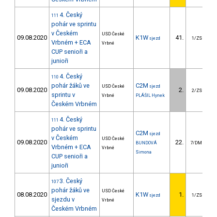
4. Český
111
pohár ve sprintu
v Českém
USD České
09.08.2020
K1W
41.
1
sjezd
1/ZS
Vrbném + ECA
Vrbné
CUP senioři a
junioři
4. Český
110
pohár žáků ve
C2M
USD České
sjezd
09.08.2020
2.
2/ZS
sprintu v
Vrbné
PLÁŠIL Hynek
Českém Vrbném
4. Český
111
pohár ve sprintu
C2M
sjezd
v Českém
USD České
09.08.2020
22.
1
BUNDOVÁ
7/DM
Vrbném + ECA
Vrbné
Simona
CUP senioři a
junioři
3. Český
107
pohár žáků ve
USD České
08.08.2020
K1W
1.
sjezd
1/ZS
sjezdu v
Vrbné
Českém Vrbném