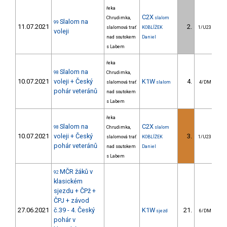
řeka
C2X
Chrudimka,
slalom
Slalom na
99
11.07.2021
2.
slalomová trať
KOBLÍŽEK
1/U23
voleji
nad soutokem
Daniel
s Labem
řeka
Slalom na
98
Chrudimka,
10.07.2021
voleji + Český
K1W
4.
slalomová trať
slalom
4/DM
pohár veteránů
nad soutokem
s Labem
řeka
Slalom na
C2X
98
Chrudimka,
slalom
10.07.2021
voleji + Český
3.
slalomová trať
KOBLÍŽEK
1/U23
pohár veteránů
nad soutokem
Daniel
s Labem
MČR žáků v
92
klasickém
sjezdu + ČPž +
ČPJ + závod
27.06.2021
č.39 - 4. Český
K1W
21.
8
sjezd
6/DM
pohár v