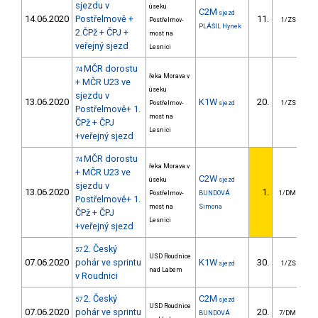
sjezdu v
úseku
C2M
sjezd
14.06.2020
Postřelmově +
11.
12
Postřelmov-
1/ZS
PLÁŠIL Hynek
2.ČPž + ČPJ +
most na
veřejný sjezd
Lesnici
MČR dorostu
74
řeka Morava v
+ MČR U23 ve
úseku
sjezdu v
13.06.2020
K1W
20.
12
Postřelmov-
sjezd
1/ZS
Postřelmově+ 1.
most na
ČPž + ČPJ
Lesnici
+veřejný sjezd
MČR dorostu
74
řeka Morava v
+ MČR U23 ve
C2W
úseku
sjezd
sjezdu v
13.06.2020
1.
Postřelmov-
BUNDOVÁ
1/DM
Postřelmově+ 1.
most na
Simona
ČPž + ČPJ
Lesnici
+veřejný sjezd
2. Český
57
USD Roudnice
07.06.2020
pohár ve sprintu
K1W
30.
1
sjezd
1/ZS
nad Labem
v Roudnici
2. Český
C2M
57
sjezd
USD Roudnice
07.06.2020
pohár ve sprintu
20.
1
BUNDOVÁ
7/DM