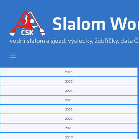
vodní slalom a sjezd: výsledky, žebříčky, data
2026
2025
2024
2023
2022
2021
2020
2019