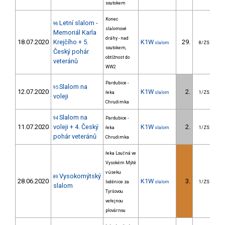
soutokem
Konec
Letní slalom -
96
slalomové
Memoriál Karla
dráhy - nad
18.07.2020
Krejčího + 5.
K1W
29.
1
slalom
8/ZS
soutokem,
Český pohár
obtížnost do
veteránů
WW2
Pardubice -
Slalom na
95
12.07.2020
K1W
2.
řeka
slalom
1/ZS
voleji
Chrudimka
Slalom na
94
Pardubice -
11.07.2020
voleji + 4. Český
K1W
2.
řeka
slalom
1/ZS
pohár veteránů
Chrudimka
řeka Loučná ve
Vysokém Mýtě
v úseku
Vysokomýtský
89
28.06.2020
K1W
3.
1
loděnice za
slalom
1/ZS
slalom
Tyršovou
veřejnou
plovárnou