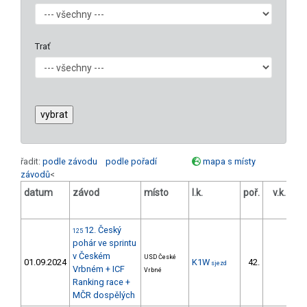
Trať
řadit:
podle závodu
podle pořadí
mapa s místy
závodů
<
datum
závod
místo
l.k.
poř.
v.k.
od
12. Český
125
pohár ve sprintu
v Českém
USD České
01.09.2024
K1W
42.
355
sjezd
Vrbném + ICF
Vrbné
Ranking race +
MČR dospělých