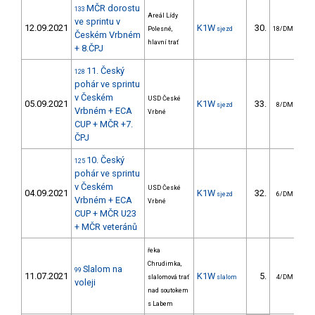
MČR dorostu
133
Areál Lídy
ve sprintu v
12.09.2021
K1W
30.
1
Polesné,
sjezd
18/DM
Českém Vrbném
hlavní trať
+ 8.ČPJ
11. Český
128
pohár ve sprintu
v Českém
USD České
05.09.2021
K1W
33.
1
sjezd
8/DM
Vrbném + ECA
Vrbné
CUP + MČR +7.
ČPJ
10. Český
125
pohár ve sprintu
v Českém
USD České
04.09.2021
K1W
32.
1
sjezd
6/DM
Vrbném + ECA
Vrbné
CUP + MČR U23
+ MČR veteránů
řeka
Chrudimka,
Slalom na
99
11.07.2021
K1W
5.
slalomová trať
slalom
4/DM
voleji
nad soutokem
s Labem