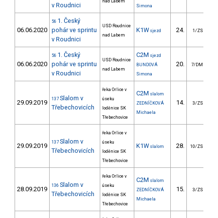
nad Labem
v Roudnici
Simona
1. Český
56
USD Roudnice
06.06.2020
pohár ve sprintu
K1W
24.
sjezd
1/ZS
nad Labem
v Roudnici
1. Český
C2M
56
sjezd
USD Roudnice
06.06.2020
pohár ve sprintu
20.
1
BUNDOVÁ
7/DM
nad Labem
v Roudnici
Simona
řeka Orlice v
C2M
slalom
Slalom v
137
úseku
29.09.2019
14.
3
ZEDNÍČKOVÁ
3/ZS
Třebechovicích
loděnice SK
Michaela
Třebechovice
řeka Orlice v
Slalom v
137
úseku
29.09.2019
K1W
28.
2
slalom
10/ZS
Třebechovicích
loděnice SK
Třebechovice
řeka Orlice v
C2M
slalom
Slalom v
136
úseku
28.09.2019
15.
3
ZEDNÍČKOVÁ
3/ZS
Třebechovicích
loděnice SK
Michaela
Třebechovice