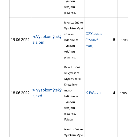
Tyršovou
veřejnou
plovárnou
řeka Loučná ve
Vysokém Mýtě
C2X
v úseku
slalom
Vysokomýtský
75
19.06.2022
8.
2
loděnice za
ŠŤASTNÝ
1/DS
slalom
Tyršovou
Matěj
veřejnou
plovárnou
Řeka Loučná
ve Vysokém
Mýtě v úseku
Choceňský
Vysokomýtský
74
most -
18.06.2022
K1W
4.
14
sjezd
1/DM
sjezd
loděnice za
Tyršovou
veřejnou
plovárnou
Pořada
řeka Loučná ve
Vysokém Mýtě