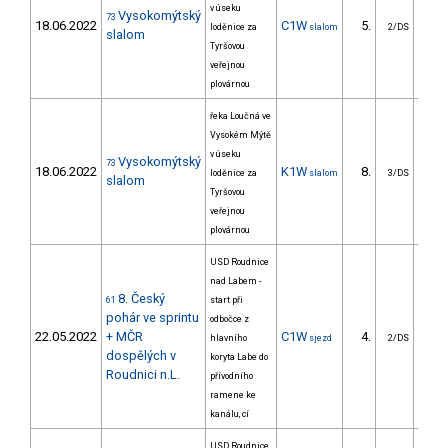
v úseku
Vysokomýtský
73
18.06.2022
C1W
5.
17
loděnice za
slalom
2/DS
slalom
Tyršovou
veřejnou
plovárnou
řeka Loučná ve
Vysokém Mýtě
v úseku
Vysokomýtský
73
18.06.2022
K1W
8.
11
loděnice za
slalom
3/DS
slalom
Tyršovou
veřejnou
plovárnou
USD Roudnice
nad Labem -
8. Český
61
start při
pohár ve sprintu
odbočce z
22.05.2022
+ MČR
C1W
4.
5
hlavního
sjezd
2/DS
dospělých v
koryta Labe do
Roudnici n.L.
přívodního
ramene ke
kanálu, cí
USD Roudnice