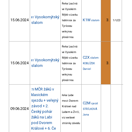
Řeka Loučná
ve Vysokém
Mýtě v úseku
Vysokomýtský
81
15.06.2024
K1W
3.
12
loděnice za
slalom
1/U23
slalom
Tyršovou
veřejnou
plovárnou
Řeka Loučná
ve Vysokém
C2X
Mýtě v úseku
slalom
Vysokomýtský
81
15.06.2024
3.
13
loděnice za
KOBLÍŽEK
slalom
Tyršovou
Daniel
veřejnou
plovárnou
MČR žáků v
73
klasickém
řeka Labe
sjezdu + veřejný
mezi Dvorem
C2M
sjezd
závod + 2.
Králové nad
09.06.2024
STŘÍLKOVÁ
Český pohár
Labem a Žirčí,
Jana
žáků na Labi
viz webové
pod Dvorem
stránky závodu
Králové + 6. Če