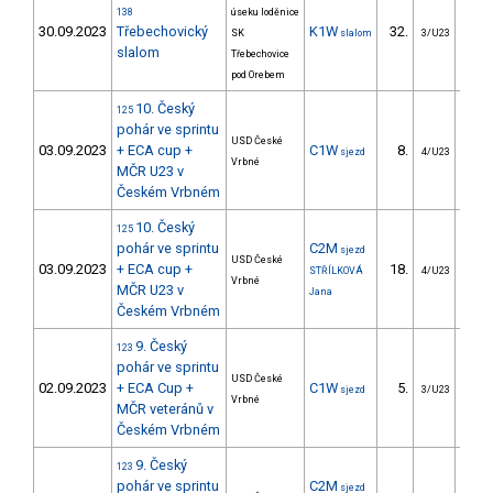
138
úseku loděnice
30.09.2023
Třebechovický
K1W
32.
23
SK
slalom
3/U23
slalom
Třebechovice
pod Orebem
10. Český
125
pohár ve sprintu
USD České
03.09.2023
+ ECA cup +
C1W
8.
31
sjezd
4/U23
Vrbné
MČR U23 v
Českém Vrbném
10. Český
125
pohár ve sprintu
C2M
sjezd
USD České
03.09.2023
+ ECA cup +
18.
8
STŘÍLKOVÁ
4/U23
Vrbné
MČR U23 v
Jana
Českém Vrbném
9. Český
123
pohár ve sprintu
USD České
02.09.2023
+ ECA Cup +
C1W
5.
0
sjezd
3/U23
Vrbné
MČR veteránů v
Českém Vrbném
9. Český
123
pohár ve sprintu
C2M
sjezd