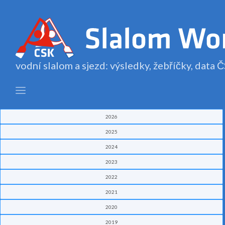
vodní slalom a sjezd: výsledky, žebříčky, data
2026
2025
2024
2023
2022
2021
2020
2019