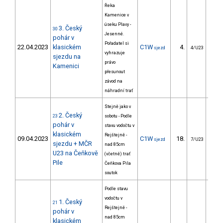
Řeka
Kamenice v
úseku Plavy -
3. Český
30
Jesenné.
pohár v
Pořadatel si
22.04.2023
klasickém
C1W
4.
222
sjezd
4/U23
vyhrazuje
sjezdu na
právo
Kamenici
přesunout
závod na
náhradní trať
Stejně jako v
2. Český
23
sobotu - Podle
pohár v
stavu vodočtu v
klasickém
Rejštejně -
09.04.2023
C1W
18.
336
sjezd
7/U23
sjezdu + MČR
nad 85cm
U23 na Čeňkově
(včetně) trať
Pile
Čeňkova Pila
soutok
Podle stavu
vodočtu v
1. Český
21
Rejštejně -
pohár v
nad 85cm
klasickém