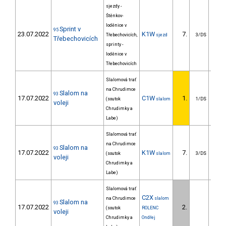
sjezdy -
Štěnkov-
loděnice v
Sprint v
95
23.07.2022
K1W
7.
10
Třebechovicích,
sjezd
3/DS
Třebechovicích
sprinty -
loděnice v
Třebechovicích
Slalomová trať
na Chrudimce
Slalom na
93
17.07.2022
C1W
1.
(soutok
slalom
1/DS
voleji
Chrudimky a
Labe)
Slalomová trať
na Chrudimce
Slalom na
93
17.07.2022
K1W
7.
10
(soutok
slalom
3/DS
voleji
Chrudimky a
Labe)
Slalomová trať
C2X
na Chrudimce
slalom
Slalom na
93
17.07.2022
2.
5
(soutok
ROLENC
voleji
Chrudimky a
Ondřej