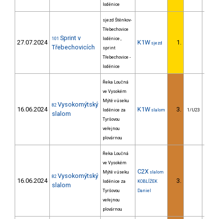
loděnice
sjezd Štěnkov-
Třebechovice
Sprint v
101
loděnice ,
27.07.2024
K1W
1.
sjezd
Třebechovicích
sprint
Třebechovice -
loděnice
Řeka Loučná
ve Vysokém
Mýtě v úseku
Vysokomýtský
82
16.06.2024
K1W
3.
10
loděnice za
slalom
1/U23
slalom
Tyršovou
veřejnou
plovárnou
Řeka Loučná
ve Vysokém
C2X
Mýtě v úseku
slalom
Vysokomýtský
82
16.06.2024
3.
6
loděnice za
KOBLÍŽEK
slalom
Tyršovou
Daniel
veřejnou
plovárnou