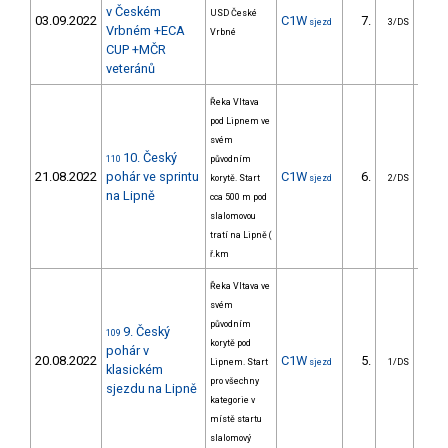
v Českém
USD České
03.09.2022
C1W
7.
5
sjezd
3/DS
Vrbném +ECA
Vrbné
CUP +MČR
veteránů
Řeka Vltava
pod Lipnem ve
svém
10. Český
110
původním
21.08.2022
pohár ve sprintu
C1W
6.
7
korytě. Start
sjezd
2/DS
na Lipně
cca 500 m pod
slalomovou
tratí na Lipně (
ř.km
Řeka Vltava ve
svém
původním
9. Český
109
korytě pod
pohár v
20.08.2022
C1W
5.
58
Lipnem. Start
sjezd
1/DS
klasickém
pro všechny
sjezdu na Lipně
kategorie v
místě startu
slalomový