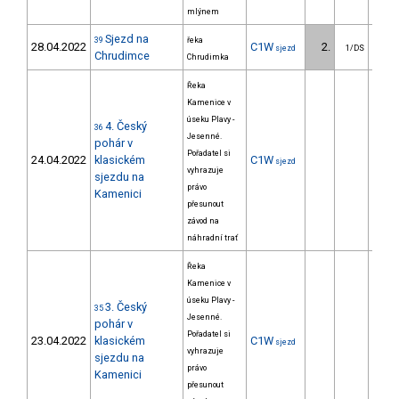
mlýnem
Sjezd na
39
řeka
28.04.2022
C1W
2.
390
sjezd
1/DS
Chrudimce
Chrudimka
Řeka
Kamenice v
úseku Plavy -
4. Český
36
Jesenné.
pohár v
Pořadatel si
24.04.2022
klasickém
C1W
sjezd
vyhrazuje
sjezdu na
právo
Kamenici
přesunout
závod na
náhradní trať
Řeka
Kamenice v
úseku Plavy -
3. Český
35
Jesenné.
pohár v
Pořadatel si
23.04.2022
klasickém
C1W
sjezd
vyhrazuje
sjezdu na
právo
Kamenici
přesunout