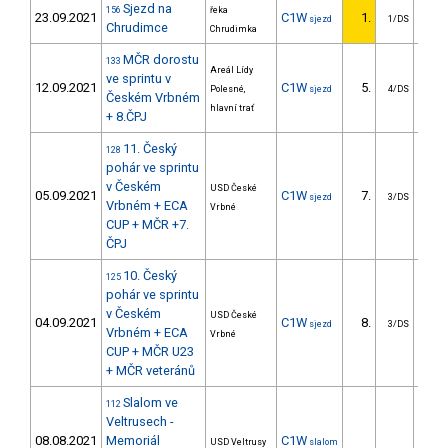
Sjezd na
156
řeka
23.09.2021
C1W
1.
sjezd
1/DS
Chrudimce
Chrudimka
MČR dorostu
133
Areál Lídy
ve sprintu v
12.09.2021
C1W
5.
2
Polesné,
sjezd
4/DS
Českém Vrbném
hlavní trať
+ 8.ČPJ
11. Český
128
pohár ve sprintu
v Českém
USD České
05.09.2021
C1W
7.
6
sjezd
3/DS
Vrbném + ECA
Vrbné
CUP + MČR +7.
ČPJ
10. Český
125
pohár ve sprintu
v Českém
USD České
04.09.2021
C1W
8.
6
sjezd
3/DS
Vrbném + ECA
Vrbné
CUP + MČR U23
+ MČR veteránů
Slalom ve
112
Veltrusech -
08.08.2021
Memoriál
C1W
USD Veltrusy
slalom