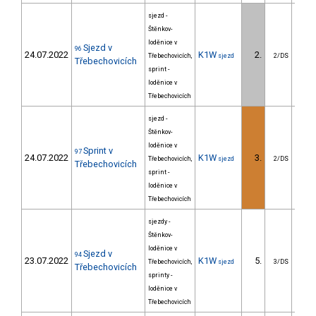
sjezd -
Štěnkov-
loděnice v
Sjezd v
96
24.07.2022
K1W
2.
150
Třebechovicích,
sjezd
2/DS
Třebechovicích
sprint -
loděnice v
Třebechovicích
sjezd -
Štěnkov-
loděnice v
Sprint v
97
24.07.2022
K1W
3.
2
Třebechovicích,
sjezd
2/DS
Třebechovicích
sprint -
loděnice v
Třebechovicích
sjezdy -
Štěnkov-
loděnice v
Sjezd v
94
23.07.2022
K1W
5.
190
Třebechovicích,
sjezd
3/DS
Třebechovicích
sprinty -
loděnice v
Třebechovicích