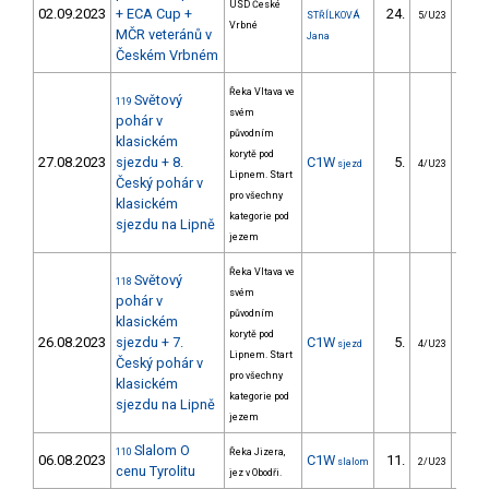
USD České
02.09.2023
+ ECA Cup +
24.
7
STŘÍLKOVÁ
5/U23
Vrbné
MČR veteránů v
Jana
Českém Vrbném
Řeka Vltava ve
Světový
119
svém
pohár v
původním
klasickém
korytě pod
27.08.2023
sjezdu + 8.
C1W
5.
63
sjezd
4/U23
Lipnem. Start
Český pohár v
pro všechny
klasickém
kategorie pod
sjezdu na Lipně
jezem
Řeka Vltava ve
Světový
118
svém
pohár v
původním
klasickém
korytě pod
26.08.2023
sjezdu + 7.
C1W
5.
36
sjezd
4/U23
Lipnem. Start
Český pohár v
pro všechny
klasickém
kategorie pod
sjezdu na Lipně
jezem
Slalom O
110
Řeka Jizera,
06.08.2023
C1W
11.
20
slalom
2/U23
cenu Tyrolitu
jez v Obodři.