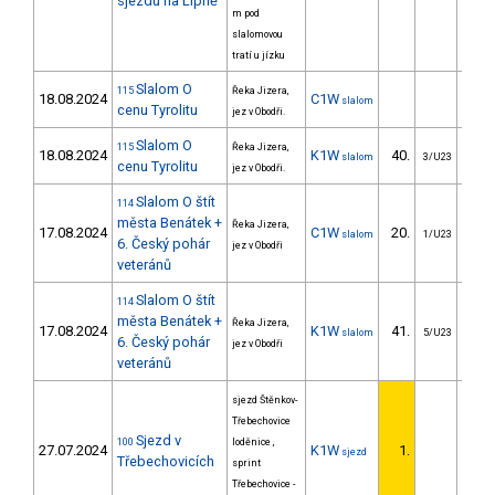
sjezdu na Lipně
m pod
slalomovou
tratí u jízku
Slalom O
115
Řeka Jizera,
18.08.2024
C1W
slalom
cenu Tyrolitu
jez v Obodři.
Slalom O
115
Řeka Jizera,
18.08.2024
K1W
40.
23
slalom
3/U23
cenu Tyrolitu
jez v Obodři.
Slalom O štít
114
města Benátek +
Řeka Jizera,
17.08.2024
C1W
20.
25
slalom
1/U23
6. Český pohár
jez v Obodři
veteránů
Slalom O štít
114
města Benátek +
Řeka Jizera,
17.08.2024
K1W
41.
22
slalom
5/U23
6. Český pohár
jez v Obodři
veteránů
sjezd Štěnkov-
Třebechovice
Sjezd v
100
loděnice ,
27.07.2024
K1W
1.
sjezd
Třebechovicích
sprint
Třebechovice -