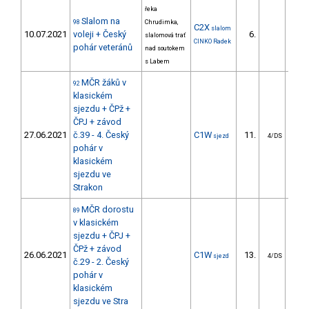
řeka
Slalom na
98
Chrudimka,
C2X
slalom
10.07.2021
voleji + Český
6.
11
slalomová trať
CINKO Radek
pohár veteránů
nad soutokem
s Labem
MČR žáků v
92
klasickém
sjezdu + ČPž +
ČPJ + závod
27.06.2021
č.39 - 4. Český
C1W
11.
63
sjezd
4/DS
pohár v
klasickém
sjezdu ve
Strakon
MČR dorostu
89
v klasickém
sjezdu + ČPJ +
ČPž + závod
26.06.2021
C1W
13.
54
sjezd
4/DS
č.29 - 2. Český
pohár v
klasickém
sjezdu ve Stra