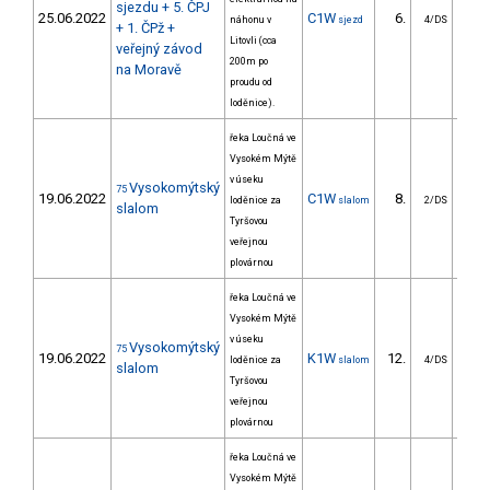
sjezdu + 5. ČPJ
25.06.2022
C1W
6.
35
náhonu v
sjezd
4/DS
+ 1. ČPž +
Litovli (cca
veřejný závod
200m po
na Moravě
proudu od
loděnice).
řeka Loučná ve
Vysokém Mýtě
v úseku
Vysokomýtský
75
19.06.2022
C1W
8.
23
loděnice za
slalom
2/DS
slalom
Tyršovou
veřejnou
plovárnou
řeka Loučná ve
Vysokém Mýtě
v úseku
Vysokomýtský
75
19.06.2022
K1W
12.
21
loděnice za
slalom
4/DS
slalom
Tyršovou
veřejnou
plovárnou
řeka Loučná ve
Vysokém Mýtě