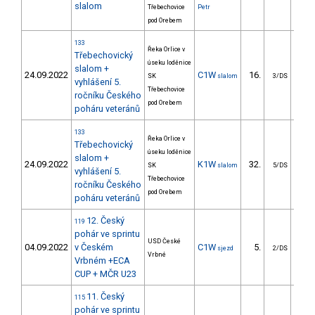
slalom
Třebechovice
Petr
pod Orebem
133
Řeka Orlice v
Třebechovický
úseku loděnice
slalom +
24.09.2022
C1W
16.
22
SK
slalom
3/DS
vyhlášení 5.
Třebechovice
ročníku Českého
pod Orebem
poháru veteránů
133
Řeka Orlice v
Třebechovický
úseku loděnice
slalom +
24.09.2022
K1W
32.
31
SK
slalom
5/DS
vyhlášení 5.
Třebechovice
ročníku Českého
pod Orebem
poháru veteránů
12. Český
119
pohár ve sprintu
USD České
04.09.2022
v Českém
C1W
5.
5
sjezd
2/DS
Vrbné
Vrbném +ECA
CUP + MČR U23
11. Český
115
pohár ve sprintu