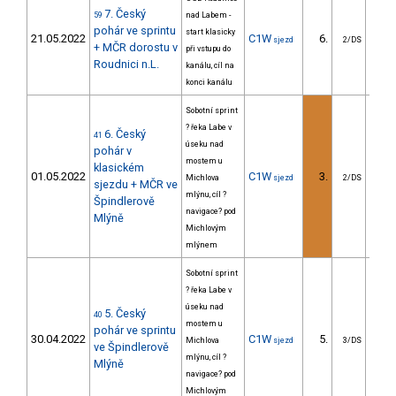
7. Český
59
nad Labem -
pohár ve sprintu
start klasicky
21.05.2022
C1W
6.
5
sjezd
2/DS
+ MČR dorostu v
při vstupu do
Roudnici n.L.
kanálu, cíl na
konci kanálu
Sobotní sprint
? řeka Labe v
6. Český
41
úseku nad
pohár v
mostem u
klasickém
01.05.2022
C1W
3.
87
Michlova
sjezd
2/DS
sjezdu + MČR ve
mlýnu, cíl ?
Špindlerově
navigace? pod
Mlýně
Michlovým
mlýnem
Sobotní sprint
? řeka Labe v
úseku nad
5. Český
40
mostem u
pohár ve sprintu
30.04.2022
C1W
5.
11
Michlova
sjezd
3/DS
ve Špindlerově
mlýnu, cíl ?
Mlýně
navigace? pod
Michlovým