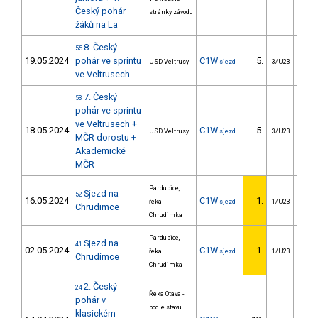
Český pohár
stránky závodu
žáků na La
8. Český
55
19.05.2024
pohár ve sprintu
C1W
5.
4
USD Veltrusy
sjezd
3/U23
ve Veltrusech
7. Český
53
pohár ve sprintu
ve Veltrusech +
18.05.2024
C1W
5.
4
USD Veltrusy
sjezd
3/U23
MČR dorostu +
Akademické
MČR
Pardubice,
Sjezd na
52
16.05.2024
C1W
1.
řeka
sjezd
1/U23
Chrudimce
Chrudimka
Pardubice,
Sjezd na
41
02.05.2024
C1W
1.
řeka
sjezd
1/U23
Chrudimce
Chrudimka
2. Český
24
Řeka Otava -
pohár v
podle stavu
klasickém