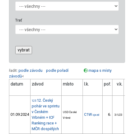
Trať
řadit:
podle závodu
podle pořadí
mapa s místy
závodů
<
datum
závod
místo
l.k.
poř.
v.k.
ods
12. Český
125
pohár ve sprintu
v Českém
USD České
01.09.2024
C1W
6.
6
sjezd
3/U23
Vrbném + ICF
Vrbné
Ranking race +
MČR dospělých