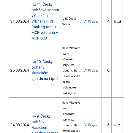
11. Český
122
pohár ve sprintu
v Českém
USD České
31.08.2024
Vrbném + ICF
C1W
4.
2
sjezd
2/U23
Vrbné
Ranking race +
MČR veteránů +
MČR U23
Řeka Vltava ve
svém
původním
10. Český
120
korytě pod
pohár v
25.08.2024
C1W
6.
Lipnem. Start
sjezd
klasickém
závodu cca 300
sjezdu na Lipně
m pod
slalomovou
tratí u jízku
Řeka Vltava ve
svém
původním
9. Český
119
korytě pod
pohár v
24.08.2024
C1W
5.
62
Lipnem. Start
sjezd
3/U23
klasickém
závodu cca 300