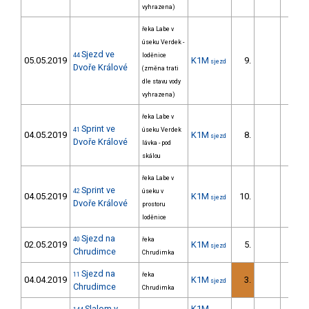
vyhrazena)
řeka Labe v
úseku Verdek -
Sjezd ve
44
loděnice
05.05.2019
K1M
9.
145.
sjezd
Dvoře Králové
(změna trati
dle stavu vody
vyhrazena)
řeka Labe v
Sprint ve
41
úseku Verdek
04.05.2019
K1M
8.
16.
sjezd
Dvoře Králové
lávka - pod
skálou
řeka Labe v
Sprint ve
42
úseku v
04.05.2019
K1M
10.
13.
sjezd
Dvoře Králové
prostoru
loděnice
Sjezd na
40
řeka
02.05.2019
K1M
5.
123.
sjezd
Chrudimce
Chrudimka
Sjezd na
11
řeka
04.04.2019
K1M
3.
50.
sjezd
Chrudimce
Chrudimka
Slalom v
K1M