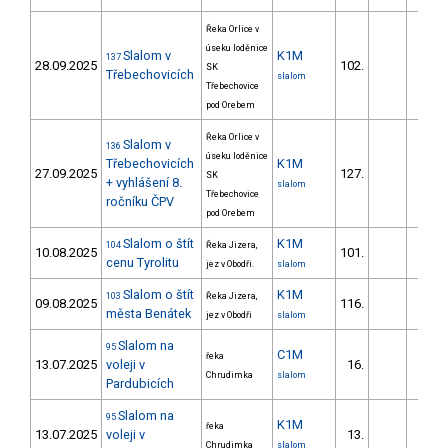
Řeka Orlice v
úseku loděnice
Slalom v
K1M
137
28.09.2025
102.
86.
SK
Třebechovicích
slalom
Třebechovice
pod Orebem
Řeka Orlice v
Slalom v
136
úseku loděnice
Třebechovicích
K1M
27.09.2025
127.
170.
SK
+ vyhlášení 8.
slalom
Třebechovice
ročníku ČPV
pod Orebem
Slalom o štít
K1M
104
Řeka Jizera,
10.08.2025
101.
36.
cenu Tyrolitu
jez v Obodři.
slalom
Slalom o štít
K1M
103
Řeka Jizera,
09.08.2025
116.
36.
města Benátek
jez v Obodři
slalom
Slalom na
95
C1M
řeka
13.07.2025
voleji v
16.
63.
Chrudimka
slalom
Pardubicích
Slalom na
95
K1M
řeka
13.07.2025
voleji v
13.
28.
Chrudimka
slalom