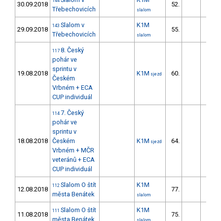
144
30.09.2018
52.
21.
Třebechovicích
slalom
Slalom v
K1M
143
29.09.2018
55.
27.
Třebechovicích
slalom
8. Český
117
pohár ve
sprintu v
19.08.2018
K1M
60.
14.
sjezd
Českém
Vrbném + ECA
CUP individuál
7. Český
114
pohár ve
sprintu v
18.08.2018
Českém
K1M
64.
37.
sjezd
Vrbném + MČR
veteránů + ECA
CUP individuál
Slalom O štít
K1M
112
12.08.2018
77.
32.
města Benátek
slalom
Slalom O štít
K1M
111
11.08.2018
75.
29.
města Benátek
slalom