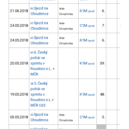
Sjezd na
83
řeka
21.06.2018
K1M
6.
40.
sjezd
Chrudimce
Chrudimka
Sjezd na
63
řeka
24.05.2018
C1M
7.
258.
sjezd
Chrudimce
Chrudimka
Sjezd na
63
řeka
24.05.2018
K1M
6.
133.
sjezd
Chrudimce
Chrudimka
6. Český
60
pohár ve
20.05.2018
sprintu v
K1M
39.
6.
sjezd
Roudnici n.L. +
MČR
5. Český
58
pohár ve
19.05.2018
sprintu v
K1M
48.
5.
sjezd
Roudnici n.L.+
MČR U23
Sjezd na
39
řeka
03.05.2018
C1M
5.
187.
sjezd
Chrudimce
Chrudimka