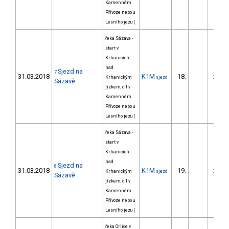
Kamenném
Přívoze nebo u
Lesního jezu (
řeka Sázava -
start v
Krhanicích
nad
Sjezd na
7
31.03.2018
K1M
18.
220.
Krhanickým
sjezd
Sázavě
jízkem, cíl v
Kamenném
Přívoze nebo u
Lesního jezu (
řeka Sázava -
start v
Krhanicích
nad
Sjezd na
8
31.03.2018
K1M
19.
210.
Krhanickým
sjezd
Sázavě
jízkem, cíl v
Kamenném
Přívoze nebo u
Lesního jezu (
řeka Orlice v