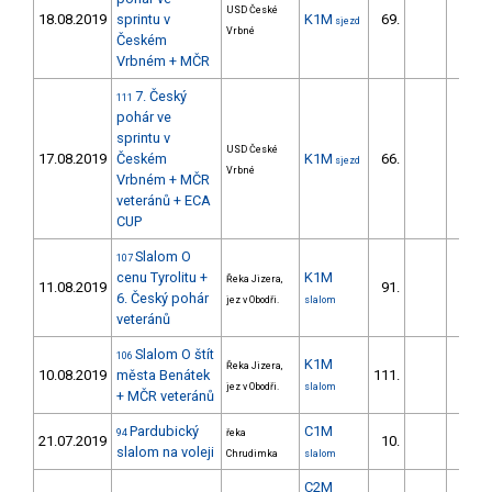
USD České
18.08.2019
sprintu v
K1M
69.
65.
sjezd
Vrbné
Českém
Vrbném + MČR
7. Český
111
pohár ve
sprintu v
USD České
17.08.2019
Českém
K1M
66.
13.
sjezd
Vrbné
Vrbném + MČR
veteránů + ECA
CUP
Slalom O
107
cenu Tyrolitu +
K1M
Řeka Jizera,
11.08.2019
91.
27.
6. Český pohár
jez v Obodři.
slalom
veteránů
Slalom O štít
106
K1M
Řeka Jizera,
10.08.2019
města Benátek
111.
36.
jez v Obodři.
slalom
+ MČR veteránů
Pardubický
C1M
94
řeka
21.07.2019
10.
39.
slalom na voleji
Chrudimka
slalom
C2M