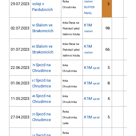
Řeka
slalom
29.07.2023
voleji v
3.
20.
Chrudinka
RUFFER
Pardubicích
Matěj
řeka Otava na
Slalom ve
K1M
90
02.07.2023
98.
33.
Podskalí před
Strakonicích
slalom
loděnicí klubu
řeka Otava na
Slalom ve
K1M
89
01.07.2023
66.
25.
Podskalí před
Strakonicích
slalom
loděnicí klubu
Sjezd na
79
řeka
22.06.2023
K1M
5.
107.
sjezd
Chrudimce
Chrudimka
Sjezd na
67
řeka
01.06.2023
K1M
8.
125.
sjezd
Chrudimce
Chrudimka
Sjezd na
48
řeka
11.05.2023
K1M
4.
124.
sjezd
Chrudimce
Chrudimka
Řeka
Sjezd na
35
27.04.2023
K1M
5.
80.
Chrudimka,
sjezd
Chrudimce
Labe
Řeka
Sjezd na
14