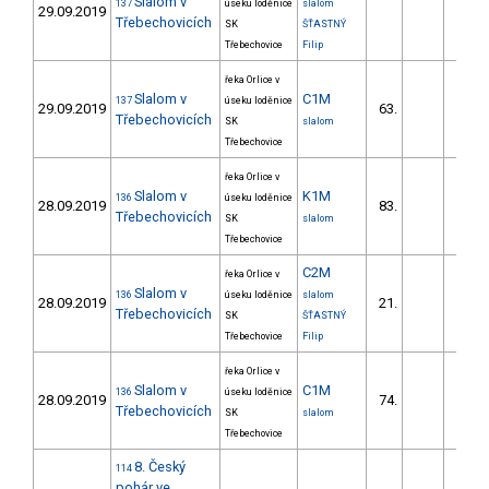
Slalom v
137
úseku loděnice
slalom
29.09.2019
Třebechovicích
SK
ŠŤASTNÝ
Třebechovice
Filip
řeka Orlice v
Slalom v
C1M
137
úseku loděnice
29.09.2019
63.
62.
Třebechovicích
SK
slalom
Třebechovice
řeka Orlice v
Slalom v
K1M
136
úseku loděnice
28.09.2019
83.
28.
Třebechovicích
SK
slalom
Třebechovice
C2M
řeka Orlice v
Slalom v
136
úseku loděnice
slalom
28.09.2019
21.
50.
Třebechovicích
SK
ŠŤASTNÝ
Třebechovice
Filip
řeka Orlice v
Slalom v
C1M
136
úseku loděnice
28.09.2019
74.
67.
Třebechovicích
SK
slalom
Třebechovice
8. Český
114
pohár ve