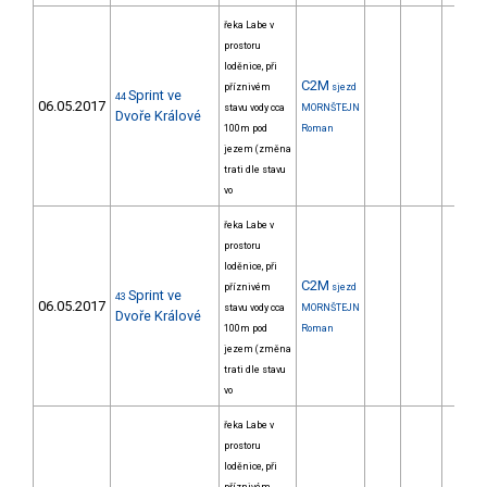
řeka Labe v
prostoru
loděnice, při
C2M
příznivém
sjezd
Sprint ve
44
06.05.2017
stavu vody cca
MORNŠTEJN
Dvoře Králové
100m pod
Roman
jezem (změna
trati dle stavu
vo
řeka Labe v
prostoru
loděnice, při
C2M
příznivém
sjezd
Sprint ve
43
06.05.2017
stavu vody cca
MORNŠTEJN
Dvoře Králové
100m pod
Roman
jezem (změna
trati dle stavu
vo
řeka Labe v
prostoru
loděnice, při