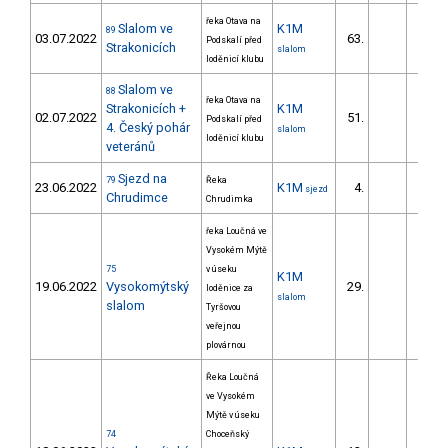
řeka Otava na
Slalom ve
K1M
89
03.07.2022
63.
32.
Podskalí před
Strakonicích
slalom
loděnicí klubu
Slalom ve
88
řeka Otava na
Strakonicích +
K1M
02.07.2022
51.
20.
Podskalí před
4. Český pohár
slalom
loděnicí klubu
veteránů
Sjezd na
79
Řeka
23.06.2022
K1M
4.
54.
sjezd
Chrudimce
Chrudimka
řeka Loučná ve
Vysokém Mýtě
75
v úseku
K1M
19.06.2022
Vysokomýtský
29.
20.
loděnice za
slalom
slalom
Tyršovou
veřejnou
plovárnou
Řeka Loučná
ve Vysokém
Mýtě v úseku
74
Choceňský