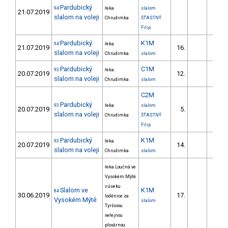
Pardubický
94
řeka
slalom
21.07.2019
slalom na voleji
Chrudimka
ŠŤASTNÝ
Filip
Pardubický
K1M
94
řeka
21.07.2019
16.
26.
slalom na voleji
Chrudimka
slalom
Pardubický
C1M
93
řeka
20.07.2019
12.
61.
slalom na voleji
Chrudimka
slalom
C2M
Pardubický
93
řeka
slalom
20.07.2019
5.
38.
slalom na voleji
Chrudimka
ŠŤASTNÝ
Filip
Pardubický
K1M
93
řeka
20.07.2019
14.
26.
slalom na voleji
Chrudimka
slalom
řeka Loučná ve
Vysokém Mýtě
v úseku
Slalom ve
K1M
84
30.06.2019
17.
22.
loděnice za
Vysokém Mýtě
slalom
Tyršovou
veřejnou
plovárnou