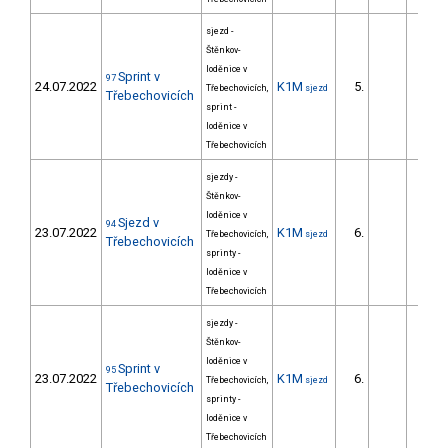
sjezd -
Štěnkov-
loděnice v
Sprint v
97
24.07.2022
K1M
5.
5.
Třebechovicích,
sjezd
Třebechovicích
sprint -
loděnice v
Třebechovicích
sjezdy -
Štěnkov-
loděnice v
Sjezd v
94
23.07.2022
K1M
6.
99.
Třebechovicích,
sjezd
Třebechovicích
sprinty -
loděnice v
Třebechovicích
sjezdy -
Štěnkov-
loděnice v
Sprint v
95
23.07.2022
K1M
6.
5.
Třebechovicích,
sjezd
Třebechovicích
sprinty -
loděnice v
Třebechovicích