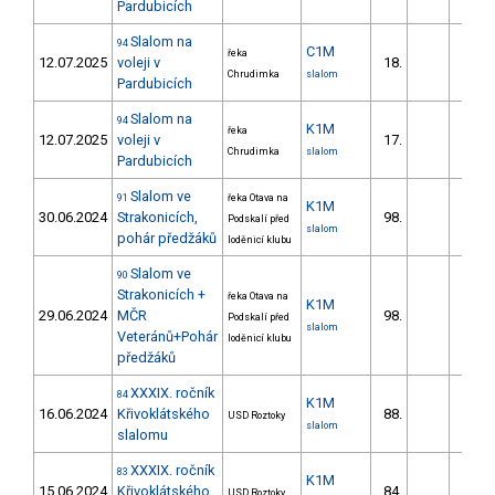
Pardubicích
Slalom na
94
C1M
řeka
12.07.2025
voleji v
18.
58.
Chrudimka
slalom
Pardubicích
Slalom na
94
K1M
řeka
12.07.2025
voleji v
17.
30.
Chrudimka
slalom
Pardubicích
Slalom ve
91
řeka Otava na
K1M
30.06.2024
Strakonicích,
98.
29.
Podskalí před
slalom
pohár předžáků
loděnicí klubu
Slalom ve
90
Strakonicích +
řeka Otava na
K1M
29.06.2024
MČR
98.
28.
Podskalí před
slalom
Veteránů+Pohár
loděnicí klubu
předžáků
XXXIX. ročník
84
K1M
16.06.2024
Křivoklátského
88.
49.
USD Roztoky
slalom
slalomu
XXXIX. ročník
83
K1M
15.06.2024
Křivoklátského
84.
38.
USD Roztoky