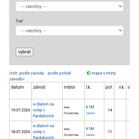
Trať
řadit:
podle závodu
podle pořadí
mapa s místy
závodů
<
datum
závod
místo
l.k.
poř.
v.k.
odstu
[
Slalom na
99
K1M
řeka
19.07.2026
voleji v
14.
25.
Chrudimka
slalom
Pardubicích
Slalom na
98
K1M
řeka
18.07.2026
voleji v
11.
28.
Chrudimka
slalom
Pardubicích