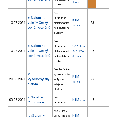
Daniel
s Labem
řeka
Slalom na
98
Chrudimka,
K1M
10.07.2021
voleji + Český
23.
32.
slalomová trať
slalom
pohár veteránů
nad soutokem
s Labem
řeka
Slalom na
C2X
98
Chrudimka,
slalom
10.07.2021
voleji + Český
6.
11.
slalomová trať
BUNDOVÁ
pohár veteránů
nad soutokem
Simona
s Labem
řeka Loučná ve
87
Vysokém Mýtě
K1M
20.06.2021
Vysokomýtský
27.
17.
za Tyršovou
slalom
slalom
veřejnou
plovárnou
Sjezd na
72
řeka
03.06.2021
K1M
6.
104.
sjezd
Chrudimce
Chrudimka
řeka Orlice v
Slalom v
K1M
135
úseku loděnice