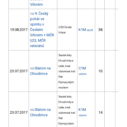
Vrbném
9. Český
123
pohár ve
sprintu v
USD České
19.08.2017
Českém
K1M
38.
13.
sjezd
Vrbné
Vrbném + MČR
U23, MČR
veteránů
Soutok řeky
Chrudimky a
Labe, nová
Slalom na
C1M
105
23.07.2017
10.
60.
slalomová trať
Chrudimce
slalom
Pod
Olympijským
mostem
Soutok řeky
Chrudimky a
Labe, nová
Slalom na
K1M
105
23.07.2017
14.
25.
slalomová trať
Chrudimce
slalom
Pod
Olympijským