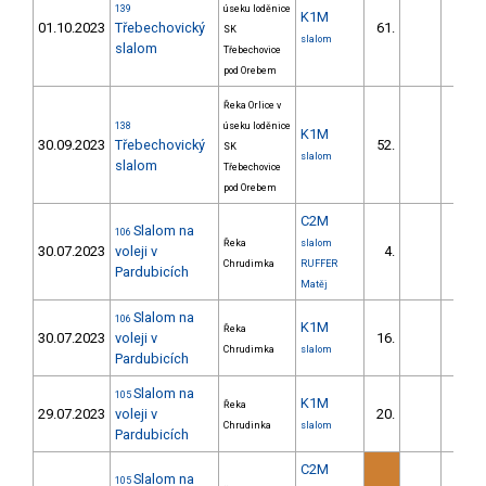
139
úseku loděnice
K1M
01.10.2023
Třebechovický
61.
23.
SK
slalom
slalom
Třebechovice
pod Orebem
Řeka Orlice v
138
úseku loděnice
K1M
30.09.2023
Třebechovický
52.
21.
SK
slalom
slalom
Třebechovice
pod Orebem
C2M
Slalom na
106
Řeka
slalom
30.07.2023
voleji v
4.
27.
Chrudimka
RUFFER
Pardubicích
Matěj
Slalom na
106
K1M
Řeka
30.07.2023
voleji v
16.
20.
Chrudimka
slalom
Pardubicích
Slalom na
105
K1M
Řeka
29.07.2023
voleji v
20.
24.
Chrudinka
slalom
Pardubicích
C2M
Slalom na
105