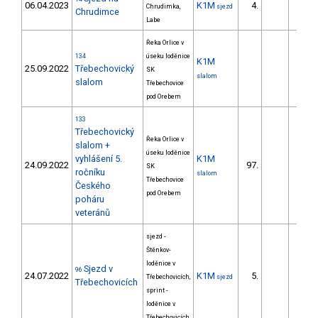
06.04.2023
K1M
4.
83.
Chrudimka,
sjezd
Chrudimce
Labe
Řeka Orlice v
134
úseku loděnice
K1M
25.09.2022
Třebechovický
SK
slalom
slalom
Třebechovice
pod Orebem
133
Třebechovický
Řeka Orlice v
slalom +
úseku loděnice
vyhlášení 5.
K1M
24.09.2022
97.
36.
SK
ročníku
slalom
Třebechovice
Českého
pod Orebem
poháru
veteránů
sjezd -
Štěnkov-
loděnice v
Sjezd v
96
24.07.2022
K1M
5.
72.
Třebechovicích,
sjezd
Třebechovicích
sprint -
loděnice v
Třebechovicích