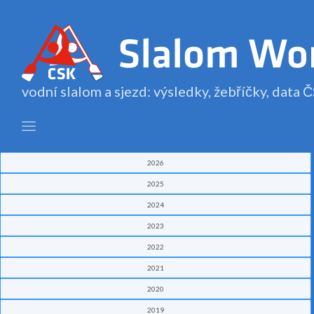
vodní slalom a sjezd: výsledky, žebříčky, data
2026
2025
2024
2023
2022
2021
2020
2019