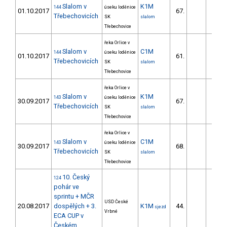
Slalom v
K1M
144
úseku loděnice
01.10.2017
67.
34.
Třebechovicích
SK
slalom
Třebechovice
řeka Orlice v
Slalom v
C1M
144
úseku loděnice
01.10.2017
61.
72.
Třebechovicích
SK
slalom
Třebechovice
řeka Orlice v
Slalom v
K1M
143
úseku loděnice
30.09.2017
67.
33.
Třebechovicích
SK
slalom
Třebechovice
řeka Orlice v
Slalom v
C1M
143
úseku loděnice
30.09.2017
68.
77.
Třebechovicích
SK
slalom
Třebechovice
10. Český
124
pohár ve
sprintu + MČR
USD České
20.08.2017
dospělých + 3.
K1M
44.
25.
sjezd
Vrbné
ECA CUP v
Českém