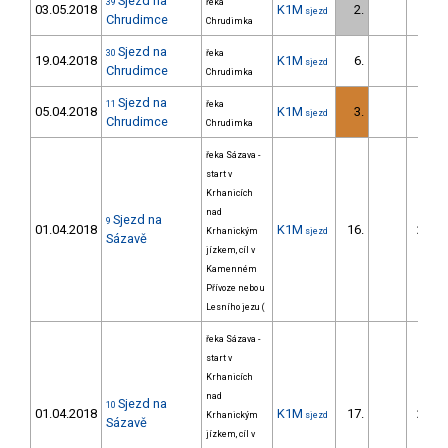
Sjezd na
39
řeka
03.05.2018
K1M
2.
83.
sjezd
Chrudimce
Chrudimka
Sjezd na
30
řeka
19.04.2018
K1M
6.
139.
sjezd
Chrudimce
Chrudimka
Sjezd na
11
řeka
05.04.2018
K1M
3.
110.
sjezd
Chrudimce
Chrudimka
řeka Sázava -
start v
Krhanicích
nad
Sjezd na
9
01.04.2018
K1M
16.
213.
Krhanickým
sjezd
Sázavě
jízkem, cíl v
Kamenném
Přívoze nebo u
Lesního jezu (
řeka Sázava -
start v
Krhanicích
nad
Sjezd na
10
01.04.2018
K1M
17.
222.
Krhanickým
sjezd
Sázavě
jízkem, cíl v