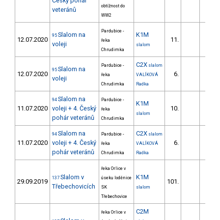
Český pohár
obtížnost do
veteránů
WW2
Pardubice -
Slalom na
K1M
95
12.07.2020
11.
20.
řeka
voleji
slalom
Chrudimka
C2X
Pardubice -
slalom
Slalom na
95
12.07.2020
6.
33.
řeka
VALÍKOVÁ
voleji
Chrudimka
Radka
Slalom na
94
Pardubice -
K1M
11.07.2020
voleji + 4. Český
10.
13.
řeka
slalom
pohár veteránů
Chrudimka
Slalom na
C2X
94
Pardubice -
slalom
11.07.2020
voleji + 4. Český
6.
34.
řeka
VALÍKOVÁ
pohár veteránů
Chrudimka
Radka
řeka Orlice v
Slalom v
K1M
137
úseku loděnice
29.09.2019
101.
33.
Třebechovicích
SK
slalom
Třebechovice
C2M
řeka Orlice v