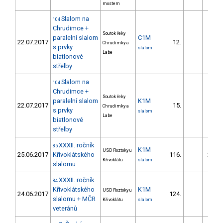
mostem
Slalom na
104
Chrudimce +
Soutok řeky
paralelní slalom
C1M
22.07.2017
12.
64.
Chrudimky a
s prvky
slalom
Labe
biatlonové
střelby
Slalom na
104
Chrudimce +
Soutok řeky
paralelní slalom
K1M
22.07.2017
15.
45.
Chrudimky a
s prvky
slalom
Labe
biatlonové
střelby
XXXII. ročník
85
K1M
USD Roztoky u
25.06.2017
Křivoklátského
116.
216.
Křivoklátu
slalom
slalomu
XXXII. ročník
84
Křivoklátského
K1M
USD Roztoky u
24.06.2017
124.
95.
slalomu + MČR
Křivoklátu
slalom
veteránů