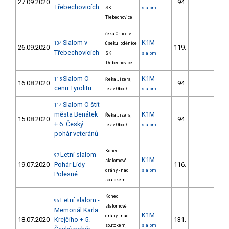
27.09.2020
94.
23.
Třebechovicích
SK
slalom
Třebechovice
řeka Orlice v
Slalom v
K1M
134
úseku loděnice
26.09.2020
119.
30.
Třebechovicích
SK
slalom
Třebechovice
Slalom O
K1M
115
Řeka Jizera,
16.08.2020
94.
31.
cenu Tyrolitu
jez v Obodři.
slalom
Slalom O štít
114
města Benátek
K1M
Řeka Jizera,
15.08.2020
94.
29.
+ 6. Český
jez v Obodři.
slalom
pohár veteránů
Konec
Letní slalom -
97
K1M
slalomové
19.07.2020
Pohár Lídy
116.
26.
dráhy - nad
slalom
Polesné
soutokem
Konec
Letní slalom -
96
slalomové
Memoriál Karla
K1M
dráhy - nad
18.07.2020
Krejčího + 5.
131.
30.
soutokem,
slalom