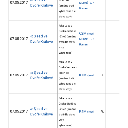
46
loděnice
07.05.2017
MORNŠTEJN
Dvoře Králové
(změna trati
Roman
vyhrazena dle
stavu vody)
řeka Labe v
úseku čistička
C2M
sjezd
Sjezd ve
45
- Žireč (změna
07.05.2017
MORNŠTEJN
Dvoře Králové
trati dle stavu
Roman
vody
vyhrazena)
řeka Labe v
úseku Verdek -
Sjezd ve
46
loděnice
07.05.2017
K1M
7.
111.
sjezd
Dvoře Králové
(změna trati
vyhrazena dle
stavu vody)
řeka Labe v
úseku čistička
Sjezd ve
45
- Žireč (změna
07.05.2017
K1M
9.
119.
sjezd
Dvoře Králové
trati dle stavu
vody
vyhrazena)