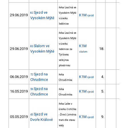
řeka Loučná ve
Sjezd ve
82
Vysokém Mýtě
29.06.2019
K1M
sjezd
Vysokém Mýtě
v úseku
loděnice
řeka Loučná ve
Vysokém Mýtě
v úseku
Slalom ve
K1M
83
29.06.2019
18.
24.
loděnice za
Vysokém Mýtě
slalom
Tyršovou
veřejnou
plovárnou
Sjezd na
72
řeka
06.06.2019
K1M
4.
151.
sjezd
Chrudimce
Chrudimka
Sjezd na
59
řeka
16.05.2019
K1M
5.
128.
sjezd
Chrudimce
Chrudimka
řeka Labe v
úseku čistička
Sjezd ve
43
- Žireč (změna
05.05.2019
K1M
9.
156.
sjezd
Dvoře Králové
trati dle stavu
vody