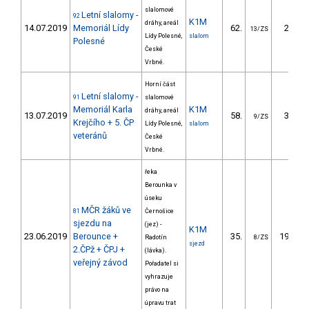
slalomové
Letní slalomy -
92
K1M
dráhy, areál
14.07.2019
Memoriál Lídy
62.
23.70
13/ZS
Lídy Polesné,
slalom
Polesné
České
Vrbné.
Horní část
Letní slalomy -
91
slalomové
Memoriál Karla
K1M
dráhy, areál
13.07.2019
58.
30.79
9/ZS
Krejčího + 5. ČP
Lídy Polesné,
slalom
veteránů
České
Vrbné.
řeka
Berounka v
úseku
MČR žáků ve
81
Černošice
sjezdu na
(jez) -
K1M
23.06.2019
Berounce +
35.
193.11
Radotín
8/ZS
sjezd
2.ČPž + ČPJ +
(lávka).
veřejný závod
Pořadatel si
vyhrazuje
právo na
úpravu trat