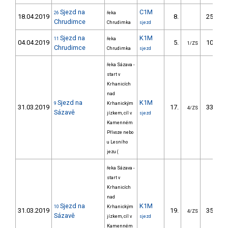
Sjezd na
C1M
26
řeka
18.04.2019
8.
250.80
Chrudimce
Chrudimka
sjezd
Sjezd na
K1M
11
řeka
04.04.2019
5.
100.10
1/ZS
Chrudimce
Chrudimka
sjezd
řeka Sázava -
start v
Krhanicích
nad
Sjezd na
K1M
9
Krhanickým
31.03.2019
17.
337.31
4/ZS
Sázavě
jízkem, cíl v
sjezd
Kamenném
Přívoze nebo
u Lesního
jezu (
řeka Sázava -
start v
Krhanicích
nad
Sjezd na
K1M
10
Krhanickým
31.03.2019
19.
355.48
4/ZS
Sázavě
jízkem, cíl v
sjezd
Kamenném