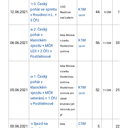
3. Český
77
USD
pohár ve sprintu
K1M
12.06.2021
44.
10.31
Roudnice
9/DM
v Roudnici n.L. +
sjezd
nad Labem
3.ČPJ
2. Český
46
pohár v
řeka Morava
klasickém
K1M
v úseku
06.06.2021
56.
336.50
11/DM
sjezdu + MČR
Postřelmov-
sjezd
U23 + 2.ČPJ v
Leština
Postřelmově
řeka Morava
v úseku
1. Český
44
Postřelmov-
pohár v
Leština,
klasickém
K1M
Postřelmov -
05.06.2021
52.
296.65
11/DM
sjezdu + MČR
Lesnice pro
sjezd
veteránů + 1.ČPJ
závod
v Postřelmově
družstev (při
tréninku ani
př
Sjezd na
C1M
72
řeka
03.06.2021
5.
222.04