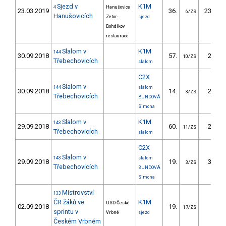
Sjezd v
K1M
4
Hanušovice
23.03.2019
36.
239.70
6/ZS
Hanušovicích
Zetor-
sjezd
Bohdíkov
restaurace
Slalom v
K1M
144
30.09.2018
57.
22.90
10/ZS
Třebechovicích
slalom
C2X
Slalom v
144
slalom
30.09.2018
14.
21.40
3/ZS
Třebechovicích
BUNDOVÁ
Simona
Slalom v
K1M
143
29.09.2018
60.
28.95
11/ZS
Třebechovicích
slalom
C2X
Slalom v
143
slalom
29.09.2018
19.
36.81
3/ZS
Třebechovicích
BUNDOVÁ
Simona
Mistrovství
133
ČR žáků ve
K1M
USD České
02.09.2018
19.
9.56
17/ZS
sprintu v
Vrbné
sjezd
Českém Vrbném