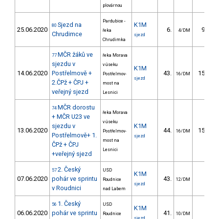
plovárnou
Pardubice -
Sjezd na
K1M
80
25.06.2020
6.
95.01
řeka
4/DM
Chrudimce
sjezd
Chrudimka
MČR žáků ve
77
řeka Morava
sjezdu v
v úseku
K1M
14.06.2020
Postřelmově +
43.
154.06
Postřelmov-
16/DM
sjezd
2.ČPž + ČPJ +
most na
veřejný sjezd
Lesnici
MČR dorostu
74
řeka Morava
+ MČR U23 ve
v úseku
sjezdu v
K1M
13.06.2020
44.
150.83
Postřelmov-
16/DM
Postřelmově+ 1.
sjezd
most na
ČPž + ČPJ
Lesnici
+veřejný sjezd
2. Český
57
USD
K1M
07.06.2020
pohár ve sprintu
43.
8.72
Roudnice
12/DM
sjezd
v Roudnici
nad Labem
1. Český
56
USD
K1M
06.06.2020
pohár ve sprintu
41.
7.66
Roudnice
10/DM
sjezd