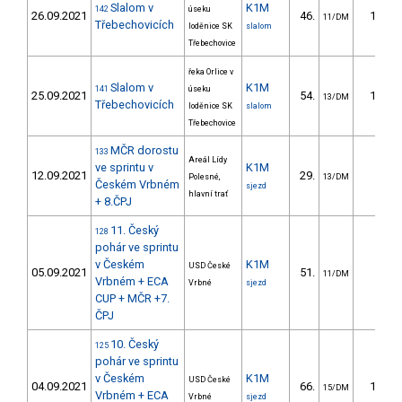
Slalom v
K1M
142
úseku
26.09.2021
46.
19.38
11/DM
Třebechovicích
loděnice SK
slalom
Třebechovice
řeka Orlice v
Slalom v
K1M
141
úseku
25.09.2021
54.
19.19
13/DM
Třebechovicích
loděnice SK
slalom
Třebechovice
MČR dorostu
133
Areál Lídy
ve sprintu v
K1M
12.09.2021
29.
7.55
Polesné,
13/DM
Českém Vrbném
sjezd
hlavní trať
+ 8.ČPJ
11. Český
128
pohár ve sprintu
v Českém
K1M
USD České
05.09.2021
51.
7.40
11/DM
Vrbném + ECA
Vrbné
sjezd
CUP + MČR +7.
ČPJ
10. Český
125
pohár ve sprintu
v Českém
K1M
USD České
04.09.2021
66.
10.84
15/DM
Vrbném + ECA
Vrbné
sjezd