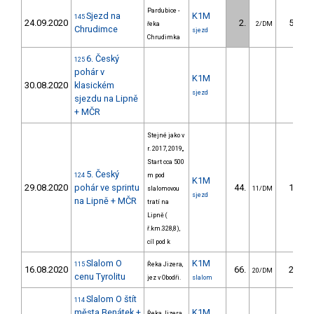
Pardubice -
Sjezd na
K1M
145
24.09.2020
2.
50.98
řeka
2/DM
Chrudimce
sjezd
Chrudimka
6. Český
125
pohár v
K1M
30.08.2020
klasickém
sjezd
sjezdu na Lipně
+ MČR
Stejné jako v
r. 2017, 2019,,
Start cca 500
5. Český
124
m pod
K1M
29.08.2020
pohár ve sprintu
44.
12.68
slalomovou
11/DM
sjezd
na Lipně + MČR
tratí na
Lipně (
ř.km.328,8),
cíl pod k
Slalom O
K1M
115
Řeka Jizera,
16.08.2020
66.
22.05
20/DM
cenu Tyrolitu
jez v Obodři.
slalom
Slalom O štít
114
města Benátek +
K1M
Řeka Jizera,