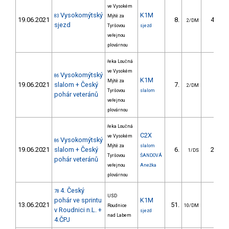
ve Vysokém
Vysokomýtský
K1M
83
Mýtě za
19.06.2021
8.
46.50
2/DM
sjezd
Tyršovou
sjezd
veřejnou
plovárnou
řeka Loučná
ve Vysokém
Vysokomýtský
86
K1M
Mýtě za
19.06.2021
slalom + Český
7.
8.20
2/DM
Tyršovou
slalom
pohár veteránů
veřejnou
plovárnou
řeka Loučná
C2X
ve Vysokém
Vysokomýtský
86
Mýtě za
slalom
19.06.2021
slalom + Český
6.
24.60
1/DS
Tyršovou
ŠANDOVÁ
pohár veteránů
veřejnou
Anežka
plovárnou
4. Český
78
USD
pohár ve sprintu
K1M
13.06.2021
51.
9.85
Roudnice
10/DM
v Roudnici n.L. +
sjezd
nad Labem
4.ČPJ