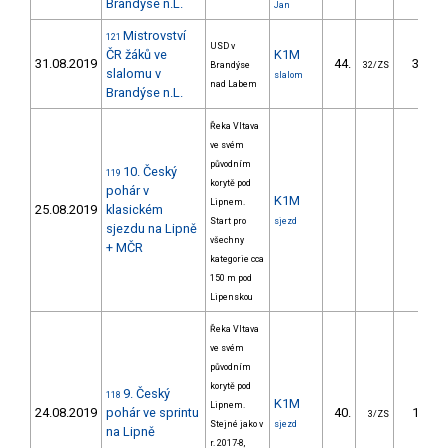
Brandýse n.L.
Jan
Mistrovství
121
USD v
ČR žáků ve
K1M
31.08.2019
44.
30.76
Brandýse
32/ZS
slalomu v
slalom
nad Labem
Brandýse n.L.
Řeka Vltava
ve svém
původním
10. Český
119
korytě pod
pohár v
K1M
Lipnem.
25.08.2019
klasickém
Start pro
sjezd
sjezdu na Lipně
všechny
+ MČR
kategorie cca
150 m pod
Lipenskou
Řeka Vltava
ve svém
původním
korytě pod
9. Český
118
K1M
Lipnem.
24.08.2019
pohár ve sprintu
40.
12.90
3/ZS
Stejné jako v
sjezd
na Lipně
r. 2017-8,