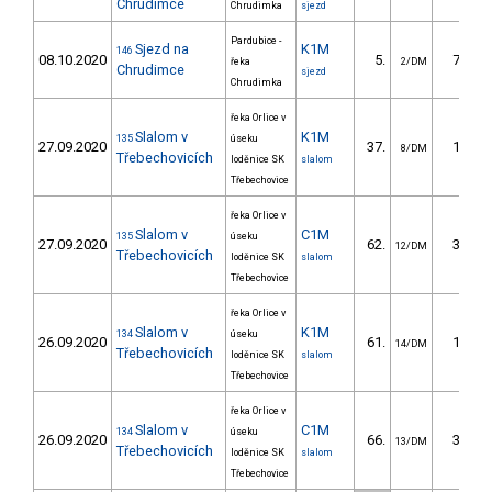
Chrudimce
Chrudimka
sjezd
Pardubice -
Sjezd na
K1M
146
08.10.2020
5.
78.03
řeka
2/DM
Chrudimce
sjezd
Chrudimka
řeka Orlice v
Slalom v
K1M
135
úseku
27.09.2020
37.
12.92
8/DM
Třebechovicích
loděnice SK
slalom
Třebechovice
řeka Orlice v
Slalom v
C1M
135
úseku
27.09.2020
62.
33.34
12/DM
Třebechovicích
loděnice SK
slalom
Třebechovice
řeka Orlice v
Slalom v
K1M
134
úseku
26.09.2020
61.
17.79
14/DM
Třebechovicích
loděnice SK
slalom
Třebechovice
řeka Orlice v
Slalom v
C1M
134
úseku
26.09.2020
66.
35.18
13/DM
Třebechovicích
loděnice SK
slalom
Třebechovice