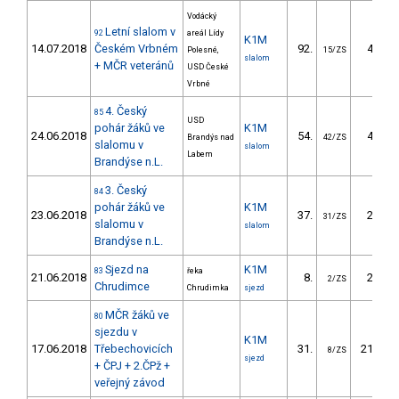
Vodácký
Letní slalom v
92
areál Lídy
K1M
14.07.2018
Českém Vrbném
92.
41.55
Polesné,
15/ZS
slalom
+ MČR veteránů
USD České
Vrbné
4. Český
85
USD
pohár žáků ve
K1M
24.06.2018
54.
40.49
Brandýs nad
42/ZS
slalomu v
slalom
Labem
Brandýse n.L.
3. Český
84
pohár žáků ve
K1M
23.06.2018
37.
27.31
31/ZS
slalomu v
slalom
Brandýse n.L.
Sjezd na
K1M
83
řeka
21.06.2018
8.
21.20
2/ZS
Chrudimce
Chrudimka
sjezd
MČR žáků ve
80
sjezdu v
K1M
17.06.2018
Třebechovicích
31.
214.22
8/ZS
sjezd
+ ČPJ + 2.ČPž +
veřejný závod