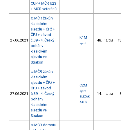
CUP + MČR U23
+ MČR veteránů
MČR žáků v
92
klasickém
sjezdu + ČPž +
ČPJ + závod
K1M
27.06.2021
č.39 - 4. Český
48.
135.34
12/DM
sjezd
pohár v
klasickém
sjezdu ve
Strakon
MČR žáků v
92
klasickém
sjezdu + ČPž +
C2M
ČPJ + závod
sjezd
27.06.2021
č.39 - 4. Český
14.
87.34
2/DM
SLEZÁK
pohár v
Adam
klasickém
sjezdu ve
Strakon
MČR dorostu
89