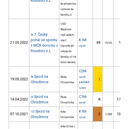
Roudnici n.L.
do přívodního
ramene ke
kanálu, cí
USD
Roudnice
7. Český
59
nad Labem -
pohár ve sprintu
K1M
start
21.05.2022
49.
10.14
15/DS
+ MČR dorostu v
klasicky při
sjezd
Roudnici n.L.
vstupu do
kanálu, cíl na
konci kanálu
C2M
Sjezd na
58
Řeka
sjezd
19.05.2022
1.
Chrudimce
Chrudimka
KAŠPAR
Lukáš
Sjezd na
C1M
29
Řeka
14.04.2022
8.
172.60
Chrudimce
Chrudimka
sjezd
Sjezd na
K1M
157
řeka
07.10.2021
3.
139.03
1/DM
Chrudimce
Chrudimka
sjezd
řeka Orlice v