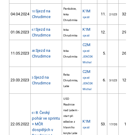
Pardubice,
Sjezd na
K1M
10
04.04.2024
11.
322.80
řeka
2/U23
Chrudimce
sjezd
Chrudimka
Sjezd na
K1M
67
řeka
01.06.2023
12.
292.40
Chrudimce
Chrudimka
sjezd
C2M
Sjezd na
48
řeka
sjezd
11.05.2023
5.
269.20
Chrudimce
Chrudimka
JENČEK
Michal
C2M
Řeka
Sjezd na
3
sjezd
23.03.2023
6.
126.00
Chrudimka,
3/U23
Chrudimce
JENČEK
Labe
Michal
USD
Roudnice
nad Labem -
8. Český
61
start při
pohár ve sprintu
K1M
odbočce z
22.05.2022
+ MČR
53.
14.69
17/DS
hlavního
sjezd
dospělých v
koryta Labe