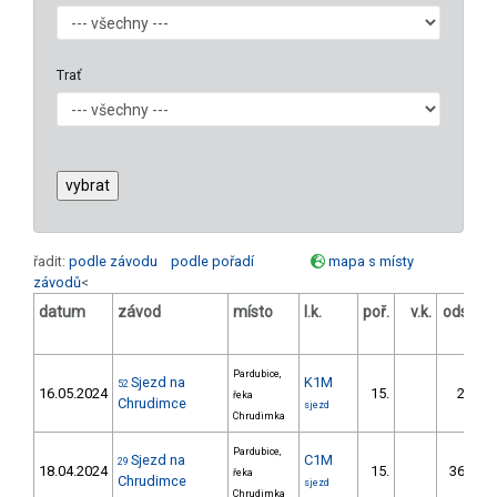
Trať
řadit:
podle závodu
podle pořadí
mapa s místy
závodů
<
datum
závod
místo
l.k.
poř.
v.k.
odstup
[s]
Pardubice,
Sjezd na
K1M
52
16.05.2024
15.
26.94
řeka
Chrudimce
sjezd
Chrudimka
Pardubice,
Sjezd na
C1M
29
18.04.2024
15.
364.17
řeka
Chrudimce
sjezd
Chrudimka