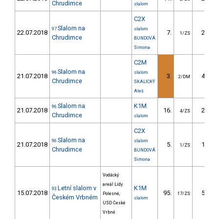
Chrudimce
slalom
C2X
Slalom na
97
slalom
22.07.2018
7.
24.40
1/ZS
Chrudimce
BUNDOVÁ
Simona
C2M
Slalom na
96
slalom
21.07.2018
3.
43.70
2/DM
Chrudimce
SKALICKÝ
Aleš
Slalom na
K1M
96
21.07.2018
16.
26.00
4/ZS
Chrudimce
slalom
C2X
Slalom na
96
slalom
21.07.2018
5.
17.70
1/ZS
Chrudimce
BUNDOVÁ
Simona
Vodácký
areál Lídy
Letní slalom v
K1M
93
15.07.2018
95.
52.29
Polesné,
17/ZS
Českém Vrbném
slalom
USD České
Vrbné