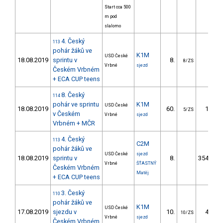
Start cca 500
m pod
slalomo
4. Český
113
pohár žáků ve
K1M
USD České
18.08.2019
sprintu v
8.
8.77
8/ZS
Vrbné
sjezd
Českém Vrbném
+ ECA CUP teens
8. Český
114
pohár ve sprintu
K1M
USD České
18.08.2019
60.
13.33
5/ZS
v Českém
Vrbné
sjezd
Vrbném + MČR
4. Český
113
C2M
pohár žáků ve
USD České
sjezd
18.08.2019
sprintu v
8.
3544.41
Vrbné
ŠŤASTNÝ
Českém Vrbném
Matěj
+ ECA CUP teens
3. Český
110
pohár žáků ve
K1M
USD České
17.08.2019
sjezdu v
10.
43.00
10/ZS
Vrbné
sjezd
Českém Vrbném