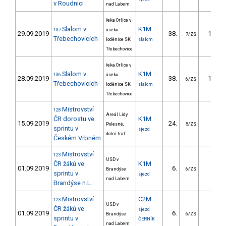
v Roudnici
nad Labem
řeka Orlice v
Slalom v
K1M
137
úseku
29.09.2019
38.
17.40
7/ZS
Třebechovicích
loděnice SK
slalom
Třebechovice
řeka Orlice v
Slalom v
K1M
136
úseku
28.09.2019
38.
17.80
6/ZS
Třebechovicích
loděnice SK
slalom
Třebechovice
Mistrovství
128
Areál Lídy
ČR dorostu ve
K1M
15.09.2019
24.
8.34
Polesné,
5/ZS
sprintu v
sjezd
dolní trať
Českém Vrbném
Mistrovství
123
USD v
ČR žáků ve
K1M
01.09.2019
6.
5.49
Brandýse
6/ZS
sprintu v
sjezd
nad Labem
Brandýse n.L.
Mistrovství
C2M
123
USD v
ČR žáků ve
sjezd
01.09.2019
6.
4.27
Brandýse
6/ZS
sprintu v
ČERNÍK
nad Labem