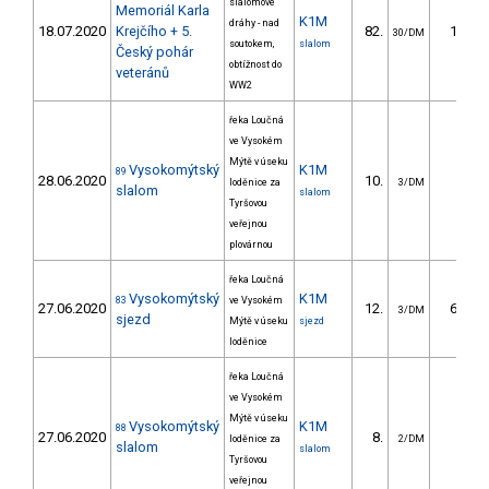
slalomové
Memoriál Karla
K1M
dráhy - nad
18.07.2020
Krejčího + 5.
82.
18.45
30/DM
soutokem,
slalom
Český pohár
obtížnost do
veteránů
WW2
řeka Loučná
ve Vysokém
Mýtě v úseku
Vysokomýtský
K1M
89
28.06.2020
10.
6.90
loděnice za
3/DM
slalom
slalom
Tyršovou
veřejnou
plovárnou
řeka Loučná
Vysokomýtský
K1M
83
ve Vysokém
27.06.2020
12.
66.90
3/DM
sjezd
Mýtě v úseku
sjezd
loděnice
řeka Loučná
ve Vysokém
Mýtě v úseku
Vysokomýtský
K1M
88
27.06.2020
8.
9.00
loděnice za
2/DM
slalom
slalom
Tyršovou
veřejnou