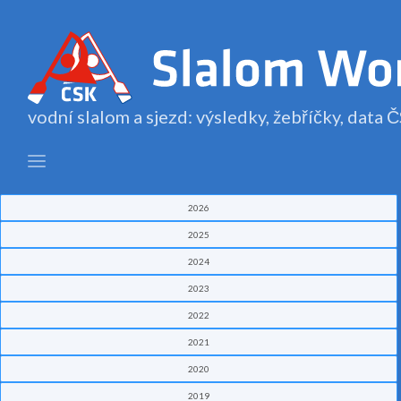
vodní slalom a sjezd: výsledky, žebříčky, data
2026
2025
2024
2023
2022
2021
2020
2019