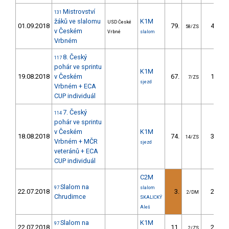
Mistrovství
131
žáků ve slalomu
K1M
USD České
01.09.2018
79.
41.01
58/ZS
v Českém
Vrbné
slalom
Vrbném
8. Český
117
pohár ve sprintu
K1M
19.08.2018
v Českém
67.
14.16
7/ZS
sjezd
Vrbném + ECA
CUP individuál
7. Český
114
pohár ve sprintu
v Českém
K1M
18.08.2018
74.
31.49
14/ZS
Vrbném + MČR
sjezd
veteránů + ECA
CUP individuál
C2M
Slalom na
97
slalom
22.07.2018
3.
27.80
2/DM
Chrudimce
SKALICKÝ
Aleš
Slalom na
K1M
97
22.07.2018
11.
20.40
2/ZS