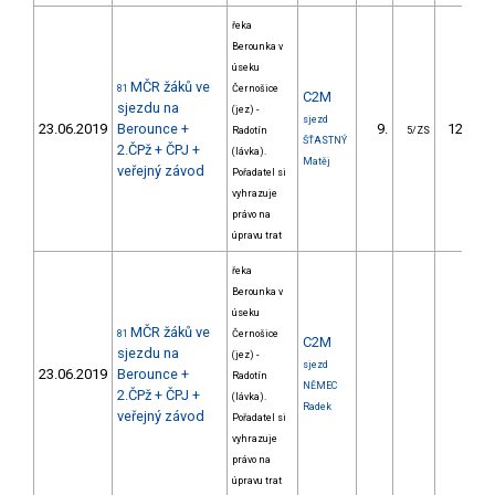
řeka
Berounka v
úseku
MČR žáků ve
81
Černošice
C2M
sjezdu na
(jez) -
sjezd
23.06.2019
Berounce +
9.
125.41
Radotín
5/ZS
ŠŤASTNÝ
2.ČPž + ČPJ +
(lávka).
Matěj
veřejný závod
Pořadatel si
vyhrazuje
právo na
úpravu trat
řeka
Berounka v
úseku
MČR žáků ve
81
Černošice
C2M
sjezdu na
(jez) -
sjezd
23.06.2019
Berounce +
Radotín
NĚMEC
2.ČPž + ČPJ +
(lávka).
Radek
veřejný závod
Pořadatel si
vyhrazuje
právo na
úpravu trat