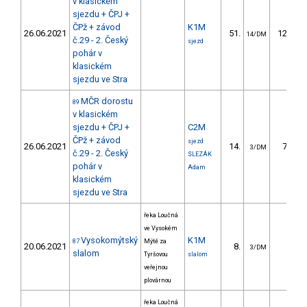
v klasickém
sjezdu + ČPJ +
ČPž + závod
K1M
26.06.2021
51.
124.07
14/DM
č.29 - 2. Český
sjezd
pohár v
klasickém
sjezdu ve Stra
MČR dorostu
89
v klasickém
sjezdu + ČPJ +
C2M
ČPž + závod
sjezd
26.06.2021
14.
71.79
3/DM
č.29 - 2. Český
SLEZÁK
pohár v
Adam
klasickém
sjezdu ve Stra
řeka Loučná
ve Vysokém
Vysokomýtský
K1M
87
Mýtě za
20.06.2021
8.
9.00
3/DM
slalom
Tyršovou
slalom
veřejnou
plovárnou
řeka Loučná