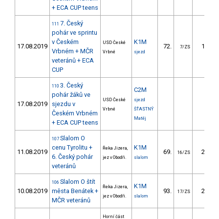
+ ECA CUP teens
7. Český
111
pohár ve sprintu
v Českém
K1M
USD České
17.08.2019
72.
15.76
7/ZS
Vrbném + MČR
Vrbné
sjezd
veteránů + ECA
CUP
3. Český
110
C2M
pohár žáků ve
USD České
sjezd
17.08.2019
sjezdu v
Vrbné
ŠŤASTNÝ
Českém Vrbném
Matěj
+ ECA CUP teens
Slalom O
107
cenu Tyrolitu +
K1M
Řeka Jizera,
11.08.2019
69.
23.11
16/ZS
6. Český pohár
jez v Obodři.
slalom
veteránů
Slalom O štít
106
K1M
Řeka Jizera,
10.08.2019
města Benátek +
93.
29.75
17/ZS
jez v Obodři.
slalom
MČR veteránů
Horní část