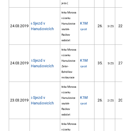
jezu (
řeka Morava
v úseku
Sjezd v
K1M
6
Hanušovice
24.03.2019
26.
220.30
3/ZS
Hanušovicích
soutok-
sjezd
Raškov
vodočet
řeka Morava
v úseku
Sjezd v
K1M
5
Hanušovice
24.03.2019
35.
270.80
5/ZS
Hanušovicích
Zetor-
sjezd
Bohdíkov
restaurace
řeka Morava
v úseku
Sjezd v
K1M
3
Hanušovice
23.03.2019
26.
207.30
2/ZS
Hanušovicích
soutok-
sjezd
Raškov
vodočet
řeka Morava
v úseku