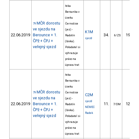
řeka
Berounka v
úseku
MČR dorostu
79
Černošice
ve sjezdu na
(jez) -
K1M
22.06.2019
Berounce + 1.
34.
192.58
Radotín
6/ZS
sjezd
ČPž + ČPJ +
(lávka).
veřejný sjezd
Pořadatel si
vyhrazuje
právo na
úpravu trat
řeka
Berounka v
úseku
MČR dorostu
79
Černošice
C2M
ve sjezdu na
(jez) -
sjezd
22.06.2019
Berounce + 1.
11.
126.52
Radotín
7/DM
NĚMEC
ČPž + ČPJ +
(lávka).
Radek
veřejný sjezd
Pořadatel si
vyhrazuje
právo na
úpravu trat