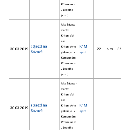
Přívoze nebo
u Lesního
jezu (
řeka Sázava -
start v
Krhanicích
nad
Sjezd na
K1M
7
Krhanickým
30.03.2019
22.
366.09
4/ZS
Sázavě
jízkem, cíl v
sjezd
Kamenném
Přívoze nebo
u Lesního
jezu (
řeka Sázava -
start v
Krhanicích
nad
Sjezd na
K1M
8
Krhanickým
30.03.2019
Sázavě
jízkem, cíl v
sjezd
Kamenném
Přívoze nebo
u Lesního