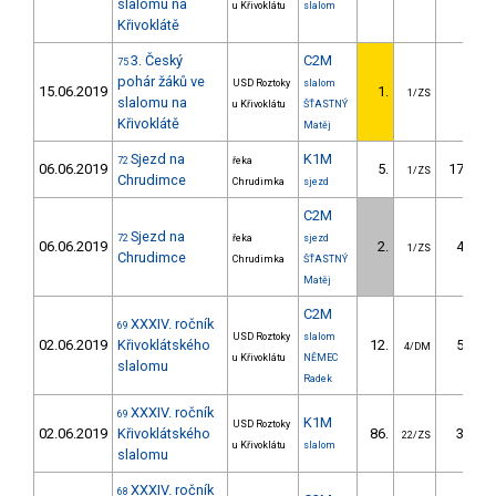
slalomu na
u Křivoklátu
slalom
Křivoklátě
3. Český
C2M
75
pohár žáků ve
USD Roztoky
slalom
15.06.2019
1.
1/ZS
slalomu na
u Křivoklátu
ŠŤASTNÝ
Křivoklátě
Matěj
Sjezd na
K1M
72
řeka
06.06.2019
5.
172.80
1/ZS
Chrudimce
Chrudimka
sjezd
C2M
Sjezd na
72
řeka
sjezd
06.06.2019
2.
42.80
1/ZS
Chrudimce
Chrudimka
ŠŤASTNÝ
Matěj
C2M
XXXIV. ročník
69
USD Roztoky
slalom
02.06.2019
Křivoklátského
12.
50.98
4/DM
u Křivoklátu
NĚMEC
slalomu
Radek
XXXIV. ročník
69
K1M
USD Roztoky
02.06.2019
Křivoklátského
86.
34.89
22/ZS
u Křivoklátu
slalom
slalomu
XXXIV. ročník
68