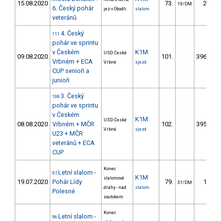
15.08.2020
73.
24.72
19/DM
6. Český pohár
jez v Obodři.
slalom
veteránů
4. Český
111
pohár ve sprintu
v Českém
K1M
USD České
09.08.2020
101.
3960.35
Vrbném + ECA
Vrbné
sjezd
CUP senioři a
junioři
3. Český
108
pohár ve sprintu
v Českém
K1M
USD České
08.08.2020
Vrbném + MČR
102.
3959.93
Vrbné
sjezd
U23 + MČR
veteránů + ECA
CUP
Konec
Letní slalom -
97
K1M
slalomové
19.07.2020
Pohár Lídy
79.
18.56
31/DM
dráhy - nad
slalom
Polesné
soutokem
Konec
Letní slalom -
96