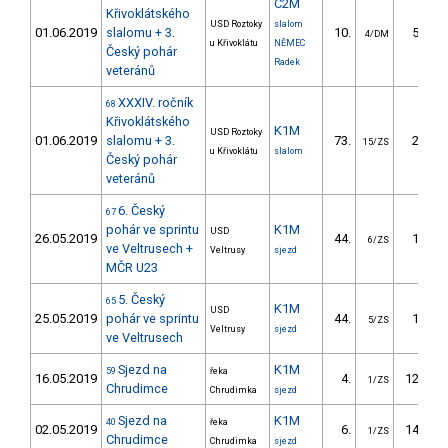
C2M
Křivoklátského
USD Roztoky
slalom
01.06.2019
slalomu + 3.
10.
51.35
4/DM
u Křivoklátu
NĚMEC
Český pohár
Radek
veteránů
XXXIV. ročník
68
Křivoklátského
K1M
USD Roztoky
01.06.2019
slalomu + 3.
73.
27.89
15/ZS
u Křivoklátu
slalom
Český pohár
veteránů
6. Český
67
pohár ve sprintu
K1M
USD
26.05.2019
44.
16.03
6/ZS
ve Veltrusech +
Veltrusy
sjezd
MČR U23
5. Český
65
K1M
USD
25.05.2019
pohár ve sprintu
44.
16.60
5/ZS
Veltrusy
sjezd
ve Veltrusech
Sjezd na
K1M
59
řeka
16.05.2019
4.
125.00
1/ZS
Chrudimce
Chrudimka
sjezd
Sjezd na
K1M
40
řeka
02.05.2019
6.
142.80
1/ZS
Chrudimce
Chrudimka
sjezd