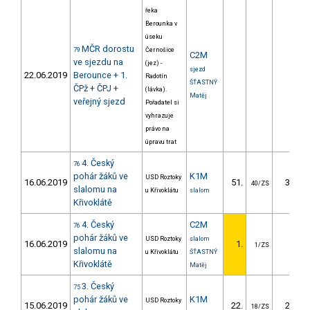
řeka
Berounka v
úseku
MČR dorostu
79
Černošice
C2M
ve sjezdu na
(jez) -
sjezd
22.06.2019
Berounce + 1.
Radotín
ŠŤASTNÝ
ČPž + ČPJ +
(lávka).
Matěj
veřejný sjezd
Pořadatel si
vyhrazuje
právo na
úpravu trat
4. Český
76
pohár žáků ve
K1M
USD Roztoky
16.06.2019
51.
35.60
40/ZS
slalomu na
u Křivoklátu
slalom
Křivoklátě
4. Český
C2M
76
pohár žáků ve
USD Roztoky
slalom
16.06.2019
1.
1/ZS
slalomu na
u Křivoklátu
ŠŤASTNÝ
Křivoklátě
Matěj
3. Český
75
pohár žáků ve
K1M
USD Roztoky
15.06.2019
22.
22.70
18/ZS