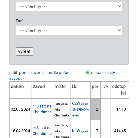
Trať
řadit:
podle závodu
podle pořadí
mapa s místy
závodů
<
datum
závod
místo
l.k.
poř.
v.k.
odstup
odst
[s]
C2W
Pardubice,
sjezd
Sjezd na
41
02.05.2024
2.
14.10
řeka
SMEREKOVÁ
Chrudimce
Chrudimka
Anna
Pardubice,
Sjezd na
29
18.04.2024
K1W
7.
414.45
4
řeka
sjezd
Chrudimce
Chrudimka