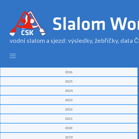
vodní slalom a sjezd: výsledky, žebříčky, data
2026
2025
2024
2023
2022
2021
2020
2019