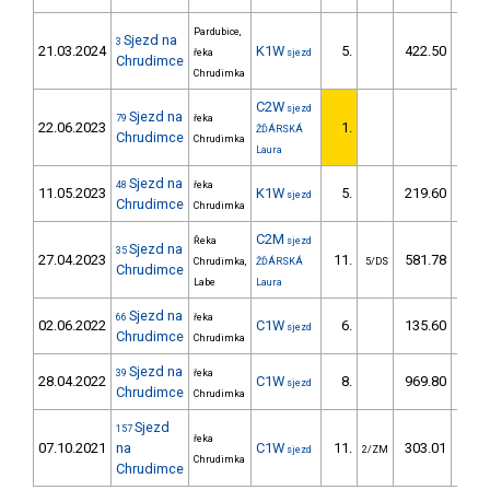
Pardubice,
Sjezd na
3
21.03.2024
K1W
5.
422.50
4
řeka
sjezd
Chrudimce
Chrudimka
C2W
sjezd
Sjezd na
79
řeka
22.06.2023
1.
ŽĎÁRSKÁ
Chrudimce
Chrudimka
Laura
Sjezd na
48
řeka
11.05.2023
K1W
5.
219.60
2
sjezd
Chrudimce
Chrudimka
C2M
Řeka
sjezd
Sjezd na
35
27.04.2023
11.
581.78
6
Chrudimka,
ŽĎÁRSKÁ
5/DS
Chrudimce
Labe
Laura
Sjezd na
66
řeka
02.06.2022
C1W
6.
135.60
1
sjezd
Chrudimce
Chrudimka
Sjezd na
39
řeka
28.04.2022
C1W
8.
969.80
16
sjezd
Chrudimce
Chrudimka
Sjezd
157
řeka
07.10.2021
na
C1W
11.
303.01
2
sjezd
2/ZM
Chrudimka
Chrudimce