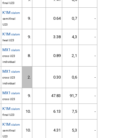
final U23
K1M
slalom
9.
0.64
0,7
-
semifinal
U23
K1M
slalom
9.
3.38
4,3
-
heat U23
MX1
slalom
8.
0.89
2,1
-
cross U23
individual
MX1
slalom
2.
0.30
0,6
-
cross U23
individual
MX1
slalom
9.
47.83
91,7
-
cross U23
K1M
slalom
10.
6.13
7,5
-
final U23
K1M
slalom
10.
4.31
5,3
-
semifinal
U23