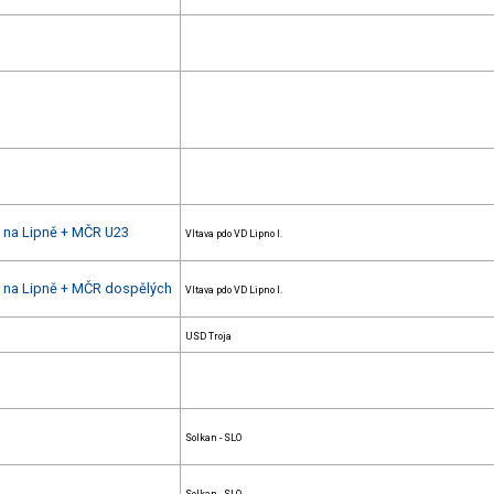
u na Lipně + MČR U23
Vltava pdo VD Lipno I.
u na Lipně + MČR dospělých
Vltava pdo VD Lipno I.
USD Troja
Solkan - SLO