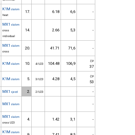
K1M
slalom
17.
6.18
6,6
-
heat
MX1
slalom
14.
2.66
5,3
-
cross
individual
MX1
slalom
20.
41.71
71,6
-
cross
ČP
K1M
10.
104.48
106,9
slalom
4/U23
37
ČP
K1M
5.
4.28
4,5
slalom
3/U23
53
MX1
2.
-
sjezd
2/U23
MX1
-
slalom
MX1
slalom
4.
1.42
3,1
-
cross U23
K1M
slalom
9.
7.41
8,5
-