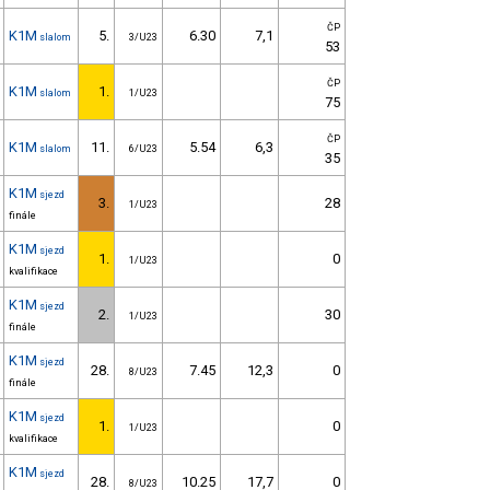
ČP
K1M
5.
6.30
7,1
slalom
3/U23
53
ČP
K1M
1.
slalom
1/U23
75
ČP
K1M
11.
5.54
6,3
slalom
6/U23
35
K1M
sjezd
3.
28
1/U23
finále
K1M
sjezd
1.
0
1/U23
kvalifikace
K1M
sjezd
2.
30
1/U23
finále
K1M
sjezd
28.
7.45
12,3
0
8/U23
finále
K1M
sjezd
1.
0
1/U23
kvalifikace
K1M
sjezd
28.
10.25
17,7
0
8/U23