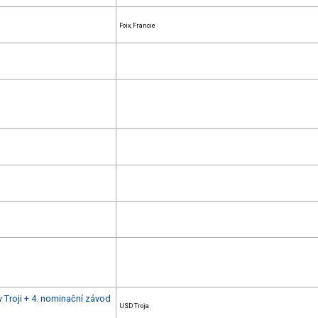
Foix, Francie
 Troji + 4. nominační závod
USD Troja