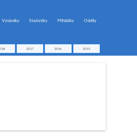
Výsledky
Statistiky
Přihlášky
Oddíly
018
2017
2016
2015