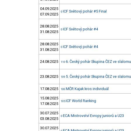
04.09.2025
ICF Světový pohár #5 Final
0
07.09.2025
28.08.2025
ICF Světový pohár #4
0
31.08.2025
28.08.2025
ICF Světový pohár #4
0
31.08.2025
24.08.2025
6. Český pohár Skupina ČEZ ve slalom
110
23.08.2025
5. Český pohár Skupina ČEZ ve slalom
109
17.08.2025
MČR Kajak kros individuál
106
15.08.2025
ICF World Ranking
105
17.08.2025
30.07.2025
ECA Mistrovství Evropy juniorů a U23
0
03.08.2025
30.07.2025
ECA Mistrovství Evropy juniorů a U23