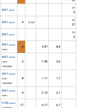
ČP
MX1
sjezd
0
ČP
MX1
4.
sjezd
2/U23
57
ČP
MX1
sjezd
0
MX1
slalom
3.
4.97
8,6
-
cross
MX1
slalom
5.
1.96
3,6
-
cross
individual
MX1
slalom
8.
1.11
1,7
-
cross
individual
MX1
slalom
9.
2.10
3,1
-
cross
K1M
slalom
17.
6.17
6,7
-
semifinal