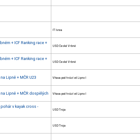
IT Ivrea
rbném + ICF Ranking race +
USD České Vrbné
rbném + ICF Ranking race +
USD České Vrbné
u na Lipně + MČR U23
Vltava pod hrází vd Lipno I
u na Lipně + MČR dospělých
Vltava pod hrází vd Lipno I
pohár v kayak cross -
USD Troja
USD Troja