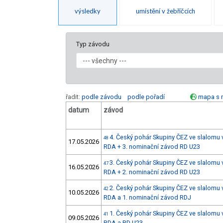
výsledky
umístění v žebříčcích
Typ závodu
řadit:
podle závodu
podle pořadí
mapa s 
datum
závod
4. Český pohár Skupiny ČEZ ve slalomu v
48
17.05.2026
RDA + 3. nominační závod RD U23
3. Český pohár Skupiny ČEZ ve slalomu v
47
16.05.2026
RDA + 2. nominační závod RD U23
2. Český pohár Skupiny ČEZ ve slalomu v
42
10.05.2026
RDA a 1. nominační závod RDJ
1. Český pohár Skupiny ČEZ ve slalomu 
41
09.05.2026
RDA a RD U23