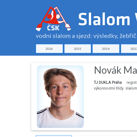
vodní slalom a sjezd: výsledky, žebří
2026
2025
2024
202
Novák Ma
TJ DUKLA Praha
regist
výkonnostní třídy
slalo