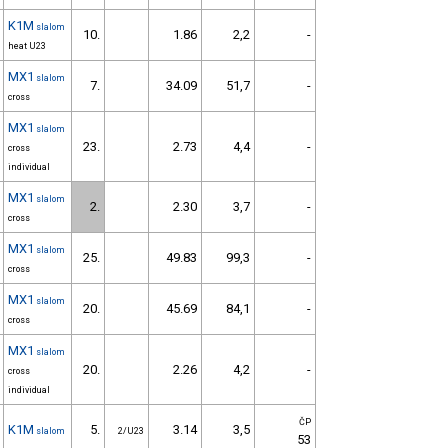
K1M
slalom
10.
1.86
2,2
-
heat U23
MX1
slalom
7.
34.09
51,7
-
cross
MX1
slalom
23.
2.73
4,4
-
cross
individual
MX1
slalom
2.
2.30
3,7
-
cross
MX1
slalom
25.
49.83
99,3
-
cross
MX1
slalom
20.
45.69
84,1
-
cross
MX1
slalom
20.
2.26
4,2
-
cross
individual
ČP
K1M
5.
3.14
3,5
slalom
2/U23
53