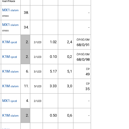
kvalifikace
MX1
slalom
38.
-
cross
MX1
slalom
34.
-
cross
ČP/OČ/OM
K1M
2.
1.02
2,4
sjezd
2/U23
68/0/91
ČP/OČ/OM
K1M
2.
0.10
0,2
sjezd
2/U23
68/0/98
ČP
K1M
6.
5.17
5,1
slalom
3/U23
49
ČP
K1M
11.
3.33
3,0
slalom
5/U23
35
MX1
4.
-
sjezd
2/U23
K1M
2.
0.50
0,6
-
slalom