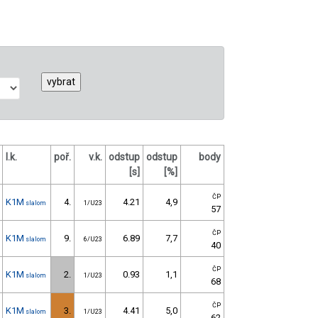
l.k.
poř.
v.k.
odstup
odstup
body
[s]
[%]
ČP
K1M
4.
4.21
4,9
slalom
1/U23
57
ČP
K1M
9.
6.89
7,7
slalom
6/U23
40
ČP
K1M
2.
0.93
1,1
slalom
1/U23
68
ČP
K1M
3.
4.41
5,0
slalom
1/U23
62