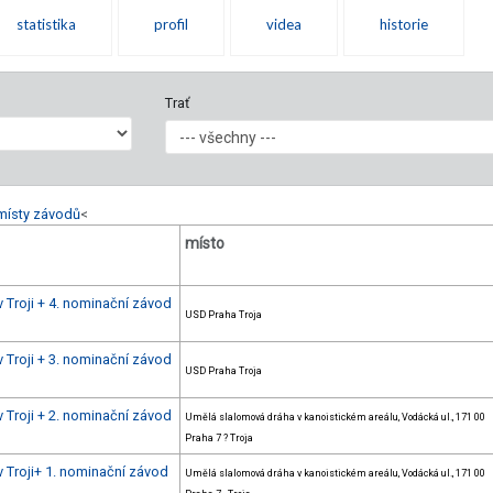
statistika
profil
videa
historie
Trať
místy závodů
<
místo
 Troji + 4. nominační závod
USD Praha Troja
 Troji + 3. nominační závod
USD Praha Troja
 Troji + 2. nominační závod
Umělá slalomová dráha v kanoistickém areálu, Vodácká ul., 171 00
Praha 7 ? Troja
v Troji+ 1. nominační závod
Umělá slalomová dráha v kanoistickém areálu, Vodácká ul., 171 00