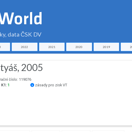
čky, data ČSK DV
3
2022
2021
2020
2019
2
tyáš, 2005
rační číslo: 119076
m
K1:
1
zásady pro zisk VT