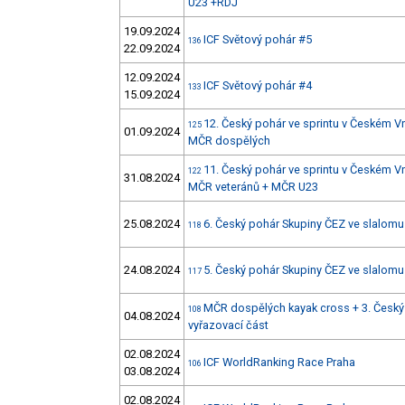
U23 +RDJ
19.09.2024
ICF Světový pohár #5
136
22.09.2024
12.09.2024
ICF Světový pohár #4
133
15.09.2024
12. Český pohár ve sprintu v Českém V
125
01.09.2024
MČR dospělých
11. Český pohár ve sprintu v Českém V
122
31.08.2024
MČR veteránů + MČR U23
25.08.2024
6. Český pohár Skupiny ČEZ ve slalom
118
24.08.2024
5. Český pohár Skupiny ČEZ ve slalom
117
MČR dospělých kayak cross + 3. Český 
108
04.08.2024
vyřazovací část
02.08.2024
ICF WorldRanking Race Praha
106
03.08.2024
02.08.2024