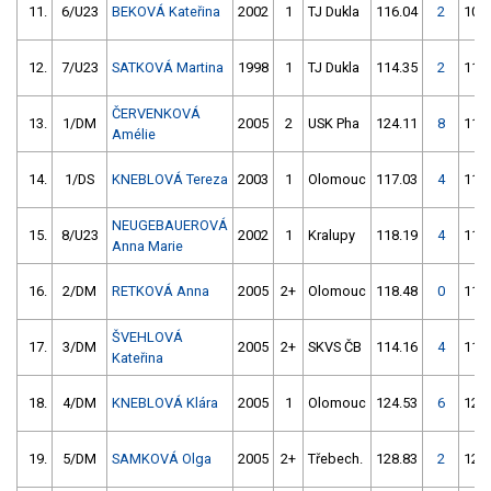
11.
6/U23
BEKOVÁ Kateřina
2002
1
TJ Dukla
116.04
2
109
12.
7/U23
SATKOVÁ Martina
1998
1
TJ Dukla
114.35
2
110
ČERVENKOVÁ
13.
1/DM
2005
2
USK Pha
124.11
8
112
Amélie
14.
1/DS
KNEBLOVÁ Tereza
2003
1
Olomouc
117.03
4
114
NEUGEBAUEROVÁ
15.
8/U23
2002
1
Kralupy
118.19
4
111
Anna Marie
16.
2/DM
RETKOVÁ Anna
2005
2+
Olomouc
118.48
0
116
ŠVEHLOVÁ
17.
3/DM
2005
2+
SKVS ČB
114.16
4
117
Kateřina
18.
4/DM
KNEBLOVÁ Klára
2005
1
Olomouc
124.53
6
120
19.
5/DM
SAMKOVÁ Olga
2005
2+
Třebech.
128.83
2
121