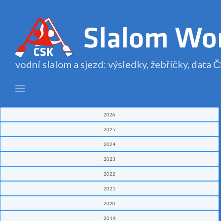
vodní slalom a sjezd: výsledky, žebříčky, data
2026
2025
2024
2023
2022
2021
2020
2019