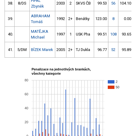
PÍPAL
38.
8/DS
2003
2
SKVS ČB
99.53
56
104.10
Zbyněk
ABRAHAM
39.
1992
2+
Benátky
123.00
8
0.00
Tomáš
MATĚJKA
40.
1997
1
USK Pha
99.51
108
93.65
Michael
41.
5/DM
BÍZEK Marek
2005
2+
TJ Dukla
96.77
52
95.89
Penalizace na jednotlivých brankách,
všechny kategorie
80
2
50
60
40
20