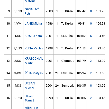
Matouš
NOVOTNÝ
9.
6/U23
2000
1
TJ Dukla
102.42
0
101.76
Petr
10.
1/VM
JÁNĚ Michal
1986
1
TJ Dukla
99.81
0
106.23
11.
1/DS
KRÁL Adam
2003
1
USK Pha
108.62
6
104.42
12.
7/U23
KUNA Václav
1998
1
TJ Dukla
111.53
4
99.40
KRATOCHVÍL
13.
2/DS
2003
1
Olomouc
103.79
2
113.29
Martin
14.
3/DS
ŘÍHA Matyáš
2003
2+
USK Pha
106.94
2
107.56
URBAN
15.
4/DS
2004
2+
Šumperk
106.35
8
103.95
Michal
HEGER
16.
8/U23
1998
1
TJ Dukla
108.86
2
103.46
Tomáš
GÜRTLER