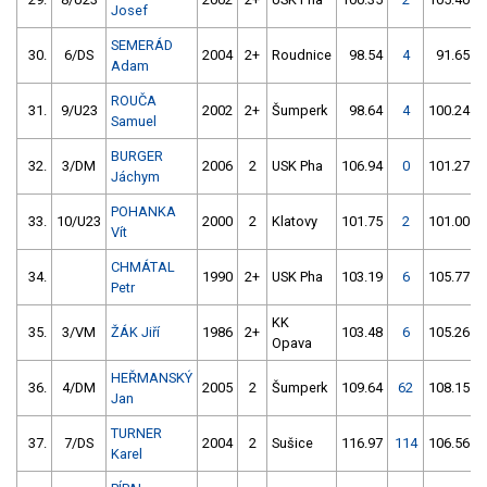
Josef
SEMERÁD
30.
6/DS
2004
2+
Roudnice
98.54
4
91.65
Adam
ROUČA
31.
9/U23
2002
2+
Šumperk
98.64
4
100.24
Samuel
BURGER
32.
3/DM
2006
2
USK Pha
106.94
0
101.27
Jáchym
POHANKA
33.
10/U23
2000
2
Klatovy
101.75
2
101.00
Vít
CHMÁTAL
34.
1990
2+
USK Pha
103.19
6
105.77
Petr
KK
35.
3/VM
ŽÁK Jiří
1986
2+
103.48
6
105.26
Opava
HEŘMANSKÝ
36.
4/DM
2005
2
Šumperk
109.64
62
108.15
Jan
TURNER
37.
7/DS
2004
2
Sušice
116.97
114
106.56
Karel