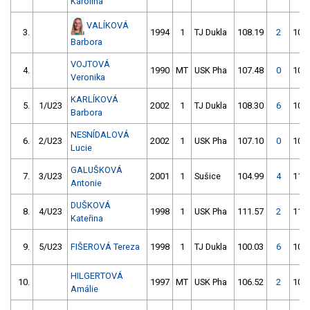
Karolína
VALÍKOVÁ
3.
1994
1
TJ Dukla
108.19
2
102
Barbora
VOJTOVÁ
4.
1990
MT
USK Pha
107.48
0
107
Veronika
KARLÍKOVÁ
5.
1/U23
2002
1
TJ Dukla
108.30
6
109
Barbora
NESNÍDALOVÁ
6.
2/U23
2002
1
USK Pha
107.10
0
108
Lucie
GALUŠKOVÁ
7.
3/U23
2001
1
Sušice
104.99
4
114
Antonie
DUŠKOVÁ
8.
4/U23
1998
1
USK Pha
111.57
2
114
Kateřina
9.
5/U23
FIŠEROVÁ Tereza
1998
1
TJ Dukla
100.03
6
101
HILGERTOVÁ
10.
1997
MT
USK Pha
106.52
2
101
Amálie