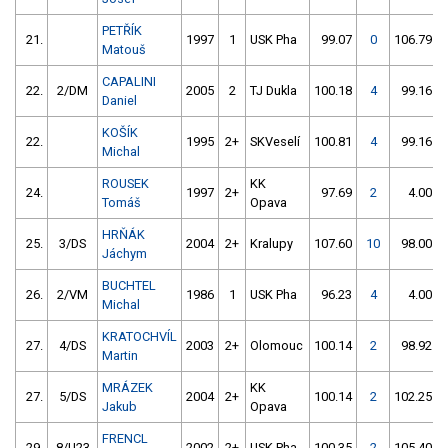
PETŘÍK
21.
1997
1
USK Pha
99.07
0
106.79
Matouš
CAPALINI
22.
2/DM
2005
2
TJ Dukla
100.18
4
99.16
Daniel
KOŠÍK
22.
1995
2+
SKVeselí
100.81
4
99.16
Michal
ROUSEK
KK
24.
1997
2+
97.69
2
4.00
Tomáš
Opava
HRŇÁK
25.
3/DS
2004
2+
Kralupy
107.60
10
98.00
Jáchym
BUCHTEL
26.
2/VM
1986
1
USK Pha
96.23
4
4.00
Michal
KRATOCHVÍL
27.
4/DS
2003
2+
Olomouc
100.14
2
98.92
Martin
MRÁZEK
KK
27.
5/DS
2004
2+
100.14
2
102.25
Jakub
Opava
FRENCL
29.
8/U23
2002
2+
USK Pha
100.35
2
105.40