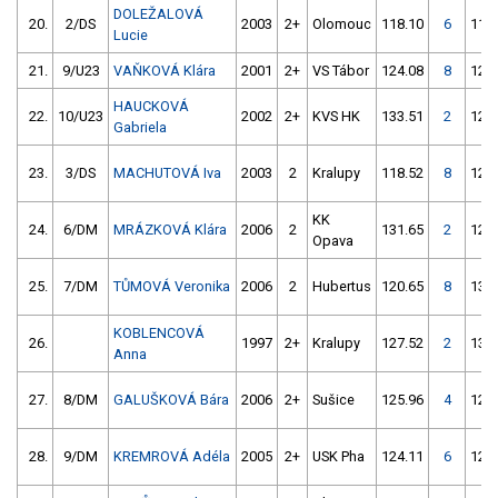
DOLEŽALOVÁ
20.
2/DS
2003
2+
Olomouc
118.10
6
115
Lucie
21.
9/U23
VAŇKOVÁ Klára
2001
2+
VS Tábor
124.08
8
120
HAUCKOVÁ
22.
10/U23
2002
2+
KVS HK
133.51
2
122
Gabriela
23.
3/DS
MACHUTOVÁ Iva
2003
2
Kralupy
118.52
8
121
KK
24.
6/DM
MRÁZKOVÁ Klára
2006
2
131.65
2
127
Opava
25.
7/DM
TŮMOVÁ Veronika
2006
2
Hubertus
120.65
8
135
KOBLENCOVÁ
26.
1997
2+
Kralupy
127.52
2
134
Anna
27.
8/DM
GALUŠKOVÁ Bára
2006
2+
Sušice
125.96
4
128
28.
9/DM
KREMROVÁ Adéla
2005
2+
USK Pha
124.11
6
122