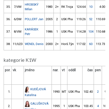
HROBSKÝ
35.
7/VM
1983
2+
RK Troja
124.64
10
4.00
Milan
36.
6/DM
POLLERT Jan
2005
2
USK Pha
119.26
52
110.69
KARÁSEK
37.
8/VM
1986
1
USK Pha
114.28
104
110.68
Petr
38.
11/U23
WENDL Denis
2000
2+
Horš.Týn
117.02
60
113.73
kategorie K1W
por.
vk
jméno
nar.
vt
oddíl
čas
pen
č
KUDĚJOVÁ
1.
1990
MT
USK Pha
102.40
2
96
Kateřina
GALUŠKOVÁ
2.
1995
1
USK Pha
103.45
4
102