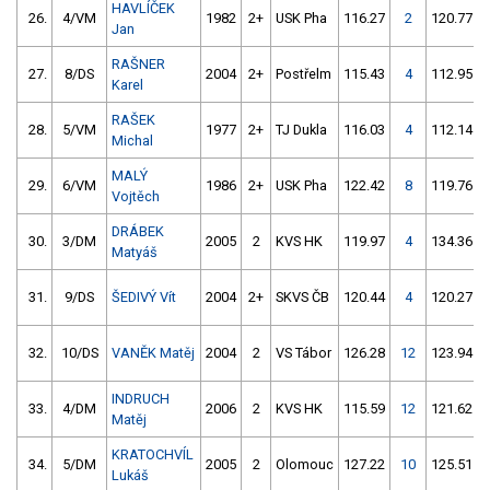
HAVLÍČEK
26.
4/VM
1982
2+
USK Pha
116.27
2
120.77
Jan
RAŠNER
27.
8/DS
2004
2+
Postřelm
115.43
4
112.95
Karel
RAŠEK
28.
5/VM
1977
2+
TJ Dukla
116.03
4
112.14
Michal
MALÝ
29.
6/VM
1986
2+
USK Pha
122.42
8
119.76
Vojtěch
DRÁBEK
30.
3/DM
2005
2
KVS HK
119.97
4
134.36
Matyáš
31.
9/DS
ŠEDIVÝ Vít
2004
2+
SKVS ČB
120.44
4
120.27
32.
10/DS
VANĚK Matěj
2004
2
VS Tábor
126.28
12
123.94
INDRUCH
33.
4/DM
2006
2
KVS HK
115.59
12
121.62
Matěj
KRATOCHVÍL
34.
5/DM
2005
2
Olomouc
127.22
10
125.51
Lukáš