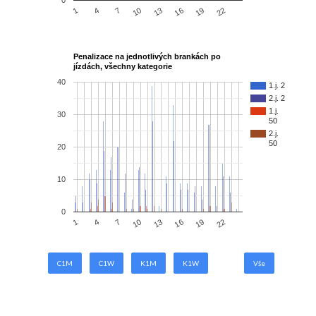
0
1
4
7
10
13
16
19
22
Penalizace na jednotlivých brankách po
jízdách, všechny kategorie
40
1.j. 2
2.j. 2
1.j.
30
50
2.j.
50
20
10
0
1
4
7
10
13
16
19
22
C1M
C1W
K1M
K1W
Vše