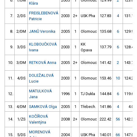
6.
1/DM
2005
1
Olomouc
129.99
2
123.06
Klára
FREISLEBENOVÁ
7.
2/DS
2003
2+
USK Pha
127.83
4
131.13
Patricie
8.
2/DM
JANŮ Veronika
2005
1
Olomouc
135.68
6
129.98
KLOBOUČKOVÁ
KK
9.
3/DS
2003
1
137.79
6
128.43
Ivana
Opava
10.
3/DM
RETKOVÁ Anna
2005
2+
Olomouc
141.42
2
143.79
DOLEŽALOVÁ
11.
4/DS
2003
1
Olomouc
153.46
10
124.26
Lucie
MATULKOVÁ
12.
1996
1
TJ Dukla
144.84
6
119.60
Jana
13.
4/DM
SAMKOVÁ Olga
2005
1
Třebech.
141.86
4
4.00
KOČÍŘOVÁ
14.
1/ZS
2008
2+
Olomouc
222.42
56
142.34
Valentýna
MORENOVÁ
15.
5/DS
2004
USK Pha
140.01
66
147.08