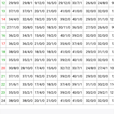
12
29/9/0
29/8/1
9/12/0
16/5/0
29/12/0
33/7/1
26/6/0
24/8/0
9
13
37/1/0
37/0/1
20/1/0
21/0/0
41/0/0
41/0/0
32/0/0
32/0/0
1
14
34/4/0
32/6/0
19/2/0
20/1/0
39/2/0
40/1/0
29/3/0
31/1/0
12
15
27/11/0
30/8/0
15/6/0
18/3/0
30/11/0
36/5/0
27/5/0
26/6/0
9
16
36/2/0
34/3/1
15/6/0
19/2/0
40/1/0
39/2/0
32/0/0
32/0/0
1
17
36/2/0
36/2/0
21/0/0
20/1/0
35/6/0
37/4/0
31/1/0
32/0/0
1
18
38/0/0
34/4/0
18/3/0
18/3/0
41/0/0
41/0/0
29/3/0
31/1/0
1
19
35/3/0
35/2/1
20/1/0
20/1/0
39/2/0
40/1/0
30/2/0
32/0/0
1
20
30/8/0
28/10/0
17/4/0
15/6/0
32/7/2
33/7/1
24/8/0
27/4/1
10
21
37/1/0
37/1/0
19/2/0
21/0/0
39/2/0
40/1/0
29/3/0
32/0/0
1
22
31/6/1
33/5/0
17/4/0
18/3/0
37/4/0
39/1/1
31/1/0
30/2/0
11
23
35/3/0
35/2/1
17/4/0
19/2/0
39/2/0
40/0/1
30/2/0
29/2/1
12
24
38/0/0
38/0/0
20/1/0
21/0/0
41/0/0
41/0/0
32/0/0
32/0/0
1