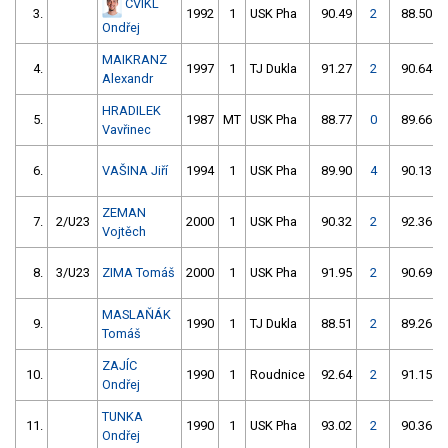
CVIKL
3.
1992
1
USK Pha
90.49
2
88.50
Ondřej
MAIKRANZ
4.
1997
1
TJ Dukla
91.27
2
90.64
Alexandr
HRADILEK
5.
1987
MT
USK Pha
88.77
0
89.66
Vavřinec
6.
VAŠINA Jiří
1994
1
USK Pha
89.90
4
90.13
ZEMAN
7.
2/U23
2000
1
USK Pha
90.32
2
92.36
Vojtěch
8.
3/U23
ZIMA Tomáš
2000
1
USK Pha
91.95
2
90.69
MASLAŇÁK
9.
1990
1
TJ Dukla
88.51
2
89.26
Tomáš
ZAJÍC
10.
1990
1
Roudnice
92.64
2
91.15
Ondřej
TUNKA
11.
1990
1
USK Pha
93.02
2
90.36
Ondřej