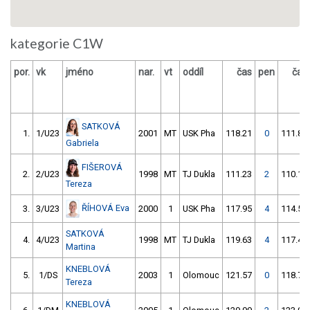
kategorie C1W
por.
vk
jméno
nar.
vt
oddíl
čas
pen
čas
SATKOVÁ
1.
1/U23
2001
MT
USK Pha
118.21
0
111.80
Gabriela
FIŠEROVÁ
2.
2/U23
1998
MT
TJ Dukla
111.23
2
110.15
Tereza
ŘÍHOVÁ Eva
3.
3/U23
2000
1
USK Pha
117.95
4
114.56
SATKOVÁ
4.
4/U23
1998
MT
TJ Dukla
119.63
4
117.40
Martina
KNEBLOVÁ
5.
1/DS
2003
1
Olomouc
121.57
0
118.71
Tereza
KNEBLOVÁ