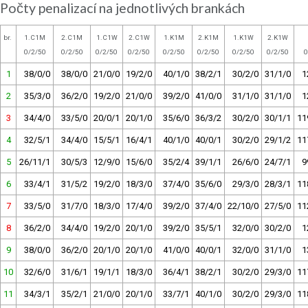
Počty penalizací na jednotlivých brankách
br.
1.C1M
2.C1M
1.C1W
2.C1W
1.K1M
2.K1M
1.K1W
2.K1W
0/2/50
0/2/50
0/2/50
0/2/50
0/2/50
0/2/50
0/2/50
0/2/50
0
1
38/0/0
38/0/0
21/0/0
19/2/0
40/1/0
38/2/1
30/2/0
31/1/0
1
2
35/3/0
36/2/0
19/2/0
21/0/0
39/2/0
41/0/0
31/1/0
31/1/0
1
3
34/4/0
33/5/0
20/0/1
20/1/0
35/6/0
36/3/2
30/2/0
30/1/1
11
4
32/5/1
34/4/0
15/5/1
16/4/1
40/1/0
40/0/1
30/2/0
29/1/2
11
5
26/11/1
30/5/3
12/9/0
15/6/0
35/2/4
39/1/1
26/6/0
24/7/1
9
6
33/4/1
31/5/2
19/2/0
18/3/0
37/4/0
35/6/0
29/3/0
28/3/1
11
7
33/5/0
31/7/0
18/3/0
17/4/0
39/2/0
37/4/0
22/10/0
27/5/0
11
8
36/2/0
34/4/0
19/2/0
20/1/0
39/2/0
35/5/1
32/0/0
30/2/0
1
9
38/0/0
36/2/0
20/1/0
20/1/0
41/0/0
40/0/1
32/0/0
31/1/0
1
10
32/6/0
31/6/1
19/1/1
18/3/0
36/4/1
38/2/1
30/2/0
29/3/0
11
11
34/3/1
35/2/1
21/0/0
20/1/0
33/7/1
40/1/0
30/2/0
29/3/0
11