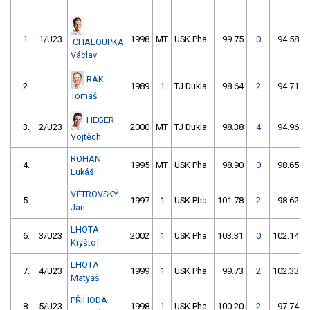
1.
1/U23
1998
MT
USK Pha
99.75
0
94.58
CHALOUPKA
Václav
RAK
2.
1989
1
TJ Dukla
98.64
2
94.71
Tomáš
HEGER
3.
2/U23
2000
MT
TJ Dukla
98.38
4
94.96
Vojtěch
ROHAN
4.
1995
MT
USK Pha
98.90
0
98.65
Lukáš
VĚTROVSKÝ
5.
1997
1
USK Pha
101.78
2
98.62
Jan
LHOTA
6.
3/U23
2002
1
USK Pha
103.31
0
102.14
Kryštof
LHOTA
7.
4/U23
1999
1
USK Pha
99.73
2
102.33
Matyáš
PŘÍHODA
8.
5/U23
1998
1
USK Pha
100.20
2
97.74