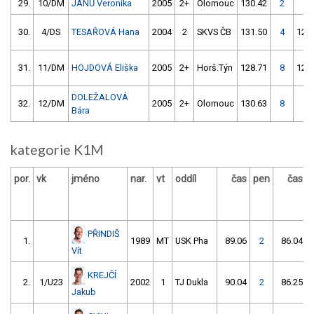
29.
10/DM
JANŮ Veronika
2005
2+
Olomouc
130.42
2
4
30.
4/DS
TESAŘOVÁ Hana
2004
2
SKVS ČB
131.50
4
129
31.
11/DM
HOJDOVÁ Eliška
2005
2+
Horš.Týn
128.71
8
126
DOLEŽALOVÁ
32.
12/DM
2005
2+
Olomouc
130.63
8
4
Bára
kategorie K1M
por.
vk
jméno
nar.
vt
oddíl
čas
pen
čas
PŘINDIŠ
1.
1989
MT
USK Pha
89.06
2
86.04
Vít
KREJČÍ
2.
1/U23
2002
1
TJ Dukla
90.04
2
86.25
Jakub