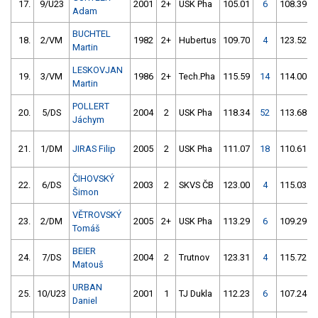
17.
9/U23
2001
2+
USK Pha
105.01
6
108.39
Adam
BUCHTEL
18.
2/VM
1982
2+
Hubertus
109.70
4
123.52
Martin
LESKOVJAN
19.
3/VM
1986
2+
Tech.Pha
115.59
14
114.00
Martin
POLLERT
20.
5/DS
2004
2
USK Pha
118.34
52
113.68
Jáchym
21.
1/DM
JIRAS Filip
2005
2
USK Pha
111.07
18
110.61
ČIHOVSKÝ
22.
6/DS
2003
2
SKVS ČB
123.00
4
115.03
Šimon
VĚTROVSKÝ
23.
2/DM
2005
2+
USK Pha
113.29
6
109.29
Tomáš
BEIER
24.
7/DS
2004
2
Trutnov
123.31
4
115.72
Matouš
URBAN
25.
10/U23
2001
1
TJ Dukla
112.23
6
107.24
Daniel