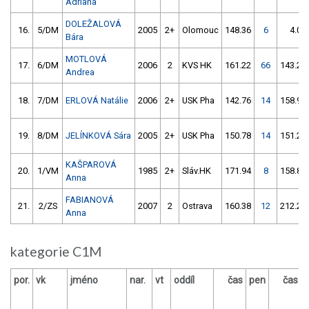
Adriana
DOLEŽALOVÁ
16.
5/DM
2005
2+
Olomouc
148.36
6
4.00
Bára
MOTLOVÁ
17.
6/DM
2006
2
KVS HK
161.22
66
143.28
Andrea
18.
7/DM
ERLOVÁ Natálie
2006
2+
USK Pha
142.76
14
158.93
19.
8/DM
JELÍNKOVÁ Sára
2005
2+
USK Pha
150.78
14
151.27
KAŠPAROVÁ
20.
1/VM
1985
2+
Sláv.HK
171.94
8
158.86
Anna
FABIANOVÁ
21.
2/ZS
2007
2
Ostrava
160.38
12
212.26
Anna
kategorie C1M
por.
vk
jméno
nar.
vt
oddíl
čas
pen
čas