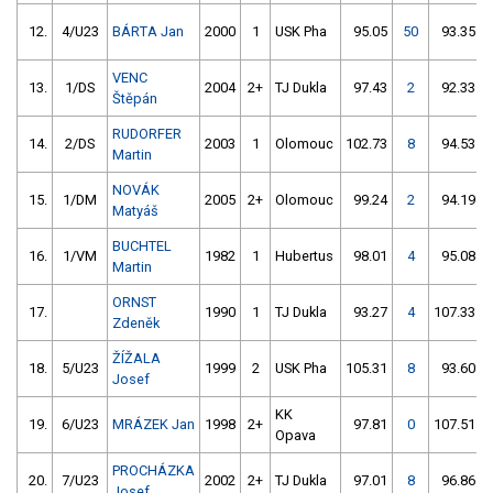
12.
4/U23
BÁRTA Jan
2000
1
USK Pha
95.05
50
93.35
VENC
13.
1/DS
2004
2+
TJ Dukla
97.43
2
92.33
Štěpán
RUDORFER
14.
2/DS
2003
1
Olomouc
102.73
8
94.53
Martin
NOVÁK
15.
1/DM
2005
2+
Olomouc
99.24
2
94.19
Matyáš
BUCHTEL
16.
1/VM
1982
1
Hubertus
98.01
4
95.08
Martin
ORNST
17.
1990
1
TJ Dukla
93.27
4
107.33
Zdeněk
ŽÍŽALA
18.
5/U23
1999
2
USK Pha
105.31
8
93.60
Josef
KK
19.
6/U23
MRÁZEK Jan
1998
2+
97.81
0
107.51
Opava
PROCHÁZKA
20.
7/U23
2002
2+
TJ Dukla
97.01
8
96.86
Josef