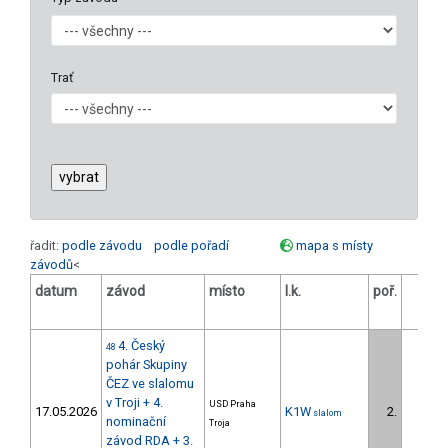
Trať
řadit:
podle závodu
podle pořadí
mapa s místy
závodů
<
datum
závod
místo
l.k.
poř.
v.k.
4. Český
48
pohár Skupiny
ČEZ ve slalomu
v Troji + 4.
USD Praha
17.05.2026
K1W
2.
slalom
nominační
Troja
závod RDA + 3.