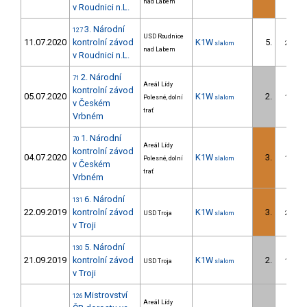
nad Labem
v Roudnici n.L.
3. Národní
127
USD Roudnice
11.07.2020
kontrolní závod
K1W
5.
slalom
2/DS
nad Labem
v Roudnici n.L.
2. Národní
71
Areál Lídy
kontrolní závod
05.07.2020
K1W
2.
Polesné, dolní
slalom
1/DS
v Českém
trať
Vrbném
1. Národní
70
Areál Lídy
kontrolní závod
04.07.2020
K1W
3.
Polesné, dolní
slalom
1/DS
v Českém
trať
Vrbném
6. Národní
131
22.09.2019
kontrolní závod
K1W
3.
USD Troja
slalom
2/DS
v Troji
5. Národní
130
21.09.2019
kontrolní závod
K1W
2.
USD Troja
slalom
1/DS
v Troji
Mistrovství
126
Areál Lídy