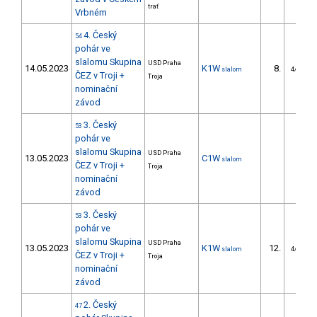
trať
Vrbném
4. Český
54
pohár ve
slalomu Skupina
USD Praha
14.05.2023
K1W
8.
slalom
4/U23
ČEZ v Troji +
Troja
nominační
závod
3. Český
53
pohár ve
slalomu Skupina
USD Praha
13.05.2023
C1W
slalom
ČEZ v Troji +
Troja
nominační
závod
3. Český
53
pohár ve
slalomu Skupina
USD Praha
13.05.2023
K1W
12.
slalom
4/U23
ČEZ v Troji +
Troja
nominační
závod
2. Český
47