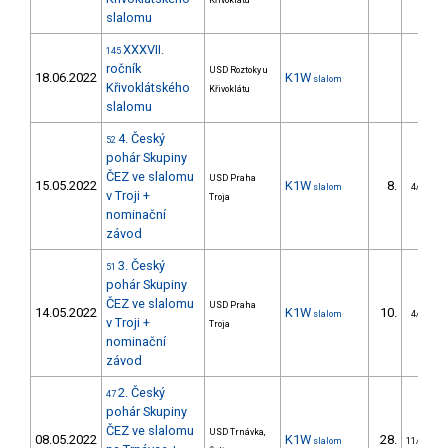
Křivoklátu
slalomu
XXXVII.
145
ročník
USD Roztoky u
18.06.2022
K1W
slalom
Křivoklátského
Křivoklátu
slalomu
4. Český
52
pohár Skupiny
ČEZ ve slalomu
USD Praha
15.05.2022
K1W
8.
slalom
4/U23
v Troji +
Troja
nominační
závod
3. Český
51
pohár Skupiny
ČEZ ve slalomu
USD Praha
14.05.2022
K1W
10.
slalom
4/U23
v Troji +
Troja
nominační
závod
2. Český
47
pohár Skupiny
ČEZ ve slalomu
USD Trnávka,
08.05.2022
K1W
28.
slalom
11/U23