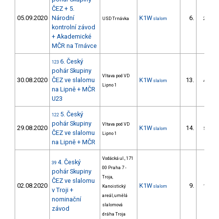
ČEZ + 5.
05.09.2020
Národní
K1W
6.
USD Trnávka
slalom
2/DS
kontrolní závod
+ Akademické
MČR na Trnávce
6. Český
123
pohár Skupiny
Vltava pod VD
30.08.2020
ČEZ ve slalomu
K1W
13.
slalom
4/DS
Lipno 1
na Lipně + MČR
U23
5. Český
122
pohár Skupiny
Vltava pod VD
29.08.2020
K1W
14.
slalom
5/DS
ČEZ ve slalomu
Lipno 1
na Lipně + MČR
Vodácká ul., 171
4. Český
39
00 Praha 7 -
pohár Skupiny
Troja,
ČEZ ve slalomu
02.08.2020
K1W
9.
Kanoistický
slalom
1/DS
v Troji +
areál, umělá
nominační
slalomová
závod
dráha Troja