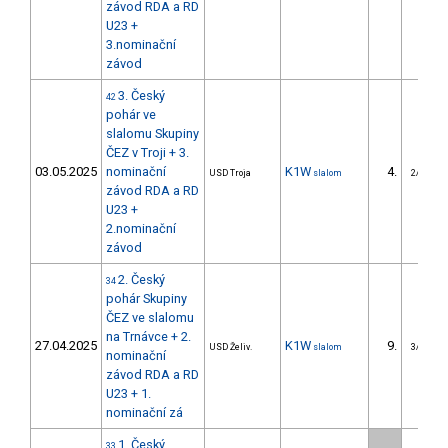
závod RDA a RD
U23 +
3.nominační
závod
3. Český
42
pohár ve
slalomu Skupiny
ČEZ v Troji + 3.
03.05.2025
nominační
K1W
4.
USD Troja
slalom
2/U23
závod RDA a RD
U23 +
2.nominační
závod
2. Český
34
pohár Skupiny
ČEZ ve slalomu
na Trnávce + 2.
27.04.2025
K1W
9.
USD Želiv.
slalom
3/U23
nominační
závod RDA a RD
U23 + 1.
nominační zá
1. Český
33