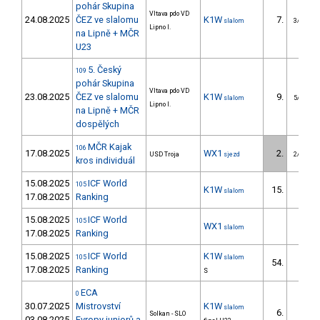
pohár Skupina
Vltava pdo VD
24.08.2025
ČEZ ve slalomu
K1W
7.
slalom
3/U23
Lipno I.
na Lipně + MČR
U23
5. Český
109
pohár Skupina
Vltava pdo VD
23.08.2025
ČEZ ve slalomu
K1W
9.
slalom
5/U23
Lipno I.
na Lipně + MČR
dospělých
MČR Kajak
106
17.08.2025
WX1
2.
USD Troja
sjezd
2/U23
kros individuál
15.08.2025
ICF World
105
K1W
15.
slalom
17.08.2025
Ranking
15.08.2025
ICF World
105
WX1
slalom
17.08.2025
Ranking
15.08.2025
ICF World
K1W
105
slalom
54.
17.08.2025
Ranking
S
ECA
0
30.07.2025
Mistrovství
K1W
slalom
6.
Solkan - SLO
03.08.2025
Evropy juniorů a