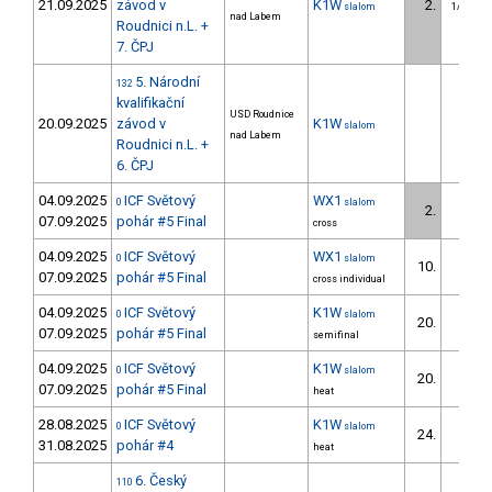
21.09.2025
závod v
K1W
2.
slalom
1/U23
nad Labem
Roudnici n.L. +
7. ČPJ
5. Národní
132
kvalifikační
USD Roudnice
20.09.2025
závod v
K1W
slalom
nad Labem
Roudnici n.L. +
6. ČPJ
04.09.2025
ICF Světový
WX1
0
slalom
2.
07.09.2025
pohár #5 Final
cross
04.09.2025
ICF Světový
WX1
0
slalom
10.
07.09.2025
pohár #5 Final
cross individual
04.09.2025
ICF Světový
K1W
0
slalom
20.
07.09.2025
pohár #5 Final
semifinal
04.09.2025
ICF Světový
K1W
0
slalom
20.
07.09.2025
pohár #5 Final
heat
28.08.2025
ICF Světový
K1W
0
slalom
24.
31.08.2025
pohár #4
heat
6. Český
110