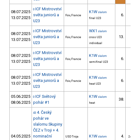
ICF Mistrovství
0
08.07.2025
K1W
slalom
světa juniorů a
6.
Foix, Francie
13.07.2025
final U23
U23
ICF Mistrovství
WX1
0
slalom
08.07.2025
světa juniorů a
13.
Foix, Francie
cross U23
13.07.2025
U23
individual
ICF Mistrovství
0
08.07.2025
K1W
slalom
světa juniorů a
6.
Foix, Francie
13.07.2025
semifinal U23
U23
ICF Mistrovství
0
08.07.2025
K1W
slalom
světa juniorů a
6.
Foix, Francie
13.07.2025
heat U23
U23
05.06.2025
ICF Světový
K1W
0
slalom
38.
08.06.2025
pohár #1
heat
4. Český
43
pohár ve
slalomu Skupiny
ČEZ v Troji + 4.
04.05.2025
nominační
K1W
4.
USD Troja
slalom
2/U23