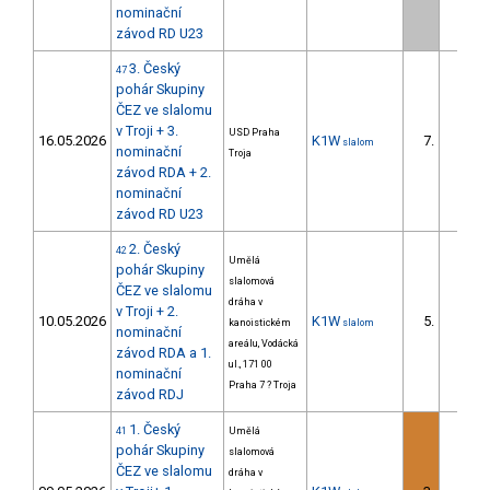
nominační
závod RD U23
3. Český
47
pohár Skupiny
ČEZ ve slalomu
v Troji + 3.
USD Praha
16.05.2026
K1W
7.
slalom
nominační
Troja
závod RDA + 2.
nominační
závod RD U23
2. Český
42
Umělá
pohár Skupiny
slalomová
ČEZ ve slalomu
dráha v
v Troji + 2.
10.05.2026
K1W
5.
kanoistickém
slalom
nominační
areálu, Vodácká
závod RDA a 1.
ul., 171 00
nominační
Praha 7 ? Troja
závod RDJ
1. Český
41
Umělá
pohár Skupiny
slalomová
ČEZ ve slalomu
dráha v