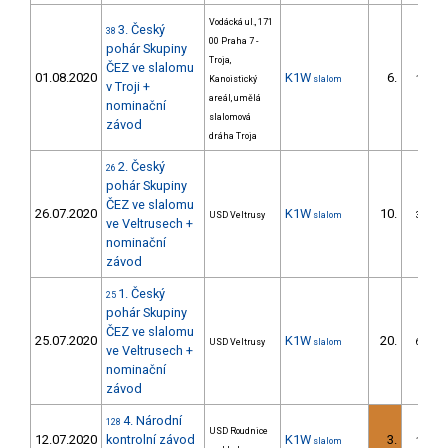
Vodácká ul., 171
3. Český
38
00 Praha 7 -
pohár Skupiny
Troja,
ČEZ ve slalomu
01.08.2020
K1W
6.
Kanoistický
slalom
1/DS
v Troji +
areál, umělá
nominační
slalomová
závod
dráha Troja
2. Český
26
pohár Skupiny
ČEZ ve slalomu
26.07.2020
K1W
10.
USD Veltrusy
slalom
3/DS
ve Veltrusech +
nominační
závod
1. Český
25
pohár Skupiny
ČEZ ve slalomu
25.07.2020
K1W
20.
USD Veltrusy
slalom
6/DS
ve Veltrusech +
nominační
závod
4. Národní
128
USD Roudnice
12.07.2020
kontrolní závod
K1W
3.
slalom
1/DS