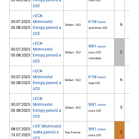
final U23
U23
ECA
0
30.07.2025
Mistrovství
K1W
slalom
6.
Solkan - SLO
03.08.2025
Evropy juniorů a
semifinal U23
U23
ECA
0
WX1
slalom
30.07.2025
Mistrovství
2.
Solkan - SLO
cross U23
03.08.2025
Evropy juniorů a
individual
U23
ECA
0
30.07.2025
Mistrovství
K1W
slalom
6.
Solkan - SLO
03.08.2025
Evropy juniorů a
heat U23
U23
ECA
0
30.07.2025
Mistrovství
WX1
slalom
5.
Solkan - SLO
03.08.2025
Evropy juniorů a
cross U23
U23
ICF Mistrovství
0
08.07.2025
WX1
slalom
světa juniorů a
3.
Foix, Francie
13.07.2025
cross U23
U23