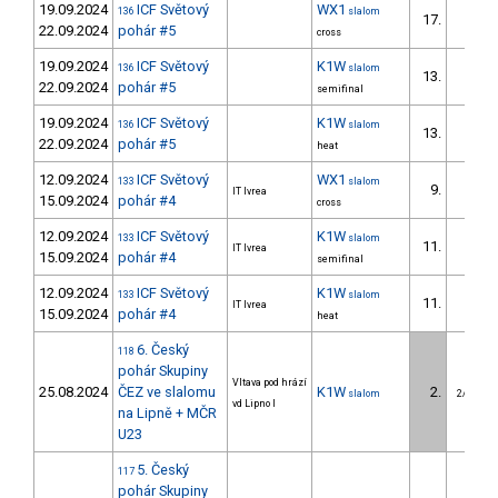
19.09.2024
ICF Světový
WX1
136
slalom
17.
22.09.2024
pohár #5
cross
19.09.2024
ICF Světový
K1W
136
slalom
13.
22.09.2024
pohár #5
semifinal
19.09.2024
ICF Světový
K1W
136
slalom
13.
22.09.2024
pohár #5
heat
12.09.2024
ICF Světový
WX1
133
slalom
9.
IT Ivrea
15.09.2024
pohár #4
cross
12.09.2024
ICF Světový
K1W
133
slalom
11.
IT Ivrea
15.09.2024
pohár #4
semifinal
12.09.2024
ICF Světový
K1W
133
slalom
11.
IT Ivrea
15.09.2024
pohár #4
heat
6. Český
118
pohár Skupiny
Vltava pod hrází
25.08.2024
ČEZ ve slalomu
K1W
2.
slalom
2/U23
vd Lipno I
na Lipně + MČR
U23
5. Český
117
pohár Skupiny