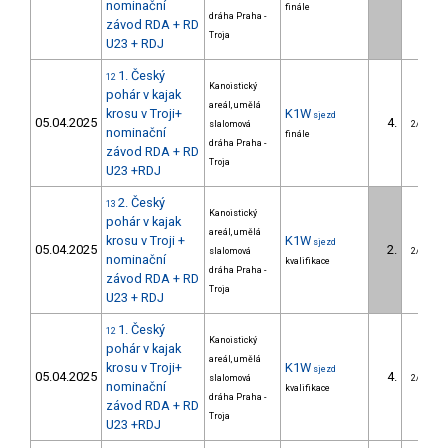
nominační
finále
dráha Praha -
závod RDA + RD
Troja
U23 + RDJ
1. Český
12
Kanoistický
pohár v kajak
areál, umělá
krosu v Troji+
K1W
sjezd
05.04.2025
4.
slalomová
2/U23
nominační
finále
dráha Praha -
závod RDA + RD
Troja
U23 +RDJ
2. Český
13
Kanoistický
pohár v kajak
areál, umělá
krosu v Troji +
K1W
sjezd
05.04.2025
2.
slalomová
2/U23
nominační
kvalifikace
dráha Praha -
závod RDA + RD
Troja
U23 + RDJ
1. Český
12
Kanoistický
pohár v kajak
areál, umělá
krosu v Troji+
K1W
sjezd
05.04.2025
4.
slalomová
2/U23
nominační
kvalifikace
dráha Praha -
závod RDA + RD
Troja
U23 +RDJ