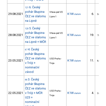
6. Český
121
pohár Skupina
Vltava pod VD
29.08.2021
K1W
6.
slalom
3/U23
ČEZ ve slalomu
Lipno 1
na Lipně
5. Český
120
pohár Skupina
Vltava pod VD
28.08.2021
K1W
19.
slalom
7/U23
ČEZ ve slalomu
Lipno 1
na Lipně + MČR
4. Český
67
pohár Skupina
ČEZ ve slalomu
USD Praha -
23.05.2021
K1W
11.
slalom
6/U23
v Tróji +
Troja
nominační
závod
3. Český
66
pohár Skupina
ČEZ ve slalomu
USD Praha -
22.05.2021
v Tróji + MČR
K1W
4.
slalom
2/U23
Troja
U23 +
nominační