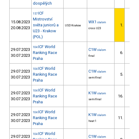
dospělých
ICF
157
Mistrovství
15.08.2023
WX1
slalom
světa juniorů a
1.
USD Krakow
20.08.2023
cross U23
U23 - Krakow
(POL)
ICF World
104
29.07.2023
C1W
slalom
Ranking Race
6.
30.07.2023
final
Praha
ICF World
104
29.07.2023
C1W
slalom
Ranking Race
5.
30.07.2023
semifinal
Praha
ICF World
104
29.07.2023
K1W
slalom
Ranking Race
16.
30.07.2023
semifinal
Praha
ICF World
104
29.07.2023
K1W
slalom
Ranking Race
11.
30.07.2023
heat 1
Praha
ICF World
104
29.07.2023
C1W
slalom