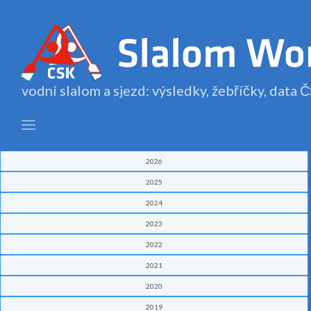
vodní slalom a sjezd: výsledky, žebříčky, data
2026
2025
2024
2023
2022
2021
2020
2019