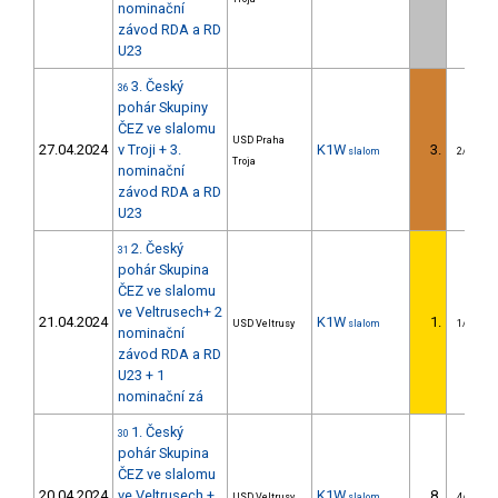
nominační
závod RDA a RD
U23
3. Český
36
pohár Skupiny
ČEZ ve slalomu
USD Praha
27.04.2024
v Troji + 3.
K1W
3.
slalom
2/U23
Troja
nominační
závod RDA a RD
U23
2. Český
31
pohár Skupina
ČEZ ve slalomu
ve Veltrusech+ 2
21.04.2024
K1W
1.
USD Veltrusy
slalom
1/U23
nominační
závod RDA a RD
U23 + 1
nominační zá
1. Český
30
pohár Skupina
ČEZ ve slalomu
20.04.2024
ve Veltrusech +
K1W
8.
USD Veltrusy
slalom
4/U23