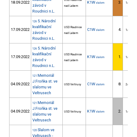
USD Roudnice
18.09.2022
K1W
3.
slalom
1/U23
závod v
nad Labem
Roudnici n.L.
5. Národní
126
kvalifikační
USD Roudnice
17.09.2022
C1W
4.
slalom
1/U23
závod v
nad Labem
Roudnici n.L.
5. Národní
126
kvalifikační
USD Roudnice
17.09.2022
K1W
1.
slalom
1/U23
závod v
nad Labem
Roudnici n.L.
Memoriál
121
J.Froňka st. ve
04.09.2022
C1W
8.
USD Veltrusy
slalom
2/U23
slalomu ve
Veltrusech
Memoriál
121
J.Froňka st. ve
04.09.2022
K1W
2.
USD Veltrusy
slalom
1/U23
slalomu ve
Veltrusech
Slalom ve
120
Veltrusech -