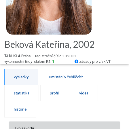
Beková Kateřina, 2002
TJ DUKLA Praha
registrační číslo: 012038
výkonnostní třídy
slalom
K1:
1
zásady pro zisk VT
výsledky
umístění v žebříčcích
statistika
profil
videa
historie
Typ závodu