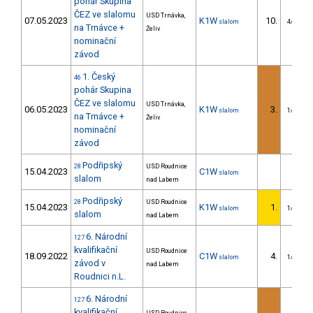
pohár Skupina
ČEZ ve slalomu
USD Trnávka,
07.05.2023
K1W
10.
slalom
4/U23
na Trnávce +
Želiv
nominační
závod
1. Český
46
pohár Skupina
ČEZ ve slalomu
USD Trnávka,
06.05.2023
K1W
3.
slalom
1/U23
na Trnávce +
Želiv
nominační
závod
Podřipský
28
USD Roudnice
15.04.2023
C1W
slalom
slalom
nad Labem
Podřipský
28
USD Roudnice
15.04.2023
K1W
1.
slalom
1/U23
slalom
nad Labem
6. Národní
127
kvalifikační
USD Roudnice
18.09.2022
C1W
4.
slalom
1/U23
závod v
nad Labem
Roudnici n.L.
6. Národní
127
kvalifikační