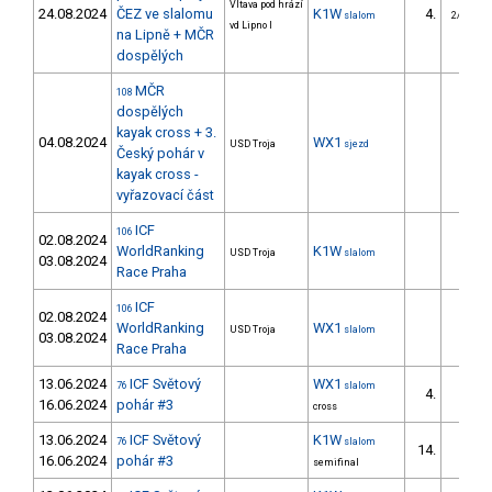
Vltava pod hrází
24.08.2024
ČEZ ve slalomu
K1W
4.
slalom
2/U23
vd Lipno I
na Lipně + MČR
dospělých
MČR
108
dospělých
kayak cross + 3.
04.08.2024
WX1
USD Troja
sjezd
Český pohár v
kayak cross -
vyřazovací část
ICF
106
02.08.2024
WorldRanking
K1W
USD Troja
slalom
03.08.2024
Race Praha
ICF
106
02.08.2024
WorldRanking
WX1
USD Troja
slalom
03.08.2024
Race Praha
13.06.2024
ICF Světový
WX1
76
slalom
4.
16.06.2024
pohár #3
cross
13.06.2024
ICF Světový
K1W
76
slalom
14.
16.06.2024
pohár #3
semifinal