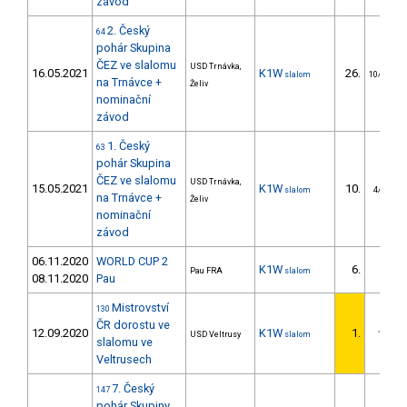
závod
2. Český
64
pohár Skupina
ČEZ ve slalomu
USD Trnávka,
16.05.2021
K1W
26.
slalom
10/U23
na Trnávce +
Želiv
nominační
závod
1. Český
63
pohár Skupina
ČEZ ve slalomu
USD Trnávka,
15.05.2021
K1W
10.
slalom
4/U23
na Trnávce +
Želiv
nominační
závod
06.11.2020
WORLD CUP 2
K1W
6.
Pau FRA
slalom
08.11.2020
Pau
Mistrovství
130
ČR dorostu ve
12.09.2020
K1W
1.
USD Veltrusy
slalom
1/DS
slalomu ve
Veltrusech
7. Český
147
pohár Skupiny