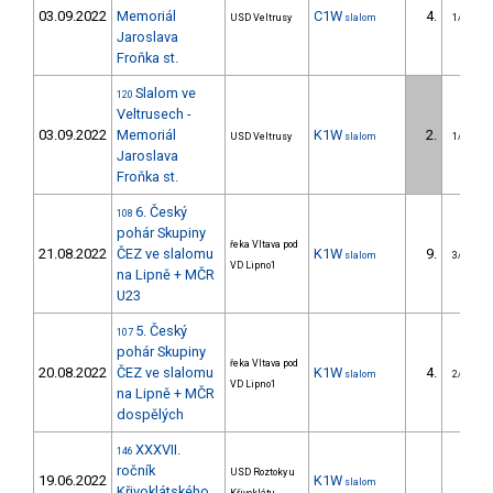
03.09.2022
Memoriál
C1W
4.
USD Veltrusy
slalom
1/U23
Jaroslava
Froňka st.
Slalom ve
120
Veltrusech -
03.09.2022
Memoriál
K1W
2.
USD Veltrusy
slalom
1/U23
Jaroslava
Froňka st.
6. Český
108
pohár Skupiny
řeka Vltava pod
21.08.2022
ČEZ ve slalomu
K1W
9.
slalom
3/U23
VD Lipno1
na Lipně + MČR
U23
5. Český
107
pohár Skupiny
řeka Vltava pod
20.08.2022
ČEZ ve slalomu
K1W
4.
slalom
2/U23
VD Lipno1
na Lipně + MČR
dospělých
XXXVII.
146
ročník
USD Roztoky u
19.06.2022
K1W
slalom
Křivoklátského