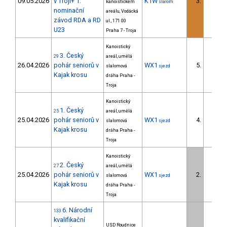
09.05.2026
v Troji+ 1.
K1W
3.
kanoistickém
slalom
nominační
areálu, Vodácká
závod RDA a RD
ul., 171 00
U23
Praha 7 - Troja
Kanoistický
3. Český
29
areál, umělá
26.04.2026
pohár seniorů v
WX1
5.
slalomová
sjezd
3/
Kajak krosu
dráha Praha -
Troja
Kanoistický
1. Český
25
areál, umělá
25.04.2026
pohár seniorů v
WX1
4.
slalomová
sjezd
2/
Kajak krosu
dráha Praha -
Troja
Kanoistický
2. Český
27
areál, umělá
25.04.2026
pohár seniorů v
WX1
2.
slalomová
sjezd
1/
Kajak krosu
dráha Praha -
Troja
6. Národní
133
kvalifikační
USD Roudnice