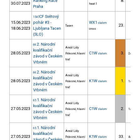
Ranking Race
8.
30.07.2023
heat 1
Praha
ICF Světový
154
15.06.2023
pohár #3 -
WX1
slalom
23.
Tacen
18.06.2023
Ljubljana Tacen
cross
(SLO)
2. Národní
66
Areál Lídy
kvalifikační
28.05.2023
C1W
3.
Polesné, hlavní
slalom
2/U23
závod v Českém
trať
Vrbném
2. Národní
66
Areál Lídy
kvalifikační
28.05.2023
K1W
1.
Polesné, hlavní
slalom
1/U23
závod v Českém
trať
Vrbném
1. Národní
65
Areál Lídy
kvalifikační
27.05.2023
C1W
2.
Polesné, hlavní
slalom
1/U23
závod v Českém
trať
Vrbném
1. Národní
65
Areál Lídy
kvalifikační
27.05.2023
K1W
33.
Polesné, hlavní
slalom
4/U23
závod v Českém