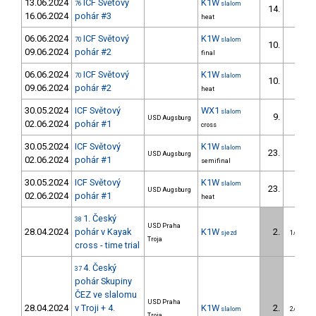
13.06.2024
ICF Světový
K1W
76
slalom
14.
16.06.2024
pohár #3
heat
06.06.2024
ICF Světový
K1W
70
slalom
10.
09.06.2024
pohár #2
final
06.06.2024
ICF Světový
K1W
70
slalom
10.
09.06.2024
pohár #2
heat
30.05.2024
ICF Světový
WX1
slalom
9.
USD Augsburg
02.06.2024
pohár #1
cross
30.05.2024
ICF Světový
K1W
slalom
23.
USD Augsburg
02.06.2024
pohár #1
semifinal
30.05.2024
ICF Světový
K1W
slalom
23.
USD Augsburg
02.06.2024
pohár #1
heat
1. Český
38
USD Praha
28.04.2024
pohár v Kayak
K1W
2.
sjezd
1/U23
Troja
cross - time trial
4. Český
37
pohár Skupiny
ČEZ ve slalomu
USD Praha
28.04.2024
v Troji + 4.
K1W
2.
slalom
2/U23
Troja