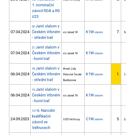
1. nominační
závod RDA a RD
U23
Jarní slalom v
20
07.04.2024
Českém Vrbném
K1W
7.
viz závod 18
slalom
5/U23
- střední trať
Jarní slalom v
21
07.04.2024
Českém Vrbném
K1W
viz závod 18
slalom
- horní trať
Jarní slalom v
18
Areál Lídy
06.04.2024
Českém Vrbném
K1W
1.
Polesné České
slalom
1/U23
- střední trať
Budějovice
Jarní slalom v
19
06.04.2024
Českém Vrbném
K1W
viz závod 18
slalom
- horní trať
6. Národní
137
kvalifikační
24.09.2023
C1W
5.
USD Veltrusy
slalom
2/U23
závod ve
Veltrusech