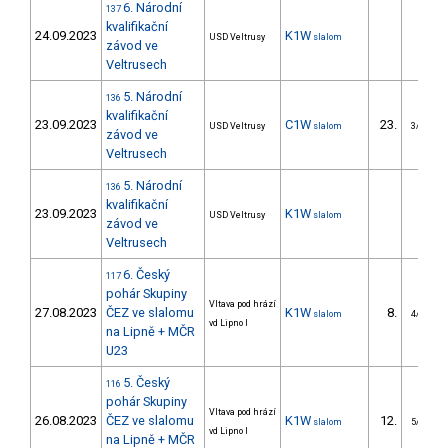
6. Národní
137
kvalifikační
24.09.2023
K1W
USD Veltrusy
slalom
závod ve
Veltrusech
5. Národní
136
kvalifikační
23.09.2023
C1W
23.
USD Veltrusy
slalom
3/U23
závod ve
Veltrusech
5. Národní
136
kvalifikační
23.09.2023
K1W
USD Veltrusy
slalom
závod ve
Veltrusech
6. Český
117
pohár Skupiny
Vltava pod hrází
27.08.2023
ČEZ ve slalomu
K1W
8.
slalom
4/U23
vd Lipno I
na Lipně + MČR
U23
5. Český
116
pohár Skupiny
Vltava pod hrází
26.08.2023
ČEZ ve slalomu
K1W
12.
slalom
5/U23
vd Lipno I
na Lipně + MČR