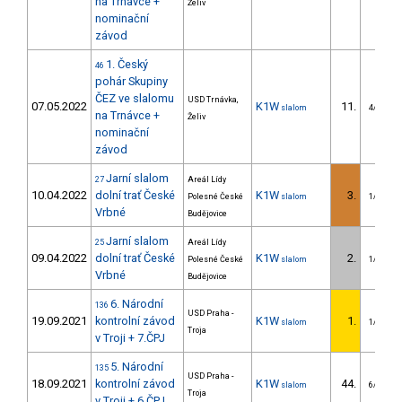
na Trnávce +
Želiv
nominační
závod
1. Český
46
pohár Skupiny
ČEZ ve slalomu
USD Trnávka,
07.05.2022
K1W
11.
slalom
4/U23
na Trnávce +
Želiv
nominační
závod
Jarní slalom
27
Areál Lídy
10.04.2022
dolní trať České
K1W
3.
Polesné České
slalom
1/U23
Vrbné
Budějovice
Jarní slalom
25
Areál Lídy
09.04.2022
dolní trať České
K1W
2.
Polesné České
slalom
1/U23
Vrbné
Budějovice
6. Národní
136
USD Praha -
19.09.2021
kontrolní závod
K1W
1.
slalom
1/U23
Troja
v Troji + 7.ČPJ
5. Národní
135
USD Praha -
18.09.2021
kontrolní závod
K1W
44.
slalom
6/U23
Troja
v Troji + 6.ČPJ