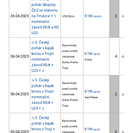
pohár Skupiny
ČEZ ve slalomu
26.04.2025
na Trnávce + 1.
K1W
2.
USD Želiv.
slalom
2/U23
nominační
závod RDA a RD
U23
3. Český
16
Kanoistický
pohár v kajak
areál, umělá
krosu v Troji+
K1W
sjezd
06.04.2025
4.
slalomová
3/U23
nominační
finále
dráha Praha -
závod RDA +
Troja
U23 + J
3. Český
16
Kanoistický
pohár v kajak
areál, umělá
krosu v Troji+
K1W
sjezd
06.04.2025
2.
slalomová
2/U23
nominační
kvalifikace
dráha Praha -
závod RDA +
Troja
U23 + J
2. Český
13
Kanoistický
pohár v kajak
areál, umělá
krosu v Troji +
K1W
sjezd
05.04.2025
2.
slalomová
2/U23