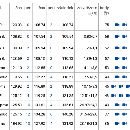
l
čas
pen
čas
pen
výsledek
za vítězem
body
s / %
ČP
Pha
120.03
0
106.74
2
108.74
75
a B.
108.82
0
107.54
2
109.54
0.80/0,7
68
a B.
108.89
2
109.94
0
109.94
1.20/1,1
62
a B.
123.69
2
108.13
2
110.13
1.39/1,3
57
rno
121.10
2
112.85
0
112.85
4.11/3,8
53
mouc
118.66
6
112.27
4
116.27
7.53/6,9
49
Pha
129.92
2
116.89
2
118.89
10.15/9,3
46
Pha
125.12
4
119.25
2
121.25
12.51/11,5
43
pava
125.53
10
131.61
4
135.61
26.87/24,7
40
mouc
126.16
12
134.28
6
140.28
31.54/29,0
37
rno
184.92
10
127.92
4
131.92
23.18/21,3
35