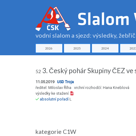
vodní slalom a sjezd: výsledky, žebří
2026
2025
2024
202
3. Český pohár Skupiny ČEZ ve s
52
11.05.2019
USD Troja
ředitel: Miloslav Říha vrchní rozhodčí: Hana Kneblová
výsledky ke stažení:
absolutní pořadí
L
kategorie C1W