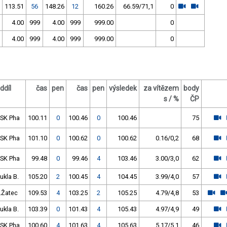
113.51
56
148.26
12
160.26
66.59/71,1
0
4.00
999
4.00
999
999.00
0
4.00
999
4.00
999
999.00
0
ddíl
čas
pen
čas
pen
výsledek
za vítězem
body
s / %
ČP
SK Pha
100.11
0
100.46
0
100.46
75
SK Pha
101.10
0
100.62
0
100.62
0.16/0,2
68
SK Pha
99.48
0
99.46
4
103.46
3.00/3,0
62
ukla B.
105.20
2
100.45
4
104.45
3.99/4,0
57
.Žatec
109.53
4
103.25
2
105.25
4.79/4,8
53
ukla B.
103.39
0
101.43
4
105.43
4.97/4,9
49
SK Pha
100.60
4
101.63
4
105.63
5.17/5,1
46