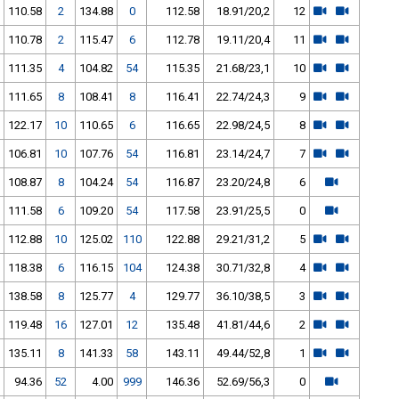
110.58
2
134.88
0
112.58
18.91/20,2
12
110.78
2
115.47
6
112.78
19.11/20,4
11
111.35
4
104.82
54
115.35
21.68/23,1
10
111.65
8
108.41
8
116.41
22.74/24,3
9
122.17
10
110.65
6
116.65
22.98/24,5
8
106.81
10
107.76
54
116.81
23.14/24,7
7
108.87
8
104.24
54
116.87
23.20/24,8
6
111.58
6
109.20
54
117.58
23.91/25,5
0
112.88
10
125.02
110
122.88
29.21/31,2
5
118.38
6
116.15
104
124.38
30.71/32,8
4
138.58
8
125.77
4
129.77
36.10/38,5
3
119.48
16
127.01
12
135.48
41.81/44,6
2
135.11
8
141.33
58
143.11
49.44/52,8
1
94.36
52
4.00
999
146.36
52.69/56,3
0