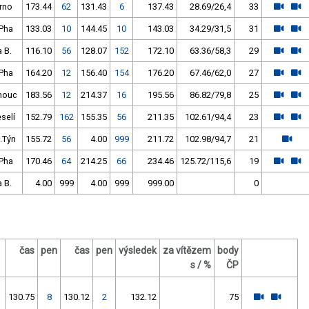
rno
173.44
62
131.43
6
137.43
28.69/26,4
33
Pha
133.03
10
144.45
10
143.03
34.29/31,5
31
a B.
116.10
56
128.07
152
172.10
63.36/58,3
29
Pha
164.20
12
156.40
154
176.20
67.46/62,0
27
mouc
183.56
12
214.37
16
195.56
86.82/79,8
25
selí
152.79
162
155.35
56
211.35
102.61/94,4
23
.Týn
155.72
56
4.00
999
211.72
102.98/94,7
21
Pha
170.46
64
214.25
66
234.46
125.72/115,6
19
a B.
4.00
999
4.00
999
999.00
0
čas
pen
čas
pen
výsledek
za vítězem
body
s / %
ČP
130.75
8
130.12
2
132.12
75