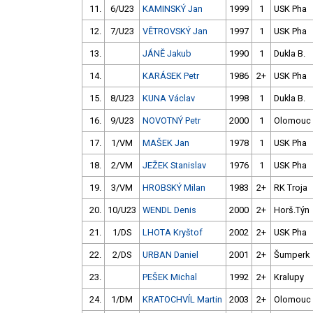
11.
6/U23
KAMINSKÝ Jan
1999
1
USK Pha
12.
7/U23
VĚTROVSKÝ Jan
1997
1
USK Pha
13.
JÁNĚ Jakub
1990
1
Dukla B.
14.
KARÁSEK Petr
1986
2+
USK Pha
15.
8/U23
KUNA Václav
1998
1
Dukla B.
16.
9/U23
NOVOTNÝ Petr
2000
1
Olomouc
17.
1/VM
MAŠEK Jan
1978
1
USK Pha
18.
2/VM
JEŽEK Stanislav
1976
1
USK Pha
19.
3/VM
HROBSKÝ Milan
1983
2+
RK Troja
20.
10/U23
WENDL Denis
2000
2+
Horš.Týn
21.
1/DS
LHOTA Kryštof
2002
2+
USK Pha
22.
2/DS
URBAN Daniel
2001
2+
Šumperk
23.
PEŠEK Michal
1992
2+
Kralupy
24.
1/DM
KRATOCHVÍL Martin
2003
2+
Olomouc