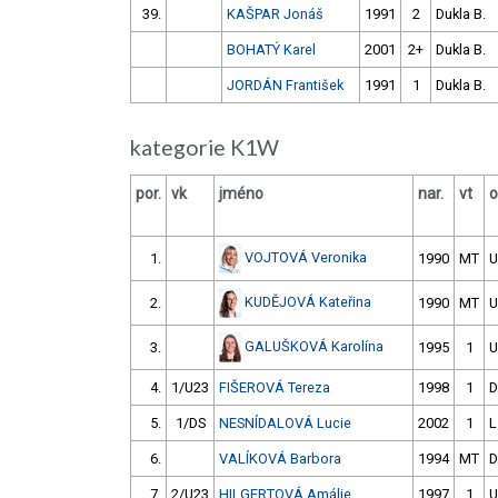
39.
KAŠPAR Jonáš
1991
2
Dukla B.
BOHATÝ Karel
2001
2+
Dukla B.
JORDÁN František
1991
1
Dukla B.
kategorie K1W
por.
vk
jméno
nar.
vt
o
VOJTOVÁ Veronika
1.
1990
MT
U
KUDĚJOVÁ Kateřina
2.
1990
MT
U
GALUŠKOVÁ Karolína
3.
1995
1
U
4.
1/U23
FIŠEROVÁ Tereza
1998
1
D
5.
1/DS
NESNÍDALOVÁ Lucie
2002
1
L
6.
VALÍKOVÁ Barbora
1994
MT
D
7.
2/U23
HILGERTOVÁ Amálie
1997
1
U