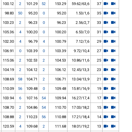
100.12
2
101.29
52
153.29
59.62/63,6
37
98.83
50
95.20
0
95.20
1.53/1,6
35
103.23
2
96.23
0
96.23
2.56/2,7
33
105.36
4
100.20
0
100.20
6.53/7,0
31
102.30
4
96.79
4
100.79
7.12/7,6
29
106.91
0
103.39
0
103.39
9.72/10,4
27
115.06
2
102.53
2
104.53
10.86/11,6
25
104.19
2
104.12
2
106.12
12.45/13,3
23
108.69
58
104.71
2
106.71
13.04/13,9
21
110.09
56
109.48
0
109.48
15.81/16,9
19
103.94
6
107.16
54
109.94
16.27/17,4
17
108.70
2
104.86
54
110.70
17.03/18,2
15
108.88
2
110.23
56
110.88
17.21/18,4
14
120.59
4
109.68
2
111.68
18.01/19,2
13