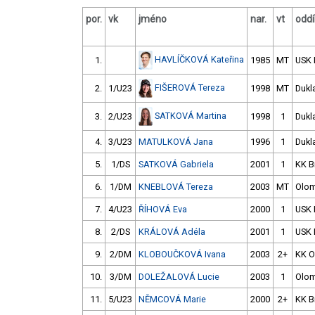
por.
vk
jméno
nar.
vt
oddí
HAVLÍČKOVÁ Kateřina
1.
1985
MT
USK 
FIŠEROVÁ Tereza
2.
1/U23
1998
MT
Dukl
SATKOVÁ Martina
3.
2/U23
1998
1
Dukl
4.
3/U23
MATULKOVÁ Jana
1996
1
Dukl
5.
1/DS
SATKOVÁ Gabriela
2001
1
KK B
6.
1/DM
KNEBLOVÁ Tereza
2003
MT
Olo
7.
4/U23
ŘÍHOVÁ Eva
2000
1
USK 
8.
2/DS
KRÁLOVÁ Adéla
2001
1
USK 
9.
2/DM
KLOBOUČKOVÁ Ivana
2003
2+
KK O
10.
3/DM
DOLEŽALOVÁ Lucie
2003
1
Olo
11.
5/U23
NĚMCOVÁ Marie
2000
2+
KK B