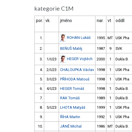
kategorie C1M
por.
vk
jméno
nar.
vt
oddíl
ROHAN Lukáš
1.
1995
MT
USK Pha
2.
BEŇUŠ Matěj
1987
9
SVK
HEGER Vojtěch
3.
1/U23
2000
1
Dukla B.
4.
2/U23
CHALOUPKA Václav
1998
1
USK Pha
5.
3/U23
PŘÍHODA Matouš
1998
1
USK Pha
6.
4/U23
HEGER Tomáš
1998
1
Dukla B.
7.
RAK Tomáš
1989
1
Dukla B.
8.
5/U23
LHOTA Matyáš
1999
1
USK Pha
9.
ŘÍHA Martin
1992
1
USK Pha
10.
JÁNĚ Michal
1986
MT
Dukla B.