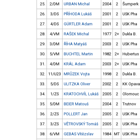
25.
2/DM
URBAN Michal
2004
2
Šumperk
26.
3/DS
PŘÍHODA Lukáš
2001
2
USK Pha
27.
4/DS
GÜRTLER Adam
2001
2
USK Pha
28.
4/VM
RAŠEK Michal
1977
2+
Dukla B.
29.
3/DM
ŘÍHA Matyáš
2003
2
USK Pha
30.
5/VM
BUCHTEL Martin
1982
2+
Hubertus
31.
4/DM
KRÁL Adam
2003
2+
USK Pha
32.
11/U23
MRŮZEK Vojta
1998
2
Dukla B.
33.
5/DS
ULITZKA Oliver
2002
2
KK Opava
34.
1/ZS
KRATOCHVÍL Lukáš
2005
2
Olomouc
35.
5/DM
BEIER Matouš
2004
2
Trutnov
36.
2/ZS
POLLERT Jan
2005
2
USK Pha
37.
3/ZS
VĚTROVSKÝ Tomáš
2005
2
USK Pha
38.
6/VM
GEBAS Vítězslav
1984
MT
USK Pha