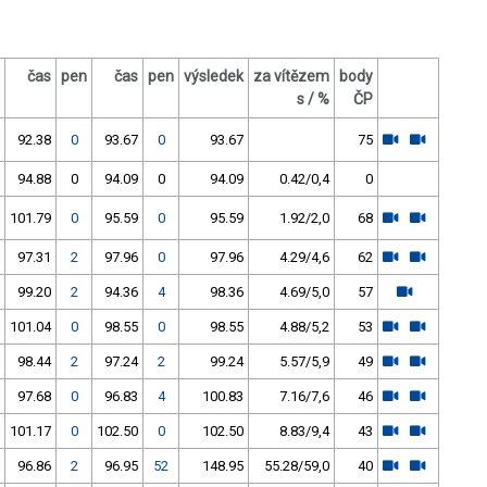
čas
pen
čas
pen
výsledek
za vítězem
body
s / %
ČP
92.38
0
93.67
0
93.67
75
94.88
0
94.09
0
94.09
0.42/0,4
0
101.79
0
95.59
0
95.59
1.92/2,0
68
97.31
2
97.96
0
97.96
4.29/4,6
62
99.20
2
94.36
4
98.36
4.69/5,0
57
101.04
0
98.55
0
98.55
4.88/5,2
53
98.44
2
97.24
2
99.24
5.57/5,9
49
97.68
0
96.83
4
100.83
7.16/7,6
46
101.17
0
102.50
0
102.50
8.83/9,4
43
96.86
2
96.95
52
148.95
55.28/59,0
40