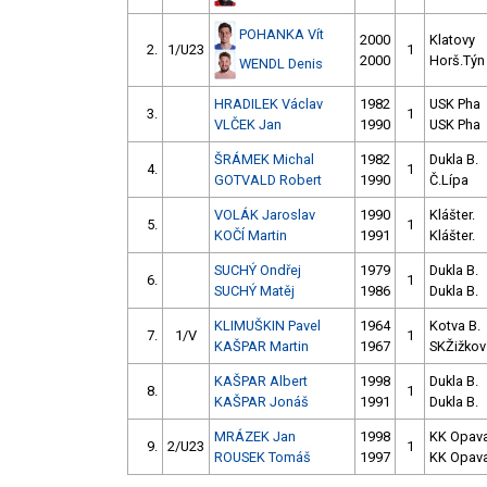
POHANKA Vít
2000
Klatovy
2.
1/U23
1
2000
Horš.Týn
WENDL Denis
HRADILEK Václav
1982
USK Pha
3.
1
VLČEK Jan
1990
USK Pha
ŠRÁMEK Michal
1982
Dukla B.
4.
1
GOTVALD Robert
1990
Č.Lípa
VOLÁK Jaroslav
1990
Klášter.
5.
1
KOČÍ Martin
1991
Klášter.
SUCHÝ Ondřej
1979
Dukla B.
6.
1
SUCHÝ Matěj
1986
Dukla B.
KLIMUŠKIN Pavel
1964
Kotva B.
7.
1/V
1
KAŠPAR Martin
1967
SKŽižkov
KAŠPAR Albert
1998
Dukla B.
8.
1
KAŠPAR Jonáš
1991
Dukla B.
MRÁZEK Jan
1998
KK Opav
9.
2/U23
1
ROUSEK Tomáš
1997
KK Opav