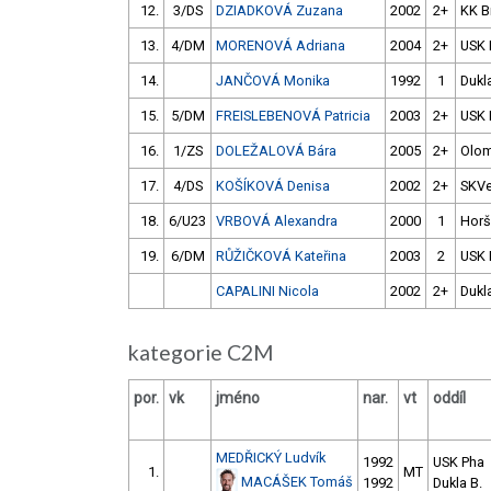
12.
3/DS
DZIADKOVÁ Zuzana
2002
2+
KK B
13.
4/DM
MORENOVÁ Adriana
2004
2+
USK 
14.
JANČOVÁ Monika
1992
1
Dukl
15.
5/DM
FREISLEBENOVÁ Patricia
2003
2+
USK 
16.
1/ZS
DOLEŽALOVÁ Bára
2005
2+
Olo
17.
4/DS
KOŠÍKOVÁ Denisa
2002
2+
SKVe
18.
6/U23
VRBOVÁ Alexandra
2000
1
Horš
19.
6/DM
RŮŽIČKOVÁ Kateřina
2003
2
USK 
CAPALINI Nicola
2002
2+
Dukl
kategorie C2M
por.
vk
jméno
nar.
vt
oddíl
MEDŘICKÝ Ludvík
1992
USK Pha
1.
MT
MACÁŠEK Tomáš
1992
Dukla B.