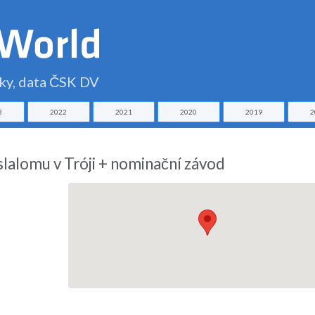
čky, data ČSK DV
3
2022
2021
2020
2019
2
lalomu v Tróji + nominační závod