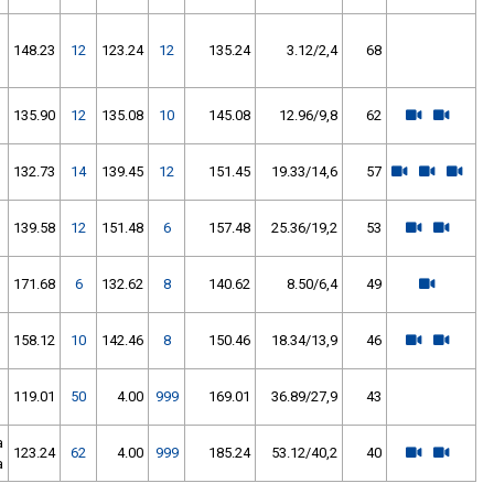
148.23
12
123.24
12
135.24
3.12/2,4
68
135.90
12
135.08
10
145.08
12.96/9,8
62
132.73
14
139.45
12
151.45
19.33/14,6
57
139.58
12
151.48
6
157.48
25.36/19,2
53
171.68
6
132.62
8
140.62
8.50/6,4
49
158.12
10
142.46
8
150.46
18.34/13,9
46
119.01
50
4.00
999
169.01
36.89/27,9
43
a
123.24
62
4.00
999
185.24
53.12/40,2
40
a