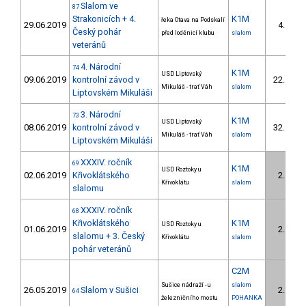
Slalom ve
87
Strakonicích + 4.
K1M
řeka Otava na Podskalí
29.06.2019
4.
1/U
Český pohár
před loděnicí klubu
slalom
veteránů
4. Národní
74
K1M
USD Liptovský
09.06.2019
kontrolní závod v
22.
Mikuláš - trať Váh
slalom
Liptovském Mikuláši
3. Národní
73
K1M
USD Liptovský
08.06.2019
kontrolní závod v
32.
8/U
Mikuláš - trať Váh
slalom
Liptovském Mikuláši
XXXIV. ročník
69
K1M
USD Roztoky u
02.06.2019
Křivoklátského
2.
1/U
Křivoklátu
slalom
slalomu
XXXIV. ročník
68
Křivoklátského
K1M
USD Roztoky u
01.06.2019
2.
1/U
slalomu + 3. Český
Křivoklátu
slalom
pohár veteránů
C2M
Sušice nádraží - u
slalom
26.05.2019
Slalom v Sušici
2.
64
1/U
železničního mostu
POHANKA