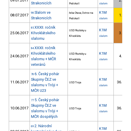
09.07.2017
2.
2/
Strakonicích
Podskalí
slalom
Slalom ve
K1M
98
řeka Otava, Ostrov na
08.07.2017
1.
1/
Strakonicích
Podskalí
slalom
XXXII. ročník
85
K1M
USD Roztoky u
25.06.2017
Křivoklátského
3.
1/
Křivoklátu
slalom
slalomu
XXXII. ročník
84
Křivoklátského
K1M
USD Roztoky u
24.06.2017
4.
2/
slalomu + MČR
Křivoklátu
slalom
veteránů
6. Český pohár
78
Skupiny ČEZ ve
K1M
11.06.2017
36.
USD Troja
9/
slalomu v Tróji +
slalom
MČR U23
5. Český pohár
77
Skupiny ČEZ ve
K1M
10.06.2017
36.
USD Troja
8/
slalomu v Tróji +
slalom
MČR dospělých
2. Národní
69
K1M