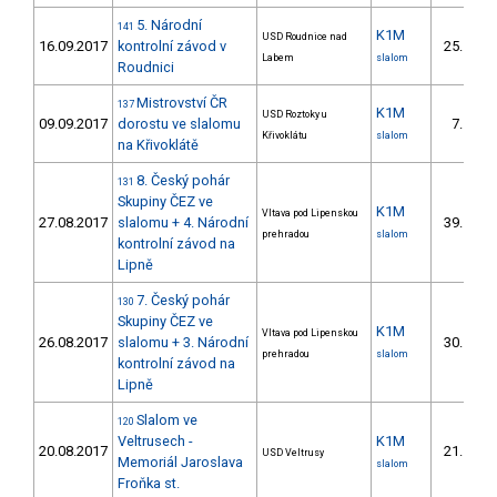
5. Národní
141
K1M
USD Roudnice nad
16.09.2017
kontrolní závod v
25.
9/
Labem
slalom
Roudnici
Mistrovství ČR
137
K1M
USD Roztoky u
09.09.2017
dorostu ve slalomu
7.
6/
Křivoklátu
slalom
na Křivoklátě
8. Český pohár
131
Skupiny ČEZ ve
K1M
Vltava pod Lipenskou
27.08.2017
slalomu + 4. Národní
39.
11/
prehradou
slalom
kontrolní závod na
Lipně
7. Český pohár
130
Skupiny ČEZ ve
K1M
Vltava pod Lipenskou
26.08.2017
slalomu + 3. Národní
30.
7/
prehradou
slalom
kontrolní závod na
Lipně
Slalom ve
120
Veltrusech -
K1M
20.08.2017
21.
USD Veltrusy
4/
Memoriál Jaroslava
slalom
Froňka st.