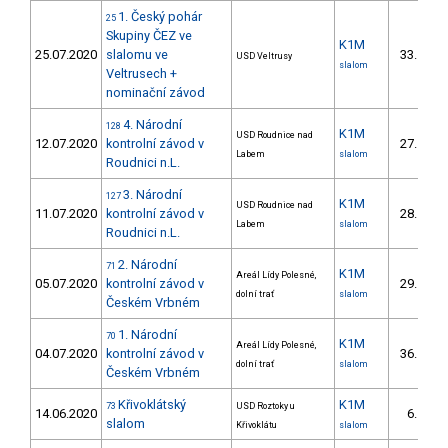
1. Český pohár
25
Skupiny ČEZ ve
K1M
25.07.2020
slalomu ve
33.
USD Veltrusy
10/U
slalom
Veltrusech +
nominační závod
4. Národní
128
K1M
USD Roudnice nad
12.07.2020
kontrolní závod v
27.
5/U
Labem
slalom
Roudnici n.L.
3. Národní
127
K1M
USD Roudnice nad
11.07.2020
kontrolní závod v
28.
5/U
Labem
slalom
Roudnici n.L.
2. Národní
71
K1M
Areál Lídy Polesné,
05.07.2020
kontrolní závod v
29.
8/U
dolní trať
slalom
Českém Vrbném
1. Národní
70
K1M
Areál Lídy Polesné,
04.07.2020
kontrolní závod v
36.
9/U
dolní trať
slalom
Českém Vrbném
Křivoklátský
K1M
73
USD Roztoky u
14.06.2020
6.
1/U
slalom
Křivoklátu
slalom