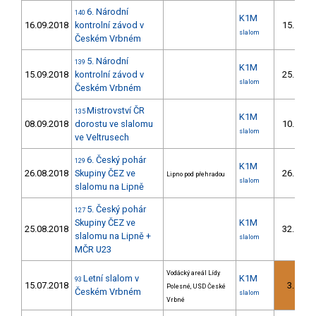
6. Národní
140
K1M
16.09.2018
kontrolní závod v
15.
5/
slalom
Českém Vrbném
5. Národní
139
K1M
15.09.2018
kontrolní závod v
25.
7/
slalom
Českém Vrbném
Mistrovství ČR
135
K1M
08.09.2018
dorostu ve slalomu
10.
7/
slalom
ve Veltrusech
6. Český pohár
129
K1M
26.08.2018
Skupiny ČEZ ve
26.
Lipno pod přehradou
4/
slalom
slalomu na Lipně
5. Český pohár
127
Skupiny ČEZ ve
K1M
25.08.2018
32.
7/
slalomu na Lipně +
slalom
MČR U23
Vodácký areál Lídy
Letní slalom v
K1M
93
15.07.2018
3.
Polesné, USD České
1/
Českém Vrbném
slalom
Vrbné