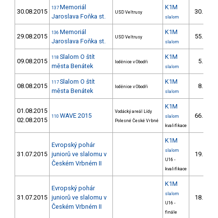
Memoriál
K1M
137
30.08.2015
30.
USD Veltrusy
9/
Jaroslava Foňka st.
slalom
Memoriál
K1M
136
29.08.2015
55.
USD Veltrusy
11/
Jaroslava Foňka st.
slalom
Slalom O štít
K1M
118
09.08.2015
5.
loděnice v Obodři
3/
města Benátek
slalom
Slalom O štít
K1M
117
08.08.2015
8.
loděnice v Obodři
5/
města Benátek
slalom
K1M
01.08.2015
Vodácký areál Lídy
WAVE 2015
66.
110
slalom
02.08.2015
Polesné České Vrbné
kvalifikace
K1M
Evropský pohár
slalom
31.07.2015
juniorů ve slalomu v
19.
U16 -
Českém Vrbném II
kvalifikace
K1M
Evropský pohár
slalom
31.07.2015
juniorů ve slalomu v
18.
U16 -
Českém Vrbném II
finále