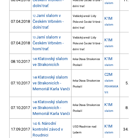
Polesné České Vrbné -
5/
slalom
dolní trať
dolní trať
Jarní slalom v
12
Vodácký areál Lídy
K1M
07.04.2018
Českém Vrbném -
Polesné České Vrbné -
slalom
dolní trať
dolní trať
Jarní slalom v
13
Vodácký areál Lídy
K1M
07.04.2018
Českém Vrbném -
Polesné České Vrbné -
slalom
horní trať
dolní trať
Klatovský slalom
K1M
149
řeka Otava Strakonice
08.10.2017
ve Strakonicích
Poskalí
slalom
C2M
Klatovský slalom
148
řeka Otava Strakonice
slalom
07.10.2017
ve Strakonicích -
5.
1/
Poskalí
POHANKA
Memoriál Karla Vanči
Vít
Klatovský slalom
148
K1M
řeka Otava Strakonice
07.10.2017
ve Strakonicích -
8.
2/
Poskalí
slalom
Memoriál Karla Vanči
6. Národní
142
K1M
USD Roudnice nad
17.09.2017
kontrolní závod v
34.
11/
Labem
slalom
Roudnici