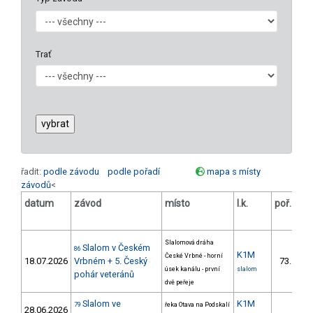
Trať
řadit:
podle závodu
podle pořadí
mapa s místy
závodů
<
datum
závod
místo
l.k.
poř.
v.
Slalomová dráha
Slalom v Českém
86
K1M
České Vrbné - horní
18.07.2026
Vrbném + 5. Český
73.
úsek kanálu - první
slalom
pohár veteránů
dvě peřeje
Slalom ve
K1M
79
řeka Otava na Podskalí
28.06.2026