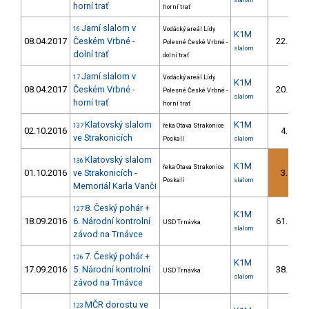
slalom
horní trať
horní trať
Jarní slalom v
16
Vodácký areál Lídy
K1M
08.04.2017
Českém Vrbné -
22.
Polesné České Vrbné -
8/
slalom
dolní trať
dolní trať
Jarní slalom v
17
Vodácký areál Lídy
K1M
08.04.2017
Českém Vrbné -
20.
Polesné České Vrbné -
9/
slalom
horní trať
horní trať
Klatovský slalom
K1M
137
řeka Otava Strakonice
02.10.2016
4.
ve Strakonicích
Poskalí
slalom
Klatovský slalom
136
K1M
řeka Otava Strakonice
01.10.2016
ve Strakonicích -
3.
Poskalí
slalom
Memoriál Karla Vanči
8. Český pohár +
127
K1M
18.09.2016
6. Národní kontrolní
61.
USD Trnávka
9/
slalom
závod na Trnávce
7. Český pohár +
126
K1M
17.09.2016
5. Národní kontrolní
38.
USD Trnávka
4/
slalom
závod na Trnávce
MČR dorostu ve
123