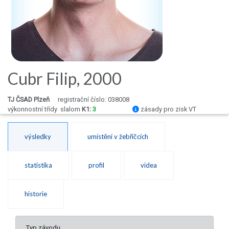
Cubr Filip, 2000
TJ ČSAD Plzeň
registrační číslo: 038008
výkonnostní třídy
slalom
K1:
3
zásady pro zisk VT
výsledky
umístění v žebříčcích
statistika
profil
videa
historie
Typ závodu