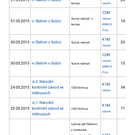
61
5/
kempu
slalom
C2M
Sušice nádraží - v
slalom
31.05.2015
Slalom v Sušici
14.
61
1/
kempu
KRAUS
Filip
K1M
30.05.2015
Slalom v Sušici
20.
60
Sušice nádraží
5/
slalom
C2M
slalom
30.05.2015
Slalom v Sušici
15.
60
Sušice nádraží
1/
KRAUS
Filip
2. Národní
56
K1M
24.05.2015
kontrolní závod ve
54.
USD Veltrusy
14/
slalom
Veltrusech
1. Národní
55
K1M
23.05.2015
kontrolní závod ve
71.
USD Veltrusy
18/
slalom
Veltrusech
Lužnice pod Táborem,
u restaurace