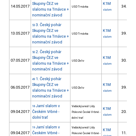
Skupiny ČEZ ve
K1M
14.05.2017
34.
USD Trnávka
8/
slalomu na Trnávce +
slalom
nominační závod
3. Český pohár
53
Skupiny ČEZ ve
K1M
13.05.2017
39.
USD Trnávka
11/
slalomu na Trnávce +
slalom
nominační závod
2. Český pohár
50
Skupiny ČEZ ve
K1M
07.05.2017
30.
USD Želiv
5/
slalomu na Trnávce +
slalom
nominační závod
1. Český pohár
49
Skupiny ČEZ ve
K1M
06.05.2017
39.
USD Želiv
10/
slalomu na Trnávce +
slalom
nominační závod
Jarní slalom v
18
Vodácký areál Lídy
K1M
09.04.2017
Českém Vrbné -
20.
Polesné České Vrbné -
9/
slalom
dolní trať
dolní trať
Jarní slalom v
19
Vodácký areál Lídy
K1M
09.04.2017
Českém Vrbné -
11.
Polesné České Vrbné -
5/