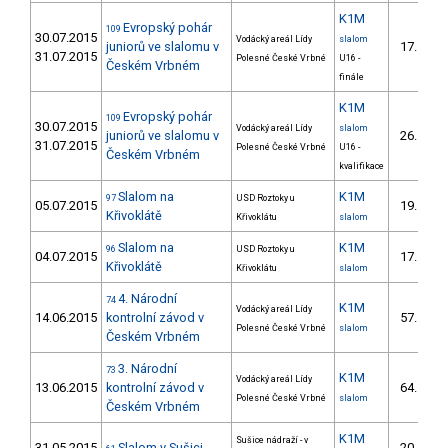
K1M
Evropský pohár
109
30.07.2015
Vodácký areál Lídy
slalom
juniorů ve slalomu v
17.
31.07.2015
Polesné České Vrbné
U16 -
Českém Vrbném
finále
K1M
Evropský pohár
109
30.07.2015
Vodácký areál Lídy
slalom
juniorů ve slalomu v
26.
31.07.2015
Polesné České Vrbné
U16 -
Českém Vrbném
kvalifikace
Slalom na
K1M
97
USD Roztoky u
05.07.2015
19.
9/
Křivoklátě
Křivoklátu
slalom
Slalom na
K1M
96
USD Roztoky u
04.07.2015
17.
7/
Křivoklátě
Křivoklátu
slalom
4. Národní
74
K1M
Vodácký areál Lídy
14.06.2015
kontrolní závod v
57.
14/
Polesné České Vrbné
slalom
Českém Vrbném
3. Národní
73
K1M
Vodácký areál Lídy
13.06.2015
kontrolní závod v
64.
19/
Polesné České Vrbné
slalom
Českém Vrbném
K1M
Sušice nádraží - v
31.05.2015
Slalom v Sušici
20.