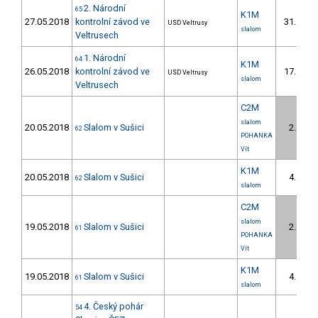
2. Národní
65
K1M
27.05.2018
kontrolní závod ve
31.
USD Veltrusy
8/
slalom
Veltrusech
1. Národní
64
K1M
26.05.2018
kontrolní závod ve
17.
USD Veltrusy
6/
slalom
Veltrusech
C2M
slalom
20.05.2018
Slalom v Sušici
2.
62
1/
POHANKA
Vít
K1M
20.05.2018
Slalom v Sušici
4.
62
4/
slalom
C2M
slalom
19.05.2018
Slalom v Sušici
2.
61
1/
POHANKA
Vít
K1M
19.05.2018
Slalom v Sušici
4.
61
4/
slalom
4. Český pohár
54