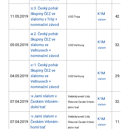
3. Český pohár
52
Skupiny ČEZ ve
K1M
11.05.2019
42.
USD Troja
14/U
slalomu v Tróji +
slalom
nominační závod
2. Český pohár
48
Skupiny ČEZ ve
K1M
05.05.2019
slalomu ve
32.
USD Veltrusy
12/U
slalom
Veltrusech +
nominační závod
1. Český pohár
47
Skupiny ČEZ ve
K1M
04.05.2019
slalomu ve
29.
USD Veltrusy
11/U
slalom
Veltrusech +
nominační závod
Jarní slalom v
18
Vodácký areál Lídy
K1M
07.04.2019
Českém Vrbném -
32.
Polesné České Vrbné -
7/U
slalom
dolní trať
dolní trať
Jarní slalom v
19
Vodácký areál Lídy
K1M
07.04.2019
Českém Vrbném -
11.
Polesné České Vrbné -
3/U
slalom
horní trať
dolní trať