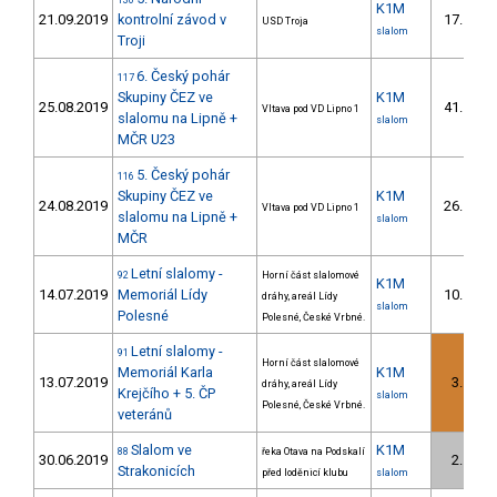
130
K1M
21.09.2019
kontrolní závod v
17.
USD Troja
4/U
slalom
Troji
6. Český pohár
117
Skupiny ČEZ ve
K1M
25.08.2019
41.
Vltava pod VD Lipno 1
14/U
slalomu na Lipně +
slalom
MČR U23
5. Český pohár
116
Skupiny ČEZ ve
K1M
24.08.2019
26.
Vltava pod VD Lipno 1
8/U
slalomu na Lipně +
slalom
MČR
Letní slalomy -
92
Horní část slalomové
K1M
14.07.2019
Memoriál Lídy
10.
dráhy, areál Lídy
1/U
slalom
Polesné
Polesné, České Vrbné.
Letní slalomy -
91
Horní část slalomové
Memoriál Karla
K1M
13.07.2019
3.
dráhy, areál Lídy
1/U
Krejčího + 5. ČP
slalom
Polesné, České Vrbné.
veteránů
Slalom ve
K1M
88
řeka Otava na Podskalí
30.06.2019
2.
1/U
Strakonicích
před loděnicí klubu
slalom