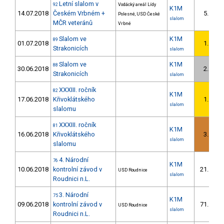
Letní slalom v
92
Vodácký areál Lídy
K1M
14.07.2018
Českém Vrbném +
5.
Polesné, USD České
2/
slalom
MČR veteránů
Vrbné
Slalom ve
K1M
89
01.07.2018
1.
1/
Strakonicích
slalom
Slalom ve
K1M
88
30.06.2018
2.
2/
Strakonicích
slalom
XXXIII. ročník
82
K1M
17.06.2018
Křivoklátského
1.
1/
slalom
slalomu
XXXIII. ročník
81
K1M
16.06.2018
Křivoklátského
3.
1/
slalom
slalomu
4. Národní
76
K1M
10.06.2018
kontrolní závod v
21.
USD Roudnice
5/
slalom
Roudnici n.L.
3. Národní
75
K1M
09.06.2018
kontrolní závod v
71.
USD Roudnice
14/
slalom
Roudnici n.L.