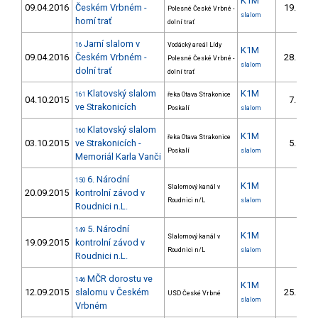
K1M
09.04.2016
Českém Vrbném -
19.
Polesné České Vrbné -
7/
slalom
horní trať
dolní trať
Jarní slalom v
16
Vodácký areál Lídy
K1M
09.04.2016
Českém Vrbném -
28.
Polesné České Vrbné -
8/
slalom
dolní trať
dolní trať
Klatovský slalom
K1M
161
řeka Otava Strakonice
04.10.2015
7.
3/
ve Strakonicích
Poskalí
slalom
Klatovský slalom
160
K1M
řeka Otava Strakonice
03.10.2015
ve Strakonicích -
5.
1/
Poskalí
slalom
Memoriál Karla Vanči
6. Národní
150
K1M
Slalomový kanál v
20.09.2015
kontrolní závod v
Roudnici n/L
slalom
Roudnici n.L.
5. Národní
149
K1M
Slalomový kanál v
19.09.2015
kontrolní závod v
Roudnici n/L
slalom
Roudnici n.L.
MČR dorostu ve
146
K1M
12.09.2015
slalomu v Českém
25.
USD České Vrbné
13/
slalom
Vrbném