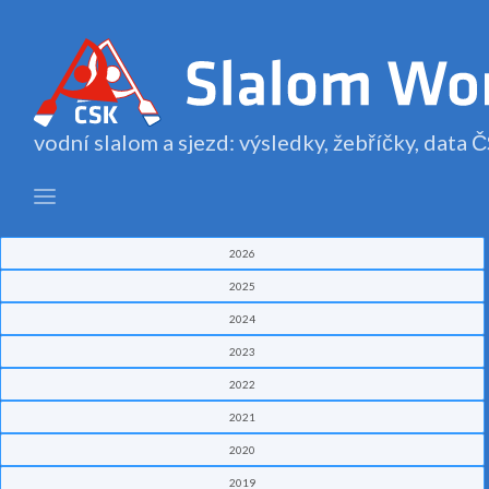
vodní slalom a sjezd: výsledky, žebříčky, data
2026
2025
2024
2023
2022
2021
2020
2019