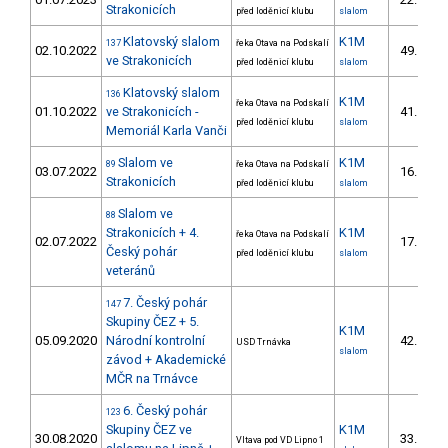
5/U
Strakonicích
před loděnicí klubu
slalom
Klatovský slalom
K1M
137
řeka Otava na Podskalí
02.10.2022
49.
4/U
ve Strakonicích
před loděnicí klubu
slalom
Klatovský slalom
136
K1M
řeka Otava na Podskalí
01.10.2022
ve Strakonicích -
41.
4/U
před loděnicí klubu
slalom
Memoriál Karla Vanči
Slalom ve
K1M
89
řeka Otava na Podskalí
03.07.2022
16.
4/U
Strakonicích
před loděnicí klubu
slalom
Slalom ve
88
Strakonicích + 4.
K1M
řeka Otava na Podskalí
02.07.2022
17.
4/U
Český pohár
před loděnicí klubu
slalom
veteránů
7. Český pohár
147
Skupiny ČEZ + 5.
K1M
05.09.2020
Národní kontrolní
42.
USD Trnávka
12/U
slalom
závod + Akademické
MČR na Trnávce
6. Český pohár
123
Skupiny ČEZ ve
K1M
30.08.2020
33.
Vltava pod VD Lipno 1
11/U