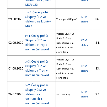
slalomu na Lipně +
slalom
MČR U23
5. Český pohár
122
Skupiny ČEZ ve
K1M
29.08.2020
36.
Vltava pod VD Lipno 1
10/U
slalomu na Lipně +
slalom
MČR
Vodácká ul., 171 00
4. Český pohár
39
Praha 7 - Troja,
Skupiny ČEZ ve
K1M
02.08.2020
34.
Kanoistický areál,
12/U
slalomu v Troji +
slalom
umělá slalomová
nominační závod
dráha Troja
Vodácká ul., 171 00
3. Český pohár
38
Praha 7 - Troja,
Skupiny ČEZ ve
K1M
01.08.2020
33.
Kanoistický areál,
10/U
slalomu v Troji +
slalom
umělá slalomová
nominační závod
dráha Troja
2. Český pohár
26
Skupiny ČEZ ve
K1M
26.07.2020
slalomu ve
27.
USD Veltrusy
11/U
slalom
Veltrusech +
nominační závod