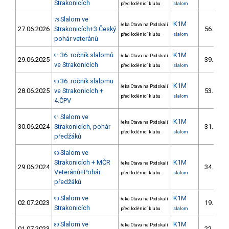
Strakonicích
před loděnicí klubu
slalom
Slalom ve
78
K1M
řeka Otava na Podskalí
27.06.2026
Strakonicích+3.Český
56.
před loděnicí klubu
slalom
pohár veteránů
36. ročník slalomů
K1M
91
řeka Otava na Podskalí
29.06.2025
39.
ve Strakonicích
před loděnicí klubu
slalom
36. ročník slalomu
90
K1M
řeka Otava na Podskalí
28.06.2025
ve Strakonicích +
53.
před loděnicí klubu
slalom
4.ČPV
Slalom ve
91
K1M
řeka Otava na Podskalí
30.06.2024
Strakonicích, pohár
31.
před loděnicí klubu
slalom
předžáků
Slalom ve
90
Strakonicích + MČR
K1M
řeka Otava na Podskalí
29.06.2024
34.
Veteránů+Pohár
před loděnicí klubu
slalom
předžáků
Slalom ve
K1M
90
řeka Otava na Podskalí
02.07.2023
19.
5/U
Strakonicích
před loděnicí klubu
slalom
Slalom ve
K1M
89
řeka Otava na Podskalí
01.07.2023
22.