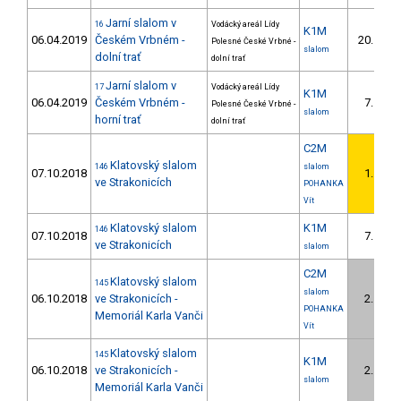
Jarní slalom v
16
Vodácký areál Lídy
K1M
06.04.2019
Českém Vrbném -
20.
Polesné České Vrbné -
7/U
slalom
dolní trať
dolní trať
Jarní slalom v
17
Vodácký areál Lídy
K1M
06.04.2019
Českém Vrbném -
7.
Polesné České Vrbné -
3/U
slalom
horní trať
dolní trať
C2M
Klatovský slalom
146
slalom
07.10.2018
1.
1/
ve Strakonicích
POHANKA
Vít
Klatovský slalom
K1M
146
07.10.2018
7.
3/
ve Strakonicích
slalom
C2M
Klatovský slalom
145
slalom
06.10.2018
ve Strakonicích -
2.
1/
POHANKA
Memoriál Karla Vanči
Vít
Klatovský slalom
145
K1M
06.10.2018
ve Strakonicích -
2.
2/
slalom
Memoriál Karla Vanči