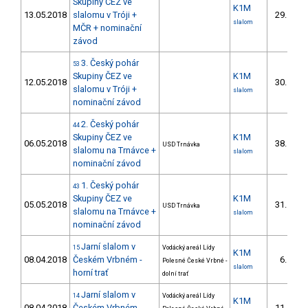
Skupiny ČEZ ve
K1M
13.05.2018
slalomu v Tróji +
29.
7/
slalom
MČR + nominační
závod
3. Český pohár
53
Skupiny ČEZ ve
K1M
12.05.2018
30.
6/
slalomu v Tróji +
slalom
nominační závod
2. Český pohár
44
Skupiny ČEZ ve
K1M
06.05.2018
38.
USD Trnávka
8/
slalomu na Trnávce +
slalom
nominační závod
1. Český pohár
43
Skupiny ČEZ ve
K1M
05.05.2018
31.
USD Trnávka
6/
slalomu na Trnávce +
slalom
nominační závod
Jarní slalom v
15
Vodácký areál Lídy
K1M
08.04.2018
Českém Vrbném -
6.
Polesné České Vrbné -
3/
slalom
horní trať
dolní trať
Jarní slalom v
14
Vodácký areál Lídy
K1M
08.04.2018
Českém Vrbném -
11.