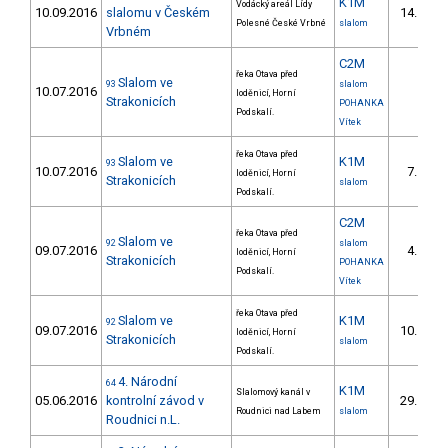
K1M
Vodácký areál Lídy
10.09.2016
slalomu v Českém
14.
7/
Polesné České Vrbné
slalom
Vrbném
C2M
řeka Otava před
Slalom ve
93
slalom
10.07.2016
loděnicí, Horní
Strakonicích
POHANKA
Podskalí.
Vítek
řeka Otava před
Slalom ve
K1M
93
10.07.2016
7.
loděnicí, Horní
1/
Strakonicích
slalom
Podskalí.
C2M
řeka Otava před
Slalom ve
92
slalom
09.07.2016
4.
loděnicí, Horní
1/
Strakonicích
POHANKA
Podskalí.
Vítek
řeka Otava před
Slalom ve
K1M
92
09.07.2016
10.
loděnicí, Horní
2/
Strakonicích
slalom
Podskalí.
4. Národní
64
K1M
Slalomový kanál v
05.06.2016
kontrolní závod v
29.
3/
Roudnici nad Labem
slalom
Roudnici n.L.