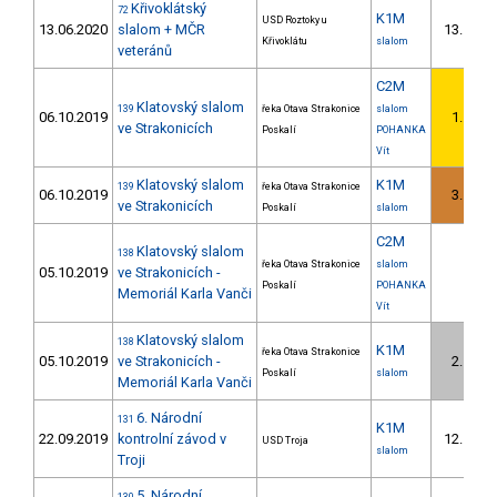
Křivoklátský
72
K1M
USD Roztoky u
13.06.2020
slalom + MČR
13.
3/U
Křivoklátu
slalom
veteránů
C2M
Klatovský slalom
139
řeka Otava Strakonice
slalom
06.10.2019
1.
1/U
ve Strakonicích
Poskalí
POHANKA
Vít
Klatovský slalom
K1M
139
řeka Otava Strakonice
06.10.2019
3.
2/U
ve Strakonicích
Poskalí
slalom
C2M
Klatovský slalom
138
řeka Otava Strakonice
slalom
05.10.2019
ve Strakonicích -
Poskalí
POHANKA
Memoriál Karla Vanči
Vít
Klatovský slalom
138
K1M
řeka Otava Strakonice
05.10.2019
ve Strakonicích -
2.
2/U
Poskalí
slalom
Memoriál Karla Vanči
6. Národní
131
K1M
22.09.2019
kontrolní závod v
12.
USD Troja
5/U
slalom
Troji
5. Národní