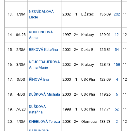
NESNÍDALOVÁ
13.
1/DM
2002
1
L.Žatec
136.09
202
117.
Lucie
KOBLENCOVÁ
14.
6/U23
1997
2+
Kralupy
129.01
12
120.
Anna
15.
2/DM
BEKOVÁ Kateřina
2002
2+
Dukla B.
125.81
54
118.
NEUGEBAUEROVÁ
16.
3/DM
2002
2+
Kralupy
128.43
158
117.
Anna Marie
17.
3/DS
ŘÍHOVÁ Eva
2000
1
USK Pha
123.09
4
122.
18.
4/DS
DUŠKOVÁ Michala
2000
2+
USK Pha
119.26
6
118.
DUŠKOVÁ
19.
7/U23
1998
1
USK Pha
117.74
52
119.
Kateřina
20.
4/DM
KNEBLOVÁ Tereza
2003
2+
Olomouc
133.73
2
126.
KARLÍKOVÁ