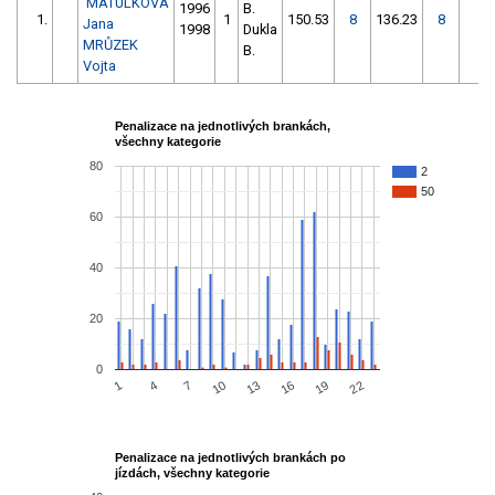
MATULKOVÁ
1996
B.
1.
1
150.53
8
136.23
8
1
Jana
1998
Dukla
MRŮZEK
B.
Vojta
Penalizace na jednotlivých brankách,
všechny kategorie
80
2
50
60
40
20
0
10
13
16
19
1
22
4
7
Penalizace na jednotlivých brankách po
jízdách, všechny kategorie