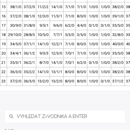
15
38/1/0
37/2/0
11/2/2
14/1/0
7/1/0
7/1/0
1/0/0
1/0/0
38/2/0
38
16
37/2/0
38/1/0
12/3/0
11/3/1
7/1/0
8/0/0
1/0/0
1/0/0
39/1/0
37
17
30/9/0
31/8/0
9/5/1
9/6/0
6/2/0
4/4/0
0/1/0
0/1/0
35/5/0
35
18
29/10/0
28/8/3
10/5/0
7/7/1
5/3/0
3/5/0
1/0/0
1/0/0
32/8/0
33
19
34/5/0
37/1/1
14/1/0
12/2/1
7/1/0
8/0/0
1/0/0
1/0/0
40/0/0
40
20
34/4/1
36/1/2
9/3/3
12/3/0
7/0/1
7/1/0
1/0/0
1/0/0
35/5/0
38
21
35/3/1
36/2/1
8/7/0
14/1/0
7/0/1
6/2/0
0/1/0
1/0/0
38/2/0
37
22
36/3/0
35/2/2
14/1/0
13/1/1
8/0/0
8/0/0
1/0/0
1/0/0
38/2/0
38
23
37/2/0
36/3/0
13/2/0
13/2/0
8/0/0
8/0/0
1/0/0
0/1/0
37/1/2
37