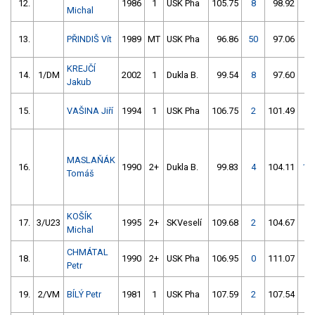
12.
1986
1
USK Pha
105.75
8
98.92
0
Michal
13.
PŘINDIŠ Vít
1989
MT
USK Pha
96.86
50
97.06
2
KREJČÍ
14.
1/DM
2002
1
Dukla B.
99.54
8
97.60
2
Jakub
15.
VAŠINA Jiří
1994
1
USK Pha
106.75
2
101.49
0
MASLAŇÁK
16.
1990
2+
Dukla B.
99.83
4
104.11
15
Tomáš
KOŠÍK
17.
3/U23
1995
2+
SKVeselí
109.68
2
104.67
0
Michal
CHMÁTAL
18.
1990
2+
USK Pha
106.95
0
111.07
2
Petr
19.
2/VM
BÍLÝ Petr
1981
1
USK Pha
107.59
2
107.54
0