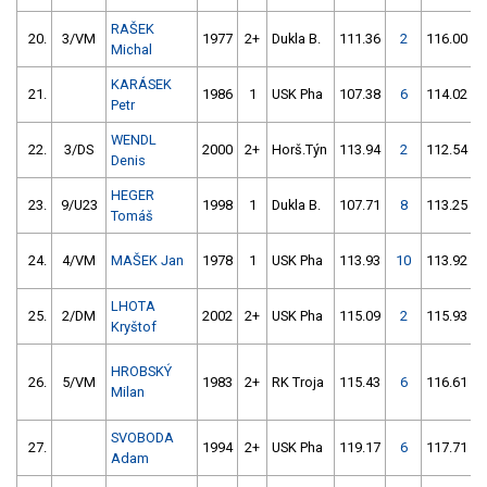
RAŠEK
20.
3/VM
1977
2+
Dukla B.
111.36
2
116.00
1
Michal
KARÁSEK
21.
1986
1
USK Pha
107.38
6
114.02
Petr
WENDL
22.
3/DS
2000
2+
Horš.Týn
113.94
2
112.54
Denis
HEGER
23.
9/U23
1998
1
Dukla B.
107.71
8
113.25
Tomáš
24.
4/VM
MAŠEK Jan
1978
1
USK Pha
113.93
10
113.92
LHOTA
25.
2/DM
2002
2+
USK Pha
115.09
2
115.93
Kryštof
HROBSKÝ
26.
5/VM
1983
2+
RK Troja
115.43
6
116.61
Milan
SVOBODA
27.
1994
2+
USK Pha
119.17
6
117.71
Adam