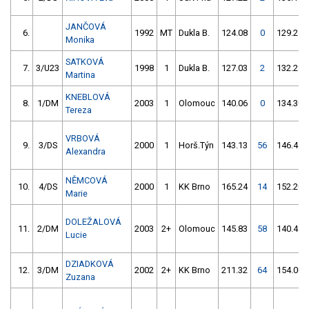
JANČOVÁ
6.
1992
MT
Dukla B.
124.08
0
129.27
Monika
SATKOVÁ
7.
3/U23
1998
1
Dukla B.
127.03
2
132.28
Martina
KNEBLOVÁ
8.
1/DM
2003
1
Olomouc
140.06
0
134.30
Tereza
VRBOVÁ
9.
3/DS
2000
1
Horš.Týn
143.13
56
146.41
Alexandra
NĚMCOVÁ
10.
4/DS
2000
1
KK Brno
165.24
14
152.20
Marie
DOLEŽALOVÁ
11.
2/DM
2003
2+
Olomouc
145.83
58
140.49
Lucie
DZIADKOVÁ
12.
3/DM
2002
2+
KK Brno
211.32
64
154.00
Zuzana