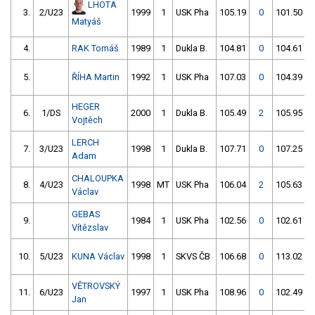
LHOTA
3.
2/U23
1999
1
USK Pha
105.19
0
101.50
Matyáš
4.
RAK Tomáš
1989
1
Dukla B.
104.81
0
104.61
5.
ŘÍHA Martin
1992
1
USK Pha
107.03
0
104.39
HEGER
6.
1/DS
2000
1
Dukla B.
105.49
2
105.95
Vojtěch
LERCH
7.
3/U23
1998
1
Dukla B.
107.71
0
107.25
Adam
CHALOUPKA
8.
4/U23
1998
MT
USK Pha
106.04
2
105.63
Václav
GEBAS
9.
1984
1
USK Pha
102.56
0
102.61
Vítězslav
10.
5/U23
KUNA Václav
1998
1
SKVS ČB
106.68
0
113.02
VĚTROVSKÝ
11.
6/U23
1997
1
USK Pha
108.96
0
102.49
Jan