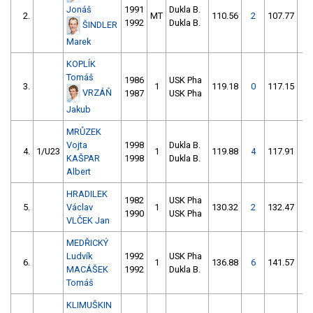
Jonáš
1991
Dukla B.
2.
MT
110.56
2
107.77
0
1992
Dukla B.
ŠINDLER
Marek
KOPLÍK
Tomáš
1986
USK Pha
3.
1
119.18
0
117.15
4
VRZÁŇ
1987
USK Pha
Jakub
MRŮZEK
Vojta
1998
Dukla B.
4.
1/U23
1
119.88
4
117.91
6
KAŠPAR
1998
Dukla B.
Albert
HRADILEK
1982
USK Pha
5.
Václav
1
130.32
2
132.47
0
1990
USK Pha
VLČEK Jan
MEDŘICKÝ
Ludvík
1992
USK Pha
6.
1
136.88
6
141.57
1
MACÁŠEK
1992
Dukla B.
Tomáš
KLIMUŠKIN