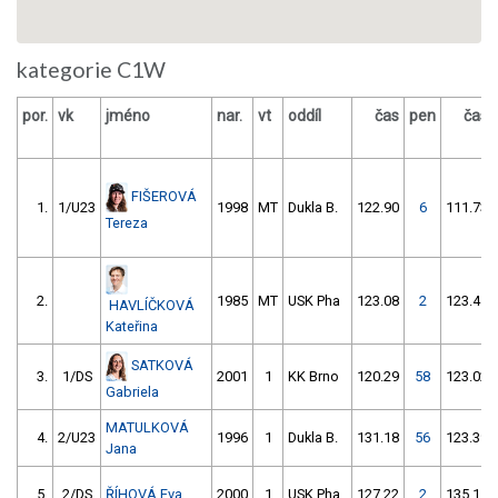
kategorie C1W
por.
vk
jméno
nar.
vt
oddíl
čas
pen
čas
FIŠEROVÁ
1.
1/U23
1998
MT
Dukla B.
122.90
6
111.73
Tereza
2.
1985
MT
USK Pha
123.08
2
123.45
HAVLÍČKOVÁ
Kateřina
SATKOVÁ
3.
1/DS
2001
1
KK Brno
120.29
58
123.02
Gabriela
MATULKOVÁ
4.
2/U23
1996
1
Dukla B.
131.18
56
123.39
Jana
5.
2/DS
ŘÍHOVÁ Eva
2000
1
USK Pha
127.22
2
135.11