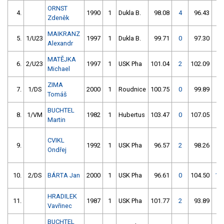
ORNST
4.
1990
1
Dukla B.
98.08
4
96.43
0
Zdeněk
MAIKRANZ
5.
1/U23
1997
1
Dukla B.
99.71
0
97.30
0
Alexandr
MATĚJKA
6.
2/U23
1997
1
USK Pha
101.04
2
102.09
0
Michael
ZIMA
7.
1/DS
2000
1
Roudnice
100.75
0
99.89
4
Tomáš
BUCHTEL
8.
1/VM
1982
1
Hubertus
103.47
0
107.05
2
Martin
CVIKL
9.
1992
1
USK Pha
96.57
2
98.26
52
Ondřej
10.
2/DS
BÁRTA Jan
2000
1
USK Pha
96.61
0
104.50
15
HRADILEK
11.
1987
1
USK Pha
101.77
2
93.89
2
Vavřinec
BUCHTEL