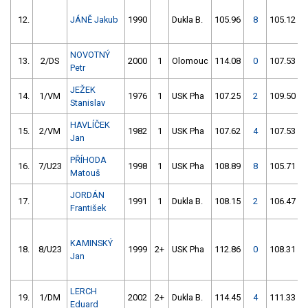
12.
JÁNĚ Jakub
1990
Dukla B.
105.96
8
105.12
NOVOTNÝ
13.
2/DS
2000
1
Olomouc
114.08
0
107.53
Petr
JEŽEK
14.
1/VM
1976
1
USK Pha
107.25
2
109.50
Stanislav
HAVLÍČEK
15.
2/VM
1982
1
USK Pha
107.62
4
107.53
Jan
PŘÍHODA
16.
7/U23
1998
1
USK Pha
108.89
8
105.71
Matouš
JORDÁN
17.
1991
1
Dukla B.
108.15
2
106.47
František
KAMINSKÝ
18.
8/U23
1999
2+
USK Pha
112.86
0
108.31
Jan
LERCH
19.
1/DM
2002
2+
Dukla B.
114.45
4
111.33
Eduard