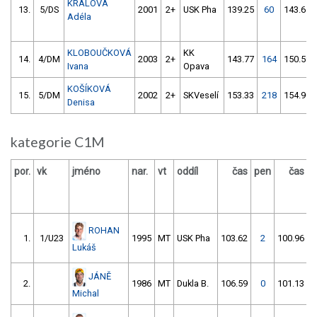
KRÁLOVÁ
13.
5/DS
2001
2+
USK Pha
139.25
60
143.64
Adéla
KLOBOUČKOVÁ
KK
14.
4/DM
2003
2+
143.77
164
150.59
Ivana
Opava
KOŠÍKOVÁ
15.
5/DM
2002
2+
SKVeselí
153.33
218
154.90
Denisa
kategorie C1M
por.
vk
jméno
nar.
vt
oddíl
čas
pen
čas
p
ROHAN
1.
1/U23
1995
MT
USK Pha
103.62
2
100.96
Lukáš
JÁNĚ
2.
1986
MT
Dukla B.
106.59
0
101.13
Michal