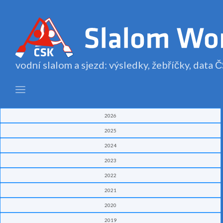
vodní slalom a sjezd: výsledky, žebříčky, data
2026
2025
2024
2023
2022
2021
2020
2019