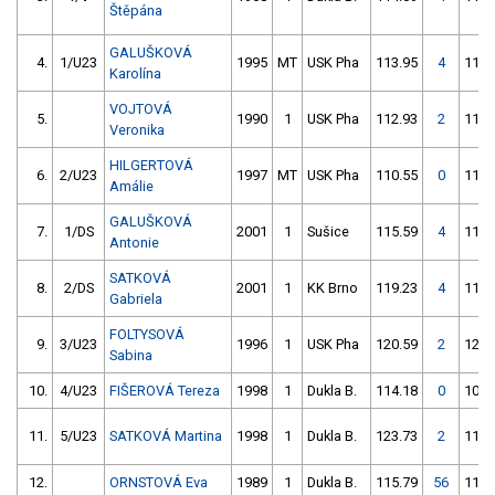
Štěpána
GALUŠKOVÁ
4.
1/U23
1995
MT
USK Pha
113.95
4
111.
Karolína
VOJTOVÁ
5.
1990
1
USK Pha
112.93
2
111.
Veronika
HILGERTOVÁ
6.
2/U23
1997
MT
USK Pha
110.55
0
113.
Amálie
GALUŠKOVÁ
7.
1/DS
2001
1
Sušice
115.59
4
112.
Antonie
SATKOVÁ
8.
2/DS
2001
1
KK Brno
119.23
4
119.
Gabriela
FOLTYSOVÁ
9.
3/U23
1996
1
USK Pha
120.59
2
128.
Sabina
10.
4/U23
FIŠEROVÁ Tereza
1998
1
Dukla B.
114.18
0
106.
11.
5/U23
SATKOVÁ Martina
1998
1
Dukla B.
123.73
2
115.
12.
ORNSTOVÁ Eva
1989
1
Dukla B.
115.79
56
113.