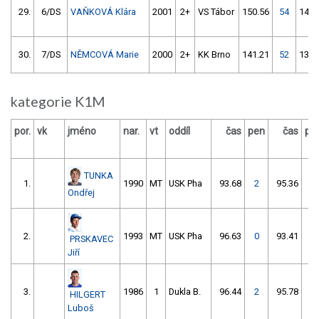
29.
6/DS
VAŇKOVÁ Klára
2001
2+
VS Tábor
150.56
54
146.
30.
7/DS
NĚMCOVÁ Marie
2000
2+
KK Brno
141.21
52
136.
kategorie K1M
por.
vk
jméno
nar.
vt
oddíl
čas
pen
čas
pe
TUNKA
1.
1990
MT
USK Pha
93.68
2
95.36
0
Ondřej
2.
1993
MT
USK Pha
96.63
0
93.41
2
PRSKAVEC
Jiří
3.
1986
1
Dukla B.
96.44
2
95.78
0
HILGERT
Luboš