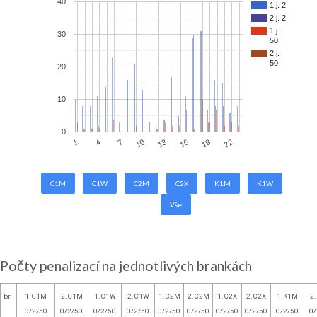
40
1.j. 2
2.j. 2
1.j.
30
50
2.j.
50
20
10
0
10
13
16
19
1
22
4
7
C1M
C1W
C2M
C2X
K1M
K1W
Vše
Počty penalizací na jednotlivých brankách
br.
1.C1M
2.C1M
1.C1W
2.C1W
1.C2M
2.C2M
1.C2X
2.C2X
1.K1M
2
0/2/50
0/2/50
0/2/50
0/2/50
0/2/50
0/2/50
0/2/50
0/2/50
0/2/50
0/