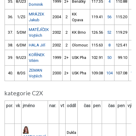
35.
8/U23
1999
2+
Benátky
117.35
4
110.88
10
Dominik
MRÁZEK
KK
36.
1/ZS
2004
2
119.41
56
115.20
6
Jakub
Opava
MATĚJÍČEK
37.
5/DM
2002
2
KK Brno
126.56
52
119.29
4
Vojtěch
38.
6/DM
HALA Jiří
2002
2
Olomouc
115.63
8
125.41
4
KOŘÍNEK
39.
9/U23
1999
2+
USK Pha
102.91
50
99.10
56
Vilém
ZEMAN
40.
8/DS
2000
2+
USK Pha
109.08
104
107.08
10
Vojtěch
kategorie C2X
por.
vk
jméno
nar.
vt
oddíl
čas
pen
čas
pen
výsl
Dukla