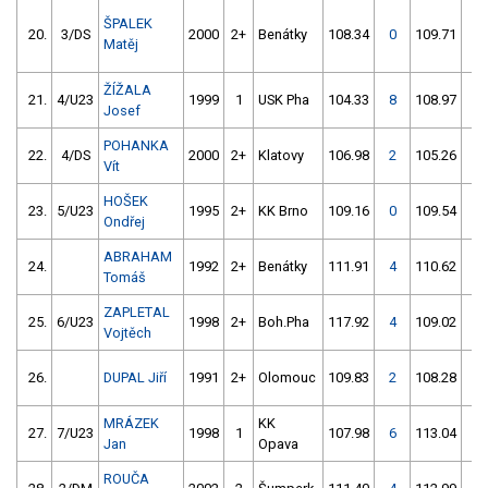
ŠPALEK
20.
3/DS
2000
2+
Benátky
108.34
0
109.71
2
Matěj
ŽÍŽALA
21.
4/U23
1999
1
USK Pha
104.33
8
108.97
0
Josef
POHANKA
22.
4/DS
2000
2+
Klatovy
106.98
2
105.26
6
Vít
HOŠEK
23.
5/U23
1995
2+
KK Brno
109.16
0
109.54
0
Ondřej
ABRAHAM
24.
1992
2+
Benátky
111.91
4
110.62
0
Tomáš
ZAPLETAL
25.
6/U23
1998
2+
Boh.Pha
117.92
4
109.02
2
Vojtěch
26.
DUPAL Jiří
1991
2+
Olomouc
109.83
2
108.28
56
MRÁZEK
KK
27.
7/U23
1998
1
107.98
6
113.04
2
Jan
Opava
ROUČA