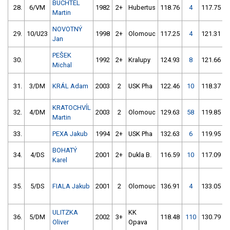
BUCHTEL
28.
6/VM
1982
2+
Hubertus
118.76
4
117.75
Martin
NOVOTNÝ
29.
10/U23
1998
2+
Olomouc
117.25
4
121.31
Jan
PEŠEK
30.
1992
2+
Kralupy
124.93
8
121.66
Michal
31.
3/DM
KRÁL Adam
2003
2
USK Pha
122.46
10
118.37
KRATOCHVÍL
32.
4/DM
2003
2
Olomouc
129.63
58
119.85
Martin
33.
PEXA Jakub
1994
2+
USK Pha
132.63
6
119.95
BOHATÝ
34.
4/DS
2001
2+
Dukla B.
116.59
10
117.09
2
Karel
35.
5/DS
FIALA Jakub
2001
2
Olomouc
136.91
4
133.05
ULITZKA
KK
36.
5/DM
2002
3+
118.48
110
130.79
Oliver
Opava