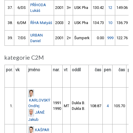
PŘÍHODA
37.
6/DS
2001
3+
USK Pha
130.42
12
149.06
Lukáš
38.
6/DM
ŘÍHA Matyáš
2003
2
USK Pha
134.73
10
136.79
URBAN
39.
7/DS
2001
2+
Šumperk
0.00
999
122.76
Daniel
kategorie C2M
por.
vk
jméno
nar.
vt
oddíl
čas
pen
čas
pe
KARLOVSKÝ
1991
Dukla B.
1.
Ondřej
MT
108.87
4
105.70
2
1990
Dukla B.
JÁNĚ
Jakub
KAŠPAR