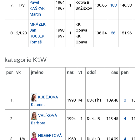
Pavel
1964
Kotva B.
7.
1/V
1
130.66
108
146.58
8
KAŠPAR
1967
SKŽižkov
Martin
MRÁZEK
KK
Jan
1998
Opava
8.
2/U23
1
136.34
56
151.96
1
ROUSEK
1997
KK
Tomáš
Opava
kategorie K1W
por.
vk
jméno
nar.
vt
oddíl
čas
pen
č
KUDĚJOVÁ
1.
1990
MT
USK Pha
109.46
0
106.
Kateřina
VALÍKOVÁ
2.
1994
1
Dukla B.
113.45
4
110.
Barbora
HILGERTOVÁ
3.
1/V
1968
1
Dukla B.
114.09
4
110.