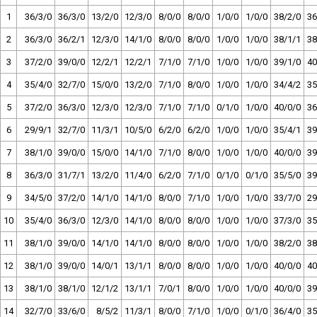
1
36/3/0
36/3/0
13/2/0
12/3/0
8/0/0
8/0/0
1/0/0
1/0/0
38/2/0
36
2
36/3/0
36/2/1
12/3/0
14/1/0
8/0/0
8/0/0
1/0/0
1/0/0
38/1/1
38
3
37/2/0
39/0/0
12/2/1
12/2/1
7/1/0
7/1/0
1/0/0
1/0/0
39/1/0
40
4
35/4/0
32/7/0
15/0/0
13/2/0
7/1/0
8/0/0
1/0/0
1/0/0
34/4/2
35
5
37/2/0
36/3/0
12/3/0
12/3/0
7/1/0
7/1/0
0/1/0
1/0/0
40/0/0
36
6
29/9/1
32/7/0
11/3/1
10/5/0
6/2/0
6/2/0
1/0/0
1/0/0
35/4/1
39
7
38/1/0
39/0/0
15/0/0
14/1/0
7/1/0
8/0/0
1/0/0
1/0/0
40/0/0
39
8
36/3/0
31/7/1
13/2/0
11/4/0
6/2/0
7/1/0
0/1/0
0/1/0
35/5/0
39
9
34/5/0
37/2/0
14/1/0
14/1/0
8/0/0
7/1/0
1/0/0
1/0/0
33/7/0
29
10
35/4/0
36/3/0
12/3/0
14/1/0
8/0/0
8/0/0
1/0/0
1/0/0
37/3/0
35
11
38/1/0
39/0/0
14/1/0
14/1/0
8/0/0
8/0/0
1/0/0
1/0/0
38/2/0
38
12
38/1/0
39/0/0
14/0/1
13/1/1
8/0/0
8/0/0
1/0/0
1/0/0
40/0/0
40
13
38/1/0
38/1/0
12/1/2
13/1/1
7/0/1
8/0/0
1/0/0
1/0/0
40/0/0
39
14
32/7/0
33/6/0
8/5/2
11/3/1
8/0/0
7/1/0
1/0/0
0/1/0
36/4/0
35