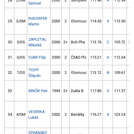
28.
2/DM
2002
2
Šumperk
111.40
4
112.99
4
Samuel
RUDORFER
29.
3/DM
2003
2
Olomouc
114.45
4
113.50
2
Martin
ZAPLETAL
30.
5/DS
2000
2+
Boh.Pha
113.76
2
105.72
35
Mikuláš
31.
6/DS
CUBR Filip
2000
2
ČSAD Plz
115.21
6
112.64
4
TICHÝ
32.
7/DS
2000
2
Olomouc
113.12
8
109.61
8
Štěpán
33.
BINČÍK Petr
1994
2+
Dukla B.
117.85
0
111.57
52
VEVERKA
34.
4/DM
2002
2
Benátky
116.27
4
123.24
8
Lukáš
STRÁNSKÝ