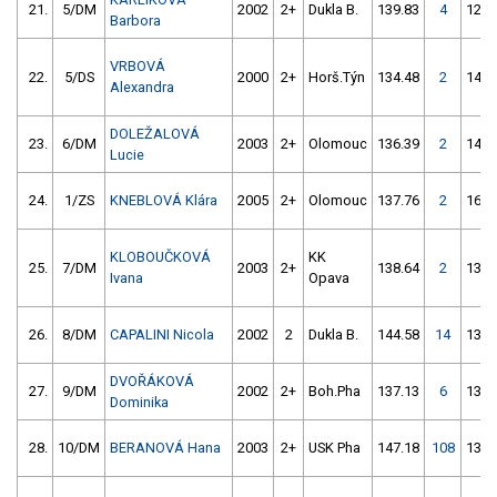
21.
5/DM
2002
2+
Dukla B.
139.83
4
121.
Barbora
VRBOVÁ
22.
5/DS
2000
2+
Horš.Týn
134.48
2
148.
Alexandra
DOLEŽALOVÁ
23.
6/DM
2003
2+
Olomouc
136.39
2
141.
Lucie
24.
1/ZS
KNEBLOVÁ Klára
2005
2+
Olomouc
137.76
2
167.
KLOBOUČKOVÁ
KK
25.
7/DM
2003
2+
138.64
2
138.
Ivana
Opava
26.
8/DM
CAPALINI Nicola
2002
2
Dukla B.
144.58
14
134.
DVOŘÁKOVÁ
27.
9/DM
2002
2+
Boh.Pha
137.13
6
139.
Dominika
28.
10/DM
BERANOVÁ Hana
2003
2+
USK Pha
147.18
108
134.