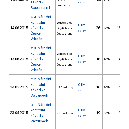
závod v
slalom
Roudnici n/L
Roudnici n.L.
4. Národní
74
kontrolní
Vodácký areál
C1M
14.06.2015
závod v
26.
18.18
Lídy Polesné
3/VM
slalom
Českém
České Vrbné
Vrbném
3. Národní
73
kontrolní
Vodácký areál
C1M
13.06.2015
závod v
18.
14.06
Lídy Polesné
1/VM
slalom
Českém
České Vrbné
Vrbném
2. Národní
56
kontrolní
C1M
24.05.2015
16.
16.65
USD Veltrusy
2/VM
závod ve
slalom
Veltrusech
1. Národní
55
kontrolní
C1M
23.05.2015
19.
9.52
USD Veltrusy
2/VM
závod ve
slalom
Veltrusech