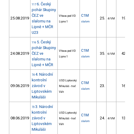
6. Český
117
pohár Skupiny
ČEZ ve
C1M
Vltava pod VD
25.08.2019
25.
19.80
4/VM
slalomu na
Lipno 1
slalom
Lipně + MČR
U23
5. Český
116
pohár Skupiny
C1M
Vltava pod VD
24.08.2019
ČEZ ve
35.
42.58
6/VM
Lipno 1
slalom
slalomu na
Lipně + MČR
4. Národní
74
kontrolní
USD Liptovský
C1M
09.06.2019
závod v
23.
16.29
Mikuláš - trať
slalom
Liptovském
Váh
Mikuláši
3. Národní
73
kontrolní
USD Liptovský
C1M
08.06.2019
závod v
24.
13.30
Mikuláš - trať
4/VM
slalom
Liptovském
Váh
Mikuláši