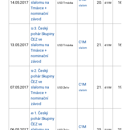
14.05.2017
slalomu na
20.
16.65
USD Trnávka
4/VM
slalom
Trnávce +
nominační
závod
3. Český
53
pohár Skupiny
ČEZ ve
C1M
13.05.2017
slalomu na
21.
16.16
USD Trnávka
4/VM
slalom
Trnávce +
nominační
závod
2. Český
50
pohár Skupiny
ČEZ ve
C1M
07.05.2017
slalomu na
21.
19.26
USD Želiv
4/VM
slalom
Trnávce +
nominační
závod
1. Český
49
pohár Skupiny
ČEZ ve
C1M
06.05.2017
slalomu na
25.
25.35