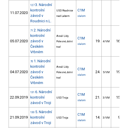
3. Národní
127
kontrolní
C1M
USD Roudnice
11.07.2020
závod v
nad Labem
slalom
Roudnici n.L.
2. Národní
71
kontrolní
Areál Lídy
C1M
05.07.2020
závod v
19.
16.06
Polesné, dolní
4/VM
slalom
Českém
trať
Vrbném
1. Národní
70
kontrolní
Areál Lídy
C1M
04.07.2020
závod v
24.
19.67
Polesné, dolní
5/VM
slalom
Českém
trať
Vrbném
6. Národní
131
C1M
22.09.2019
kontrolní
21.
15.12
USD Troja
3/VM
slalom
závod v Troji
5. Národní
130
C1M
21.09.2019
kontrolní
14.
9.25
USD Troja
3/VM
slalom
závod v Troji