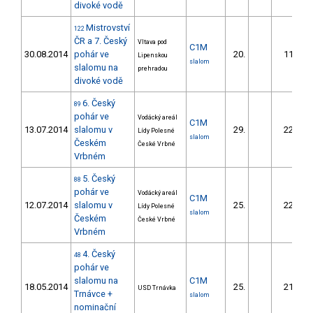
divoké vodě
Mistrovství
122
ČR a 7. Český
Vltava pod
C1M
30.08.2014
pohár ve
20.
11.05
Lipenskou
slalom
slalomu na
prehradou
divoké vodě
6. Český
89
pohár ve
Vodácký areál
C1M
13.07.2014
slalomu v
29.
22.46
Lídy Polesné
slalom
Českém
České Vrbné
Vrbném
5. Český
88
pohár ve
Vodácký areál
C1M
12.07.2014
slalomu v
25.
22.25
Lídy Polesné
slalom
Českém
České Vrbné
Vrbném
4. Český
48
pohár ve
slalomu na
C1M
18.05.2014
25.
21.35
USD Trnávka
Trnávce +
slalom
nominační