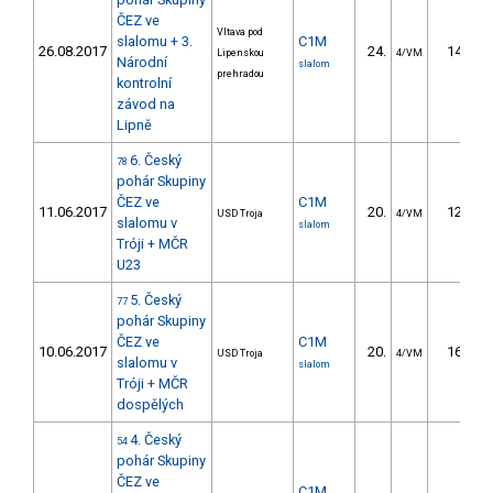
ČEZ ve
Vltava pod
slalomu + 3.
C1M
26.08.2017
24.
14.35
Lipenskou
4/VM
Národní
slalom
prehradou
kontrolní
závod na
Lipně
6. Český
78
pohár Skupiny
ČEZ ve
C1M
11.06.2017
20.
12.34
USD Troja
4/VM
slalomu v
slalom
Tróji + MČR
U23
5. Český
77
pohár Skupiny
ČEZ ve
C1M
10.06.2017
20.
16.51
USD Troja
4/VM
slalomu v
slalom
Tróji + MČR
dospělých
4. Český
54
pohár Skupiny
ČEZ ve
C1M