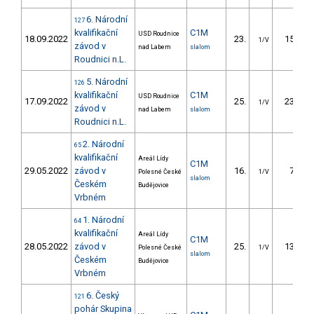
6. Národní
127
kvalifikační
C1M
USD Roudnice
18.09.2022
23.
15.11
1/V
závod v
nad Labem
slalom
Roudnici n.L.
5. Národní
126
kvalifikační
C1M
USD Roudnice
17.09.2022
25.
23.51
1/V
závod v
nad Labem
slalom
Roudnici n.L.
2. Národní
65
kvalifikační
Areál Lídy
C1M
29.05.2022
závod v
16.
7.32
Polesné České
1/V
slalom
Českém
Budějovice
Vrbném
1. Národní
64
kvalifikační
Areál Lídy
C1M
28.05.2022
závod v
25.
13.70
Polesné České
1/V
slalom
Českém
Budějovice
Vrbném
6. Český
121
pohár Skupina