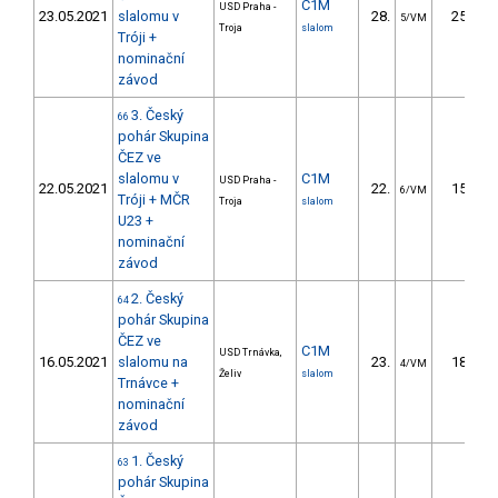
C1M
USD Praha -
23.05.2021
slalomu v
28.
25.45
5/VM
Troja
slalom
Tróji +
nominační
závod
3. Český
66
pohár Skupina
ČEZ ve
slalomu v
C1M
USD Praha -
22.05.2021
22.
15.80
6/VM
Tróji + MČR
Troja
slalom
U23 +
nominační
závod
2. Český
64
pohár Skupina
ČEZ ve
C1M
USD Trnávka,
16.05.2021
slalomu na
23.
18.19
4/VM
Želiv
slalom
Trnávce +
nominační
závod
1. Český
63
pohár Skupina