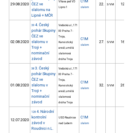
C1M
Vltava pod VD
29.08.2020
ČEZ ve
22.
12.15
3/VM
Lipno 1
slalom
slalomu na
Lipně + MČR
4. Český
39
Vodácká ul., 171
pohár Skupiny
00 Praha 7 -
ČEZ ve
Troja,
C1M
02.08.2020
slalomu v
27.
16.32
Kanoistický
5/VM
slalom
Troji +
areál, umělá
nominační
slalomová
závod
dráha Troja
3. Český
38
Vodácká ul., 171
pohár Skupiny
00 Praha 7 -
ČEZ ve
Troja,
C1M
01.08.2020
slalomu v
32.
26.70
Kanoistický
5/VM
slalom
Troji +
areál, umělá
nominační
slalomová
závod
dráha Troja
4. Národní
128
kontrolní
C1M
USD Roudnice
12.07.2020
závod v
nad Labem
slalom
Roudnici n.L.