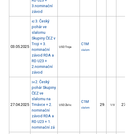
RD U23 +
3.nominační
závod
3. Český
42
pohár ve
slalomu
Skupiny ČEZ v
Troji + 3.
C1M
03.05.2025
USD Troja
nominační
slalom
závod RDA a
RD U23 +
2.nominační
závod
2. Český
34
pohár Skupiny
ČEZ ve
slalomu na
C1M
27.04.2025
Trnávce + 2.
29.
27.88
USD Želiv.
1/V
slalom
nominační
závod RDA a
RD U23 + 1.
nominační zá