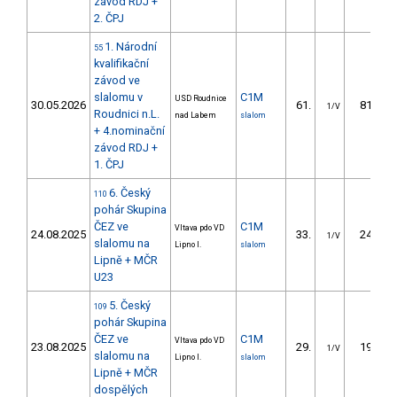
závod RDJ +
2. ČPJ
1. Národní
55
kvalifikační
závod ve
slalomu v
C1M
USD Roudnice
30.05.2026
61.
81.90
1/V
Roudnici n.L.
nad Labem
slalom
+ 4.nominační
závod RDJ +
1. ČPJ
6. Český
110
pohár Skupina
ČEZ ve
C1M
Vltava pdo VD
24.08.2025
33.
24.72
1/V
slalomu na
Lipno I.
slalom
Lipně + MČR
U23
5. Český
109
pohár Skupina
ČEZ ve
C1M
Vltava pdo VD
23.08.2025
29.
19.47
1/V
slalomu na
Lipno I.
slalom
Lipně + MČR
dospělých