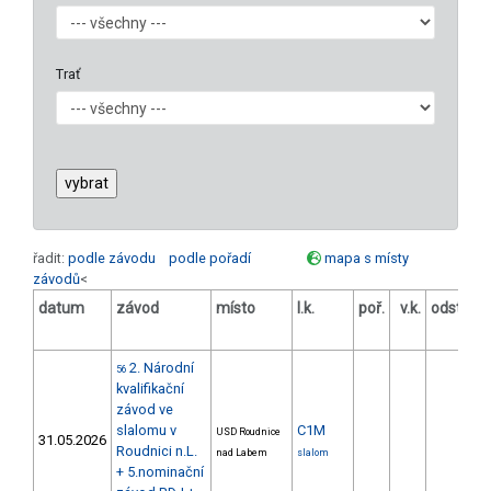
Trať
řadit:
podle závodu
podle pořadí
mapa s místy
závodů
<
datum
závod
místo
l.k.
poř.
v.k.
odstup
[s]
2. Národní
56
kvalifikační
závod ve
slalomu v
C1M
USD Roudnice
31.05.2026
Roudnici n.L.
nad Labem
slalom
+ 5.nominační