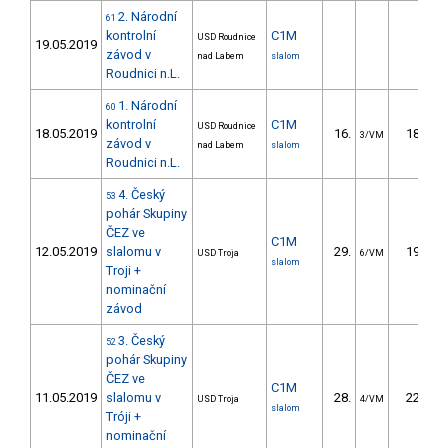
2. Národní
61
kontrolní
C1M
USD Roudnice
19.05.2019
závod v
nad Labem
slalom
Roudnici n.L.
1. Národní
60
kontrolní
C1M
USD Roudnice
18.05.2019
16.
18.02
3/VM
závod v
nad Labem
slalom
Roudnici n.L.
4. Český
53
pohár Skupiny
ČEZ ve
C1M
12.05.2019
slalomu v
29.
19.76
USD Troja
6/VM
slalom
Troji +
nominační
závod
3. Český
52
pohár Skupiny
ČEZ ve
C1M
11.05.2019
slalomu v
28.
22.74
USD Troja
4/VM
slalom
Tróji +
nominační