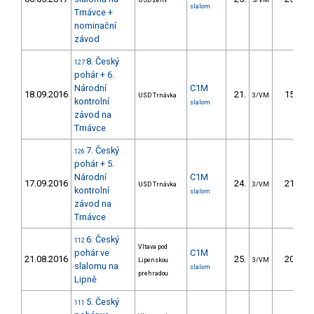
USD Želiv
5/VM
slalom
Trnávce +
nominační
závod
8. Český
127
pohár + 6.
Národní
C1M
18.09.2016
21.
15.96
USD Trnávka
3/VM
kontrolní
slalom
závod na
Trnávce
7. Český
126
pohár + 5.
Národní
C1M
17.09.2016
24.
21.31
USD Trnávka
3/VM
kontrolní
slalom
závod na
Trnávce
6. Český
112
Vltava pod
pohár ve
C1M
21.08.2016
25.
20.99
Lipenskou
3/VM
slalomu na
slalom
prehradou
Lipně
5. Český
111