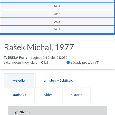
2018
2017
2016
2015
Rašek Michal, 1977
TJ DUKLA Praha
registrační číslo: 012030
výkonnostní třídy
slalom
C1:
2
zásady pro zisk VT
výsledky
umístění v žebříčcích
statistika
videa
historie
Typ závodu