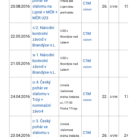
pohár ve
Vltava pod
C1M
20.08.2016
slalomu na
26.
15.11
Lipenskou
3/VM
slalom
Lipně + MČR +
prehradou
MČR U23
2. Národní
57
USD v
kontrolní
C1M
22.05.2016
Brandýse nad
závod v
slalom
Labem
Brandýse n.L.
1. Národní
56
USD v
kontrolní
C1M
21.05.2016
Brandýse nad
závod v
slalom
Labem
Brandýse n.L.
4. Český
32
Umělá
pohár ve
slalomová
slalomu v
C1M
24.04.2016
22.
17.45
dráha, Vodácká
3/VM
Tróji +
slalom
ul., 171 00
nominační
Praha 7-Troja
závo4
3. Český
31
Umělá
pohár ve
slalomová
slalomu v
C1M
23.04.2016
26.
24.74
dráha, Vodácká
4/VM