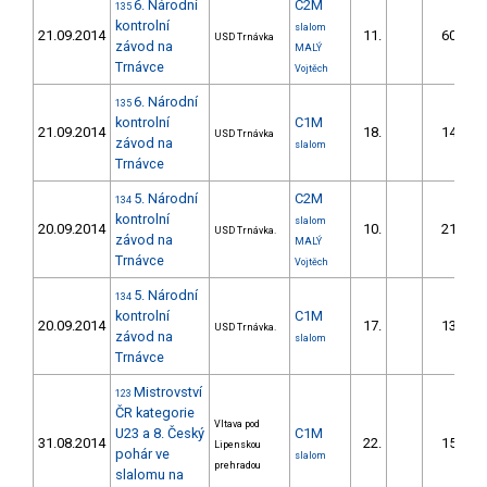
6. Národní
C2M
135
kontrolní
slalom
21.09.2014
11.
60.96
USD Trnávka
závod na
MALÝ
Trnávce
Vojtěch
6. Národní
135
kontrolní
C1M
21.09.2014
18.
14.55
USD Trnávka
závod na
slalom
Trnávce
5. Národní
C2M
134
kontrolní
slalom
20.09.2014
10.
21.53
USD Trnávka.
závod na
MALÝ
Trnávce
Vojtěch
5. Národní
134
kontrolní
C1M
20.09.2014
17.
13.80
USD Trnávka.
závod na
slalom
Trnávce
Mistrovství
123
ČR kategorie
Vltava pod
U23 a 8. Český
C1M
31.08.2014
22.
15.82
Lipenskou
pohár ve
slalom
prehradou
slalomu na