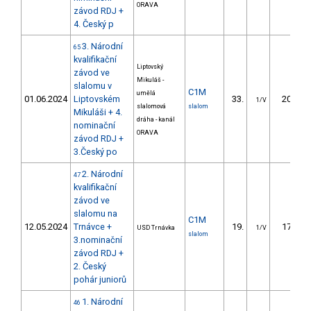
ORAVA
závod RDJ +
4. Český p
3. Národní
65
kvalifikační
Liptovský
závod ve
Mikuláš -
slalomu v
C1M
umělá
01.06.2024
Liptovském
33.
20.30
1/V
slalomová
slalom
Mikuláši + 4.
dráha - kanál
nominační
ORAVA
závod RDJ +
3.Český po
2. Národní
47
kvalifikační
závod ve
slalomu na
C1M
12.05.2024
Trnávce +
19.
17.23
USD Trnávka
1/V
slalom
3.nominační
závod RDJ +
2. Český
pohár juniorů
1. Národní
46