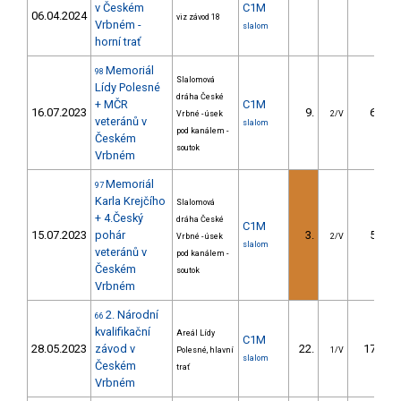
v Českém
C1M
06.04.2024
viz závod 18
Vrbném -
slalom
horní trať
Memoriál
98
Slalomová
Lídy Polesné
dráha České
+ MČR
C1M
16.07.2023
9.
6.52
Vrbné - úsek
2/V
veteránů v
slalom
pod kanálem -
Českém
soutok
Vrbném
Memoriál
97
Karla Krejčího
Slalomová
+ 4.Český
dráha České
C1M
15.07.2023
pohár
3.
5.08
Vrbné - úsek
2/V
slalom
veteránů v
pod kanálem -
Českém
soutok
Vrbném
2. Národní
66
kvalifikační
Areál Lídy
C1M
28.05.2023
závod v
22.
17.59
Polesné, hlavní
1/V
slalom
Českém
trať
Vrbném