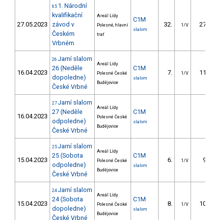
1. Národní
65
kvalifikační
Areál Lídy
C1M
27.05.2023
závod v
32.
27.57
Polesné, hlavní
1/V
slalom
Českém
trať
Vrbném
Jarní slalom
26
Areál Lídy
26 (Neděle
C1M
16.04.2023
7.
11.16
Polesné České
1/V
dopoledne)
slalom
Budějovice
České Vrbné
Jarní slalom
27
Areál Lídy
27 (Neděle
C1M
16.04.2023
Polesné České
odpoledne)
slalom
Budějovice
České Vrbné
Jarní slalom
25
Areál Lídy
25 (Sobota
C1M
15.04.2023
6.
9.99
Polesné České
1/V
odpoledne)
slalom
Budějovice
České Vrbné
Jarní slalom
24
Areál Lídy
24 (Sobota
C1M
15.04.2023
8.
10.54
Polesné České
1/V
dopoledne)
slalom
Budějovice
České Vrbné