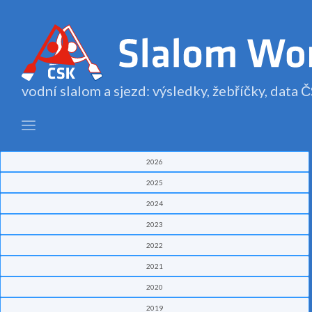
vodní slalom a sjezd: výsledky, žebříčky, data
2026
2025
2024
2023
2022
2021
2020
2019