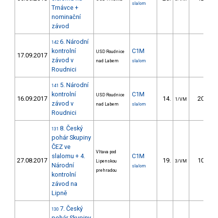
slalom
Trnávce +
nominační
závod
6. Národní
142
kontrolní
C1M
USD Roudnice
17.09.2017
závod v
nad Labem
slalom
Roudnici
5. Národní
141
kontrolní
C1M
USD Roudnice
16.09.2017
14.
20.25
1/VM
závod v
nad Labem
slalom
Roudnici
8. Český
131
pohár Skupiny
ČEZ ve
Vltava pod
slalomu + 4.
C1M
27.08.2017
19.
10.52
Lipenskou
3/VM
Národní
slalom
prehradou
kontrolní
závod na
Lipně
7. Český
130
pohár Skupiny