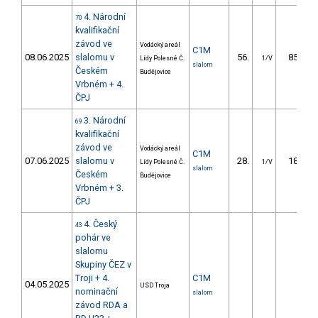
4. Národní
70
kvalifikační
závod ve
Vodácký areál
C1M
08.06.2025
slalomu v
56.
85.60
Lídy Polesné Č.
1/V
slalom
Českém
Budějovice
Vrbném + 4.
ČPJ
3. Národní
69
kvalifikační
závod ve
Vodácký areál
C1M
07.06.2025
slalomu v
28.
18.06
Lídy Polesné Č.
1/V
slalom
Českém
Budějovice
Vrbném + 3.
ČPJ
4. Český
43
pohár ve
slalomu
Skupiny ČEZ v
Troji + 4.
C1M
04.05.2025
USD Troja
nominační
slalom
závod RDA a