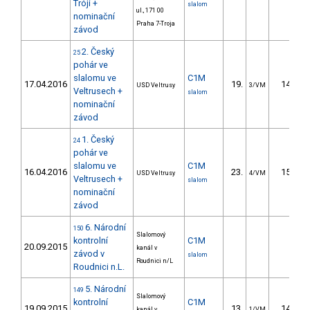
Tróji +
slalom
ul., 171 00
nominační
Praha 7-Troja
závod
2. Český
25
pohár ve
slalomu ve
C1M
17.04.2016
19.
14.02
USD Veltrusy
3/VM
Veltrusech +
slalom
nominační
závod
1. Český
24
pohár ve
slalomu ve
C1M
16.04.2016
23.
15.13
USD Veltrusy
4/VM
Veltrusech +
slalom
nominační
závod
6. Národní
150
Slalomový
kontrolní
C1M
20.09.2015
kanál v
závod v
slalom
Roudnici n/L
Roudnici n.L.
5. Národní
149
Slalomový
kontrolní
C1M
19.09.2015
13.
14.81
kanál v
1/VM