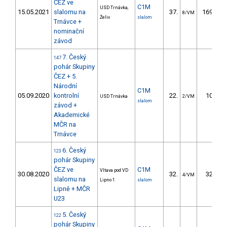
ČEZ ve
C1M
USD Trnávka,
15.05.2021
slalomu na
37.
169.31
8/VM
Želiv
slalom
Trnávce +
nominační
závod
7. Český
147
pohár Skupiny
ČEZ + 5.
Národní
C1M
05.09.2020
kontrolní
22.
10.34
USD Trnávka
2/VM
slalom
závod +
Akademické
MČR na
Trnávce
6. Český
123
pohár Skupiny
ČEZ ve
C1M
Vltava pod VD
30.08.2020
32.
32.31
4/VM
slalomu na
Lipno 1
slalom
Lipně + MČR
U23
5. Český
122
pohár Skupiny