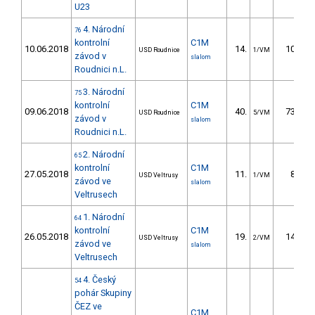
U23
4. Národní
76
kontrolní
C1M
10.06.2018
14.
10.89
USD Roudnice
1/VM
závod v
slalom
Roudnici n.L.
3. Národní
75
kontrolní
C1M
09.06.2018
40.
73.36
USD Roudnice
5/VM
závod v
slalom
Roudnici n.L.
2. Národní
65
kontrolní
C1M
27.05.2018
11.
8.40
USD Veltrusy
1/VM
závod ve
slalom
Veltrusech
1. Národní
64
kontrolní
C1M
26.05.2018
19.
14.06
USD Veltrusy
2/VM
závod ve
slalom
Veltrusech
4. Český
54
pohár Skupiny
ČEZ ve
C1M