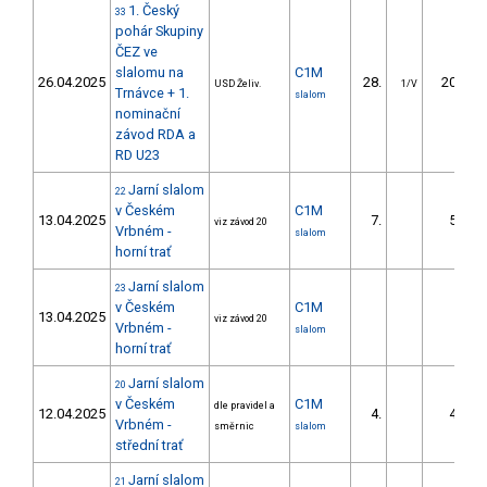
1. Český
33
pohár Skupiny
ČEZ ve
slalomu na
C1M
26.04.2025
28.
20.43
USD Želiv.
1/V
Trnávce + 1.
slalom
nominační
závod RDA a
RD U23
Jarní slalom
22
v Českém
C1M
13.04.2025
7.
5.43
viz závod 20
Vrbném -
slalom
horní trať
Jarní slalom
23
v Českém
C1M
13.04.2025
viz závod 20
Vrbném -
slalom
horní trať
Jarní slalom
20
v Českém
C1M
dle pravidel a
12.04.2025
4.
4.00
Vrbném -
směrnic
slalom
střední trať
Jarní slalom
21