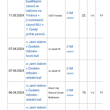
kvalifikační
závod ve
slalomu na
C1M
11.05.2024
Trnávce +
22.
14.55
USD Trnávka
1/V
slalom
2.nominační
závod RDJ +
1. Český
pohár juniorů
Jarní slalom
21
v Českém
C1M
07.04.2024
viz závod 18
Vrbném -
slalom
horní trať
Jarní slalom
20
v Českém
C1M
07.04.2024
viz závod 18
Vrbném -
slalom
střední trať
Jarní slalom
18
Areál Lídy
v Českém
C1M
06.04.2024
10.
14.66
Polesné České
1/V
Vrbném -
slalom
Budějovice
střední trať
Jarní slalom
19