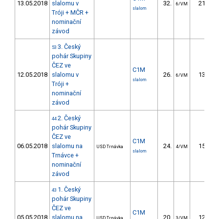
13.05.2018
slalomu v
32.
21.77
6/VM
slalom
Tróji + MČR +
nominační
závod
3. Český
53
pohár Skupiny
ČEZ ve
C1M
12.05.2018
slalomu v
26.
13.07
6/VM
slalom
Tróji +
nominační
závod
2. Český
44
pohár Skupiny
ČEZ ve
C1M
06.05.2018
slalomu na
24.
15.55
USD Trnávka
4/VM
slalom
Trnávce +
nominační
závod
1. Český
43
pohár Skupiny
ČEZ ve
C1M
05.05.2018
slalomu na
20.
12.40
USD Trnávka
3/VM