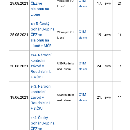
C1M
Vltava pod VD
29.08.2021
ČEZ ve
17.
25.71
4/VM
Lipno 1
slalom
slalomu na
Lipně
5. Český
120
pohár Skupina
C1M
Vltava pod VD
28.08.2021
ČEZ ve
19.
16.25
4/VM
Lipno 1
slalom
slalomu na
Lipně + MČR
4. Národní
85
kontrolní
C1M
USD Roudnice
20.06.2021
závod v
24.
15.71
5/VM
nad Labem
slalom
Roudnici n.L.
+ 4.ČPJ
3. Národní
84
kontrolní
C1M
USD Roudnice
19.06.2021
závod v
21.
11.09
4/VM
nad Labem
slalom
Roudnici n.L.
+ 3.ČPJ
4. Český
67
pohár Skupina
ČEZ ve