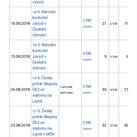
závod
6. Národní
140
kontrolní
C1M
16.09.2018
závod v
21.
19.59
2/VM
slalom
Českém
Vrbném
5. Národní
139
kontrolní
C1M
15.09.2018
závod v
9.
8.28
3/VM
slalom
Českém
Vrbném
6. Český
129
pohár Skupiny
C1M
Lipno pod
26.08.2018
ČEZ ve
30.
21.87
5/VM
přehradou
slalom
slalomu na
Lipně
5. Český
127
pohár Skupiny
ČEZ ve
C1M
25.08.2018
32.
38.21
5/VM
slalomu na
slalom
Lipně + MČR