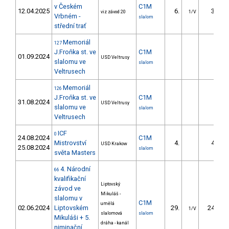
v Českém
C1M
12.04.2025
6.
3.81
viz závod 20
1/V
Vrbném -
slalom
střední trať
Memoriál
127
J.Froňka st. ve
C1M
01.09.2024
USD Veltrusy
slalomu ve
slalom
Veltrusech
Memoriál
126
J.Froňka st. ve
C1M
31.08.2024
USD Veltrusy
slalomu ve
slalom
Veltrusech
ICF
0
24.08.2024
C1M
Mistrovství
4.
4.44
USD Krakow
25.08.2024
slalom
světa Masters
4. Národní
66
kvalifikační
Liptovský
závod ve
Mikuláš -
slalomu v
C1M
umělá
02.06.2024
Liptovském
29.
24.30
1/V
slalomová
slalom
Mikuláši + 5.
dráha - kanál
niminační