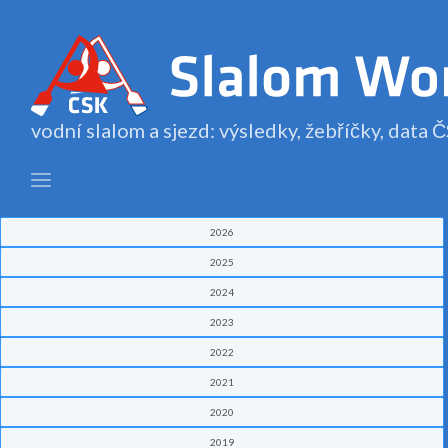
vodní slalom a sjezd: výsledky, žebříčky, data
2026
2025
2024
2023
2022
2021
2020
2019