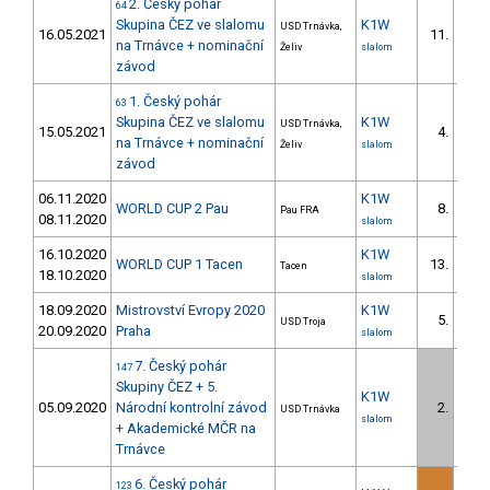
2. Český pohár
64
Skupina ČEZ ve slalomu
K1W
USD Trnávka,
16.05.2021
11.
na Trnávce + nominační
Želiv
slalom
závod
1. Český pohár
63
Skupina ČEZ ve slalomu
K1W
USD Trnávka,
15.05.2021
4.
na Trnávce + nominační
Želiv
slalom
závod
06.11.2020
K1W
WORLD CUP 2 Pau
8.
Pau FRA
08.11.2020
slalom
16.10.2020
K1W
WORLD CUP 1 Tacen
13.
Tacen
18.10.2020
slalom
18.09.2020
Mistrovství Evropy 2020
K1W
5.
USD Troja
20.09.2020
Praha
slalom
7. Český pohár
147
Skupiny ČEZ + 5.
K1W
05.09.2020
Národní kontrolní závod
2.
USD Trnávka
slalom
+ Akademické MČR na
Trnávce
6. Český pohár
123