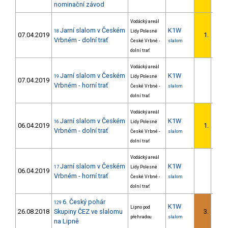
nominační závod
Vodácký areál
Jarní slalom v Českém
K1W
18
Lídy Polesné
07.04.2019
1.
Vrbném - dolní trať
České Vrbné -
slalom
dolní trať
Vodácký areál
Jarní slalom v Českém
K1W
19
Lídy Polesné
07.04.2019
Vrbném - horní trať
České Vrbné -
slalom
dolní trať
Vodácký areál
Jarní slalom v Českém
K1W
16
Lídy Polesné
06.04.2019
1.
Vrbném - dolní trať
České Vrbné -
slalom
dolní trať
Vodácký areál
Jarní slalom v Českém
K1W
17
Lídy Polesné
06.04.2019
Vrbném - horní trať
České Vrbné -
slalom
dolní trať
6. Český pohár
129
K1W
Lipno pod
26.08.2018
Skupiny ČEZ ve slalomu
3.
přehradou
slalom
na Lipně