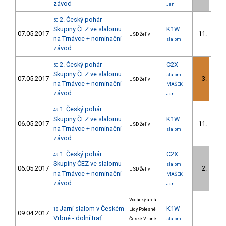
závod
Jan
2. Český pohár
50
Skupiny ČEZ ve slalomu
K1W
07.05.2017
11.
USD Želiv
na Trnávce + nominační
slalom
závod
2. Český pohár
C2X
50
Skupiny ČEZ ve slalomu
slalom
07.05.2017
3.
USD Želiv
na Trnávce + nominační
MAŠEK
závod
Jan
1. Český pohár
49
Skupiny ČEZ ve slalomu
K1W
06.05.2017
11.
USD Želiv
na Trnávce + nominační
slalom
závod
1. Český pohár
C2X
49
Skupiny ČEZ ve slalomu
slalom
06.05.2017
2.
USD Želiv
na Trnávce + nominační
MAŠEK
závod
Jan
Vodácký areál
Jarní slalom v Českém
K1W
18
Lídy Polesné
09.04.2017
Vrbné - dolní trať
České Vrbné -
slalom