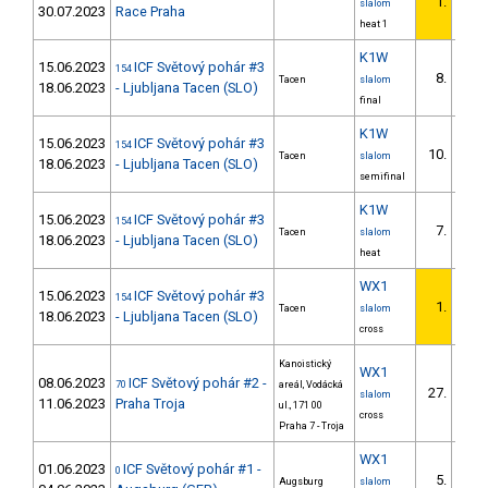
1.
slalom
30.07.2023
Race Praha
heat 1
K1W
15.06.2023
ICF Světový pohár #3
154
8.
Tacen
slalom
18.06.2023
- Ljubljana Tacen (SLO)
final
K1W
15.06.2023
ICF Světový pohár #3
154
10.
Tacen
slalom
18.06.2023
- Ljubljana Tacen (SLO)
semifinal
K1W
15.06.2023
ICF Světový pohár #3
154
7.
Tacen
slalom
18.06.2023
- Ljubljana Tacen (SLO)
heat
WX1
15.06.2023
ICF Světový pohár #3
154
1.
Tacen
slalom
18.06.2023
- Ljubljana Tacen (SLO)
cross
Kanoistický
WX1
08.06.2023
ICF Světový pohár #2 -
70
areál, Vodácká
27.
slalom
11.06.2023
Praha Troja
ul., 171 00
cross
Praha 7 - Troja
WX1
01.06.2023
ICF Světový pohár #1 -
0
5.
Augsburg
slalom