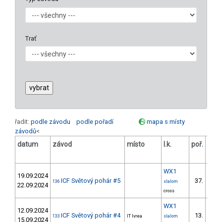
Trať
řadit:
podle závodu
podle pořadí
mapa s místy
závodů
<
datum
závod
místo
l.k.
poř.
v.k.
WX1
19.09.2024
ICF Světový pohár #5
37.
136
slalom
22.09.2024
cross
WX1
12.09.2024
ICF Světový pohár #4
13.
133
IT Ivrea
slalom
15.09.2024