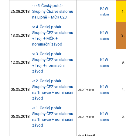
5. Český pohár
127
K1W
25.08.2018
Skupiny ČEZ ve slalomu
1.
slalom
na Lipně + MČR U23
4. Český pohár
54
Skupiny ČEZ ve slalomu
K1W
13.05.2018
3.
v Tróji + MČR +
slalom
nominační závod
3. Český pohár
53
Skupiny ČEZ ve slalomu
K1W
12.05.2018
9.
v Tróji + nominační
slalom
závod
2. Český pohár
44
Skupiny ČEZ ve slalomu
K1W
06.05.2018
4.
USD Trnávka
na Trnávce + nominační
slalom
závod
1. Český pohár
43
Skupiny ČEZ ve slalomu
K1W
05.05.2018
5.
USD Trnávka
na Trnávce + nominační
slalom
závod
Vodácký areál