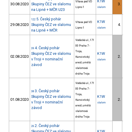
K1W
Vltava pod VD
30.08.2020
Skupiny ČEZ ve slalomu
3.
Lipno 1
slalom
na Lipně + MČR U23
5. Český pohár
122
K1W
Vltava pod VD
29.08.2020
Skupiny ČEZ ve slalomu
4.
Lipno 1
slalom
na Lipně + MČR
Vodácká ul., 171
00 Praha 7 -
4. Český pohár
39
Troja,
Skupiny ČEZ ve slalomu
K1W
02.08.2020
2.
Kanoistický
v Troji + nominační
slalom
areál, umělá
závod
slalomová
dráha Troja
Vodácká ul., 171
00 Praha 7 -
3. Český pohár
38
Troja,
Skupiny ČEZ ve slalomu
K1W
01.08.2020
2.
Kanoistický
v Troji + nominační
slalom
areál, umělá
závod
slalomová
dráha Troja
2. Český pohár
26
Skupiny ČEZ ve slalomu
K1W