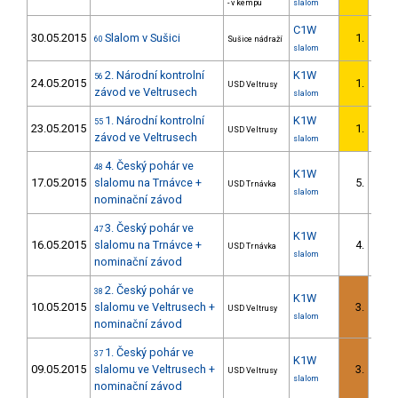
- v kempu
slalom
C1W
30.05.2015
Slalom v Sušici
1.
60
Sušice nádraží
1/
slalom
2. Národní kontrolní
K1W
56
24.05.2015
1.
USD Veltrusy
závod ve Veltrusech
slalom
1. Národní kontrolní
K1W
55
23.05.2015
1.
USD Veltrusy
závod ve Veltrusech
slalom
4. Český pohár ve
48
K1W
17.05.2015
slalomu na Trnávce +
5.
USD Trnávka
slalom
nominační závod
3. Český pohár ve
47
K1W
16.05.2015
slalomu na Trnávce +
4.
USD Trnávka
slalom
nominační závod
2. Český pohár ve
38
K1W
10.05.2015
slalomu ve Veltrusech +
3.
USD Veltrusy
slalom
nominační závod
1. Český pohár ve
37
K1W
09.05.2015
slalomu ve Veltrusech +
3.
USD Veltrusy
slalom
nominační závod