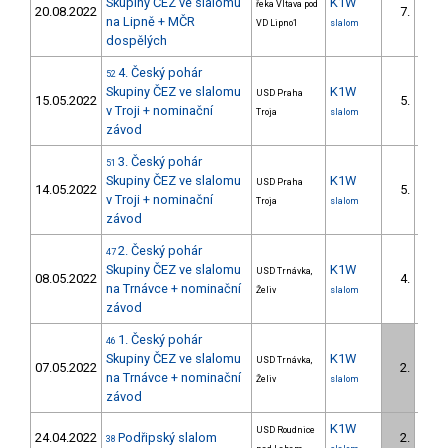
Skupiny ČEZ ve slalomu
K1W
řeka Vltava pod
20.08.2022
7.
na Lipně + MČR
VD Lipno1
slalom
dospělých
4. Český pohár
52
Skupiny ČEZ ve slalomu
K1W
USD Praha
15.05.2022
5.
v Troji + nominační
Troja
slalom
závod
3. Český pohár
51
Skupiny ČEZ ve slalomu
K1W
USD Praha
14.05.2022
5.
v Troji + nominační
Troja
slalom
závod
2. Český pohár
47
Skupiny ČEZ ve slalomu
K1W
USD Trnávka,
08.05.2022
4.
na Trnávce + nominační
Želiv
slalom
závod
1. Český pohár
46
Skupiny ČEZ ve slalomu
K1W
USD Trnávka,
07.05.2022
2.
na Trnávce + nominační
Želiv
slalom
závod
K1W
USD Roudnice
24.04.2022
Podřipský slalom
2.
38