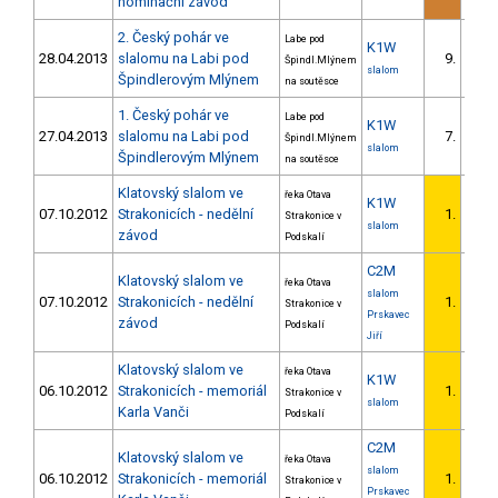
nominační závod
2. Český pohár ve
Labe pod
K1W
28.04.2013
slalomu na Labi pod
9.
Špindl.Mlýnem
slalom
Špindlerovým Mlýnem
na soutěsce
1. Český pohár ve
Labe pod
K1W
27.04.2013
slalomu na Labi pod
7.
Špindl.Mlýnem
slalom
Špindlerovým Mlýnem
na soutěsce
Klatovský slalom ve
řeka Otava
K1W
07.10.2012
Strakonicích - nedělní
1.
Strakonice v
1/
slalom
závod
Podskalí
C2M
Klatovský slalom ve
řeka Otava
slalom
07.10.2012
Strakonicích - nedělní
1.
Strakonice v
1/
Prskavec
závod
Podskalí
Jiří
Klatovský slalom ve
řeka Otava
K1W
06.10.2012
Strakonicích - memoriál
1.
Strakonice v
slalom
Karla Vanči
Podskalí
C2M
Klatovský slalom ve
řeka Otava
slalom
06.10.2012
Strakonicích - memoriál
1.
Strakonice v
1/
Prskavec