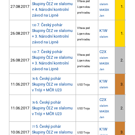
Vltava pod
Skupiny ČEZ ve slalomu
slalom
27.08.2017
1.
Lipenskou
+ 4. Národní kontrolní
MAŠEK
prehradou
závod na Lipně
Jan
7. Český pohár
130
Vltava pod
Skupiny ČEZ ve slalomu
K1W
26.08.2017
1.
Lipenskou
+ 3. Národní kontrolní
slalom
prehradou
závod na Lipně
7. Český pohár
C2X
130
Vltava pod
Skupiny ČEZ ve slalomu
slalom
26.08.2017
2.
Lipenskou
+ 3. Národní kontrolní
MAŠEK
prehradou
závod na Lipně
Jan
6. Český pohár
78
K1W
11.06.2017
Skupiny ČEZ ve slalomu
3.
USD Troja
slalom
v Tróji + MČR U23
C2X
6. Český pohár
78
slalom
11.06.2017
Skupiny ČEZ ve slalomu
2.
USD Troja
MAŠEK
v Tróji + MČR U23
Jan
5. Český pohár
77
K1W
10.06.2017
Skupiny ČEZ ve slalomu
3.
USD Troja