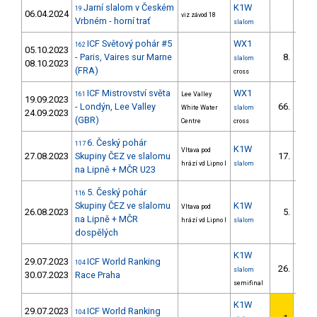
Jarní slalom v Českém
K1W
19
06.04.2024
viz závod 18
Vrbném - horní trať
slalom
ICF Světový pohár #5
WX1
162
05.10.2023
- Paris, Vaires sur Marne
8.
slalom
08.10.2023
(FRA)
cross
ICF Mistrovství světa
WX1
161
Lee Valley
19.09.2023
- Londýn, Lee Valley
66.
White Water
slalom
24.09.2023
(GBR)
Centre
cross
6. Český pohár
117
K1W
Vltava pod
27.08.2023
Skupiny ČEZ ve slalomu
17.
hrází vd Lipno I
slalom
na Lipně + MČR U23
5. Český pohár
116
Skupiny ČEZ ve slalomu
K1W
Vltava pod
26.08.2023
5.
na Lipně + MČR
hrází vd Lipno I
slalom
dospělých
K1W
29.07.2023
ICF World Ranking
104
26.
slalom
30.07.2023
Race Praha
semifinal
K1W
29.07.2023
ICF World Ranking
104