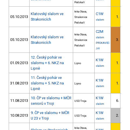
Podskalí
řeka Otava,
Klatovský slalom ve
C1W
05.10.2013
1.
Strakonice
1/U23
Strakonicích
slalom
Podskalí
C2M
řeka Otava,
Klatovský slalom ve
slalom
05.10.2013
3.
Strakonice
Strakonicích
PRSKAVEC
Podskalí
Jiří
12. Český pohár ve
K1W
01.09.2013
slalomu + 6. NKZ na
1.
Lipno
slalom
Lipně
11. Český pohár ve
K1W
31.08.2013
slalomu + 5. NKZ na
1.
Lipno
slalom
Lipně
10. ČP ve slalomu + MČR
K1W
11.08.2013
6.
USD Troja
seniorů v Troji
slalom
9. ČP ve slalomu + MČR
K1W
10.08.2013
2.
USD Troja
U 23 v Troji
slalom
řeka Otava,