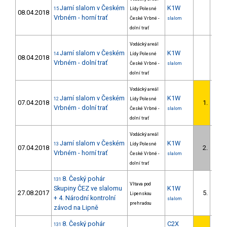
Jarní slalom v Českém
K1W
15
Lídy Polesné
08.04.2018
Vrbném - horní trať
České Vrbné -
slalom
dolní trať
Vodácký areál
Jarní slalom v Českém
K1W
14
Lídy Polesné
08.04.2018
Vrbném - dolní trať
České Vrbné -
slalom
dolní trať
Vodácký areál
Jarní slalom v Českém
K1W
12
Lídy Polesné
07.04.2018
1.
Vrbném - dolní trať
České Vrbné -
slalom
dolní trať
Vodácký areál
Jarní slalom v Českém
K1W
13
Lídy Polesné
07.04.2018
2.
Vrbném - horní trať
České Vrbné -
slalom
dolní trať
8. Český pohár
131
Vltava pod
Skupiny ČEZ ve slalomu
K1W
27.08.2017
5.
Lipenskou
+ 4. Národní kontrolní
slalom
prehradou
závod na Lipně
8. Český pohár
C2X
131