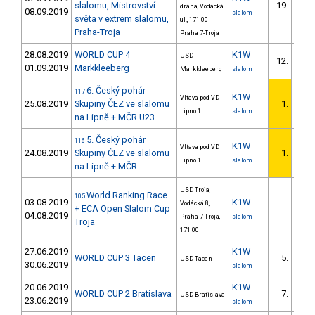
slalomu, Mistrovství
19.
dráha, Vodácká
13/
08.09.2019
slalom
světa v extrem slalomu,
ul., 171 00
Praha-Troja
Praha 7-Troja
28.08.2019
WORLD CUP 4
K1W
USD
12.
9/
01.09.2019
Markkleeberg
Markkleeberg
slalom
6. Český pohár
117
K1W
Vltava pod VD
25.08.2019
Skupiny ČEZ ve slalomu
1.
Lipno 1
slalom
na Lipně + MČR U23
5. Český pohár
116
K1W
Vltava pod VD
24.08.2019
Skupiny ČEZ ve slalomu
1.
Lipno 1
slalom
na Lipně + MČR
USD Troja,
World Ranking Race
105
03.08.2019
K1W
Vodácká 8,
+ ECA Open Slalom Cup
04.08.2019
Praha 7 Troja,
slalom
Troja
171 00
27.06.2019
K1W
WORLD CUP 3 Tacen
5.
USD Tacen
30.06.2019
slalom
20.06.2019
K1W
WORLD CUP 2 Bratislava
7.
USD Bratislava
3/
23.06.2019
slalom