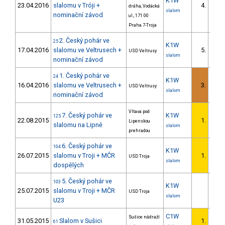
K1W
23.04.2016
slalomu v Tróji +
4.
dráha, Vodácká
slalom
nominační závod
ul., 171 00
Praha 7-Troja
2. Český pohár ve
25
K1W
17.04.2016
slalomu ve Veltrusech +
5.
USD Veltrusy
slalom
nominační závod
1. Český pohár ve
24
K1W
16.04.2016
slalomu ve Veltrusech +
3.
USD Veltrusy
slalom
nominační závod
Vltava pod
7. Český pohár ve
K1W
125
22.08.2015
1.
Lipenskou
slalomu na Lipně
slalom
prehradou
6. Český pohár ve
104
K1W
26.07.2015
slalomu v Troji + MČR
1.
USD Troja
slalom
dospělých
5. Český pohár ve
103
K1W
25.07.2015
slalomu v Troji + MČR
USD Troja
slalom
U23
C1W
Sušice nádraží
31.05.2015
Slalom v Sušici
1.
61
1/