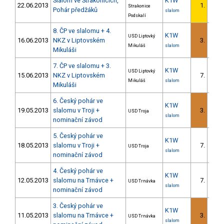
Slalom ve Strakonicích,
K1W
22.06.2013
1.
Strakonice
1/U23
Pohár předžáků
slalom
Podskalí
8. ČP ve slalomu + 4.
K1W
USD Liptovký
16.06.2013
NKZ v Liptovském
3.
1/U23
Mikuláš
slalom
Mikuláši
7. ČP ve slalomu + 3.
K1W
USD Liptovký
15.06.2013
NKZ v Liptovském
7.
3/U23
Mikuláš
slalom
Mikuláši
6. Český pohár ve
K1W
19.05.2013
slalomu v Troji +
3.
USD Troja
slalom
nominační závod
5. Český pohár ve
K1W
18.05.2013
slalomu v Troji +
7.
USD Troja
slalom
nominační závod
4. Český pohár ve
K1W
12.05.2013
slalomu na Trnávce +
7.
USD Trnávka
slalom
nominační závod
3. Český pohár ve
K1W
11.05.2013
slalomu na Trnávce +
3.
USD Trnávka
slalom