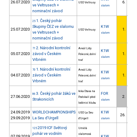
26.07.2020
6.
USD Veltrusy
ve Veltrusech +
slalom
nominační závod
1. Český pohár
25
Skupiny ČEZ ve slalomu
K1W
25.07.2020
1.
USD Veltrusy
ve Veltrusech +
slalom
nominační závod
2. Národní kontrolní
71
Areál Lídy
K1W
05.07.2020
závod v Českém
1.
Polesné, dolní
slalom
Vrbném
trať
1. Národní kontrolní
70
Areál Lídy
K1W
04.07.2020
závod v Českém
1.
Polesné, dolní
slalom
Vrbném
trať
řeka Otava na
3. Český pohár žáků ve
FOR
86
27.06.2020
2.
Podskalí před
Strakonicích
slalom
loděnicí klubu
24.09.2019
WORLDCHAMPIONSHIPS
K1W
USD La Seu
26.
18/
29.09.2019
La Seu d'Urgell
d'Urgell
slalom
2019 ICF Světový
125
Umělá
pohár ve vodním
slalomová
07.09.2019
K1W