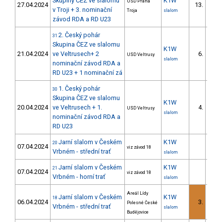
Skupiny ČEZ ve slalomu
K1W
USD Praha
27.04.2024
13.
v Troji + 3. nominační
Troja
slalom
závod RDA a RD U23
2. Český pohár
31
Skupina ČEZ ve slalomu
K1W
21.04.2024
ve Veltrusech+ 2
6.
USD Veltrusy
slalom
nominační závod RDA a
RD U23 + 1 nominační zá
1. Český pohár
30
Skupina ČEZ ve slalomu
K1W
20.04.2024
ve Veltrusech + 1.
4.
USD Veltrusy
slalom
nominační závod RDA a
RD U23
Jarní slalom v Českém
K1W
20
07.04.2024
viz závod 18
Vrbném - střední trať
slalom
Jarní slalom v Českém
K1W
21
07.04.2024
viz závod 18
Vrbném - horní trať
slalom
Areál Lídy
Jarní slalom v Českém
K1W
18
06.04.2024
3.
Polesné České
Vrbném - střední trať
slalom
Budějovice