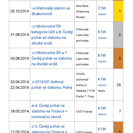
řeka Otava
Klatovský slalom ve
C1W
142
05.10.2014
1.
Strakonice
1/
Strakonicích
slalom
Poskalí
Mistrovství ČR
123
Vltava pod
kategorie U23 a 8. Český
K1W
31.08.2014
2.
Lipenskou
pohár ve slalomu na
slalom
prehradou
divoké vodě
Mistrovství ČR a 7.
122
Vltava pod
K1W
30.08.2014
Český pohár ve slalomu
3.
Lipenskou
slalom
na divoké vodě
prehradou
Umělá
K1W
slalomová
20.06.2014
2014 ICF Světový
70
26.
dráha, ul.
slalom
22.06.2014
pohár ve slalomu, Praha
Vodácká, 171 00
heats
Praha 7 - Troja
4. Český pohár ve
48
K1W
18.05.2014
slalomu na Trnávce +
7.
USD Trnávka
slalom
nominační závod
3. Český pohár ve
47
K1W
17.05.2014
slalomu na Trnávce +
3.
USD Trnávka