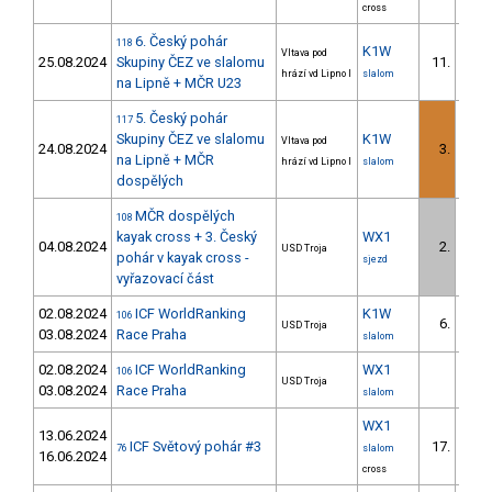
cross
6. Český pohár
118
K1W
Vltava pod
25.08.2024
Skupiny ČEZ ve slalomu
11.
hrází vd Lipno I
slalom
na Lipně + MČR U23
5. Český pohár
117
Skupiny ČEZ ve slalomu
K1W
Vltava pod
24.08.2024
3.
na Lipně + MČR
hrází vd Lipno I
slalom
dospělých
MČR dospělých
108
kayak cross + 3. Český
WX1
04.08.2024
2.
USD Troja
1/
pohár v kayak cross -
sjezd
vyřazovací část
02.08.2024
ICF WorldRanking
K1W
106
6.
USD Troja
03.08.2024
Race Praha
slalom
02.08.2024
ICF WorldRanking
WX1
106
USD Troja
03.08.2024
Race Praha
slalom
WX1
13.06.2024
ICF Světový pohár #3
17.
76
slalom
16.06.2024
cross