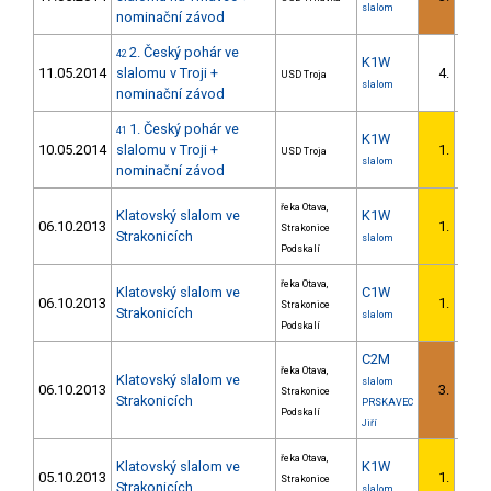
slalom
nominační závod
2. Český pohár ve
42
K1W
11.05.2014
slalomu v Troji +
4.
USD Troja
slalom
nominační závod
1. Český pohár ve
41
K1W
10.05.2014
slalomu v Troji +
1.
USD Troja
slalom
nominační závod
řeka Otava,
Klatovský slalom ve
K1W
06.10.2013
1.
Strakonice
1/U23
Strakonicích
slalom
Podskalí
řeka Otava,
Klatovský slalom ve
C1W
06.10.2013
1.
Strakonice
Strakonicích
slalom
Podskalí
C2M
řeka Otava,
Klatovský slalom ve
slalom
06.10.2013
3.
Strakonice
Strakonicích
PRSKAVEC
Podskalí
Jiří
řeka Otava,
Klatovský slalom ve
K1W
05.10.2013
1.
Strakonice
1/U23
Strakonicích
slalom