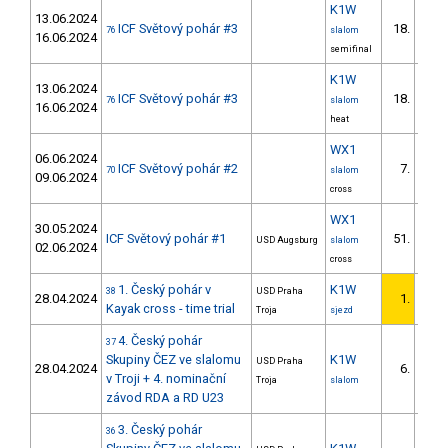
K1W
13.06.2024
ICF Světový pohár #3
18.
76
slalom
16.06.2024
semifinal
K1W
13.06.2024
ICF Světový pohár #3
18.
76
slalom
16.06.2024
heat
WX1
06.06.2024
ICF Světový pohár #2
7.
70
slalom
09.06.2024
cross
WX1
30.05.2024
ICF Světový pohár #1
51.
USD Augsburg
slalom
02.06.2024
cross
1. Český pohár v
K1W
38
USD Praha
28.04.2024
1.
Kayak cross - time trial
Troja
sjezd
4. Český pohár
37
Skupiny ČEZ ve slalomu
K1W
USD Praha
28.04.2024
6.
v Troji + 4. nominační
Troja
slalom
závod RDA a RD U23
3. Český pohár
36