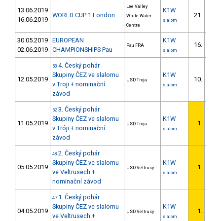
Lee Valley
13.06.2019
K1W
WORLD CUP 1 London
21.
White Water
15/
16.06.2019
slalom
Centre
30.05.2019
EUROPEAN
K1W
16.
Pau FRA
11/
02.06.2019
CHAMPIONSHIPS Pau
slalom
4. Český pohár
53
Skupiny ČEZ ve slalomu
K1W
12.05.2019
10.
USD Troja
v Troji + nominační
slalom
závod
3. Český pohár
52
Skupiny ČEZ ve slalomu
K1W
11.05.2019
1.
USD Troja
v Tróji + nominační
slalom
závod
2. Český pohár
48
Skupiny ČEZ ve slalomu
K1W
05.05.2019
1.
USD Veltrusy
ve Veltrusech +
slalom
nominační závod
1. Český pohár
47
Skupiny ČEZ ve slalomu
K1W
04.05.2019
1.
USD Veltrusy
ve Veltrusech +
slalom