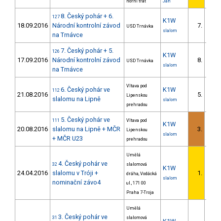
horní trať
Jan
8. Český pohár + 6.
127
K1W
18.09.2016
Národní kontrolní závod
7.
USD Trnávka
slalom
na Trnávce
7. Český pohár + 5.
126
K1W
17.09.2016
Národní kontrolní závod
8.
USD Trnávka
slalom
na Trnávce
Vltava pod
6. Český pohár ve
K1W
112
21.08.2016
5.
Lipenskou
slalomu na Lipně
slalom
prehradou
5. Český pohár ve
111
Vltava pod
K1W
20.08.2016
slalomu na Lipně + MČR
3.
Lipenskou
slalom
+ MČR U23
prehradou
Umělá
4. Český pohár ve
32
slalomová
K1W
24.04.2016
slalomu v Tróji +
1.
dráha, Vodácká
slalom
nominační závo4
ul., 171 00
Praha 7-Troja
Umělá
3. Český pohár ve
31
slalomová