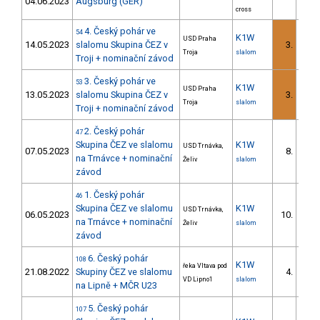
04.06.2023
Augsburg (GER)
cross
4. Český pohár ve
54
K1W
USD Praha
14.05.2023
slalomu Skupina ČEZ v
3.
Troja
slalom
Troji + nominační závod
3. Český pohár ve
53
K1W
USD Praha
13.05.2023
slalomu Skupina ČEZ v
3.
Troja
slalom
Troji + nominační závod
2. Český pohár
47
Skupina ČEZ ve slalomu
K1W
USD Trnávka,
07.05.2023
8.
na Trnávce + nominační
Želiv
slalom
závod
1. Český pohár
46
Skupina ČEZ ve slalomu
K1W
USD Trnávka,
06.05.2023
10.
na Trnávce + nominační
Želiv
slalom
závod
6. Český pohár
108
K1W
řeka Vltava pod
21.08.2022
Skupiny ČEZ ve slalomu
4.
VD Lipno1
slalom
na Lipně + MČR U23
5. Český pohár
107