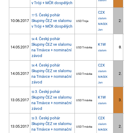
slalom
v Tróji + MČR dospělých
C2X
5. Český pohár
77
slalom
10.06.2017
Skupiny ČEZ ve slalomu
2.
USD Troja
MAŠEK
v Tróji + MČR dospělých
Jan
4. Český pohár
54
Skupiny ČEZ ve slalomu
K1W
14.05.2017
8.
USD Trnávka
na Trnávce + nominační
slalom
závod
4. Český pohár
C2X
54
Skupiny ČEZ ve slalomu
slalom
14.05.2017
2.
USD Trnávka
na Trnávce + nominační
MAŠEK
závod
Jan
3. Český pohár
53
Skupiny ČEZ ve slalomu
K1W
13.05.2017
3.
USD Trnávka
na Trnávce + nominační
slalom
závod
3. Český pohár
C2X
53
Skupiny ČEZ ve slalomu
slalom
13.05.2017
2.
USD Trnávka
na Trnávce + nominační
MAŠEK