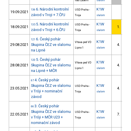
nad Labem
slalom
6. Národní kontrolní
K1W
136
USD Praha -
19.09.2021
závod v Troji + 7.ČPJ
Troja
slalom
5. Národní kontrolní
K1W
135
USD Praha -
18.09.2021
1.
závod v Troji + 6.ČPJ
Troja
slalom
6. Český pohár
121
K1W
Vltava pod VD
29.08.2021
Skupina ČEZ ve slalomu
4.
Lipno 1
slalom
na Lipně
5. Český pohár
120
K1W
Vltava pod VD
28.08.2021
Skupina ČEZ ve slalomu
4.
Lipno 1
slalom
na Lipně + MČR
4. Český pohár
67
Skupina ČEZ ve slalomu
K1W
USD Praha -
23.05.2021
4.
v Tróji + nominační
Troja
slalom
závod
3. Český pohár
66
Skupina ČEZ ve slalomu
K1W
USD Praha -
22.05.2021
7.
v Tróji + MČR U23 +
Troja
slalom
nominační závod