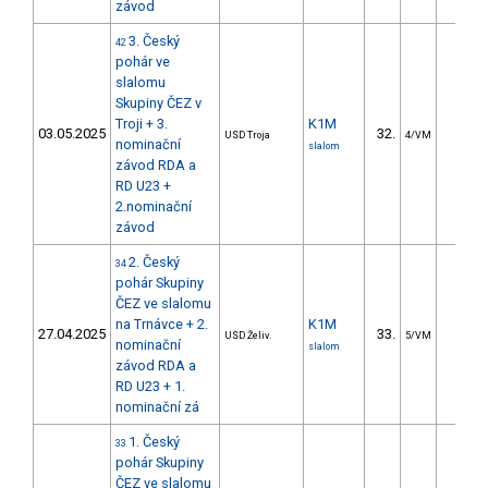
závod
3. Český
42
pohár ve
slalomu
Skupiny ČEZ v
Troji + 3.
K1M
03.05.2025
32.
15.7
USD Troja
4/VM
nominační
slalom
závod RDA a
RD U23 +
2.nominační
závod
2. Český
34
pohár Skupiny
ČEZ ve slalomu
na Trnávce + 2.
K1M
27.04.2025
33.
19.8
USD Želiv.
5/VM
nominační
slalom
závod RDA a
RD U23 + 1.
nominační zá
1. Český
33
pohár Skupiny
ČEZ ve slalomu