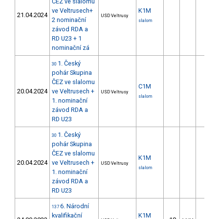
ČEZ ve slalomu
ve Veltrusech+
K1M
21.04.2024
USD Veltrusy
2 nominační
slalom
závod RDA a
RD U23 + 1
nominační zá
1. Český
30
pohár Skupina
ČEZ ve slalomu
C1M
20.04.2024
ve Veltrusech +
USD Veltrusy
slalom
1. nominační
závod RDA a
RD U23
1. Český
30
pohár Skupina
ČEZ ve slalomu
K1M
20.04.2024
ve Veltrusech +
USD Veltrusy
slalom
1. nominační
závod RDA a
RD U23
6. Národní
137
kvalifikační
K1M