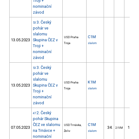
Troji +
nominační
závod
3. Český
53
pohár ve
slalomu
C1M
USD Praha
13.05.2023
Skupina ČEZ v
Troja
slalom
Troji +
nominační
závod
3. Český
53
pohár ve
slalomu
K1M
USD Praha
13.05.2023
Skupina ČEZ v
Troja
slalom
Troji +
nominační
závod
2. Český
47
pohár Skupina
ČEZ ve slalomu
C1M
USD Trnávka,
07.05.2023
34.
132.0
2/VM
na Trnávce +
Želiv
slalom
nominační