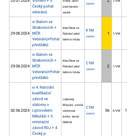
20.07.2024
Vrbném + 5.
2.
0.0
Vrbné - dolní
1/VM
slalom
Český pohár
úsek kanálu -
veteránů
soutok
Slalom ve
90
Strakonicích +
řeka Otava na
K1M
29.06.2024
MČR
1.
Podskalí před
1/VM
slalom
Veteránů+Pohár
loděnicí klubu
předžáků
Slalom ve
90
Strakonicích +
řeka Otava na
C1M
29.06.2024
MČR
2.
0.0
Podskalí před
1/VM
slalom
Veteránů+Pohár
loděnicí klubu
předžáků
4. Národní
66
kvalifikační
závod ve
Liptovský
slalomu v
Mikuláš - umělá
C1M
02.06.2024
Liptovském
56.
141.9
slalomová
6/VM
slalom
Mikuláši + 5.
dráha - kanál
niminační
ORAVA
závod RDJ + 4.
Český p