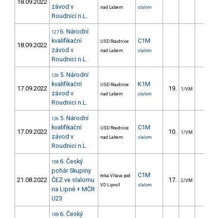
18.09.2022
závod v
nad Labem
slalom
Roudnici n.L.
6. Národní
127
kvalifikační
C1M
USD Roudnice
18.09.2022
závod v
nad Labem
slalom
Roudnici n.L.
5. Národní
126
kvalifikační
K1M
USD Roudnice
17.09.2022
19.
8.9
1/VM
závod v
nad Labem
slalom
Roudnici n.L.
5. Národní
126
kvalifikační
C1M
USD Roudnice
17.09.2022
10.
8.8
1/VM
závod v
nad Labem
slalom
Roudnici n.L.
6. Český
108
pohár Skupiny
C1M
řeka Vltava pod
21.08.2022
ČEZ ve slalomu
17.
11.8
2/VM
VD Lipno1
slalom
na Lipně + MČR
U23
6. Český
108