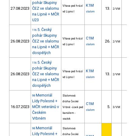
pohár Skupiny
K1M
Vltava pod hrází
27.08.2023
ČEZ ve slalomu
13.
10.2
2/VM
vd Lipno I
slalom
na Lipně + MČR
U23
5. Český
116
pohár Skupiny
C1M
Vltava pod hrází
26.08.2023
ČEZ ve slalomu
26.
14.3
2/VM
vd Lipno I
slalom
na Lipně + MČR
dospělých
5. Český
116
pohár Skupiny
K1M
Vltava pod hrází
26.08.2023
ČEZ ve slalomu
13.
8.2
2/VM
vd Lipno I
slalom
na Lipně + MČR
dospělých
Memoriál
98
Slalomová
Lídy Polesné +
dráha České
C1M
16.07.2023
MČR veteránů v
5.
4.0
Vrbné - úsek pod
3/VM
slalom
Českém
kanálem -
Vrbném
soutok
Memoriál
98
Slalomová
Lídy Polesné +
dráha České