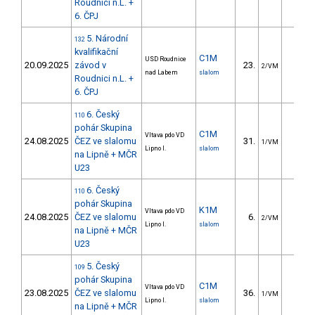
Roudnici n.L. +
6. ČPJ
5. Národní
132
kvalifikační
C1M
USD Roudnice
20.09.2025
závod v
23.
18.3
2/VM
nad Labem
slalom
Roudnici n.L. +
6. ČPJ
6. Český
110
pohár Skupina
C1M
Vltava pdo VD
24.08.2025
ČEZ ve slalomu
31.
22.8
1/VM
Lipno I.
slalom
na Lipně + MČR
U23
6. Český
110
pohár Skupina
K1M
Vltava pdo VD
24.08.2025
ČEZ ve slalomu
6.
5.8
2/VM
Lipno I.
slalom
na Lipně + MČR
U23
5. Český
109
pohár Skupina
C1M
Vltava pdo VD
23.08.2025
ČEZ ve slalomu
36.
80.3
1/VM
Lipno I.
slalom
na Lipně + MČR