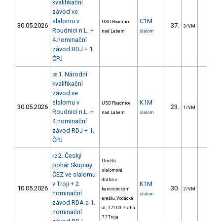
kvalifikační
závod ve
slalomu v
C1M
USD Roudnice
30.05.2026
37.
35.5
3/VM
Roudnici n.L. +
nad Labem
slalom
4.nominační
závod RDJ + 1.
ČPJ
1. Národní
55
kvalifikační
závod ve
slalomu v
K1M
USD Roudnice
30.05.2026
23.
10.6
1/VM
Roudnici n.L. +
nad Labem
slalom
4.nominační
závod RDJ + 1.
ČPJ
2. Český
42
Umělá
pohár Skupiny
slalomová
ČEZ ve slalomu
dráha v
v Troji + 2.
K1M
10.05.2026
30.
15.5
kanoistickém
2/VM
nominační
slalom
areálu, Vodácká
závod RDA a 1.
ul., 171 00 Praha
nominační
7 ? Troja