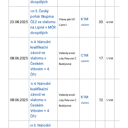
dospělých
5. Český
109
pohár Skupina
K1M
Vltava pdo VD
23.08.2025
ČEZ ve slalomu
33.
16.0
4/VM
Lipno I.
slalom
na Lipně + MČR
dospělých
4. Národní
70
kvalifikační
závod ve
Vodácký areál
C1M
08.06.2025
slalomu v
17.
18.8
Lídy Polesné Č.
1/VM
slalom
Českém
Budějovice
Vrbném + 4.
ČPJ
4. Národní
70
kvalifikační
závod ve
Vodácký areál
K1M
08.06.2025
slalomu v
12.
6.1
Lídy Polesné Č.
1/VM
slalom
Českém
Budějovice
Vrbném + 4.
ČPJ
3. Národní
69