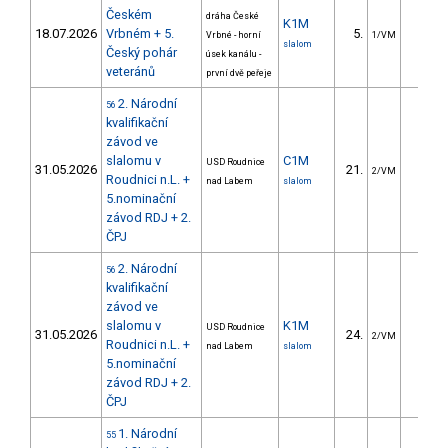
Českém
dráha České
K1M
18.07.2026
Vrbném + 5.
5.
0.7
Vrbné - horní
1/VM
slalom
Český pohár
úsek kanálu -
veteránů
první dvě peřeje
2. Národní
56
kvalifikační
závod ve
slalomu v
C1M
USD Roudnice
31.05.2026
21.
14.4
2/VM
Roudnici n.L. +
nad Labem
slalom
5.nominační
závod RDJ + 2.
ČPJ
2. Národní
56
kvalifikační
závod ve
slalomu v
K1M
USD Roudnice
31.05.2026
24.
8.9
2/VM
Roudnici n.L. +
nad Labem
slalom
5.nominační
závod RDJ + 2.
ČPJ
1. Národní
55