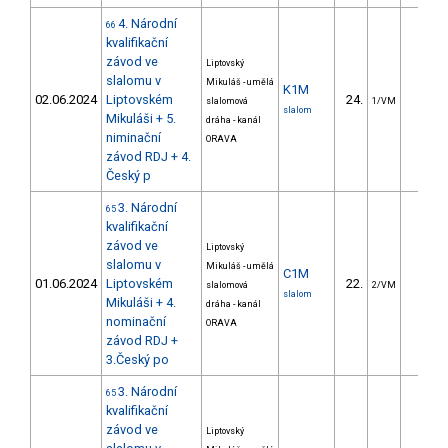
4. Národní
66
kvalifikační
závod ve
Liptovský
slalomu v
Mikuláš - umělá
K1M
02.06.2024
Liptovském
24.
12.9
slalomová
1/VM
slalom
Mikuláši + 5.
dráha - kanál
niminační
ORAVA
závod RDJ + 4.
Český p
3. Národní
65
kvalifikační
závod ve
Liptovský
slalomu v
Mikuláš - umělá
C1M
01.06.2024
Liptovském
22.
12.5
slalomová
2/VM
slalom
Mikuláši + 4.
dráha - kanál
nominační
ORAVA
závod RDJ +
3.Český po
3. Národní
65
kvalifikační
závod ve
Liptovský