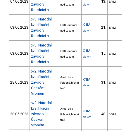
04.06.2023
13.
9.1
2/VM
závod v
nad Labem
slalom
Roudnici n.L.
3. Národní
68
kvalifikační
K1M
USD Roudnice
03.06.2023
21.
7.5
1/VM
závod v
nad Labem
slalom
Roudnici n.L.
3. Národní
68
kvalifikační
C1M
USD Roudnice
03.06.2023
15.
9.5
2/VM
závod v
nad Labem
slalom
Roudnici n.L.
2. Národní
66
kvalifikační
Areál Lídy
K1M
28.05.2023
závod v
31.
11.9
Polesné, hlavní
2/VM
slalom
Českém
trať
Vrbném
2. Národní
66
kvalifikační
Areál Lídy
C1M
28.05.2023
závod v
48.
88.9
Polesné, hlavní
3/VM
slalom
Českém
trať
Vrbném