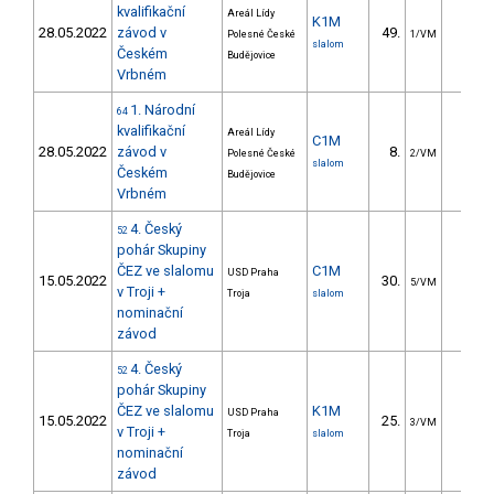
kvalifikační
Areál Lídy
K1M
28.05.2022
závod v
49.
22.9
Polesné České
1/VM
slalom
Českém
Budějovice
Vrbném
1. Národní
64
kvalifikační
Areál Lídy
C1M
28.05.2022
závod v
8.
6.0
Polesné České
2/VM
slalom
Českém
Budějovice
Vrbném
4. Český
52
pohár Skupiny
ČEZ ve slalomu
C1M
USD Praha
15.05.2022
30.
26.8
5/VM
v Troji +
Troja
slalom
nominační
závod
4. Český
52
pohár Skupiny
ČEZ ve slalomu
K1M
USD Praha
15.05.2022
25.
13.9
3/VM
v Troji +
Troja
slalom
nominační
závod