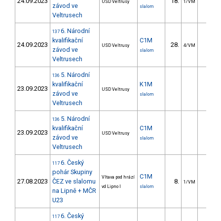
24.09.2023
18.
11.9
USD Veltrusy
1/VM
závod ve
slalom
Veltrusech
6. Národní
137
kvalifikační
C1M
24.09.2023
28.
20.6
USD Veltrusy
4/VM
závod ve
slalom
Veltrusech
5. Národní
136
kvalifikační
K1M
23.09.2023
USD Veltrusy
závod ve
slalom
Veltrusech
5. Národní
136
kvalifikační
C1M
23.09.2023
USD Veltrusy
závod ve
slalom
Veltrusech
6. Český
117
pohár Skupiny
C1M
Vltava pod hrází
27.08.2023
ČEZ ve slalomu
8.
21.6
1/VM
vd Lipno I
slalom
na Lipně + MČR
U23
6. Český
117