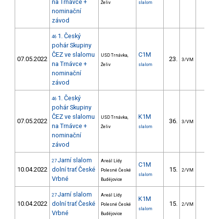
na Trnávce +
Želiv
slalom
nominační
závod
1. Český
46
pohár Skupiny
ČEZ ve slalomu
C1M
USD Trnávka,
07.05.2022
23.
29.7
3/VM
na Trnávce +
Želiv
slalom
nominační
závod
1. Český
46
pohár Skupiny
ČEZ ve slalomu
K1M
USD Trnávka,
07.05.2022
36.
25.0
3/VM
na Trnávce +
Želiv
slalom
nominační
závod
Jarní slalom
27
Areál Lídy
C1M
10.04.2022
dolní trať České
15.
21.1
Polesné České
2/VM
slalom
Vrbné
Budějovice
Jarní slalom
27
Areál Lídy
K1M
10.04.2022
dolní trať České
15.
10.0
Polesné České
2/VM
slalom
Vrbné
Budějovice