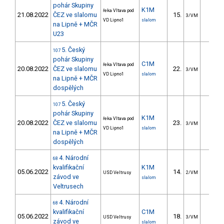
pohár Skupiny
K1M
řeka Vltava pod
21.08.2022
ČEZ ve slalomu
15.
8.9
3/VM
VD Lipno1
slalom
na Lipně + MČR
U23
5. Český
107
pohár Skupiny
C1M
řeka Vltava pod
20.08.2022
ČEZ ve slalomu
22.
14.3
3/VM
VD Lipno1
slalom
na Lipně + MČR
dospělých
5. Český
107
pohár Skupiny
K1M
řeka Vltava pod
20.08.2022
ČEZ ve slalomu
23.
12.3
3/VM
VD Lipno1
slalom
na Lipně + MČR
dospělých
4. Národní
68
kvalifikační
K1M
05.06.2022
14.
6.6
USD Veltrusy
2/VM
závod ve
slalom
Veltrusech
4. Národní
68
kvalifikační
C1M
05.06.2022
18.
14.3
USD Veltrusy
3/VM
závod ve
slalom