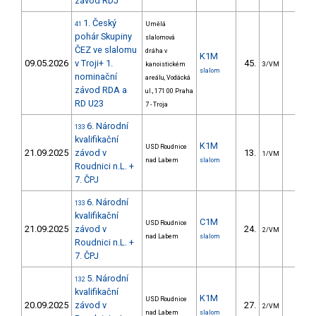
závod RDJ
1. Český
41
Umělá
pohár Skupiny
slalomová
ČEZ ve slalomu
dráha v
K1M
09.05.2026
v Troji+ 1.
45.
41.4
kanoistickém
3/VM
slalom
nominační
areálu, Vodácká
závod RDA a
ul., 171 00 Praha
RD U23
7 - Troja
6. Národní
133
kvalifikační
K1M
USD Roudnice
21.09.2025
závod v
13.
3.3
1/VM
nad Labem
slalom
Roudnici n.L. +
7. ČPJ
6. Národní
133
kvalifikační
C1M
USD Roudnice
21.09.2025
závod v
24.
23.5
2/VM
nad Labem
slalom
Roudnici n.L. +
7. ČPJ
5. Národní
132
kvalifikační
K1M
USD Roudnice
20.09.2025
závod v
27.
10.0
2/VM
nad Labem
slalom