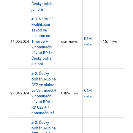
Český pohár
juniorů
1. Národní
46
kvalifikační
závod ve
slalomu na
K1M
11.05.2024
Trnávce +
15.
6.4
USD Trnávka
1/VM
slalom
2.nominační
závod RDJ + 1.
Český pohár
juniorů
2. Český
31
pohár Skupina
ČEZ ve slalomu
ve Veltrusech+
C1M
21.04.2024
USD Veltrusy
2 nominační
slalom
závod RDA a
RD U23 + 1
nominační zá
2. Český
31
pohár Skupina