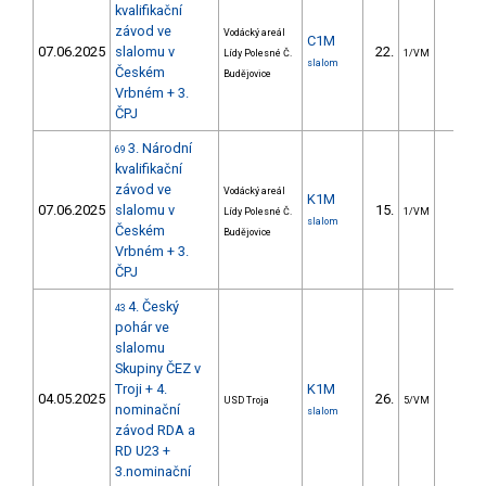
kvalifikační
závod ve
Vodácký areál
C1M
07.06.2025
slalomu v
22.
13.3
Lídy Polesné Č.
1/VM
slalom
Českém
Budějovice
Vrbném + 3.
ČPJ
3. Národní
69
kvalifikační
závod ve
Vodácký areál
K1M
07.06.2025
slalomu v
15.
6.7
Lídy Polesné Č.
1/VM
slalom
Českém
Budějovice
Vrbném + 3.
ČPJ
4. Český
43
pohár ve
slalomu
Skupiny ČEZ v
Troji + 4.
K1M
04.05.2025
26.
15.3
USD Troja
5/VM
nominační
slalom
závod RDA a
RD U23 +
3.nominační