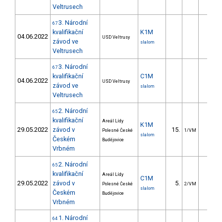
Veltrusech
3. Národní
67
kvalifikační
K1M
04.06.2022
USD Veltrusy
závod ve
slalom
Veltrusech
3. Národní
67
kvalifikační
C1M
04.06.2022
USD Veltrusy
závod ve
slalom
Veltrusech
2. Národní
65
kvalifikační
Areál Lídy
K1M
29.05.2022
závod v
15.
5.9
Polesné České
1/VM
slalom
Českém
Budějovice
Vrbném
2. Národní
65
kvalifikační
Areál Lídy
C1M
29.05.2022
závod v
5.
4.1
Polesné České
2/VM
slalom
Českém
Budějovice
Vrbném
1. Národní
64