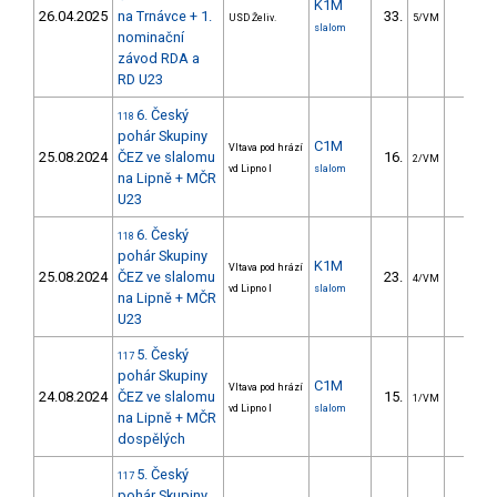
K1M
26.04.2025
na Trnávce + 1.
33.
16.4
USD Želiv.
5/VM
slalom
nominační
závod RDA a
RD U23
6. Český
118
pohár Skupiny
C1M
Vltava pod hrází
25.08.2024
ČEZ ve slalomu
16.
13.3
2/VM
vd Lipno I
slalom
na Lipně + MČR
U23
6. Český
118
pohár Skupiny
K1M
Vltava pod hrází
25.08.2024
ČEZ ve slalomu
23.
12.9
4/VM
vd Lipno I
slalom
na Lipně + MČR
U23
5. Český
117
pohár Skupiny
C1M
Vltava pod hrází
24.08.2024
ČEZ ve slalomu
15.
10.9
1/VM
vd Lipno I
slalom
na Lipně + MČR
dospělých
5. Český
117
pohár Skupiny