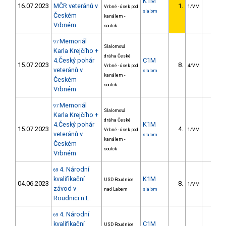
K1M
16.07.2023
MČR veteránů v
1.
Vrbné - úsek pod
1/VM
slalom
Českém
kanálem -
Vrbném
soutok
Memoriál
97
Slalomová
Karla Krejčího +
dráha České
4.Český pohár
C1M
15.07.2023
8.
7.1
Vrbné - úsek pod
4/VM
veteránů v
slalom
kanálem -
Českém
soutok
Vrbném
Memoriál
97
Slalomová
Karla Krejčího +
dráha České
4.Český pohár
K1M
15.07.2023
4.
3.0
Vrbné - úsek pod
1/VM
veteránů v
slalom
kanálem -
Českém
soutok
Vrbném
4. Národní
69
kvalifikační
K1M
USD Roudnice
04.06.2023
8.
4.3
1/VM
závod v
nad Labem
slalom
Roudnici n.L.
4. Národní
69
kvalifikační
C1M
USD Roudnice