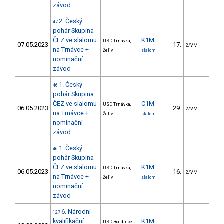
závod
2. Český
47
pohár Skupina
ČEZ ve slalomu
K1M
USD Trnávka,
07.05.2023
17.
11.6
2/VM
na Trnávce +
Želiv
slalom
nominační
závod
1. Český
46
pohár Skupina
ČEZ ve slalomu
C1M
USD Trnávka,
06.05.2023
29.
24.7
2/VM
na Trnávce +
Želiv
slalom
nominační
závod
1. Český
46
pohár Skupina
ČEZ ve slalomu
K1M
USD Trnávka,
06.05.2023
16.
10.2
2/VM
na Trnávce +
Želiv
slalom
nominační
závod
6. Národní
127
kvalifikační
K1M
USD Roudnice