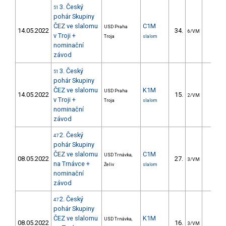
3. Český
51
pohár Skupiny
ČEZ ve slalomu
C1M
USD Praha
14.05.2022
34.
38.1
6/VM
v Troji +
Troja
slalom
nominační
závod
3. Český
51
pohár Skupiny
ČEZ ve slalomu
K1M
USD Praha
14.05.2022
15.
12.6
2/VM
v Troji +
Troja
slalom
nominační
závod
2. Český
47
pohár Skupiny
ČEZ ve slalomu
C1M
USD Trnávka,
08.05.2022
27.
24.4
3/VM
na Trnávce +
Želiv
slalom
nominační
závod
2. Český
47
pohár Skupiny
ČEZ ve slalomu
K1M
USD Trnávka,
08.05.2022
16.
8.0
3/VM