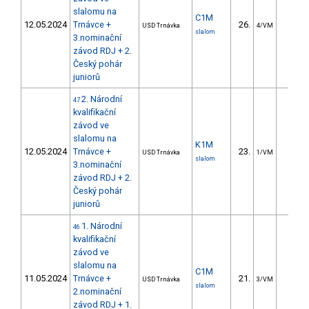
slalomu na
C1M
12.05.2024
Trnávce +
26.
22.2
USD Trnávka
4/VM
slalom
3.nominační
závod RDJ + 2.
Český pohár
juniorů
2. Národní
47
kvalifikační
závod ve
slalomu na
K1M
12.05.2024
Trnávce +
23.
10.9
USD Trnávka
1/VM
slalom
3.nominační
závod RDJ + 2.
Český pohár
juniorů
1. Národní
46
kvalifikační
závod ve
slalomu na
C1M
11.05.2024
Trnávce +
21.
13.8
USD Trnávka
3/VM
slalom
2.nominační
závod RDJ + 1.