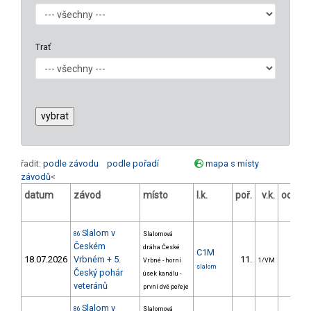
Trať
řadit:
podle závodu
podle pořadí
mapa s místy
závodů
<
datum
závod
místo
l.k.
poř.
v.k.
odstu
[s
Slalom v
86
Slalomová
Českém
dráha České
C1M
18.07.2026
Vrbném + 5.
11.
3.6
Vrbné - horní
1/VM
slalom
Český pohár
úsek kanálu -
veteránů
první dvě peřeje
Slalom v
86
Slalomová