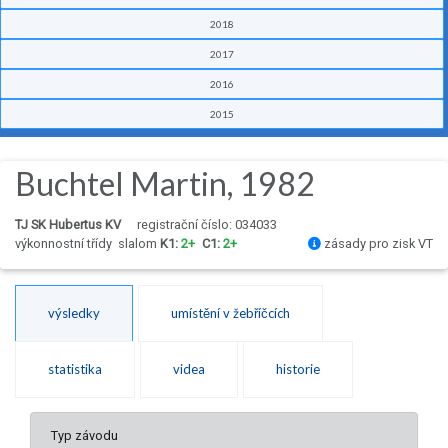
2018
2017
2016
2015
Buchtel Martin, 1982
TJ SK Hubertus KV
registrační číslo: 034033
výkonnostní třídy
slalom
K1:
2+
C1:
2+
zásady pro zisk VT
výsledky
umístění v žebříčcích
statistika
videa
historie
Typ závodu