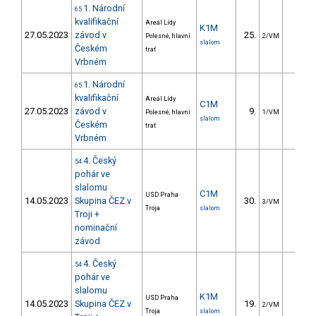
1. Národní
65
kvalifikační
Areál Lídy
K1M
27.05.2023
závod v
25.
15.2
Polesné, hlavní
2/VM
slalom
Českém
trať
Vrbném
1. Národní
65
kvalifikační
Areál Lídy
C1M
27.05.2023
závod v
9.
11.3
Polesné, hlavní
1/VM
slalom
Českém
trať
Vrbném
4. Český
54
pohár ve
slalomu
C1M
USD Praha
14.05.2023
Skupina ČEZ v
30.
35.7
3/VM
Troja
slalom
Troji +
nominační
závod
4. Český
54
pohár ve
slalomu
K1M
USD Praha
14.05.2023
Skupina ČEZ v
19.
13.1
2/VM
Troja
slalom