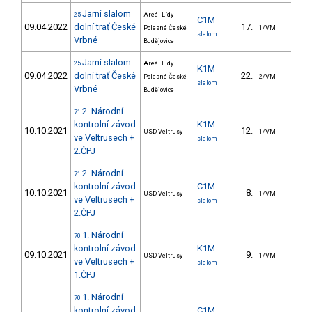
Jarní slalom
25
Areál Lídy
C1M
09.04.2022
dolní trať České
17.
21.2
Polesné České
1/VM
slalom
Vrbné
Budějovice
Jarní slalom
25
Areál Lídy
K1M
09.04.2022
dolní trať České
22.
17.6
Polesné České
2/VM
slalom
Vrbné
Budějovice
2. Národní
71
kontrolní závod
K1M
10.10.2021
12.
7.3
USD Veltrusy
1/VM
ve Veltrusech +
slalom
2.ČPJ
2. Národní
71
kontrolní závod
C1M
10.10.2021
8.
7.6
USD Veltrusy
1/VM
ve Veltrusech +
slalom
2.ČPJ
1. Národní
70
kontrolní závod
K1M
09.10.2021
9.
3.6
USD Veltrusy
1/VM
ve Veltrusech +
slalom
1.ČPJ
1. Národní
70
kontrolní závod
C1M