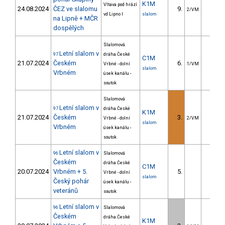
K1M
Vltava pod hrází
24.08.2024
ČEZ ve slalomu
9.
7.1
2/VM
vd Lipno I
slalom
na Lipně + MČR
dospělých
Slalomová
Letní slalom v
97
dráha České
C1M
21.07.2024
Českém
6.
4.1
Vrbné - dolní
1/VM
slalom
Vrbném
úsek kanálu -
soutok
Slalomová
Letní slalom v
97
dráha České
K1M
21.07.2024
Českém
3.
2.9
Vrbné - dolní
2/VM
slalom
Vrbném
úsek kanálu -
soutok
Letní slalom v
96
Slalomová
Českém
dráha České
C1M
20.07.2024
Vrbném + 5.
5.
5.2
Vrbné - dolní
slalom
Český pohár
úsek kanálu -
veteránů
soutok
Letní slalom v
96
Slalomová
Českém
dráha České
K1M