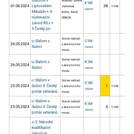
slalomu v
Mikuláš - umělá
K1M
01.06.2024
Liptovském
38.
13.6
slalomová
1/VM
slalom
Mikuláši + 4.
dráha - kanál
nominační
ORAVA
závod RDJ +
3.Český po
Sušice nádraží
Slalom v
C1M
62
26.05.2024
u železničního
Sušici
slalom
mostu.
Sušice nádraží
Slalom v
K1M
62
26.05.2024
u železničního
Sušici
slalom
mostu.
Slalom v
61
Sušice nádraží
C1M
25.05.2024
Sušici 3. Český
1.
u železničního
1/VM
slalom
pohár veteránů
mostu.
Slalom v
61
Sušice nádraží
K1M
25.05.2024
Sušici 3. Český
4.
2.7
u železničního
1/VM
slalom
pohár veteránů
mostu.
2. Národní
47
kvalifikační
závod ve