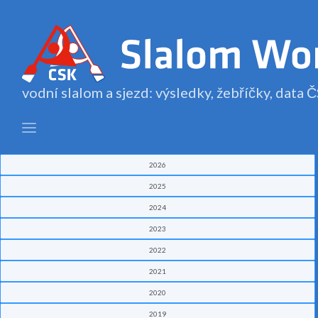
vodní slalom a sjezd: výsledky, žebříčky, data
2026
2025
2024
2023
2022
2021
2020
2019