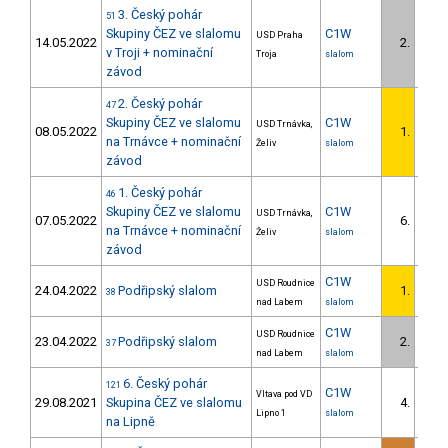
3. Český pohár
51
Skupiny ČEZ ve slalomu
C1W
USD Praha
14.05.2022
2.
1/U2
v Troji + nominační
Troja
slalom
závod
2. Český pohár
47
Skupiny ČEZ ve slalomu
C1W
USD Trnávka,
08.05.2022
1.
1/U2
na Trnávce + nominační
Želiv
slalom
závod
1. Český pohár
46
Skupiny ČEZ ve slalomu
C1W
USD Trnávka,
07.05.2022
6.
3/U2
na Trnávce + nominační
Želiv
slalom
závod
C1W
USD Roudnice
24.04.2022
Podřipský slalom
1.
38
1/U2
nad Labem
slalom
C1W
USD Roudnice
23.04.2022
Podřipský slalom
2.
37
1/U2
nad Labem
slalom
6. Český pohár
121
C1W
Vltava pod VD
29.08.2021
Skupina ČEZ ve slalomu
4.
4/U2
Lipno 1
slalom
na Lipně