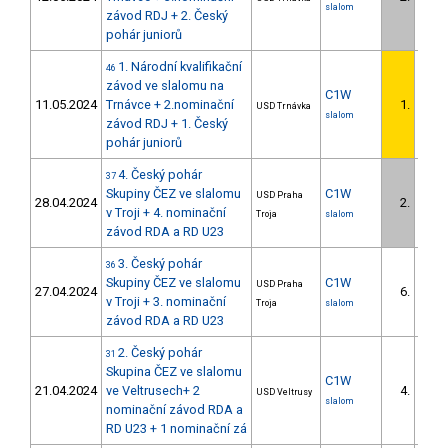
slalom
závod RDJ + 2. Český
pohár juniorů
1. Národní kvalifikační
46
závod ve slalomu na
C1W
11.05.2024
Trnávce + 2.nominační
1.
USD Trnávka
slalom
závod RDJ + 1. Český
pohár juniorů
4. Český pohár
37
Skupiny ČEZ ve slalomu
C1W
USD Praha
28.04.2024
2.
v Troji + 4. nominační
Troja
slalom
závod RDA a RD U23
3. Český pohár
36
Skupiny ČEZ ve slalomu
C1W
USD Praha
27.04.2024
6.
v Troji + 3. nominační
Troja
slalom
závod RDA a RD U23
2. Český pohár
31
Skupina ČEZ ve slalomu
C1W
21.04.2024
ve Veltrusech+ 2
4.
USD Veltrusy
slalom
nominační závod RDA a
RD U23 + 1 nominační zá