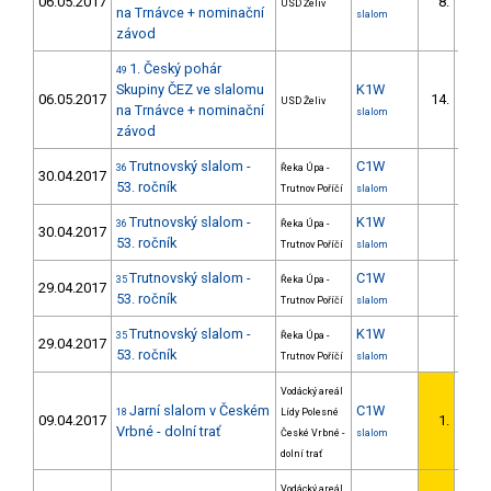
06.05.2017
8.
USD Želiv
1/D
na Trnávce + nominační
slalom
závod
1. Český pohár
49
Skupiny ČEZ ve slalomu
K1W
06.05.2017
14.
USD Želiv
1/D
na Trnávce + nominační
slalom
závod
Trutnovský slalom -
C1W
36
Řeka Úpa -
30.04.2017
53. ročník
Trutnov Poříčí
slalom
Trutnovský slalom -
K1W
36
Řeka Úpa -
30.04.2017
53. ročník
Trutnov Poříčí
slalom
Trutnovský slalom -
C1W
35
Řeka Úpa -
29.04.2017
53. ročník
Trutnov Poříčí
slalom
Trutnovský slalom -
K1W
35
Řeka Úpa -
29.04.2017
53. ročník
Trutnov Poříčí
slalom
Vodácký areál
Jarní slalom v Českém
C1W
18
Lídy Polesné
09.04.2017
1.
1/D
Vrbné - dolní trať
České Vrbné -
slalom
dolní trať
Vodácký areál