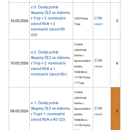
3. Český pohár
47
Skupiny ČEZ ve slalomu
v Troji + 3. nominační
C1W
USD Praha
16.05.2026
5.
závod RDA + 2.
Troja
slalom
nominační závod RD
U23
Umělá
slalomová
2. Český pohár
42
dráha v
Skupiny ČEZ ve slalomu
C1W
kanoistickém
10.05.2026
v Troji + 2. nominační
6.
areálu,
slalom
závod RDA a 1.
Vodácká ul.,
nominační závod RDJ
171 00 Praha
7 ? Troja
Umělá
slalomová
1. Český pohár
41
dráha v
Skupiny ČEZ ve slalomu
C1W
kanoistickém
09.05.2026
3.
v Troji+ 1. nominační
areálu,
slalom
závod RDA a RD U23
Vodácká ul.,
171 00 Praha