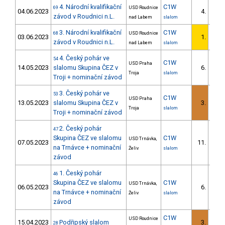
4. Národní kvalifikační
C1W
69
USD Roudnice
04.06.2023
4.
2/U2
závod v Roudnici n.L.
nad Labem
slalom
3. Národní kvalifikační
C1W
68
USD Roudnice
03.06.2023
1.
1/U2
závod v Roudnici n.L.
nad Labem
slalom
4. Český pohár ve
54
C1W
USD Praha
14.05.2023
slalomu Skupina ČEZ v
6.
4/U2
Troja
slalom
Troji + nominační závod
3. Český pohár ve
53
C1W
USD Praha
13.05.2023
slalomu Skupina ČEZ v
3.
2/U2
Troja
slalom
Troji + nominační závod
2. Český pohár
47
Skupina ČEZ ve slalomu
C1W
USD Trnávka,
07.05.2023
11.
4/U2
na Trnávce + nominační
Želiv
slalom
závod
1. Český pohár
46
Skupina ČEZ ve slalomu
C1W
USD Trnávka,
06.05.2023
6.
3/U2
na Trnávce + nominační
Želiv
slalom
závod
C1W
USD Roudnice
15.04.2023
Podřipský slalom
3.
28
1/U2