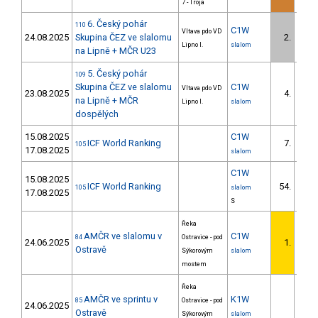
7 - Troja
6. Český pohár
110
C1W
Vltava pdo VD
24.08.2025
Skupina ČEZ ve slalomu
2.
Lipno I.
slalom
na Lipně + MČR U23
5. Český pohár
109
Skupina ČEZ ve slalomu
C1W
Vltava pdo VD
23.08.2025
4.
na Lipně + MČR
Lipno I.
slalom
dospělých
15.08.2025
C1W
ICF World Ranking
7.
105
17.08.2025
slalom
C1W
15.08.2025
ICF World Ranking
54.
105
slalom
17.08.2025
S
Řeka
AMČR ve slalomu v
C1W
84
Ostravice - pod
24.06.2025
1.
Ostravě
Sýkorovým
slalom
mostem
Řeka
AMČR ve sprintu v
K1W
85
Ostravice - pod
24.06.2025
Ostravě
Sýkorovým
slalom