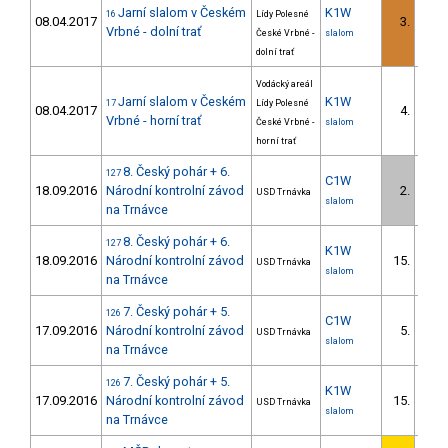
Jarní slalom v Českém
K1W
16
Lídy Polesné
08.04.2017
3.
1/D
Vrbné - dolní trať
České Vrbné -
slalom
dolní trať
Vodácký areál
Jarní slalom v Českém
K1W
17
Lídy Polesné
08.04.2017
4.
1/D
Vrbné - horní trať
České Vrbné -
slalom
horní trať
8. Český pohár + 6.
127
C1W
18.09.2016
Národní kontrolní závod
2.
USD Trnávka
1/D
slalom
na Trnávce
8. Český pohár + 6.
127
K1W
18.09.2016
Národní kontrolní závod
15.
USD Trnávka
4/D
slalom
na Trnávce
7. Český pohár + 5.
126
C1W
17.09.2016
Národní kontrolní závod
5.
USD Trnávka
2/D
slalom
na Trnávce
7. Český pohár + 5.
126
K1W
17.09.2016
Národní kontrolní závod
15.
USD Trnávka
3/D
slalom
na Trnávce