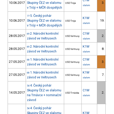
C1W
10.06.2017
Skupiny ČEZ ve slalomu
3.
USD Troja
1/D
slalom
v Tróji + MČR dospělých
5. Český pohár
77
K1W
10.06.2017
Skupiny ČEZ ve slalomu
19.
USD Troja
3/D
slalom
v Tróji + MČR dospělých
2. Národní kontrolní
C1W
69
28.05.2017
2.
USD Veltrusy
1/D
závod ve Veltrusech
slalom
2. Národní kontrolní
K1W
69
28.05.2017
8.
USD Veltrusy
3/D
závod ve Veltrusech
slalom
1. Národní kontrolní
C1W
68
27.05.2017
3.
USD Veltrusy
1/D
závod ve Veltrusech
slalom
1. Národní kontrolní
K1W
68
27.05.2017
7.
USD Veltrusy
1/D
závod ve Veltrusech
slalom
4. Český pohár
54
Skupiny ČEZ ve slalomu
C1W
14.05.2017
2.
USD Trnávka
1/D
na Trnávce + nominační
slalom
závod
4. Český pohár
54
Skupiny ČEZ ve slalomu
K1W