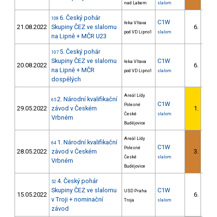
nad Labem
slalom
6. Český pohár
108
C1W
řeka Vltava
21.08.2022
Skupiny ČEZ ve slalomu
6.
3/U2
pod VD Lipno1
slalom
na Lipně + MČR U23
5. Český pohár
107
Skupiny ČEZ ve slalomu
C1W
řeka Vltava
20.08.2022
6.
3/U2
na Lipně + MČR
pod VD Lipno1
slalom
dospělých
Areál Lídy
2. Národní kvalifikační
65
C1W
Polesné
29.05.2022
závod v Českém
1.
1/U2
České
slalom
Vrbném
Budějovice
Areál Lídy
1. Národní kvalifikační
64
C1W
Polesné
28.05.2022
závod v Českém
3.
1/U2
České
slalom
Vrbném
Budějovice
4. Český pohár
52
Skupiny ČEZ ve slalomu
C1W
USD Praha
15.05.2022
6.
2/U2
v Troji + nominační
Troja
slalom
závod