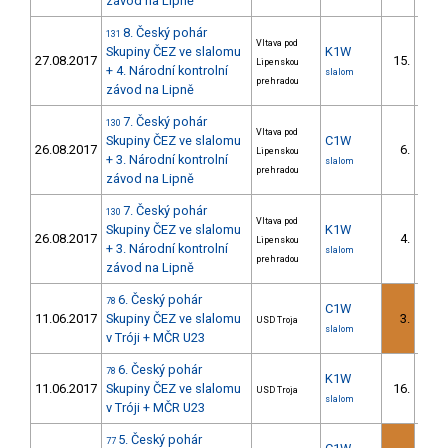
závod na Lipně
8. Český pohár
131
Vltava pod
Skupiny ČEZ ve slalomu
K1W
27.08.2017
15.
Lipenskou
2/D
+ 4. Národní kontrolní
slalom
prehradou
závod na Lipně
7. Český pohár
130
Vltava pod
Skupiny ČEZ ve slalomu
C1W
26.08.2017
6.
Lipenskou
1/D
+ 3. Národní kontrolní
slalom
prehradou
závod na Lipně
7. Český pohár
130
Vltava pod
Skupiny ČEZ ve slalomu
K1W
26.08.2017
4.
Lipenskou
1/D
+ 3. Národní kontrolní
slalom
prehradou
závod na Lipně
6. Český pohár
78
C1W
11.06.2017
Skupiny ČEZ ve slalomu
3.
USD Troja
1/D
slalom
v Tróji + MČR U23
6. Český pohár
78
K1W
11.06.2017
Skupiny ČEZ ve slalomu
16.
USD Troja
2/D
slalom
v Tróji + MČR U23
5. Český pohár
77