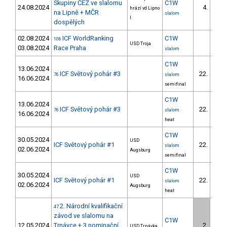
Skupiny ČEZ ve slalomu
C1W
24.08.2024
4.
hrází vd Lipno
na Lipně + MČR
slalom
I
dospělých
02.08.2024
ICF WorldRanking
C1W
106
USD Troja
03.08.2024
Race Praha
slalom
C1W
13.06.2024
ICF Světový pohár #3
22.
76
slalom
16.06.2024
semifinal
C1W
13.06.2024
ICF Světový pohár #3
22.
76
slalom
16.06.2024
heat
C1W
30.05.2024
USD
ICF Světový pohár #1
22.
slalom
02.06.2024
Augsburg
semifinal
C1W
30.05.2024
USD
ICF Světový pohár #1
22.
slalom
02.06.2024
Augsburg
heat
2. Národní kvalifikační
47
závod ve slalomu na
C1W
12.05.2024
Trnávce + 3.nominační
2.
USD Trnávka