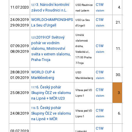
3. Národní kontrolní
C1W
127
USD Roudnice
11.07.2020
4.
3/U2
závod v Roudnici n.L.
nad Labem
slalom
24.09.2019
WORLDCHAMPIONSHIPS
C1W
USD La Seu
21.
3/U2
29.09.2019
La Seu d'Urgell
d'Urgell
slalom
Umělá
2019 ICF Světový
125
slalomová
pohár ve vodním
07.09.2019
C1W
dráha,
slalomu, Mistrovství
11.
2/U2
08.09.2019
Vodácká ul.,
slalom
světa v extrem slalomu,
171 00 Praha
Praha-Troja
7-Troja
28.08.2019
WORLD CUP 4
C1W
USD
30.
10/U2
01.09.2019
Markkleeberg
Markkleeberg
slalom
6. Český pohár
117
C1W
Vltava pod VD
25.08.2019
Skupiny ČEZ ve slalomu
3.
1/U2
Lipno 1
slalom
na Lipně + MČR U23
5. Český pohár
116
C1W
Vltava pod VD
24.08.2019
Skupiny ČEZ ve slalomu
6.
4/U2
Lipno 1
slalom
na Lipně + MČR
C1W
03.07.2019
Liptovský