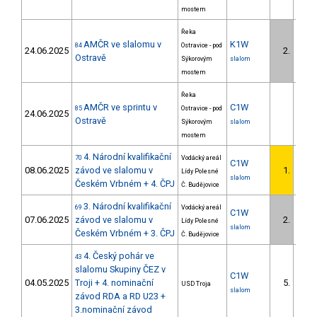
mostem
Řeka
AMČR ve slalomu v
K1W
84
Ostravice - pod
24.06.2025
2.
Ostravě
Sýkorovým
slalom
mostem
Řeka
AMČR ve sprintu v
C1W
85
Ostravice - pod
24.06.2025
Ostravě
Sýkorovým
slalom
mostem
4. Národní kvalifikační
70
Vodácký areál
C1W
08.06.2025
závod ve slalomu v
1.
Lídy Polesné
slalom
Českém Vrbném + 4. ČPJ
Č. Budějovice
3. Národní kvalifikační
69
Vodácký areál
C1W
07.06.2025
závod ve slalomu v
2.
Lídy Polesné
slalom
Českém Vrbném + 3. ČPJ
Č. Budějovice
4. Český pohár ve
43
slalomu Skupiny ČEZ v
C1W
04.05.2025
Troji + 4. nominační
5.
USD Troja
slalom
závod RDA a RD U23 +
3.nominační závod