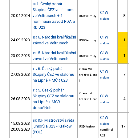
1. Český pohár
30
Skupina ČEZ ve slalomu
C1W
20.04.2024
ve Veltrusech + 1.
8.
USD Veltrusy
slalom
nominační závod RDA a
RD U23
6. Národní kvalifikační
C1W
137
24.09.2023
1.
USD Veltrusy
1/U2
závod ve Veltrusech
slalom
5. Národní kvalifikační
C1W
136
23.09.2023
1.
USD Veltrusy
1/U2
závod ve Veltrusech
slalom
6. Český pohár
117
Vltava pod
C1W
27.08.2023
Skupiny ČEZ ve slalomu
7.
hrází vd Lipno
3/U2
slalom
na Lipně + MČR U23
I
5. Český pohár
116
Vltava pod
Skupiny ČEZ ve slalomu
C1W
26.08.2023
4.
hrází vd Lipno
3/U2
na Lipně + MČR
slalom
I
dospělých
C1W
ICF Mistrovství světa
157
15.08.2023
slalom
juniorů a U23 - Krakow
17.
USD Krakow
20.08.2023
semifinal
(POL)
U23