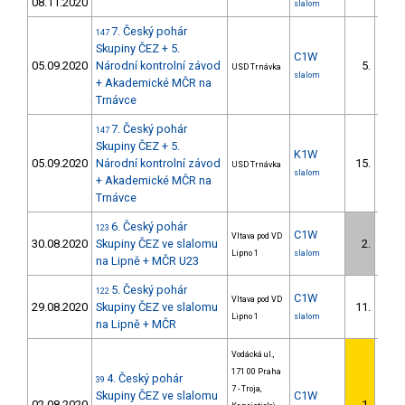
08.11.2020
slalom
7. Český pohár
147
Skupiny ČEZ + 5.
C1W
05.09.2020
Národní kontrolní závod
5.
USD Trnávka
4/U2
slalom
+ Akademické MČR na
Trnávce
7. Český pohár
147
Skupiny ČEZ + 5.
K1W
05.09.2020
Národní kontrolní závod
15.
USD Trnávka
7/U2
slalom
+ Akademické MČR na
Trnávce
6. Český pohár
123
C1W
Vltava pod VD
30.08.2020
Skupiny ČEZ ve slalomu
2.
2/U2
Lipno 1
slalom
na Lipně + MČR U23
5. Český pohár
122
C1W
Vltava pod VD
29.08.2020
Skupiny ČEZ ve slalomu
11.
4/U2
Lipno 1
slalom
na Lipně + MČR
Vodácká ul.,
171 00 Praha
4. Český pohár
39
7 - Troja,
Skupiny ČEZ ve slalomu
C1W
02.08.2020
1.