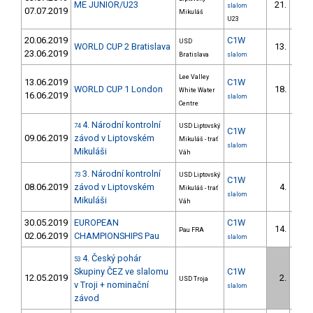
ME JUNIOR/U23
21.
slalom
07.07.2019
Mikuláš
U23
20.06.2019
C1W
USD
WORLD CUP 2 Bratislava
13.
3/U2
23.06.2019
Bratislava
slalom
Lee Valley
13.06.2019
C1W
WORLD CUP 1 London
18.
White Water
2/U2
16.06.2019
slalom
Centre
4. Národní kontrolní
74
USD Liptovský
C1W
09.06.2019
závod v Liptovském
Mikuláš - trať
slalom
Mikuláši
Váh
3. Národní kontrolní
73
USD Liptovský
C1W
08.06.2019
závod v Liptovském
4.
Mikuláš - trať
2/U2
slalom
Mikuláši
Váh
30.05.2019
EUROPEAN
C1W
14.
Pau FRA
2/U2
02.06.2019
CHAMPIONSHIPS Pau
slalom
4. Český pohár
53
Skupiny ČEZ ve slalomu
C1W
12.05.2019
2.
USD Troja
2/U2
v Troji + nominační
slalom
závod