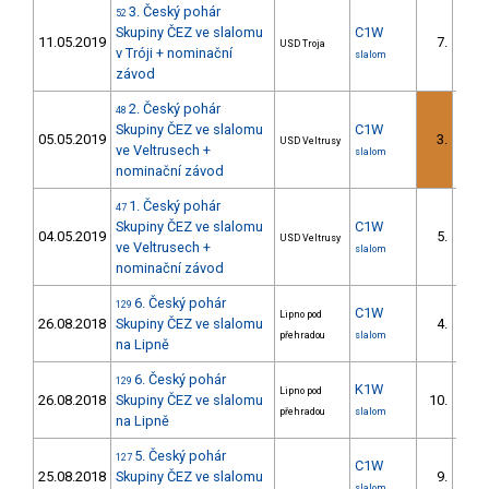
3. Český pohár
52
Skupiny ČEZ ve slalomu
C1W
11.05.2019
7.
USD Troja
4/U2
v Tróji + nominační
slalom
závod
2. Český pohár
48
Skupiny ČEZ ve slalomu
C1W
05.05.2019
3.
USD Veltrusy
2/U2
ve Veltrusech +
slalom
nominační závod
1. Český pohár
47
Skupiny ČEZ ve slalomu
C1W
04.05.2019
5.
USD Veltrusy
4/U2
ve Veltrusech +
slalom
nominační závod
6. Český pohár
129
C1W
Lipno pod
26.08.2018
Skupiny ČEZ ve slalomu
4.
1/D
přehradou
slalom
na Lipně
6. Český pohár
129
K1W
Lipno pod
26.08.2018
Skupiny ČEZ ve slalomu
10.
4/D
přehradou
slalom
na Lipně
5. Český pohár
127
C1W
25.08.2018
Skupiny ČEZ ve slalomu
9.
2/D
slalom