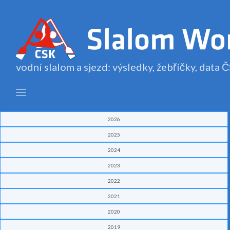
vodní slalom a sjezd: výsledky, žebříčky, data
2026
2025
2024
2023
2022
2021
2020
2019