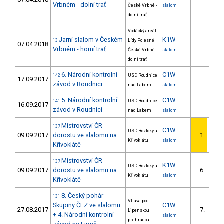
Vrbném - dolní trať
České Vrbné -
slalom
dolní trať
Vodácký areál
Jarní slalom v Českém
K1W
13
Lídy Polesné
07.04.2018
Vrbném - horní trať
České Vrbné -
slalom
dolní trať
6. Národní kontrolní
C1W
142
USD Roudnice
17.09.2017
závod v Roudnici
nad Labem
slalom
5. Národní kontrolní
C1W
141
USD Roudnice
16.09.2017
závod v Roudnici
nad Labem
slalom
Mistrovství ČR
137
C1W
USD Roztoky u
09.09.2017
dorostu ve slalomu na
1.
1/D
Křivoklátu
slalom
Křivoklátě
Mistrovství ČR
137
K1W
USD Roztoky u
09.09.2017
dorostu ve slalomu na
6.
2/D
Křivoklátu
slalom
Křivoklátě
8. Český pohár
131
Vltava pod
Skupiny ČEZ ve slalomu
C1W
27.08.2017
7.
Lipenskou
1/D
+ 4. Národní kontrolní
slalom
prehradou