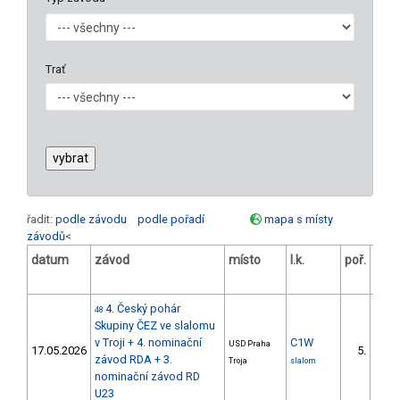
Trať
řadit:
podle závodu
podle pořadí
mapa s místy
závodů
<
datum
závod
místo
l.k.
poř.
v.k
4. Český pohár
48
Skupiny ČEZ ve slalomu
v Troji + 4. nominační
C1W
USD Praha
17.05.2026
5.
závod RDA + 3.
Troja
slalom
nominační závod RD
U23