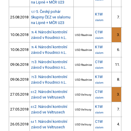
na Lipně + MČR U23
5. Český pohár
127
K1W
25.08.2018
Skupiny ČEZ ve slalomu
7.
3/D
slalom
na Lipně + MČR U23
4. Národní kontrolní
C1W
76
10.06.2018
3.
USD Roudnice
1/D
závod v Roudnici n.L.
slalom
4. Národní kontrolní
K1W
76
10.06.2018
6.
USD Roudnice
3/D
závod v Roudnici n.L.
slalom
3. Národní kontrolní
C1W
75
09.06.2018
11.
USD Roudnice
5/D
závod v Roudnici n.L.
slalom
3. Národní kontrolní
K1W
75
09.06.2018
8.
USD Roudnice
4/D
závod v Roudnici n.L.
slalom
2. Národní kontrolní
C1W
65
27.05.2018
3.
USD Veltrusy
2/D
závod ve Veltrusech
slalom
2. Národní kontrolní
K1W
65
27.05.2018
7.
USD Veltrusy
4/D
závod ve Veltrusech
slalom
1. Národní kontrolní
C1W
64
26.05.2018
4.
USD Veltrusy
1/D
závod ve Veltrusech
slalom