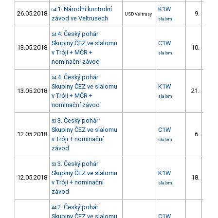
1. Národní kontrolní
K1W
64
26.05.2018
9.
USD Veltrusy
4/D
závod ve Veltrusech
slalom
4. Český pohár
54
Skupiny ČEZ ve slalomu
C1W
13.05.2018
10.
4/D
v Tróji + MČR +
slalom
nominační závod
4. Český pohár
54
Skupiny ČEZ ve slalomu
K1W
13.05.2018
21.
5/D
v Tróji + MČR +
slalom
nominační závod
3. Český pohár
53
Skupiny ČEZ ve slalomu
C1W
12.05.2018
6.
2/D
v Tróji + nominační
slalom
závod
3. Český pohár
53
Skupiny ČEZ ve slalomu
K1W
12.05.2018
18.
3/D
v Tróji + nominační
slalom
závod
2. Český pohár
44
Skupiny ČEZ ve slalomu
C1W