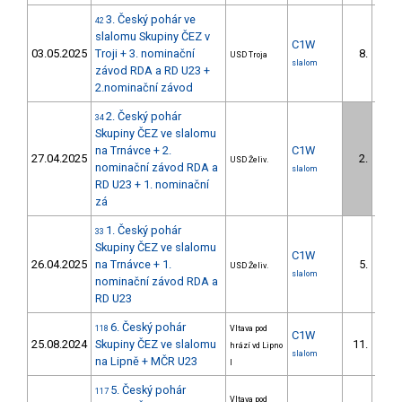
3. Český pohár ve
42
slalomu Skupiny ČEZ v
C1W
03.05.2025
Troji + 3. nominační
8.
USD Troja
slalom
závod RDA a RD U23 +
2.nominační závod
2. Český pohár
34
Skupiny ČEZ ve slalomu
na Trnávce + 2.
C1W
27.04.2025
2.
USD Želiv.
nominační závod RDA a
slalom
RD U23 + 1. nominační
zá
1. Český pohár
33
Skupiny ČEZ ve slalomu
C1W
26.04.2025
na Trnávce + 1.
5.
USD Želiv.
slalom
nominační závod RDA a
RD U23
6. Český pohár
118
Vltava pod
C1W
25.08.2024
Skupiny ČEZ ve slalomu
11.
hrází vd Lipno
slalom
na Lipně + MČR U23
I
5. Český pohár
117
Vltava pod