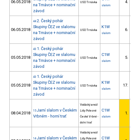
06.05.2018
4.
USD Trnávka
1/D
na Trnávce + nominační
slalom
závod
2. Český pohár
44
Skupiny ČEZ ve slalomu
K1W
06.05.2018
6.
USD Trnávka
2/D
na Trnávce + nominační
slalom
závod
1. Český pohár
43
Skupiny ČEZ ve slalomu
C1W
05.05.2018
5.
USD Trnávka
2/D
na Trnávce + nominační
slalom
závod
1. Český pohár
43
Skupiny ČEZ ve slalomu
K1W
05.05.2018
17.
USD Trnávka
3/D
na Trnávce + nominační
slalom
závod
Vodácký areál
Jarní slalom v Českém
C1W
15
Lídy Polesné
08.04.2018
1.
1/D
Vrbném - horní trať
České Vrbné -
slalom
dolní trať
Vodácký areál
Jarní slalom v Českém
C1W
14
Lídy Polesné