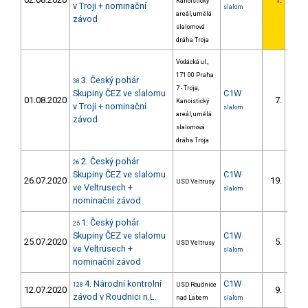
Kanoistický
1/U2
v Troji + nominační
slalom
areál, umělá
závod
slalomová
dráha Troja
Vodácká ul.,
171 00 Praha
3. Český pohár
38
7 - Troja,
Skupiny ČEZ ve slalomu
C1W
01.08.2020
7.
Kanoistický
4/U2
v Troji + nominační
slalom
areál, umělá
závod
slalomová
dráha Troja
2. Český pohár
26
Skupiny ČEZ ve slalomu
C1W
26.07.2020
19.
USD Veltrusy
5/U2
ve Veltrusech +
slalom
nominační závod
1. Český pohár
25
Skupiny ČEZ ve slalomu
C1W
25.07.2020
5.
USD Veltrusy
4/U2
ve Veltrusech +
slalom
nominační závod
4. Národní kontrolní
C1W
128
USD Roudnice
12.07.2020
9.
4/U2
závod v Roudnici n.L.
nad Labem
slalom