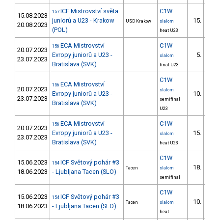
ICF Mistrovství světa
C1W
157
15.08.2023
juniorů a U23 - Krakow
15.
USD Krakow
slalom
20.08.2023
(POL)
heat U23
ECA Mistrovství
C1W
156
20.07.2023
Evropy juniorů a U23 -
5.
slalom
23.07.2023
Bratislava (SVK)
final U23
C1W
ECA Mistrovství
156
20.07.2023
slalom
Evropy juniorů a U23 -
10.
23.07.2023
semifinal
Bratislava (SVK)
U23
ECA Mistrovství
C1W
156
20.07.2023
Evropy juniorů a U23 -
15.
slalom
23.07.2023
Bratislava (SVK)
heat U23
C1W
15.06.2023
ICF Světový pohár #3
154
18.
Tacen
slalom
18.06.2023
- Ljubljana Tacen (SLO)
semifinal
C1W
15.06.2023
ICF Světový pohár #3
154
10.
Tacen
slalom
18.06.2023
- Ljubljana Tacen (SLO)
heat