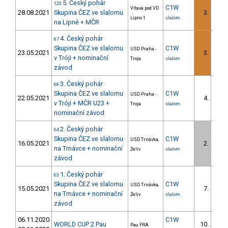
5. Český pohár
120
C1W
Vltava pod VD
28.08.2021
Skupina ČEZ ve slalomu
3.
3/U2
Lipno 1
slalom
na Lipně + MČR
4. Český pohár
67
Skupina ČEZ ve slalomu
C1W
USD Praha -
23.05.2021
3.
3/U2
v Tróji + nominační
Troja
slalom
závod
3. Český pohár
66
Skupina ČEZ ve slalomu
C1W
USD Praha -
22.05.2021
4.
4/U2
v Tróji + MČR U23 +
Troja
slalom
nominační závod
2. Český pohár
64
Skupina ČEZ ve slalomu
C1W
USD Trnávka,
16.05.2021
2.
2/U2
na Trnávce + nominační
Želiv
slalom
závod
1. Český pohár
63
Skupina ČEZ ve slalomu
C1W
USD Trnávka,
15.05.2021
7.
4/U2
na Trnávce + nominační
Želiv
slalom
závod
06.11.2020
C1W
WORLD CUP 2 Pau
10.
Pau FRA