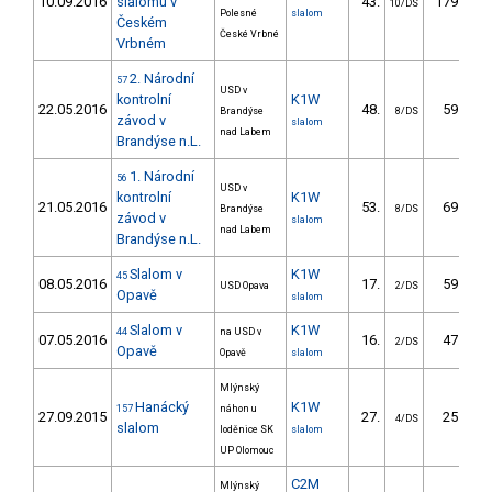
10.09.2016
slalomu v
43.
179.46
10/DS
Polesné
slalom
Českém
České Vrbné
Vrbném
2. Národní
57
USD v
kontrolní
K1W
22.05.2016
48.
59.17
Brandýse
8/DS
závod v
slalom
nad Labem
Brandýse n.L.
1. Národní
56
USD v
kontrolní
K1W
21.05.2016
53.
69.59
Brandýse
8/DS
závod v
slalom
nad Labem
Brandýse n.L.
Slalom v
K1W
45
08.05.2016
17.
59.30
USD Opava
2/DS
Opavě
slalom
Slalom v
K1W
44
na USD v
07.05.2016
16.
47.10
2/DS
Opavě
Opavě
slalom
Mlýnský
Hanácký
K1W
157
náhon u
27.09.2015
27.
25.20
4/DS
slalom
loděnice SK
slalom
UP Olomouc
C2M
Mlýnský