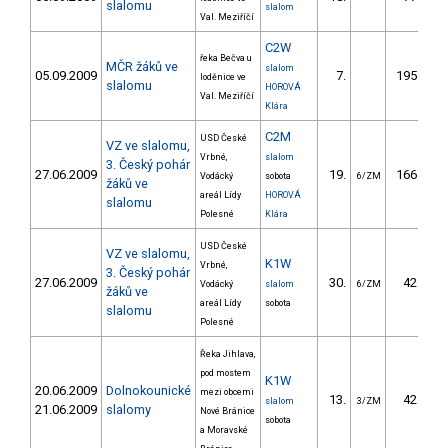
slalomu
slalom
Val. Meziříčí
C2W
řeka Bečva u
MČR žáků ve
slalom
05.09.2009
7.
195.67
loděnice ve
slalomu
HOROVÁ
Val. Meziříčí
Klára
C2M
USD České
VZ ve slalomu,
Vrbné,
slalom
3. Český pohár
27.06.2009
19.
166.50
Vodácký
sobota
6/ZM
žáků ve
areál Lídy
HOROVÁ
slalomu
Polesné
Klára
USD České
VZ ve slalomu,
K1W
Vrbné,
3. Český pohár
27.06.2009
30.
42.21
Vodácký
slalom
6/ZM
žáků ve
areál Lídy
sobota
slalomu
Polesné
Řeka Jihlava,
pod mostem
K1W
20.06.2009
Dolnokounické
mezi obcemi
13.
42.70
slalom
3/ZM
21.06.2009
slalomy
Nové Bránice
sobota
a Moravské