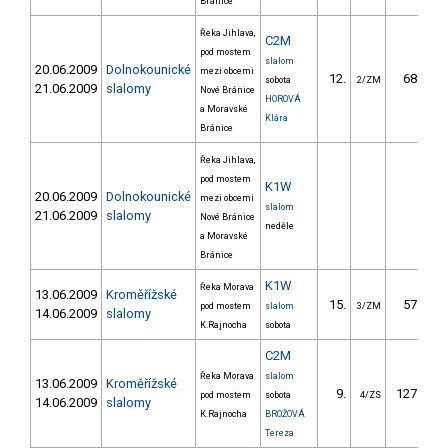
Bránice
Řeka Jihlava,
C2M
pod mostem
slalom
20.06.2009
Dolnokounické
mezi obcemi
12.
68.50
sobota
2/ZM
21.06.2009
slalomy
Nové Bránice
HOROVÁ
a Moravské
Klára
Bránice
Řeka Jihlava,
pod mostem
K1W
20.06.2009
Dolnokounické
mezi obcemi
slalom
21.06.2009
slalomy
Nové Bránice
neděle
a Moravské
Bránice
K1W
Řeka Morava
13.06.2009
Kroměřížské
15.
57.50
pod mostem
slalom
3/ZM
14.06.2009
slalomy
K.Rajnocha
sobota
C2M
Řeka Morava
slalom
13.06.2009
Kroměřížské
9.
127.00
pod mostem
sobota
4/ZS
14.06.2009
slalomy
K.Rajnocha
BROŽOVÁ
Tereza