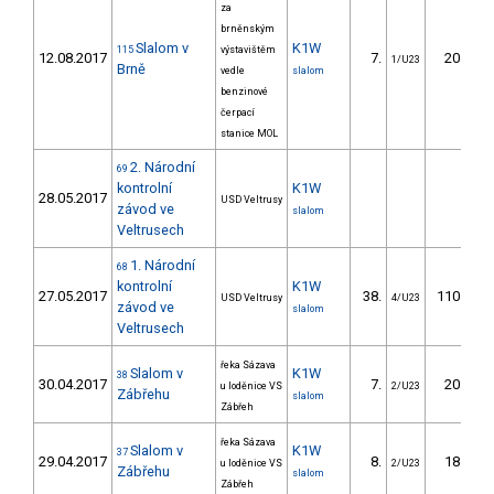
za
brněnským
Slalom v
K1W
115
výstavištěm
12.08.2017
7.
20.40
1/U23
Brně
vedle
slalom
benzinové
čerpací
stanice MOL
2. Národní
69
kontrolní
K1W
28.05.2017
USD Veltrusy
závod ve
slalom
Veltrusech
1. Národní
68
kontrolní
K1W
27.05.2017
38.
110.53
USD Veltrusy
4/U23
závod ve
slalom
Veltrusech
řeka Sázava
Slalom v
K1W
38
30.04.2017
7.
20.20
u loděnice VS
2/U23
Zábřehu
slalom
Zábřeh
řeka Sázava
Slalom v
K1W
37
29.04.2017
8.
18.70
u loděnice VS
2/U23
Zábřehu
slalom
Zábřeh