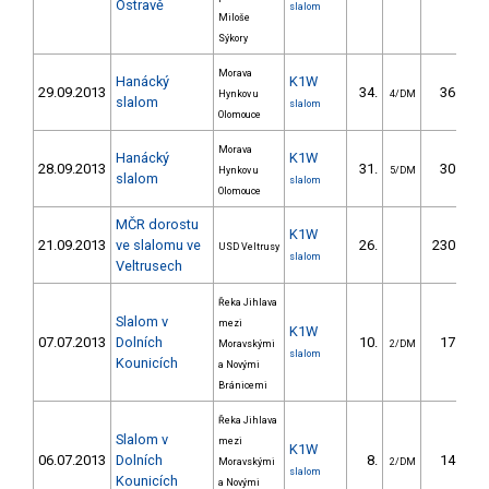
Ostravě
slalom
Miloše
Sýkory
Morava
Hanácký
K1W
29.09.2013
34.
36.30
Hynkov u
4/DM
slalom
slalom
Olomouce
Morava
Hanácký
K1W
28.09.2013
31.
30.60
Hynkov u
5/DM
slalom
slalom
Olomouce
MČR dorostu
K1W
21.09.2013
ve slalomu ve
26.
230.59
USD Veltrusy
slalom
Veltrusech
Řeka Jihlava
Slalom v
mezi
K1W
07.07.2013
Dolních
10.
17.80
Moravskými
2/DM
slalom
Kounicích
a Novými
Bránicemi
Řeka Jihlava
Slalom v
mezi
K1W
06.07.2013
Dolních
8.
14.90
Moravskými
2/DM
slalom
Kounicích
a Novými