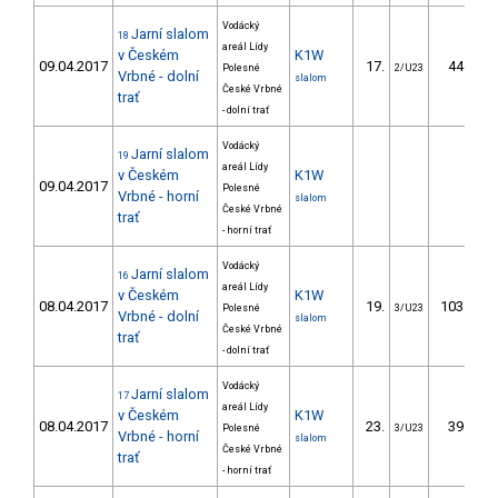
Vodácký
Jarní slalom
18
areál Lídy
v Českém
K1W
09.04.2017
17.
44.11
Polesné
2/U23
Vrbné - dolní
slalom
České Vrbné
trať
- dolní trať
Vodácký
Jarní slalom
19
areál Lídy
v Českém
K1W
09.04.2017
Polesné
Vrbné - horní
slalom
České Vrbné
trať
- horní trať
Vodácký
Jarní slalom
16
areál Lídy
v Českém
K1W
08.04.2017
19.
103.67
Polesné
3/U23
Vrbné - dolní
slalom
České Vrbné
trať
- dolní trať
Vodácký
Jarní slalom
17
areál Lídy
v Českém
K1W
08.04.2017
23.
39.97
Polesné
3/U23
Vrbné - horní
slalom
České Vrbné
trať
- horní trať