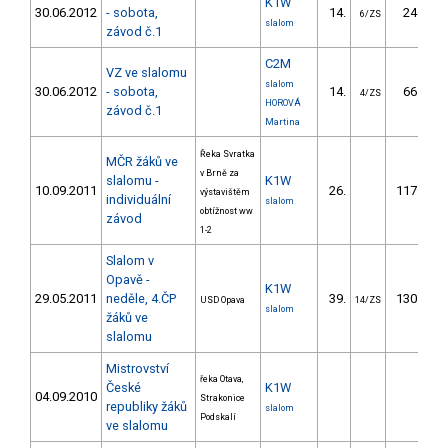
K1W
30.06.2012
- sobota,
14.
24.60
6/ZS
slalom
závod č.1
C2M
VZ ve slalomu
slalom
30.06.2012
- sobota,
14.
66.00
4/ZS
HOROVÁ
závod č.1
Martina
Řeka Svratka
MČR žáků ve
v Brně za
slalomu -
K1W
10.09.2011
26.
117.67
výstavištěm
individuální
slalom
obtížnost ww
závod
1-2
Slalom v
Opavě -
K1W
29.05.2011
neděle, 4.ČP
39.
130.90
USD Opava
14/ZS
slalom
žáků ve
slalomu
Mistrovství
řeka Otava,
České
K1W
04.09.2010
Strakonice
republiky žáků
slalom
Podskalí
ve slalomu