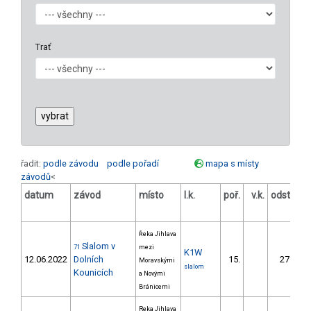
Trať
řadit:
podle závodu
podle pořadí
mapa s místy
závodů
<
datum
závod
místo
l.k.
poř.
v.k.
odstup
[s]
Řeka Jihlava
Slalom v
71
mezi
K1W
12.06.2022
Dolních
15.
27.06
Moravskými
slalom
Kounicích
a Novými
Bránicemi
Reka Jihlava