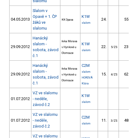
slalomu
Slalom v
Opavě + 1. ČP
K1W
04.05.2013
24.
55.83
KK Opava
žáků ve
slalom
slalomu
Hanácký
řeka Morava
slalom -
K1W
29.09.2012
22.
23.90
v Hynkově u
5/ZS
sobota, závod
slalom
Olomouce
č.1
Hanácký
C2M
řeka Morava
slalom -
slalom
29.09.2012
15.
62.80
v Hynkově u
4/ZS
sobota, závod
HOROVÁ
Olomouce
č.1
Klára
VZ ve slalomu
K1W
01.07.2012
- neděle,
slalom
závod č.2
VZ ve slalomu
C2M
01.07.2012
- neděle,
11.
48.60
3/ZS
slalom
závod č.2
VZ ve slalomu