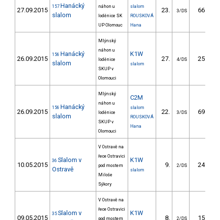
Hanácký
157
náhon u
slalom
27.09.2015
23.
66.40
3/DS
slalom
loděnice SK
ROUSKOVÁ
UP Olomouc
Hana
Mlýnský
náhon u
Hanácký
K1W
156
26.09.2015
27.
25.80
loděnice
4/DS
slalom
slalom
SKUP v
Olomouci
Mlýnský
C2M
náhon u
Hanácký
156
slalom
26.09.2015
22.
69.40
loděnice
3/DS
slalom
ROUSKOVÁ
SKUP v
Hana
Olomouci
V Ostravě na
řece Ostravici
Slalom v
K1W
36
10.05.2015
9.
24.70
pod mostem
2/DS
Ostravě
slalom
Miloše
Sýkory
V Ostravě na
řece Ostravici
Slalom v
K1W
35
09.05.2015
8.
15.80
pod mostem
2/DS