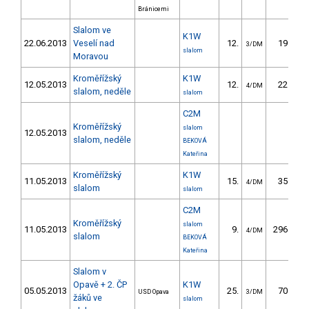
Bránicemi
Slalom ve
K1W
22.06.2013
Veselí nad
12.
19.80
3/DM
slalom
Moravou
Kroměřížský
K1W
12.05.2013
12.
22.10
4/DM
slalom, neděle
slalom
C2M
Kroměřížský
slalom
12.05.2013
slalom, neděle
BEKOVÁ
Kateřina
Kroměřížský
K1W
11.05.2013
15.
35.50
4/DM
slalom
slalom
C2M
Kroměřížský
slalom
11.05.2013
9.
296.30
4/DM
slalom
BEKOVÁ
Kateřina
Slalom v
Opavě + 2. ČP
K1W
05.05.2013
25.
70.03
USD Opava
3/DM
žáků ve
slalom