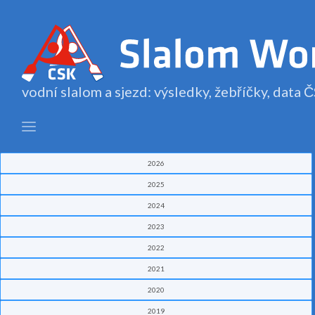
vodní slalom a sjezd: výsledky, žebříčky, data
2026
2025
2024
2023
2022
2021
2020
2019