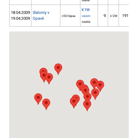
sobota
K1W
18.04.2009
Slalomy v
9.
191.22
USD Opava
slalom
2/ZM
19.04.2009
Opavě
neděle