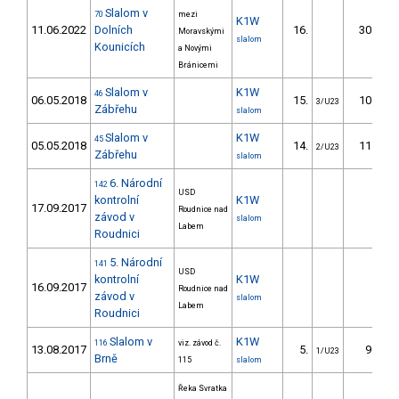
Slalom v
70
mezi
K1W
11.06.2022
Dolních
16.
30.04
Moravskými
slalom
Kounicích
a Novými
Bránicemi
Slalom v
K1W
46
06.05.2018
15.
10.90
3/U23
Zábřehu
slalom
Slalom v
K1W
45
05.05.2018
14.
11.30
2/U23
Zábřehu
slalom
6. Národní
142
USD
kontrolní
K1W
17.09.2017
Roudnice nad
závod v
slalom
Labem
Roudnici
5. Národní
141
USD
kontrolní
K1W
16.09.2017
Roudnice nad
závod v
slalom
Labem
Roudnici
Slalom v
K1W
116
viz. závod č.
13.08.2017
5.
9.40
1/U23
Brně
115
slalom
Řeka Svratka