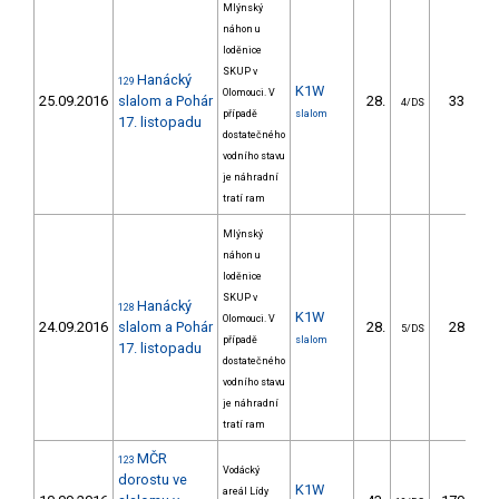
Mlýnský
náhon u
loděnice
SKUP v
Hanácký
129
K1W
Olomouci. V
25.09.2016
slalom a Pohár
28.
33.40
4/DS
případě
slalom
17. listopadu
dostatečného
vodního stavu
je náhradní
tratí ram
Mlýnský
náhon u
loděnice
SKUP v
Hanácký
128
K1W
Olomouci. V
24.09.2016
slalom a Pohár
28.
28.90
5/DS
případě
slalom
17. listopadu
dostatečného
vodního stavu
je náhradní
tratí ram
MČR
123
Vodácký
dorostu ve
K1W
areál Lídy