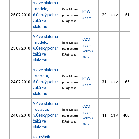
VZ ve slalomu
- neděle,
Řeka Morava
K1W
25.07.2010
6.Český pohár
29.
51.50
pod mostem
8/ZM
slalom
žáků ve
K.Rajnocha
slalomu
VZ ve slalomu
C2M
- neděle,
Řeka Morava
slalom
25.07.2010
6.Český pohár
pod mostem
HOROVÁ
žáků ve
K.Rajnocha
Klára
slalomu
VZ ve slalomu
- sobota,
Řeka Morava
K1W
24.07.2010
5.Český pohár
31.
65.20
pod mostem
8/ZM
slalom
žáků ve
K.Rajnocha
slalomu
VZ ve slalomu
C2M
- sobota,
Řeka Morava
slalom
24.07.2010
5.Český pohár
11.
400.40
pod mostem
5/ZM
HOROVÁ
žáků ve
K.Rajnocha
Klára
slalomu
57. ročník