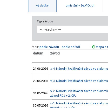
výsledky
umístění v žebříčcích
Typ závodu
řadit:
podle závodu
podle pořadí
mapa s 
datum
závod
21.06.2026
4. Národní kvalifikační závod ve slalomu
73
20.06.2026
3. Národní kvalifikační závod ve slalomu
72
2. Národní kvalifikační závod ve slalomu
56
31.05.2026
závod RDJ + 2. ČPJ
1. Národní kvalifikační závod ve slalomu
55
30.05.2026
závod RDJ + 1. ČPJ