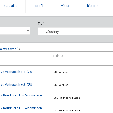
statistika
profil
videa
historie
Trať
místy závodů
<
místo
 ve Veltrusech + 4. ČPJ
USD Veltrusy
 ve Veltrusech + 3. ČPJ
USD Veltrusy
 v Roudnici n.L. + 5.nominační
USD Roudnice nad Labem
 v Roudnici n.L. + 4.nominační
USD Roudnice nad Labem