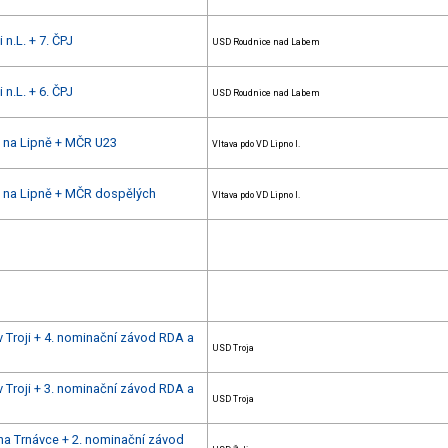
 n.L. + 7. ČPJ
USD Roudnice nad Labem
 n.L. + 6. ČPJ
USD Roudnice nad Labem
u na Lipně + MČR U23
Vltava pdo VD Lipno I.
u na Lipně + MČR dospělých
Vltava pdo VD Lipno I.
v Troji + 4. nominační závod RDA a
USD Troja
v Troji + 3. nominační závod RDA a
USD Troja
na Trnávce + 2. nominační závod