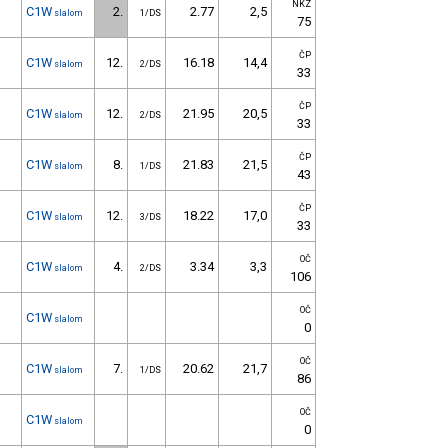
NKZ
C1W
2.
2.77
2,5
slalom
1/DS
75
ČP
C1W
12.
16.18
14,4
slalom
2/DS
33
ČP
C1W
12.
21.95
20,5
slalom
2/DS
33
ČP
C1W
8.
21.83
21,5
slalom
1/DS
43
ČP
C1W
12.
18.22
17,0
slalom
3/DS
33
OČ
C1W
4.
3.34
3,3
slalom
2/DS
106
OČ
C1W
slalom
0
OČ
C1W
7.
20.62
21,7
slalom
1/DS
86
OČ
C1W
slalom
0