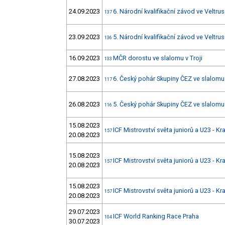
24.09.2023
6. Národní kvalifikační závod ve Veltru
137
23.09.2023
5. Národní kvalifikační závod ve Veltru
136
16.09.2023
MČR dorostu ve slalomu v Troji
133
27.08.2023
6. Český pohár Skupiny ČEZ ve slalom
117
26.08.2023
5. Český pohár Skupiny ČEZ ve slalom
116
15.08.2023
ICF Mistrovství světa juniorů a U23 - K
157
20.08.2023
15.08.2023
ICF Mistrovství světa juniorů a U23 - K
157
20.08.2023
15.08.2023
ICF Mistrovství světa juniorů a U23 - K
157
20.08.2023
29.07.2023
ICF World Ranking Race Praha
104
30.07.2023