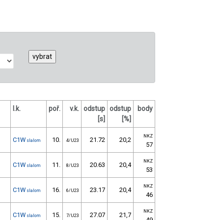
l.k.
poř.
v.k.
odstup
odstup
body
[s]
[%]
NKZ
C1W
10.
21.72
20,2
slalom
4/U23
57
NKZ
C1W
11.
20.63
20,4
slalom
8/U23
53
NKZ
C1W
16.
23.17
20,4
slalom
6/U23
46
NKZ
C1W
15.
27.07
21,7
slalom
7/U23
49