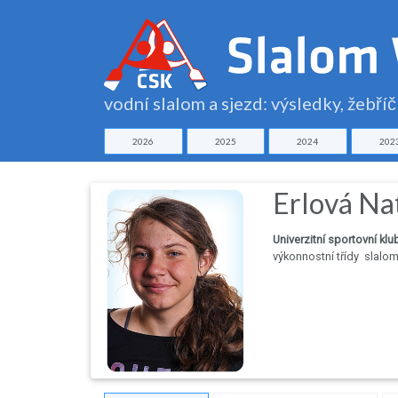
vodní slalom a sjezd: výsledky, žebří
2026
2025
2024
202
Erlová Na
Univerzitní sportovní klu
výkonnostní třídy
slalo