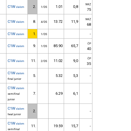
NKZ
C1W
2.
1.01
0,8
slalom
1/DS
75
NKZ
C1W
8.
13.72
11,9
slalom
4/DS
68
C1W
1.
-
slalom
1/DS
ČP
C1W
9.
85.90
65,7
slalom
1/DS
40
ČP
C1W
11.
11.02
9,0
slalom
2/DS
35
C1W
slalom
5.
5.32
5,3
-
final junior
C1W
slalom
7.
6.29
6,1
-
semifinal
junior
C1W
slalom
2.
-
heat junior
C1W
slalom
11.
19.59
15,7
-
semifinal