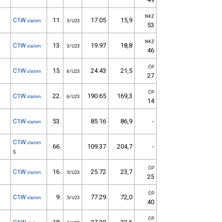
NKZ
C1W
11.
17.05
15,9
slalom
3/U23
53
NKZ
C1W
13.
19.97
18,8
slalom
3/U23
46
ČP
C1W
15.
24.43
21,5
slalom
6/U23
27
ČP
C1W
22.
190.65
169,3
slalom
6/U23
14
C1W
53.
85.16
86,9
-
slalom
C1W
slalom
66.
109.37
204,7
-
S
ČP
C1W
16.
25.72
23,7
slalom
5/U23
25
ČP
C1W
9.
77.29
72,0
slalom
5/U23
40
ČP