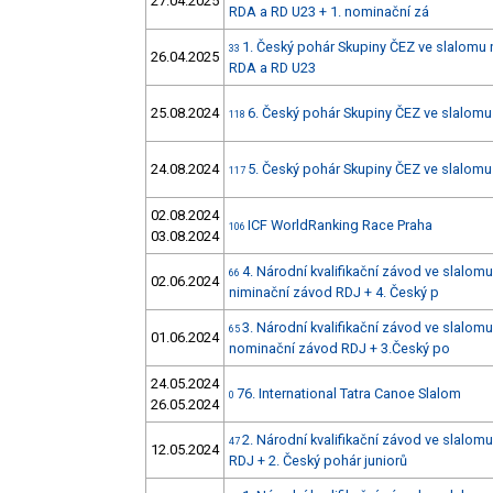
27.04.2025
RDA a RD U23 + 1. nominační zá
1. Český pohár Skupiny ČEZ ve slalomu 
33
26.04.2025
RDA a RD U23
25.08.2024
6. Český pohár Skupiny ČEZ ve slalom
118
24.08.2024
5. Český pohár Skupiny ČEZ ve slalom
117
02.08.2024
ICF WorldRanking Race Praha
106
03.08.2024
4. Národní kvalifikační závod ve slalomu
66
02.06.2024
niminační závod RDJ + 4. Český p
3. Národní kvalifikační závod ve slalomu
65
01.06.2024
nominační závod RDJ + 3.Český po
24.05.2024
76. International Tatra Canoe Slalom
0
26.05.2024
2. Národní kvalifikační závod ve slalom
47
12.05.2024
RDJ + 2. Český pohár juniorů