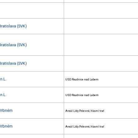
Bratislava (SVK)
Bratislava (SVK)
Bratislava (SVK)
n.L.
USD Roudnice nad Labem
n.L.
USD Roudnice nad Labem
 Vrbném
Areál Lídy Polesné, hlavní trať
 Vrbném
Areál Lídy Polesné, hlavní trať