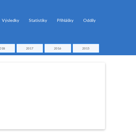
Výsledky
Statistiky
Přihlášky
Oddíly
018
2017
2016
2015