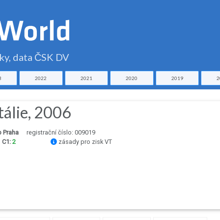
čky, data ČSK DV
3
2022
2021
2020
2019
2
tálie, 2006
b Praha
registrační číslo: 009019
m
C1:
2
zásady pro zisk VT