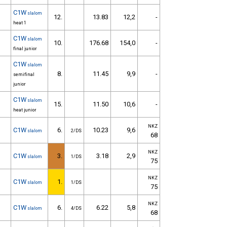
C1W
slalom
12.
13.83
12,2
-
heat 1
C1W
slalom
10.
176.68
154,0
-
final junior
C1W
slalom
8.
11.45
9,9
-
semifinal
junior
C1W
slalom
15.
11.50
10,6
-
heat junior
NKZ
C1W
6.
10.23
9,6
slalom
2/DS
68
NKZ
C1W
3.
3.18
2,9
slalom
1/DS
75
NKZ
C1W
1.
slalom
1/DS
75
NKZ
C1W
6.
6.22
5,8
slalom
4/DS
68