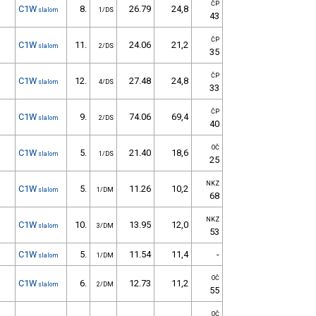
ČP
C1W
8.
26.79
24,8
slalom
1/DS
43
ČP
C1W
11.
24.06
21,2
slalom
2/DS
35
ČP
C1W
12.
27.48
24,8
slalom
4/DS
33
ČP
C1W
9.
74.06
69,4
slalom
2/DS
40
OČ
C1W
5.
21.40
18,6
slalom
1/DS
25
NKZ
C1W
5.
11.26
10,2
slalom
1/DM
68
NKZ
C1W
10.
13.95
12,0
slalom
3/DM
53
C1W
5.
11.54
11,4
-
slalom
1/DM
OČ
C1W
6.
12.73
11,2
slalom
2/DM
55
OČ