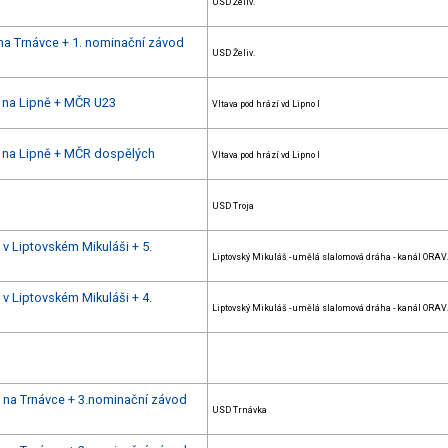
USD Želiv.
na Trnávce + 1. nominační závod
USD Želiv.
u na Lipně + MČR U23
Vltava pod hrází vd Lipno I
u na Lipně + MČR dospělých
Vltava pod hrází vd Lipno I
USD Troja
 v Liptovském Mikuláši + 5.
Liptovský Mikuláš - umělá slalomová dráha - kanál ORA
 v Liptovském Mikuláši + 4.
Liptovský Mikuláš - umělá slalomová dráha - kanál ORA
u na Trnávce + 3.nominační závod
USD Trnávka