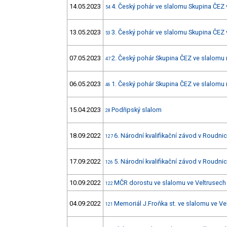
14.05.2023
4. Český pohár ve slalomu Skupina ČEZ 
54
13.05.2023
3. Český pohár ve slalomu Skupina ČEZ 
53
07.05.2023
2. Český pohár Skupina ČEZ ve slalomu
47
06.05.2023
1. Český pohár Skupina ČEZ ve slalomu
46
15.04.2023
Podřipský slalom
28
18.09.2022
6. Národní kvalifikační závod v Roudnici
127
17.09.2022
5. Národní kvalifikační závod v Roudnici
126
10.09.2022
MČR dorostu ve slalomu ve Veltrusech
122
04.09.2022
Memoriál J.Froňka st. ve slalomu ve Ve
121