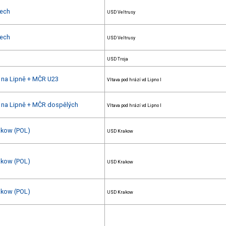
sech
USD Veltrusy
sech
USD Veltrusy
USD Troja
u na Lipně + MČR U23
Vltava pod hrází vd Lipno I
u na Lipně + MČR dospělých
Vltava pod hrází vd Lipno I
rakow (POL)
USD Krakow
rakow (POL)
USD Krakow
rakow (POL)
USD Krakow