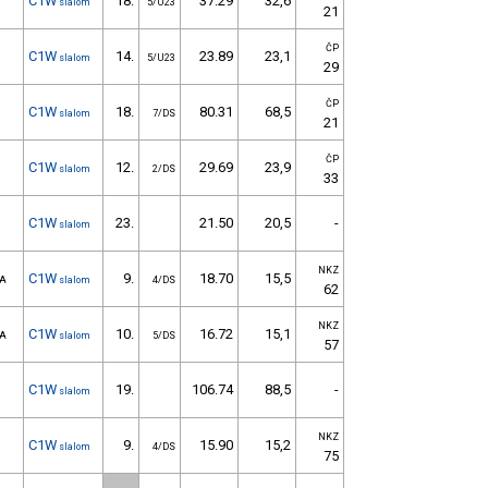
C1W
18.
37.29
32,6
slalom
5/U23
21
ČP
C1W
14.
23.89
23,1
slalom
5/U23
29
ČP
C1W
18.
80.31
68,5
slalom
7/DS
21
ČP
C1W
12.
29.69
23,9
slalom
2/DS
33
C1W
23.
21.50
20,5
-
slalom
NKZ
C1W
9.
18.70
15,5
VA
slalom
4/DS
62
NKZ
C1W
10.
16.72
15,1
VA
slalom
5/DS
57
C1W
19.
106.74
88,5
-
slalom
NKZ
C1W
9.
15.90
15,2
slalom
4/DS
75