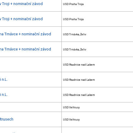
v Troji + nominační závod
USD Praha Troja
v Troji + nominační závod
USD Praha Troja
 na Trnávce + nominační závod
USD Trnávka, Želiv
 na Trnávce + nominační závod
USD Trnávka, Želiv
USD Roudnice nad Labem
 n.L.
USD Roudnice nad Labem
 n.L.
USD Roudnice nad Labem
USD Veltrusy
ltrusech
USD Veltrusy