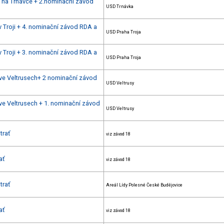
u na Trnávce + 2.nominační závod
USD Trnávka
v Troji + 4. nominační závod RDA a
USD Praha Troja
v Troji + 3. nominační závod RDA a
USD Praha Troja
 ve Veltrusech+ 2 nominační závod
USD Veltrusy
ve Veltrusech + 1. nominační závod
USD Veltrusy
trať
viz závod 18
ať
viz závod 18
trať
Areál Lídy Polesné České Budějovice
ať
viz závod 18