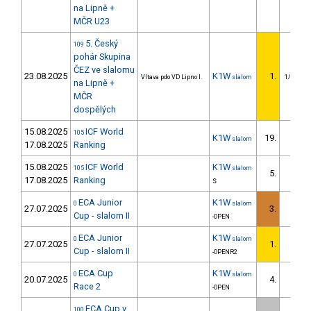
na Lipně +
MČR U23
5. Český
109
pohár Skupina
ČEZ ve slalomu
23.08.2025
K1W
1.
Vltava pdo VD Lipno I.
slalom
1/U23
na Lipně +
MČR
dospělých
15.08.2025
ICF World
105
K1W
19.
slalom
17.08.2025
Ranking
15.08.2025
ICF World
K1W
105
slalom
5.
17.08.2025
Ranking
S
ECA Junior
K1W
0
slalom
27.07.2025
3.
Cup - slalom II
-OPEN
ECA Junior
K1W
0
slalom
27.07.2025
1.
Cup - slalom II
-OPENR2
ECA Cup
K1W
0
slalom
20.07.2025
4.
Race 2
-OPEN
ECA Cup v
100