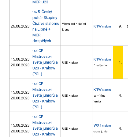
MČR U23
5. Český
116
pohár Skupiny
ČEZ ve slalomu
Vltava pod hrází vd
26.08.2023
K1W
9.
slalom
2/DS
na Lipně +
Lipno I
MČR
dospělých
ICF
157
Mistrovství
15.08.2023
K1W
slalom
světa juniorů a
1.
USD Krakow
20.08.2023
final junior
U23 - Krakow
(POL)
ICF
157
Mistrovství
K1W
slalom
15.08.2023
světa juniorů a
4.
USD Krakow
semifinal
20.08.2023
U23 - Krakow
junior
(POL)
ICF
157
Mistrovství
15.08.2023
WX1
slalom
světa juniorů a
4.
USD Krakow
20.08.2023
cross junior
U23 - Krakow