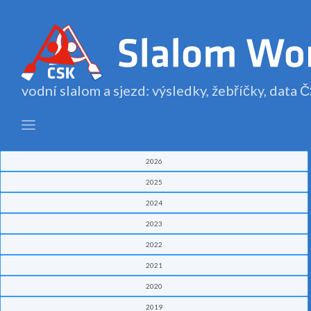
vodní slalom a sjezd: výsledky, žebříčky, data
2026
2025
2024
2023
2022
2021
2020
2019