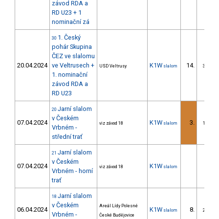
závod RDA a
RD U23 + 1
nominační zá
1. Český
30
pohár Skupina
ČEZ ve slalomu
20.04.2024
ve Veltrusech +
K1W
14.
USD Veltrusy
slalom
3/DS
1. nominační
závod RDA a
RD U23
Jarní slalom
20
v Českém
07.04.2024
K1W
3.
viz závod 18
slalom
1/DS
Vrbném -
střední trať
Jarní slalom
21
v Českém
07.04.2024
K1W
viz závod 18
slalom
Vrbném - horní
trať
Jarní slalom
18
v Českém
Areál Lídy Polesné
06.04.2024
K1W
8.
slalom
2/DS
Vrbném -
České Budějovice