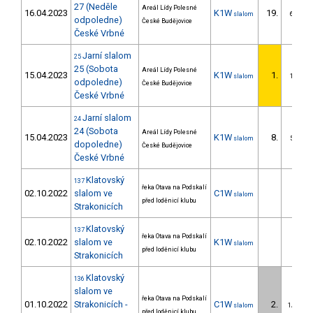
27 (Neděle
Areál Lídy Polesné
16.04.2023
K1W
19.
slalom
6/DS
odpoledne)
České Budějovice
České Vrbné
Jarní slalom
25
25 (Sobota
Areál Lídy Polesné
15.04.2023
K1W
1.
slalom
1/DS
odpoledne)
České Budějovice
České Vrbné
Jarní slalom
24
24 (Sobota
Areál Lídy Polesné
15.04.2023
K1W
8.
slalom
5/DS
dopoledne)
České Budějovice
České Vrbné
Klatovský
137
řeka Otava na Podskalí
02.10.2022
slalom ve
C1W
slalom
před loděnicí klubu
Strakonicích
Klatovský
137
řeka Otava na Podskalí
02.10.2022
slalom ve
K1W
slalom
před loděnicí klubu
Strakonicích
Klatovský
136
slalom ve
řeka Otava na Podskalí
01.10.2022
Strakonicích -
C1W
2.
slalom
1/DM
před loděnicí klubu