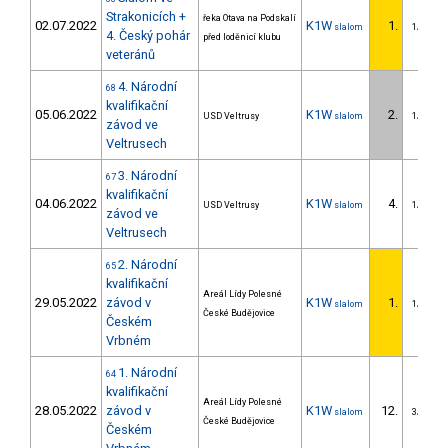
Strakonicích +
řeka Otava na Podskalí
02.07.2022
K1W
1.
slalom
1/DM
4. Český pohár
před loděnicí klubu
veteránů
4. Národní
68
kvalifikační
05.06.2022
K1W
2.
USD Veltrusy
slalom
1/DM
závod ve
Veltrusech
3. Národní
67
kvalifikační
04.06.2022
K1W
4.
USD Veltrusy
slalom
1/DM
závod ve
Veltrusech
2. Národní
65
kvalifikační
Areál Lídy Polesné
29.05.2022
závod v
K1W
1.
slalom
1/DM
České Budějovice
Českém
Vrbném
1. Národní
64
kvalifikační
Areál Lídy Polesné
28.05.2022
závod v
K1W
12.
slalom
3/DM
České Budějovice
Českém