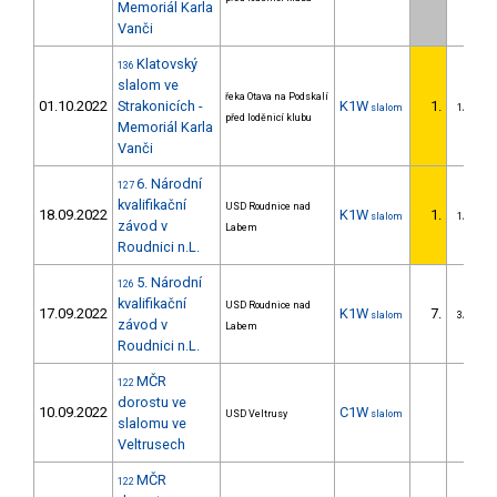
Memoriál Karla
Vanči
Klatovský
136
slalom ve
řeka Otava na Podskalí
01.10.2022
Strakonicích -
K1W
1.
slalom
1/DM
před loděnicí klubu
Memoriál Karla
Vanči
6. Národní
127
kvalifikační
USD Roudnice nad
18.09.2022
K1W
1.
slalom
1/DM
závod v
Labem
Roudnici n.L.
5. Národní
126
kvalifikační
USD Roudnice nad
17.09.2022
K1W
7.
slalom
3/DM
závod v
Labem
Roudnici n.L.
MČR
122
dorostu ve
10.09.2022
C1W
USD Veltrusy
slalom
slalomu ve
Veltrusech
MČR
122