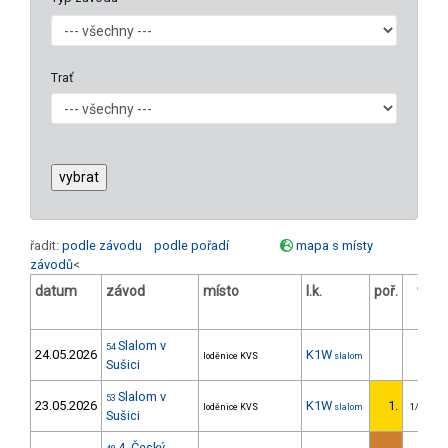
Trať
řadit:
podle závodu
podle pořadí
mapa s místy
závodů
<
datum
závod
místo
l.k.
poř.
v.k.
Slalom v
54
24.05.2026
K1W
loděnice KVS
slalom
Sušici
Slalom v
53
23.05.2026
K1W
1.
loděnice KVS
slalom
1/U23
Sušici
4. Český