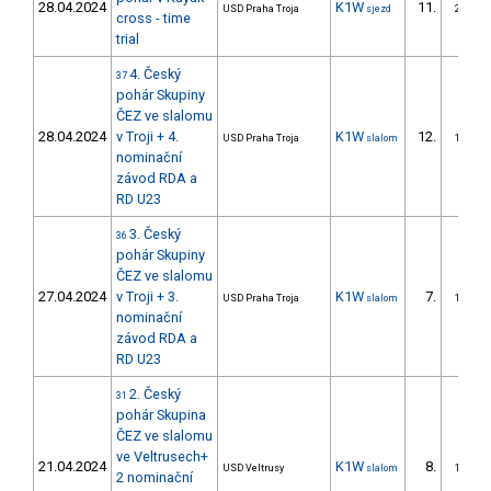
28.04.2024
K1W
11.
USD Praha Troja
sjezd
2/DS
cross - time
trial
4. Český
37
pohár Skupiny
ČEZ ve slalomu
28.04.2024
v Troji + 4.
K1W
12.
USD Praha Troja
slalom
1/DS
nominační
závod RDA a
RD U23
3. Český
36
pohár Skupiny
ČEZ ve slalomu
27.04.2024
v Troji + 3.
K1W
7.
USD Praha Troja
slalom
1/DS
nominační
závod RDA a
RD U23
2. Český
31
pohár Skupina
ČEZ ve slalomu
ve Veltrusech+
21.04.2024
K1W
8.
USD Veltrusy
slalom
1/DS
2 nominační