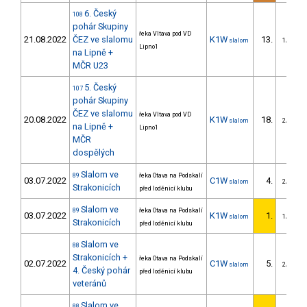
6. Český
108
pohár Skupiny
řeka Vltava pod VD
21.08.2022
ČEZ ve slalomu
K1W
13.
slalom
1/DM
Lipno1
na Lipně +
MČR U23
5. Český
107
pohár Skupiny
ČEZ ve slalomu
řeka Vltava pod VD
20.08.2022
K1W
18.
slalom
2/DM
na Lipně +
Lipno1
MČR
dospělých
Slalom ve
89
řeka Otava na Podskalí
03.07.2022
C1W
4.
slalom
2/DM
Strakonicích
před loděnicí klubu
Slalom ve
89
řeka Otava na Podskalí
03.07.2022
K1W
1.
slalom
1/DM
Strakonicích
před loděnicí klubu
Slalom ve
88
Strakonicích +
řeka Otava na Podskalí
02.07.2022
C1W
5.
slalom
2/DM
4. Český pohár
před loděnicí klubu
veteránů
Slalom ve
88