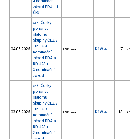
4.nominační
závod RDJ + 1.
ČPJ
4. Český
43
pohár ve
slalomu
Skupiny ČEZ v
Troji + 4.
04.05.2025
K1W
7.
USD Troja
slalom
4/U23
nominační
závod RDA a
RD U23 +
3.nominační
závod
3. Český
42
pohár ve
slalomu
Skupiny ČEZ v
Troji + 3.
03.05.2025
K1W
13.
USD Troja
slalom
6/U23
nominační
závod RDA a
RD U23 +
2.nominační
závod