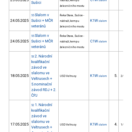
nádraží, kemp u
slalom
Sušici
železničního mostu
Slalom v
55
Řeka Otava , Sušice -
24.05.2025
Sušici + MČR
K1W
nádraží, kemp u
slalom
veteránů
železničního mostu
Slalom v
55
Řeka Otava , Sušice -
24.05.2025
Sušici + MČR
C1W
nádraží, kemp u
slalom
veteránů
železničního mostu
2. Národní
53
kvalifikační
závod ve
slalomu ve
18.05.2025
K1W
5.
USD Veltrusy
slalom
2/U23
Veltrusech +
5.nominační
závod RDJ + 2.
ČPJ
1. Národní
52
kvalifikační
závod ve
slalomu ve
17.05.2025
K1W
4.
USD Veltrusy
slalom
1/U23
Veltrusech +