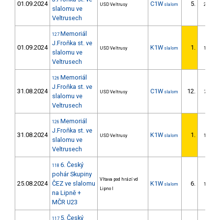
01.09.2024
C1W
5.
USD Veltrusy
slalom
2/DS
slalomu ve
Veltrusech
Memoriál
127
J.Froňka st. ve
01.09.2024
K1W
1.
USD Veltrusy
slalom
1/DS
slalomu ve
Veltrusech
Memoriál
126
J.Froňka st. ve
31.08.2024
C1W
12.
USD Veltrusy
slalom
7/DS
slalomu ve
Veltrusech
Memoriál
126
J.Froňka st. ve
31.08.2024
K1W
1.
USD Veltrusy
slalom
1/DS
slalomu ve
Veltrusech
6. Český
118
pohár Skupiny
Vltava pod hrází vd
25.08.2024
ČEZ ve slalomu
K1W
6.
slalom
1/DS
Lipno I
na Lipně +
MČR U23
5. Český
117