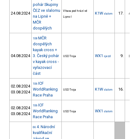
pohár Skupiny
ČEZ ve slalomu
Vltava pod hrází vd
24.08.2024
K1W
17.
slalom
4/DS
na Lipně +
Lipno I
MČR
dospělých
MČR
108
dospělých
kayak cross +
04.08.2024
3. Český pohár
WX1
9.
USD Troja
sjezd
3/DS
v kayak cross -
vyřazovací
část
ICF
106
02.08.2024
WorldRanking
K1W
16.
USD Troja
slalom
03.08.2024
Race Praha
ICF
106
02.08.2024
WorldRanking
WX1
USD Troja
slalom
03.08.2024
Race Praha
4. Národní
66
kvalifikační
závod ve