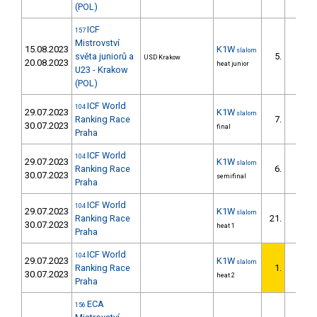
(POL)
ICF
157
Mistrovství
15.08.2023
K1W
slalom
světa juniorů a
5.
USD Krakow
20.08.2023
heat junior
U23 - Krakow
(POL)
ICF World
104
29.07.2023
K1W
slalom
Ranking Race
7.
30.07.2023
final
Praha
ICF World
104
29.07.2023
K1W
slalom
Ranking Race
6.
30.07.2023
semifinal
Praha
ICF World
104
29.07.2023
K1W
slalom
Ranking Race
21.
30.07.2023
heat 1
Praha
ICF World
104
29.07.2023
K1W
slalom
Ranking Race
1.
30.07.2023
heat 2
Praha
ECA
156