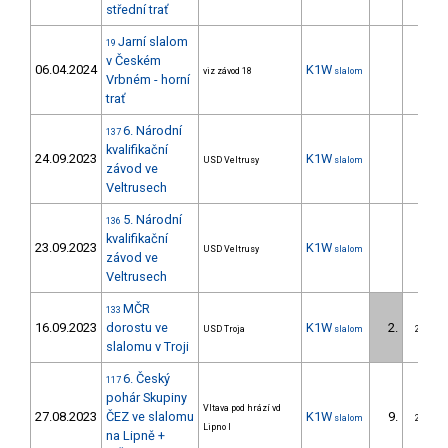
střední trať
Jarní slalom
19
v Českém
06.04.2024
K1W
viz závod 18
slalom
Vrbném - horní
trať
6. Národní
137
kvalifikační
24.09.2023
K1W
USD Veltrusy
slalom
závod ve
Veltrusech
5. Národní
136
kvalifikační
23.09.2023
K1W
USD Veltrusy
slalom
závod ve
Veltrusech
MČR
133
16.09.2023
dorostu ve
K1W
2.
USD Troja
slalom
2/DS
slalomu v Troji
6. Český
117
pohár Skupiny
Vltava pod hrází vd
27.08.2023
ČEZ ve slalomu
K1W
9.
slalom
2/DS
Lipno I
na Lipně +