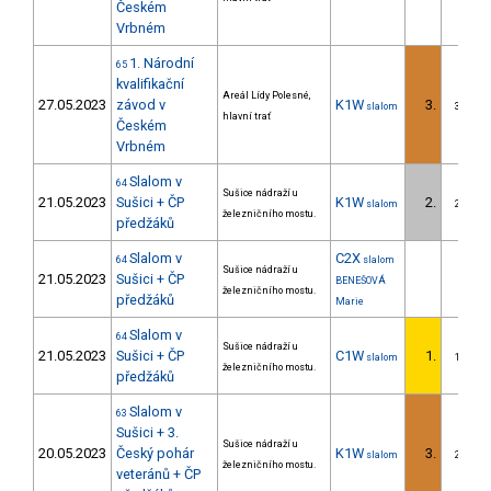
Českém
Vrbném
1. Národní
65
kvalifikační
Areál Lídy Polesné,
27.05.2023
závod v
K1W
3.
slalom
3/DS
hlavní trať
Českém
Vrbném
Slalom v
64
Sušice nádraží u
21.05.2023
Sušici + ČP
K1W
2.
slalom
2/DS
železničního mostu.
předžáků
Slalom v
C2X
64
slalom
Sušice nádraží u
21.05.2023
Sušici + ČP
BENEŠOVÁ
železničního mostu.
předžáků
Marie
Slalom v
64
Sušice nádraží u
21.05.2023
Sušici + ČP
C1W
1.
slalom
1/DS
železničního mostu.
předžáků
Slalom v
63
Sušici + 3.
Sušice nádraží u
20.05.2023
Český pohár
K1W
3.
slalom
2/DS
železničního mostu.
veteránů + ČP