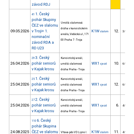
závod RDJ
1. Český
41
pohár Skupiny
Umělá slalomová
ČEZ ve slalomu
dráha v kanoistickém
09.05.2026
v Troji+ 1.
K1W
12.
slalom
3/U23
areálu, Vodácká ul., 171
nominační
00 Praha 7 - Troja
závod RDA a
RD U23
3. Český
29
Kanoistický areál,
26.04.2026
pohár seniorů
WX1
10.
umělá slalomová
sjezd
6/U23
v Kajak krosu
dráha Praha - Troja
1. Český
25
Kanoistický areál,
25.04.2026
pohár seniorů
WX1
12.
umělá slalomová
sjezd
6/U23
v Kajak krosu
dráha Praha - Troja
2. Český
27
Kanoistický areál,
25.04.2026
pohár seniorů
WX1
6.
umělá slalomová
sjezd
4/U23
v Kajak krosu
dráha Praha - Troja
6. Český
110
pohár Skupina
24.08.2025
ČEZ ve slalomu
K1W
11.
Vltava pdo VD Lipno I.
slalom
4/U23