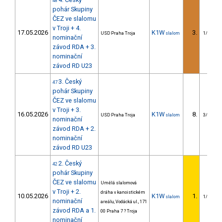
48
pohár Skupiny
ČEZ ve slalomu
v Troji + 4.
17.05.2026
K1W
3.
USD Praha Troja
slalom
1/U23
nominační
závod RDA + 3.
nominační
závod RD U23
3. Český
47
pohár Skupiny
ČEZ ve slalomu
v Troji + 3.
16.05.2026
K1W
8.
USD Praha Troja
slalom
3/U23
nominační
závod RDA + 2.
nominační
závod RD U23
2. Český
42
pohár Skupiny
ČEZ ve slalomu
Umělá slalomová
v Troji + 2.
dráha v kanoistickém
10.05.2026
K1W
1.
slalom
1/U23
nominační
areálu, Vodácká ul., 171
závod RDA a 1.
00 Praha 7 ? Troja
nominační