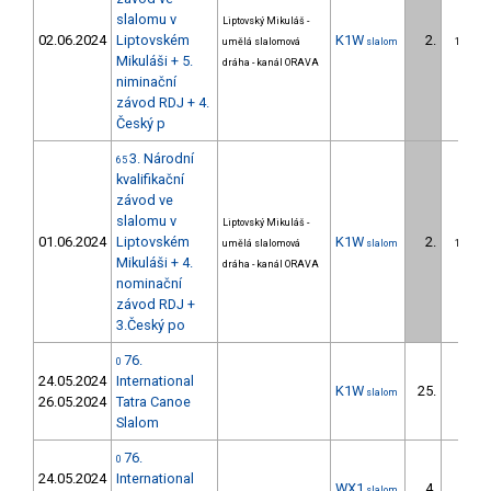
slalomu v
Liptovský Mikuláš -
02.06.2024
Liptovském
K1W
2.
umělá slalomová
slalom
1/DS
Mikuláši + 5.
dráha - kanál ORAVA
niminační
závod RDJ + 4.
Český p
3. Národní
65
kvalifikační
závod ve
slalomu v
Liptovský Mikuláš -
01.06.2024
Liptovském
K1W
2.
umělá slalomová
slalom
1/DS
Mikuláši + 4.
dráha - kanál ORAVA
nominační
závod RDJ +
3.Český po
76.
0
24.05.2024
International
K1W
25.
slalom
26.05.2024
Tatra Canoe
Slalom
76.
0
24.05.2024
International
WX1
4.
slalom