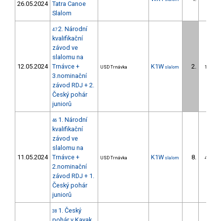
26.05.2024
Tatra Canoe
Slalom
2. Národní
47
kvalifikační
závod ve
slalomu na
12.05.2024
Trnávce +
K1W
2.
USD Trnávka
slalom
1/DS
3.nominační
závod RDJ + 2.
Český pohár
juniorů
1. Národní
46
kvalifikační
závod ve
slalomu na
11.05.2024
Trnávce +
K1W
8.
USD Trnávka
slalom
4/DS
2.nominační
závod RDJ + 1.
Český pohár
juniorů
1. Český
38
pohár v Kayak