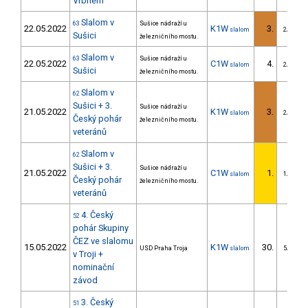
Vrbném
Slalom v
63
Sušice nádraží u
22.05.2022
K1W
3.
slalom
2/DM
Sušici
železničního mostu.
Slalom v
63
Sušice nádraží u
22.05.2022
C1W
4.
slalom
2/DM
Sušici
železničního mostu.
Slalom v
62
Sušici + 3.
Sušice nádraží u
21.05.2022
K1W
3.
slalom
2/DM
Český pohár
železničního mostu.
veteránů
Slalom v
62
Sušici + 3.
Sušice nádraží u
21.05.2022
C1W
1.
slalom
1/DM
Český pohár
železničního mostu.
veteránů
4. Český
52
pohár Skupiny
ČEZ ve slalomu
15.05.2022
K1W
30.
USD Praha Troja
slalom
5/DM
v Troji +
nominační
závod
3. Český
51