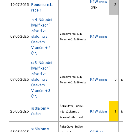
K1W
slalom
19.07.2025
Roudnici n.L.
2.
-OPEN
race 1
4. Národní
70
kvalifikační
závod ve
Vodácký areál Lídy
08.06.2025
slalomu v
K1W
slalom
Polesné Č. Budějovice
Českém
Vrbném + 4.
ČPJ
3. Národní
69
kvalifikační
závod ve
Vodácký areál Lídy
07.06.2025
slalomu v
K1W
5.
slalom
1/U23
Polesné Č. Budějovice
Českém
Vrbném + 3.
ČPJ
Řeka Otava , Sušice -
Slalom v
56
25.05.2025
K1W
1.
nádraží, kemp u
slalom
1/U23
Sušici
železničního mostu
Řeka Otava , Sušice -
Slalom v
56
25.05.2025
C1W