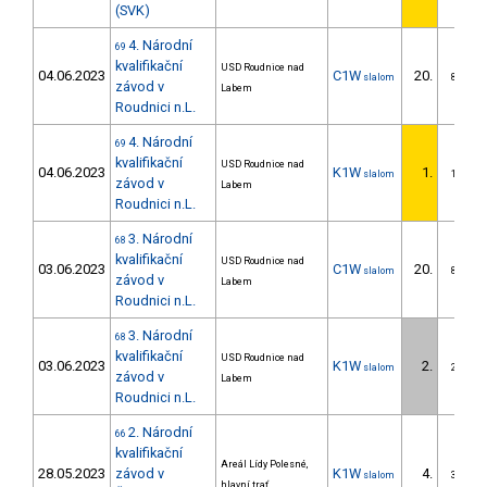
(SVK)
4. Národní
69
kvalifikační
USD Roudnice nad
04.06.2023
C1W
20.
slalom
8/DS
závod v
Labem
Roudnici n.L.
4. Národní
69
kvalifikační
USD Roudnice nad
04.06.2023
K1W
1.
slalom
1/DS
závod v
Labem
Roudnici n.L.
3. Národní
68
kvalifikační
USD Roudnice nad
03.06.2023
C1W
20.
slalom
8/DS
závod v
Labem
Roudnici n.L.
3. Národní
68
kvalifikační
USD Roudnice nad
03.06.2023
K1W
2.
slalom
2/DS
závod v
Labem
Roudnici n.L.
2. Národní
66
kvalifikační
Areál Lídy Polesné,
28.05.2023
závod v
K1W
4.
slalom
3/DS
hlavní trať