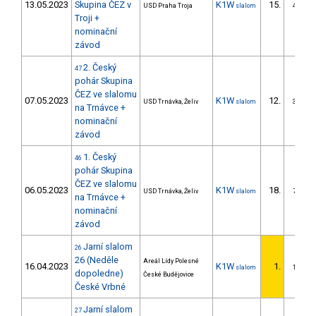
13.05.2023
Skupina ČEZ v
K1W
15.
USD Praha Troja
slalom
4/DS
Troji +
nominační
závod
2. Český
47
pohár Skupina
ČEZ ve slalomu
07.05.2023
K1W
12.
USD Trnávka, Želiv
slalom
3/DS
na Trnávce +
nominační
závod
1. Český
46
pohár Skupina
ČEZ ve slalomu
06.05.2023
K1W
18.
USD Trnávka, Želiv
slalom
7/DS
na Trnávce +
nominační
závod
Jarní slalom
26
26 (Neděle
Areál Lídy Polesné
16.04.2023
K1W
1.
slalom
1/DS
dopoledne)
České Budějovice
České Vrbné
Jarní slalom
27