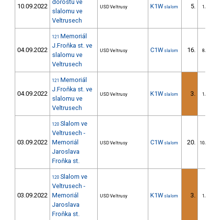
dorostu ve
10.09.2022
K1W
5.
USD Veltrusy
slalom
1/DM
slalomu ve
Veltrusech
Memoriál
121
J.Froňka st. ve
04.09.2022
C1W
16.
USD Veltrusy
slalom
8/DM
slalomu ve
Veltrusech
Memoriál
121
J.Froňka st. ve
04.09.2022
K1W
3.
USD Veltrusy
slalom
1/DM
slalomu ve
Veltrusech
Slalom ve
120
Veltrusech -
03.09.2022
Memoriál
C1W
20.
USD Veltrusy
slalom
10/DM
Jaroslava
Froňka st.
Slalom ve
120
Veltrusech -
03.09.2022
Memoriál
K1W
3.
USD Veltrusy
slalom
1/DM
Jaroslava
Froňka st.