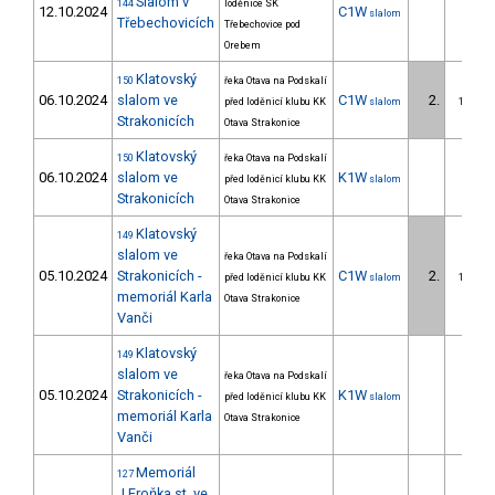
Slalom v
144
loděnice SK
12.10.2024
C1W
slalom
Třebechovicích
Třebechovice pod
Orebem
Klatovský
150
řeka Otava na Podskalí
06.10.2024
slalom ve
C1W
2.
před loděnicí klubu KK
slalom
1/DS
Strakonicích
Otava Strakonice
Klatovský
150
řeka Otava na Podskalí
06.10.2024
slalom ve
K1W
před loděnicí klubu KK
slalom
Strakonicích
Otava Strakonice
Klatovský
149
slalom ve
řeka Otava na Podskalí
05.10.2024
Strakonicích -
C1W
2.
před loděnicí klubu KK
slalom
1/DS
memoriál Karla
Otava Strakonice
Vanči
Klatovský
149
slalom ve
řeka Otava na Podskalí
05.10.2024
Strakonicích -
K1W
před loděnicí klubu KK
slalom
memoriál Karla
Otava Strakonice
Vanči
Memoriál
127
J.Froňka st. ve