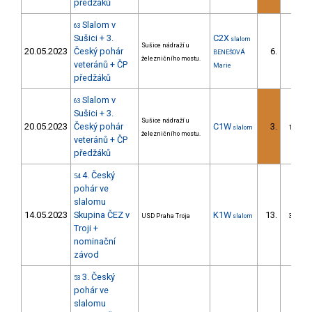
předžáků
Slalom v
63
Sušici + 3.
C2X
slalom
Sušice nádraží u
20.05.2023
Český pohár
6.
BENEŠOVÁ
2/
železničního mostu.
veteránů + ČP
Marie
předžáků
Slalom v
63
Sušici + 3.
Sušice nádraží u
20.05.2023
Český pohár
C1W
3.
slalom
1/DS
železničního mostu.
veteránů + ČP
předžáků
4. Český
54
pohár ve
slalomu
14.05.2023
Skupina ČEZ v
K1W
13.
USD Praha Troja
slalom
3/DS
Troji +
nominační
závod
3. Český
53
pohár ve
slalomu