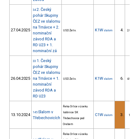
2. Český
34
pohár Skupiny
ČEZ ve slalomu
na Trnávce + 2.
27.04.2025
K1W
4.
USD Želiv.
slalom
2/U23
nominační
závod RDA a
RD U23 + 1.
nominační zá
1. Český
33
pohár Skupiny
ČEZ ve slalomu
26.04.2025
na Trnávce + 1.
K1W
6.
USD Želiv.
slalom
4/U23
nominační
závod RDA a
RD U23
Řeka Orlice v úseku
Slalom v
145
loděnice SK
13.10.2024
C1W
3.
slalom
1/DS
Třebechovicích
Třebechovice pod
Orebem
Řeka Orlice v úseku