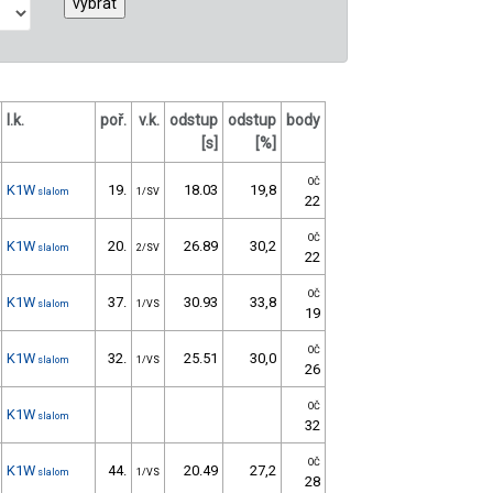
l.k.
poř.
v.k.
odstup
odstup
body
[s]
[%]
OČ
K1W
19.
18.03
19,8
slalom
1/SV
22
OČ
K1W
20.
26.89
30,2
slalom
2/SV
22
OČ
K1W
37.
30.93
33,8
slalom
1/VS
19
OČ
K1W
32.
25.51
30,0
slalom
1/VS
26
OČ
K1W
slalom
32
OČ
K1W
44.
20.49
27,2
slalom
1/VS
28