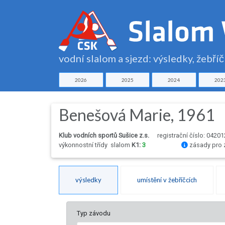
vodní slalom a sjezd: výsledky, žebří
2026
2025
2024
202
Benešová Marie, 1961
Klub vodních sportů Sušice z.s.
registrační číslo: 04201
výkonnostní třídy
slalom
K1:
3
zásady pro 
výsledky
umístění v žebříčcích
Typ závodu