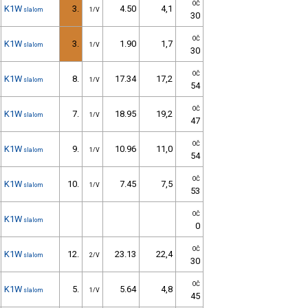
OČ
K1W
3.
4.50
4,1
slalom
1/V
30
OČ
K1W
3.
1.90
1,7
slalom
1/V
30
OČ
K1W
8.
17.34
17,2
slalom
1/V
54
OČ
K1W
7.
18.95
19,2
slalom
1/V
47
OČ
K1W
9.
10.96
11,0
slalom
1/V
54
OČ
K1W
10.
7.45
7,5
slalom
1/V
53
OČ
K1W
slalom
0
OČ
K1W
12.
23.13
22,4
slalom
2/V
30
OČ
K1W
5.
5.64
4,8
slalom
1/V
45