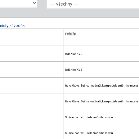
místy závodů
<
místo
loděnice KVS
loděnice KVS
Řeka Otava , Sušice - nádraží, kemp u železničního mostu
Řeka Otava , Sušice - nádraží, kemp u železničního mostu
Sušice nádraží u železničního mostu.
Sušice nádraží u železničního mostu.