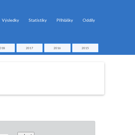
Výsledky
Statistiky
Přihlášky
Oddíly
018
2017
2016
2015