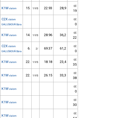
OČ
K1W
15.
22.93
28,9
slalom
1/VS
19
C2X
slalom
OČ
0
GALUŠKOVÁ Bára
OČ
K1W
14.
28.96
36,2
slalom
1/VS
22
C2X
slalom
OČ
6.
69.37
61,2
2/
0
GALUŠKOVÁ Bára
OČ
K1W
22.
18.18
23,4
slalom
1/VS
35
OČ
K1W
22.
26.15
33,3
slalom
1/VS
38
OČ
K1W
slalom
0
OČ
K1W
slalom
30
OČ
K1W
slalom