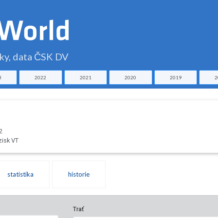
čky, data ČSK DV
3
2022
2021
2020
2019
2
2
zisk VT
statistika
historie
Trať