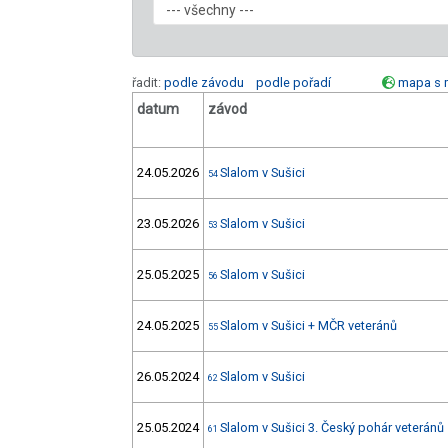
řadit:
podle závodu
podle pořadí
mapa s 
datum
závod
24.05.2026
Slalom v Sušici
54
23.05.2026
Slalom v Sušici
53
25.05.2025
Slalom v Sušici
56
24.05.2025
Slalom v Sušici + MČR veteránů
55
26.05.2024
Slalom v Sušici
62
25.05.2024
Slalom v Sušici 3. Český pohár veteránů
61