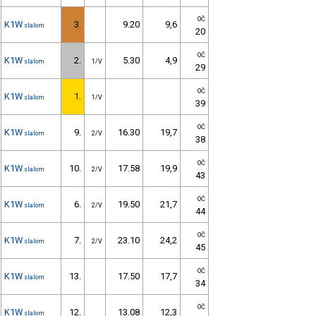
OČ
K1W
3.
9.20
9,6
slalom
20
OČ
K1W
2.
5.30
4,9
slalom
1/V
29
OČ
K1W
1.
slalom
1/V
39
OČ
K1W
9.
16.30
19,7
slalom
2/V
38
OČ
K1W
10.
17.58
19,9
slalom
2/V
43
OČ
K1W
6.
19.50
21,7
slalom
2/V
44
OČ
K1W
7.
23.10
24,2
slalom
2/V
45
OČ
K1W
13.
17.50
17,7
slalom
34
OČ
K1W
12.
13.08
12,3
slalom