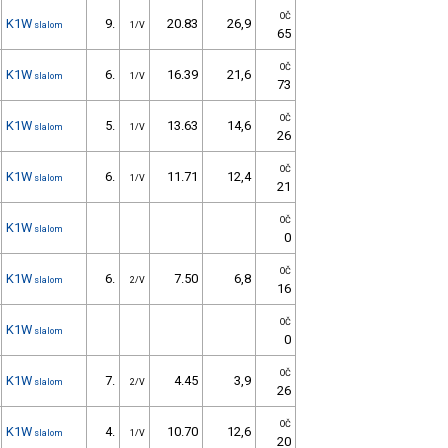
OČ
K1W
9.
20.83
26,9
slalom
1/V
65
OČ
K1W
6.
16.39
21,6
slalom
1/V
73
OČ
K1W
5.
13.63
14,6
slalom
1/V
26
OČ
K1W
6.
11.71
12,4
slalom
1/V
21
OČ
K1W
slalom
0
OČ
K1W
6.
7.50
6,8
slalom
2/V
16
OČ
K1W
slalom
0
OČ
K1W
7.
4.45
3,9
slalom
2/V
26
OČ
K1W
4.
10.70
12,6
slalom
1/V
20