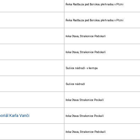
Řeka Radbuza pod Borskou přehradou v Plzni
Řeka Radbuza pod Borskou přehradou v Plzni
řeka Otava, Strakonice Podskalí
řeka Otava, Strakonice Podskalí
Sušice nádraží - v kempu
Sušice nádraží
řeka Otava Strakonice Poskalí
oriál Karla Vanči
řeka Otava Strakonice Poskalí
řeka Otava, Strakonice Podskalí