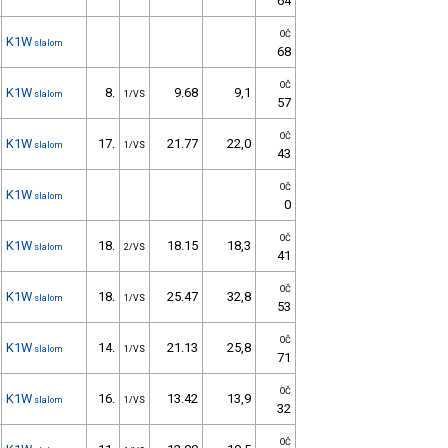
64
OČ
K1W
slalom
68
OČ
K1W
8.
9.68
9,1
slalom
1/VS
57
OČ
K1W
17.
21.77
22,0
slalom
1/VS
43
OČ
K1W
slalom
0
OČ
K1W
18.
18.15
18,3
slalom
2/VS
41
OČ
K1W
18.
25.47
32,8
slalom
1/VS
53
OČ
K1W
14.
21.13
25,8
slalom
1/VS
71
OČ
K1W
16.
13.42
13,9
slalom
1/VS
32
OČ