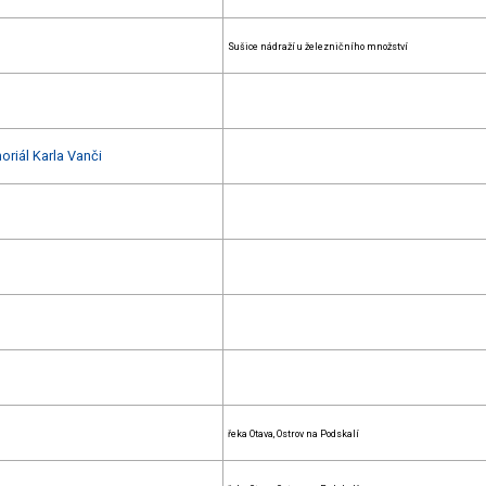
Sušice nádraží u železničního množství
oriál Karla Vanči
řeka Otava, Ostrov na Podskalí