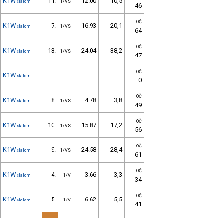
K1W
11.
12.00
10,5
slalom
1/VS
46
OČ
K1W
7.
16.93
20,1
slalom
1/VS
64
OČ
K1W
13.
24.04
38,2
slalom
1/VS
47
OČ
K1W
slalom
0
OČ
K1W
8.
4.78
3,8
slalom
1/VS
49
OČ
K1W
10.
15.87
17,2
slalom
1/VS
56
OČ
K1W
9.
24.58
28,4
slalom
1/VS
61
OČ
K1W
4.
3.66
3,3
slalom
1/V
34
OČ
K1W
5.
6.62
5,5
slalom
1/V
41