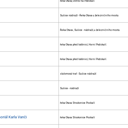
řeka Otava, Ostrov na Podskalí
Sušice nádraží - Řeka Otava u železničního mostu
Řeka Otava , Sušice - nádraží, u železničního mostu
řeka Otava před loděnicí, Horní Podskalí.
řeka Otava před loděnicí, Horní Podskalí.
slalomová trať - Sušice nádraží
Sušice - nádraží
řeka Otava Strakonice Poskalí
oriál Karla Vanči
řeka Otava Strakonice Poskalí