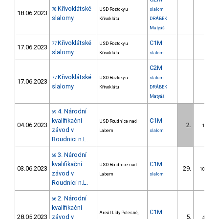
Křivoklátské
78
USD Roztoky u
slalom
18.06.2023
slalomy
Křivoklátu
DRÁBEK
Matyáš
Křivoklátské
C1M
77
USD Roztoky u
17.06.2023
slalomy
Křivoklátu
slalom
C2M
Křivoklátské
77
USD Roztoky u
slalom
17.06.2023
slalomy
Křivoklátu
DRÁBEK
Matyáš
4. Národní
69
kvalifikační
C1M
USD Roudnice nad
04.06.2023
2.
1/DS
závod v
Labem
slalom
Roudnici n.L.
3. Národní
68
kvalifikační
C1M
USD Roudnice nad
03.06.2023
29.
10/DS
závod v
Labem
slalom
Roudnici n.L.
2. Národní
66
kvalifikační
C1M
Areál Lídy Polesné,
28.05.2023
závod v
5.
4/DS