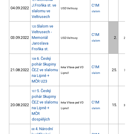
121
J.Froňka st. ve
C1M
04.09.2022
USD Veltrusy
slalomu ve
slalom
Veltrusech
Slalom ve
120
Veltrusech -
C1M
03.09.2022
Memoriál
2.
USD Veltrusy
2/DS
slalom
Jaroslava
Froňka st.
6. Český
108
pohár Skupiny
C1M
řeka Vltava pod VD
21.08.2022
ČEZ ve slalomu
25.
7/DS
Lipno1
slalom
na Lipně +
MČR U23
5. Český
107
pohár Skupiny
ČEZ ve slalomu
C1M
řeka Vltava pod VD
20.08.2022
15.
3/DS
na Lipně +
Lipno1
slalom
MČR
dospělých
4. Národní
68