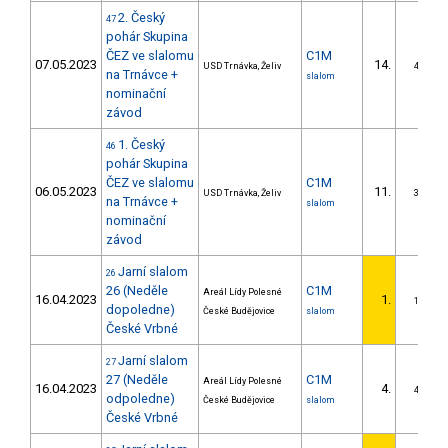
2. Český
47
pohár Skupina
ČEZ ve slalomu
C1M
07.05.2023
14.
USD Trnávka, Želiv
4/DS
na Trnávce +
slalom
nominační
závod
1. Český
46
pohár Skupina
ČEZ ve slalomu
C1M
06.05.2023
11.
USD Trnávka, Želiv
3/DS
na Trnávce +
slalom
nominační
závod
Jarní slalom
26
26 (Neděle
C1M
Areál Lídy Polesné
16.04.2023
1.
1/DS
dopoledne)
České Budějovice
slalom
České Vrbné
Jarní slalom
27
27 (Neděle
C1M
Areál Lídy Polesné
16.04.2023
4.
4/DS
odpoledne)
České Budějovice
slalom
České Vrbné