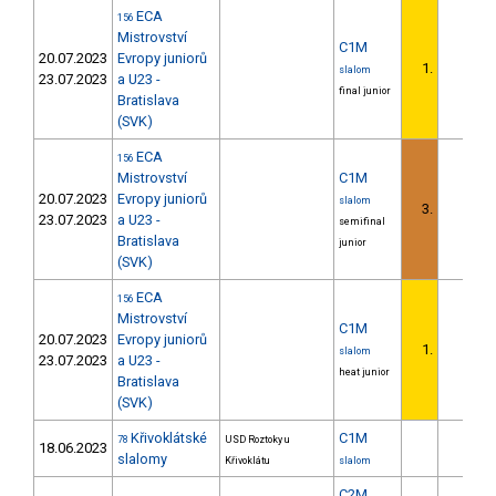
ECA
156
Mistrovství
C1M
20.07.2023
Evropy juniorů
1.
slalom
23.07.2023
a U23 -
final junior
Bratislava
(SVK)
ECA
156
Mistrovství
C1M
20.07.2023
Evropy juniorů
slalom
3.
23.07.2023
a U23 -
semifinal
Bratislava
junior
(SVK)
ECA
156
Mistrovství
C1M
20.07.2023
Evropy juniorů
1.
slalom
23.07.2023
a U23 -
heat junior
Bratislava
(SVK)
Křivoklátské
C1M
78
USD Roztoky u
18.06.2023
slalomy
Křivoklátu
slalom
C2M