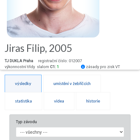
Jiras Filip, 2005
TJ DUKLA Praha
registrační číslo: 012007
výkonnostní třídy
slalom
C1:
1
zásady pro zisk VT
výsledky
umístění v žebříčcích
statistika
videa
historie
Typ závodu