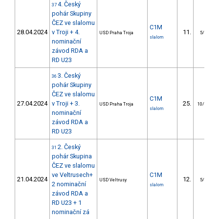
4. Český
37
pohár Skupiny
ČEZ ve slalomu
C1M
28.04.2024
v Troji + 4.
11.
USD Praha Troja
5/U23
slalom
nominační
závod RDA a
RD U23
3. Český
36
pohár Skupiny
ČEZ ve slalomu
C1M
27.04.2024
v Troji + 3.
25.
USD Praha Troja
10/U23
slalom
nominační
závod RDA a
RD U23
2. Český
31
pohár Skupina
ČEZ ve slalomu
ve Veltrusech+
C1M
21.04.2024
12.
USD Veltrusy
5/U23
2 nominační
slalom
závod RDA a
RD U23 + 1
nominační zá