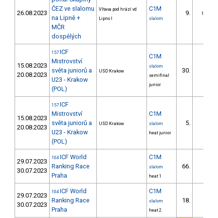
ČEZ ve slalomu
C1M
Vltava pod hrází vd
26.08.2023
9.
1/DS
na Lipně +
Lipno I
slalom
MČR
dospělých
ICF
157
C1M
Mistrovství
15.08.2023
slalom
světa juniorů a
30.
USD Krakow
20.08.2023
semifinal
U23 - Krakow
junior
(POL)
ICF
157
Mistrovství
C1M
15.08.2023
světa juniorů a
5.
USD Krakow
slalom
20.08.2023
U23 - Krakow
heat junior
(POL)
ICF World
C1M
104
29.07.2023
Ranking Race
66.
slalom
30.07.2023
Praha
heat 1
ICF World
C1M
104
29.07.2023
Ranking Race
18.
slalom
30.07.2023
Praha
heat 2