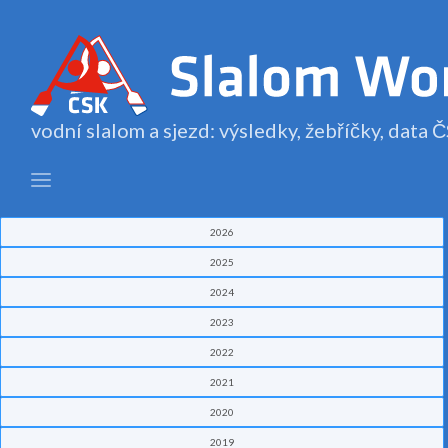
vodní slalom a sjezd: výsledky, žebříčky, data
2026
2025
2024
2023
2022
2021
2020
2019