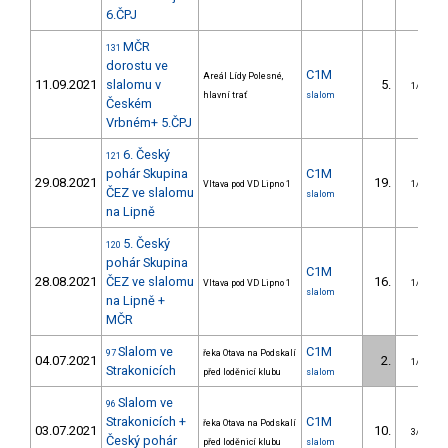
6.ČPJ
MČR
131
dorostu ve
C1M
Areál Lídy Polesné,
11.09.2021
slalomu v
5.
1/DM
hlavní trať
slalom
Českém
Vrbném+ 5.ČPJ
6. Český
121
pohár Skupina
C1M
29.08.2021
19.
Vltava pod VD Lipno 1
1/DM
ČEZ ve slalomu
slalom
na Lipně
5. Český
120
pohár Skupina
C1M
28.08.2021
ČEZ ve slalomu
16.
Vltava pod VD Lipno 1
1/DM
slalom
na Lipně +
MČR
Slalom ve
C1M
97
řeka Otava na Podskalí
04.07.2021
2.
1/DM
Strakonicích
před loděnicí klubu
slalom
Slalom ve
96
Strakonicích +
C1M
řeka Otava na Podskalí
03.07.2021
10.
3/DM
Český pohár
před loděnicí klubu
slalom