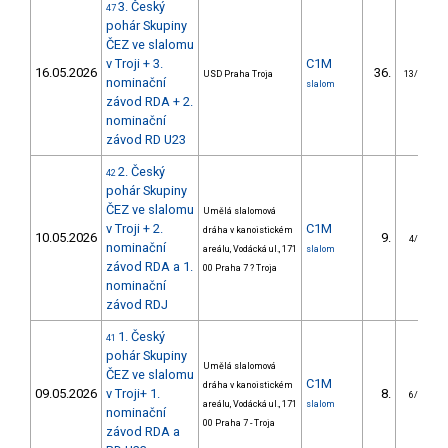
3. Český
47
pohár Skupiny
ČEZ ve slalomu
v Troji + 3.
C1M
16.05.2026
36.
USD Praha Troja
13/U23
nominační
slalom
závod RDA + 2.
nominační
závod RD U23
2. Český
42
pohár Skupiny
ČEZ ve slalomu
Umělá slalomová
v Troji + 2.
C1M
dráha v kanoistickém
10.05.2026
9.
4/U23
nominační
areálu, Vodácká ul., 171
slalom
závod RDA a 1.
00 Praha 7 ? Troja
nominační
závod RDJ
1. Český
41
pohár Skupiny
Umělá slalomová
ČEZ ve slalomu
C1M
dráha v kanoistickém
09.05.2026
v Troji+ 1.
8.
6/U23
areálu, Vodácká ul., 171
slalom
nominační
00 Praha 7 - Troja
závod RDA a