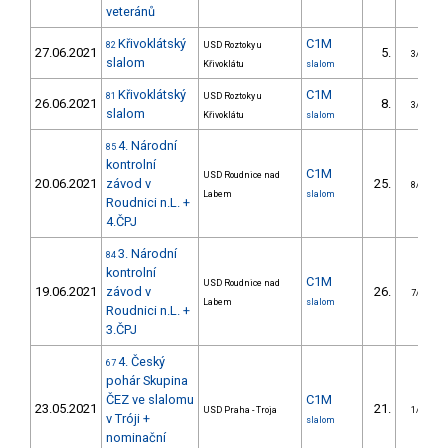
veteránů
Křivoklátský
C1M
82
USD Roztoky u
27.06.2021
5.
3/DM
slalom
Křivoklátu
slalom
Křivoklátský
C1M
81
USD Roztoky u
26.06.2021
8.
3/DM
slalom
Křivoklátu
slalom
4. Národní
85
kontrolní
C1M
USD Roudnice nad
20.06.2021
závod v
25.
8/DM
Labem
slalom
Roudnici n.L. +
4.ČPJ
3. Národní
84
kontrolní
C1M
USD Roudnice nad
19.06.2021
závod v
26.
7/DM
Labem
slalom
Roudnici n.L. +
3.ČPJ
4. Český
67
pohár Skupina
ČEZ ve slalomu
C1M
23.05.2021
21.
USD Praha - Troja
1/DM
v Tróji +
slalom
nominační