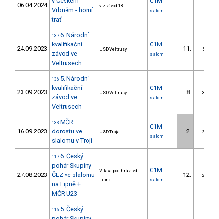
v Českém
C1M
06.04.2024
viz závod 18
Vrbném - horní
slalom
trať
6. Národní
137
kvalifikační
C1M
24.09.2023
11.
USD Veltrusy
5/DS
závod ve
slalom
Veltrusech
5. Národní
136
kvalifikační
C1M
23.09.2023
8.
USD Veltrusy
3/DS
závod ve
slalom
Veltrusech
MČR
133
C1M
16.09.2023
dorostu ve
2.
USD Troja
2/DS
slalom
slalomu v Troji
6. Český
117
pohár Skupiny
C1M
Vltava pod hrází vd
27.08.2023
ČEZ ve slalomu
12.
2/DS
Lipno I
slalom
na Lipně +
MČR U23
5. Český
116
pohár Skupiny