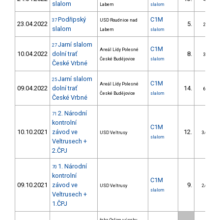
slalom
Labem
slalom
Podřipský
C1M
37
USD Roudnice nad
23.04.2022
5.
2/DS
slalom
Labem
slalom
Jarní slalom
27
C1M
Areál Lídy Polesné
10.04.2022
dolní trať
8.
3/DS
České Budějovice
slalom
České Vrbné
Jarní slalom
25
C1M
Areál Lídy Polesné
09.04.2022
dolní trať
14.
6/DS
České Budějovice
slalom
České Vrbné
2. Národní
71
kontrolní
C1M
10.10.2021
závod ve
12.
USD Veltrusy
3/DM
slalom
Veltrusech +
2.ČPJ
1. Národní
70
kontrolní
C1M
09.10.2021
závod ve
9.
USD Veltrusy
2/DM
slalom
Veltrusech +
1.ČPJ