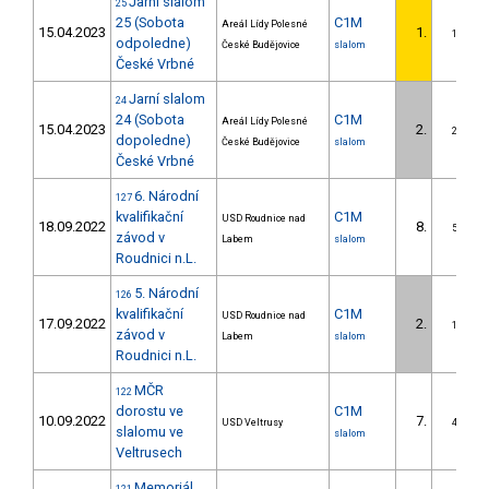
Jarní slalom
25
25 (Sobota
C1M
Areál Lídy Polesné
15.04.2023
1.
1/DS
odpoledne)
České Budějovice
slalom
České Vrbné
Jarní slalom
24
24 (Sobota
C1M
Areál Lídy Polesné
15.04.2023
2.
2/DS
dopoledne)
České Budějovice
slalom
České Vrbné
6. Národní
127
kvalifikační
C1M
USD Roudnice nad
18.09.2022
8.
5/DS
závod v
Labem
slalom
Roudnici n.L.
5. Národní
126
kvalifikační
C1M
USD Roudnice nad
17.09.2022
2.
1/DS
závod v
Labem
slalom
Roudnici n.L.
MČR
122
dorostu ve
C1M
10.09.2022
7.
USD Veltrusy
4/DS
slalomu ve
slalom
Veltrusech
Memoriál