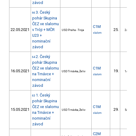
závod
3. Český
66
pohár Skupina
ČEZ ve slalomu
C1M
22.05.2021
v Tróji + MČR
25.
USD Praha - Troja
2/DM
slalom
U23 +
nominační
závod
2. Český
64
pohár Skupina
ČEZ ve slalomu
C1M
16.05.2021
19.
USD Trnávka, Želiv
1/DM
na Trnávce +
slalom
nominační
závod
1. Český
63
pohár Skupina
ČEZ ve slalomu
C1M
15.05.2021
29.
USD Trnávka, Želiv
5/DM
na Trnávce +
slalom
nominační
závod
C2M