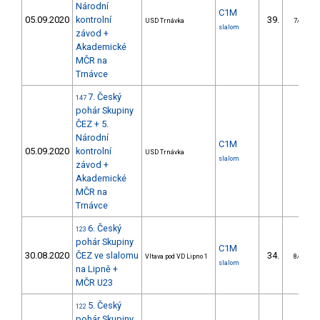
Národní
C1M
05.09.2020
kontrolní
39.
USD Trnávka
7/DM
slalom
závod +
Akademické
MČR na
Trnávce
7. Český
147
pohár Skupiny
ČEZ + 5.
Národní
C1M
05.09.2020
kontrolní
USD Trnávka
slalom
závod +
Akademické
MČR na
Trnávce
6. Český
123
pohár Skupiny
C1M
30.08.2020
ČEZ ve slalomu
34.
Vltava pod VD Lipno 1
8/DM
slalom
na Lipně +
MČR U23
5. Český
122
pohár Skupiny