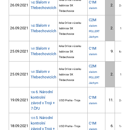
řeka Orlice v úseku
Slalom v
C1M
142
26.09.2021
2.
loděnice SK
2/DM
Třebechovicích
slalom
Třebechovice
C2M
řeka Orlice v úseku
Slalom v
142
slalom
26.09.2021
2.
loděnice SK
1/DS
Třebechovicích
POLLERT
Třebechovice
Jáchym
řeka Orlice v úseku
Slalom v
C1M
141
25.09.2021
9.
loděnice SK
6/DM
Třebechovicích
slalom
Třebechovice
C2M
řeka Orlice v úseku
Slalom v
141
slalom
25.09.2021
2.
loděnice SK
1/DS
Třebechovicích
POLLERT
Třebechovice
Jáchym
6. Národní
136
kontrolní
C1M
19.09.2021
11.
USD Praha - Troja
2/DM
závod v Troji +
slalom
7.ČPJ
5. Národní
135
kontrolní
C1M
18.09.2021
6.
USD Praha - Troja
1/DM
závod v Troji +
slalom