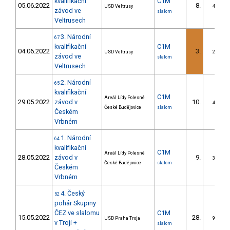
kvalifikační
C1M
05.06.2022
8.
USD Veltrusy
4/DS
závod ve
slalom
Veltrusech
3. Národní
67
kvalifikační
C1M
04.06.2022
3.
USD Veltrusy
2/DS
závod ve
slalom
Veltrusech
2. Národní
65
kvalifikační
C1M
Areál Lídy Polesné
29.05.2022
závod v
10.
4/DS
České Budějovice
slalom
Českém
Vrbném
1. Národní
64
kvalifikační
C1M
Areál Lídy Polesné
28.05.2022
závod v
9.
3/DS
České Budějovice
slalom
Českém
Vrbném
4. Český
52
pohár Skupiny
ČEZ ve slalomu
C1M
15.05.2022
28.
USD Praha Troja
9/DS
v Troji +
slalom