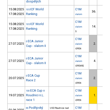
dospělých
15.08.2025
ICF World
C1M
105
36.
17.08.2025
Ranking
slalom
C1M
15.08.2025
ICF World
105
14.
slalom
17.08.2025
Ranking
S
C1M
ECA Junior
0
27.07.2025
2.
slalom
Cup - slalom II
-OPEN
C1M
ECA Junior
0
27.07.2025
4.
slalom
Cup - slalom II
-OPENR2
C1M
ECA Cup
0
20.07.2025
2.
slalom
Race 2
-OPEN
ECA Cup v
C1M
100
19.07.2025
Roudnici n.L.
1.
slalom
race 1
-OPEN
Podřipský
C1M
66
USD Roudnice nad
01.06.2025