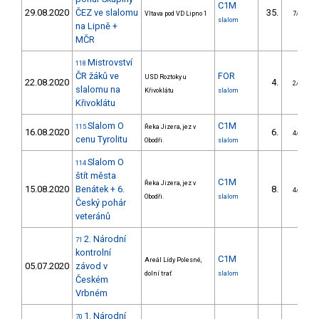
C1M
29.08.2020
ČEZ ve slalomu
35.
Vltava pod VD Lipno 1
7/DM
slalom
na Lipně +
MČR
Mistrovství
118
ČR žáků ve
FOR
USD Roztoky u
22.08.2020
4.
2/DM
slalomu na
Křivoklátu
slalom
Křivoklátu
Slalom O
C1M
115
Řeka Jizera, jez v
16.08.2020
6.
4/DM
cenu Tyrolitu
Obodři.
slalom
Slalom O
114
štít města
C1M
Řeka Jizera, jez v
15.08.2020
Benátek + 6.
8.
4/DM
Obodři.
slalom
Český pohár
veteránů
2. Národní
71
kontrolní
C1M
Areál Lídy Polesné,
05.07.2020
závod v
dolní trať
slalom
Českém
Vrbném
1. Národní
70