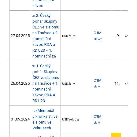
závod
2. Český
34
pohár Skupiny
ČEZ ve slalomu
na Trnávce + 2.
C1M
27.04.2025
9.
USD Želiv.
4/U23
nominační
slalom
závod RDA a
RD U23 + 1.
nominační zá
1. Český
33
pohár Skupiny
ČEZ ve slalomu
C1M
26.04.2025
na Trnávce + 1.
11.
USD Želiv.
4/U23
slalom
nominační
závod RDA a
RD U23
Memoriál
127
J.Froňka st. ve
C1M
01.09.2024
USD Veltrusy
slalomu ve
slalom
Veltrusech