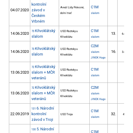
kontrolní
C1M
Areál Lídy Polesné,
04.07.2020
závod v
dolní trať
slalom
Českém
Vrbném
Křivoklátský
C1M
73
USD Roztoky u
14.06.2020
13.
6/DM
slalom
Křivoklátu
slalom
C2M
Křivoklátský
73
USD Roztoky u
14.06.2020
16.
slalom
3/DM
slalom
Křivoklátu
JINEK Hugo
Křivoklátský
72
C1M
USD Roztoky u
13.06.2020
slalom + MČR
Křivoklátu
slalom
veteránů
Křivoklátský
C2M
72
USD Roztoky u
13.06.2020
slalom + MČR
slalom
Křivoklátu
veteránů
JINEK Hugo
6. Národní
131
C1M
22.09.2019
kontrolní
32.
USD Troja
4/ZS
slalom
závod v Troji
5. Národní
130
C1M