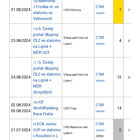
Memoriál
126
J.Froňka st. ve
C1M
31.08.2024
1.
USD Veltrusy
1/U23
slalomu ve
slalom
Veltrusech
6. Český
118
pohár Skupiny
C1M
Vltava pod hrází vd
25.08.2024
ČEZ ve slalomu
4.
3/U23
Lipno I
slalom
na Lipně +
MČR U23
5. Český
117
pohár Skupiny
ČEZ ve slalomu
C1M
Vltava pod hrází vd
24.08.2024
13.
5/U23
na Lipně +
Lipno I
slalom
MČR
dospělých
ICF
106
02.08.2024
C1M
WorldRanking
14.
USD Troja
03.08.2024
slalom
Race Praha
ECA Junior
C1M
99
USD Roudnice nad
21.07.2024
CUP ve slalomu
2.
slalom
1/U23
Labem
v Roudnici n.L.
-OPEN