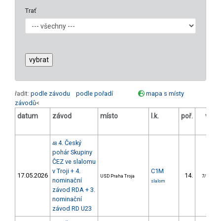
Trať
řadit:
podle závodu
podle pořadí
mapa s místy
závodů
<
datum
závod
místo
l.k.
poř.
v.k.
4. Český
48
pohár Skupiny
ČEZ ve slalomu
v Troji + 4.
C1M
17.05.2026
14.
USD Praha Troja
7/U23
nominační
slalom
závod RDA + 3.
nominační
závod RD U23