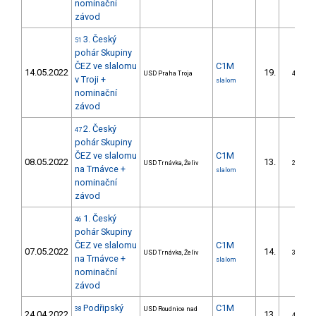
nominační
závod
3. Český
51
pohár Skupiny
ČEZ ve slalomu
C1M
14.05.2022
19.
USD Praha Troja
4/DS
v Troji +
slalom
nominační
závod
2. Český
47
pohár Skupiny
ČEZ ve slalomu
C1M
08.05.2022
13.
USD Trnávka, Želiv
2/DS
na Trnávce +
slalom
nominační
závod
1. Český
46
pohár Skupiny
ČEZ ve slalomu
C1M
07.05.2022
14.
USD Trnávka, Želiv
3/DS
na Trnávce +
slalom
nominační
závod
Podřipský
C1M
38
USD Roudnice nad
24.04.2022
13.
4/DS