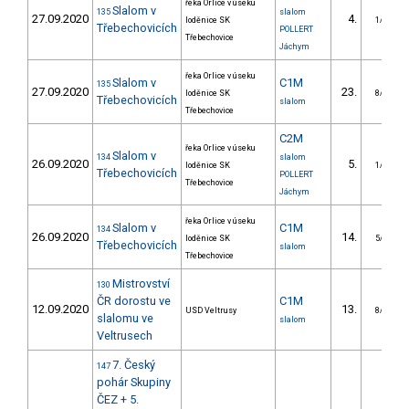
řeka Orlice v úseku
Slalom v
135
slalom
27.09.2020
4.
loděnice SK
1/DM
Třebechovicích
POLLERT
Třebechovice
Jáchym
řeka Orlice v úseku
Slalom v
C1M
135
27.09.2020
23.
loděnice SK
8/DM
Třebechovicích
slalom
Třebechovice
C2M
řeka Orlice v úseku
Slalom v
134
slalom
26.09.2020
5.
loděnice SK
1/DM
Třebechovicích
POLLERT
Třebechovice
Jáchym
řeka Orlice v úseku
Slalom v
C1M
134
26.09.2020
14.
loděnice SK
5/DM
Třebechovicích
slalom
Třebechovice
Mistrovství
130
ČR dorostu ve
C1M
12.09.2020
13.
USD Veltrusy
8/DM
slalomu ve
slalom
Veltrusech
7. Český
147
pohár Skupiny
ČEZ + 5.