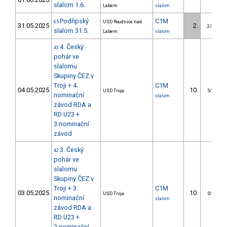
slalom 1.6.
Labem
slalom
Podřipský
C1M
65
USD Roudnice nad
31.05.2025
2.
2/U23
slalom 31.5.
Labem
slalom
4. Český
43
pohár ve
slalomu
Skupiny ČEZ v
Troji + 4.
C1M
04.05.2025
10.
USD Troja
5/U23
nominační
slalom
závod RDA a
RD U23 +
3.nominační
závod
3. Český
42
pohár ve
slalomu
Skupiny ČEZ v
Troji + 3.
C1M
03.05.2025
10.
USD Troja
5/U23
nominační
slalom
závod RDA a
RD U23 +
2.nominační