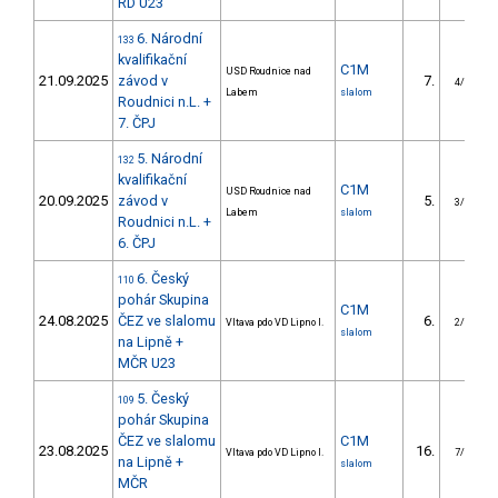
RD U23
6. Národní
133
kvalifikační
C1M
USD Roudnice nad
21.09.2025
závod v
7.
4/U23
Labem
slalom
Roudnici n.L. +
7. ČPJ
5. Národní
132
kvalifikační
C1M
USD Roudnice nad
20.09.2025
závod v
5.
3/U23
Labem
slalom
Roudnici n.L. +
6. ČPJ
6. Český
110
pohár Skupina
C1M
24.08.2025
ČEZ ve slalomu
6.
Vltava pdo VD Lipno I.
2/U23
slalom
na Lipně +
MČR U23
5. Český
109
pohár Skupina
ČEZ ve slalomu
C1M
23.08.2025
16.
Vltava pdo VD Lipno I.
7/U23
na Lipně +
slalom
MČR