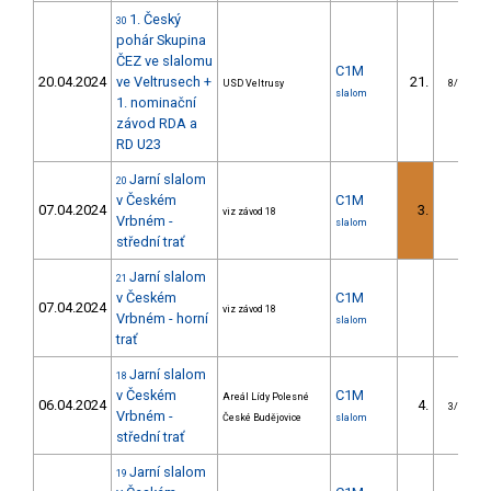
1. Český
30
pohár Skupina
ČEZ ve slalomu
C1M
20.04.2024
ve Veltrusech +
21.
USD Veltrusy
8/U23
slalom
1. nominační
závod RDA a
RD U23
Jarní slalom
20
v Českém
C1M
07.04.2024
3.
viz závod 18
Vrbném -
slalom
střední trať
Jarní slalom
21
v Českém
C1M
07.04.2024
viz závod 18
Vrbném - horní
slalom
trať
Jarní slalom
18
v Českém
C1M
Areál Lídy Polesné
06.04.2024
4.
3/U23
Vrbném -
České Budějovice
slalom
střední trať
Jarní slalom
19