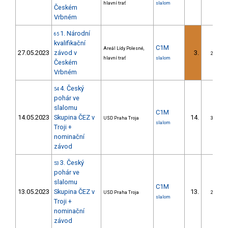
hlavní trať
slalom
Českém
Vrbném
1. Národní
65
kvalifikační
C1M
Areál Lídy Polesné,
27.05.2023
závod v
3.
2/DS
hlavní trať
slalom
Českém
Vrbném
4. Český
54
pohár ve
slalomu
C1M
14.05.2023
Skupina ČEZ v
14.
USD Praha Troja
3/DS
slalom
Troji +
nominační
závod
3. Český
53
pohár ve
slalomu
C1M
13.05.2023
Skupina ČEZ v
13.
USD Praha Troja
2/DS
slalom
Troji +
nominační
závod