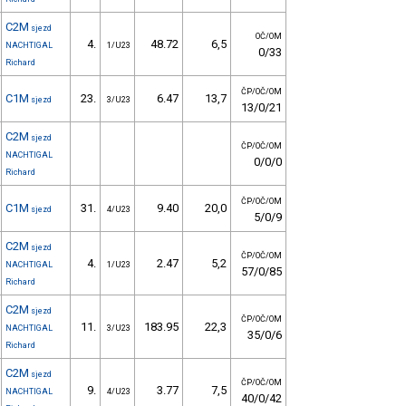
C2M
sjezd
OČ/OM
4.
48.72
6,5
NACHTIGAL
1/U23
0/33
Richard
ČP/OČ/OM
C1M
23.
6.47
13,7
sjezd
3/U23
13/0/21
C2M
sjezd
ČP/OČ/OM
NACHTIGAL
0/0/0
Richard
ČP/OČ/OM
C1M
31.
9.40
20,0
sjezd
4/U23
5/0/9
C2M
sjezd
ČP/OČ/OM
4.
2.47
5,2
NACHTIGAL
1/U23
57/0/85
Richard
C2M
sjezd
ČP/OČ/OM
11.
183.95
22,3
NACHTIGAL
3/U23
35/0/6
Richard
C2M
sjezd
ČP/OČ/OM
9.
3.77
7,5
NACHTIGAL
4/U23
40/0/42