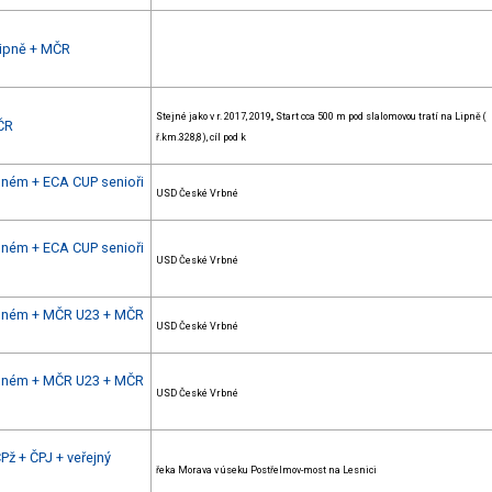
Lipně + MČR
Stejné jako v r. 2017, 2019,, Start cca 500 m pod slalomovou tratí na Lipně (
MČR
ř.km.328,8), cíl pod k
bném + ECA CUP senioři
USD České Vrbné
bném + ECA CUP senioři
USD České Vrbné
Vrbném + MČR U23 + MČR
USD České Vrbné
Vrbném + MČR U23 + MČR
USD České Vrbné
Pž + ČPJ + veřejný
řeka Morava v úseku Postřelmov-most na Lesnici