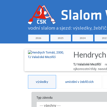
vodní slalom a sjezd: výsledky, žebří
2026
2025
2024
202
Hendrych
TJ Valašské Meziříčí
r
výkonnostní třídy neev
výsledky
umístění v žebříčcích
Typ závodu