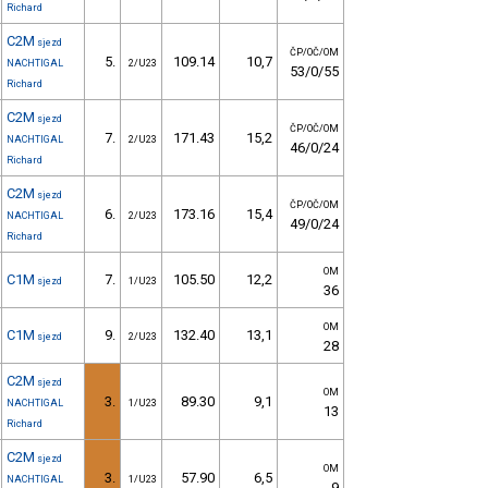
Richard
C2M
sjezd
ČP/OČ/OM
5.
109.14
10,7
NACHTIGAL
2/U23
53/0/55
Richard
C2M
sjezd
ČP/OČ/OM
7.
171.43
15,2
NACHTIGAL
2/U23
46/0/24
Richard
C2M
sjezd
ČP/OČ/OM
6.
173.16
15,4
NACHTIGAL
2/U23
49/0/24
Richard
OM
C1M
7.
105.50
12,2
sjezd
1/U23
36
OM
C1M
9.
132.40
13,1
sjezd
2/U23
28
C2M
sjezd
OM
3.
89.30
9,1
NACHTIGAL
1/U23
13
Richard
C2M
sjezd
OM
3.
57.90
6,5
NACHTIGAL
1/U23
9