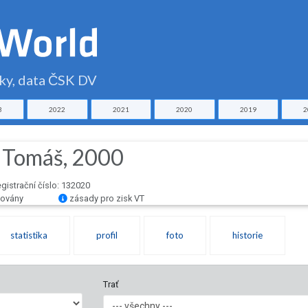
čky, data ČSK DV
3
2022
2021
2020
2019
2
 Tomáš, 2000
egistrační číslo: 132020
idovány
zásady pro zisk VT
statistika
profil
foto
historie
Trať