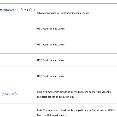
třelmově+ 1. ČPž + ČPJ
řeka Morava v úseku Postřelmov-most na Lesnici
USD Roudnice nad Labem
USD Roudnice nad Labem
USD Roudnice nad Labem
USD Roudnice nad Labem
Řeka Vltava ve svém původním korytě pod Lipnem. Start pro všechny
 Lipně + MČR
kategorie cca 150 m pod Lipenskou
Řeka Vltava ve svém původním korytě pod Lipnem. Stejné jako v r. 2017-8,
Start cca 500 m pod slalomo