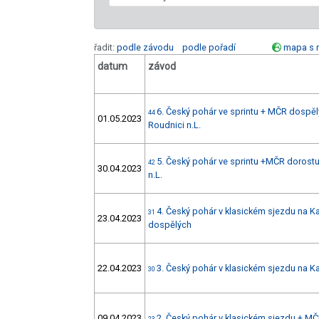
řadit:
podle závodu
podle pořadí
mapa s 
datum
závod
6. Český pohár ve sprintu + MČR dospělý
44
01.05.2023
Roudnici n.L.
5. Český pohár ve sprintu +MČR dorostu
42
30.04.2023
n.L.
4. Český pohár v klasickém sjezdu na 
31
23.04.2023
dospělých
22.04.2023
3. Český pohár v klasickém sjezdu na K
30
09.04.2023
2. Český pohár v klasickém sjezdu + MČ