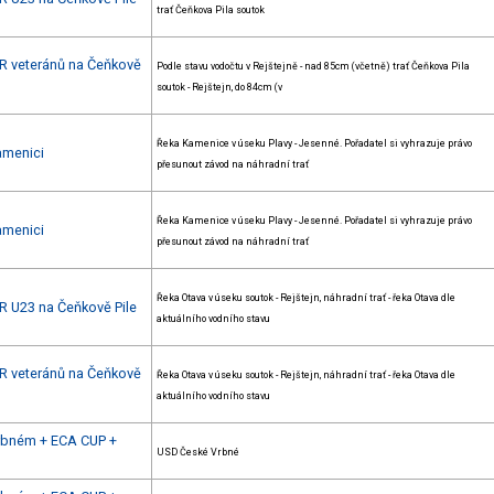
trať Čeňkova Pila soutok
ČR veteránů na Čeňkově
Podle stavu vodočtu v Rejštejně - nad 85cm (včetně) trať Čeňkova Pila
soutok - Rejštejn, do 84cm (v
Řeka Kamenice v úseku Plavy - Jesenné. Pořadatel si vyhrazuje právo
amenici
přesunout závod na náhradní trať
Řeka Kamenice v úseku Plavy - Jesenné. Pořadatel si vyhrazuje právo
amenici
přesunout závod na náhradní trať
Řeka Otava v úseku soutok - Rejštejn, náhradní trať - řeka Otava dle
R U23 na Čeňkově Pile
aktuálního vodního stavu
ČR veteránů na Čeňkově
Řeka Otava v úseku soutok - Rejštejn, náhradní trať - řeka Otava dle
aktuálního vodního stavu
Vrbném + ECA CUP +
USD České Vrbné