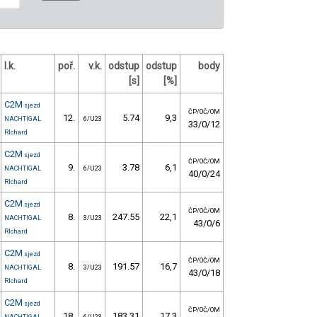
l.k.
poř.
v.k.
odstup
odstup
body
[s]
[%]
C2M
sjezd
ČP/OČ/OM
12.
5.74
9,3
NACHTIGAL
6/U23
33/0/12
RIchard
C2M
sjezd
ČP/OČ/OM
9.
3.78
6,1
NACHTIGAL
6/U23
40/0/24
RIchard
C2M
sjezd
ČP/OČ/OM
8.
247.55
22,1
NACHTIGAL
3/U23
43/0/6
RIchard
C2M
sjezd
ČP/OČ/OM
8.
191.57
16,7
NACHTIGAL
3/U23
43/0/18
RIchard
C2M
sjezd
ČP/OČ/OM
18.
183.31
17,3