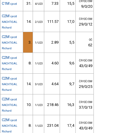
ČP/OČ/OM
C1M
31.
7.33
15,5
sjezd
4/U23
9/0/20
C2M
sjezd
ČP/OČ/OM
14.
111.57
17,0
NACHTIGAL
2/U23
29/0/12
Richard
C2M
sjezd
OČ
3.
2.89
5,5
NACHTIGAL
1/U23
62
Richard
C2M
sjezd
ČP/OČ/OM
8.
4.60
9,6
NACHTIGAL
1/U23
43/0/49
Richard
C2M
sjezd
ČP/OČ/OM
14.
4.64
9,7
NACHTIGAL
3/U23
29/0/25
Richard
C2M
sjezd
ČP/OČ/OM
10.
218.46
16,3
NACHTIGAL
1/U23
37/0/13
Richard
C2M
sjezd
ČP/OČ/OM
8.
231.04
17,4
NACHTIGAL
1/U23
43/0/49
Richard