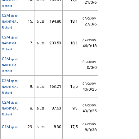
NACHTIGAL
6/U23
21/0/6
RIchard
C2M
sjezd
ČP/OČ/OM
15.
194.80
18,1
NACHTIGAL
5/U23
27/0/6
RIchard
C2M
sjezd
ČP/OČ/OM
7.
200.53
18,1
NACHTIGAL
2/U23
46/0/18
RIchard
C2M
sjezd
ČP/OČ/OM
NACHTIGAL
0/0/0
RIchard
C2M
sjezd
ČP/OČ/OM
9.
163.21
15,5
NACHTIGAL
2/U23
40/0/25
RIchard
C2M
sjezd
ČP/OČ/OM
8.
87.63
9,3
NACHTIGAL
2/U23
43/0/25
RIchard
ČP/OČ/OM
C1M
29.
8.30
17,5
sjezd
5/U23
8/0/38