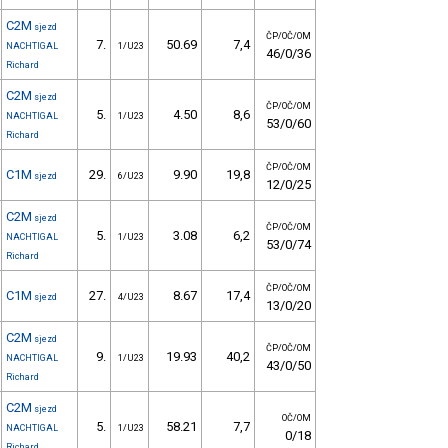
C2M
sjezd
ČP/OČ/OM
7.
50.69
7,4
NACHTIGAL
1/U23
46/0/36
Richard
C2M
sjezd
ČP/OČ/OM
5.
4.50
8,6
NACHTIGAL
1/U23
53/0/60
Richard
ČP/OČ/OM
C1M
29.
9.90
19,8
sjezd
6/U23
12/0/25
C2M
sjezd
ČP/OČ/OM
5.
3.08
6,2
NACHTIGAL
1/U23
53/0/74
Richard
ČP/OČ/OM
C1M
27.
8.67
17,4
sjezd
4/U23
13/0/20
C2M
sjezd
ČP/OČ/OM
9.
19.93
40,2
NACHTIGAL
1/U23
43/0/50
Richard
C2M
sjezd
OČ/OM
5.
58.21
7,7
NACHTIGAL
1/U23
0/18
Richard