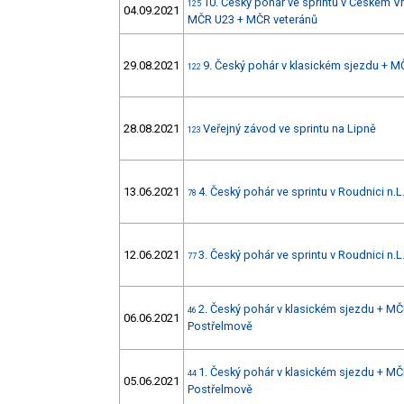
10. Český pohár ve sprintu v Českém 
125
04.09.2021
MČR U23 + MČR veteránů
29.08.2021
9. Český pohár v klasickém sjezdu + 
122
28.08.2021
Veřejný závod ve sprintu na Lipně
123
13.06.2021
4. Český pohár ve sprintu v Roudnici n.L
78
12.06.2021
3. Český pohár ve sprintu v Roudnici n.L
77
2. Český pohár v klasickém sjezdu + MČ
46
06.06.2021
Postřelmově
1. Český pohár v klasickém sjezdu + MČ
44
05.06.2021
Postřelmově