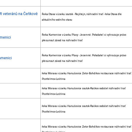
ČR veteránů na Čeňkově
Řeka Otava v úseku soutok - Rejštejn, náhradní trať - řeka Otava dle
aktuálního vodního stavu
Řeka Kamenice v úseku Plavy - Jesenné. Pořadatel si vyhrazuje právo
amenici
přesunout závod na náhradní trať
Řeka Kamenice v úseku Plavy - Jesenné. Pořadatel si vyhrazuje právo
amenici
přesunout závod na náhradní trať
řeka Morava v úseku Hanušovice Zetor-Bohdíkov restaurace náhradní trať
Postřelmov-Leština
řeka Morava v úseku Hanušovice soutok-Raškov vodočet náhradní trať
Postřelmov-Leština
řeka Morava v úseku Hanušovice soutok-Raškov vodočet náhradní trať
Postřelmov-Leština
řeka Morava v úseku Hanušovice Zetor-Bohdíkov restaurace náhradní trať