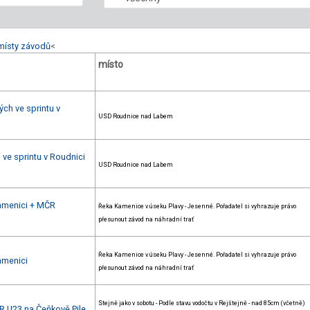
místy závodů
<
místo
ch ve sprintu v
USD Roudnice nad Labem
 ve sprintu v Roudnici
USD Roudnice nad Labem
Kamenici + MČR
Řeka Kamenice v úseku Plavy - Jesenné. Pořadatel si vyhrazuje právo
přesunout závod na náhradní trať
Řeka Kamenice v úseku Plavy - Jesenné. Pořadatel si vyhrazuje právo
amenici
přesunout závod na náhradní trať
Stejně jako v sobotu - Podle stavu vodočtu v Rejštejně - nad 85cm (včetně)
R U23 na Čeňkově Pile