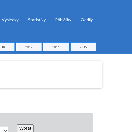
Výsledky
Statistiky
Přihlášky
Oddíly
018
2017
2016
2015