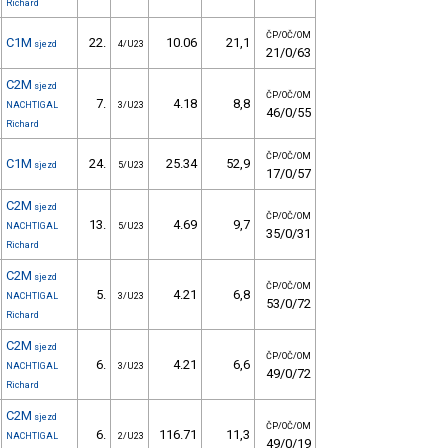
Richard
ČP/OČ/OM
C1M
22.
10.06
21,1
sjezd
4/U23
21/0/63
C2M
sjezd
ČP/OČ/OM
7.
4.18
8,8
NACHTIGAL
3/U23
46/0/55
Richard
ČP/OČ/OM
C1M
24.
25.34
52,9
sjezd
5/U23
17/0/57
C2M
sjezd
ČP/OČ/OM
13.
4.69
9,7
NACHTIGAL
5/U23
35/0/31
Richard
C2M
sjezd
ČP/OČ/OM
5.
4.21
6,8
NACHTIGAL
3/U23
53/0/72
Richard
C2M
sjezd
ČP/OČ/OM
6.
4.21
6,6
NACHTIGAL
3/U23
49/0/72
Richard
C2M
sjezd
ČP/OČ/OM
6.
116.71
11,3
NACHTIGAL
2/U23
49/0/19