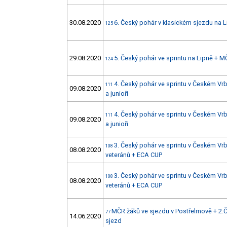
30.08.2020
6. Český pohár v klasickém sjezdu na 
125
29.08.2020
5. Český pohár ve sprintu na Lipně + 
124
4. Český pohár ve sprintu v Českém Vr
111
09.08.2020
a junioři
4. Český pohár ve sprintu v Českém Vr
111
09.08.2020
a junioři
3. Český pohár ve sprintu v Českém 
108
08.08.2020
veteránů + ECA CUP
3. Český pohár ve sprintu v Českém 
108
08.08.2020
veteránů + ECA CUP
MČR žáků ve sjezdu v Postřelmově + 2.Č
77
14.06.2020
sjezd