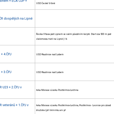
Vrbném + ECA CUP +
USD České Vrbné
MČR dospělých na Lipně
Řeska Vltava pod Lipnem ve svém původním korytě. Start cca 500 m pod
slalomovou tratí na Lipně ( ř.k
. + 4.ČPJ
USD Roudnice nad Labem
. + 3.ČPJ
USD Roudnice nad Labem
R U23 + 2.ČPJ v
řeka Morava v úseku Postřelmov-Leština
R veteránů + 1.ČPJ v
řeka Morava v úseku Postřelmov-Leština, Postřelmov - Lesnice pro závod
družstev (při tréninku ani př