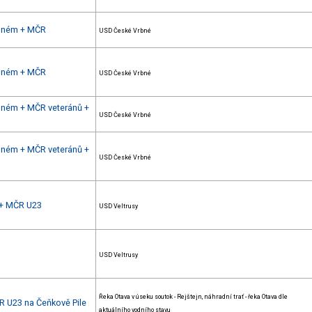
rbném + MČR
USD České Vrbné
rbném + MČR
USD České Vrbné
rbném + MČR veteránů +
USD České Vrbné
rbném + MČR veteránů +
USD České Vrbné
h + MČR U23
USD Veltrusy
USD Veltrusy
Řeka Otava v úseku soutok - Rejštejn, náhradní trať - řeka Otava dle
R U23 na Čeňkově Pile
aktuálního vodního stavu