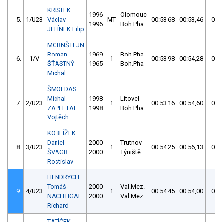
KRISTEK
1996
Olomouc
5.
1/U23
Václav
MT
00:53,68
00:53,46
00:
1996
Boh.Pha
JELÍNEK Filip
MORNŠTEJN
Roman
1969
Boh.Pha
6.
1/V
1
00:53,98
00:54,28
00:
ŠŤASTNÝ
1965
Boh.Pha
Michal
ŠMOLDAS
Michal
1998
Litovel
7.
2/U23
1
00:53,16
00:54,60
00:
ZAPLETAL
1998
Boh.Pha
Vojtěch
KOBLÍŽEK
Daniel
2000
Trutnov
8.
3/U23
1
00:54,25
00:56,13
00:
ŠVAGR
2000
Týniště
Rostislav
HENDRYCH
Tomáš
2000
Val.Mez.
9.
4/U23
1
00:54,45
00:54,00
00:
NACHTIGAL
2000
Val.Mez.
Richard
TATÍČEK