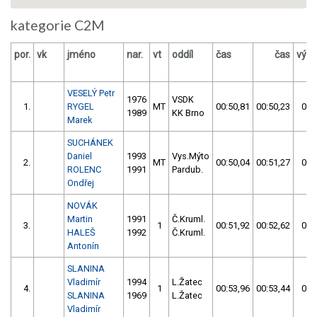
kategorie C2M
por.
vk
jméno
nar.
vt
oddíl
čas
čas
výsl
VESELÝ Petr
1976
VSDK
1.
RYGEL
MT
00:50,81
00:50,23
00:
1989
KK Brno
Marek
SUCHÁNEK
Daniel
1993
Vys.Mýto
2.
MT
00:50,04
00:51,27
00:
ROLENC
1991
Pardub.
Ondřej
NOVÁK
Martin
1991
Č.Kruml.
3.
1
00:51,92
00:52,62
00:
HALEŠ
1992
Č.Kruml.
Antonín
SLANINA
Vladimír
1994
L.Žatec
4.
1
00:53,96
00:53,44
00:
SLANINA
1969
L.Žatec
Vladimír