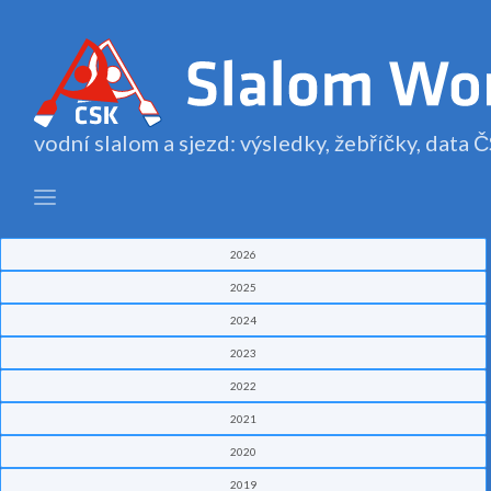
vodní slalom a sjezd: výsledky, žebříčky, data
2026
2025
2024
2023
2022
2021
2020
2019