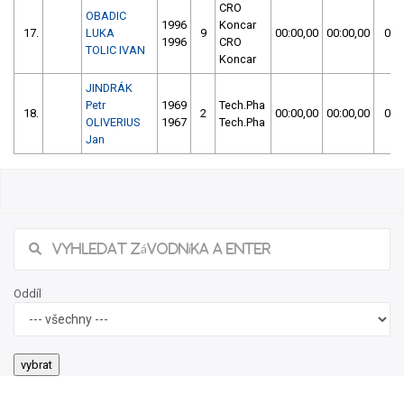
CRO
OBADIC
1996
Koncar
17.
LUKA
9
00:00,00
00:00,00
06:
1996
CRO
TOLIC IVAN
Koncar
JINDRÁK
Petr
1969
Tech.Pha
18.
2
00:00,00
00:00,00
06:
OLIVERIUS
1967
Tech.Pha
Jan
Oddíl