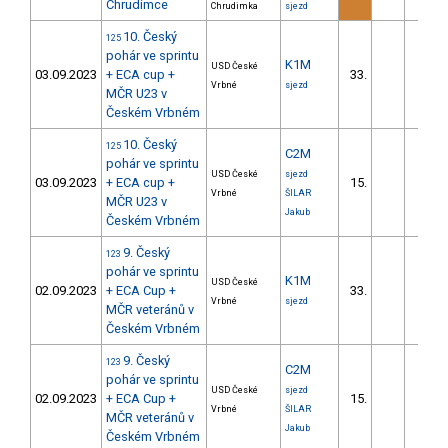
Chrudimce
Chrudimka
sjezd
10. Český
125
pohár ve sprintu
K1M
USD České
03.09.2023
+ ECA cup +
33.
8.0
Vrbné
sjezd
MČR U23 v
Českém Vrbném
10. Český
125
C2M
pohár ve sprintu
USD České
sjezd
03.09.2023
+ ECA cup +
15.
7.2
Vrbné
ŠILAR
MČR U23 v
Jakub
Českém Vrbném
9. Český
123
pohár ve sprintu
K1M
USD České
02.09.2023
+ ECA Cup +
33.
3.9
Vrbné
sjezd
MČR veteránů v
Českém Vrbném
9. Český
123
C2M
pohár ve sprintu
USD České
sjezd
02.09.2023
+ ECA Cup +
15.
4.8
Vrbné
ŠILAR
MČR veteránů v
Jakub
Českém Vrbném