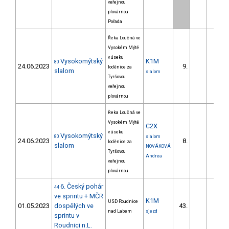
veřejnou
plovárnou
Pořada
Řeka Loučná ve
Vysokém Mýtě
v úseku
Vysokomýtský
K1M
80
24.06.2023
9.
11.1
loděnice za
slalom
slalom
Tyršovou
veřejnou
plovárnou
Řeka Loučná ve
Vysokém Mýtě
C2X
v úseku
Vysokomýtský
80
slalom
24.06.2023
8.
42.5
loděnice za
slalom
NOVÁKOVÁ
Tyršovou
Andrea
veřejnou
plovárnou
6. Český pohár
44
ve sprintu + MČR
K1M
USD Roudnice
01.05.2023
dospělých ve
43.
9.9
nad Labem
sjezd
sprintu v
Roudnici n.L.