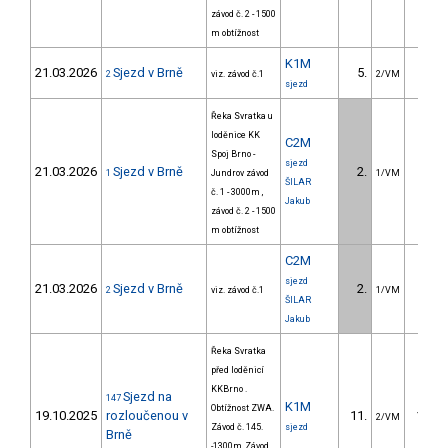
závod č. 2 - 1500
m obtížnost
K1M
21.03.2026
Sjezd v Brně
5.
41.9
2
viz. závod č.1
2/VM
sjezd
Řeka Svratka u
loděnice KK
C2M
Spoj Brno -
sjezd
21.03.2026
Sjezd v Brně
2.
29.5
1
Jundrov závod
1/VM
ŠILAR
č. 1 - 3000m ,
Jakub
závod č. 2 - 1500
m obtížnost
C2M
sjezd
21.03.2026
Sjezd v Brně
2.
26.9
2
viz. závod č.1
1/VM
ŠILAR
Jakub
Řeka Svratka
před loděnicí
KKBrno .
Sjezd na
147
K1M
Obtížnost ZWA.
19.10.2025
rozloučenou v
11.
110.3
2/VM
Závod č. 145.
sjezd
Brně
-1300m, Závod