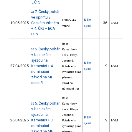
5.ČPJ
7. Český pohár
44
ve sprintu v
K1M
USD České
10.05.2025
Českém Vrbném
36.
6.9
2/VM
Vrbné
sjezd
+ 4. ČPJ + ECA
Cup
Řeka
6. Český pohár
36
Kamenice v
v klasickém
úseku Plavy -
sjezdu na
Jesenné.
K1M
27.04.2025
Kamenici + 4.
9.
139.4
Pořadatel si
1/VM
sjezd
nominační
vyhrazuje právo
závod na ME
přesunout
senioři
závod na
náhradní trať
Řeka
5. Český pohár
35
Kamenice v
v klasickém
úseku Plavy -
sjezdu na
Jesenné.
K1M
26.04.2025
Kamenici + 3.
9.
131.2
Pořadatel si
1/VM
sjezd
nominační
vyhrazuje právo
závod na ME
přesunout