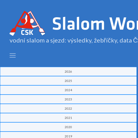
vodní slalom a sjezd: výsledky, žebříčky, data
2026
2025
2024
2023
2022
2021
2020
2019