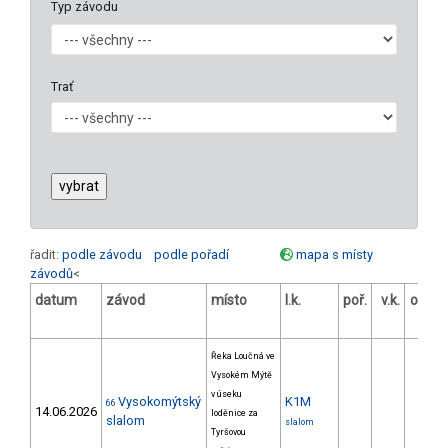
Typ závodu
Trať
řadit:
podle závodu
podle pořadí
mapa s místy
závodů
<
datum
závod
místo
l.k.
poř.
v.k.
odstu
[
Řeka Loučná ve
Vysokém Mýtě
v úseku
Vysokomýtský
K1M
66
14.06.2026
loděnice za
slalom
slalom
Tyršovou