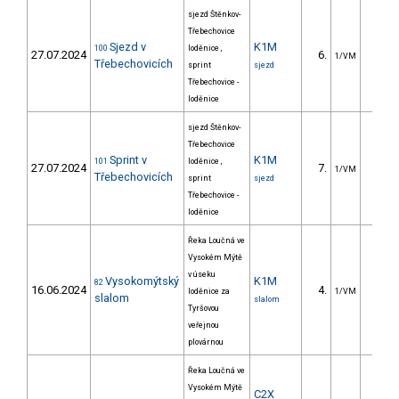
sjezd Štěnkov-
Třebechovice
Sjezd v
K1M
100
loděnice ,
27.07.2024
6.
88.9
1/VM
Třebechovicích
sprint
sjezd
Třebechovice -
loděnice
sjezd Štěnkov-
Třebechovice
Sprint v
K1M
101
loděnice ,
27.07.2024
7.
6.4
1/VM
Třebechovicích
sprint
sjezd
Třebechovice -
loděnice
Řeka Loučná ve
Vysokém Mýtě
v úseku
Vysokomýtský
K1M
82
16.06.2024
4.
4.9
loděnice za
1/VM
slalom
slalom
Tyršovou
veřejnou
plovárnou
Řeka Loučná ve
Vysokém Mýtě
C2X