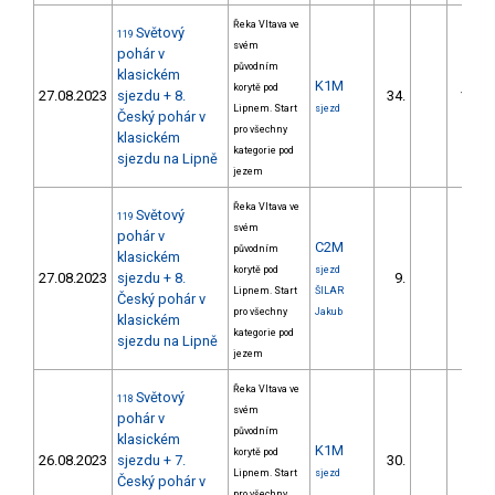
Řeka Vltava ve
Světový
119
svém
pohár v
původním
klasickém
K1M
korytě pod
27.08.2023
sjezdu + 8.
34.
113.8
Lipnem. Start
sjezd
Český pohár v
pro všechny
klasickém
kategorie pod
sjezdu na Lipně
jezem
Řeka Vltava ve
Světový
119
svém
pohár v
C2M
původním
klasickém
korytě pod
sjezd
27.08.2023
sjezdu + 8.
9.
77.0
Lipnem. Start
ŠILAR
Český pohár v
pro všechny
Jakub
klasickém
kategorie pod
sjezdu na Lipně
jezem
Řeka Vltava ve
Světový
118
svém
pohár v
původním
klasickém
K1M
korytě pod
26.08.2023
sjezdu + 7.
30.
99.3
Lipnem. Start
sjezd
Český pohár v
pro všechny