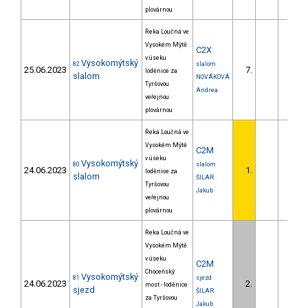
plovárnou
Řeka Loučná ve
Vysokém Mýtě
C2X
v úseku
Vysokomýtský
82
slalom
25.06.2023
7.
33.3
loděnice za
slalom
NOVÁKOVÁ
Tyršovou
Andrea
veřejnou
plovárnou
Řeka Loučná ve
Vysokém Mýtě
C2M
v úseku
Vysokomýtský
80
slalom
24.06.2023
1.
loděnice za
slalom
ŠILAR
Tyršovou
Jakub
veřejnou
plovárnou
Řeka Loučná ve
Vysokém Mýtě
v úseku
C2M
Choceňský
Vysokomýtský
81
sjezd
24.06.2023
2.
33.1
most - loděnice
sjezd
ŠILAR
za Tyršovou
Jakub