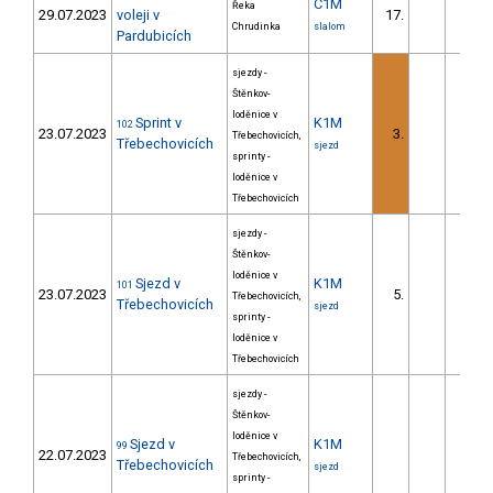
C1M
Řeka
29.07.2023
voleji v
17.
28.0
Chrudinka
slalom
Pardubicích
sjezdy -
Štěnkov-
loděnice v
Sprint v
K1M
102
23.07.2023
3.
2.4
Třebechovicích,
Třebechovicích
sjezd
sprinty -
loděnice v
Třebechovicích
sjezdy -
Štěnkov-
loděnice v
Sjezd v
K1M
101
23.07.2023
5.
68.8
Třebechovicích,
Třebechovicích
sjezd
sprinty -
loděnice v
Třebechovicích
sjezdy -
Štěnkov-
loděnice v
Sjezd v
K1M
99
22.07.2023
Třebechovicích,
Třebechovicích
sjezd
sprinty -