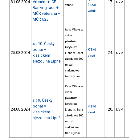
31.08.2024
Vrbném + ICF
17.
5.2
1/VM
Vrbné
ŠILAR
Ranking race +
Jakub
MČR veteránů +
MČR U23
Řeka Vltava ve
svém
původním
10. Český
120
korytě pod
pohár v
K1M
25.08.2024
24.
Lipnem. Start
1/VM
klasickém
sjezd
závodu cca 300
sjezdu na Lipně
m pod
slalomovou
tratí u jízku
Řeka Vltava ve
svém
původním
9. Český
119
korytě pod
pohár v
K1M
24.08.2024
20.
87.3
Lipnem. Start
1/VM
klasickém
sjezd
závodu cca 300
sjezdu na Lipně
m pod
slalomovou
tratí u jízku