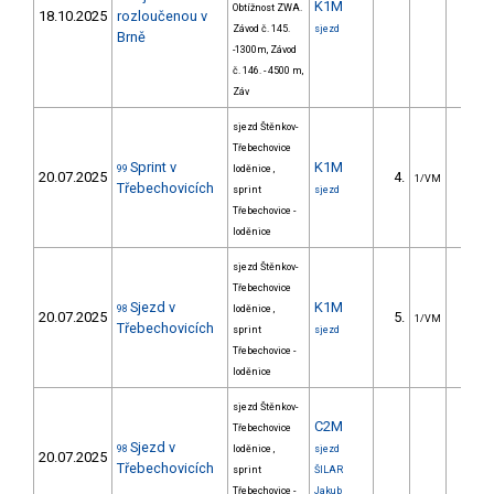
K1M
Obtížnost ZWA.
18.10.2025
rozloučenou v
Závod č. 145.
sjezd
Brně
-1300m, Závod
č. 146. - 4500 m,
Záv
sjezd Štěnkov-
Třebechovice
Sprint v
K1M
99
loděnice ,
20.07.2025
4.
2.9
1/VM
Třebechovicích
sprint
sjezd
Třebechovice -
loděnice
sjezd Štěnkov-
Třebechovice
Sjezd v
K1M
98
loděnice ,
20.07.2025
5.
96.5
1/VM
Třebechovicích
sprint
sjezd
Třebechovice -
loděnice
sjezd Štěnkov-
C2M
Třebechovice
Sjezd v
98
loděnice ,
sjezd
20.07.2025
Třebechovicích
sprint
ŠILAR
Třebechovice -
Jakub