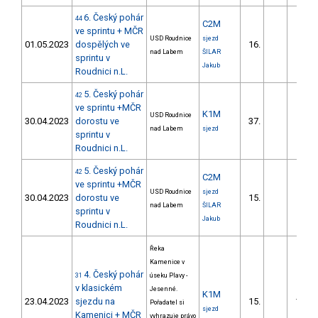
6. Český pohár
44
C2M
ve sprintu + MČR
USD Roudnice
sjezd
01.05.2023
dospělých ve
16.
6.9
nad Labem
ŠILAR
sprintu v
Jakub
Roudnici n.L.
5. Český pohár
42
ve sprintu +MČR
K1M
USD Roudnice
30.04.2023
dorostu ve
37.
9.3
nad Labem
sjezd
sprintu v
Roudnici n.L.
5. Český pohár
42
C2M
ve sprintu +MČR
USD Roudnice
sjezd
30.04.2023
dorostu ve
15.
6.6
nad Labem
ŠILAR
sprintu v
Jakub
Roudnici n.L.
Řeka
Kamenice v
4. Český pohár
31
úseku Plavy -
v klasickém
Jesenné.
K1M
23.04.2023
sjezdu na
15.
118.8
Pořadatel si
sjezd
Kamenici + MČR
vyhrazuje právo