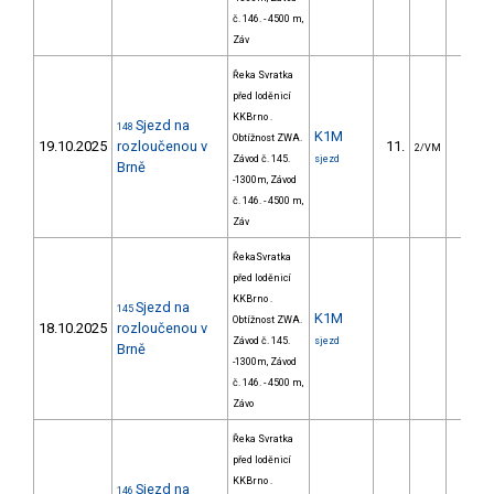
č. 146. - 4500 m,
Záv
Řeka Svratka
před loděnicí
KKBrno .
Sjezd na
148
K1M
Obtížnost ZWA.
19.10.2025
rozloučenou v
11.
54.1
2/VM
Závod č. 145.
sjezd
Brně
-1300m, Závod
č. 146. - 4500 m,
Záv
ŘekaSvratka
před loděnicí
KKBrno .
Sjezd na
145
K1M
Obtížnost ZWA.
18.10.2025
rozloučenou v
Závod č. 145.
sjezd
Brně
-1300m, Závod
č. 146. - 4500 m,
Závo
Řeka Svratka
před loděnicí
KKBrno .
Sjezd na
146