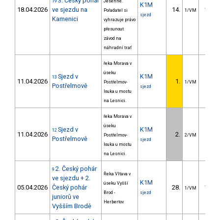
3. Český pohár
19
Jesenné.
K1M
18.04.2026
ve sjezdu na
14.
108.4
Pořadatel si
1/VM
sjezd
Kamenici
vyhrazuje právo
přesunout
závod na
náhradní trať
řeka Morava v
úseku
Sjezd v
K1M
13
11.04.2026
1.
Postřelmov-
1/VM
Postřelmově
sjezd
louka u mostu
na Lesnici.
řeka Morava v
úseku
Sjezd v
K1M
12
11.04.2026
2.
3.8
Postřelmov-
2/VM
Postřelmově
sjezd
louka u mostu
na Lesnici.
2. Český pohár
9
Řeka Vltava v
ve sjezdu + 2.
K1M
úseku Vyšší
05.04.2026
Český pohár
28.
119.0
1/VM
Brod -
sjezd
juniorů ve
Herbertov
Vyšším Brodě