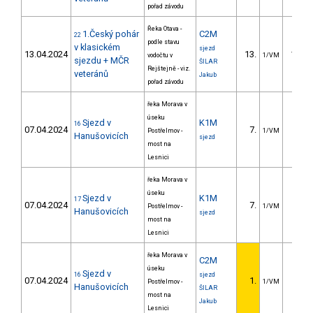
pořad závodu
Řeka Otava -
1.Český pohár
C2M
22
podle stavu
v klasickém
sjezd
13.04.2024
13.
100.6
vodočtu v
1/VM
sjezdu + MČR
ŠILAR
Rejštejně - viz.
veteránů
Jakub
pořad závodu
řeka Morava v
úseku
Sjezd v
K1M
16
07.04.2024
7.
82.1
Postřelmov -
1/VM
Hanušovicích
sjezd
most na
Lesnici
řeka Morava v
úseku
Sjezd v
K1M
17
07.04.2024
7.
87.6
Postřelmov -
1/VM
Hanušovicích
sjezd
most na
Lesnici
řeka Morava v
C2M
úseku
Sjezd v
16
sjezd
07.04.2024
1.
Postřelmov -
1/VM
Hanušovicích
ŠILAR
most na
Jakub
Lesnici