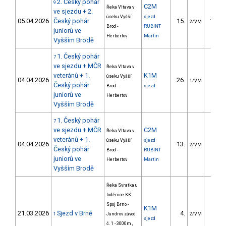
2. Český pohár
9
C2M
Řeka Vltava v
ve sjezdu + 2.
úseku Vyšší
sjezd
05.04.2026
Český pohár
15.
116.1
2/VM
Brod -
RUBINT
juniorů ve
Herbertov
Martin
Vyšším Brodě
1. Český pohár
7
ve sjezdu + MČR
Řeka Vltava v
veteránů + 1.
K1M
úseku Vyšší
04.04.2026
26.
92.5
1/VM
Český pohár
Brod -
sjezd
juniorů ve
Herbertov
Vyšším Brodě
1. Český pohár
7
ve sjezdu + MČR
C2M
Řeka Vltava v
veteránů + 1.
úseku Vyšší
sjezd
04.04.2026
13.
99.6
2/VM
Český pohár
Brod -
RUBINT
juniorů ve
Herbertov
Martin
Vyšším Brodě
Řeka Svratka u
loděnice KK
Spoj Brno -
K1M
21.03.2026
Sjezd v Brně
4.
76.2
1
Jundrov závod
2/VM
sjezd
č. 1 - 3000m ,