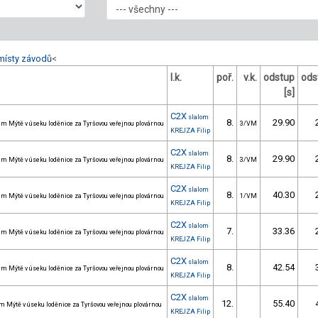
místy závodů
<
l.k.
poř.
v.k.
odstup
ods
[s]
C2X
slalom
8.
29.90
m Mýtě v úseku loděnice za Tyršovou veřejnou plovárnou
3/VM
KREJZA Filip
C2X
slalom
8.
29.90
m Mýtě v úseku loděnice za Tyršovou veřejnou plovárnou
3/VM
KREJZA Filip
C2X
slalom
8.
40.30
m Mýtě v úseku loděnice za Tyršovou veřejnou plovárnou
1/VM
KREJZA Filip
C2X
slalom
7.
33.36
m Mýtě v úseku loděnice za Tyršovou veřejnou plovárnou
KREJZA Filip
C2X
slalom
8.
42.54
m Mýtě v úseku loděnice za Tyršovou veřejnou plovárnou
KREJZA Filip
C2X
slalom
12.
55.40
m Mýtě v úseku loděnice za Tyršovou veřejnou plovárnou
KREJZA Filip