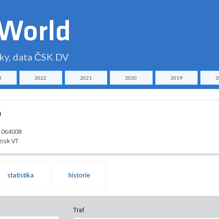
čky, data ČSK DV
3
2022
2021
2020
2019
2
6
: 064008
zisk VT
statistika
historie
Trať