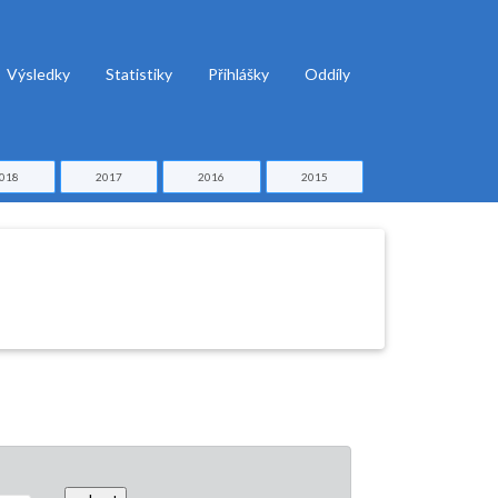
Výsledky
Statistiky
Přihlášky
Oddíly
018
2017
2016
2015