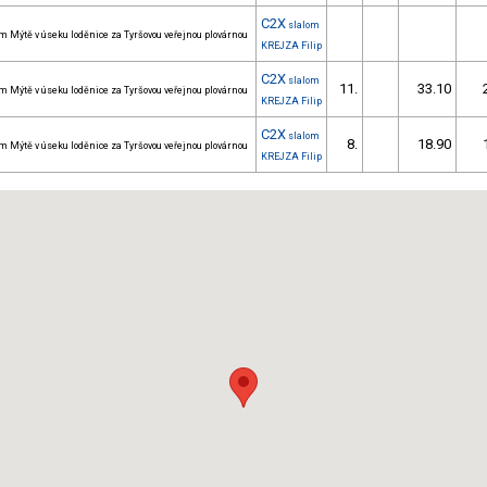
C2X
slalom
m Mýtě v úseku loděnice za Tyršovou veřejnou plovárnou
KREJZA Filip
C2X
slalom
11.
33.10
m Mýtě v úseku loděnice za Tyršovou veřejnou plovárnou
KREJZA Filip
C2X
slalom
8.
18.90
m Mýtě v úseku loděnice za Tyršovou veřejnou plovárnou
KREJZA Filip