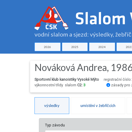
vodní slalom a sjezd: výsledky, žebří
2026
2025
2024
202
Nováková Andrea, 198
Sportovní klub kanoistiky Vysoké Mýto
registrační číslo
výkonnostní třídy
slalom
C2:
3
zásady pro 
výsledky
umístění v žebříčcích
Typ závodu