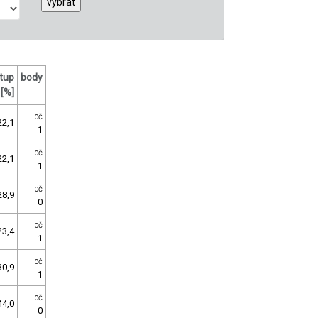
tup
body
[%]
OČ
22,1
1
OČ
22,1
1
OČ
28,9
0
OČ
23,4
1
OČ
30,9
1
OČ
44,0
0