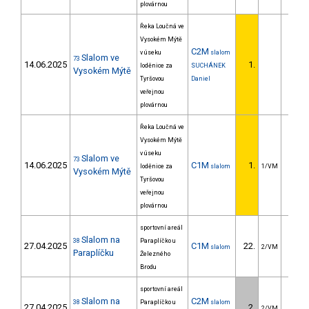
plovárnou
Řeka Loučná ve
Vysokém Mýtě
C2M
v úseku
slalom
Slalom ve
73
14.06.2025
1.
loděnice za
SUCHÁNEK
Vysokém Mýtě
Tyršovou
Daniel
veřejnou
plovárnou
Řeka Loučná ve
Vysokém Mýtě
v úseku
Slalom ve
73
14.06.2025
C1M
1.
loděnice za
slalom
1/VM
Vysokém Mýtě
Tyršovou
veřejnou
plovárnou
sportovní areál
Slalom na
38
Paraplíčko u
27.04.2025
C1M
22.
16.
slalom
2/VM
Paraplíčku
Železného
Brodu
sportovní areál
Slalom na
C2M
38
Paraplíčko u
slalom
27.04.2025
2.
8.
2/VM