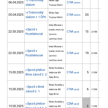
Trutnovský
15
Řeka Úpa -
06.04.2025
C1M
slalom
slalom
Trutnov Poříčí
Trutnovský
14
Řeka Úpa -
05.04.2025
C1M
20.
29.
slalom
slalom + 1.ČPV
Trutnov Poříčí
řeka Morava v
Sjezd v
4
úseku most na
22.03.2025
C1M
13.
68.
sjezd
2/VM
Postřelmově
Lesnici -
Leština most
řeka Morava v
Sjezd v
3
úseku most na
22.03.2025
C1M
19.
73.
sjezd
2/VM
Postřelmově
Lesnici -
Leština most
Řeka Svratka u
Sjezd přebor
2
15.03.2025
C1M
5.
61.
loděnice KK
sjezd
1/VM
Brna závod č. 2
Spoj Brno
Řeka Svratka u
Sjezd v Brně
1
15.03.2025
C1M
6.
161.
loděnice KK
sjezd
1/VM
závod č. 1
Spoj Brno
Řeka Svratka u
Sjezd přebor
C2M
2
sjezd
15.03.2025
2.
40.
loděnice KK
1/VM