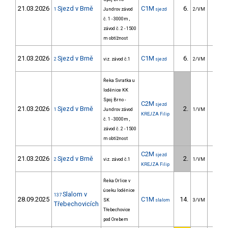
21.03.2026
Sjezd v Brně
C1M
6.
47.
1
Jundrov závod
sjezd
2/VM
č. 1 - 3000m ,
závod č. 2 - 1500
m obtížnost
21.03.2026
Sjezd v Brně
C1M
6.
26.
2
viz. závod č.1
sjezd
2/VM
Řeka Svratka u
loděnice KK
Spoj Brno -
C2M
sjezd
21.03.2026
Sjezd v Brně
2.
29.
1
Jundrov závod
1/VM
KREJZA Filip
č. 1 - 3000m ,
závod č. 2 - 1500
m obtížnost
C2M
sjezd
21.03.2026
Sjezd v Brně
2.
26.
2
viz. závod č.1
1/VM
KREJZA Filip
Řeka Orlice v
úseku loděnice
Slalom v
137
28.09.2025
C1M
14.
11.
SK
slalom
3/VM
Třebechovicích
Třebechovice
pod Orebem