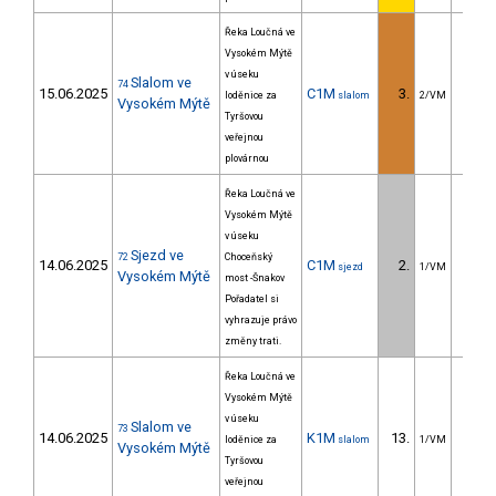
Řeka Loučná ve
Vysokém Mýtě
v úseku
Slalom ve
74
15.06.2025
C1M
3.
3.
loděnice za
slalom
2/VM
Vysokém Mýtě
Tyršovou
veřejnou
plovárnou
Řeka Loučná ve
Vysokém Mýtě
v úseku
Sjezd ve
72
Choceňský
14.06.2025
C1M
2.
12.
sjezd
1/VM
Vysokém Mýtě
most -Šnakov
Pořadatel si
vyhrazuje právo
změny trati.
Řeka Loučná ve
Vysokém Mýtě
v úseku
Slalom ve
73
14.06.2025
K1M
13.
11.
loděnice za
slalom
1/VM
Vysokém Mýtě
Tyršovou
veřejnou