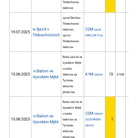
Třebechovice -
loděnice
sjezd Štěnkov-
Třebechovice
Sjezd v
C2M
96
loděnice ,
sjezd
19.07.2025
Třebechovicích
sprint
KREJZA Filip
Třebechovice -
loděnice
Řeka Loučná ve
Vysokém Mýtě
v úseku
Slalom ve
74
15.06.2025
K1M
13.
13.
loděnice za
slalom
2/VM
Vysokém Mýtě
Tyršovou
veřejnou
plovárnou
Řeka Loučná ve
Vysokém Mýtě
C2M
v úseku
slalom
Slalom ve
74
15.06.2025
1.
loděnice za
SUCHÁNEK
Vysokém Mýtě
Tyršovou
Daniel
veřejnou
plovárnou