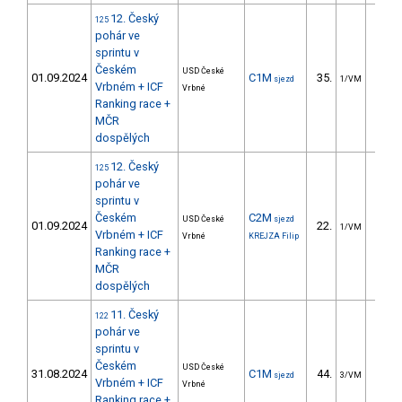
12. Český
125
pohár ve
sprintu v
Českém
USD České
01.09.2024
C1M
35.
16.
sjezd
1/VM
Vrbném + ICF
Vrbné
Ranking race +
MČR
dospělých
12. Český
125
pohár ve
sprintu v
Českém
C2M
USD České
sjezd
01.09.2024
22.
8.
1/VM
Vrbném + ICF
Vrbné
KREJZA Filip
Ranking race +
MČR
dospělých
11. Český
122
pohár ve
sprintu v
Českém
USD České
31.08.2024
C1M
44.
12.
sjezd
3/VM
Vrbném + ICF
Vrbné
Ranking race +