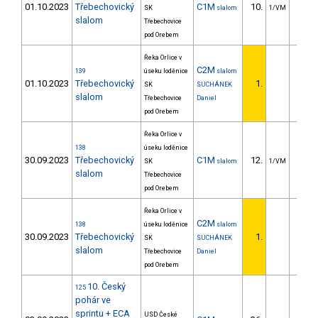
01.10.2023
Třebechovický
C1M
10.
16.
SK
slalom
1/VM
slalom
Třebechovice
pod Orebem
Řeka Orlice v
C2M
139
úseku loděnice
slalom
01.10.2023
Třebechovický
1.
SK
SUCHÁNEK
slalom
Třebechovice
Daniel
pod Orebem
Řeka Orlice v
138
úseku loděnice
30.09.2023
Třebechovický
C1M
12.
15.
SK
slalom
1/VM
slalom
Třebechovice
pod Orebem
Řeka Orlice v
C2M
138
úseku loděnice
slalom
30.09.2023
Třebechovický
1.
SK
SUCHÁNEK
slalom
Třebechovice
Daniel
pod Orebem
10. Český
125
pohár ve
sprintu + ECA
USD České