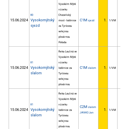
Vysokém Mýtě
v úseku
80
Choceňský
15.06.2024
Vysokomýtský
C1M
1.
most - loděnice
sjezd
1/VM
sjezd
za Tyršovou
veřejnou
plovárnou
Pořada
Řeka Loučná ve
Vysokém Mýtě
81
v úseku
15.06.2024
Vysokomýtský
C1M
1.
loděnice za
slalom
1/VM
slalom
Tyršovou
veřejnou
plovárnou
Řeka Loučná ve
Vysokém Mýtě
81
v úseku
C2M
slalom
15.06.2024
Vysokomýtský
1.
loděnice za
1/VM
JANKO Jan
slalom
Tyršovou
veřejnou
plovárnou