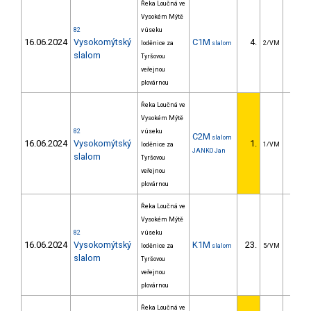
Řeka Loučná ve
Vysokém Mýtě
82
v úseku
16.06.2024
Vysokomýtský
C1M
4.
8.
loděnice za
slalom
2/VM
slalom
Tyršovou
veřejnou
plovárnou
Řeka Loučná ve
Vysokém Mýtě
82
v úseku
C2M
slalom
16.06.2024
Vysokomýtský
1.
loděnice za
1/VM
JANKO Jan
slalom
Tyršovou
veřejnou
plovárnou
Řeka Loučná ve
Vysokém Mýtě
82
v úseku
16.06.2024
Vysokomýtský
K1M
23.
24.
loděnice za
slalom
5/VM
slalom
Tyršovou
veřejnou
plovárnou
Řeka Loučná ve