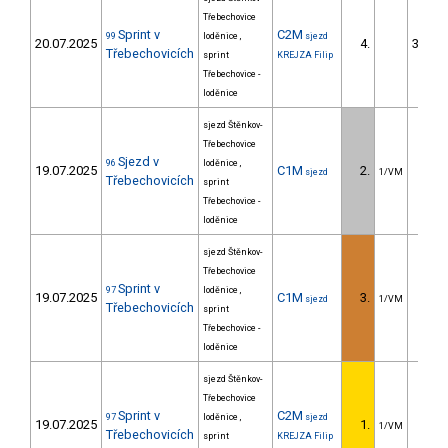
Třebechovice
Sprint v
C2M
99
loděnice ,
sjezd
20.07.2025
4.
3529.
Třebechovicích
sprint
KREJZA Filip
Třebechovice -
loděnice
sjezd Štěnkov-
Třebechovice
Sjezd v
96
loděnice ,
19.07.2025
C1M
2.
64.
sjezd
1/VM
Třebechovicích
sprint
Třebechovice -
loděnice
sjezd Štěnkov-
Třebechovice
Sprint v
97
loděnice ,
19.07.2025
C1M
3.
4.
sjezd
1/VM
Třebechovicích
sprint
Třebechovice -
loděnice
sjezd Štěnkov-
Třebechovice
Sprint v
C2M
97
loděnice ,
sjezd
19.07.2025
1.
1/VM
Třebechovicích
sprint
KREJZA Filip