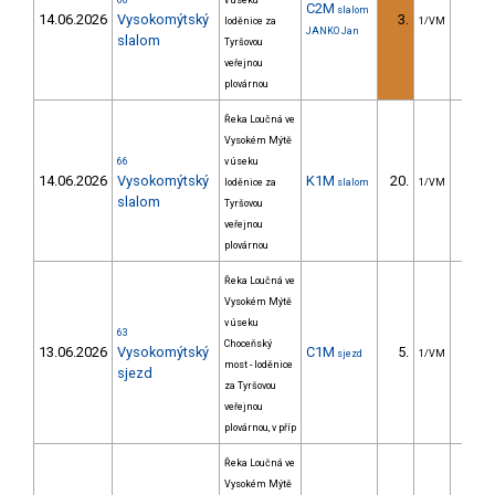
66
v úseku
C2M
slalom
14.06.2026
Vysokomýtský
3.
3.
loděnice za
1/VM
JANKO Jan
slalom
Tyršovou
veřejnou
plovárnou
Řeka Loučná ve
Vysokém Mýtě
66
v úseku
14.06.2026
Vysokomýtský
K1M
20.
20.
loděnice za
slalom
1/VM
slalom
Tyršovou
veřejnou
plovárnou
Řeka Loučná ve
Vysokém Mýtě
v úseku
63
Choceňský
13.06.2026
Vysokomýtský
C1M
5.
32.
sjezd
1/VM
most - loděnice
sjezd
za Tyršovou
veřejnou
plovárnou, v příp
Řeka Loučná ve
Vysokém Mýtě