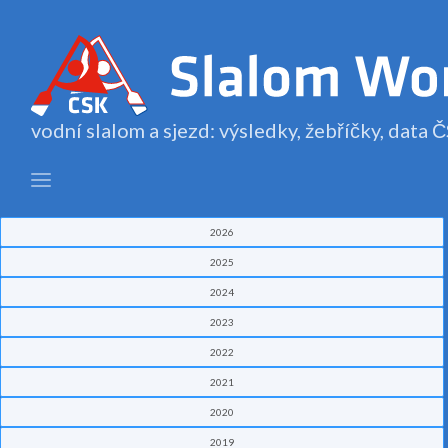
vodní slalom a sjezd: výsledky, žebříčky, data
2026
2025
2024
2023
2022
2021
2020
2019