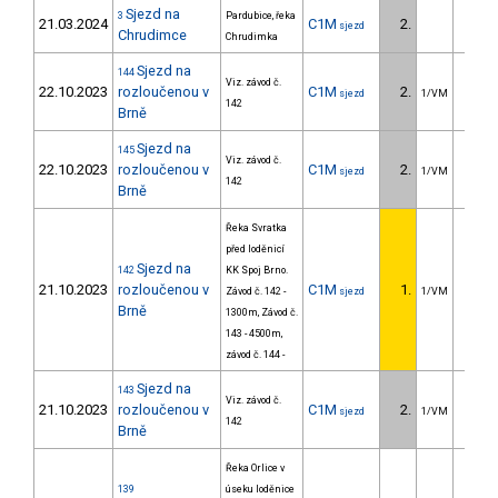
Sjezd na
3
Pardubice, řeka
21.03.2024
C1M
2.
49.
sjezd
Chrudimce
Chrudimka
Sjezd na
144
Viz. závod č.
22.10.2023
rozloučenou v
C1M
2.
14.
sjezd
1/VM
142
Brně
Sjezd na
145
Viz. závod č.
22.10.2023
rozloučenou v
C1M
2.
2.
sjezd
1/VM
142
Brně
Řeka Svratka
před loděnicí
Sjezd na
142
KK Spoj Brno.
21.10.2023
rozloučenou v
C1M
1.
Závod č. 142 -
sjezd
1/VM
Brně
1300m, Závod č.
143 - 4500m,
závod č. 144 -
Sjezd na
143
Viz. závod č.
21.10.2023
rozloučenou v
C1M
2.
1.
sjezd
1/VM
142
Brně
Řeka Orlice v
139
úseku loděnice