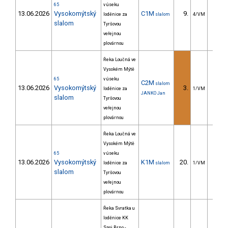
65
v úseku
13.06.2026
Vysokomýtský
C1M
9.
10.
loděnice za
slalom
4/VM
slalom
Tyršovou
veřejnou
plovárnou
Řeka Loučná ve
Vysokém Mýtě
65
v úseku
C2M
slalom
13.06.2026
Vysokomýtský
3.
3.
loděnice za
1/VM
JANKO Jan
slalom
Tyršovou
veřejnou
plovárnou
Řeka Loučná ve
Vysokém Mýtě
65
v úseku
13.06.2026
Vysokomýtský
K1M
20.
20.
loděnice za
slalom
1/VM
slalom
Tyršovou
veřejnou
plovárnou
Řeka Svratka u
loděnice KK
Spoj Brno -