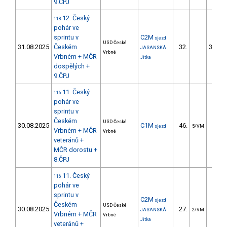
9.ČPJ
12. Český
118
pohár ve
sprintu v
C2M
sjezd
USD České
31.08.2025
Českém
32.
3552.
JASANSKÁ
Vrbné
Vrbném + MČR
Jitka
dospělých +
9.ČPJ
11. Český
116
pohár ve
sprintu v
Českém
USD České
30.08.2025
C1M
46.
12.
sjezd
5/VM
Vrbném + MČR
Vrbné
veteránů +
MČR dorostu +
8.ČPJ
11. Český
116
pohár ve
sprintu v
C2M
sjezd
Českém
USD České
30.08.2025
27.
12.
JASANSKÁ
2/VM
Vrbném + MČR
Vrbné
Jitka
veteránů +