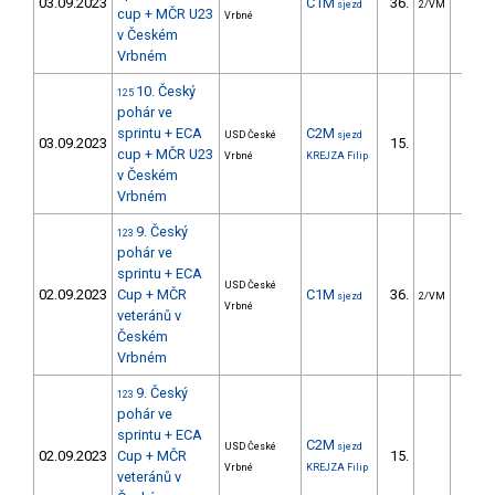
03.09.2023
C1M
36.
13.
sjezd
2/VM
cup + MČR U23
Vrbné
v Českém
Vrbném
10. Český
125
pohár ve
sprintu + ECA
C2M
USD České
sjezd
03.09.2023
15.
7.
cup + MČR U23
Vrbné
KREJZA Filip
v Českém
Vrbném
9. Český
123
pohár ve
sprintu + ECA
USD České
02.09.2023
Cup + MČR
C1M
36.
15.
sjezd
2/VM
Vrbné
veteránů v
Českém
Vrbném
9. Český
123
pohár ve
sprintu + ECA
C2M
USD České
sjezd
02.09.2023
Cup + MČR
15.
4.
Vrbné
KREJZA Filip
veteránů v