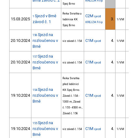
Brna závod č. 2
KREJZA Filip
Spoj Brno
Řeka Svratka u
Sjezd v Brně
C2M
1
sjezd
15.03.2025
3.
152.
loděnice KK
1/VM
závod č. 1
KREJZA Filip
Spoj Brno
Sjezd na
156
20.10.2024
rozloučenou v
C1M
4.
20.
viz závod č. 154
sjezd
1/VM
Brně
Sjezd na
157
20.10.2024
rozloučenou v
C1M
4.
26.
viz závod č. 154
sjezd
1/VM
Brně
Řeka Svratka
před loděnicí
Sjezd na
154
KK Spoj Brno.
19.10.2024
rozloučenou v
C1M
4.
57.
Závod č. 154 -
sjezd
1/VM
Brně
1300 m, Závod
č. 155 - 4500 m ,
Závod č. 156
Sjezd na
155
19.10.2024
rozloučenou v
C1M
4.
24.
viz závod č. 154
sjezd
1/VM
Brně