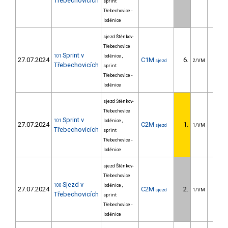
Třebechovicích
sprint
Třebechovice -
loděnice
sjezd Štěnkov-
Třebechovice
Sprint v
101
loděnice ,
27.07.2024
C1M
6.
5.
sjezd
2/VM
Třebechovicích
sprint
Třebechovice -
loděnice
sjezd Štěnkov-
Třebechovice
Sprint v
101
loděnice ,
27.07.2024
C2M
1.
sjezd
1/VM
Třebechovicích
sprint
Třebechovice -
loděnice
sjezd Štěnkov-
Třebechovice
Sjezd v
100
loděnice ,
27.07.2024
C2M
2.
38.
sjezd
1/VM
Třebechovicích
sprint
Třebechovice -
loděnice