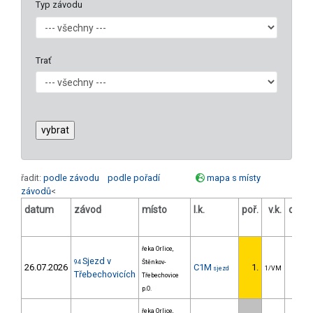
Typ závodu
Trať
řadit:
podle závodu
podle pořadí
mapa s místy
závodů
<
datum
závod
místo
l.k.
poř.
v.k.
odst
[
řeka Orlice,
Sjezd v
94
Štěnkov-
26.07.2026
C1M
1.
sjezd
1/VM
Třebechovicích
Třebechovice
p.O.
řeka Orlice,