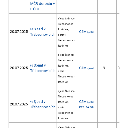
MČR dorostu +
8.ČPJ
sjezd Štěnkov-
Třebechovice
Sjezd v
98
loděnice ,
20.07.2025
C1M
sjezd
Třebechovicích
sprint
Třebechovice -
loděnice
sjezd Štěnkov-
Třebechovice
Sprint v
99
loděnice ,
20.07.2025
C1M
9.
3541.
sjezd
Třebechovicích
sprint
Třebechovice -
loděnice
sjezd Štěnkov-
Třebechovice
Sjezd v
C2M
98
loděnice ,
sjezd
20.07.2025
Třebechovicích
sprint
KREJZA Filip
Třebechovice -
loděnice
sjezd Štěnkov-