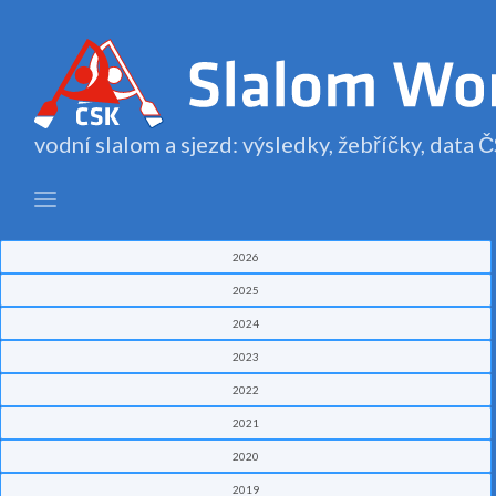
vodní slalom a sjezd: výsledky, žebříčky, data
2026
2025
2024
2023
2022
2021
2020
2019