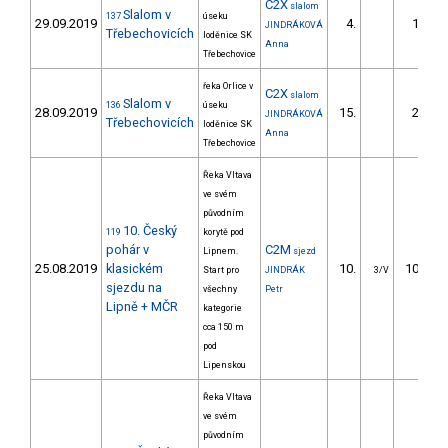
C2X
slalom
Slalom v
137
úseku
29.09.2019
4.
10.20
JINDRÁKOVÁ
Třebechovicích
loděnice SK
Anna
Třebechovice
řeka Orlice v
C2X
slalom
Slalom v
136
úseku
28.09.2019
15.
29.00
JINDRÁKOVÁ
Třebechovicích
loděnice SK
Anna
Třebechovice
Řeka Vltava
ve svém
původním
10. Český
119
korytě pod
pohár v
C2M
Lipnem.
sjezd
25.08.2019
klasickém
10.
106.78
Start pro
JINDRÁK
3/V
sjezdu na
všechny
Petr
Lipně + MČR
kategorie
cca 150 m
pod
Lipenskou
Řeka Vltava
ve svém
původním