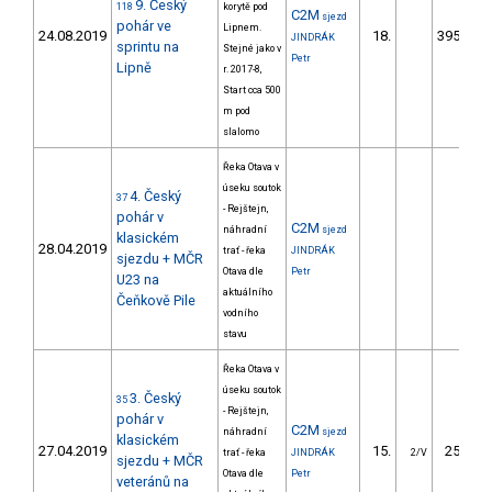
9. Český
118
korytě pod
C2M
sjezd
pohár ve
Lipnem.
24.08.2019
18.
3954.77
JINDRÁK
sprintu na
Stejné jako v
Petr
Lipně
r. 2017-8,
Start cca 500
m pod
slalomo
Řeka Otava v
úseku soutok
4. Český
37
- Rejštejn,
pohár v
C2M
náhradní
sjezd
klasickém
28.04.2019
trať - řeka
JINDRÁK
sjezdu + MČR
Otava dle
Petr
U23 na
aktuálního
Čeňkově Pile
vodního
stavu
Řeka Otava v
úseku soutok
3. Český
35
- Rejštejn,
pohár v
C2M
náhradní
sjezd
klasickém
27.04.2019
15.
254.49
trať - řeka
JINDRÁK
2/V
sjezdu + MČR
Otava dle
Petr
veteránů na