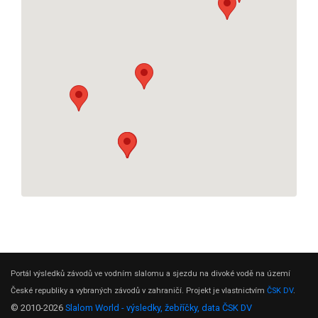
Portál výsledků závodů ve vodním slalomu a sjezdu na divoké vodě na území
České republiky a vybraných závodů v zahraničí. Projekt je vlastnictvím
ČSK DV
.
© 2010-2026
Slalom World - výsledky, žebříčky, data ČSK DV