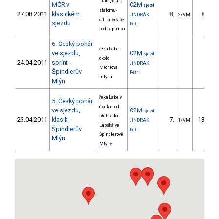
Lipno, start
MČR v
C2M
sjezd
slalomu-
27.08.2011
klasickém
8.
86.56
JINDRÁK
2/VM
cíl:Loučovice
sjezdu
Petr
pod papírnou
6. Český pohár
řeka Labe,
ve sjezdu,
C2M
sjezd
okolo
24.04.2011
sprint -
JINDRÁK
Michlova
Špindlerův
Petr
mlýna
Mlýn
řeka Labe v
5. Český pohár
úseku pod
ve sjezdu,
C2M
sjezd
přehradou
23.04.2011
klasik. -
7.
134.21
JINDRÁK
1/VM
Labská ve
Špindlerův
Petr
Špindlerově
Mlýn
Mlýně