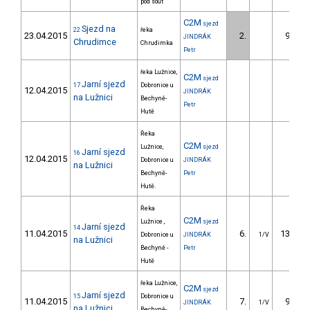
pod sout
C2M
sjezd
Sjezd na
22
řeka
23.04.2015
2.
95.90
JINDRÁK
Chrudimce
Chrudimka
Petr
řeka Lužnice,
C2M
sjezd
Jarní sjezd
17
Dobronice u
12.04.2015
JINDRÁK
na Lužnici
Bechyně-
Petr
Hutě
Řeka
C2M
Lužnice,
sjezd
Jarní sjezd
16
12.04.2015
Dobronice u
JINDRÁK
na Lužnici
Bechyně-
Petr
Hutě.
Řeka
C2M
Lužnice ,
sjezd
Jarní sjezd
14
11.04.2015
6.
135.00
Dobronice u
JINDRÁK
1/V
na Lužnici
Bechyně -
Petr
Hutě
řeka Lužnice,
C2M
sjezd
Jarní sjezd
15
Dobronice u
11.04.2015
7.
91.50
JINDRÁK
1/V
na Lužnici
Bechyně-