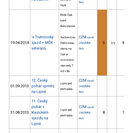
Petr
Hutě
Řeka Úpa,
úsek
Bohuslavice
-
Trutnovský
C2M
18
Suchovršice.
sjezd
19.04.2014
sjezd + MČR
3.
83.30
Podmínkou
JINDRÁK
2/V
veteránů
startu na
Petr
Úpě je
minimální
stav vody 7
m3 v Bo
12. Český
C2M
sjezd
Lipno pod
01.09.2013
pohár sprintu
JINDRÁK
přehradou
na Lipně
Petr
11. Český
pohár v
C2M
sjezd
Lipno pod
31.08.2013
klasickém
8.
73.24
JINDRÁK
přehradou
sjezdu na
Petr
Lipně