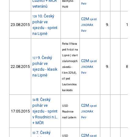
Lužnici + MČR
Bechyně-
Petr
veteránů
Hutě
10. Český
128
C2M
sjezd
pohár ve
23.08.2015
9.
11.39
JINDRÁK
sjezdu - sprint
Petr
na Lipně
Řeka Vltava
pod hrází na
Lipně ( start
9. Český
127
C2M
slalomových
sjezd
pohár ve
22.08.2015
9.
80.90
závodů -
JINDRÁK
sjezdu - klasik
ř.km.329,4),
Petr
na Lipně
cíl pod
Loučovickou
kaskádo
8. Český
54
pohár ve
C2M
USD
sjezd
17.05.2015
sjezdu - sprint
Roudnice
JINDRÁK
v Roudnici n.L.
nad Labem
Petr
+ MČR
7. Český
53
C2M
USD
sjezd