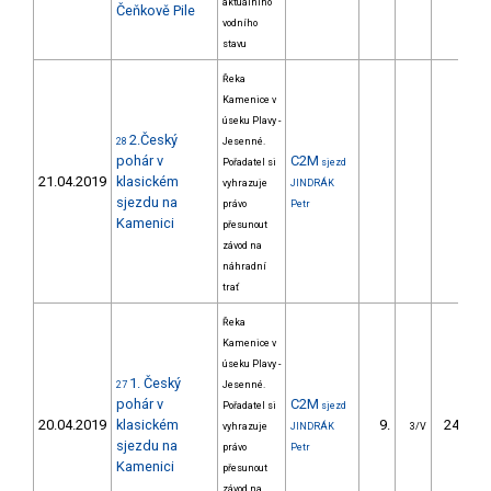
aktuálního
Čeňkově Pile
vodního
stavu
Řeka
Kamenice v
úseku Plavy -
2.Český
28
Jesenné.
pohár v
C2M
Pořadatel si
sjezd
21.04.2019
klasickém
vyhrazuje
JINDRÁK
sjezdu na
právo
Petr
Kamenici
přesunout
závod na
náhradní
trať
Řeka
Kamenice v
úseku Plavy -
1. Český
27
Jesenné.
pohár v
C2M
Pořadatel si
sjezd
20.04.2019
klasickém
9.
244.23
vyhrazuje
JINDRÁK
3/V
sjezdu na
právo
Petr
Kamenici
přesunout
závod na