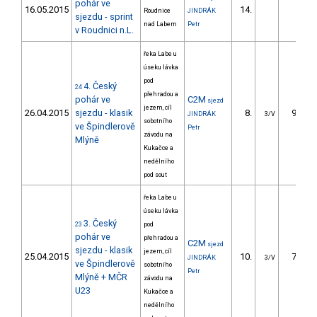
pohár ve
16.05.2015
14.
5.96
Roudnice
JINDRÁK
sjezdu - sprint
nad Labem
Petr
v Roudnici n.L.
řeka Labe u
úseku lávka
pod
4. Český
24
přehradou a
pohár ve
C2M
sjezd
jezem, cíl
26.04.2015
sjezdu - klasik
8.
98.30
JINDRÁK
3/V
sobotního
ve Špindlerově
Petr
závodu na
Mlýně
Kukačce a
nedělního
pod sout
řeka Labe u
úseku lávka
3. Český
23
pod
pohár ve
přehradou a
C2M
sjezd
sjezdu - klasik
jezem, cíl
25.04.2015
10.
79.80
JINDRÁK
3/V
ve Špindlerově
sobotního
Petr
Mlýně + MČR
závodu na
U23
Kukačce a
nedělního