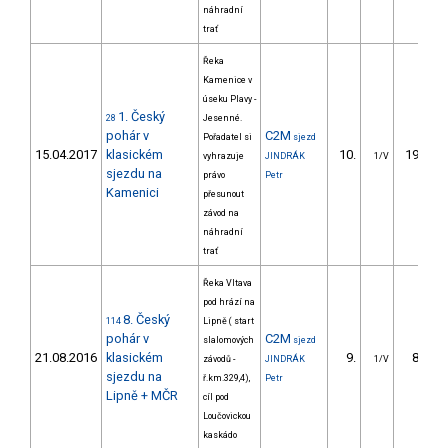
náhradní
trať
Řeka
Kamenice v
úseku Plavy -
1. Český
28
Jesenné.
pohár v
C2M
Pořadatel si
sjezd
15.04.2017
klasickém
10.
197.10
vyhrazuje
JINDRÁK
1/V
sjezdu na
právo
Petr
Kamenici
přesunout
závod na
náhradní
trať
Řeka Vltava
pod hrází na
8. Český
114
Lipně ( start
pohár v
C2M
slalomových
sjezd
21.08.2016
klasickém
9.
81.39
závodů -
JINDRÁK
1/V
sjezdu na
ř.km.329,4),
Petr
Lipně + MČR
cíl pod
Loučovickou
kaskádo