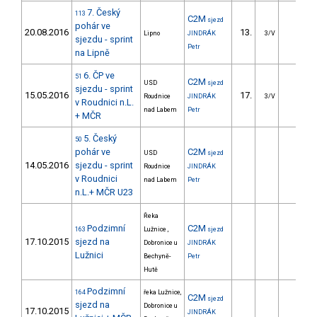
7. Český
113
C2M
sjezd
pohár ve
20.08.2016
13.
7.68
Lipno
JINDRÁK
3/V
sjezdu - sprint
Petr
na Lipně
6. ČP ve
51
C2M
USD
sjezd
sjezdu - sprint
15.05.2016
17.
7.00
Roudnice
JINDRÁK
3/V
v Roudnici n.L.
nad Labem
Petr
+ MČR
5. Český
50
pohár ve
C2M
USD
sjezd
14.05.2016
sjezdu - sprint
Roudnice
JINDRÁK
v Roudnici
nad Labem
Petr
n.L.+ MČR U23
Řeka
Podzimní
C2M
163
Lužnice ,
sjezd
17.10.2015
sjezd na
Dobronice u
JINDRÁK
Lužnici
Bechyně-
Petr
Hutě
Podzimní
164
řeka Lužnice,
C2M
sjezd
sjezd na
Dobronice u
17.10.2015
JINDRÁK