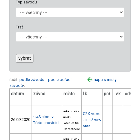
Typ závodu
Trať
řadit:
podle závodu
podle pořadí
mapa s místy
závodů
<
datum
závod
místo
l.k.
poř.
v.k.
odstup
[s]
řeka Orlice v
C2X
slalom
Slalom v
134
úseku
26.09.2020
JINDRÁKOVÁ
Třebechovicích
loděnice SK
Anna
Třebechovice
řeka Orlice v