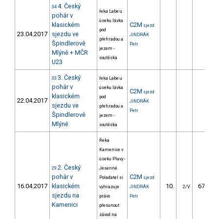
4. Český
34
řeka Labe u
pohár v
úseku lávka
klasickém
C2M
sjezd
pod
23.04.2017
sjezdu ve
JINDRÁK
přehradou a
Špindlerově
Petr
jezem -
Mlýně + MČR
soutěska
U23
3. Český
33
řeka Labe u
pohár v
úseku lávka
C2M
sjezd
klasickém
pod
22.04.2017
JINDRÁK
sjezdu ve
přehradou a
Petr
Špindlerově
jezem -
Mlýně
soutěska
Řeka
Kamenice v
úseku Plavy -
2. Český
29
Jesenné.
pohár v
C2M
Pořadatel si
sjezd
16.04.2017
klasickém
10.
670.20
vyhrazuje
JINDRÁK
2/V
sjezdu na
právo
Petr
Kamenici
přesunout
závod na