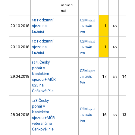
náhradní
trať
Podzimní
C2M
149
sjezd
20.10.2018
sjezd na
1.
JINDRÁK
1/V
Lužnici
Petr
Podzimní
C2M
150
sjezd
20.10.2018
sjezd na
1.
JINDRÁK
1/V
Lužnici
Petr
4. Český
35
pohár v
C2M
sjezd
klasickém
29.04.2018
17.
141.42
JINDRÁK
2/V
sjezdu + MČR
Petr
U23 na
Čeňkově Pile
3.Český
33
pohár v
C2M
sjezd
klasickém
28.04.2018
16.
136.24
JINDRÁK
2/V
sjezdu +MČR
Petr
veteránů na
Čeňkově Pile