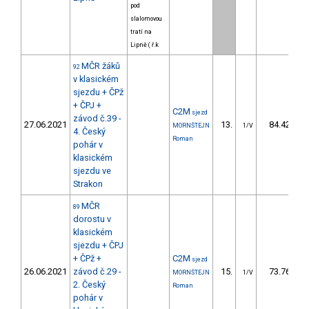
pod
slalomovou
tratí na
Lipně ( ř.k
MČR žáků
92
v klasickém
sjezdu + ČPž
+ ČPJ +
C2M
sjezd
závod č.39 -
27.06.2021
13.
84.42
MORNŠTEJN
1/V
4. Český
Roman
pohár v
klasickém
sjezdu ve
Strakon
MČR
89
dorostu v
klasickém
sjezdu + ČPJ
+ ČPž +
C2M
sjezd
26.06.2021
závod č.29 -
15.
73.76
MORNŠTEJN
1/V
2. Český
Roman
pohár v