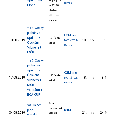
sprintu na
Stejné jako
Roman
Lipně
v r. 2017-8,
Start cca
500 m pod
slalomo
8. Český
114
pohár ve
C2M
sjezd
sprintu v
USD České
18.08.2019
10.
3.91
MORNŠTEJN
1/V
Českém
Vrbné
Roman
Vrbném +
MČR
7. Český
111
pohár ve
sprintu v
C2M
sjezd
Českém
USD České
17.08.2019
8.
3.11
MORNŠTEJN
1/V
Vrbném +
Vrbné
Roman
MČR
veteránů +
ECA CUP
Řeka
Slalom
102
Radbuza pod
pod
K1M
04.08.2019
21.
24.10
Borskou
5/V
Borskou