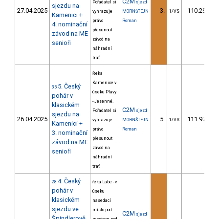
C2M
Pořadatel si
sjezd
sjezdu na
27.04.2025
3.
110.29
vyhrazuje
MORNŠTEJN
1/VS
Kamenici +
právo
Roman
4. nominační
přesunout
závod na ME
závod na
senioři
náhradní
trať
Řeka
Kamenice v
5. Český
35
úseku Plavy
pohár v
- Jesenné.
klasickém
C2M
Pořadatel si
sjezd
sjezdu na
26.04.2025
5.
111.97
vyhrazuje
MORNŠTEJN
1/VS
Kamenici +
právo
Roman
3. nominační
přesunout
závod na ME
závod na
senioři
náhradní
trať
4. Český
28
řeka Labe - v
pohár v
úseku
klasickém
nasedací
sjezdu ve
místo pod
C2M
sjezd
Špindlerově