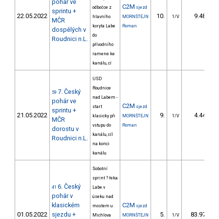
pohár ve
C2M
odbočce z
sjezd
sprintu +
22.05.2022
10.
9.48
hlavního
MORNŠTEJN
1/V
MČR
koryta Labe
Roman
dospělých v
do
Roudnici n.L.
přívodního
ramene ke
kanálu, cí
USD
Roudnice
7. Český
59
nad Labem -
pohár ve
C2M
start
sjezd
sprintu +
21.05.2022
9.
4.44
klasicky při
MORNŠTEJN
1/V
MČR
vstupu do
Roman
dorostu v
kanálu, cíl
Roudnici n.L.
na konci
kanálu
Sobotní
sprint ? řeka
6. Český
41
Labe v
pohár v
úseku nad
klasickém
C2M
mostem u
sjezd
01.05.2022
sjezdu +
5.
83.97
Michlova
MORNŠTEJN
1/V