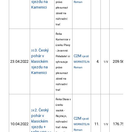
sjezdu na
právo
Roman
Kamenici
přesunout
závod na
náhradní
trať
Řeka
Kamenice v
úseku Plavy
3. Český
35
- Jesenné.
pohár v
C2M
Pořadatel si
sjezd
23.04.2022
klasickém
4.
209.56
vyhrazuje
MORNŠTEJN
1/V
sjezdu na
právo
Roman
Kamenici
přesunout
závod na
náhradní
trať
Řeka Otava v
úseku
2. Český
24
soutok -
pohár v
Rejštejn,
C2M
sjezd
klasickém
náhradní
10.04.2022
11.
176.75
MORNŠTEJN
1/V
sjezdu +
trať - řeka
Roman