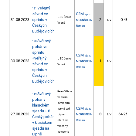
Veřejný
121
závod ve
C2M
sjezd
USD České
31.08.2023
sprintu v
2.
0.48
MORNŠTEJN
1/V
Vrbné
Českých
Roman
Budějovicích
Světový
120
pohár ve
sprintu
C2M
sjezd
+veřejný
USD České
30.08.2023
1.
MORNŠTEJN
1/V
závod ve
Vrbné
Roman
sprintu v
Českých
Budějovicích
Řeka Vltava
Světový
119
ve svém
pohár v
původním
klasickém
C2M
korytě pod
sjezd
sjezdu + 8.
27.08.2023
8.
64.25
Lipnem.
MORNŠTEJN
2/V
Český pohár
Start pro
Roman
v klasickém
všechny
sjezdu na
kategorie
Lipně