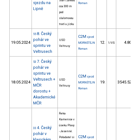
Start závodu
sjezdu na
Roman
cca 300 m
Lipně
pod
slalomovou
tratí u jízku
8. Český
55
C2M
sjezd
pohár ve
USD
19.05.2024
12.
4.80
MORNŠTEJN
1/VS
sprintu ve
Veltrusy
Roman
Veltrusech
7. Český
53
pohár ve
sprintu ve
C2M
sjezd
Veltrusech +
USD
18.05.2024
19.
3545.52
6.
MORNŠTEJN
MČR
Veltrusy
Roman
dorostu +
Akademické
MČR
Řeka
Kamenice v
úseku Plavy
4. Český
33
- Jesenné.
pohár v
C2M
Pořadatel si
sjezd
klasickém