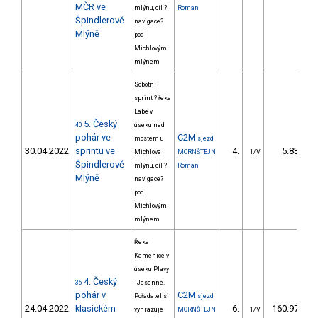
MČR ve
mlýnu, cíl ?
Roman
Špindlerově
navigace?
Mlýně
pod
Michlovým
mlýnem
Sobotní
sprint ? řeka
Labe v
5. Český
40
úseku nad
pohár ve
C2M
mostem u
sjezd
30.04.2022
sprintu ve
4.
5.83
Michlova
MORNŠTEJN
1/V
Špindlerově
mlýnu, cíl ?
Roman
Mlýně
navigace?
pod
Michlovým
mlýnem
Řeka
Kamenice v
úseku Plavy
4. Český
36
- Jesenné.
pohár v
C2M
Pořadatel si
sjezd
24.04.2022
klasickém
6.
160.97
vyhrazuje
MORNŠTEJN
1/V