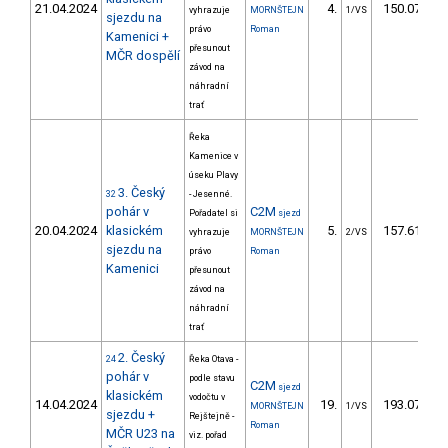
21.04.2024
4.
150.07
vyhrazuje
MORNŠTEJN
1/VS
sjezdu na
právo
Roman
Kamenici +
přesunout
MČR dospělí
závod na
náhradní
trať
Řeka
Kamenice v
úseku Plavy
3. Český
32
- Jesenné.
pohár v
C2M
Pořadatel si
sjezd
20.04.2024
klasickém
5.
157.61
vyhrazuje
MORNŠTEJN
2/VS
sjezdu na
právo
Roman
Kamenici
přesunout
závod na
náhradní
trať
2. Český
24
Řeka Otava -
pohár v
podle stavu
C2M
sjezd
klasickém
vodočtu v
14.04.2024
19.
193.07
MORNŠTEJN
1/VS
sjezdu +
Rejštejně -
Roman
MČR U23 na
viz. pořad