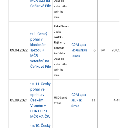
MČR U23 na
Otava dle
Čeňkově Pile
aktuálního
vodního
stavu
Řeka Otava v
úseku
1. Český
22
soutok -
pohár v
Rejštejn,
klasickém
C2M
sjezd
náhradní
09.04.2022
sjezdu +
6.
70.03
MORNŠTEJN
1/V
trať - řeka
MČR
Roman
Otava dle
veteránů na
aktuálního
Čeňkově Pile
vodního
stavu
11. Český
128
pohár ve
sprintu v
C2M
sjezd
USD České
05.09.2021
Českém
11.
4.41
JELÍNEK
Vrbné
Vrbném +
Šimon
ECA CUP +
MČR +7. ČPJ
10. Český
125