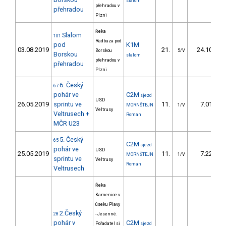
slalom
přehradou v
přehradou
Plzni
Řeka
Slalom
101
Radbuza pod
pod
K1M
03.08.2019
21.
24.10
Borskou
5/V
Borskou
slalom
přehradou v
přehradou
Plzni
6. Český
67
pohár ve
C2M
sjezd
USD
26.05.2019
sprintu ve
11.
7.01
MORNŠTEJN
1/V
Veltrusy
Veltrusech +
Roman
MČR U23
5. Český
65
C2M
sjezd
pohár ve
USD
25.05.2019
11.
7.22
MORNŠTEJN
1/V
sprintu ve
Veltrusy
Roman
Veltrusech
Řeka
Kamenice v
úseku Plavy
2.Český
28
- Jesenné.
pohár v
C2M
Pořadatel si
sjezd