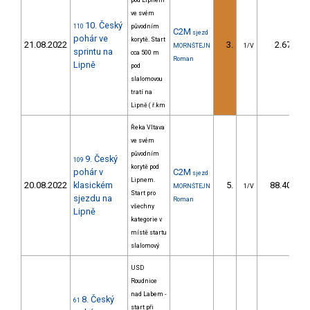
pod Lipnem
ve svém
10. Český
110
původním
C2M
sjezd
pohár ve
korytě. Start
21.08.2022
3.
2.67
MORNŠTEJN
1/V
sprintu na
cca 500 m
Roman
Lipně
pod
slalomovou
tratí na
Lipně ( ř.km
Řeka Vltava
ve svém
původním
9. Český
109
korytě pod
pohár v
C2M
sjezd
Lipnem.
20.08.2022
klasickém
5.
88.40
MORNŠTEJN
1/V
Start pro
sjezdu na
Roman
všechny
Lipně
kategorie v
místě startu
slalomový
USD
Roudnice
nad Labem -
8. Český
61
start při