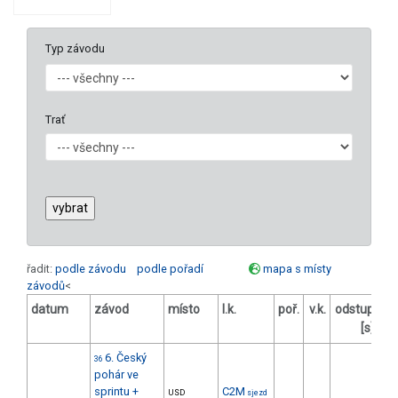
Typ závodu
Trať
řadit:
podle závodu
podle pořadí
mapa s místy
závodů
<
datum
závod
místo
l.k.
poř.
v.k.
odstup
od
[s]
6. Český
36
pohár ve
sprintu +
C2M
USD
sjezd