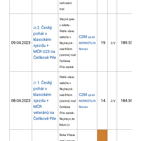
náhradní
trať
Stejně jako
v sobotu -
2. Český
23
Podle stavu
pohár v
C2M
vodočtu v
sjezd
klasickém
09.04.2023
19.
189.55
Rejštejně -
MORNŠTEJN
2/V
sjezdu +
nad 85cm
Roman
MČR U23 na
(včetně) trať
Čeňkově Pile
Čeňkova
Pila soutok
Podle stavu
1. Český
21
vodočtu v
pohár v
Rejštejně -
klasickém
C2M
nad 85cm
sjezd
08.04.2023
sjezdu +
14.
184.36
(včetně) trať
MORNŠTEJN
2/V
MČR
Čeňkova
Roman
veteránů na
Pila soutok -
Čeňkově Pile
Rejštejn, do
84cm (v
Řeka Vltava