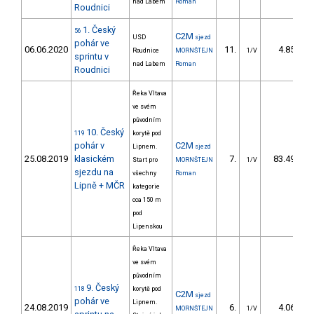
nad Labem
Roman
Roudnici
1. Český
56
C2M
USD
sjezd
pohár ve
06.06.2020
11.
4.85
Roudnice
MORNŠTEJN
1/V
sprintu v
nad Labem
Roman
Roudnici
Řeka Vltava
ve svém
původním
10. Český
119
korytě pod
pohár v
C2M
Lipnem.
sjezd
25.08.2019
klasickém
7.
83.49
Start pro
MORNŠTEJN
1/V
sjezdu na
všechny
Roman
Lipně + MČR
kategorie
cca 150 m
pod
Lipenskou
Řeka Vltava
ve svém
původním
9. Český
118
korytě pod
C2M
sjezd
pohár ve
Lipnem.
24.08.2019
6.
4.06
MORNŠTEJN
1/V