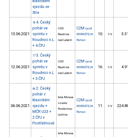
klasickém
sjezdu ve
Stra
4. Český
78
pohár ve
C2M
USD
sjezd
13.06.2021
sprintu v
10.
3.31
Roudnice
MORNŠTEJN
1/V
Roudnici n.L.
nad Labem
Roman
+ 4.ČPJ
3. Český
77
pohár ve
C2M
USD
sjezd
12.06.2021
sprintu v
16.
4.91
Roudnice
MORNŠTEJN
1/V
Roudnici n.L.
nad Labem
Roman
+ 3.ČPJ
2. Český
46
pohár v
řeka Morava
klasickém
C2M
sjezd
v úseku
06.06.2021
sjezdu +
11.
224.88
MORNŠTEJN
1/V
Postřelmov-
MČR U23 +
Roman
Leština
2.ČPJ v
Postřelmově
řeka Morava