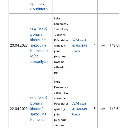
sprintu v
Roudnici n.L.
Řeka
Kamenice v
4. Český
31
úseku Plavy
pohár v
- Jesenné.
klasickém
C2M
Pořadatel si
sjezd
23.04.2023
sjezdu na
4.
143.69
vyhrazuje
MORNŠTEJN
1/V
Kamenici +
právo
Roman
MČR
přesunout
dospělých
závod na
náhradní
trať
Řeka
Kamenice v
úseku Plavy
3. Český
30
- Jesenné.
pohár v
C2M
Pořadatel si
sjezd
22.04.2023
klasickém
5.
142.62
vyhrazuje
MORNŠTEJN
1/V
sjezdu na
právo
Roman
Kamenici
přesunout
závod na