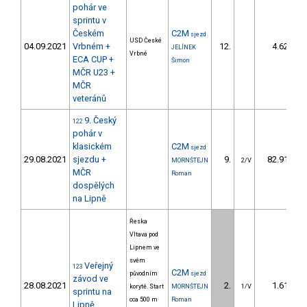
pohár ve
sprintu v
Českém
C2M
sjezd
USD České
04.09.2021
Vrbném +
12.
4.62
JELÍNEK
Vrbné
ECA CUP +
Šimon
MČR U23 +
MČR
veteránů
9. Český
122
pohár v
klasickém
C2M
sjezd
29.08.2021
sjezdu +
9.
82.91
MORNŠTEJN
2/V
MČR
Roman
dospělých
na Lipně
Řeska
Vltava pod
Lipnem ve
svém
Veřejný
123
C2M
původním
sjezd
závod ve
28.08.2021
2.
1.61
korytě. Start
MORNŠTEJN
1/V
sprintu na
cca 500 m
Roman
Lipně