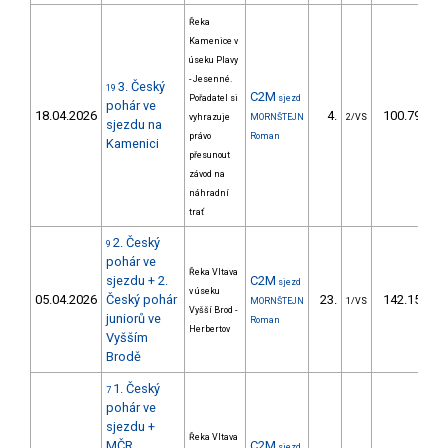
Řeka
Kamenice v
úseku Plavy
- Jesenné.
3. Český
19
C2M
Pořadatel si
sjezd
pohár ve
18.04.2026
4.
100.79
vyhrazuje
MORNŠTEJN
2/VS
sjezdu na
právo
Roman
Kamenici
přesunout
závod na
náhradní
trať
2. Český
9
pohár ve
Řeka Vltava
sjezdu + 2.
C2M
sjezd
v úseku
05.04.2026
Český pohár
23.
142.15
MORNŠTEJN
1/VS
Vyšší Brod -
juniorů ve
Roman
Herbertov
Vyšším
Brodě
1. Český
7
pohár ve
sjezdu +
Řeka Vltava
MČR
C2M
sjezd