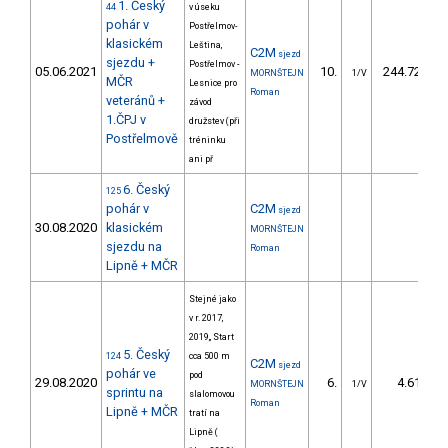
1. Český
44
v úseku
pohár v
Postřelmov-
klasickém
Leština,
C2M
sjezd
sjezdu +
Postřelmov -
05.06.2021
10.
244.72
MORNŠTEJN
1/V
MČR
Lesnice pro
Roman
veteránů +
závod
1.ČPJ v
družstev (při
Postřelmově
tréninku
ani př
6. Český
125
pohár v
C2M
sjezd
30.08.2020
klasickém
MORNŠTEJN
sjezdu na
Roman
Lipně + MČR
Stejné jako
v r. 2017,
2019,, Start
5. Český
124
cca 500 m
C2M
sjezd
pohár ve
pod
29.08.2020
6.
4.61
MORNŠTEJN
1/V
sprintu na
slalomovou
Roman
Lipně + MČR
tratí na
Lipně (