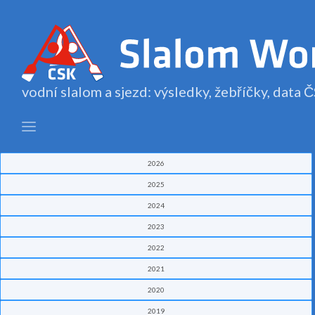
vodní slalom a sjezd: výsledky, žebříčky, data
2026
2025
2024
2023
2022
2021
2020
2019