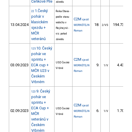
Čeňkově Pile
závodu
1.Český
22
Řeka Otava -
pohár v
podle stavu
C2M
sjezd
klasickém
vodočtu v
13.04.2024
18.
194.73
MORNŠTEJN
2/VS
sjezdu +
Rejštejně -
Roman
MČR
viz. pořad
veteránů
závodu
10. Český
125
pohár ve
sprintu +
C2M
sjezd
USD České
03.09.2023
ECA cup +
9.
4.43
MORNŠTEJN
1/V
Vrbné
MČR U23 v
Roman
Českém
Vrbném
9. Český
123
pohár ve
sprintu +
C2M
sjezd
ECA Cup +
USD České
02.09.2023
6.
1.70
MORNŠTEJN
1/V
MČR
Vrbné
Roman
veteránů v
Českém
Vrbném