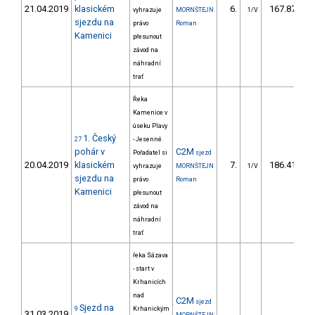
21.04.2019
klasickém
6.
167.87
vyhrazuje
MORNŠTEJN
1/V
sjezdu na
právo
Roman
Kamenici
přesunout
závod na
náhradní
trať
Řeka
Kamenice v
úseku Plavy
1. Český
27
- Jesenné.
pohár v
C2M
Pořadatel si
sjezd
20.04.2019
klasickém
7.
186.41
vyhrazuje
MORNŠTEJN
1/V
sjezdu na
právo
Roman
Kamenici
přesunout
závod na
náhradní
trať
řeka Sázava
- start v
Krhanicích
nad
C2M
sjezd
Sjezd na
9
Krhanickým
31.03.2019