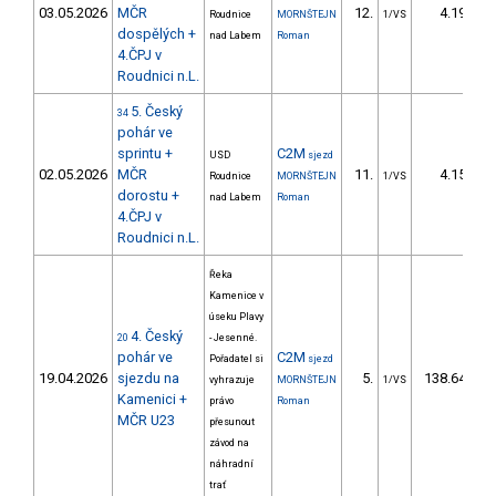
03.05.2026
MČR
12.
4.19
Roudnice
MORNŠTEJN
1/VS
dospělých +
nad Labem
Roman
4.ČPJ v
Roudnici n.L.
5. Český
34
pohár ve
sprintu +
C2M
USD
sjezd
02.05.2026
MČR
11.
4.15
Roudnice
MORNŠTEJN
1/VS
dorostu +
nad Labem
Roman
4.ČPJ v
Roudnici n.L.
Řeka
Kamenice v
úseku Plavy
4. Český
20
- Jesenné.
pohár ve
C2M
Pořadatel si
sjezd
19.04.2026
sjezdu na
5.
138.64
vyhrazuje
MORNŠTEJN
1/VS
Kamenici +
právo
Roman
MČR U23
přesunout
závod na
náhradní
trať