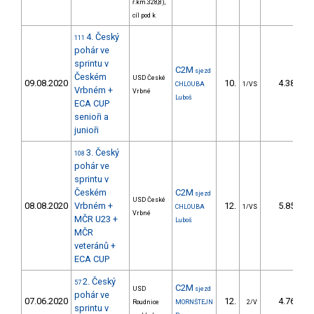
ř.km.328,8),
cíl pod k
4. Český
111
pohár ve
sprintu v
C2M
sjezd
Českém
USD České
09.08.2020
10.
4.38
CHLOUBA
1/VS
Vrbném +
Vrbné
Luboš
ECA CUP
senioři a
junioři
3. Český
108
pohár ve
sprintu v
Českém
C2M
sjezd
USD České
08.08.2020
Vrbném +
12.
5.85
CHLOUBA
1/VS
Vrbné
MČR U23 +
Luboš
MČR
veteránů +
ECA CUP
2. Český
57
C2M
USD
sjezd
pohár ve
07.06.2020
12.
4.76
Roudnice
MORNŠTEJN
2/V
sprintu v