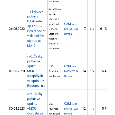
pod jezem
Řeka Vltava
Světový
118
ve svém
pohár v
původním
klasickém
C2M
korytě pod
sjezd
sjezdu + 7.
26.08.2023
7.
61.72
Lipnem.
MORNŠTEJN
2/V
Český pohár
Start pro
Roman
v klasickém
všechny
sjezdu na
kategorie
Lipně
pod jezem
6. Český
44
pohár ve
sprintu +
C2M
USD
sjezd
01.05.2023
MČR
14.
6.41
Roudnice
MORNŠTEJN
1/V
dospělých
nad Labem
Roman
ve sprintu v
Roudnici n.L.
5. Český
42
pohár ve
sprintu
C2M
USD
sjezd
30.04.2023
+MČR
12.
5.71
Roudnice
MORNŠTEJN
1/V
dorostu ve
nad Labem
Roman