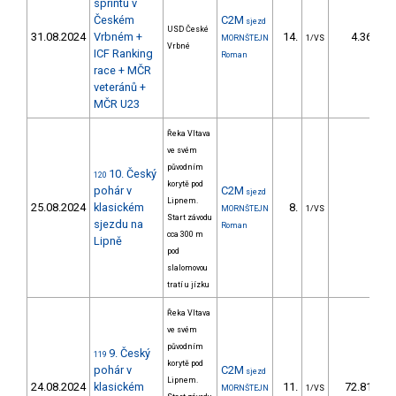
sprintu v
Českém
C2M
sjezd
USD České
31.08.2024
Vrbném +
14.
4.36
MORNŠTEJN
1/VS
Vrbné
ICF Ranking
Roman
race + MČR
veteránů +
MČR U23
Řeka Vltava
ve svém
původním
10. Český
120
korytě pod
pohár v
C2M
sjezd
Lipnem.
25.08.2024
klasickém
8.
MORNŠTEJN
1/VS
Start závodu
sjezdu na
Roman
cca 300 m
Lipně
pod
slalomovou
tratí u jízku
Řeka Vltava
ve svém
původním
9. Český
119
korytě pod
pohár v
C2M
sjezd
Lipnem.
24.08.2024
klasickém
11.
72.81
MORNŠTEJN
1/VS