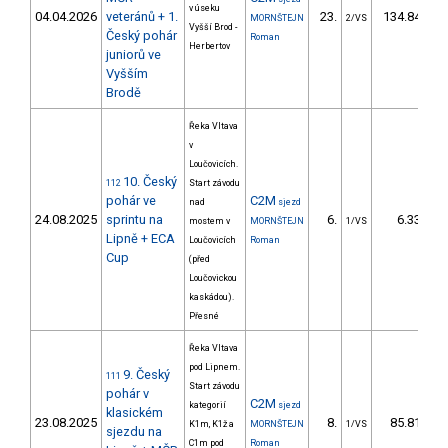
v úseku
04.04.2026
veteránů + 1.
23.
134.84
MORNŠTEJN
2/VS
Vyšší Brod -
Český pohár
Roman
Herbertov
juniorů ve
Vyšším
Brodě
Řeka Vltava
v
Loučovicích.
10. Český
112
Start závodu
pohár ve
C2M
nad
sjezd
24.08.2025
sprintu na
6.
6.33
mostem v
MORNŠTEJN
1/VS
Lipně + ECA
Loučovicích
Roman
Cup
(před
Loučovickou
kaskádou).
Přesné
Řeka Vltava
pod Lipnem.
9. Český
111
Start závodu
pohár v
C2M
kategorií
sjezd
klasickém
23.08.2025
8.
85.81
K1m, K1ž a
MORNŠTEJN
1/VS
sjezdu na
C1m pod
Roman