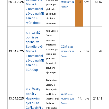
mostem pod
20.04.2025
3.
43.57
MORNŠTEJN
1/VS
Mlýně +
jezem pod
Roman
2.nominační
přehradou
závod na ME
Labská, cíl
senioři +
dlouhého
MČR dosp
sjezdu po
řeka Labe - v
3. Český
27
úseku
pohár ve
nasedací
sprintu ve
místo pod
Špindlerově
C2M
sjezd
mostem pod
19.04.2025
Mlýně +
7.
5.44
MORNŠTEJN
1/VS
jezem pod
1.nominační
Roman
přehradou
závod na ME
Labská, cíl
senioři +
dlouhého
ECA Cup
sjezdu po
Podle stavu
vodočtu v
2. Český
26
Rejštejně -
pohár v
C2M
nad 85cm
sjezd
13.04.2025
klasickém
14.
213.13
(včetně) trať
MORNŠTEJN
1/VS
sjezdu na
Čeňkova
Roman
Čeňkově Pile
Pila soutok -