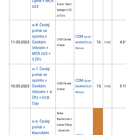
Lipně + MČR
hrází. Start
U23
kategorií C2
a C1ž c
8. Český
46
pohár ve
sprintu v
C2M
sjezd
USD České
11.05.2025
Českém
13.
4.31
MORNŠTEJN
1/VS
Vrbné
Vrbném +
Roman
MČR U23 +
5.ČPJ
7. Český
44
pohár ve
sprintu v
C2M
sjezd
USD České
10.05.2025
Českém
15.
5.19
MORNŠTEJN
1/VS
Vrbné
Vrbném + 4.
Roman
ČPJ + ECA
Cup
Řeka
Kamenice v
6. Český
36
úseku Plavy
pohár v
- Jesenné.
klasickém