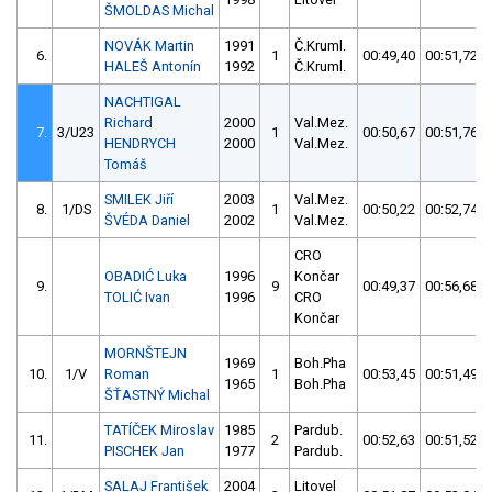
ŠMOLDAS Michal
NOVÁK Martin
1991
Č.Kruml.
6.
1
00:49,40
00:51,72
HALEŠ Antonín
1992
Č.Kruml.
NACHTIGAL
Richard
2000
Val.Mez.
7.
3/U23
1
00:50,67
00:51,76
HENDRYCH
2000
Val.Mez.
Tomáš
SMILEK Jiří
2003
Val.Mez.
8.
1/DS
1
00:50,22
00:52,74
ŠVÉDA Daniel
2002
Val.Mez.
CRO
OBADIĆ Luka
1996
Končar
9.
9
00:49,37
00:56,68
TOLIĆ Ivan
1996
CRO
Končar
MORNŠTEJN
1969
Boh.Pha
10.
1/V
Roman
1
00:53,45
00:51,49
1965
Boh.Pha
ŠŤASTNÝ Michal
TATÍČEK Miroslav
1985
Pardub.
11.
2
00:52,63
00:51,52
PISCHEK Jan
1977
Pardub.
SALAJ František
2004
Litovel