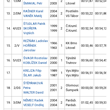
12.
1/DM
2
00:51,87
00:52,04
ŠMAKAL Petr
2003
Litovel
RAŠNER Karel
2004
Postřelm
13.
2/DM
2
00:53,22
00:51,88
VANĚK Matěj
2004
VS Tábor
ŠTUDLAR Patrik
1999
Č.Kruml.
14.
4/U23
SKOŘEPA
2
00:52,54
00:54,12
1999
Č.Kruml.
Vojtěch
REŽŇÁK Ladislav
1966
KK Brno
15.
2/V
HOŘÍNEK
1
00:53,46
00:57,78
1963
Litovel
Jaroslav
ŠVAGR Rostislav
2000
Týniště
16.
5/U23
1
00:56,60
00:54,45
KOBLÍŽEK Daniel
2000
Trutnov
KREJZA Filip
1989
Vys.Mýto
17.
1
00:56,51
00:56,56
ŠILAR Jakub
1987
Vys.Mýto
ŠTĚPÁNKOVÁ
2001
Olomouc
18.
2/DS
Petra
2
00:00,00
00:59,28
2001
Šumperk
WALTER David
NĚMEC Radek
2004
Pardub.
19.
3/DM
2
01:02,45
00:59,33
VESELÝ Ondřej
2004
Pardub.