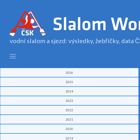
vodní slalom a sjezd: výsledky, žebříčky, data
2026
2025
2024
2023
2022
2021
2020
2019