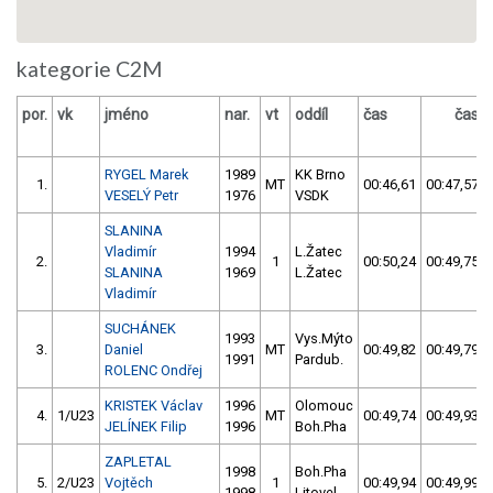
kategorie C2M
por.
vk
jméno
nar.
vt
oddíl
čas
čas
RYGEL Marek
1989
KK Brno
1.
MT
00:46,61
00:47,57
VESELÝ Petr
1976
VSDK
SLANINA
Vladimír
1994
L.Žatec
2.
1
00:50,24
00:49,75
SLANINA
1969
L.Žatec
Vladimír
SUCHÁNEK
1993
Vys.Mýto
3.
Daniel
MT
00:49,82
00:49,79
1991
Pardub.
ROLENC Ondřej
KRISTEK Václav
1996
Olomouc
4.
1/U23
MT
00:49,74
00:49,93
JELÍNEK Filip
1996
Boh.Pha
ZAPLETAL
1998
Boh.Pha
5.
2/U23
Vojtěch
1
00:49,94
00:49,99
1998
Litovel