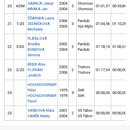
GABRLÍK Jakub
2004
Olomouc
20.
4/DM
3
01:01,57
00:59,84
MRÁKA Jan
2004
Olomouc
ŽĎÁRSKÁ Laura
2006
Pardub.
21.
1/ZS
ZEDNÍČKOVÁ
3
01:04,56
01:10,28
2005
Vys.Mýto
Michaela
PLÁŠILOVÁ
Anežka
2002
Pardub.
22.
3/DS
3
01:18,14
01:06,24
BUNDOVÁ
2004
Pardub.
Simona
BEIER Alva
2005
Trutnov
23.
2/ZS
FLORIÁN
2
01:17,34
00:00,00
2006
Trutnov
Jindřich
HOCHSCHORNER
Peter
1979
SVK
24.
9
00:00,00
00:00,00
HOCHSCHORNER
1979
SVK
Pavol
VAŇKOVÁ Klára
2001
VS Tábor
25.
2
00:00,00
00:00,00
VANĚK Matěj
2004
VS Tábor