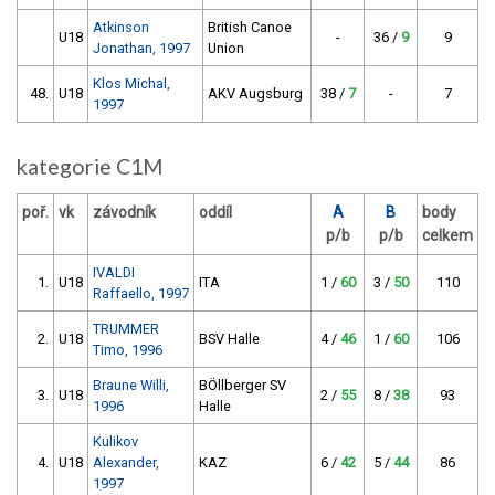
Atkinson
British Canoe
U18
-
36 /
9
9
Jonathan, 1997
Union
Klos Michal,
48.
U18
AKV Augsburg
38 /
7
-
7
1997
kategorie C1M
poř.
vk
závodník
oddíl
A
B
body
p/b
p/b
celkem
IVALDI
1.
U18
ITA
1 /
60
3 /
50
110
Raffaello, 1997
TRUMMER
2.
U18
BSV Halle
4 /
46
1 /
60
106
Timo, 1996
Braune Willi,
BÖllberger SV
3.
U18
2 /
55
8 /
38
93
1996
Halle
Kulikov
4.
U18
Alexander,
KAZ
6 /
42
5 /
44
86
1997