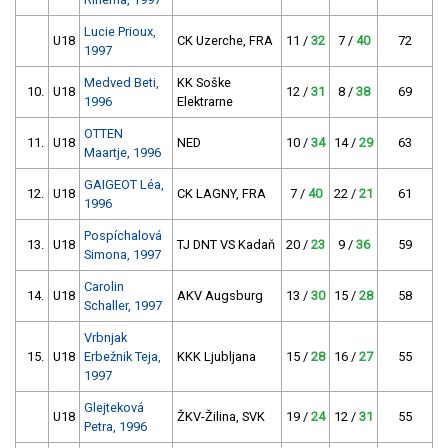
Lucie Prioux,
U18
CK Uzerche, FRA
11 /
32
7 /
40
72
1997
Medved Beti,
KK Soške
10.
U18
12 /
31
8 /
38
69
1996
Elektrarne
OTTEN
11.
U18
NED
10 /
34
14 /
29
63
Maartje, 1996
GAIGEOT Léa,
12.
U18
CK LAGNY, FRA
7 /
40
22 /
21
61
1996
Pospíchalová
13.
U18
TJ DNT VS Kadaň
20 /
23
9 /
36
59
Simona, 1997
Carolin
14.
U18
AKV Augsburg
13 /
30
15 /
28
58
Schaller, 1997
Vrbnjak
15.
U18
Erbežnik Teja,
KKK Ljubljana
15 /
28
16 /
27
55
1997
Glejteková
U18
ŽKV-Žilina, SVK
19 /
24
12 /
31
55
Petra, 1996