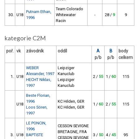
Team Colorado
Putnam Ethan,
30.
U18
Whitewater
-
28 /
9
9
1996
Racin
kategorie C2M
poř.
vk
závodník
oddíl
A
B
body
p/b
p/b
celkem
WEBER
Leipziger
Alexander, 1997
Kanuclub
1.
U18
2 /
55
1 /
60
115
HECHT Niklas,
Leipziger
1997
Kanuclub
Beste Florian,
1996
KC Hilden, GER
U18
1 /
60
2 /
55
115
Loos Sören,
KC Hilden, GER
1997
LE PONCIN,
CESSON SEVIGNE
1996
BRETAGNE, FRA
3.
U18
BAPTISTE
3 /
50
4 /
45
95
CESSON SEVIGNE