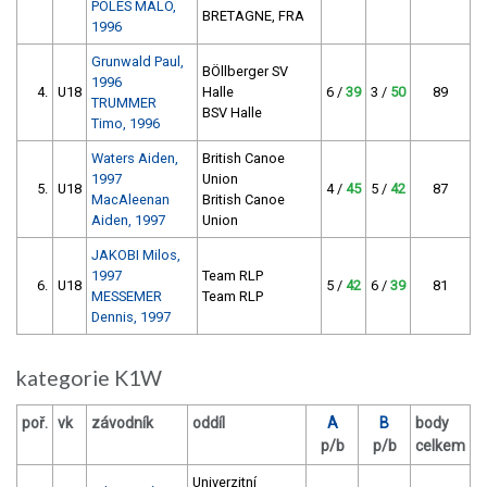
POLES MALO,
BRETAGNE, FRA
1996
Grunwald Paul,
BÖllberger SV
1996
4.
U18
Halle
6 /
39
3 /
50
89
TRUMMER
BSV Halle
Timo, 1996
Waters Aiden,
British Canoe
1997
Union
5.
U18
4 /
45
5 /
42
87
MacAleenan
British Canoe
Aiden, 1997
Union
JAKOBI Milos,
1997
Team RLP
6.
U18
5 /
42
6 /
39
81
MESSEMER
Team RLP
Dennis, 1997
kategorie K1W
poř.
vk
závodník
oddíl
A
B
body
p/b
p/b
celkem
Univerzitní