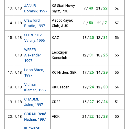
JANUR
KS Start Nowy
13.
U18
7 /
40
21 /
22
62
Dominik, 1997
Sącz, POL
Crawford
Ascot Kayak
14.
U18
3 /
50
29 /
7
57
Brodie, 1997
Club, AUS
SHIROKOV
15.
U18
KAZ
18 /
25
12 /
31
56
Valeriy, 1996
WEBER
Leipziger
U18
Alexander,
12 /
31
18 /
25
56
Kanuclub
1997
Loos Sören,
17.
U18
KC Hilden, GER
17 /
26
14 /
29
55
1997
Vidmar
18.
U18
KKK Tacen
19 /
24
13 /
30
54
Klemen, 1997
CHAUMET
19.
U18
CD22
16 /
27
19 /
24
51
Jules, 1997
CORAIL René
20.
U18
VICK
21 /
22
15 /
28
50
Nathan, 1997
PUCHEOU