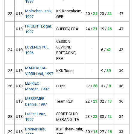
1997
Molocher Janik,
KK Rosenheim,
22.
U18
20 /
25
23 /
22
47
1997
GER
PRIGENT Edgar,
U18
CUPPEV, FRA
24 /
21
19 /
26
47
1997
CESSON
EUZENES POL,
SEVIGNE
24.
U18
-
6 /
42
42
1996
BRETAGNE,
FRA
MANFREDA-
25.
U18
KKK Tacen
-
9 /
39
39
VIDRIH Val, 1997
LEFRIEC
26.
U18
CD22
17 /
28
37 /
8
36
Morgan, 1997
MESSEMER
U18
Team RLP
22 /
23
32 /
13
36
Dennis, 1997
Luther Lenz,
SPORT CLUB
28.
U18
23 /
22
33 /
12
34
1997
MERANO, ITA
Bremer Nils,
KST Rhein-Ruhr,
29.
U18
30 /
15
27 /
18
33