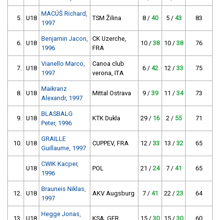
MACÚŠ Richard,
5.
U18
TSM Žilina
8 /
40
5 /
43
83
1997
Benjamin Jacon,
CK Uzerche,
6.
U18
10 /
38
10 /
38
76
1996
FRA
Vianello Marco,
Canoa club
7.
U18
6 /
42
12 /
33
75
1997
verona, ITA
Maikranz
8.
U18
Mittal Ostrava
9 /
39
11 /
34
73
Alexandr, 1997
BLASBALG
9.
U18
KTK Dukla
29 /
16
2 /
55
71
Peter, 1996
GRAILLE
10.
U18
CUPPEV, FRA
12 /
33
13 /
32
65
Guillaume, 1997
CWIK Kacper,
U18
POL
21 /
24
7 /
41
65
1996
Brauneis Niklas,
12.
U18
AKV Augsburg
7 /
41
22 /
23
64
1997
Hegge Jonas,
13.
U18
KSA, GER
15 /
30
15 /
30
60