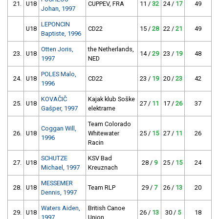
21.
U18
CUPPEV, FRA
11 /
32
24 /
17
49
Johan, 1997
LEPONCIN
U18
CD22
15 /
28
22 /
21
49
Baptiste, 1996
Otten Joris,
the Netherlands,
23.
U18
14 /
29
23 /
19
48
1997
NED
POLES Malo,
24.
U18
CD22
23 /
19
20 /
23
42
1996
KOVAČIČ
Kajak klub Soške
25.
U18
27 /
11
17 /
26
37
Gašper, 1997
elektrarne
Team Colorado
Coggan Will,
26.
U18
Whitewater
25 /
15
27 /
11
26
1996
Racin
SCHUTZE
KSV Bad
27.
U18
28 /
9
25 /
15
24
Michael, 1997
Kreuznach
MESSEMER
28.
U18
Team RLP
29 /
7
26 /
13
20
Dennis, 1997
Waters Aiden,
British Canoe
29.
U18
26 /
13
30 /
5
18
1997
Union