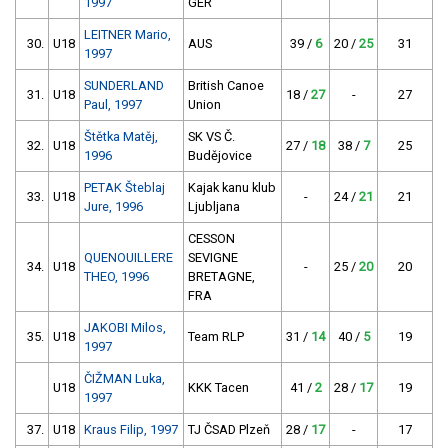
1997
GER
LEITNER Mario,
30.
U18
AUS
39 /
6
20 /
25
31
1997
SUNDERLAND
British Canoe
31.
U18
18 /
27
-
27
Paul, 1997
Union
Štětka Matěj,
SK VS Č.
32.
U18
27 /
18
38 /
7
25
1996
Budějovice
PETAK Šteblaj
Kajak kanu klub
33.
U18
-
24 /
21
21
Jure, 1996
Ljubljana
CESSON
QUENOUILLERE
SEVIGNE
34.
U18
-
25 /
20
20
THEO, 1996
BRETAGNE,
FRA
JAKOBI Milos,
35.
U18
Team RLP
31 /
14
40 /
5
19
1997
ČIŽMAN Luka,
U18
KKK Tacen
41 /
2
28 /
17
19
1997
37.
U18
Kraus Filip, 1997
TJ ČSAD Plzeň
28 /
17
-
17