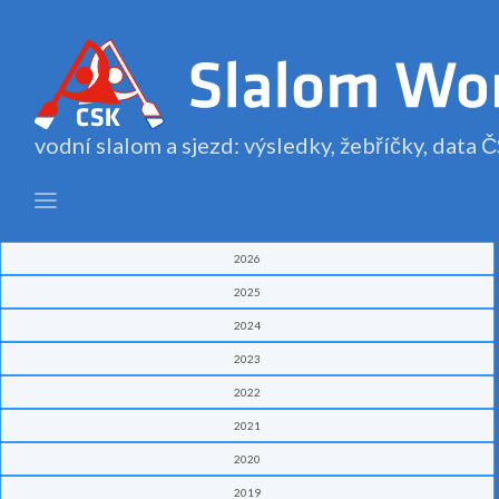
vodní slalom a sjezd: výsledky, žebříčky, data
2026
2025
2024
2023
2022
2021
2020
2019