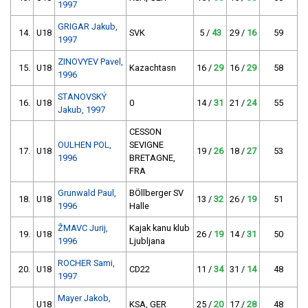
1997
GRIGAR Jakub,
14.
U18
SVK
5 /
43
29 /
16
59
1997
ZINOVYEV Pavel,
15.
U18
Kazachtasn
16 /
29
16 /
29
58
1996
STANOVSKÝ
16.
U18
0
14 /
31
21 /
24
55
Jakub, 1997
CESSON
OULHEN POL,
SEVIGNE
17.
U18
19 /
26
18 /
27
53
1996
BRETAGNE,
FRA
Grunwald Paul,
BÖllberger SV
18.
U18
13 /
32
26 /
19
51
1996
Halle
ŽMAVC Jurij,
Kajak kanu klub
19.
U18
26 /
19
14 /
31
50
1996
Ljubljana
ROCHER Sami,
20.
U18
CD22
11 /
34
31 /
14
48
1997
Mayer Jakob,
U18
KSA, GER
25 /
20
17 /
28
48