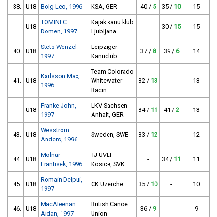
38.
U18
Bolg Leo, 1996
KSA, GER
40 /
5
35 /
10
15
TOMINEC
Kajak kanu klub
U18
-
30 /
15
15
Domen, 1997
Ljubljana
Stets Wenzel,
Leipziger
40.
U18
37 /
8
39 /
6
14
1997
Kanuclub
Team Colorado
Karlsson Max,
41.
U18
Whitewater
32 /
13
-
13
1996
Racin
Franke John,
LKV Sachsen-
U18
34 /
11
41 /
2
13
1997
Anhalt, GER
Wesström
43.
U18
Sweden, SWE
33 /
12
-
12
Anders, 1996
Molnar
TJ UVLF
44.
U18
-
34 /
11
11
Frantisek, 1996
Kosice, SVK
Romain Delpui,
45.
U18
CK Uzerche
35 /
10
-
10
1997
MacAleenan
British Canoe
46.
U18
36 /
9
-
9
Aidan, 1997
Union