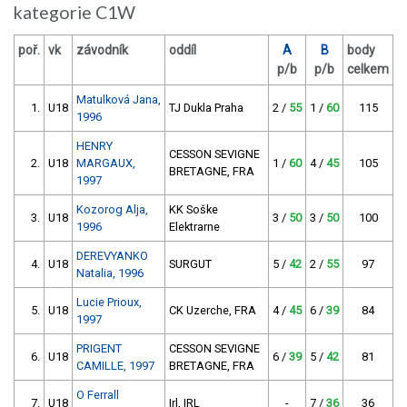
kategorie C1W
poř.
vk
závodník
oddíl
A
B
body
p/b
p/b
celkem
Matulková Jana,
1.
U18
TJ Dukla Praha
2 /
55
1 /
60
115
1996
HENRY
CESSON SEVIGNE
2.
U18
MARGAUX,
1 /
60
4 /
45
105
BRETAGNE, FRA
1997
Kozorog Alja,
KK Soške
3.
U18
3 /
50
3 /
50
100
1996
Elektrarne
DEREVYANKO
4.
U18
SURGUT
5 /
42
2 /
55
97
Natalia, 1996
Lucie Prioux,
5.
U18
CK Uzerche, FRA
4 /
45
6 /
39
84
1997
PRIGENT
CESSON SEVIGNE
6.
U18
6 /
39
5 /
42
81
CAMILLE, 1997
BRETAGNE, FRA
O Ferrall
7.
U18
Irl, IRL
-
7 /
36
36