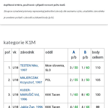
doplňková kritéria, používaná v případě rovnosti počtu bodů
.
Sloupce označené písmeny reprezentují jednotlivé závody dle seznamu výše, u každého závodníka
je uvedeno pořadí v závodě a získané body (p/b).
kategorie K1M
poř.
vk
závodník
oddíl
A
B
body
p/b
p/b
celkem
TESTEN Niko,
kkse slovenia,
1.
U18
3 /
50
1 /
60
110
1997
SLO
MAJERCZAK
2.
U18
POL
2 /
55
3 /
50
105
Krzysztof, 1997
KUDER-
3.
U18
MARUŠIČ Vid,
KKK Tacen
1 /
60
8 /
40
100
1996
4.
U18
Jakše Žan, 1996
KKK Tacen
4 /
44
4 /
44
88