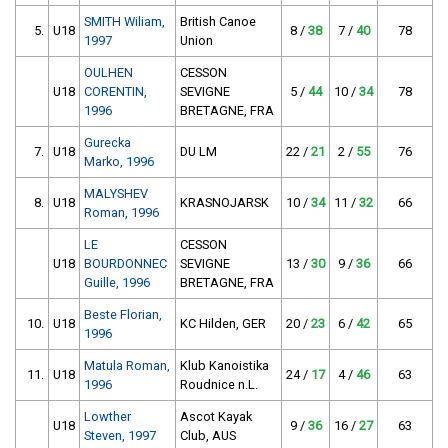
SMITH Wiliam,
British Canoe
5.
U18
8 /
38
7 /
40
78
1997
Union
OULHEN
CESSON
U18
CORENTIN,
SEVIGNE
5 /
44
10 /
34
78
1996
BRETAGNE, FRA
Gurecka
7.
U18
DU LM
22 /
21
2 /
55
76
Marko, 1996
MALYSHEV
8.
U18
KRASNOJARSK
10 /
34
11 /
32
66
Roman, 1996
LE
CESSON
U18
BOURDONNEC
SEVIGNE
13 /
30
9 /
36
66
Guille, 1996
BRETAGNE, FRA
Beste Florian,
10.
U18
KC Hilden, GER
20 /
23
6 /
42
65
1996
Matula Roman,
Klub Kanoistika
11.
U18
24 /
17
4 /
46
63
1996
Roudnice n.L.
Lowther
Ascot Kayak
U18
9 /
36
16 /
27
63
Steven, 1997
Club, AUS