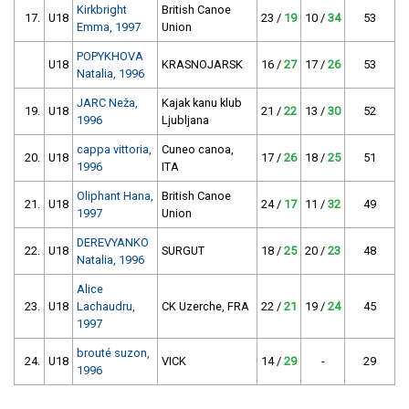
Kirkbright
British Canoe
17.
U18
23 /
19
10 /
34
53
Emma, 1997
Union
POPYKHOVA
U18
KRASNOJARSK
16 /
27
17 /
26
53
Natalia, 1996
JARC Neža,
Kajak kanu klub
19.
U18
21 /
22
13 /
30
52
1996
Ljubljana
cappa vittoria,
Cuneo canoa,
20.
U18
17 /
26
18 /
25
51
1996
ITA
Oliphant Hana,
British Canoe
21.
U18
24 /
17
11 /
32
49
1997
Union
DEREVYANKO
22.
U18
SURGUT
18 /
25
20 /
23
48
Natalia, 1996
Alice
23.
U18
Lachaudru,
CK Uzerche, FRA
22 /
21
19 /
24
45
1997
brouté suzon,
24.
U18
VICK
14 /
29
-
29
1996