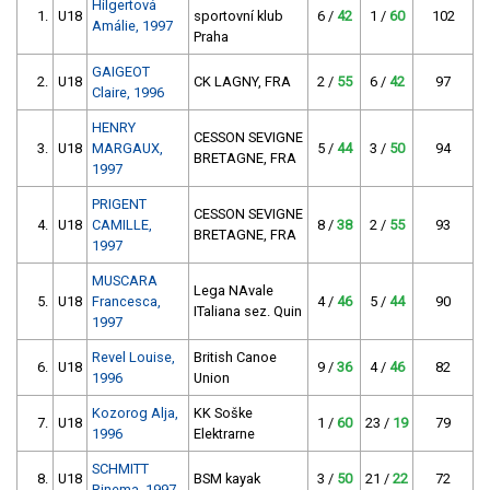
Hilgertová
1.
U18
sportovní klub
6 /
42
1 /
60
102
Amálie, 1997
Praha
GAIGEOT
2.
U18
CK LAGNY, FRA
2 /
55
6 /
42
97
Claire, 1996
HENRY
CESSON SEVIGNE
3.
U18
MARGAUX,
5 /
44
3 /
50
94
BRETAGNE, FRA
1997
PRIGENT
CESSON SEVIGNE
4.
U18
CAMILLE,
8 /
38
2 /
55
93
BRETAGNE, FRA
1997
MUSCARA
Lega NAvale
5.
U18
Francesca,
4 /
46
5 /
44
90
ITaliana sez. Quin
1997
Revel Louise,
British Canoe
6.
U18
9 /
36
4 /
46
82
1996
Union
Kozorog Alja,
KK Soške
7.
U18
1 /
60
23 /
19
79
1996
Elektrarne
SCHMITT
8.
U18
BSM kayak
3 /
50
21 /
22
72
Rinema, 1997