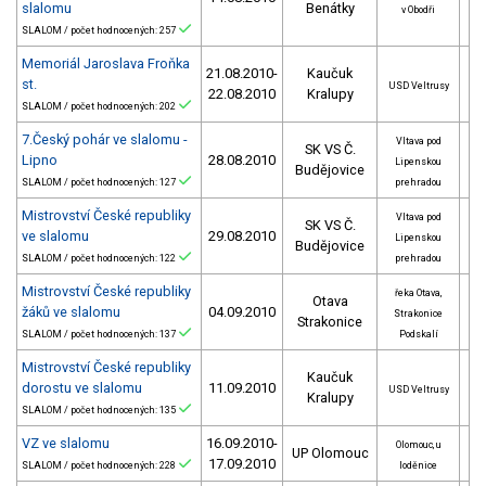
slalomu
Benátky
v Obodři
SLALOM / počet hodnocených: 257
Memoriál Jaroslava Froňka
21.08.2010-
Kaučuk
st.
USD Veltrusy
22.08.2010
Kralupy
SLALOM / počet hodnocených: 202
7.Český pohár ve slalomu -
Vltava pod
SK VS Č.
Lipno
28.08.2010
Lipenskou
Budějovice
SLALOM / počet hodnocených: 127
prehradou
Mistrovství České republiky
Vltava pod
SK VS Č.
ve slalomu
29.08.2010
Lipenskou
Budějovice
SLALOM / počet hodnocených: 122
prehradou
Mistrovství České republiky
řeka Otava,
Otava
žáků ve slalomu
04.09.2010
Strakonice
Strakonice
SLALOM / počet hodnocených: 137
Podskalí
Mistrovství České republiky
Kaučuk
dorostu ve slalomu
11.09.2010
USD Veltrusy
Kralupy
SLALOM / počet hodnocených: 135
VZ ve slalomu
16.09.2010-
Olomouc, u
UP Olomouc
17.09.2010
SLALOM / počet hodnocených: 228
loděnice