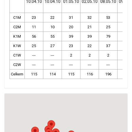
10.04.10
10.04.10
01.05.10
02.05.10
08.05.10
09.05.
C1M
23
22
31
32
53
53
C2M
11
10
20
21
25
24
K1M
56
55
39
39
79
77
K1W
25
27
23
22
37
36
C1W
---
---
2
2
2
3
C2W
---
---
---
---
---
---
Celkem
115
114
115
116
196
193