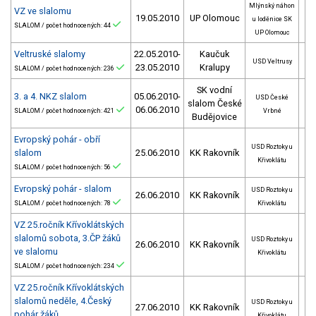
Mlýnský náhon
VZ ve slalomu
19.05.2010
UP Olomouc
u loděnice SK
SLALOM / počet hodnocených: 44
UP Olomouc
Veltruské slalomy
22.05.2010-
Kaučuk
USD Veltrusy
23.05.2010
Kralupy
SLALOM / počet hodnocených: 236
SK vodní
3. a 4. NKZ slalom
05.06.2010-
USD České
slalom České
06.06.2010
SLALOM / počet hodnocených: 421
Vrbné
Budějovice
Evropský pohár - obří
USD Roztoky u
slalom
25.06.2010
KK Rakovník
Křivoklátu
SLALOM / počet hodnocených: 56
Evropský pohár - slalom
USD Roztoky u
26.06.2010
KK Rakovník
SLALOM / počet hodnocených: 78
Křivoklátu
VZ 25.ročník Křívoklátských
slalomů sobota, 3.ČP žáků
USD Roztoky u
26.06.2010
KK Rakovník
ve slalomu
Křivoklátu
SLALOM / počet hodnocených: 234
VZ 25.ročník Křívoklátských
slalomů neděle, 4.Český
USD Roztoky u
27.06.2010
KK Rakovník
pohár žáků
Křivoklátu