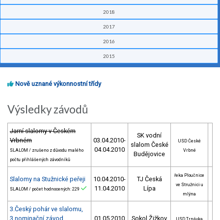
2018
2017
2016
2015
Nově uznané výkonnostní třídy
Výsledky závodů
Jarní slalomy v Českém
SK vodní
Vrbném
03.04.2010-
USD České
slalom České
04.04.2010
SLALOM / zrušeno z důvodu malého
Vrbné
Budějovice
počtu přihlášených závodníků
řeka Ploučnice
Slalomy na Stužnické peřeji
10.04.2010-
TJ Česká
ve Stružnici u
11.04.2010
Lípa
SLALOM / počet hodnocených: 229
mlýna
3.Český pohár ve slalomu,
3.nominační závod
01.05.2010
Sokol Žižkov
USD Trnávka