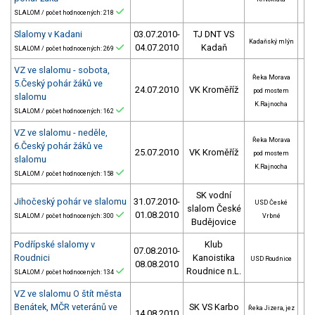
SLALOM / počet hodnocených: 218
Slalomy v Kadani
03.07.2010-
TJ DNT VS
Kadaňský mlýn
04.07.2010
Kadaň
SLALOM / počet hodnocených: 269
VZ ve slalomu - sobota,
Řeka Morava
5.Český pohár žáků ve
24.07.2010
VK Kroměříž
pod mostem
slalomu
K.Rajnocha
SLALOM / počet hodnocených: 162
VZ ve slalomu - neděle,
Řeka Morava
6.Český pohár žáků ve
25.07.2010
VK Kroměříž
pod mostem
slalomu
K.Rajnocha
SLALOM / počet hodnocených: 158
SK vodní
Jihočeský pohár ve slalomu
31.07.2010-
USD České
slalom České
01.08.2010
SLALOM / počet hodnocených: 300
Vrbné
Budějovice
Podřípské slalomy v
Klub
07.08.2010-
Roudnici
Kanoistika
USD Roudnice
08.08.2010
Roudnice n.L.
SLALOM / počet hodnocených: 134
VZ ve slalomu O štít města
Benátek, MČR veteránů ve
SK VS Karbo
Řeka Jizera, jez
14.08.2010