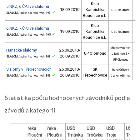
Klub
5.NKZ, 6.ČPJ ve slalomu
18.09.2010
Kanoistika
USD Roudnice
SLALOM / počet hodnocených: 193
Roudnice n.L.
Klub
6.NKZ, 7.ČPJ ve slalomu
19.09.2010
Kanoistika
USD Roudnice
SLALOM / počet hodnocených: 195
Roudnice n.L.
Mlýnský náhon
Hanácké slalomy
25.09.2010-
UP Olomouc
u loděnice SK
26.09.2010
SLALOM / počet hodnocených: 308
UP Olomouc
Slalomy v Třebechovicích
25.09.2010-
SK
Řeka Orlice v
26.09.2010
Třebechovice
SLALOM / počet hodnocených: 383
úseku loděnice
Statistika počtu hodnocených závodníků podle
závodů a kategorií
řeka
řeka
USD
USD
USD
USD
Ploučni
Ploučni
Trnávka
Trnávka
Troja
Troja