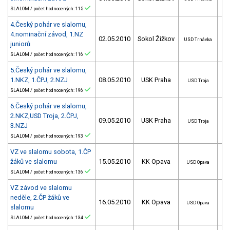
SLALOM / počet hodnocených: 115
4.Český pohár ve slalomu,
4.nominační závod, 1.NZ
02.05.2010
Sokol Žižkov
USD Trnávka
juniorů
SLALOM / počet hodnocených: 116
5.Český pohár ve slalomu,
1.NKZ, 1.ČPJ, 2.NZJ
08.05.2010
USK Praha
USD Troja
SLALOM / počet hodnocených: 196
6.Český pohár ve slalomu,
2.NKZ,USD Troja, 2.ČPJ,
09.05.2010
USK Praha
USD Troja
3.NZJ
SLALOM / počet hodnocených: 193
VZ ve slalomu sobota, 1.ČP
žáků ve slalomu
15.05.2010
KK Opava
USD Opava
SLALOM / počet hodnocených: 136
VZ závod ve slalomu
neděle, 2.ČP žáků ve
16.05.2010
KK Opava
USD Opava
slalomu
SLALOM / počet hodnocených: 134