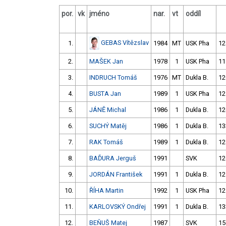
por.
vk
jméno
nar.
vt
oddíl
GEBAS Vítězslav
1.
1984
MT
USK Pha
12
2.
MAŠEK Jan
1978
1
USK Pha
11
3.
INDRUCH Tomáš
1976
MT
Dukla B.
12
4.
BUSTA Jan
1989
1
USK Pha
12
5.
JÁNĚ Michal
1986
1
Dukla B.
12
6.
SUCHÝ Matěj
1986
1
Dukla B.
13
7.
RAK Tomáš
1989
1
Dukla B.
12
8.
BAĎURA Jerguš
1991
SVK
12
9.
JORDÁN František
1991
1
Dukla B.
12
10.
ŘÍHA Martin
1992
1
USK Pha
12
11.
KARLOVSKÝ Ondřej
1991
1
Dukla B.
13
12.
BEŇUŠ Matej
1987
SVK
15