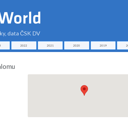
čky, data ČSK DV
3
2022
2021
2020
2019
2
lalomu