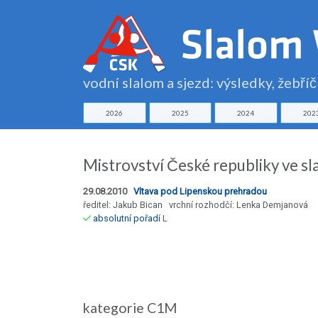
vodní slalom a sjezd: výsledky, žebří
2026
2025
2024
202
Mistrovství České republiky ve s
29.08.2010
Vltava pod Lipenskou prehradou
ředitel: Jakub Bican vrchní rozhodčí: Lenka Demjanová
absolutní pořadí
L
kategorie C1M