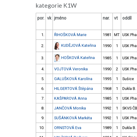
kategorie K1W
por.
vk
jméno
nar.
vt
oddíl
1.
ŘIHOŠKOVÁ Marie
1981
MT
USK Pha
KUDĚJOVÁ Kateřina
2.
1990
1
USK Pha
HOŠKOVÁ Kateřina
3.
1985
1
USK Pha
4.
VOJTOVÁ Veronika
1990
2
USK Pha
5.
GALUŠKOVÁ Karolína
1995
1
Sušice
6.
HILGERTOVÁ Štěpána
1968
1
Dukla B.
7.
KAŠPAROVÁ Anna
1985
1
USK Pha
8.
JANČOVÁ Monika
1992
1
SKVS Č
9.
SUŠÁNKOVÁ Markéta
1992
1
USK Pha
10.
ORNSTOVÁ Eva
1989
1
Dukla B.