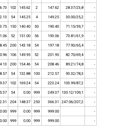
6.73
102
145.62
2
147.62
28.37/23,8
-
2.13
54
145.25
4
149.25
30.00/25,2
-
3.75
150
140.40
50
190.40
71.15/59,7
-
1.06
52
151.00
56
193.06
73.81/61,9
-
8.45
200
143.18
54
197.18
77.93/65,4
-
0.96
106
149.95
52
201.95
82.70/69,4
-
4.13
200
154.46
54
208.46
89.21/74,8
-
8.57
54
132.88
100
212.57
93.32/78,3
-
9.37
102
169.24
54
223.24
103.99/87,2
-
5.37
54
0.00
999
249.37
130.12/109,1
-
2.31
204
148.37
250
366.31
247.06/207,2
-
0.00
999
0.00
999
999.00
-
0.00
999
0.00
999
999.00
-