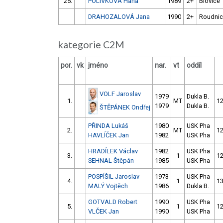
25.
POLÍVKOVÁ Hana
1989
2+
Blovice
DRAHOZALOVÁ Jana
1990
2+
Roudni
kategorie C2M
por.
vk
jméno
nar.
vt
oddíl
VOLF Jaroslav
1979
Dukla B.
1.
MT
12
1979
Dukla B.
ŠTĚPÁNEK Ondřej
PŘINDA Lukáš
1980
USK Pha
2.
MT
12
HAVLÍČEK Jan
1982
USK Pha
HRADÍLEK Václav
1982
USK Pha
3.
1
12
SEHNAL Štěpán
1985
USK Pha
POSPÍŠIL Jaroslav
1973
USK Pha
4.
1
13
MALÝ Vojtěch
1986
Dukla B.
GOTVALD Robert
1990
USK Pha
5.
1
12
VLČEK Jan
1990
USK Pha