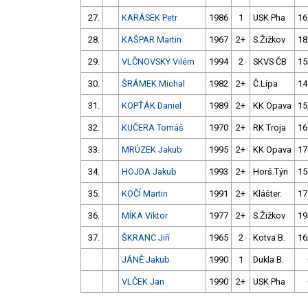
27.
KARÁSEK Petr
1986
1
USK Pha
16
28.
KAŠPAR Martin
1967
2+
S.Žižkov
18
29.
VLČNOVSKÝ Vilém
1994
2
SKVS ČB
15
30.
ŠRÁMEK Michal
1982
2+
Č.Lípa
14
31.
KOPŤÁK Daniel
1989
2+
KK Opava
15
32.
KUČERA Tomáš
1970
2+
RK Troja
16
33.
MRÚZEK Jakub
1995
2+
KK Opava
17
34.
HOJDA Jakub
1993
2+
Horš.Týn
15
35.
KOČÍ Martin
1991
2+
Klášter.
17
36.
MÍKA Viktor
1977
2+
S.Žižkov
19
37.
ŠKRANC Jiří
1965
2
Kotva B.
16
JÁNĚ Jakub
1990
1
Dukla B.
VLČEK Jan
1990
2+
USK Pha