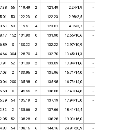
7.38
56
119.49
2
121.49
2.24/1,9
-
5.01
50
122.23
0
122.23
2.98/2,5
-
0.53
50
119.61
4
123.61
4.36/3,7
-
8.17
152
131.90
0
131.90
12.65/10,6
-
6.89
0
130.22
2
132.22
12.97/10,9
-
4.64
304
128.70
4
132.70
13.45/11,3
-
3.91
52
131.09
2
133.09
13.84/11,6
-
7.03
2
133.96
2
135.96
16.71/14,0
-
0.04
200
135.98
0
135.98
16.73/14,0
-
6.68
0
145.66
2
136.68
17.43/14,6
-
6.39
54
135.19
2
137.19
17.94/15,0
-
2.32
2
135.66
2
137.66
18.41/15,4
-
2.05
52
138.28
0
138.28
19.03/16,0
-
4.83
54
138.16
6
144.16
24.91/20,9
-