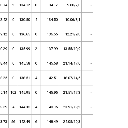
8.74
2
134.12
0
134.12
9.68/7,8
-
2.42
0
130.50
4
134.50
10.06/8,1
-
9.12
0
136.65
0
136.65
12.21/9,8
-
0.29
0
135.99
2
137.99
13.55/10,9
-
8.44
0
145.58
0
145.58
21.14/17,0
-
8.25
0
138.51
4
142.51
18.07/14,5
-
5.14
102
145.95
0
145.95
21.51/17,3
-
9.59
4
144.35
4
148.35
23.91/19,2
-
3.73
56
142.49
6
148.49
24.05/19,3
-