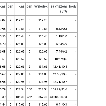
čas
pen
čas
pen
výsledek
za vítězem
body
s / %
4.02
2
119.25
0
119.25
-
9.95
0
119.58
0
119.58
0.33/0,3
-
0.56
0
120.44
0
120.44
1.19/1,0
-
5.70
0
125.09
0
125.09
5.84/4,9
-
6.08
0
126.69
0
126.69
7.44/6,2
-
3.53
0
129.52
0
129.52
10.27/8,6
-
8.68
0
129.66
2
131.66
12.41/10,4
-
6.67
2
127.80
4
131.80
12.55/10,5
-
5.95
0
129.96
2
131.96
12.71/10,7
-
5.79
0
128.54
100
228.54
109.29/91,6
-
3.39
0
105.31
452
557.31
438.06/367,3
-
1.44
0
117.66
2
119.66
0.41/0,3
-