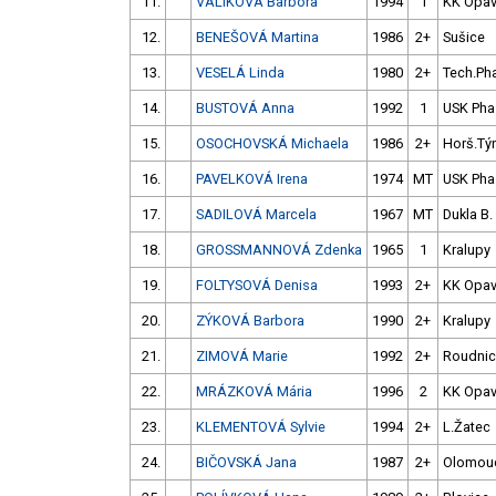
11.
VALÍKOVÁ Barbora
1994
1
KK Opa
12.
BENEŠOVÁ Martina
1986
2+
Sušice
13.
VESELÁ Linda
1980
2+
Tech.Ph
14.
BUSTOVÁ Anna
1992
1
USK Pha
15.
OSOCHOVSKÁ Michaela
1986
2+
Horš.Tý
16.
PAVELKOVÁ Irena
1974
MT
USK Pha
17.
SADILOVÁ Marcela
1967
MT
Dukla B.
18.
GROSSMANNOVÁ Zdenka
1965
1
Kralupy
19.
FOLTYSOVÁ Denisa
1993
2+
KK Opa
20.
ZÝKOVÁ Barbora
1990
2+
Kralupy
21.
ZIMOVÁ Marie
1992
2+
Roudni
22.
MRÁZKOVÁ Mária
1996
2
KK Opa
23.
KLEMENTOVÁ Sylvie
1994
2+
L.Žatec
24.
BIČOVSKÁ Jana
1987
2+
Olomou