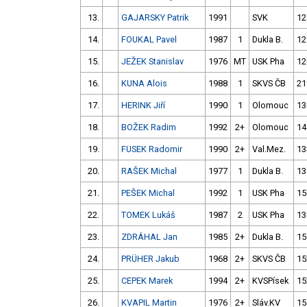
13.
GAJARSKY Patrik
1991
SVK
12
14.
FOUKAL Pavel
1987
1
Dukla B.
12
15.
JEŽEK Stanislav
1976
MT
USK Pha
12
16.
KUNA Alois
1988
1
SKVS ČB
21
17.
HERINK Jiří
1990
1
Olomouc
13
18.
BOŽEK Radim
1992
2+
Olomouc
14
19.
FUSEK Radomir
1990
2+
Val.Mez.
13
20.
RAŠEK Michal
1977
1
Dukla B.
13
21.
PEŠEK Michal
1992
1
USK Pha
15
22.
TOMEK Lukáš
1987
2
USK Pha
13
23.
ZDRÁHAL Jan
1985
2+
Dukla B.
15
24.
PRÜHER Jakub
1968
2+
SKVS ČB
15
25.
CEPEK Marek
1994
2+
KVSPísek
15
26.
KVAPIL Martin
1976
2+
Sláv.KV
15