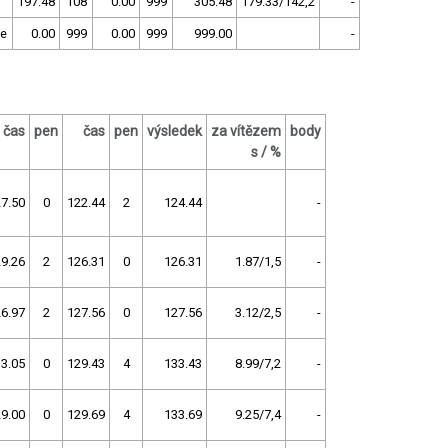
197.48
108
0.00
999
305.48
179.33/142,2
-
ce
0.00
999
0.00
999
999.00
-
čas
pen
čas
pen
výsledek
za vítězem
body
s / %
7.50
0
122.44
2
124.44
-
9.26
2
126.31
0
126.31
1.87/1,5
-
6.97
2
127.56
0
127.56
3.12/2,5
-
3.05
0
129.43
4
133.43
8.99/7,2
-
9.00
0
129.69
4
133.69
9.25/7,4
-