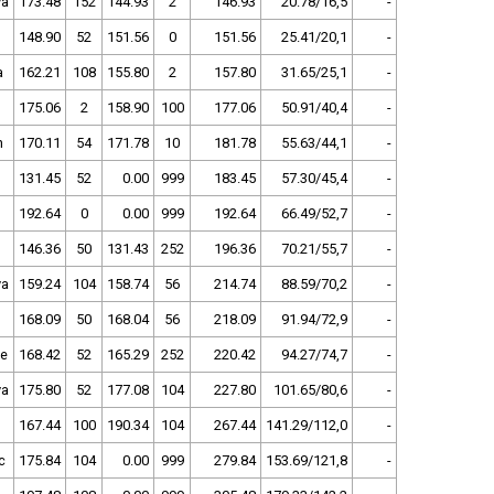
va
173.48
152
144.93
2
146.93
20.78/16,5
-
148.90
52
151.56
0
151.56
25.41/20,1
-
a
162.21
108
155.80
2
157.80
31.65/25,1
-
175.06
2
158.90
100
177.06
50.91/40,4
-
n
170.11
54
171.78
10
181.78
55.63/44,1
-
131.45
52
0.00
999
183.45
57.30/45,4
-
192.64
0
0.00
999
192.64
66.49/52,7
-
146.36
50
131.43
252
196.36
70.21/55,7
-
va
159.24
104
158.74
56
214.74
88.59/70,2
-
168.09
50
168.04
56
218.09
91.94/72,9
-
ce
168.42
52
165.29
252
220.42
94.27/74,7
-
va
175.80
52
177.08
104
227.80
101.65/80,6
-
167.44
100
190.34
104
267.44
141.29/112,0
-
c
175.84
104
0.00
999
279.84
153.69/121,8
-