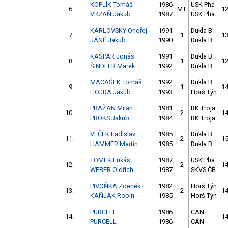
KOPLÍK Tomáš
1986
USK Pha
6.
MT
12
VRZÁŇ Jakub
1987
USK Pha
KARLOVSKÝ Ondřej
1991
Dukla B.
7.
1
13
JÁNĚ Jakub
1990
Dukla B.
KAŠPAR Jonáš
1991
Dukla B.
8.
1
12
ŠINDLER Marek
1992
Dukla B.
MACÁŠEK Tomáš
1992
Dukla B.
9.
1
14
HOJDA Jakub
1993
Horš.Týn
PRAŽAN Milan
1981
RK Troja
10.
2
14
PROKS Jakub
1984
RK Troja
VLČEK Ladislav
1985
Dukla B.
11.
2
15
HAMMER Martin
1985
Dukla B.
TOMEK Lukáš
1987
USK Pha
12.
2
14
WEBER Oldřich
1987
SKVS ČB
PIVOŇKA Zdeněk
1982
Horš.Týn
13.
2
14
KAŇJAK Robin
1985
Horš.Týn
PURCELL
1986
CAN
14.
14
PURCELL
1986
CAN