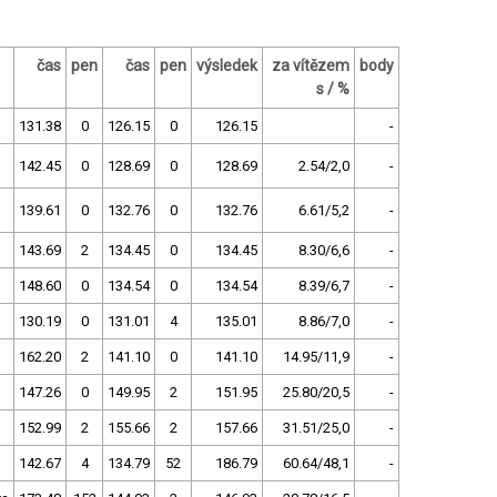
čas
pen
čas
pen
výsledek
za vítězem
body
s / %
131.38
0
126.15
0
126.15
-
142.45
0
128.69
0
128.69
2.54/2,0
-
139.61
0
132.76
0
132.76
6.61/5,2
-
143.69
2
134.45
0
134.45
8.30/6,6
-
148.60
0
134.54
0
134.54
8.39/6,7
-
130.19
0
131.01
4
135.01
8.86/7,0
-
162.20
2
141.10
0
141.10
14.95/11,9
-
B
147.26
0
149.95
2
151.95
25.80/20,5
-
152.99
2
155.66
2
157.66
31.51/25,0
-
142.67
4
134.79
52
186.79
60.64/48,1
-