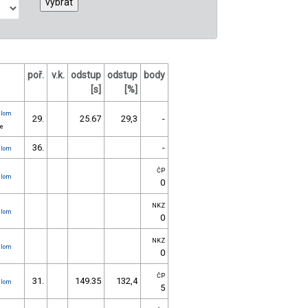
poř.
v.k.
odstup
odstup
body
[s]
[%]
alom
29.
25.67
29,3
-
ce
36.
-
alom
ČP
alom
0
NKZ
alom
0
NKZ
alom
0
ČP
31.
149.35
132,4
alom
5