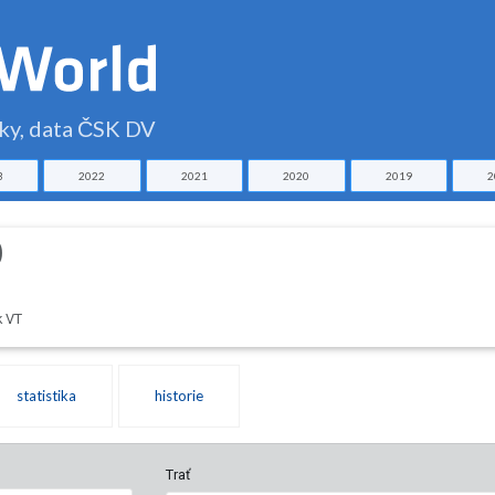
čky, data ČSK DV
3
2022
2021
2020
2019
2
0
k VT
statistika
historie
Trať