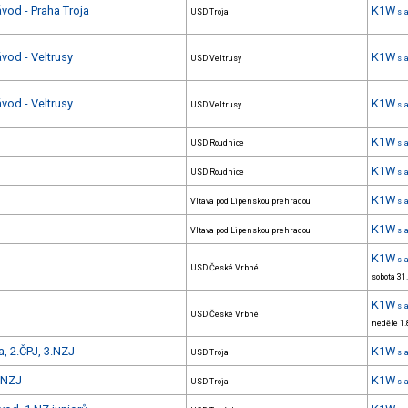
vod - Praha Troja
K1W
USD Troja
sl
vod - Veltrusy
K1W
USD Veltrusy
sl
vod - Veltrusy
K1W
USD Veltrusy
sl
K1W
USD Roudnice
sl
K1W
USD Roudnice
sl
K1W
Vltava pod Lipenskou prehradou
sl
K1W
Vltava pod Lipenskou prehradou
sl
K1W
sl
USD České Vrbné
sobota 31
K1W
sl
USD České Vrbné
neděle 1.
a, 2.ČPJ, 3.NZJ
K1W
USD Troja
sl
2.NZJ
K1W
USD Troja
sl