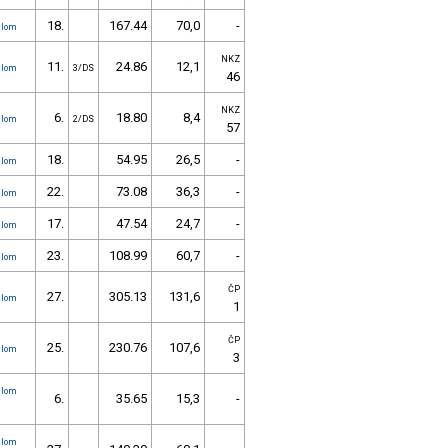
18.
167.44
70,0
-
alom
NKZ
11.
24.86
12,1
alom
3/DS
46
NKZ
6.
18.80
8,4
alom
2/DS
57
18.
54.95
26,5
-
alom
22.
73.08
36,3
-
alom
17.
47.54
24,7
-
alom
23.
108.99
60,7
-
alom
ČP
27.
305.13
131,6
alom
1
ČP
25.
230.76
107,6
alom
3
alom
6.
35.65
15,3
-
alom