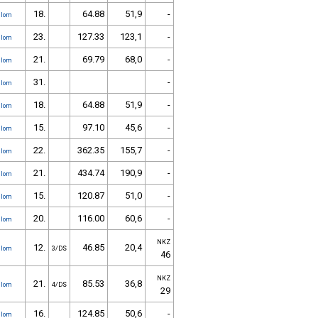
18.
64.88
51,9
-
alom
23.
127.33
123,1
-
alom
21.
69.79
68,0
-
alom
31.
-
alom
18.
64.88
51,9
-
alom
15.
97.10
45,6
-
alom
22.
362.35
155,7
-
alom
21.
434.74
190,9
-
alom
15.
120.87
51,0
-
alom
20.
116.00
60,6
-
alom
NKZ
12.
46.85
20,4
alom
3/DS
46
NKZ
21.
85.53
36,8
alom
4/DS
29
16.
124.85
50,6
-
alom