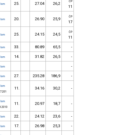
ČP
25.
27.04
26,2
alom
11
ČP
20.
26.90
25,9
alom
17
ČP
25.
24.15
24,5
alom
11
33.
80.89
65,5
-
alom
14.
31.82
26,5
-
alom
-
alom
27.
235.28
186,9
-
alom
alom
11.
34.16
30,2
-
.7.201
alom
11.
20.97
18,7
-
8.2010
22.
24.12
23,6
-
alom
17.
26.98
25,3
-
alom