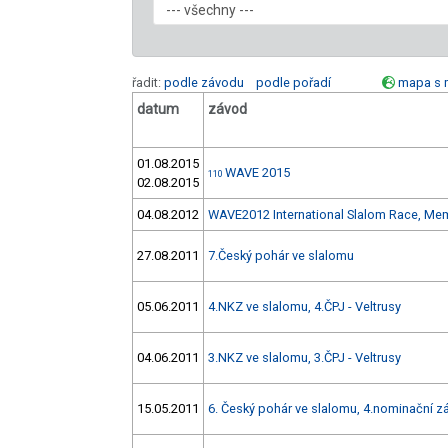
řadit:
podle závodu
podle pořadí
mapa s 
datum
závod
01.08.2015
WAVE 2015
110
02.08.2015
04.08.2012
WAVE2012 International Slalom Race, Mem
27.08.2011
7.Český pohár ve slalomu
05.06.2011
4.NKZ ve slalomu, 4.ČPJ - Veltrusy
04.06.2011
3.NKZ ve slalomu, 3.ČPJ - Veltrusy
15.05.2011
6. Český pohár ve slalomu, 4.nominační zá