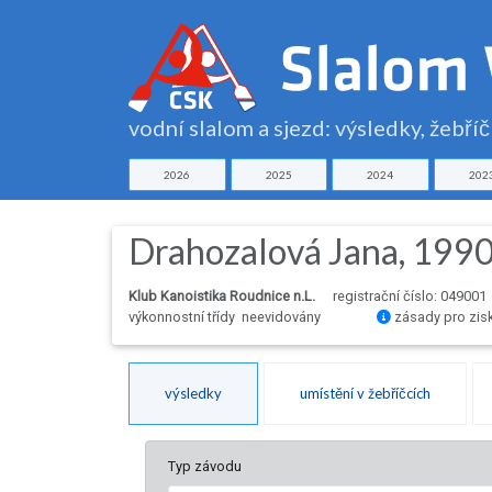
vodní slalom a sjezd: výsledky, žebří
2026
2025
2024
202
Drahozalová Jana, 199
Klub Kanoistika Roudnice n.L.
registrační číslo: 049001
výkonnostní třídy neevidovány
zásady pro zis
výsledky
umístění v žebříčcích
Typ závodu