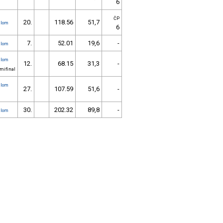
6
ČP
20.
118.56
51,7
alom
6
7.
52.01
19,6
-
alom
alom
12.
68.15
31,3
-
emifinal
alom
27.
107.59
51,6
-
30.
202.32
89,8
-
alom