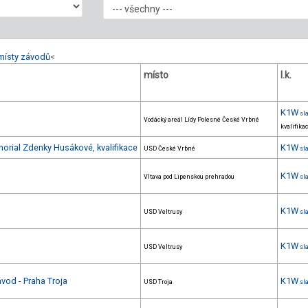
místy závodů
<
místo
l.k.
K1W
sl
Vodácký areál Lídy Polesné České Vrbné
kvalifika
orial Zdenky Husákové, kvalifikace
K1W
USD České Vrbné
sl
K1W
Vltava pod Lipenskou prehradou
sl
K1W
USD Veltrusy
sl
K1W
USD Veltrusy
sl
vod - Praha Troja
K1W
USD Troja
sl