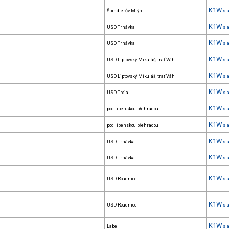
K1W
Špindlerův Mlýn
sl
K1W
USD Trnávka
sl
K1W
USD Trnávka
sl
K1W
USD Liptovský Mikuláš, trať Váh
sl
K1W
USD Liptovský Mikuláš, trať Váh
sl
K1W
USD Troja
sl
K1W
pod lipenskou přehradou
sl
K1W
pod lipenskou přehradou
sl
K1W
USD Trnávka
sl
K1W
USD Trnávka
sl
K1W
USD Roudnice
sl
K1W
USD Roudnice
sl
K1W
Labe
sl