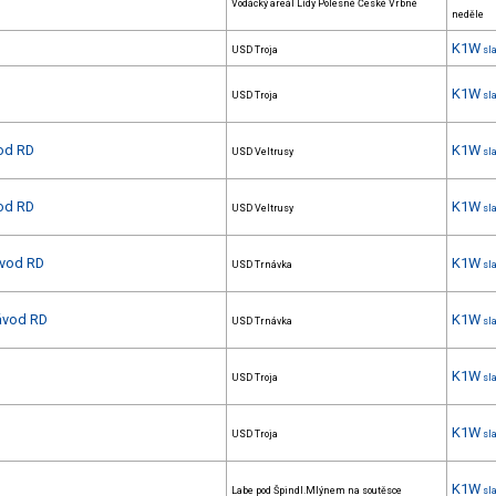
Vodácký areál Lídy Polesné České Vrbné
neděle
K1W
USD Troja
sl
K1W
USD Troja
sl
vod RD
K1W
USD Veltrusy
sl
vod RD
K1W
USD Veltrusy
sl
ávod RD
K1W
USD Trnávka
sl
závod RD
K1W
USD Trnávka
sl
K1W
USD Troja
sl
K1W
USD Troja
sl
K1W
Labe pod Špindl.Mlýnem na soutěsce
sl