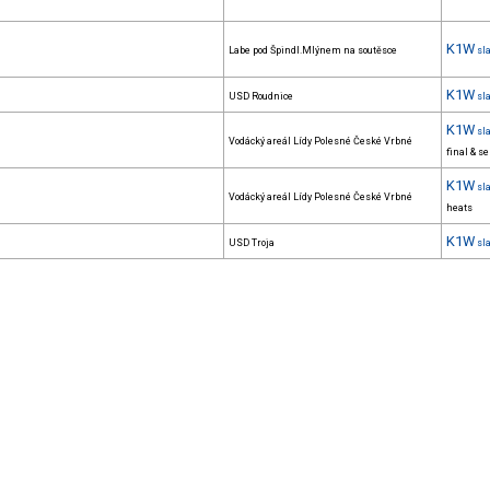
K1W
Labe pod Špindl.Mlýnem na soutěsce
sl
K1W
USD Roudnice
sl
K1W
sl
Vodácký areál Lídy Polesné České Vrbné
final & s
K1W
sl
Vodácký areál Lídy Polesné České Vrbné
heats
K1W
USD Troja
sl