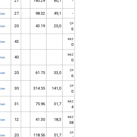
27.
140.29
60,1
-
27.
98.32
49,1
-
alom
ČP
20.
43.19
20,0
alom
6
NKZ
43.
alom
0
NKZ
40.
alom
0
ČP
20.
61.75
33,0
alom
6
ČP
30.
314.55
141,0
alom
0
NKZ
31.
75.96
31,7
alom
4
NKZ
12.
41.30
18,3
alom
38
ČP
20.
118.56
51,7
alom