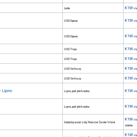
K1W
Labe
sl
K1W
USD Opava
sl
K1W
USD Opava
sl
K1W
USD Troja
sl
K1W
USD Troja
sl
K1W
USD Veltrusy
sl
K1W
USD Veltrusy
sl
- Lipno
K1W
Lipno, pod přehradou
sl
K1W
Lipno, pod přehradou
sl
K1W
sl
Vodácký areál Lídy Polesné České Vrbné
sobota
K1W
sl