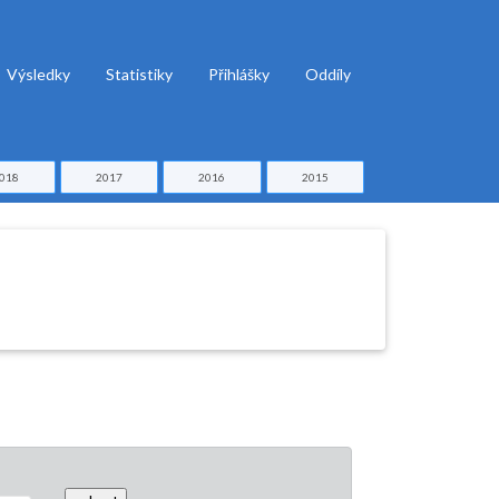
Výsledky
Statistiky
Přihlášky
Oddíly
018
2017
2016
2015