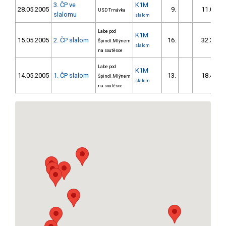
3. ČP ve
K1M
28.05.2005
9.
11.02
USD Trnávka
slalomu
slalom
Labe pod
K1M
15.05.2005
2. ČP slalom
16.
32.38
Špindl.Mlýnem
slalom
na soutěsce
Labe pod
K1M
14.05.2005
1. ČP slalom
13.
18.40
Špindl.Mlýnem
slalom
na soutěsce