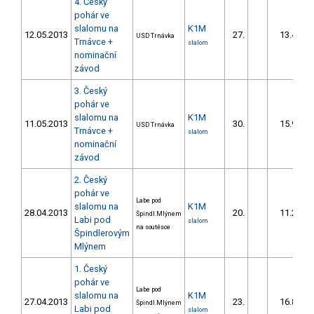
4. Český
pohár ve
slalomu na
K1M
12.05.2013
27.
13.47
USD Trnávka
Trnávce +
slalom
nominační
závod
3. Český
pohár ve
slalomu na
K1M
11.05.2013
30.
15.97
USD Trnávka
Trnávce +
slalom
nominační
závod
2. Český
pohár ve
Labe pod
slalomu na
K1M
28.04.2013
20.
11.27
Špindl.Mlýnem
Labi pod
slalom
na soutěsce
Špindlerovým
Mlýnem
1. Český
pohár ve
Labe pod
slalomu na
K1M
27.04.2013
23.
16.83
Špindl.Mlýnem
Labi pod
slalom