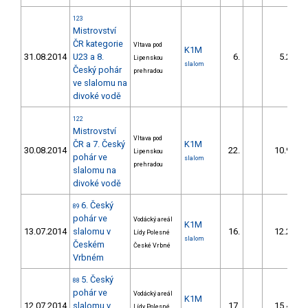
123
Mistrovství
ČR kategorie
Vltava pod
K1M
31.08.2014
U23 a 8.
6.
5.26
Lipenskou
slalom
Český pohár
prehradou
ve slalomu na
divoké vodě
122
Mistrovství
Vltava pod
ČR a 7. Český
K1M
30.08.2014
22.
10.99
Lipenskou
pohár ve
slalom
prehradou
slalomu na
divoké vodě
6. Český
89
pohár ve
Vodácký areál
K1M
13.07.2014
slalomu v
16.
12.29
Lídy Polesné
slalom
Českém
České Vrbné
Vrbném
5. Český
88
pohár ve
Vodácký areál
K1M
12.07.2014
slalomu v
17.
15.49
Lídy Polesné