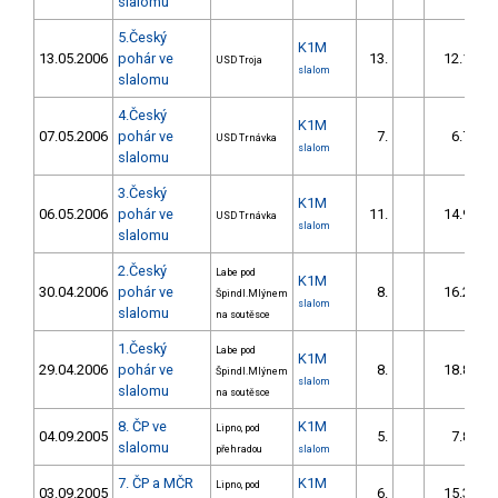
slalomu
5.Český
K1M
13.05.2006
pohár ve
13.
12.16
USD Troja
slalom
slalomu
4.Český
K1M
07.05.2006
pohár ve
7.
6.70
USD Trnávka
slalom
slalomu
3.Český
K1M
06.05.2006
pohár ve
11.
14.99
USD Trnávka
slalom
slalomu
2.Český
Labe pod
K1M
30.04.2006
pohár ve
8.
16.25
Špindl.Mlýnem
slalom
slalomu
na soutěsce
1.Český
Labe pod
K1M
29.04.2006
pohár ve
8.
18.86
Špindl.Mlýnem
slalom
slalomu
na soutěsce
8. ČP ve
K1M
Lipno, pod
04.09.2005
5.
7.89
slalomu
přehradou
slalom
7. ČP a MČR
K1M
Lipno, pod
03.09.2005
6.
15.37