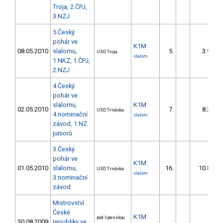
Troja, 2.ČPJ,
3.NZJ
5.Český
pohár ve
K1M
08.05.2010
slalomu,
5.
3.92
USD Troja
slalom
1.NKZ, 1.ČPJ,
2.NZJ
4.Český
pohár ve
slalomu,
K1M
02.05.2010
7.
8.25
USD Trnávka
4.nominační
slalom
závod, 1.NZ
juniorů
3.Český
pohár ve
K1M
01.05.2010
slalomu,
16.
10.86
USD Trnávka
slalom
3.nominační
závod
Mistrovství
České
K1M
pod lipenskou
30.08.2009
republiky ve