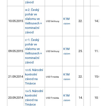
závod
2. Český
38
pohár ve
slalomu ve
K1M
10.05.2015
22.
14.28
USD Veltrusy
Veltrusech +
slalom
nominační
závod
1. Český
37
pohár ve
slalomu ve
K1M
09.05.2015
25.
11.55
USD Veltrusy
Veltrusech +
slalom
nominační
závod
6. Národní
135
kontrolní
K1M
21.09.2014
22.
15.02
USD Trnávka
závod na
slalom
Trnávce
5. Národní
134
kontrolní
K1M
20.09.2014
14.
10.10
USD Trnávka.
závod na
slalom
Trnávce