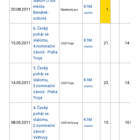
Slalom O štít
města
K1M
20.08.2011
1.
Obodřecký jez
Benátek -
slalom
sobota
6. Český
pohár ve
slalomu,
K1M
15.05.2011
21.
14.58
USD Troja
4.nominační
slalom
závod - Praha
Troja
5. Český
pohár ve
slalomu,
K1M
14.05.2011
23.
14.43
USD Troja
3.nominační
slalom
závod - Praha
Troja
4. Český
pohár ve
slalomu,
K1M
08.05.2011
15.
10.03
USD Veltrusy
2.nominační
slalom
závod -
Veltrusy