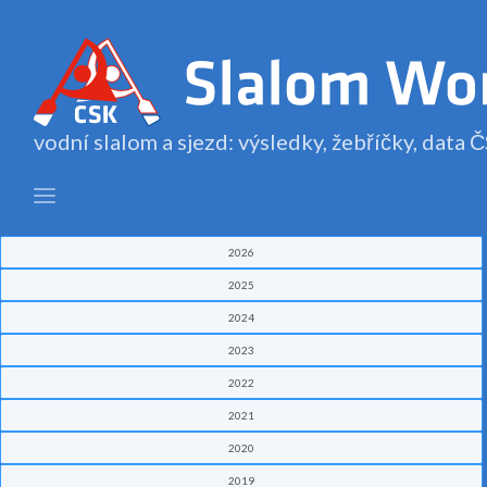
vodní slalom a sjezd: výsledky, žebříčky, data
2026
2025
2024
2023
2022
2021
2020
2019