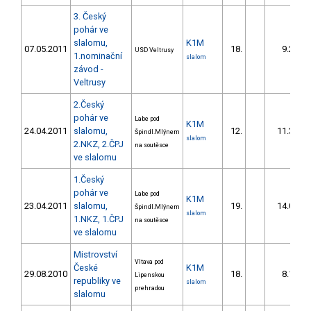
3. Český
pohár ve
slalomu,
K1M
07.05.2011
18.
9.29
USD Veltrusy
1.nominační
slalom
závod -
Veltrusy
2.Český
pohár ve
Labe pod
K1M
24.04.2011
slalomu,
12.
11.37
Špindl.Mlýnem
slalom
2.NKZ, 2.ČPJ
na soutěsce
ve slalomu
1.Český
pohár ve
Labe pod
K1M
23.04.2011
slalomu,
19.
14.01
Špindl.Mlýnem
slalom
1.NKZ, 1.ČPJ
na soutěsce
ve slalomu
Mistrovství
Vltava pod
České
K1M
29.08.2010
18.
8.14
Lipenskou
republiky ve
slalom
prehradou
slalomu