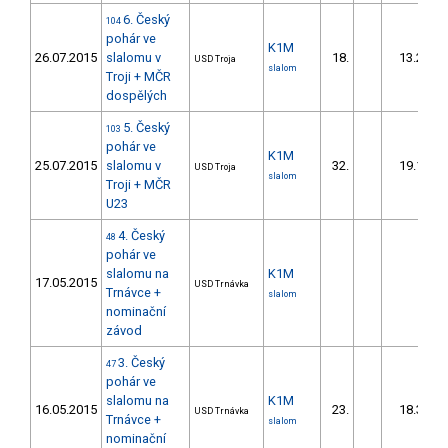
6. Český
104
pohár ve
K1M
26.07.2015
slalomu v
18.
13.24
USD Troja
slalom
Troji + MČR
dospělých
5. Český
103
pohár ve
K1M
25.07.2015
slalomu v
32.
19.19
USD Troja
slalom
Troji + MČR
U23
4. Český
48
pohár ve
slalomu na
K1M
17.05.2015
USD Trnávka
Trnávce +
slalom
nominační
závod
3. Český
47
pohár ve
slalomu na
K1M
16.05.2015
23.
18.31
USD Trnávka
Trnávce +
slalom
nominační