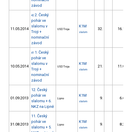
závod
2. Český
42
pohár ve
slalomu v
K1M
11.05.2014
32.
16.15
USD Troja
Troji +
slalom
nominační
závod
1. Český
41
pohár ve
slalomu v
K1M
10.05.2014
21.
11.04
USD Troja
Troji +
slalom
nominační
závod
12. Český
pohár ve
K1M
01.09.2013
9.
6.67
Lipno
slalomu + 6.
slalom
NKZ na Lipně
11. Český
pohár ve
K1M
31.08.2013
9.
8.25
Lipno
slalomu + 5.
slalom