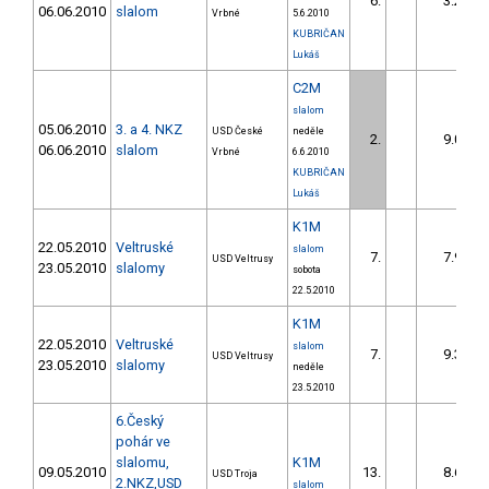
6.
3.29
06.06.2010
slalom
Vrbné
5.6.2010
KUBRIČAN
Lukáš
C2M
slalom
05.06.2010
3. a 4. NKZ
USD České
neděle
2.
9.02
06.06.2010
slalom
Vrbné
6.6.2010
KUBRIČAN
Lukáš
K1M
22.05.2010
Veltruské
slalom
7.
7.97
USD Veltrusy
23.05.2010
slalomy
sobota
22.5.2010
K1M
22.05.2010
Veltruské
slalom
7.
9.30
USD Veltrusy
23.05.2010
slalomy
neděle
23.5.2010
6.Český
pohár ve
slalomu,
K1M
09.05.2010
13.
8.63
USD Troja
2.NKZ,USD
slalom