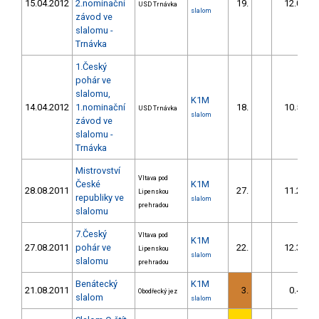
15.04.2012
2.nominační
19.
12.02
USD Trnávka
slalom
závod ve
slalomu -
Trnávka
1.Český
pohár ve
slalomu,
K1M
14.04.2012
1.nominační
18.
10.56
USD Trnávka
slalom
závod ve
slalomu -
Trnávka
Mistrovství
Vltava pod
České
K1M
28.08.2011
27.
11.29
Lipenskou
republiky ve
slalom
prehradou
slalomu
7.Český
Vltava pod
K1M
27.08.2011
pohár ve
22.
12.37
Lipenskou
slalom
slalomu
prehradou
Benátecký
K1M
21.08.2011
3.
0.40
Obodřecký jez
slalom
slalom