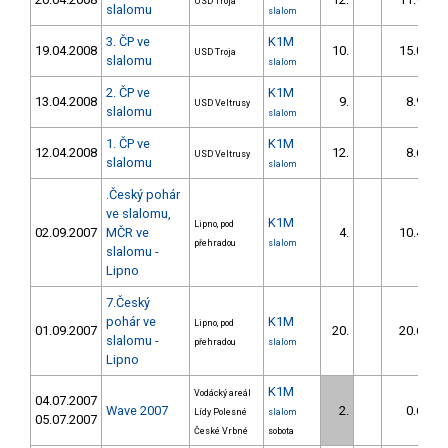
USD Troja
slalomu
slalom
3. ČP ve
K1M
19.04.2008
10.
15.00
USD Troja
slalomu
slalom
2. ČP ve
K1M
13.04.2008
9.
8.95
USD Veltrusy
slalomu
slalom
1. ČP ve
K1M
12.04.2008
12.
8.60
USD Veltrusy
slalomu
slalom
.Český pohár
ve slalomu,
K1M
Lipno, pod
02.09.2007
MČR ve
4.
10.48
přehradou
slalom
slalomu -
Lipno
7.Český
pohár ve
K1M
Lipno, pod
01.09.2007
20.
20.60
slalomu -
přehradou
slalom
Lipno
K1M
Vodácký areál
04.07.2007
Wave 2007
2.
0.61
Lídy Polesné
slalom
05.07.2007
České Vrbné
sobota