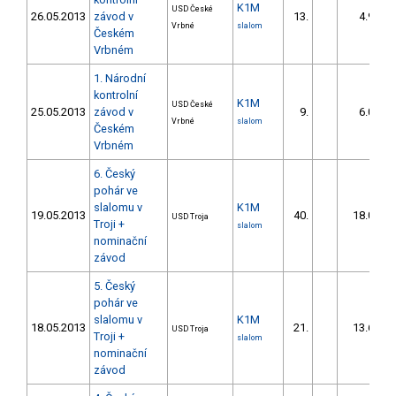
K1M
USD České
26.05.2013
závod v
13.
4.98
Vrbné
slalom
Českém
Vrbném
1. Národní
kontrolní
K1M
USD České
25.05.2013
závod v
9.
6.02
Vrbné
slalom
Českém
Vrbném
6. Český
pohár ve
slalomu v
K1M
19.05.2013
40.
18.01
USD Troja
Troji +
slalom
nominační
závod
5. Český
pohár ve
slalomu v
K1M
18.05.2013
21.
13.64
USD Troja
Troji +
slalom
nominační
závod