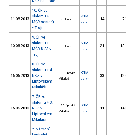
NKZ na Lipně
10. ČP ve
slalomu +
K1M
11.08.2013
14.
7.78
USD Troja
MČR seniorů
slalom
v Troji
9. ČP ve
slalomu +
K1M
10.08.2013
21.
12.53
USD Troja
MČR U 23 v
slalom
Troji
8. ČP ve
slalomu + 4.
K1M
USD Liptovký
16.06.2013
NKZ v
33.
12.64
Mikuláš
slalom
Liptovském
Mikuláši
7. ČP ve
slalomu + 3.
K1M
USD Liptovký
15.06.2013
NKZ v
11.
14.05
Mikuláš
slalom
Liptovském
Mikuláši
2. Národní
kontrolní