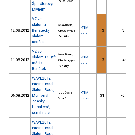
na soutěsce
Špindlerovým
Mlýnem
VZ ve
slalomu,
řeka Jizera,
K1M
12.08.2012
Benátecký
3.
3.75
Obodřecký jez,
slalom
slalom -
Benátky
neděle
VZ ve
řeka Jizera,
slalomu O štít
K1M
11.08.2012
3.
4.90
Obodřecký jez,
města
slalom
Benátky
Benátek
WAVE2012
International
Slalom Race,
K1M
USD České
05.08.2012
Memorial
31.
70.44
Vrbné
slalom
Zdenky
Husákové,
semifinále
WAVE2012
International
Slalom Race,