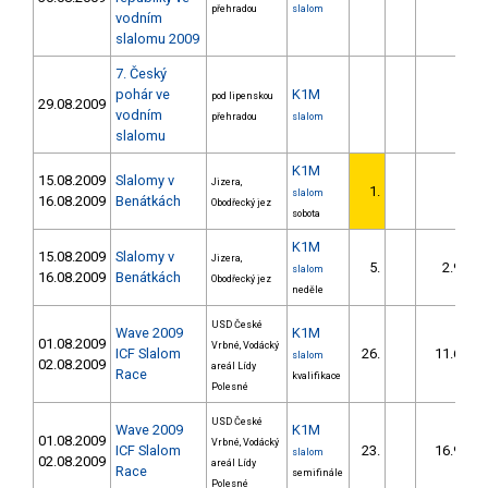
přehradou
slalom
vodním
slalomu 2009
7. Český
pohár ve
K1M
pod lipenskou
29.08.2009
vodním
přehradou
slalom
slalomu
K1M
15.08.2009
Slalomy v
Jizera,
1.
slalom
16.08.2009
Benátkách
Obodřecký jez
sobota
K1M
15.08.2009
Slalomy v
Jizera,
5.
2.90
slalom
16.08.2009
Benátkách
Obodřecký jez
neděle
USD České
Wave 2009
K1M
01.08.2009
Vrbné, Vodácký
ICF Slalom
26.
11.63
slalom
02.08.2009
areál Lídy
Race
kvalifikace
Polesné
USD České
Wave 2009
K1M
01.08.2009
Vrbné, Vodácký
ICF Slalom
23.
16.99
slalom
02.08.2009
areál Lídy
Race
semifinále
Polesné