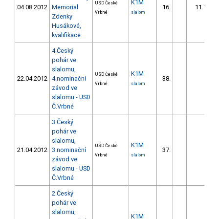
K1M
USD České
04.08.2012
Memorial
16.
11.16
Vrbné
slalom
Zdenky
Husákové,
kvalifikace
4.Český
pohár ve
slalomu,
K1M
USD České
22.04.2012
4.nominační
38.
Vrbné
slalom
závod ve
slalomu - USD
Č.Vrbné
3.Český
pohár ve
slalomu,
K1M
USD České
21.04.2012
3.nominační
37.
Vrbné
slalom
závod ve
slalomu - USD
Č.Vrbné
2.Český
pohár ve
slalomu,
K1M