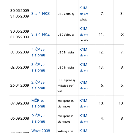
K1M
30.05.2009
3. a 4. NKZ
7.
3.72
USD Veltrusy
slalom
31.05.2009
sobota
K1M
30.05.2009
3. a 4. NKZ
11.
6.23
USD Veltrusy
slalom
31.05.2009
neděle
4. ČP ve
K1M
03.05.2009
12.
7.46
USD Trnávka
slalomu
slalom
3. ČP ve
K1M
02.05.2009
13.
8.48
USD Trnávka
slalomu
slalom
USD Liptovský
2. ČP ve
K1M
26.04.2009
5.
5.77
Mikuláš, trať
slalomu
slalom
Váh
MČR ve
K1M
pod lipenskou
07.09.2008
10.
10.13
slalomu
přehradou
slalom
9. ČP ve
K1M
pod lipenskou
06.09.2008
4.
8.88
slalomu
přehradou
slalom
Wave 2008
K1M
Vodácký areál