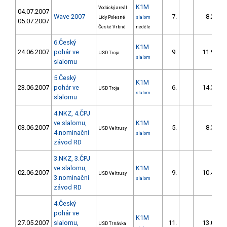
K1M
Vodácký areál
04.07.2007
Wave 2007
7.
8.29
Lídy Polesné
slalom
05.07.2007
České Vrbné
neděle
6.Český
K1M
24.06.2007
pohár ve
9.
11.97
USD Troja
slalom
slalomu
5.Český
K1M
23.06.2007
pohár ve
6.
14.36
USD Troja
slalom
slalomu
4.NKZ, 4.ČPJ
ve slalomu,
K1M
03.06.2007
5.
8.30
USD Veltrusy
4.nominační
slalom
závod RD
3.NKZ, 3.ČPJ
ve slalomu,
K1M
02.06.2007
9.
10.43
USD Veltrusy
3.nominační
slalom
závod RD
4.Český
pohár ve
K1M
27.05.2007
slalomu,
11.
13.09
USD Trnávka