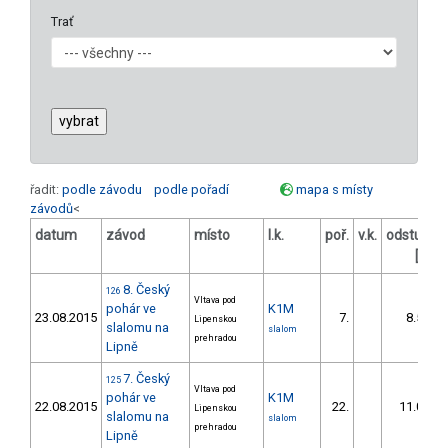
Trať
řadit:
podle závodu
podle pořadí
mapa s místy
závodů
<
datum
závod
místo
l.k.
poř.
v.k.
odstup
o
[s]
8. Český
126
Vltava pod
pohár ve
K1M
23.08.2015
7.
8.57
Lipenskou
slalomu na
slalom
prehradou
Lipně
7. Český
125
Vltava pod
pohár ve
K1M
22.08.2015
22.
11.07
Lipenskou
slalomu na
slalom
prehradou
Lipně