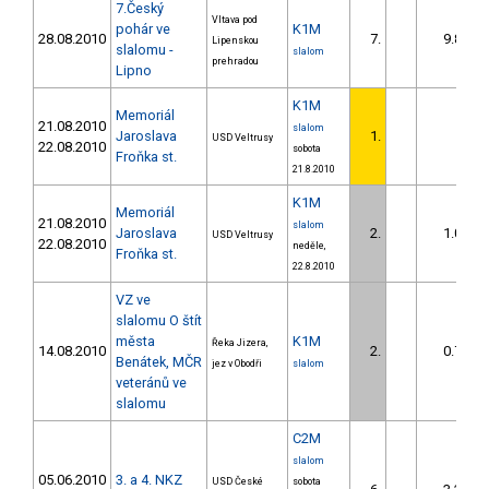
7.Český
Vltava pod
pohár ve
K1M
28.08.2010
7.
9.88
Lipenskou
slalomu -
slalom
prehradou
Lipno
K1M
Memoriál
21.08.2010
slalom
Jaroslava
1.
USD Veltrusy
22.08.2010
sobota
Froňka st.
21.8.2010
K1M
Memoriál
21.08.2010
slalom
Jaroslava
2.
1.07
USD Veltrusy
22.08.2010
neděle,
Froňka st.
22.8.2010
VZ ve
slalomu O štít
města
K1M
Řeka Jizera,
14.08.2010
2.
0.70
Benátek, MČR
jez v Obodři
slalom
veteránů ve
slalomu
C2M
slalom
05.06.2010
3. a 4. NKZ
USD České
sobota