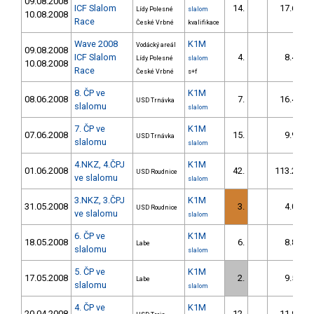
09.08.2008
ICF Slalom
14.
17.62
Lídy Polesné
slalom
10.08.2008
Race
České Vrbné
kvalifikace
Wave 2008
K1M
Vodácký areál
09.08.2008
ICF Slalom
4.
8.48
Lídy Polesné
slalom
10.08.2008
Race
České Vrbné
s+f
8. ČP ve
K1M
08.06.2008
7.
16.46
USD Trnávka
slalomu
slalom
7. ČP ve
K1M
07.06.2008
15.
9.98
USD Trnávka
slalomu
slalom
4.NKZ, 4.ČPJ
K1M
01.06.2008
42.
113.23
USD Roudnice
ve slalomu
slalom
3.NKZ, 3.ČPJ
K1M
31.05.2008
3.
4.07
USD Roudnice
ve slalomu
slalom
6. ČP ve
K1M
18.05.2008
6.
8.84
Labe
slalomu
slalom
5. ČP ve
K1M
17.05.2008
2.
9.50
Labe
slalomu
slalom
4. ČP ve
K1M
20.04.2008
12.
11.91