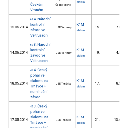
slalom
Českém
České Vrbné
Vrbném
4. Národní
68
kontrolní
K1M
15.06.2014
15.
7.58
USD Veltrusy
závod ve
slalom
Veltrusech
3. Národní
67
kontrolní
K1M
14.06.2014
9.
4.58
USD Veltrusy
závod ve
slalom
Veltrusech
4. Český
48
pohár ve
slalomu na
K1M
18.05.2014
17.
8.33
USD Trnávka
Trnávce +
slalom
nominační
závod
3. Český
47
pohár ve
slalomu na
K1M
17.05.2014
21.
13.63
USD Trnávka
Trnávce +
slalom
nominační