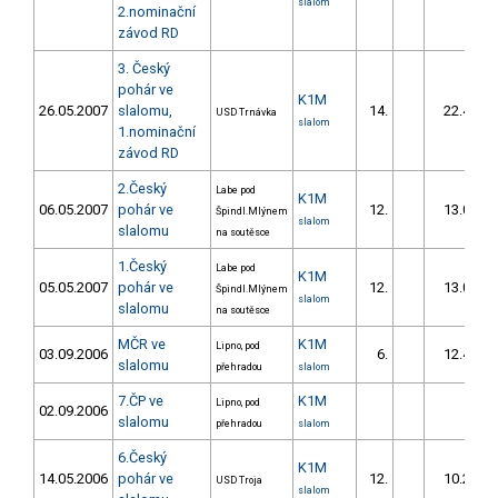
slalom
2.nominační
závod RD
3. Český
pohár ve
K1M
26.05.2007
slalomu,
14.
22.42
USD Trnávka
slalom
1.nominační
závod RD
2.Český
Labe pod
K1M
06.05.2007
pohár ve
12.
13.05
Špindl.Mlýnem
slalom
slalomu
na soutěsce
1.Český
Labe pod
K1M
05.05.2007
pohár ve
12.
13.05
Špindl.Mlýnem
slalom
slalomu
na soutěsce
MČR ve
K1M
Lipno, pod
03.09.2006
6.
12.46
slalomu
přehradou
slalom
7.ČP ve
K1M
Lipno, pod
02.09.2006
slalomu
přehradou
slalom
6.Český
K1M
14.05.2006
pohár ve
12.
10.27
USD Troja
slalom