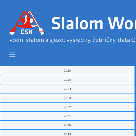
vodní slalom a sjezd: výsledky, žebříčky, data
2026
2025
2024
2023
2022
2021
2020
2019