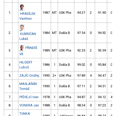
1.
1987
MT
USK Pha
94.37
2
91.90
0
HRADÍLEK
Vavřinec
2.
1984
MT
Dukla B.
97.54
0
94.92
0
KUBRIČAN
Lukáš
PŘINDIŠ
3.
1989
MT
USK Pha
92.35
2
93.59
2
Vít
HILGERT
4.
1986
1
Dukla B.
99.02
0
95.84
0
Luboš
5.
ZAJÍC Ondřej
1990
2+
USK Pha
97.89
4
94.47
2
MASLAŇÁK
6.
1990
1
Dukla B.
97.11
2
94.51
2
Tomáš
7.
PIŠVEJC Ivan
1978
1
USK Pha
94.87
2
94.12
4
8.
VONDRA Jan
1988
1
Dukla B.
98.34
0
97.23
2
TUNKA
9.
1990
1
Jablonec
96.84
0
98.74
2