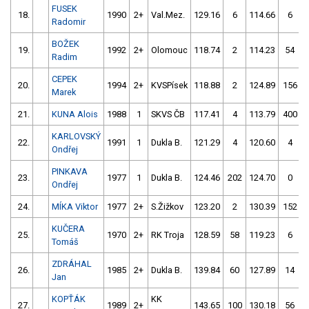
FUSEK
18.
1990
2+
Val.Mez.
129.16
6
114.66
6
Radomir
BOŽEK
19.
1992
2+
Olomouc
118.74
2
114.23
54
Radim
CEPEK
20.
1994
2+
KVSPísek
118.88
2
124.89
156
Marek
21.
KUNA Alois
1988
1
SKVS ČB
117.41
4
113.79
400
KARLOVSKÝ
22.
1991
1
Dukla B.
121.29
4
120.60
4
Ondřej
PINKAVA
23.
1977
1
Dukla B.
124.46
202
124.70
0
Ondřej
24.
MÍKA Viktor
1977
2+
S.Žižkov
123.20
2
130.39
152
KUČERA
25.
1970
2+
RK Troja
128.59
58
119.23
6
Tomáš
ZDRÁHAL
26.
1985
2+
Dukla B.
139.84
60
127.89
14
Jan
KOPŤÁK
KK
27.
1989
2+
143.65
100
130.18
56