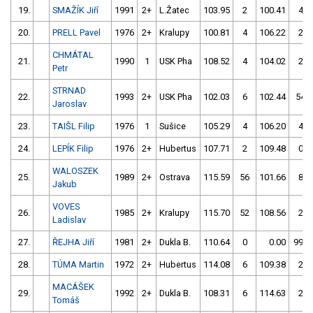
19.
SMAŽÍK Jiří
1991
2+
L.Žatec
103.95
2
100.41
4
20.
PRELL Pavel
1976
2+
Kralupy
100.81
4
106.22
2
CHMÁTAL
21.
1990
1
USK Pha
108.52
4
104.02
2
Petr
STRNAD
22.
1993
2+
USK Pha
102.03
6
102.44
54
Jaroslav
23.
TAIŠL Filip
1976
1
Sušice
105.29
4
106.20
4
24.
LEPÍK Filip
1976
2+
Hubertus
107.71
2
109.48
0
WALOSZEK
25.
1989
2+
Ostrava
115.59
56
101.66
8
Jakub
VOVES
26.
1985
2+
Kralupy
115.70
52
108.56
2
Ladislav
27.
ŘEJHA Jiří
1981
2+
Dukla B.
110.64
0
0.00
999
28.
TÚMA Martin
1972
2+
Hubertus
114.08
6
109.38
2
MACÁŠEK
29.
1992
2+
Dukla B.
108.31
6
114.63
2
Tomáš