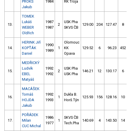
PROKS
1984
RK Troja
Jakub
TOMEK
Lukáš
1987
USK Pha
13.
2
129.00
204
127.47
8
WEBER
1987
SKVS ČB
Oldřich
HERINK Jiří
Olomouc
1990
14.
KOPŤÁK
1
KK
129.52
6
96.23
452
1989
Daniel
Opava
MEDŘICKÝ
Ludvík
1992
USK Pha
15.
2
146.21
12
130.17
6
EBEL
1992
USK Pha
Matyáš
MACÁŠEK
Tomáš
1992
Dukla B.
16.
1
125.93
156
128.16
10
HOJDA
1993
Horš.Týn
Jakub
POŘÁDEK
1986
SKVS ČB
17.
Milan
1
140.69
4
143.50
14
1977
Tech.Pha
CUC Michal