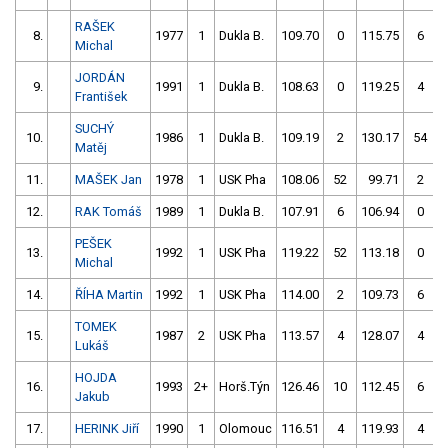
RAŠEK
8.
1977
1
Dukla B.
109.70
0
115.75
6
Michal
JORDÁN
9.
1991
1
Dukla B.
108.63
0
119.25
4
František
SUCHÝ
10.
1986
1
Dukla B.
109.19
2
130.17
54
Matěj
11.
MAŠEK Jan
1978
1
USK Pha
108.06
52
99.71
2
12.
RAK Tomáš
1989
1
Dukla B.
107.91
6
106.94
0
PEŠEK
13.
1992
1
USK Pha
119.22
52
113.18
0
Michal
14.
ŘÍHA Martin
1992
1
USK Pha
114.00
2
109.73
6
TOMEK
15.
1987
2
USK Pha
113.57
4
128.07
4
Lukáš
HOJDA
16.
1993
2+
Horš.Týn
126.46
10
112.45
6
Jakub
17.
HERINK Jiří
1990
1
Olomouc
116.51
4
119.93
4