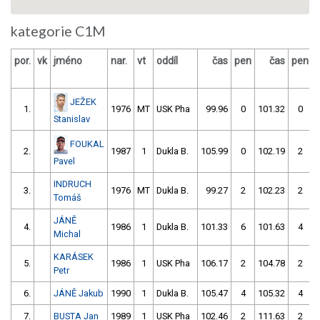
kategorie C1M
por.
vk
jméno
nar.
vt
oddíl
čas
pen
čas
pen
v
JEŽEK
1.
1976
MT
USK Pha
99.96
0
101.32
0
Stanislav
FOUKAL
2.
1987
1
Dukla B.
105.99
0
102.19
2
Pavel
INDRUCH
3.
1976
MT
Dukla B.
99.27
2
102.23
2
Tomáš
JÁNĚ
4.
1986
1
Dukla B.
101.33
6
101.63
4
Michal
KARÁSEK
5.
1986
1
USK Pha
106.17
2
104.78
2
Petr
6.
JÁNĚ Jakub
1990
1
Dukla B.
105.47
4
105.32
4
7.
BUSTA Jan
1989
1
USK Pha
102.46
2
111.63
2