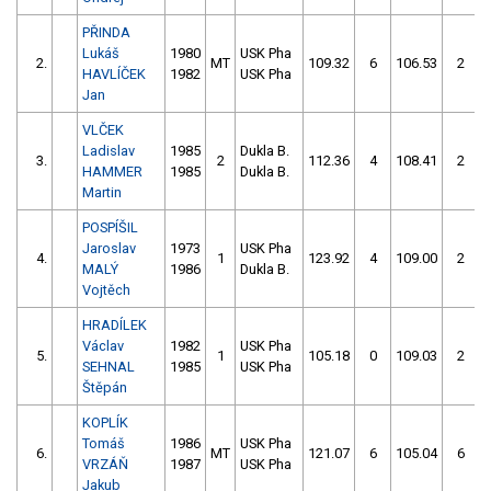
PŘINDA
Lukáš
1980
USK Pha
2.
MT
109.32
6
106.53
2
HAVLÍČEK
1982
USK Pha
Jan
VLČEK
Ladislav
1985
Dukla B.
3.
2
112.36
4
108.41
2
HAMMER
1985
Dukla B.
Martin
POSPÍŠIL
Jaroslav
1973
USK Pha
4.
1
123.92
4
109.00
2
MALÝ
1986
Dukla B.
Vojtěch
HRADÍLEK
Václav
1982
USK Pha
5.
1
105.18
0
109.03
2
SEHNAL
1985
USK Pha
Štěpán
KOPLÍK
Tomáš
1986
USK Pha
6.
MT
121.07
6
105.04
6
VRZÁŇ
1987
USK Pha
Jakub