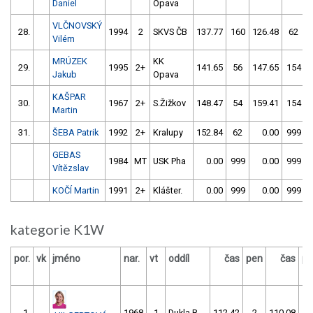
Daniel
Opava
VLČNOVSKÝ
28.
1994
2
SKVS ČB
137.77
160
126.48
62
Vilém
MRÚZEK
KK
29.
1995
2+
141.65
56
147.65
154
Jakub
Opava
KAŠPAR
30.
1967
2+
S.Žižkov
148.47
54
159.41
154
Martin
31.
ŠEBA Patrik
1992
2+
Kralupy
152.84
62
0.00
999
GEBAS
1984
MT
USK Pha
0.00
999
0.00
999
Vítězslav
KOČÍ Martin
1991
2+
Klášter.
0.00
999
0.00
999
kategorie K1W
por.
vk
jméno
nar.
vt
oddíl
čas
pen
čas
pe
1.
1968
1
Dukla B.
112.42
2
110.08
0