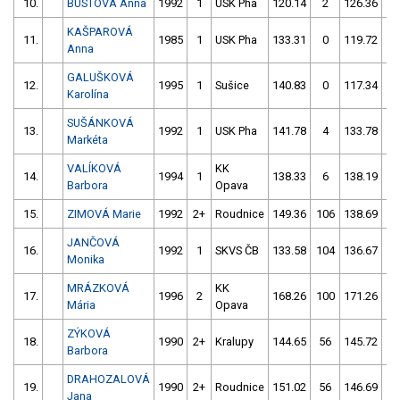
10.
BUSTOVÁ Anna
1992
1
USK Pha
120.14
2
126.36
4
KAŠPAROVÁ
11.
1985
1
USK Pha
133.31
0
119.72
0
Anna
GALUŠKOVÁ
12.
1995
1
Sušice
140.83
0
117.34
4
Karolína
SUŠÁNKOVÁ
13.
1992
1
USK Pha
141.78
4
133.78
2
Markéta
VALÍKOVÁ
KK
14.
1994
1
138.33
6
138.19
2
Barbora
Opava
15.
ZIMOVÁ Marie
1992
2+
Roudnice
149.36
106
138.69
2
JANČOVÁ
16.
1992
1
SKVS ČB
133.58
104
136.67
6
Monika
MRÁZKOVÁ
KK
17.
1996
2
168.26
100
171.26
4
Mária
Opava
ZÝKOVÁ
18.
1990
2+
Kralupy
144.65
56
145.72
5
Barbora
DRAHOZALOVÁ
19.
1990
2+
Roudnice
151.02
56
146.69
6
Jana