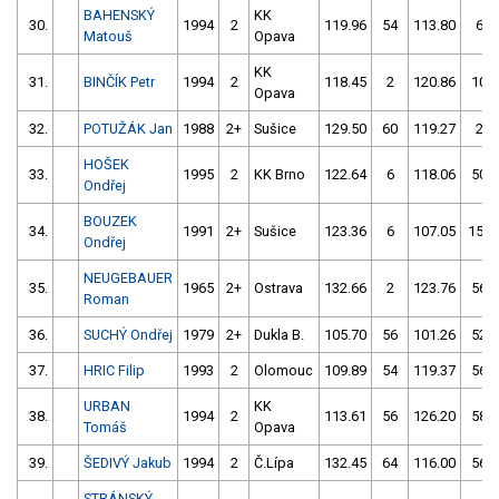
BAHENSKÝ
KK
30.
1994
2
119.96
54
113.80
6
Matouš
Opava
KK
31.
BINČÍK Petr
1994
2
118.45
2
120.86
10
Opava
32.
POTUŽÁK Jan
1988
2+
Sušice
129.50
60
119.27
2
HOŠEK
33.
1995
2
KK Brno
122.64
6
118.06
50
Ondřej
BOUZEK
34.
1991
2+
Sušice
123.36
6
107.05
156
Ondřej
NEUGEBAUER
35.
1965
2+
Ostrava
132.66
2
123.76
56
Roman
36.
SUCHÝ Ondřej
1979
2+
Dukla B.
105.70
56
101.26
52
37.
HRIC Filip
1993
2
Olomouc
109.89
54
119.37
56
URBAN
KK
38.
1994
2
113.61
56
126.20
58
Tomáš
Opava
39.
ŠEDIVÝ Jakub
1994
2
Č.Lípa
132.45
64
116.00
56
STRÁNSKÝ