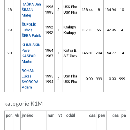
RAŠKA Jan
1995
USK Pha
18.
ŠIMAN
2
138.44
8
134.94
10
1995
USK Pha
Matěj
ŠUPOLÍK
1992
Kralupy
19.
Luboš
1
137.13
56
142.95
4
1992
Kralupy
ŠEBA Patrik
KLIMUŠKIN
Pavel
1964
Kotva B.
20.
1
146.81
204
154.77
14
KAŠPAR
1967
S.Žižkov
Martin
ROHAN
Lukáš
1995
USK Pha
2
0.00
999
0.00
999
SVOBODA
1994
USK Pha
Adam
kategorie K1M
por.
vk
jméno
nar.
vt
oddíl
čas
pen
čas
pen