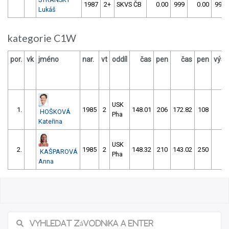
1987
2+
SKVS ČB
0.00
999
0.00
999
Lukáš
kategorie C1W
por.
vk
jméno
nar.
vt
oddíl
čas
pen
čas
pen
výsl
USK
1.
1985
2
148.01
206
172.82
108
28
HOŠKOVÁ
Pha
Kateřina
USK
2.
1985
2
148.32
210
143.02
250
39
KAŠPAROVÁ
Pha
Anna