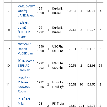
KARLOVSKÝ
1991
Dukla B.
7.
Ondřej
1
108.33
4
109.31
4
1990
Dukla B.
JÁNĚ Jakub
KAŠPAR
Jonáš
1991
Dukla B.
8.
1
109.67
2
110.34
4
ŠINDLER
1992
Dukla B.
Marek
GOTVALD
1990
USK Pha
9.
Robert
1
120.31
8
111.18
8
1990
USK Pha
VLČEK Jan
ŘÍHA Martin
1992
USK Pha
10.
STRNAD
1
120.51
2
123.93
54
1993
USK Pha
Jaroslav
PIVOŇKA
Zdeněk
1982
Horš.Týn
11.
2
126.52
10
121.55
2
KAŇJAK
1985
Horš.Týn
Robin
PRAŽAN
Milan
1981
RK Troja
12.
2
122.50
204
122.73
2