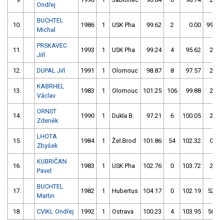
Ondřej
BUCHTEL
10.
1986
1
USK Pha
99.62
2
0.00
999
Michal
PRSKAVEC
11.
1993
1
USK Pha
99.24
4
95.62
2
Jiří
12.
DUPAL Jiří
1991
1
Olomouc
98.87
8
97.57
2
KABRHEL
13.
1983
1
Olomouc
101.25
106
99.88
2
Václav
ORNST
14.
1990
1
Dukla B.
97.21
6
100.05
2
Zdeněk
LHOTA
15.
1984
1
Žel.Brod
101.86
54
102.32
0
Zbyšek
KUBRIČAN
16.
1983
1
USK Pha
102.76
0
103.72
2
Pavel
BUCHTEL
17.
1982
1
Hubertus
104.17
0
102.19
52
Martin
18.
CVIKL Ondřej
1992
1
Ostrava
100.23
4
103.95
56