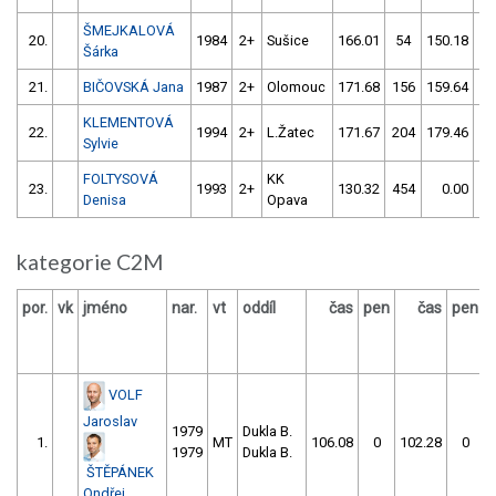
ŠMEJKALOVÁ
20.
1984
2+
Sušice
166.01
54
150.18
10
Šárka
21.
BIČOVSKÁ Jana
1987
2+
Olomouc
171.68
156
159.64
11
KLEMENTOVÁ
22.
1994
2+
L.Žatec
171.67
204
179.46
10
Sylvie
FOLTYSOVÁ
KK
23.
1993
2+
130.32
454
0.00
99
Denisa
Opava
kategorie C2M
por.
vk
jméno
nar.
vt
oddíl
čas
pen
čas
pen
v
VOLF
Jaroslav
1979
Dukla B.
1.
MT
106.08
0
102.28
0
1979
Dukla B.
ŠTĚPÁNEK
Ondřej