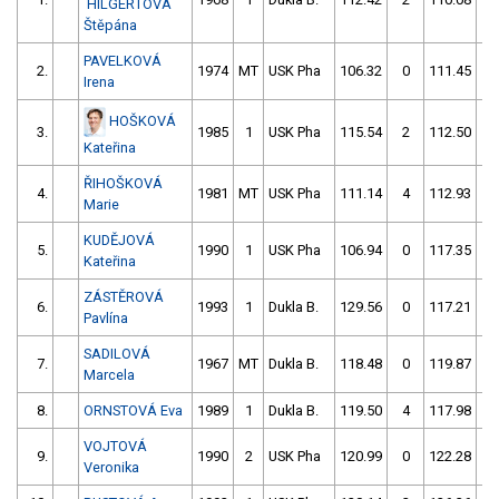
HILGERTOVÁ
Štěpána
PAVELKOVÁ
2.
1974
MT
USK Pha
106.32
0
111.45
0
Irena
HOŠKOVÁ
3.
1985
1
USK Pha
115.54
2
112.50
0
Kateřina
ŘIHOŠKOVÁ
4.
1981
MT
USK Pha
111.14
4
112.93
0
Marie
KUDĚJOVÁ
5.
1990
1
USK Pha
106.94
0
117.35
4
Kateřina
ZÁSTĚROVÁ
6.
1993
1
Dukla B.
129.56
0
117.21
6
Pavlína
SADILOVÁ
7.
1967
MT
Dukla B.
118.48
0
119.87
4
Marcela
8.
ORNSTOVÁ Eva
1989
1
Dukla B.
119.50
4
117.98
8
VOJTOVÁ
9.
1990
2
USK Pha
120.99
0
122.28
6
Veronika